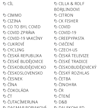
CÍL
CILLA & ROLF
BÖRJLINDOVI
CIMMO
CITRON
CIZINA
CK FISHER
CO TO BYL COVID
COVID
COVID ZPRÁVA
COVID-19
COVID-19 VAKCÍNY
CREEPYPASTA
CUKROVÍ
CVIČENÍ
CYCLING
CZECH-US
ČESKÁ REPUBLIKA
ČESKÁ TELEVIZE
ČESKÉ BUDĚJOVICE
ČESKÉ TRADICE
ČESKOBUDĚJOVICKO
ČESKOBUDĚJOVICKÝ
ČESKOSLOVENSKO
ČESKÝ ROZHLAS
ČESNEK
ČETBA
ČÍNA
ČINOHRA
ČOKOLÁDA
ČR
ČT
ČTENÍ
ČUTACÍMERUNA
D&B
DAGMAR POPJAKOVÁ
DALEKOHLED