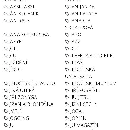
JAKSI TAKSI
JAN JANDA
JÁN KOLENÍK
JAN PALACH
JAN RAUS
JANA GIA
SOUKUPOVÁ
JANA SOUKUPOVÁ
JARO
JAZYK
JAZZ
JCTT
JCU
JČU
JEFFREY A. TUCKER
JEŽDĚNÍ
JIDÁŠ
JÍDLO
JIHOČESKÁ
UNIVERZITA
JIHOČESKÉ DIVADLO
JIHOČESKÉ MUZEUM
JINÁ ÚTERÝ
JÍŘÍ POSPÍŠIL
JIŘÍ ZONYGA
JIU-JITSU
JIŽAN A BLONDÝNA
JIŽNÍ ČECHY
JMELÍ
JOGA
JOGGING
JOPLIN
JU
JU MAGAZÍN