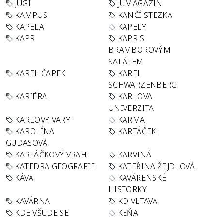
JUGI
JUMAGAZÍN
KAMPUS
KANČÍ STEZKA
KAPELA
KAPELY
KAPR
KAPR S
BRAMBOROVÝM
SALÁTEM
KAREL ČAPEK
KAREL
SCHWARZENBERG
KARIÉRA
KARLOVA
UNIVERZITA
KARLOVY VARY
KARMA
KAROLÍNA
KARTÁČEK
GUDASOVÁ
KARTÁČKOVÝ VRAH
KARVINÁ
KATEDRA GEOGRAFIE
KATEŘINA ŽEJDLOVÁ
KÁVA
KAVÁRENSKÉ
HISTORKY
KAVÁRNA
KD VLTAVA
KDE VŠUDE SE
KEŇA