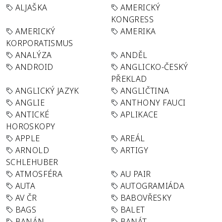
ALJAŠKA
AMERICKÝ
KONGRESS
AMERICKÝ
AMERIKA
KORPORATISMUS
ANALÝZA
ANDĚL
ANDROID
ANGLICKO-ČESKÝ
PŘEKLAD
ANGLICKÝ JAZYK
ANGLIČTINA
ANGLIE
ANTHONY FAUCI
ANTICKÉ
APLIKACE
HOROSKOPY
APPLE
AREÁL
ARNOLD
ARTIGY
SCHLEHUBER
ATMOSFÉRA
AU PAIR
AUTA
AUTOGRAMIÁDA
AV ČR
BABOVŘESKY
BAGS
BALET
BANÁN
BANÁT