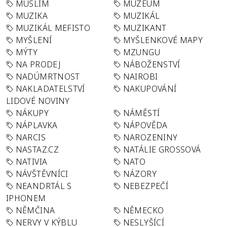
MUSLIM
MUZEUM
MUZIKA
MUZIKÁL
MUZIKÁL MEFISTO
MUZIKANT
MYŠLENÍ
MYŠLENKOVÉ MAPY
MÝTY
MZUNGU
NA PRODEJ
NÁBOŽENSTVÍ
NADÚMRTNOST
NAIROBI
NAKLADATELSTVÍ
NAKUPOVÁNÍ
LIDOVÉ NOVINY
NÁKUPY
NÁMĚSTÍ
NÁPLAVKA
NÁPOVĚDA
NARCIS
NAROZENINY
NASTAZ.CZ
NATÁLIE GROSSOVÁ
NATIVIA
NATO
NÁVŠTĚVNÍCI
NÁZORY
NEANDRTÁL S
NEBEZPEČÍ
IPHONEM
NĚMČINA
NĚMECKO
NERVY V KÝBLU
NESLYŠÍCÍ