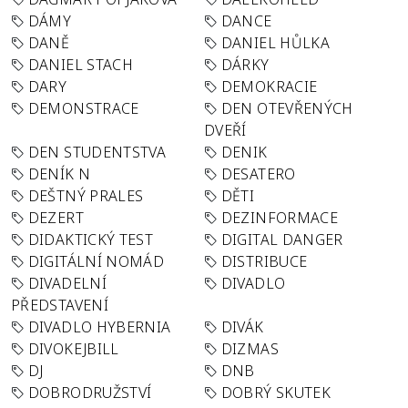
DÁMY
DANCE
DANĚ
DANIEL HŮLKA
DANIEL STACH
DÁRKY
DARY
DEMOKRACIE
DEMONSTRACE
DEN OTEVŘENÝCH
DVEŘÍ
DEN STUDENTSTVA
DENIK
DENÍK N
DESATERO
DEŠTNÝ PRALES
DĚTI
DEZERT
DEZINFORMACE
DIDAKTICKÝ TEST
DIGITAL DANGER
DIGITÁLNÍ NOMÁD
DISTRIBUCE
DIVADELNÍ
DIVADLO
PŘEDSTAVENÍ
DIVADLO HYBERNIA
DIVÁK
DIVOKEJBILL
DIZMAS
DJ
DNB
DOBRODRUŽSTVÍ
DOBRÝ SKUTEK