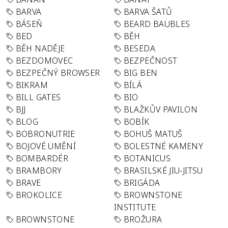
BARVA
BARVA ŠATŮ
BÁSEŇ
BEARD BAUBLES
BED
BĚH
BĚH NADĚJE
BESEDA
BEZDOMOVEC
BEZPEČNOST
BEZPEČNÝ BROWSER
BIG BEN
BIKRAM
BÍLÁ
BILL GATES
BIO
BJJ
BLAŽKŮV PAVILON
BLOG
BOBÍK
BOBRONUTRIE
BOHUŠ MATUŠ
BOJOVÉ UMĚNÍ
BOLESTNÉ KAMENY
BOMBARDÉR
BOTANICUS
BRAMBORY
BRASILSKÉ JIU-JITSU
BRAVE
BRIGÁDA
BROKOLICE
BROWNSTONE
INSTITUTE
BROWNSTONE
BROŽURA