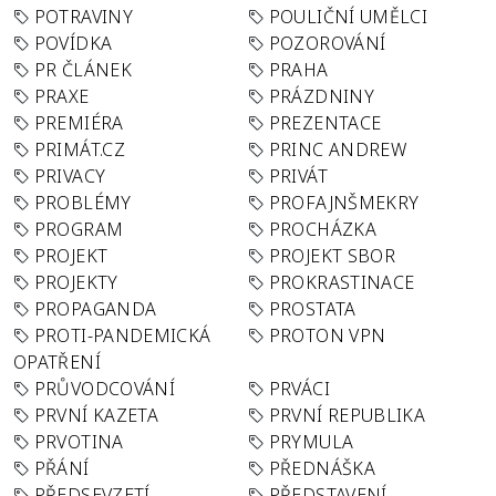
POTRAVINY
POULIČNÍ UMĚLCI
POVÍDKA
POZOROVÁNÍ
PR ČLÁNEK
PRAHA
PRAXE
PRÁZDNINY
PREMIÉRA
PREZENTACE
PRIMÁT.CZ
PRINC ANDREW
PRIVACY
PRIVÁT
PROBLÉMY
PROFAJNŠMEKRY
PROGRAM
PROCHÁZKA
PROJEKT
PROJEKT SBOR
PROJEKTY
PROKRASTINACE
PROPAGANDA
PROSTATA
PROTI-PANDEMICKÁ
PROTON VPN
OPATŘENÍ
PRŮVODCOVÁNÍ
PRVÁCI
PRVNÍ KAZETA
PRVNÍ REPUBLIKA
PRVOTINA
PRYMULA
PŘÁNÍ
PŘEDNÁŠKA
PŘEDSEVZETÍ
PŘEDSTAVENÍ