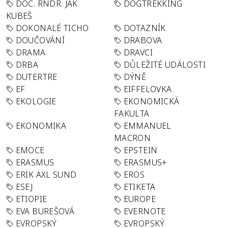
DOC. RNDR. JAK
DOGTREKKING
KUBEŠ
DOKONALÉ TICHO
DOTAZNÍK
DOUČOVÁNÍ
DRABOVA
DRAMA
DRAVCI
DRBA
DŮLEŽITÉ UDÁLOSTI
DUTERTRE
DÝNĚ
EF
EIFFELOVKA
EKOLOGIE
EKONOMICKÁ
FAKULTA
EKONOMIKA
EMMANUEL
MACRON
EMOCE
EPSTEIN
ERASMUS
ERASMUS+
ERIK AXL SUND
EROS
ESEJ
ETIKETA
ETIOPIE
EUROPE
EVA BUREŠOVÁ
EVERNOTE
EVROPSKÝ
EVROPSKÝ