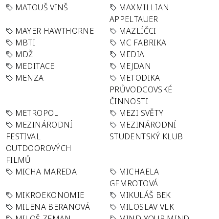
MATOUŠ VINŠ
MAXMILLIAN
APPELTAUER
MAYER HAWTHORNE
MAZLÍČCI
MBTI
MC FABRIKA
MDŽ
MEDIA
MEDITACE
MEJDAN
MENZA
METODIKA
PRŮVODCOVSKÉ
ČINNOSTI
METROPOL
MEZI SVĚTY
MEZINÁRODNÍ
MEZINÁRODNÍ
FESTIVAL
STUDENTSKÝ KLUB
OUTDOOROVÝCH
FILMŮ
MICHA MAREDA
MICHAELA
GEMROTOVÁ
MIKROEKONOMIE
MIKULÁŠ BEK
MILENA BERANOVÁ
MILOSLAV VLK
MILOŠ ZEMAN
MIND YOUR MIND