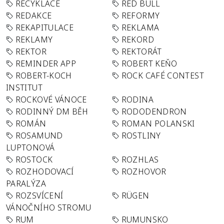
RECYKLACE
RED BULL
REDAKCE
REFORMY
REKAPITULACE
REKLAMA
REKLAMY
REKORD
REKTOR
REKTORÁT
REMINDER APP
ROBERT KEŇO
ROBERT-KOCH
ROCK CAFÉ CONTEST
INSTITUT
ROCKOVÉ VÁNOCE
RODINA
RODINNÝ DM BĚH
RODODENDRON
ROMÁN
ROMAN POLANSKI
ROSAMUND
ROSTLINY
LUPTONOVÁ
ROSTOCK
ROZHLAS
ROZHODOVACÍ
ROZHOVOR
PARALÝZA
ROZSVÍCENÍ
RÜGEN
VÁNOČNÍHO STROMU
RUM
RUMUNSKO