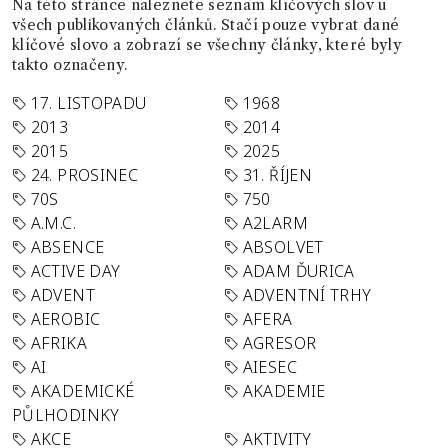
Na této stránce naleznete seznam klíčových slov u
všech publikovaných článků. Stačí pouze vybrat dané
klíčové slovo a zobrazí se všechny články, které byly
takto označeny.
17. LISTOPADU
1968
2013
2014
2015
2025
24. PROSINEC
31. ŘÍJEN
70S
750
A.M.C.
A2LARM
ABSENCE
ABSOLVET
ACTIVE DAY
ADAM ĎURICA
ADVENT
ADVENTNÍ TRHY
AEROBIC
AFERA
AFRIKA
AGRESOR
AI
AIESEC
AKADEMICKÉ
AKADEMIE
PŮLHODINKY
AKCE
AKTIVITY