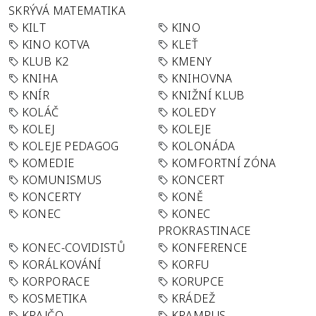
SKRÝVÁ MATEMATIKA
KILT
KINO
KINO KOTVA
KLEŤ
KLUB K2
KMENY
KNIHA
KNIHOVNA
KNÍR
KNIŽNÍ KLUB
KOLÁČ
KOLEDY
KOLEJ
KOLEJE
KOLEJE PEDAGOG
KOLONÁDA
KOMEDIE
KOMFORTNÍ ZÓNA
KOMUNISMUS
KONCERT
KONCERTY
KONĚ
KONEC
KONEC
PROKRASTINACE
KONEC-COVIDISTŮ
KONFERENCE
KORÁLKOVÁNÍ
KORFU
KORPORACE
KORUPCE
KOSMETIKA
KRÁDEŽ
KRAJČO
KRAMPUS