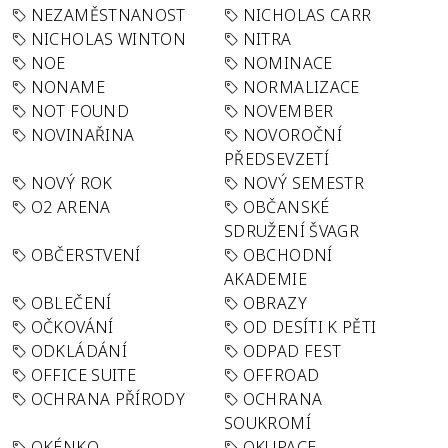
NEZAMĚSTNANOST
NICHOLAS CARR
NICHOLAS WINTON
NITRA
NOE
NOMINACE
NONAME
NORMALIZACE
NOT FOUND
NOVEMBER
NOVINAŘINA
NOVOROČNÍ
PŘEDSEVZETÍ
NOVÝ ROK
NOVÝ SEMESTR
O2 ARENA
OBČANSKÉ
SDRUŽENÍ ŠVAGR
OBČERSTVENÍ
OBCHODNÍ
AKADEMIE
OBLEČENÍ
OBRAZY
OČKOVÁNÍ
OD DESÍTI K PĚTI
ODKLÁDÁNÍ
ODPAD FEST
OFFICE SUITE
OFFROAD
OCHRANA PŘÍRODY
OCHRANA
SOUKROMÍ
OKÉNKO
OKUPACE