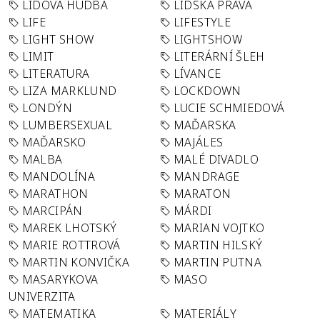
LIDOVÁ HUDBA
LIDSKÁ PRÁVA
LIFE
LIFESTYLE
LIGHT SHOW
LIGHTSHOW
LIMIT
LITERÁRNÍ ŠLEH
LITERATURA
LÍVANCE
LIZA MARKLUND
LOCKDOWN
LONDÝN
LUCIE SCHMIEDOVÁ
LUMBERSEXUAL
MAĎARSKA
MAĎARSKO
MAJÁLES
MALBA
MALÉ DIVADLO
MANDOLÍNA
MANDRAGE
MARATHON
MARATON
MARCIPÁN
MÁRDI
MAREK LHOTSKÝ
MARIAN VOJTKO
MARIE ROTTROVÁ
MARTIN HILSKÝ
MARTIN KONVIČKA
MARTIN PUTNA
MASARYKOVA
MASO
UNIVERZITA
MATEMATIKA
MATERIÁLY