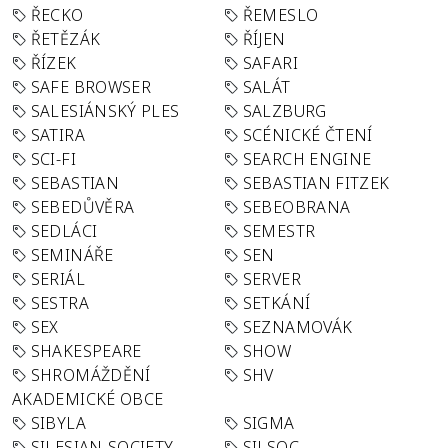
ŘECKO
ŘEMESLO
ŘETĚZÁK
ŘÍJEN
ŘÍZEK
SAFARI
SAFE BROWSER
SALÁT
SALESIÁNSKÝ PLES
SALZBURG
SATIRA
SCÉNICKÉ ČTENÍ
SCI-FI
SEARCH ENGINE
SEBASTIAN
SEBASTIAN FITZEK
SEBEDŮVĚRA
SEBEOBRANA
SEDLÁCI
SEMESTR
SEMINÁŘE
SEN
SERIÁL
SERVER
SESTRA
SETKÁNÍ
SEX
SEZNAMOVÁK
SHAKESPEARE
SHOW
SHROMÁŽDĚNÍ
SHV
AKADEMICKÉ OBCE
SIBYLA
SIGMA
SILESIAN-SOCIETY-
SILSOC