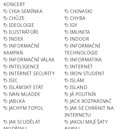
KONCERT
CHIA SEMÍNKA
CHINASKI
CHŮZE
CHYBA
IDEOLOGIE
IGY
ILUSTRÁTOŘI
IMUNITA
INDEX
INDOOR
INFORMAČNÍ
INFORMAČNÍ
KAMPAŇ
TECHNOLOGIE
INFORMAČNÍ VÁLKA
INFORMATIKA
INTELIGENCE
INTERNET
INTERNET SECURITY
IRON STUDENT
ISIC
ISLÁM
ISLÁMSKÝ STÁT
ISLAND
IVAN MLÁDEK
JÁ POUTNÍK
JABLKA
JACK ROZPAROVAČ
JACHYM TOPOL
JAK SE CHRÁNIT NA
INTERNETU
JAK SI UDĚLAT
JAKOU MAJÍ ŠATY
MODŘINU
BARVU