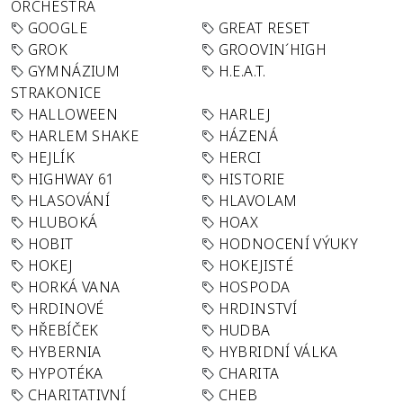
ORCHESTRA
GOOGLE
GREAT RESET
GROK
GROOVIN´HIGH
GYMNÁZIUM
H.E.A.T.
STRAKONICE
HALLOWEEN
HARLEJ
HARLEM SHAKE
HÁZENÁ
HEJLÍK
HERCI
HIGHWAY 61
HISTORIE
HLASOVÁNÍ
HLAVOLAM
HLUBOKÁ
HOAX
HOBIT
HODNOCENÍ VÝUKY
HOKEJ
HOKEJISTÉ
HORKÁ VANA
HOSPODA
HRDINOVÉ
HRDINSTVÍ
HŘEBÍČEK
HUDBA
HYBERNIA
HYBRIDNÍ VÁLKA
HYPOTÉKA
CHARITA
CHARITATIVNÍ
CHEB