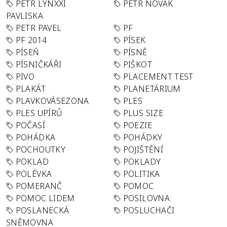
PETR LYNXXI
PETR NOVÁK
PAVLISKA
PETR PAVEL
PF
PF 2014
PÍSEK
PÍSEŇ
PÍSNĚ
PÍSNIČKÁŘI
PIŠKOT
PIVO
PLACEMENT TEST
PLAKÁT
PLANETÁRIUM
PLAVKOVÁSEZONA
PLES
PLES UPÍRŮ
PLUS SIZE
POČASÍ
POEZIE
POHÁDKA
POHÁDKY
POCHOUTKY
POJIŠTĚNÍ
POKLAD
POKLADY
POLÉVKA
POLITIKA
POMERANČ
POMOC
POMOC LIDEM
POSILOVNA
POSLANECKÁ
POSLUCHAČI
SNĚMOVNA