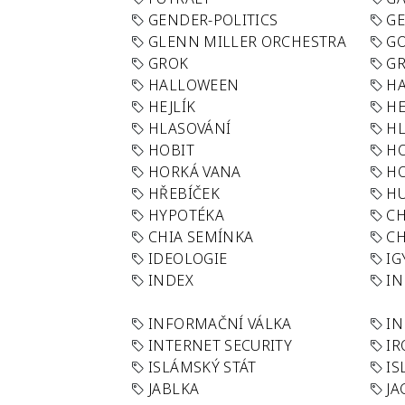
GENDER-POLITICS
G
GLENN MILLER ORCHESTRA
GO
GROK
GR
HALLOWEEN
HA
HEJLÍK
HE
HLASOVÁNÍ
H
HOBIT
H
HORKÁ VANA
H
HŘEBÍČEK
H
HYPOTÉKA
CH
CHIA SEMÍNKA
CH
IDEOLOGIE
IG
INDEX
I
INFORMAČNÍ VÁLKA
IN
INTERNET SECURITY
IR
ISLÁMSKÝ STÁT
IS
JABLKA
JA