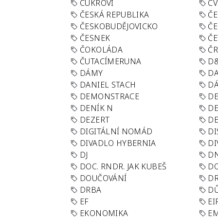
CUKROVÍ
CV
ČESKÁ REPUBLIKA
ČE
ČESKOBUDĚJOVICKO
ČE
ČESNEK
ČE
ČOKOLÁDA
Č
ČUTACÍMERUNA
D
DÁMY
D
DANIEL STACH
D
DEMONSTRACE
DE
DENÍK N
DE
DEZERT
D
DIGITÁLNÍ NOMÁD
DI
DIVADLO HYBERNIA
DI
DJ
D
DOC. RNDR. JAK KUBEŠ
D
DOUČOVÁNÍ
D
DRBA
DŮ
EF
EI
EKONOMIKA
E