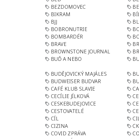
BEZDOMOVEC
B
BIKRAM
BÍ
BJJ
BL
BOBRONUTRIE
B
BOMBARDÉR
BO
BRAVE
BR
BROWNSTONE JOURNAL
B
BUĎ A NEBO
BU
BUDĚJOVICKÝ MAJÁLES
B
BUDWEISER BUDVAR
BU
CAFÉ KLUB SLAVIE
C
CECÍLIE JÍLKOVÁ
CE
CESKEBUDEJOVICE
CE
CESTOVATELÉ
CE
CÍL
CI
CIZINA
CK
COVID ZPRÁVA
CO