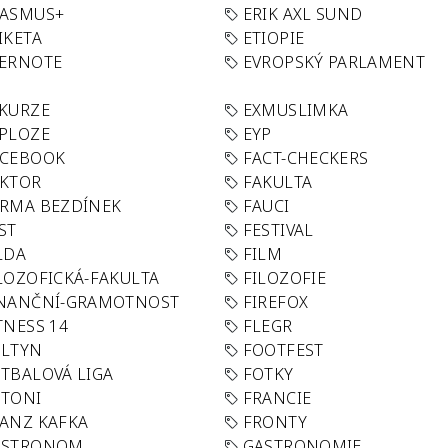
RASMUS+
ERIK AXL SUND
IKETA
ETIOPIE
VERNOTE
EVROPSKÝ PARLAMENT
KURZE
EXMUSLIMKA
PLOZE
EYP
ACEBOOK
FACT-CHECKERS
AKTOR
FAKULTA
RMA BEZDÍNEK
FAUCI
ST
FESTIVAL
LDA
FILM
LOZOFICKÁ-FAKULTA
FILOZOFIE
INANČNÍ-GRAMOTNOST
FIREFOX
TNESS 14
FLEGR
OLTYN
FOOTFEST
TBALOVÁ LIGA
FOTKY
OTONI
FRANCIE
ANZ KAFKA
FRONTY
ASTRONOM
GASTRONOMIE