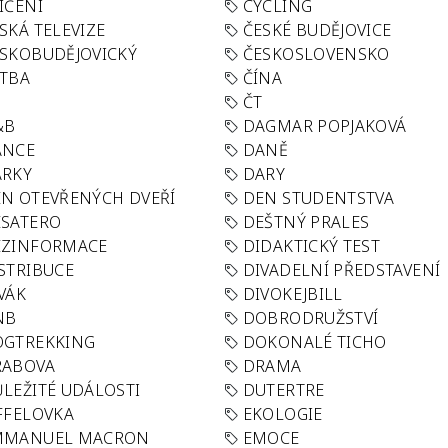
IČENÍ
CYCLING
SKÁ TELEVIZE
ČESKÉ BUDĚJOVICE
SKOBUDĚJOVICKÝ
ČESKOSLOVENSKO
TBA
ČÍNA
R
ČT
&B
DAGMAR POPJAKOVÁ
ANCE
DANĚ
ÁRKY
DARY
N OTEVŘENÝCH DVEŘÍ
DEN STUDENTSTVA
SATERO
DEŠTNÝ PRALES
EZINFORMACE
DIDAKTICKÝ TEST
STRIBUCE
DIVADELNÍ PŘEDSTAVENÍ
VÁK
DIVOKEJBILL
NB
DOBRODRUŽSTVÍ
OGTREKKING
DOKONALÉ TICHO
RABOVA
DRAMA
LEŽITÉ UDÁLOSTI
DUTERTRE
FFELOVKA
EKOLOGIE
MMANUEL MACRON
EMOCE