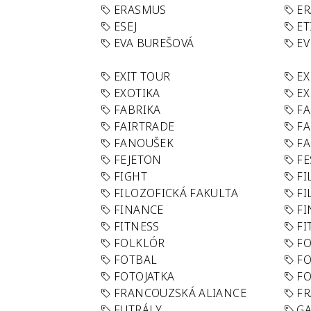
ERASMUS
E
ESEJ
ET
EVA BUREŠOVÁ
E
EXIT TOUR
EX
EXOTIKA
EX
FABRIKA
F
FAIRTRADE
F
FANOUŠEK
FA
FEJETON
FE
FIGHT
FI
FILOZOFICKÁ FAKULTA
FI
FINANCE
F
FITNESS
FI
FOLKLÓR
F
FOTBAL
FO
FOTOJATKA
F
FRANCOUZSKÁ ALIANCE
FR
FUTRÁLY
G