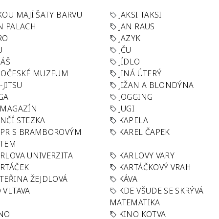
KOU MAJÍ ŠATY BARVU
JAKSI TAKSI
N PALACH
JAN RAUS
RO
JAZYK
U
JČU
DÁŠ
JÍDLO
HOČESKÉ MUZEUM
JINÁ ÚTERÝ
U-JITSU
JIŽAN A BLONDÝNA
GA
JOGGING
 MAGAZÍN
JUGI
NČÍ STEZKA
KAPELA
APR S BRAMBOROVÝM
KAREL ČAPEK
ÁTEM
RLOVA UNIVERZITA
KARLOVY VARY
RTÁČEK
KARTÁČKOVÝ VRAH
TEŘINA ŽEJDLOVÁ
KÁVA
 VLTAVA
KDE VŠUDE SE SKRÝVÁ
MATEMATIKA
INO
KINO KOTVA