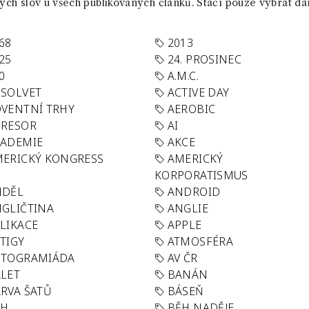
ch slov u všech publikovaných článků. Stačí pouze vybrat da
68
2013
25
24. PROSINEC
0
A.M.C.
SOLVET
ACTIVE DAY
VENTNÍ TRHY
AEROBIC
GRESOR
AI
KADEMIE
AKCE
ERICKÝ KONGRESS
AMERICKÝ
KORPORATISMUS
NDĚL
ANDROID
GLIČTINA
ANGLIE
LIKACE
APPLE
TIGY
ATMOSFÉRA
UTOGRAMIÁDA
AV ČR
LET
BANÁN
RVA ŠATŮ
BÁSEŇ
ĚH
BĚH NADĚJE