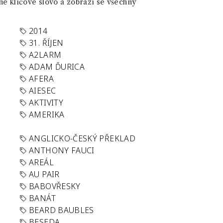
né klíčové slovo a zobrazí se všechny
2014
31. ŘÍJEN
A2LARM
ADAM ĎURICA
AFERA
AIESEC
AKTIVITY
AMERIKA
ANGLICKO-ČESKÝ PŘEKLAD
ANTHONY FAUCI
AREÁL
AU PAIR
BABOVŘESKY
BANÁT
BEARD BAUBLES
BESEDA