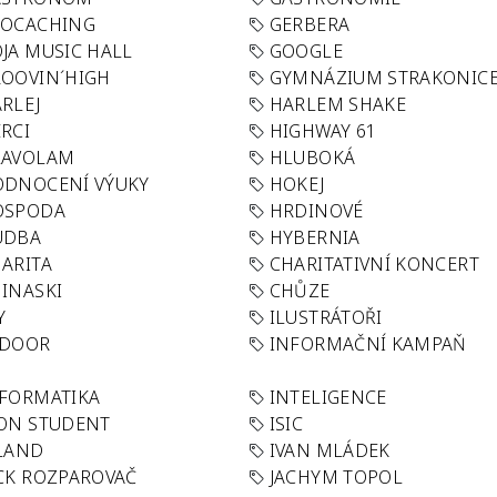
EOCACHING
GERBERA
JA MUSIC HALL
GOOGLE
OOVIN´HIGH
GYMNÁZIUM STRAKONIC
RLEJ
HARLEM SHAKE
RCI
HIGHWAY 61
LAVOLAM
HLUBOKÁ
ODNOCENÍ VÝUKY
HOKEJ
OSPODA
HRDINOVÉ
UDBA
HYBERNIA
ARITA
CHARITATIVNÍ KONCERT
INASKI
CHŮZE
Y
ILUSTRÁTOŘI
NDOOR
INFORMAČNÍ KAMPAŇ
FORMATIKA
INTELIGENCE
ON STUDENT
ISIC
LAND
IVAN MLÁDEK
CK ROZPAROVAČ
JACHYM TOPOL