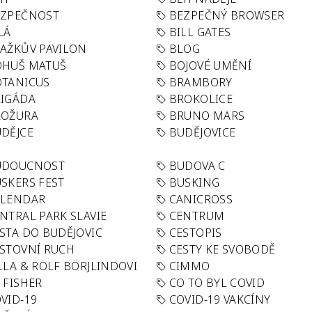
EZPEČNOST
BEZPEČNÝ BROWSER
LÁ
BILL GATES
AŽKŮV PAVILON
BLOG
OHUŠ MATUŠ
BOJOVÉ UMĚNÍ
TANICUS
BRAMBORY
IGÁDA
BROKOLICE
ROŽURA
BRUNO MARS
DĚJCE
BUDĚJOVICE
UDOUCNOST
BUDOVA C
SKERS FEST
BUSKING
ALENDAR
CANICROSS
NTRAL PARK SLAVIE
CENTRUM
STA DO BUDĚJOVIC
CESTOPIS
STOVNÍ RUCH
CESTY KE SVOBODĚ
LLA & ROLF BÖRJLINDOVI
CIMMO
 FISHER
CO TO BYL COVID
VID-19
COVID-19 VAKCÍNY