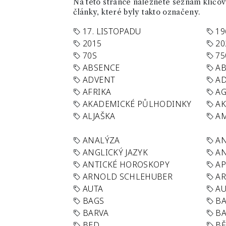
Na této stránce naleznete seznam klíčový
články, které byly takto označeny.
17. LISTOPADU
19
2015
20
70S
75
ABSENCE
AB
ADVENT
AD
AFRIKA
A
AKADEMICKÉ PŮLHODINKY
A
ALJAŠKA
AM
ANALÝZA
A
ANGLICKÝ JAZYK
AN
ANTICKÉ HOROSKOPY
AP
ARNOLD SCHLEHUBER
AR
AUTA
A
BAGS
BA
BARVA
BA
BED
B