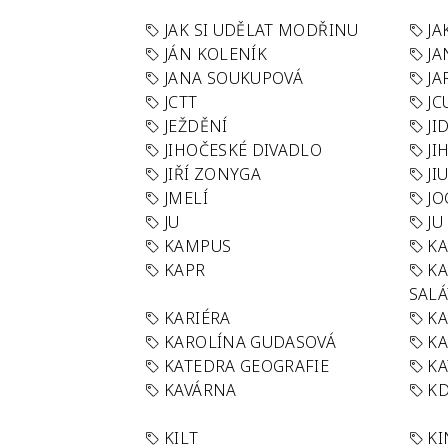
JAK SI UDĚLAT MODŘINU
JA
JÁN KOLENÍK
JA
JANA SOUKUPOVÁ
JA
JCTT
JC
JEŽDĚNÍ
JI
JIHOČESKÉ DIVADLO
JI
JIŘÍ ZONYGA
JI
JMELÍ
JO
JU
JU
KAMPUS
KA
KAPR
K
SAL
KARIÉRA
KA
KAROLÍNA GUDASOVÁ
KA
KATEDRA GEOGRAFIE
KA
KAVÁRNA
KD
KILT
K