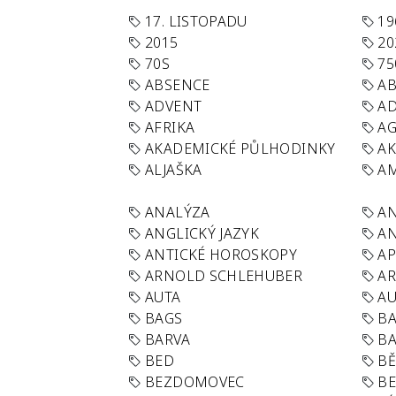
17. LISTOPADU
19
2015
20
70S
75
ABSENCE
AB
ADVENT
AD
AFRIKA
A
AKADEMICKÉ PŮLHODINKY
A
ALJAŠKA
AM
ANALÝZA
A
ANGLICKÝ JAZYK
AN
ANTICKÉ HOROSKOPY
AP
ARNOLD SCHLEHUBER
AR
AUTA
A
BAGS
BA
BARVA
BA
BED
B
BEZDOMOVEC
B