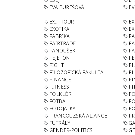
ESEJ
ET
EVA BUREŠOVÁ
E
EXIT TOUR
EX
EXOTIKA
EX
FABRIKA
F
FAIRTRADE
F
FANOUŠEK
FA
FEJETON
FE
FIGHT
FI
FILOZOFICKÁ FAKULTA
FI
FINANCE
F
FITNESS
FI
FOLKLÓR
F
FOTBAL
FO
FOTOJATKA
F
FRANCOUZSKÁ ALIANCE
FR
FUTRÁLY
G
GENDER-POLITICS
G