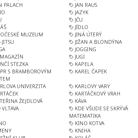
N PALACH
JAN RAUS
RO
JAZYK
U
JČU
DÁŠ
JÍDLO
HOČESKÉ MUZEUM
JINÁ ÚTERÝ
U-JITSU
JIŽAN A BLONDÝNA
GA
JOGGING
 MAGAZÍN
JUGI
NČÍ STEZKA
KAPELA
APR S BRAMBOROVÝM
KAREL ČAPEK
ÁTEM
RLOVA UNIVERZITA
KARLOVY VARY
RTÁČEK
KARTÁČKOVÝ VRAH
TEŘINA ŽEJDLOVÁ
KÁVA
 VLTAVA
KDE VŠUDE SE SKRÝVÁ
MATEMATIKA
INO
KINO KOTVA
MENY
KNIHA