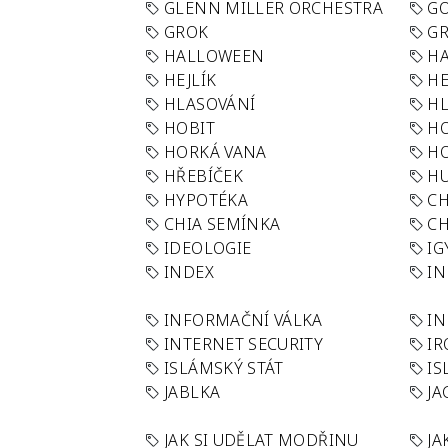
GLENN MILLER ORCHESTRA
GO
GROK
GR
HALLOWEEN
HA
HEJLÍK
HE
HLASOVÁNÍ
H
HOBIT
H
HORKÁ VANA
H
HŘEBÍČEK
H
HYPOTÉKA
CH
CHIA SEMÍNKA
CH
IDEOLOGIE
IG
INDEX
I
INFORMAČNÍ VÁLKA
IN
INTERNET SECURITY
IR
ISLÁMSKÝ STÁT
IS
JABLKA
JA
JAK SI UDĚLAT MODŘINU
JA