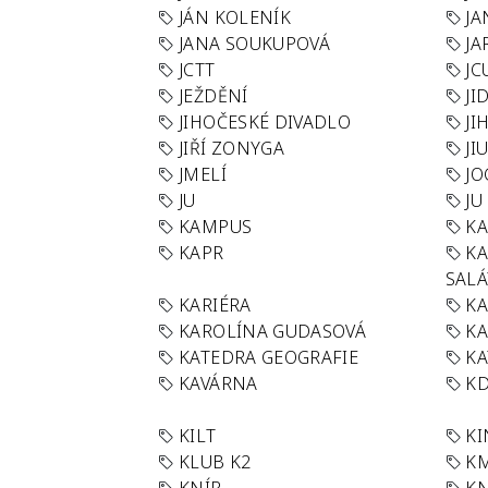
JÁN KOLENÍK
JA
JANA SOUKUPOVÁ
JA
JCTT
JC
JEŽDĚNÍ
JI
JIHOČESKÉ DIVADLO
JI
JIŘÍ ZONYGA
JI
JMELÍ
JO
JU
JU
KAMPUS
KA
KAPR
K
SAL
KARIÉRA
KA
KAROLÍNA GUDASOVÁ
KA
KATEDRA GEOGRAFIE
KA
KAVÁRNA
KD
KILT
K
KLUB K2
K