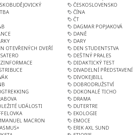
SKOBUDĚJOVICKÝ
ČESKOSLOVENSKO
TBA
ČÍNA
R
ČT
&B
DAGMAR POPJAKOVÁ
ANCE
DANĚ
ÁRKY
DARY
N OTEVŘENÝCH DVEŘÍ
DEN STUDENTSTVA
SATERO
DEŠTNÝ PRALES
EZINFORMACE
DIDAKTICKÝ TEST
STRIBUCE
DIVADELNÍ PŘEDSTAVENÍ
VÁK
DIVOKEJBILL
NB
DOBRODRUŽSTVÍ
OGTREKKING
DOKONALÉ TICHO
RABOVA
DRAMA
LEŽITÉ UDÁLOSTI
DUTERTRE
FFELOVKA
EKOLOGIE
MMANUEL MACRON
EMOCE
RASMUS+
ERIK AXL SUND