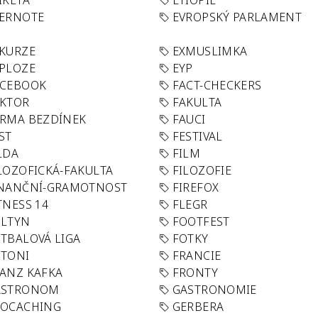
IKETA
ETIOPIE
VERNOTE
EVROPSKÝ PARLAMENT
KURZE
EXMUSLIMKA
PLOZE
EYP
ACEBOOK
FACT-CHECKERS
AKTOR
FAKULTA
RMA BEZDÍNEK
FAUCI
ST
FESTIVAL
LDA
FILM
LOZOFICKÁ-FAKULTA
FILOZOFIE
INANČNÍ-GRAMOTNOST
FIREFOX
TNESS 14
FLEGR
OLTYN
FOOTFEST
TBALOVÁ LIGA
FOTKY
OTONI
FRANCIE
ANZ KAFKA
FRONTY
ASTRONOM
GASTRONOMIE
EOCACHING
GERBERA