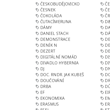
ČESKOBUDĚJOVICKO
ČE
ČESNEK
ČE
ČOKOLÁDA
Č
ČUTACÍMERUNA
D
DÁMY
D
DANIEL STACH
D
DEMONSTRACE
DE
DENÍK N
DE
DEZERT
D
DIGITÁLNÍ NOMÁD
DI
DIVADLO HYBERNIA
DI
DJ
D
DOC. RNDR. JAK KUBEŠ
D
DOUČOVÁNÍ
D
DRBA
DŮ
EF
EI
EKONOMIKA
E
ERASMUS
E