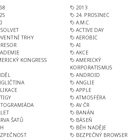
68
2013
25
24. PROSINEC
0
A.M.C.
SOLVET
ACTIVE DAY
VENTNÍ TRHY
AEROBIC
GRESOR
AI
KADEMIE
AKCE
ERICKÝ KONGRESS
AMERICKÝ
KORPORATISMUS
NDĚL
ANDROID
GLIČTINA
ANGLIE
LIKACE
APPLE
TIGY
ATMOSFÉRA
UTOGRAMIÁDA
AV ČR
LET
BANÁN
RVA ŠATŮ
BÁSEŇ
ĚH
BĚH NADĚJE
EZPEČNOST
BEZPEČNÝ BROWSER