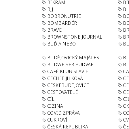
BIKRAM
BÍ
BJJ
BL
BOBRONUTRIE
B
BOMBARDÉR
BO
BRAVE
BR
BROWNSTONE JOURNAL
B
BUĎ A NEBO
BU
BUDĚJOVICKÝ MAJÁLES
B
BUDWEISER BUDVAR
BU
CAFÉ KLUB SLAVIE
C
CECÍLIE JÍLKOVÁ
CE
CESKEBUDEJOVICE
CE
CESTOVATELÉ
CE
CÍL
CI
CIZINA
CK
COVID ZPRÁVA
CO
CUKROVÍ
CV
ČESKÁ REPUBLIKA
ČE