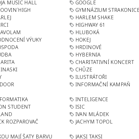
JA MUSIC HALL
GOOGLE
OOVIN´HIGH
GYMNÁZIUM STRAKONIC
RLEJ
HARLEM SHAKE
RCI
HIGHWAY 61
LAVOLAM
HLUBOKÁ
ODNOCENÍ VÝUKY
HOKEJ
OSPODA
HRDINOVÉ
UDBA
HYBERNIA
ARITA
CHARITATIVNÍ KONCERT
INASKI
CHŮZE
Y
ILUSTRÁTOŘI
NDOOR
INFORMAČNÍ KAMPAŇ
FORMATIKA
INTELIGENCE
ON STUDENT
ISIC
LAND
IVAN MLÁDEK
CK ROZPAROVAČ
JACHYM TOPOL
KOU MAJÍ ŠATY BARVU
JAKSI TAKSI