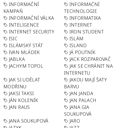
INFORMAČNÍ
INFORMAČNÍ
KAMPAŇ
TECHNOLOGIE
INFORMAČNÍ VÁLKA
INFORMATIKA
INTELIGENCE
INTERNET
INTERNET SECURITY
IRON STUDENT
ISIC
ISLÁM
ISLÁMSKÝ STÁT
ISLAND
IVAN MLÁDEK
JÁ POUTNÍK
JABLKA
JACK ROZPAROVAČ
JACHYM TOPOL
JAK SE CHRÁNIT NA
INTERNETU
JAK SI UDĚLAT
JAKOU MAJÍ ŠATY
MODŘINU
BARVU
JAKSI TAKSI
JAN JANDA
JÁN KOLENÍK
JAN PALACH
JAN RAUS
JANA GIA
SOUKUPOVÁ
JANA SOUKUPOVÁ
JARO
JAZYK
JAZZ