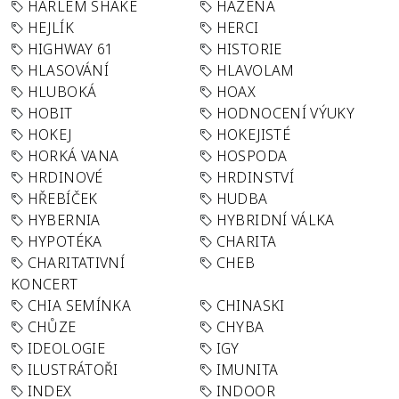
HARLEM SHAKE
HÁZENÁ
HEJLÍK
HERCI
HIGHWAY 61
HISTORIE
HLASOVÁNÍ
HLAVOLAM
HLUBOKÁ
HOAX
HOBIT
HODNOCENÍ VÝUKY
HOKEJ
HOKEJISTÉ
HORKÁ VANA
HOSPODA
HRDINOVÉ
HRDINSTVÍ
HŘEBÍČEK
HUDBA
HYBERNIA
HYBRIDNÍ VÁLKA
HYPOTÉKA
CHARITA
CHARITATIVNÍ
CHEB
KONCERT
CHIA SEMÍNKA
CHINASKI
CHŮZE
CHYBA
IDEOLOGIE
IGY
ILUSTRÁTOŘI
IMUNITA
INDEX
INDOOR