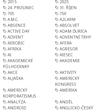
2015
2025
24. PROSINEC
31. ŘÍJEN
70S
750
A.M.C.
A2LARM
ABSENCE
ABSOLVET
ACTIVE DAY
ADAM ĎURICA
ADVENT
ADVENTNÍ TRHY
AEROBIC
AFERA
AFRIKA
AGRESOR
AI
AIESEC
AKADEMICKÉ
AKADEMIE
PŮLHODINKY
AKCE
AKTIVITY
ALJAŠKA
AMERICKÝ
KONGRESS
AMERICKÝ
AMERIKA
KORPORATISMUS
ANALÝZA
ANDĚL
ANDROID
ANGLICKO-ČESKÝ