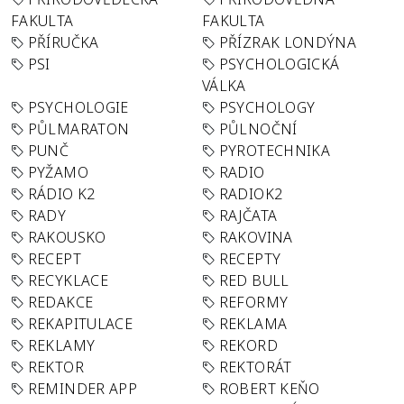
FAKULTA
FAKULTA
PŘÍRUČKA
PŘÍZRAK LONDÝNA
PSI
PSYCHOLOGICKÁ
VÁLKA
PSYCHOLOGIE
PSYCHOLOGY
PŮLMARATON
PŮLNOČNÍ
PUNČ
PYROTECHNIKA
PYŽAMO
RADIO
RÁDIO K2
RADIOK2
RADY
RAJČATA
RAKOUSKO
RAKOVINA
RECEPT
RECEPTY
RECYKLACE
RED BULL
REDAKCE
REFORMY
REKAPITULACE
REKLAMA
REKLAMY
REKORD
REKTOR
REKTORÁT
REMINDER APP
ROBERT KEŇO