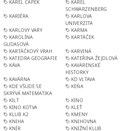
KAREL ČAPEK
KAREL
SCHWARZENBERG
KARIÉRA
KARLOVA
UNIVERZITA
KARLOVY VARY
KARMA
KAROLÍNA
KARTÁČEK
GUDASOVÁ
KARTÁČKOVÝ VRAH
KARVINÁ
KATEDRA GEOGRAFIE
KATEŘINA ŽEJDLOVÁ
KÁVA
KAVÁRENSKÉ
HISTORKY
KAVÁRNA
KD VLTAVA
KDE VŠUDE SE
KEŇA
SKRÝVÁ MATEMATIKA
KILT
KINO
KINO KOTVA
KLEŤ
KLUB K2
KMENY
KNIHA
KNIHOVNA
KNÍR
KNIŽNÍ KLUB