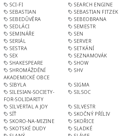
SCI-FI
SEARCH ENGINE
SEBASTIAN
SEBASTIAN FITZEK
SEBEDŮVĚRA
SEBEOBRANA
SEDLÁCI
SEMESTR
SEMINÁŘE
SEN
SERIÁL
SERVER
SESTRA
SETKÁNÍ
SEX
SEZNAMOVÁK
SHAKESPEARE
SHOW
SHROMÁŽDĚNÍ
SHV
AKADEMICKÉ OBCE
SIBYLA
SIGMA
SILESIAN-SOCIETY-
SILSOC
FOR-SOLIDARITY
SILVERTAL A JOY
SILVESTR
SÍŤ
SKOČNÝ PŘÍLIV
SKORO-NA-MIZINE
SKOŘICE
SKOTSKÉ DUDY
SLADKÉ
SLANÝ
SLÁVIE