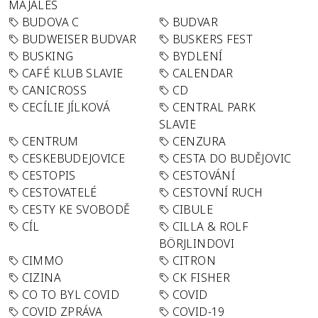
MAJÁLES
BUDOVA C
BUDVAR
BUDWEISER BUDVAR
BUSKERS FEST
BUSKING
BYDLENÍ
CAFÉ KLUB SLAVIE
CALENDAR
CANICROSS
CD
CECÍLIE JÍLKOVÁ
CENTRAL PARK
SLAVIE
CENTRUM
CENZURA
CESKEBUDEJOVICE
CESTA DO BUDĚJOVIC
CESTOPIS
CESTOVÁNÍ
CESTOVATELÉ
CESTOVNÍ RUCH
CESTY KE SVOBODĚ
CIBULE
CÍL
CILLA & ROLF
BÖRJLINDOVI
CIMMO
CITRON
CIZINA
CK FISHER
CO TO BYL COVID
COVID
COVID ZPRÁVA
COVID-19