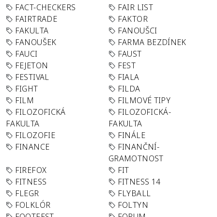
FACT-CHECKERS
FAIR LIST
FAIRTRADE
FAKTOR
FAKULTA
FANOUŠCI
FANOUŠEK
FARMA BEZDÍNEK
FAUCI
FAUST
FEJETON
FEST
FESTIVAL
FIALA
FIGHT
FILDA
FILM
FILMOVÉ TIPY
FILOZOFICKÁ
FILOZOFICKÁ-
FAKULTA
FAKULTA
FILOZOFIE
FINÁLE
FINANCE
FINANČNÍ-
GRAMOTNOST
FIREFOX
FIT
FITNESS
FITNESS 14
FLEGR
FLYBALL
FOLKLÓR
FOLTYN
FOOTFEST
FORUM