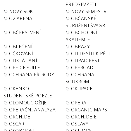
PŘEDSEVZETÍ
NOVÝ ROK
NOVÝ SEMESTR
O2 ARENA
OBČANSKÉ
SDRUŽENÍ ŠVAGR
OBČERSTVENÍ
OBCHODNÍ
AKADEMIE
OBLEČENÍ
OBRAZY
OČKOVÁNÍ
OD DESÍTI K PĚTI
ODKLÁDÁNÍ
ODPAD FEST
OFFICE SUITE
OFFROAD
OCHRANA PŘÍRODY
OCHRANA
SOUKROMÍ
OKÉNKO
OKUPACE
STUDENTSKÉ POEZIE
OLOMOUC OŽIJE
OPERA
OPERAČNÍ ANALÝZA
ORGANIC MAPS
ORCHIDEJ
ORCHIDEJE
OSCAR
OSLAVY
OSOBNOST
OSTRAVA