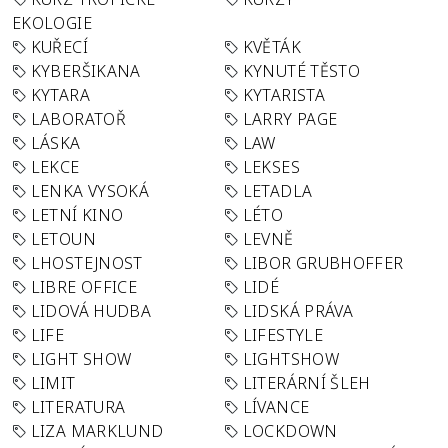
EKOLOGIE
KUŘECÍ
KVĚTÁK
KYBERŠIKANA
KYNUTÉ TĚSTO
KYTARA
KYTARISTA
LABORATOŘ
LARRY PAGE
LÁSKA
LAW
LEKCE
LEKSES
LENKA VYSOKÁ
LETADLA
LETNÍ KINO
LÉTO
LETOUN
LEVNĚ
LHOSTEJNOST
LIBOR GRUBHOFFER
LIBRE OFFICE
LIDÉ
LIDOVÁ HUDBA
LIDSKÁ PRÁVA
LIFE
LIFESTYLE
LIGHT SHOW
LIGHTSHOW
LIMIT
LITERÁRNÍ ŠLEH
LITERATURA
LÍVANCE
LIZA MARKLUND
LOCKDOWN