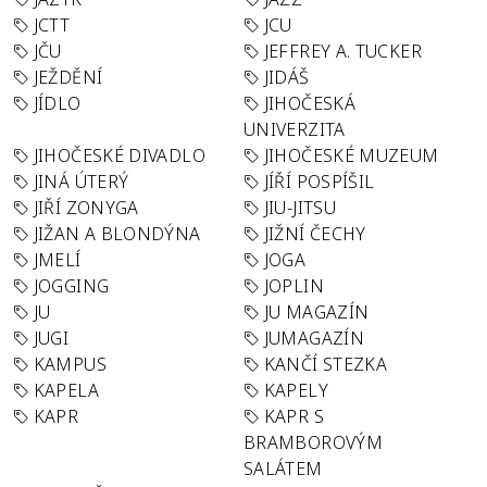
JCTT
JCU
JČU
JEFFREY A. TUCKER
JEŽDĚNÍ
JIDÁŠ
JÍDLO
JIHOČESKÁ
UNIVERZITA
JIHOČESKÉ DIVADLO
JIHOČESKÉ MUZEUM
JINÁ ÚTERÝ
JÍŘÍ POSPÍŠIL
JIŘÍ ZONYGA
JIU-JITSU
JIŽAN A BLONDÝNA
JIŽNÍ ČECHY
JMELÍ
JOGA
JOGGING
JOPLIN
JU
JU MAGAZÍN
JUGI
JUMAGAZÍN
KAMPUS
KANČÍ STEZKA
KAPELA
KAPELY
KAPR
KAPR S
BRAMBOROVÝM
SALÁTEM