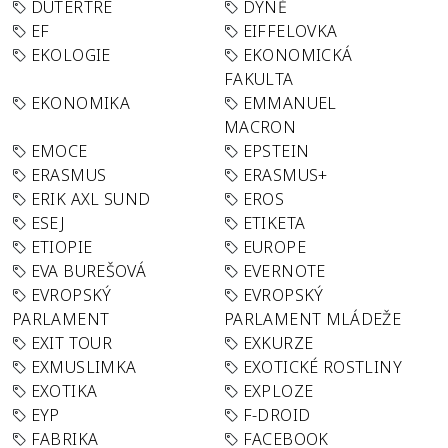
DUTERTRE
DÝNĚ
EF
EIFFELOVKA
EKOLOGIE
EKONOMICKÁ
FAKULTA
EKONOMIKA
EMMANUEL
MACRON
EMOCE
EPSTEIN
ERASMUS
ERASMUS+
ERIK AXL SUND
EROS
ESEJ
ETIKETA
ETIOPIE
EUROPE
EVA BUREŠOVÁ
EVERNOTE
EVROPSKÝ
EVROPSKÝ
PARLAMENT
PARLAMENT MLÁDEŽE
EXIT TOUR
EXKURZE
EXMUSLIMKA
EXOTICKÉ ROSTLINY
EXOTIKA
EXPLOZE
EYP
F-DROID
FABRIKA
FACEBOOK