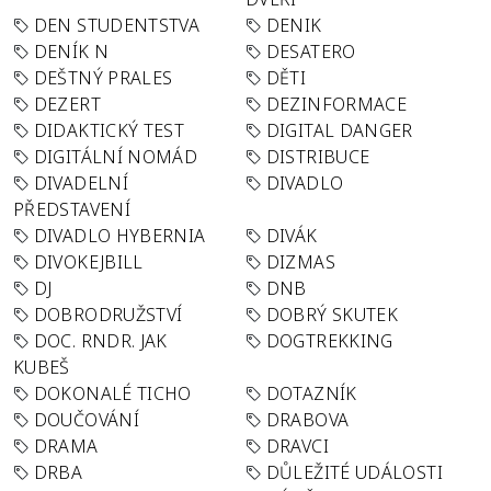
DEN STUDENTSTVA
DENIK
DENÍK N
DESATERO
DEŠTNÝ PRALES
DĚTI
DEZERT
DEZINFORMACE
DIDAKTICKÝ TEST
DIGITAL DANGER
DIGITÁLNÍ NOMÁD
DISTRIBUCE
DIVADELNÍ
DIVADLO
PŘEDSTAVENÍ
DIVADLO HYBERNIA
DIVÁK
DIVOKEJBILL
DIZMAS
DJ
DNB
DOBRODRUŽSTVÍ
DOBRÝ SKUTEK
DOC. RNDR. JAK
DOGTREKKING
KUBEŠ
DOKONALÉ TICHO
DOTAZNÍK
DOUČOVÁNÍ
DRABOVA
DRAMA
DRAVCI
DRBA
DŮLEŽITÉ UDÁLOSTI