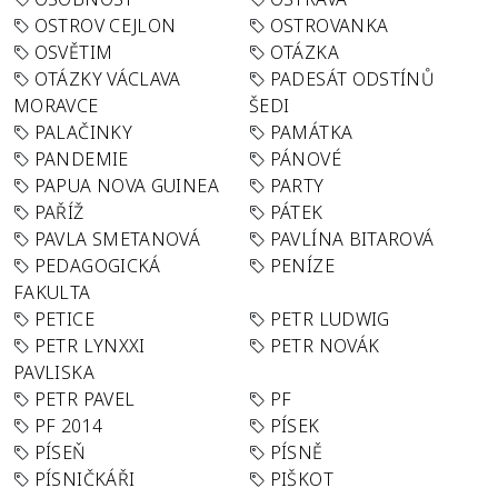
OSTROV CEJLON
OSTROVANKA
OSVĚTIM
OTÁZKA
OTÁZKY VÁCLAVA
PADESÁT ODSTÍNŮ
MORAVCE
ŠEDI
PALAČINKY
PAMÁTKA
PANDEMIE
PÁNOVÉ
PAPUA NOVA GUINEA
PARTY
PAŘÍŽ
PÁTEK
PAVLA SMETANOVÁ
PAVLÍNA BITAROVÁ
PEDAGOGICKÁ
PENÍZE
FAKULTA
PETICE
PETR LUDWIG
PETR LYNXXI
PETR NOVÁK
PAVLISKA
PETR PAVEL
PF
PF 2014
PÍSEK
PÍSEŇ
PÍSNĚ
PÍSNIČKÁŘI
PIŠKOT