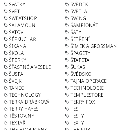
SVÁTKY
SVĚDEK
SVĚT
SVĚTLA
SWEATSHOP
SWING
ŠALAMOUN
ŠAMPIONÁT
ŠATOV
ŠATY
ŠÉFKUCHAŘ
ŠETŘENÍ
ŠIKANA
ŠIMEK A GROSSMAN
ŠKOLA
ŠPAGETY
ŠPERKY
ŠTAFETA
ŠŤASTNÉ A VESELÉ
ŠUKAS
ŠUSPA
ŠVÉDSKO
ŠVEJK
TAJNÁ OPERACE
TANEC
TECHNOLOGIE
TECHNOLOGY
TEMPLESTORE
TERKA DRÁBKOVÁ
TERRY FOX
TERRY HAYES
TEST
TĚSTOVINY
TESTY
TEXTAŘ
TEXTY
THE HOOLIGANS
THE PUB