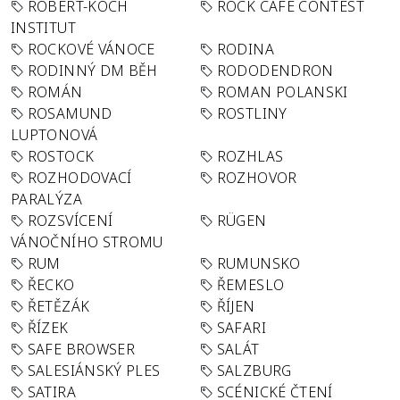
ROBERT-KOCH
ROCK CAFÉ CONTEST
INSTITUT
ROCKOVÉ VÁNOCE
RODINA
RODINNÝ DM BĚH
RODODENDRON
ROMÁN
ROMAN POLANSKI
ROSAMUND
ROSTLINY
LUPTONOVÁ
ROSTOCK
ROZHLAS
ROZHODOVACÍ
ROZHOVOR
PARALÝZA
ROZSVÍCENÍ
RÜGEN
VÁNOČNÍHO STROMU
RUM
RUMUNSKO
ŘECKO
ŘEMESLO
ŘETĚZÁK
ŘÍJEN
ŘÍZEK
SAFARI
SAFE BROWSER
SALÁT
SALESIÁNSKÝ PLES
SALZBURG
SATIRA
SCÉNICKÉ ČTENÍ