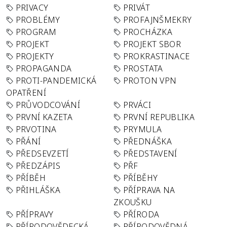
PRIVACY
PRIVÁT
PROBLÉMY
PROFAJNŠMEKRY
PROGRAM
PROCHÁZKA
PROJEKT
PROJEKT SBOR
PROJEKTY
PROKRASTINACE
PROPAGANDA
PROSTATA
PROTI-PANDEMICKÁ
PROTON VPN
OPATŘENÍ
PRŮVODCOVÁNÍ
PRVÁCI
PRVNÍ KAZETA
PRVNÍ REPUBLIKA
PRVOTINA
PRYMULA
PŘÁNÍ
PŘEDNÁŠKA
PŘEDSEVZETÍ
PŘEDSTAVENÍ
PŘEDZÁPIS
PŘF
PŘÍBĚH
PŘÍBĚHY
PŘIHLÁŠKA
PŘÍPRAVA NA
ZKOUŠKU
PŘÍPRAVY
PŘÍRODA
PŘÍRODOVĚDECKÁ
PŘÍRODOVĚDNÁ