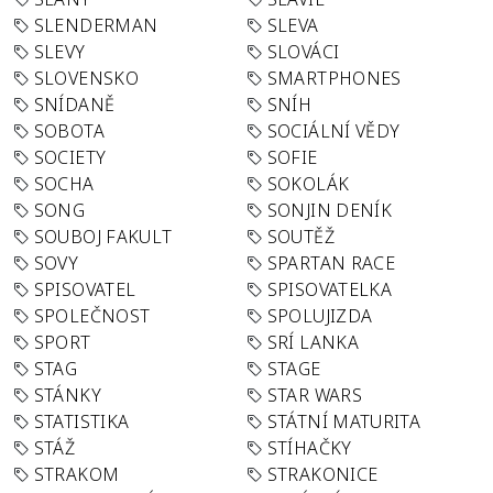
SLENDERMAN
SLEVA
SLEVY
SLOVÁCI
SLOVENSKO
SMARTPHONES
SNÍDANĚ
SNÍH
SOBOTA
SOCIÁLNÍ VĚDY
SOCIETY
SOFIE
SOCHA
SOKOLÁK
SONG
SONJIN DENÍK
SOUBOJ FAKULT
SOUTĚŽ
SOVY
SPARTAN RACE
SPISOVATEL
SPISOVATELKA
SPOLEČNOST
SPOLUJIZDA
SPORT
SRÍ LANKA
STAG
STAGE
STÁNKY
STAR WARS
STATISTIKA
STÁTNÍ MATURITA
STÁŽ
STÍHAČKY
STRAKOM
STRAKONICE