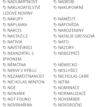
NADÚMRTNOST
NAIROBI
NAKLADATELSTVÍ
NAKUPOVÁNÍ
LIDOVÉ NOVINY
NÁKUPY
NÁMĚSTÍ
NÁPLAVKA
NÁPOVĚDA
NARCIS
NAROZENINY
NASTAZ.CZ
NATÁLIE GROSSOVÁ
NATIVIA
NATO
NÁVŠTĚVNÍCI
NÁZORY
NEANDRTÁL S
NEBEZPEČÍ
IPHONEM
NĚMČINA
NĚMECKO
NERVY V KÝBLU
NESLYŠÍCÍ
NEZAMĚSTNANOST
NICHOLAS CARR
NICHOLAS WINTON
NITRA
NOE
NOMINACE
NONAME
NORMALIZACE
NOT FOUND
NOVEMBER
NOVINAŘINA
NOVOROČNÍ