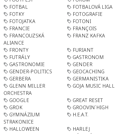
FOTBAL
FOTBALOVÁ LIGA
FOTKY
FOTOGRAFIE
FOTOJATKA
FOTONI
FRANCIE
FRANÇOIS
FRANCOUZSKÁ
FRANZ KAFKA
ALIANCE
FRONTY
FURIANT
FUTRÁLY
GASTRONOM
GASTRONOMIE
GENDER
GENDER-POLITICS
GEOCACHING
GERBERA
GERMANISTIKA
GLENN MILLER
GOJA MUSIC HALL
ORCHESTRA
GOOGLE
GREAT RESET
GROK
GROOVIN´HIGH
GYMNÁZIUM
H.E.A.T.
STRAKONICE
HALLOWEEN
HARLEJ