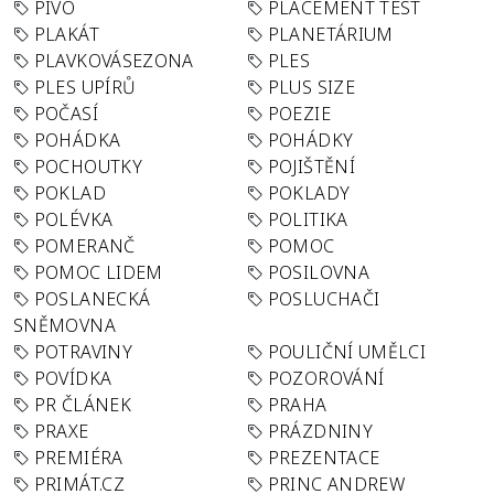
PIVO
PLACEMENT TEST
PLAKÁT
PLANETÁRIUM
PLAVKOVÁSEZONA
PLES
PLES UPÍRŮ
PLUS SIZE
POČASÍ
POEZIE
POHÁDKA
POHÁDKY
POCHOUTKY
POJIŠTĚNÍ
POKLAD
POKLADY
POLÉVKA
POLITIKA
POMERANČ
POMOC
POMOC LIDEM
POSILOVNA
POSLANECKÁ
POSLUCHAČI
SNĚMOVNA
POTRAVINY
POULIČNÍ UMĚLCI
POVÍDKA
POZOROVÁNÍ
PR ČLÁNEK
PRAHA
PRAXE
PRÁZDNINY
PREMIÉRA
PREZENTACE
PRIMÁT.CZ
PRINC ANDREW