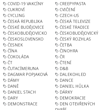
COVID-19 VAKCÍNY
CREEPYPASTA
CUKROVÍ
CVIČENÍ
CYCLING
CZECH-US
ČESKÁ REPUBLIKA
ČESKÁ TELEVIZE
ČESKÉ BUDĚJOVICE
ČESKÉ TRADICE
ČESKOBUDĚJOVICKO
ČESKOBUDĚJOVICKÝ
ČESKOSLOVENSKO
ČESKÝ ROZHLAS
ČESNEK
ČETBA
ČÍNA
ČINOHRA
ČOKOLÁDA
ČR
ČT
ČTENÍ
ČUTACÍMERUNA
D&B
DAGMAR POPJAKOVÁ
DALEKOHLED
DÁMY
DANCE
DANĚ
DANIEL HŮLKA
DANIEL STACH
DÁRKY
DARY
DEMOKRACIE
DEMONSTRACE
DEN OTEVŘENÝCH
DVEŘÍ