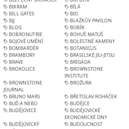
BIKRAM
BÍLÁ
BILL GATES
BIO
BJJ
BLAŽKŮV PAVILON
BLOG
BOBÍK
BOBRONUTRIE
BOHUŠ MATUŠ
BOJOVÉ UMĚNÍ
BOLESTNÉ KAMENY
BOMBARDÉR
BOTANICUS
BRAMBORY
BRASILSKÉ JIU-JITSU
BRAVE
BRIGÁDA
BROKOLICE
BROWNSTONE
INSTITUTE
BROWNSTONE
BROŽURA
JOURNAL
BRUNO MARS
BŘETISLAV ROHÁČEK
BUĎ A NEBO
BUDĚJCE
BUDĚJOVICE
BUDĚJOVICKÉ
EKONOMICKÉ DNY
BUDĚJOVICKÝ
BUDOUCNOST