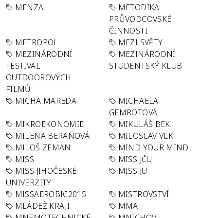
MENZA
METODIKA
PRŮVODCOVSKÉ
ČINNOSTI
METROPOL
MEZI SVĚTY
MEZINÁRODNÍ
MEZINÁRODNÍ
FESTIVAL
STUDENTSKÝ KLUB
OUTDOOROVÝCH
FILMŮ
MICHA MAREDA
MICHAELA
GEMROTOVÁ
MIKROEKONOMIE
MIKULÁŠ BEK
MILENA BERANOVÁ
MILOSLAV VLK
MILOŠ ZEMAN
MIND YOUR MIND
MISS
MISS JČU
MISS JIHOČESKÉ
MISS JU
UNIVERZITY
MISSAEROBIC2015
MISTROVSTVÍ
MLÁDEŽ KRAJI
MMA
MNEMOTECHNICKÉ
MNICHOV