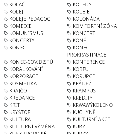
KOLÁČ
KOLEDY
KOLEJ
KOLEJE
KOLEJE PEDAGOG
KOLONÁDA
KOMEDIE
KOMFORTNÍ ZÓNA
KOMUNISMUS
KONCERT
KONCERTY
KONĚ
KONEC
KONEC
PROKRASTINACE
KONEC-COVIDISTŮ
KONFERENCE
KORÁLKOVÁNÍ
KORFU
KORPORACE
KORUPCE
KOSMETIKA
KRÁDEŽ
KRAJČO
KRAMPUS
KREDANCE
KREDITY
KRIT
KRWAWÝKOLENO
KRYŠTOF
KUCHYNĚ
KULTURA
KULTURNÍ AKCE
KULTURNÍ VÝMĚNA
KURZ
KURZ TROPICKÉ
KURZY