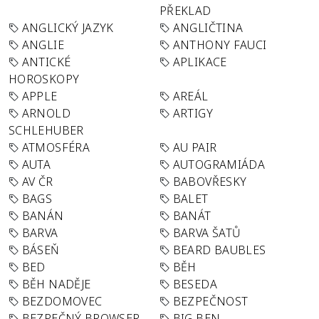
PŘEKLAD
ANGLICKÝ JAZYK
ANGLIČTINA
ANGLIE
ANTHONY FAUCI
ANTICKÉ
APLIKACE
HOROSKOPY
APPLE
AREÁL
ARNOLD
ARTIGY
SCHLEHUBER
ATMOSFÉRA
AU PAIR
AUTA
AUTOGRAMIÁDA
AV ČR
BABOVŘESKY
BAGS
BALET
BANÁN
BANÁT
BARVA
BARVA ŠATŮ
BÁSEŇ
BEARD BAUBLES
BED
BĚH
BĚH NADĚJE
BESEDA
BEZDOMOVEC
BEZPEČNOST
BEZPEČNÝ BROWSER
BIG BEN