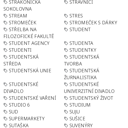
STRAKONICKÁ
STRÁVNÍCI
SOKOLOVNA
STREAM
STRES
STROMEČEK
STROMEČEK S DÁRKY
STŘELBA NA
STUDENT
FILOZOFICKÉ FAKULTĚ
STUDENT AGENCY
STUDENTA
STUDENTI
STUDENTKY
STUDENTSKÁ
STUDENTSKÁ
STŘEDA
TVORBA
STUDENTSKÁ UNIE
STUDENTSKÁ
ŽURNALISTIKA
STUDENTSKÉ
STUDENTSKÉ
DIVADLO
UNIVERZITNÍ DIVADLO
STUDENTSKÉ VAŘENÍ
STUDENTSKÝ ŽIVOT
STUDIO 6
STUDIUM
SUD
SUJU
SUPERMARKETY
SUŠICE
SUTAŠKA
SUVENÝRY