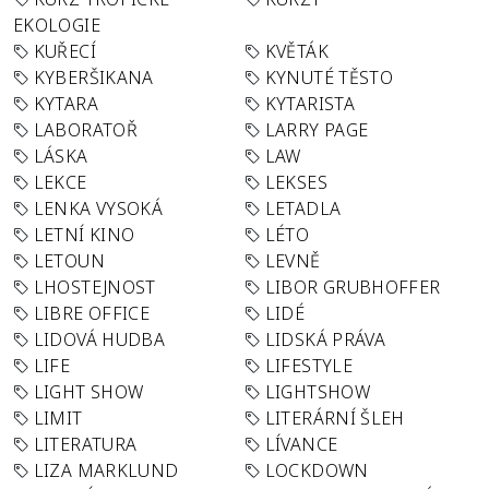
EKOLOGIE
KUŘECÍ
KVĚTÁK
KYBERŠIKANA
KYNUTÉ TĚSTO
KYTARA
KYTARISTA
LABORATOŘ
LARRY PAGE
LÁSKA
LAW
LEKCE
LEKSES
LENKA VYSOKÁ
LETADLA
LETNÍ KINO
LÉTO
LETOUN
LEVNĚ
LHOSTEJNOST
LIBOR GRUBHOFFER
LIBRE OFFICE
LIDÉ
LIDOVÁ HUDBA
LIDSKÁ PRÁVA
LIFE
LIFESTYLE
LIGHT SHOW
LIGHTSHOW
LIMIT
LITERÁRNÍ ŠLEH
LITERATURA
LÍVANCE
LIZA MARKLUND
LOCKDOWN