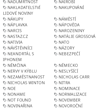
NADÚMRTNOST
NAIROBI
NAKLADATELSTVÍ
NAKUPOVÁNÍ
LIDOVÉ NOVINY
NÁKUPY
NÁMĚSTÍ
NÁPLAVKA
NÁPOVĚDA
NARCIS
NAROZENINY
NASTAZ.CZ
NATÁLIE GROSSOVÁ
NATIVIA
NATO
NÁVŠTĚVNÍCI
NÁZORY
NEANDRTÁL S
NEBEZPEČÍ
IPHONEM
NĚMČINA
NĚMECKO
NERVY V KÝBLU
NESLYŠÍCÍ
NEZAMĚSTNANOST
NICHOLAS CARR
NICHOLAS WINTON
NITRA
NOE
NOMINACE
NONAME
NORMALIZACE
NOT FOUND
NOVEMBER
NOVINAŘINA
NOVOROČNÍ