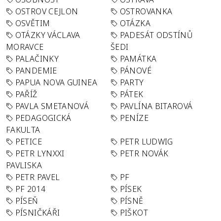
OSTROV CEJLON
OSTROVANKA
OSVĚTIM
OTÁZKA
OTÁZKY VÁCLAVA
PADESÁT ODSTÍNŮ
MORAVCE
ŠEDI
PALAČINKY
PAMÁTKA
PANDEMIE
PÁNOVÉ
PAPUA NOVA GUINEA
PARTY
PAŘÍŽ
PÁTEK
PAVLA SMETANOVÁ
PAVLÍNA BITAROVÁ
PEDAGOGICKÁ
PENÍZE
FAKULTA
PETICE
PETR LUDWIG
PETR LYNXXI
PETR NOVÁK
PAVLISKA
PETR PAVEL
PF
PF 2014
PÍSEK
PÍSEŇ
PÍSNĚ
PÍSNIČKÁŘI
PIŠKOT