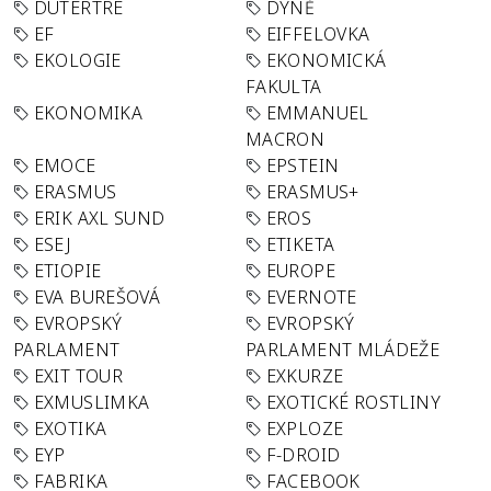
DUTERTRE
DÝNĚ
EF
EIFFELOVKA
EKOLOGIE
EKONOMICKÁ
FAKULTA
EKONOMIKA
EMMANUEL
MACRON
EMOCE
EPSTEIN
ERASMUS
ERASMUS+
ERIK AXL SUND
EROS
ESEJ
ETIKETA
ETIOPIE
EUROPE
EVA BUREŠOVÁ
EVERNOTE
EVROPSKÝ
EVROPSKÝ
PARLAMENT
PARLAMENT MLÁDEŽE
EXIT TOUR
EXKURZE
EXMUSLIMKA
EXOTICKÉ ROSTLINY
EXOTIKA
EXPLOZE
EYP
F-DROID
FABRIKA
FACEBOOK