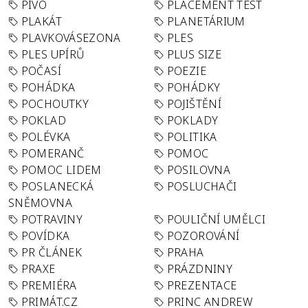
PIVO
PLACEMENT TEST
PLAKÁT
PLANETÁRIUM
PLAVKOVÁSEZONA
PLES
PLES UPÍRŮ
PLUS SIZE
POČASÍ
POEZIE
POHÁDKA
POHÁDKY
POCHOUTKY
POJIŠTĚNÍ
POKLAD
POKLADY
POLÉVKA
POLITIKA
POMERANČ
POMOC
POMOC LIDEM
POSILOVNA
POSLANECKÁ
POSLUCHAČI
SNĚMOVNA
POTRAVINY
POULIČNÍ UMĚLCI
POVÍDKA
POZOROVÁNÍ
PR ČLÁNEK
PRAHA
PRAXE
PRÁZDNINY
PREMIÉRA
PREZENTACE
PRIMÁT.CZ
PRINC ANDREW