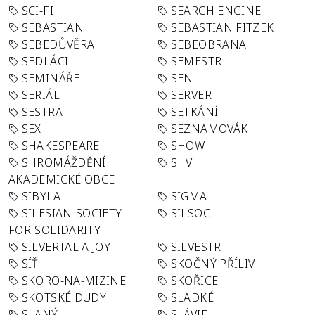
SCI-FI
SEARCH ENGINE
SEBASTIAN
SEBASTIAN FITZEK
SEBEDŮVĚRA
SEBEOBRANA
SEDLÁCI
SEMESTR
SEMINÁŘE
SEN
SERIÁL
SERVER
SESTRA
SETKÁNÍ
SEX
SEZNAMOVÁK
SHAKESPEARE
SHOW
SHROMÁŽDĚNÍ
SHV
AKADEMICKÉ OBCE
SIBYLA
SIGMA
SILESIAN-SOCIETY-
SILSOC
FOR-SOLIDARITY
SILVERTAL A JOY
SILVESTR
SÍŤ
SKOČNÝ PŘÍLIV
SKORO-NA-MIZINE
SKOŘICE
SKOTSKÉ DUDY
SLADKÉ
SLANÝ
SLÁVIE