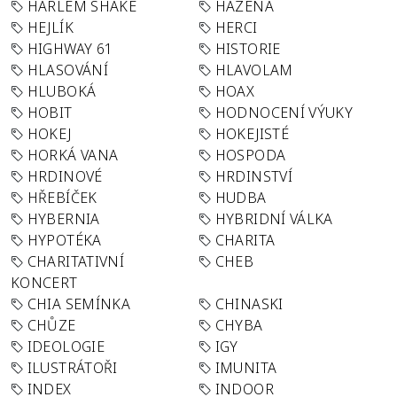
HARLEM SHAKE
HÁZENÁ
HEJLÍK
HERCI
HIGHWAY 61
HISTORIE
HLASOVÁNÍ
HLAVOLAM
HLUBOKÁ
HOAX
HOBIT
HODNOCENÍ VÝUKY
HOKEJ
HOKEJISTÉ
HORKÁ VANA
HOSPODA
HRDINOVÉ
HRDINSTVÍ
HŘEBÍČEK
HUDBA
HYBERNIA
HYBRIDNÍ VÁLKA
HYPOTÉKA
CHARITA
CHARITATIVNÍ
CHEB
KONCERT
CHIA SEMÍNKA
CHINASKI
CHŮZE
CHYBA
IDEOLOGIE
IGY
ILUSTRÁTOŘI
IMUNITA
INDEX
INDOOR