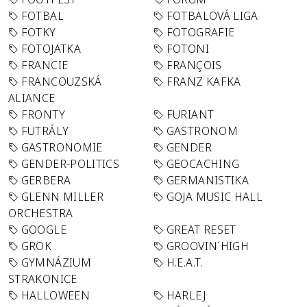
FOTBAL
FOTBALOVÁ LIGA
FOTKY
FOTOGRAFIE
FOTOJATKA
FOTONI
FRANCIE
FRANÇOIS
FRANCOUZSKÁ
FRANZ KAFKA
ALIANCE
FRONTY
FURIANT
FUTRÁLY
GASTRONOM
GASTRONOMIE
GENDER
GENDER-POLITICS
GEOCACHING
GERBERA
GERMANISTIKA
GLENN MILLER
GOJA MUSIC HALL
ORCHESTRA
GOOGLE
GREAT RESET
GROK
GROOVIN´HIGH
GYMNÁZIUM
H.E.A.T.
STRAKONICE
HALLOWEEN
HARLEJ