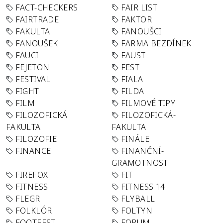
FACT-CHECKERS
FAIR LIST
FAIRTRADE
FAKTOR
FAKULTA
FANOUŠCI
FANOUŠEK
FARMA BEZDÍNEK
FAUCI
FAUST
FEJETON
FEST
FESTIVAL
FIALA
FIGHT
FILDA
FILM
FILMOVÉ TIPY
FILOZOFICKÁ
FILOZOFICKÁ-
FAKULTA
FAKULTA
FILOZOFIE
FINÁLE
FINANCE
FINANČNÍ-
GRAMOTNOST
FIREFOX
FIT
FITNESS
FITNESS 14
FLEGR
FLYBALL
FOLKLÓR
FOLTYN
FOOTFEST
FORUM