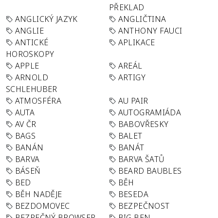
PŘEKLAD
ANGLICKÝ JAZYK
ANGLIČTINA
ANGLIE
ANTHONY FAUCI
ANTICKÉ
APLIKACE
HOROSKOPY
APPLE
AREÁL
ARNOLD
ARTIGY
SCHLEHUBER
ATMOSFÉRA
AU PAIR
AUTA
AUTOGRAMIÁDA
AV ČR
BABOVŘESKY
BAGS
BALET
BANÁN
BANÁT
BARVA
BARVA ŠATŮ
BÁSEŇ
BEARD BAUBLES
BED
BĚH
BĚH NADĚJE
BESEDA
BEZDOMOVEC
BEZPEČNOST
BEZPEČNÝ BROWSER
BIG BEN