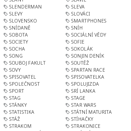
SLENDERMAN
SLEVA
SLEVY
SLOVÁCI
SLOVENSKO
SMARTPHONES
SNÍDANĚ
SNÍH
SOBOTA
SOCIÁLNÍ VĚDY
SOCIETY
SOFIE
SOCHA
SOKOLÁK
SONG
SONJIN DENÍK
SOUBOJ FAKULT
SOUTĚŽ
SOVY
SPARTAN RACE
SPISOVATEL
SPISOVATELKA
SPOLEČNOST
SPOLUJIZDA
SPORT
SRÍ LANKA
STAG
STAGE
STÁNKY
STAR WARS
STATISTIKA
STÁTNÍ MATURITA
STÁŽ
STÍHAČKY
STRAKOM
STRAKONICE