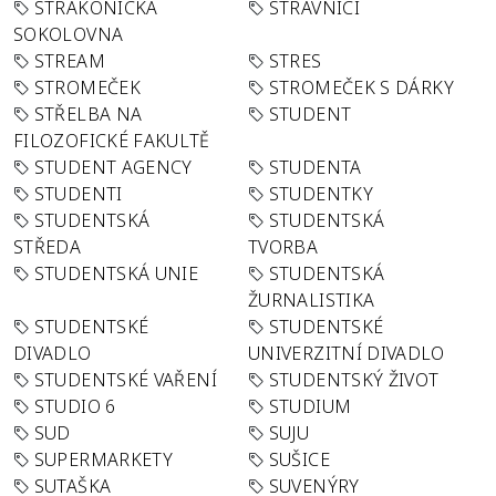
STRAKONICKÁ
STRÁVNÍCI
SOKOLOVNA
STREAM
STRES
STROMEČEK
STROMEČEK S DÁRKY
STŘELBA NA
STUDENT
FILOZOFICKÉ FAKULTĚ
STUDENT AGENCY
STUDENTA
STUDENTI
STUDENTKY
STUDENTSKÁ
STUDENTSKÁ
STŘEDA
TVORBA
STUDENTSKÁ UNIE
STUDENTSKÁ
ŽURNALISTIKA
STUDENTSKÉ
STUDENTSKÉ
DIVADLO
UNIVERZITNÍ DIVADLO
STUDENTSKÉ VAŘENÍ
STUDENTSKÝ ŽIVOT
STUDIO 6
STUDIUM
SUD
SUJU
SUPERMARKETY
SUŠICE
SUTAŠKA
SUVENÝRY