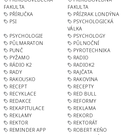
FAKULTA
FAKULTA
PŘÍRUČKA
PŘÍZRAK LONDÝNA
PSI
PSYCHOLOGICKÁ
VÁLKA
PSYCHOLOGIE
PSYCHOLOGY
PŮLMARATON
PŮLNOČNÍ
PUNČ
PYROTECHNIKA
PYŽAMO
RADIO
RÁDIO K2
RADIOK2
RADY
RAJČATA
RAKOUSKO
RAKOVINA
RECEPT
RECEPTY
RECYKLACE
RED BULL
REDAKCE
REFORMY
REKAPITULACE
REKLAMA
REKLAMY
REKORD
REKTOR
REKTORÁT
REMINDER APP
ROBERT KEŇO