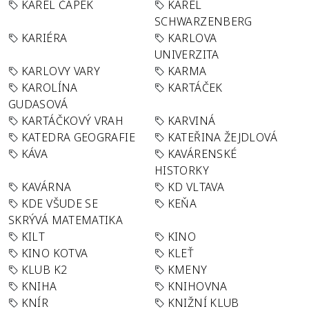
KAREL ČAPEK
KAREL
SCHWARZENBERG
KARIÉRA
KARLOVA
UNIVERZITA
KARLOVY VARY
KARMA
KAROLÍNA
KARTÁČEK
GUDASOVÁ
KARTÁČKOVÝ VRAH
KARVINÁ
KATEDRA GEOGRAFIE
KATEŘINA ŽEJDLOVÁ
KÁVA
KAVÁRENSKÉ
HISTORKY
KAVÁRNA
KD VLTAVA
KDE VŠUDE SE
KEŇA
SKRÝVÁ MATEMATIKA
KILT
KINO
KINO KOTVA
KLEŤ
KLUB K2
KMENY
KNIHA
KNIHOVNA
KNÍR
KNIŽNÍ KLUB