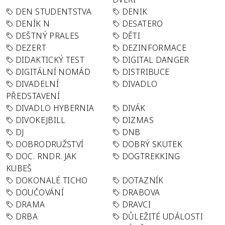
DEN STUDENTSTVA
DENIK
DENÍK N
DESATERO
DEŠTNÝ PRALES
DĚTI
DEZERT
DEZINFORMACE
DIDAKTICKÝ TEST
DIGITAL DANGER
DIGITÁLNÍ NOMÁD
DISTRIBUCE
DIVADELNÍ
DIVADLO
PŘEDSTAVENÍ
DIVADLO HYBERNIA
DIVÁK
DIVOKEJBILL
DIZMAS
DJ
DNB
DOBRODRUŽSTVÍ
DOBRÝ SKUTEK
DOC. RNDR. JAK
DOGTREKKING
KUBEŠ
DOKONALÉ TICHO
DOTAZNÍK
DOUČOVÁNÍ
DRABOVA
DRAMA
DRAVCI
DRBA
DŮLEŽITÉ UDÁLOSTI