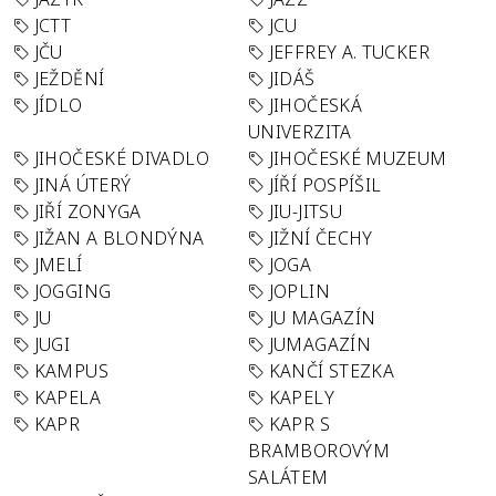
JCTT
JCU
JČU
JEFFREY A. TUCKER
JEŽDĚNÍ
JIDÁŠ
JÍDLO
JIHOČESKÁ
UNIVERZITA
JIHOČESKÉ DIVADLO
JIHOČESKÉ MUZEUM
JINÁ ÚTERÝ
JÍŘÍ POSPÍŠIL
JIŘÍ ZONYGA
JIU-JITSU
JIŽAN A BLONDÝNA
JIŽNÍ ČECHY
JMELÍ
JOGA
JOGGING
JOPLIN
JU
JU MAGAZÍN
JUGI
JUMAGAZÍN
KAMPUS
KANČÍ STEZKA
KAPELA
KAPELY
KAPR
KAPR S
BRAMBOROVÝM
SALÁTEM