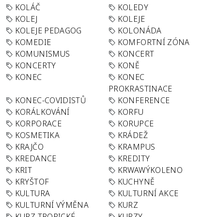
KOLÁČ
KOLEDY
KOLEJ
KOLEJE
KOLEJE PEDAGOG
KOLONÁDA
KOMEDIE
KOMFORTNÍ ZÓNA
KOMUNISMUS
KONCERT
KONCERTY
KONĚ
KONEC
KONEC
PROKRASTINACE
KONEC-COVIDISTŮ
KONFERENCE
KORÁLKOVÁNÍ
KORFU
KORPORACE
KORUPCE
KOSMETIKA
KRÁDEŽ
KRAJČO
KRAMPUS
KREDANCE
KREDITY
KRIT
KRWAWÝKOLENO
KRYŠTOF
KUCHYNĚ
KULTURA
KULTURNÍ AKCE
KULTURNÍ VÝMĚNA
KURZ
KURZ TROPICKÉ
KURZY