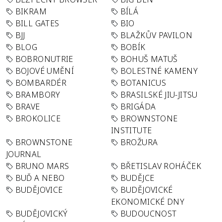
BIKRAM
BÍLÁ
BILL GATES
BIO
BJJ
BLAŽKŮV PAVILON
BLOG
BOBÍK
BOBRONUTRIE
BOHUŠ MATUŠ
BOJOVÉ UMĚNÍ
BOLESTNÉ KAMENY
BOMBARDÉR
BOTANICUS
BRAMBORY
BRASILSKÉ JIU-JITSU
BRAVE
BRIGÁDA
BROKOLICE
BROWNSTONE
INSTITUTE
BROWNSTONE
BROŽURA
JOURNAL
BRUNO MARS
BŘETISLAV ROHÁČEK
BUĎ A NEBO
BUDĚJCE
BUDĚJOVICE
BUDĚJOVICKÉ
EKONOMICKÉ DNY
BUDĚJOVICKÝ
BUDOUCNOST