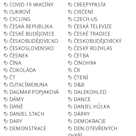
COVID-19 VAKCÍNY
CREEPYPASTA
CUKROVÍ
CVIČENÍ
CYCLING
CZECH-US
ČESKÁ REPUBLIKA
ČESKÁ TELEVIZE
ČESKÉ BUDĚJOVICE
ČESKÉ TRADICE
ČESKOBUDĚJOVICKO
ČESKOBUDĚJOVICKÝ
ČESKOSLOVENSKO
ČESKÝ ROZHLAS
ČESNEK
ČETBA
ČÍNA
ČINOHRA
ČOKOLÁDA
ČR
ČT
ČTENÍ
ČUTACÍMERUNA
D&B
DAGMAR POPJAKOVÁ
DALEKOHLED
DÁMY
DANCE
DANĚ
DANIEL HŮLKA
DANIEL STACH
DÁRKY
DARY
DEMOKRACIE
DEMONSTRACE
DEN OTEVŘENÝCH
DVEŘÍ