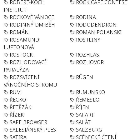
ROBERT-KOCH
ROCK CAFÉ CONTEST
INSTITUT
ROCKOVÉ VÁNOCE
RODINA
RODINNÝ DM BĚH
RODODENDRON
ROMÁN
ROMAN POLANSKI
ROSAMUND
ROSTLINY
LUPTONOVÁ
ROSTOCK
ROZHLAS
ROZHODOVACÍ
ROZHOVOR
PARALÝZA
ROZSVÍCENÍ
RÜGEN
VÁNOČNÍHO STROMU
RUM
RUMUNSKO
ŘECKO
ŘEMESLO
ŘETĚZÁK
ŘÍJEN
ŘÍZEK
SAFARI
SAFE BROWSER
SALÁT
SALESIÁNSKÝ PLES
SALZBURG
SATIRA
SCÉNICKÉ ČTENÍ