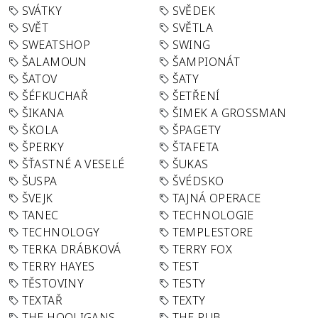
SVÁTKY
SVĚDEK
SVĚT
SVĚTLA
SWEATSHOP
SWING
ŠALAMOUN
ŠAMPIONÁT
ŠATOV
ŠATY
ŠÉFKUCHAŘ
ŠETŘENÍ
ŠIKANA
ŠIMEK A GROSSMAN
ŠKOLA
ŠPAGETY
ŠPERKY
ŠTAFETA
ŠŤASTNÉ A VESELÉ
ŠUKAS
ŠUSPA
ŠVÉDSKO
ŠVEJK
TAJNÁ OPERACE
TANEC
TECHNOLOGIE
TECHNOLOGY
TEMPLESTORE
TERKA DRÁBKOVÁ
TERRY FOX
TERRY HAYES
TEST
TĚSTOVINY
TESTY
TEXTAŘ
TEXTY
THE HOOLIGANS
THE PUB