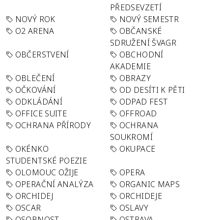
PŘEDSEVZETÍ
NOVÝ ROK
NOVÝ SEMESTR
O2 ARENA
OBČANSKÉ
SDRUŽENÍ ŠVAGR
OBČERSTVENÍ
OBCHODNÍ
AKADEMIE
OBLEČENÍ
OBRAZY
OČKOVÁNÍ
OD DESÍTI K PĚTI
ODKLÁDÁNÍ
ODPAD FEST
OFFICE SUITE
OFFROAD
OCHRANA PŘÍRODY
OCHRANA
SOUKROMÍ
OKÉNKO
OKUPACE
STUDENTSKÉ POEZIE
OLOMOUC OŽIJE
OPERA
OPERAČNÍ ANALÝZA
ORGANIC MAPS
ORCHIDEJ
ORCHIDEJE
OSCAR
OSLAVY
OSOBNOST
OSTRAVA