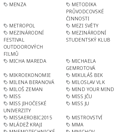
MENZA
METODIKA
PRŮVODCOVSKÉ
ČINNOSTI
METROPOL
MEZI SVĚTY
MEZINÁRODNÍ
MEZINÁRODNÍ
FESTIVAL
STUDENTSKÝ KLUB
OUTDOOROVÝCH
FILMŮ
MICHA MAREDA
MICHAELA
GEMROTOVÁ
MIKROEKONOMIE
MIKULÁŠ BEK
MILENA BERANOVÁ
MILOSLAV VLK
MILOŠ ZEMAN
MIND YOUR MIND
MISS
MISS JČU
MISS JIHOČESKÉ
MISS JU
UNIVERZITY
MISSAEROBIC2015
MISTROVSTVÍ
MLÁDEŽ KRAJI
MMA
MNEMOTECHNICKÉ
MNICHOV