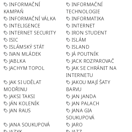
INFORMAČNÍ
INFORMAČNÍ
KAMPAŇ
TECHNOLOGIE
INFORMAČNÍ VÁLKA
INFORMATIKA
INTELIGENCE
INTERNET
INTERNET SECURITY
IRON STUDENT
ISIC
ISLÁM
ISLÁMSKÝ STÁT
ISLAND
IVAN MLÁDEK
JÁ POUTNÍK
JABLKA
JACK ROZPAROVAČ
JACHYM TOPOL
JAK SE CHRÁNIT NA
INTERNETU
JAK SI UDĚLAT
JAKOU MAJÍ ŠATY
MODŘINU
BARVU
JAKSI TAKSI
JAN JANDA
JÁN KOLENÍK
JAN PALACH
JAN RAUS
JANA GIA
SOUKUPOVÁ
JANA SOUKUPOVÁ
JARO
JAZYK
JAZZ