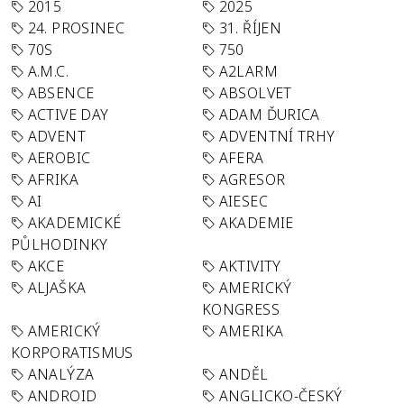
2015
2025
24. PROSINEC
31. ŘÍJEN
70S
750
A.M.C.
A2LARM
ABSENCE
ABSOLVET
ACTIVE DAY
ADAM ĎURICA
ADVENT
ADVENTNÍ TRHY
AEROBIC
AFERA
AFRIKA
AGRESOR
AI
AIESEC
AKADEMICKÉ
AKADEMIE
PŮLHODINKY
AKCE
AKTIVITY
ALJAŠKA
AMERICKÝ
KONGRESS
AMERICKÝ
AMERIKA
KORPORATISMUS
ANALÝZA
ANDĚL
ANDROID
ANGLICKO-ČESKÝ