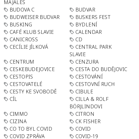
MAJÁLES
BUDOVA C
BUDVAR
BUDWEISER BUDVAR
BUSKERS FEST
BUSKING
BYDLENÍ
CAFÉ KLUB SLAVIE
CALENDAR
CANICROSS
CD
CECÍLIE JÍLKOVÁ
CENTRAL PARK
SLAVIE
CENTRUM
CENZURA
CESKEBUDEJOVICE
CESTA DO BUDĚJOVIC
CESTOPIS
CESTOVÁNÍ
CESTOVATELÉ
CESTOVNÍ RUCH
CESTY KE SVOBODĚ
CIBULE
CÍL
CILLA & ROLF
BÖRJLINDOVI
CIMMO
CITRON
CIZINA
CK FISHER
CO TO BYL COVID
COVID
COVID ZPRÁVA
COVID-19