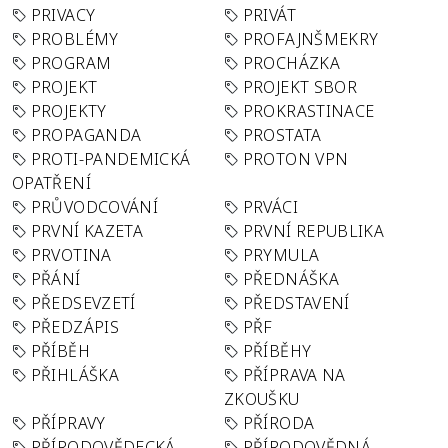
PRIVACY
PRIVÁT
PROBLÉMY
PROFAJNŠMEKRY
PROGRAM
PROCHÁZKA
PROJEKT
PROJEKT SBOR
PROJEKTY
PROKRASTINACE
PROPAGANDA
PROSTATA
PROTI-PANDEMICKÁ
PROTON VPN
OPATŘENÍ
PRŮVODCOVÁNÍ
PRVÁCI
PRVNÍ KAZETA
PRVNÍ REPUBLIKA
PRVOTINA
PRYMULA
PŘÁNÍ
PŘEDNÁŠKA
PŘEDSEVZETÍ
PŘEDSTAVENÍ
PŘEDZÁPIS
PŘF
PŘÍBĚH
PŘÍBĚHY
PŘIHLÁŠKA
PŘÍPRAVA NA
ZKOUŠKU
PŘÍPRAVY
PŘÍRODA
PŘÍRODOVĚDECKÁ
PŘÍRODOVĚDNÁ