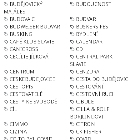
BUDĚJOVICKÝ
BUDOUCNOST
MAJÁLES
BUDOVA C
BUDVAR
BUDWEISER BUDVAR
BUSKERS FEST
BUSKING
BYDLENÍ
CAFÉ KLUB SLAVIE
CALENDAR
CANICROSS
CD
CECÍLIE JÍLKOVÁ
CENTRAL PARK
SLAVIE
CENTRUM
CENZURA
CESKEBUDEJOVICE
CESTA DO BUDĚJOVIC
CESTOPIS
CESTOVÁNÍ
CESTOVATELÉ
CESTOVNÍ RUCH
CESTY KE SVOBODĚ
CIBULE
CÍL
CILLA & ROLF
BÖRJLINDOVI
CIMMO
CITRON
CIZINA
CK FISHER
CO TO BYL COVID
COVID