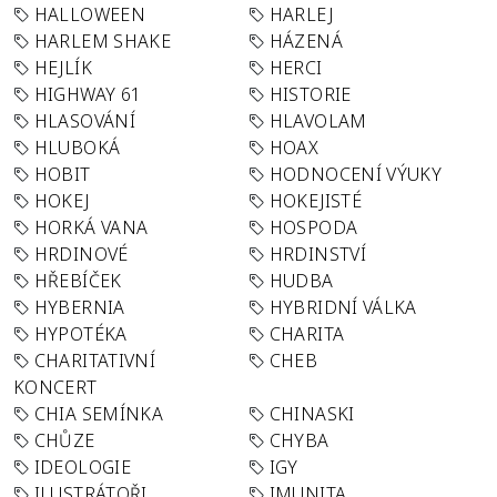
HALLOWEEN
HARLEJ
HARLEM SHAKE
HÁZENÁ
HEJLÍK
HERCI
HIGHWAY 61
HISTORIE
HLASOVÁNÍ
HLAVOLAM
HLUBOKÁ
HOAX
HOBIT
HODNOCENÍ VÝUKY
HOKEJ
HOKEJISTÉ
HORKÁ VANA
HOSPODA
HRDINOVÉ
HRDINSTVÍ
HŘEBÍČEK
HUDBA
HYBERNIA
HYBRIDNÍ VÁLKA
HYPOTÉKA
CHARITA
CHARITATIVNÍ
CHEB
KONCERT
CHIA SEMÍNKA
CHINASKI
CHŮZE
CHYBA
IDEOLOGIE
IGY
ILUSTRÁTOŘI
IMUNITA