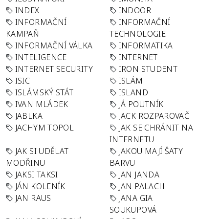
INDEX
INDOOR
INFORMAČNÍ
INFORMAČNÍ
KAMPAŇ
TECHNOLOGIE
INFORMAČNÍ VÁLKA
INFORMATIKA
INTELIGENCE
INTERNET
INTERNET SECURITY
IRON STUDENT
ISIC
ISLÁM
ISLÁMSKÝ STÁT
ISLAND
IVAN MLÁDEK
JÁ POUTNÍK
JABLKA
JACK ROZPAROVAČ
JACHYM TOPOL
JAK SE CHRÁNIT NA
INTERNETU
JAK SI UDĚLAT
JAKOU MAJÍ ŠATY
MODŘINU
BARVU
JAKSI TAKSI
JAN JANDA
JÁN KOLENÍK
JAN PALACH
JAN RAUS
JANA GIA
SOUKUPOVÁ