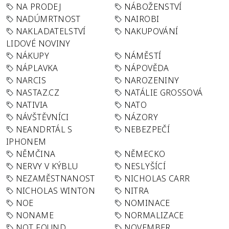
NA PRODEJ
NÁBOŽENSTVÍ
NADÚMRTNOST
NAIROBI
NAKLADATELSTVÍ
NAKUPOVÁNÍ
LIDOVÉ NOVINY
NÁKUPY
NÁMĚSTÍ
NÁPLAVKA
NÁPOVĚDA
NARCIS
NAROZENINY
NASTAZ.CZ
NATÁLIE GROSSOVÁ
NATIVIA
NATO
NÁVŠTĚVNÍCI
NÁZORY
NEANDRTÁL S
NEBEZPEČÍ
IPHONEM
NĚMČINA
NĚMECKO
NERVY V KÝBLU
NESLYŠÍCÍ
NEZAMĚSTNANOST
NICHOLAS CARR
NICHOLAS WINTON
NITRA
NOE
NOMINACE
NONAME
NORMALIZACE
NOT FOUND
NOVEMBER