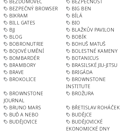
BEZDOMOVEC
BEZPEČNOST
BEZPEČNÝ BROWSER
BIG BEN
BIKRAM
BÍLÁ
BILL GATES
BIO
BJJ
BLAŽKŮV PAVILON
BLOG
BOBÍK
BOBRONUTRIE
BOHUŠ MATUŠ
BOJOVÉ UMĚNÍ
BOLESTNÉ KAMENY
BOMBARDÉR
BOTANICUS
BRAMBORY
BRASILSKÉ JIU-JITSU
BRAVE
BRIGÁDA
BROKOLICE
BROWNSTONE
INSTITUTE
BROWNSTONE
BROŽURA
JOURNAL
BRUNO MARS
BŘETISLAV ROHÁČEK
BUĎ A NEBO
BUDĚJCE
BUDĚJOVICE
BUDĚJOVICKÉ
EKONOMICKÉ DNY