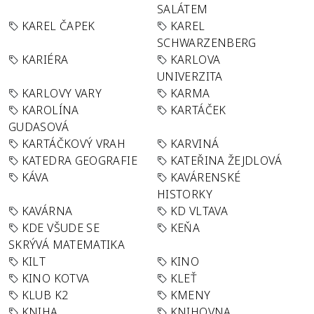
SALÁTEM
KAREL ČAPEK
KAREL
SCHWARZENBERG
KARIÉRA
KARLOVA
UNIVERZITA
KARLOVY VARY
KARMA
KAROLÍNA
KARTÁČEK
GUDASOVÁ
KARTÁČKOVÝ VRAH
KARVINÁ
KATEDRA GEOGRAFIE
KATEŘINA ŽEJDLOVÁ
KÁVA
KAVÁRENSKÉ
HISTORKY
KAVÁRNA
KD VLTAVA
KDE VŠUDE SE
KEŇA
SKRÝVÁ MATEMATIKA
KILT
KINO
KINO KOTVA
KLEŤ
KLUB K2
KMENY
KNIHA
KNIHOVNA