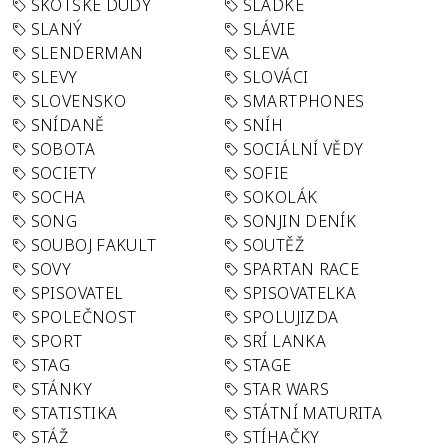
SKOTSKÉ DUDY
SLADKÉ
SLANÝ
SLÁVIE
SLENDERMAN
SLEVA
SLEVY
SLOVÁCI
SLOVENSKO
SMARTPHONES
SNÍDANĚ
SNÍH
SOBOTA
SOCIÁLNÍ VĚDY
SOCIETY
SOFIE
SOCHA
SOKOLÁK
SONG
SONJIN DENÍK
SOUBOJ FAKULT
SOUTĚŽ
SOVY
SPARTAN RACE
SPISOVATEL
SPISOVATELKA
SPOLEČNOST
SPOLUJIZDA
SPORT
SRÍ LANKA
STAG
STAGE
STÁNKY
STAR WARS
STATISTIKA
STÁTNÍ MATURITA
STÁŽ
STÍHAČKY