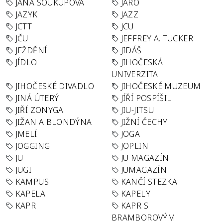
JANA SOUKUPOVÁ
JARO
JAZYK
JAZZ
JCTT
JCU
JČU
JEFFREY A. TUCKER
JEŽDĚNÍ
JIDÁŠ
JÍDLO
JIHOČESKÁ
UNIVERZITA
JIHOČESKÉ DIVADLO
JIHOČESKÉ MUZEUM
JINÁ ÚTERÝ
JÍŘÍ POSPÍŠIL
JIŘÍ ZONYGA
JIU-JITSU
JIŽAN A BLONDÝNA
JIŽNÍ ČECHY
JMELÍ
JOGA
JOGGING
JOPLIN
JU
JU MAGAZÍN
JUGI
JUMAGAZÍN
KAMPUS
KANČÍ STEZKA
KAPELA
KAPELY
KAPR
KAPR S
BRAMBOROVÝM