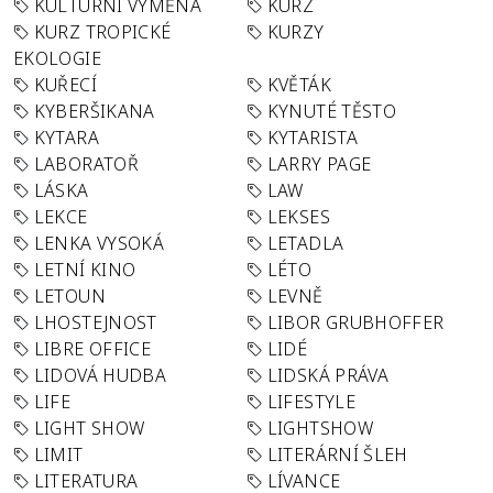
KULTURNÍ VÝMĚNA
KURZ
KURZ TROPICKÉ
KURZY
EKOLOGIE
KUŘECÍ
KVĚTÁK
KYBERŠIKANA
KYNUTÉ TĚSTO
KYTARA
KYTARISTA
LABORATOŘ
LARRY PAGE
LÁSKA
LAW
LEKCE
LEKSES
LENKA VYSOKÁ
LETADLA
LETNÍ KINO
LÉTO
LETOUN
LEVNĚ
LHOSTEJNOST
LIBOR GRUBHOFFER
LIBRE OFFICE
LIDÉ
LIDOVÁ HUDBA
LIDSKÁ PRÁVA
LIFE
LIFESTYLE
LIGHT SHOW
LIGHTSHOW
LIMIT
LITERÁRNÍ ŠLEH
LITERATURA
LÍVANCE