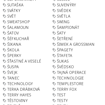
SUTAŠKA
SUVENÝRY
SVÁTKY
SVĚDEK
SVĚT
SVĚTLA
SWEATSHOP
SWING
ŠALAMOUN
ŠAMPIONÁT
ŠATOV
ŠATY
ŠÉFKUCHAŘ
ŠETŘENÍ
ŠIKANA
ŠIMEK A GROSSMAN
ŠKOLA
ŠPAGETY
ŠPERKY
ŠTAFETA
ŠŤASTNÉ A VESELÉ
ŠUKAS
ŠUSPA
ŠVÉDSKO
ŠVEJK
TAJNÁ OPERACE
TANEC
TECHNOLOGIE
TECHNOLOGY
TEMPLESTORE
TERKA DRÁBKOVÁ
TERRY FOX
TERRY HAYES
TEST
TĚSTOVINY
TESTY