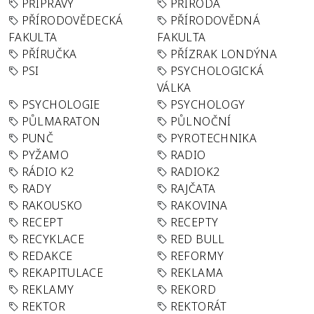
PŘÍPRAVY
PŘÍRODA
PŘÍRODOVĚDECKÁ
PŘÍRODOVĚDNÁ
FAKULTA
FAKULTA
PŘÍRUČKA
PŘÍZRAK LONDÝNA
PSI
PSYCHOLOGICKÁ
VÁLKA
PSYCHOLOGIE
PSYCHOLOGY
PŮLMARATON
PŮLNOČNÍ
PUNČ
PYROTECHNIKA
PYŽAMO
RADIO
RÁDIO K2
RADIOK2
RADY
RAJČATA
RAKOUSKO
RAKOVINA
RECEPT
RECEPTY
RECYKLACE
RED BULL
REDAKCE
REFORMY
REKAPITULACE
REKLAMA
REKLAMY
REKORD
REKTOR
REKTORÁT