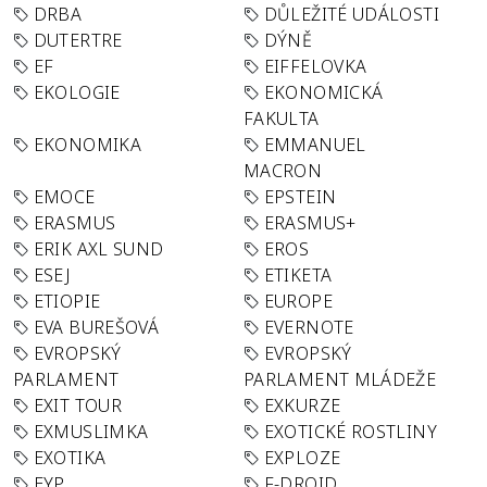
DRBA
DŮLEŽITÉ UDÁLOSTI
DUTERTRE
DÝNĚ
EF
EIFFELOVKA
EKOLOGIE
EKONOMICKÁ
FAKULTA
EKONOMIKA
EMMANUEL
MACRON
EMOCE
EPSTEIN
ERASMUS
ERASMUS+
ERIK AXL SUND
EROS
ESEJ
ETIKETA
ETIOPIE
EUROPE
EVA BUREŠOVÁ
EVERNOTE
EVROPSKÝ
EVROPSKÝ
PARLAMENT
PARLAMENT MLÁDEŽE
EXIT TOUR
EXKURZE
EXMUSLIMKA
EXOTICKÉ ROSTLINY
EXOTIKA
EXPLOZE
EYP
F-DROID