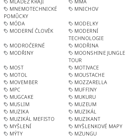
MLÁDEŽ KRAJI
MMA
MNEMOTECHNICKÉ
MNICHOV
POMŮCKY
MÓDA
MODELKY
MODERNÍ ČLOVĚK
MODERNÍ
TECHNOLOGIE
MODROČERNÉ
MODŘINA
MODŘINY
MOONSHINE JUNGLE
TOUR
MOST
MOTIVACE
MOTOL
MOUSTACHE
MOVEMBER
MOZZARELLA
MPC
MUFFINY
MUGCAKE
MUKURU
MUSLIM
MUZEUM
MUZIKA
MUZIKÁL
MUZIKÁL MEFISTO
MUZIKANT
MYŠLENÍ
MYŠLENKOVÉ MAPY
MÝTY
MZUNGU