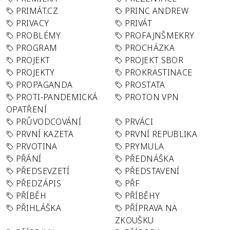
PRIMÁT.CZ
PRINC ANDREW
PRIVACY
PRIVÁT
PROBLÉMY
PROFAJNŠMEKRY
PROGRAM
PROCHÁZKA
PROJEKT
PROJEKT SBOR
PROJEKTY
PROKRASTINACE
PROPAGANDA
PROSTATA
PROTI-PANDEMICKÁ
PROTON VPN
OPATŘENÍ
PRŮVODCOVÁNÍ
PRVÁCI
PRVNÍ KAZETA
PRVNÍ REPUBLIKA
PRVOTINA
PRYMULA
PŘÁNÍ
PŘEDNÁŠKA
PŘEDSEVZETÍ
PŘEDSTAVENÍ
PŘEDZÁPIS
PŘF
PŘÍBĚH
PŘÍBĚHY
PŘIHLÁŠKA
PŘÍPRAVA NA
ZKOUŠKU