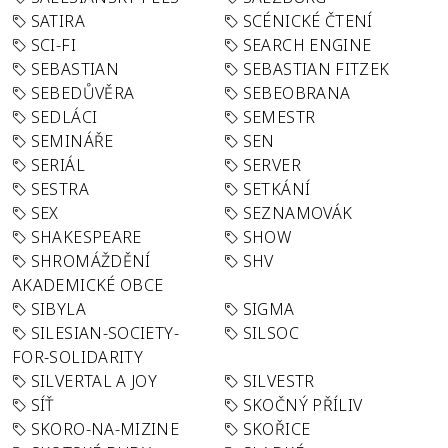
SATIRA
SCÉNICKÉ ČTENÍ
SCI-FI
SEARCH ENGINE
SEBASTIAN
SEBASTIAN FITZEK
SEBEDŮVĚRA
SEBEOBRANA
SEDLÁCI
SEMESTR
SEMINÁŘE
SEN
SERIÁL
SERVER
SESTRA
SETKÁNÍ
SEX
SEZNAMOVÁK
SHAKESPEARE
SHOW
SHROMÁŽDĚNÍ
SHV
AKADEMICKÉ OBCE
SIBYLA
SIGMA
SILESIAN-SOCIETY-
SILSOC
FOR-SOLIDARITY
SILVERTAL A JOY
SILVESTR
SÍŤ
SKOČNÝ PŘÍLIV
SKORO-NA-MIZINE
SKOŘICE