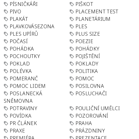
PÍSNIČKÁŘI
PIŠKOT
PIVO
PLACEMENT TEST
PLAKÁT
PLANETÁRIUM
PLAVKOVÁSEZONA
PLES
PLES UPÍRŮ
PLUS SIZE
POČASÍ
POEZIE
POHÁDKA
POHÁDKY
POCHOUTKY
POJIŠTĚNÍ
POKLAD
POKLADY
POLÉVKA
POLITIKA
POMERANČ
POMOC
POMOC LIDEM
POSILOVNA
POSLANECKÁ
POSLUCHAČI
SNĚMOVNA
POTRAVINY
POULIČNÍ UMĚLCI
POVÍDKA
POZOROVÁNÍ
PR ČLÁNEK
PRAHA
PRAXE
PRÁZDNINY
PREMIÉRA
PREZENTACE