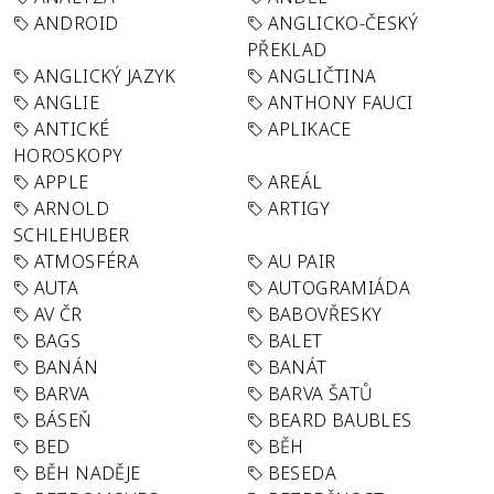
ANDROID
ANGLICKO-ČESKÝ
PŘEKLAD
ANGLICKÝ JAZYK
ANGLIČTINA
ANGLIE
ANTHONY FAUCI
ANTICKÉ
APLIKACE
HOROSKOPY
APPLE
AREÁL
ARNOLD
ARTIGY
SCHLEHUBER
ATMOSFÉRA
AU PAIR
AUTA
AUTOGRAMIÁDA
AV ČR
BABOVŘESKY
BAGS
BALET
BANÁN
BANÁT
BARVA
BARVA ŠATŮ
BÁSEŇ
BEARD BAUBLES
BED
BĚH
BĚH NADĚJE
BESEDA