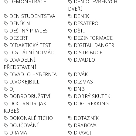
DEMONSTRACE
DEN OTEVŘENÝCH
DVEŘÍ
DEN STUDENTSTVA
DENIK
DENÍK N
DESATERO
DEŠTNÝ PRALES
DĚTI
DEZERT
DEZINFORMACE
DIDAKTICKÝ TEST
DIGITAL DANGER
DIGITÁLNÍ NOMÁD
DISTRIBUCE
DIVADELNÍ
DIVADLO
PŘEDSTAVENÍ
DIVADLO HYBERNIA
DIVÁK
DIVOKEJBILL
DIZMAS
DJ
DNB
DOBRODRUŽSTVÍ
DOBRÝ SKUTEK
DOC. RNDR. JAK
DOGTREKKING
KUBEŠ
DOKONALÉ TICHO
DOTAZNÍK
DOUČOVÁNÍ
DRABOVA
DRAMA
DRAVCI