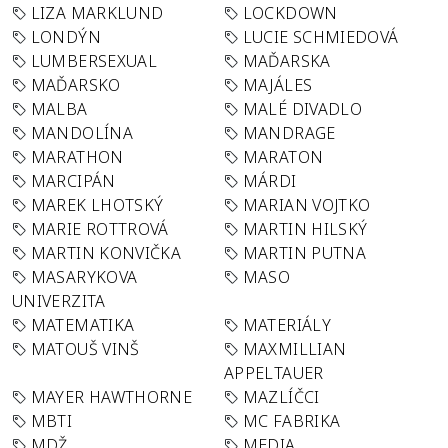
LIZA MARKLUND
LOCKDOWN
LONDÝN
LUCIE SCHMIEDOVÁ
LUMBERSEXUAL
MAĎARSKA
MAĎARSKO
MAJÁLES
MALBA
MALÉ DIVADLO
MANDOLÍNA
MANDRAGE
MARATHON
MARATON
MARCIPÁN
MÁRDI
MAREK LHOTSKÝ
MARIAN VOJTKO
MARIE ROTTROVÁ
MARTIN HILSKÝ
MARTIN KONVIČKA
MARTIN PUTNA
MASARYKOVA
MASO
UNIVERZITA
MATEMATIKA
MATERIÁLY
MATOUŠ VINŠ
MAXMILLIAN
APPELTAUER
MAYER HAWTHORNE
MAZLÍČCI
MBTI
MC FABRIKA
MDŽ
MEDIA