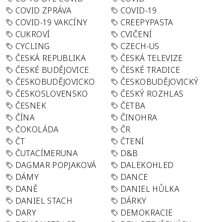
COVID ZPRÁVA
COVID-19
COVID-19 VAKCÍNY
CREEPYPASTA
CUKROVÍ
CVIČENÍ
CYCLING
CZECH-US
ČESKÁ REPUBLIKA
ČESKÁ TELEVIZE
ČESKÉ BUDĚJOVICE
ČESKÉ TRADICE
ČESKOBUDĚJOVICKO
ČESKOBUDĚJOVICKÝ
ČESKOSLOVENSKO
ČESKÝ ROZHLAS
ČESNEK
ČETBA
ČÍNA
ČINOHRA
ČOKOLÁDA
ČR
ČT
ČTENÍ
ČUTACÍMERUNA
D&B
DAGMAR POPJAKOVÁ
DALEKOHLED
DÁMY
DANCE
DANĚ
DANIEL HŮLKA
DANIEL STACH
DÁRKY
DARY
DEMOKRACIE