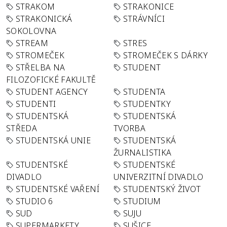
STRAKOM
STRAKONICE
STRAKONICKÁ
STRÁVNÍCI
SOKOLOVNA
STREAM
STRES
STROMEČEK
STROMEČEK S DÁRKY
STŘELBA NA
STUDENT
FILOZOFICKÉ FAKULTĚ
STUDENT AGENCY
STUDENTA
STUDENTI
STUDENTKY
STUDENTSKÁ
STUDENTSKÁ
STŘEDA
TVORBA
STUDENTSKÁ UNIE
STUDENTSKÁ
ŽURNALISTIKA
STUDENTSKÉ
STUDENTSKÉ
DIVADLO
UNIVERZITNÍ DIVADLO
STUDENTSKÉ VAŘENÍ
STUDENTSKÝ ŽIVOT
STUDIO 6
STUDIUM
SUD
SUJU
SUPERMARKETY
SUŠICE