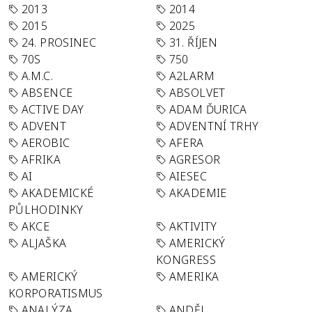
2013
2014
2015
2025
24. PROSINEC
31. ŘÍJEN
70S
750
A.M.C.
A2LARM
ABSENCE
ABSOLVET
ACTIVE DAY
ADAM ĎURICA
ADVENT
ADVENTNÍ TRHY
AEROBIC
AFERA
AFRIKA
AGRESOR
AI
AIESEC
AKADEMICKÉ
AKADEMIE
PŮLHODINKY
AKCE
AKTIVITY
ALJAŠKA
AMERICKÝ
KONGRESS
AMERICKÝ
AMERIKA
KORPORATISMUS
ANALÝZA
ANDĚL