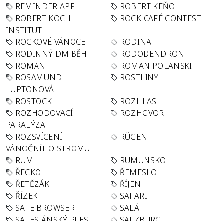
REMINDER APP
ROBERT KEŇO
ROBERT-KOCH
ROCK CAFÉ CONTEST
INSTITUT
ROCKOVÉ VÁNOCE
RODINA
RODINNÝ DM BĚH
RODODENDRON
ROMÁN
ROMAN POLANSKI
ROSAMUND
ROSTLINY
LUPTONOVÁ
ROSTOCK
ROZHLAS
ROZHODOVACÍ
ROZHOVOR
PARALÝZA
ROZSVÍCENÍ
RÜGEN
VÁNOČNÍHO STROMU
RUM
RUMUNSKO
ŘECKO
ŘEMESLO
ŘETĚZÁK
ŘÍJEN
ŘÍZEK
SAFARI
SAFE BROWSER
SALÁT
SALESIÁNSKÝ PLES
SALZBURG