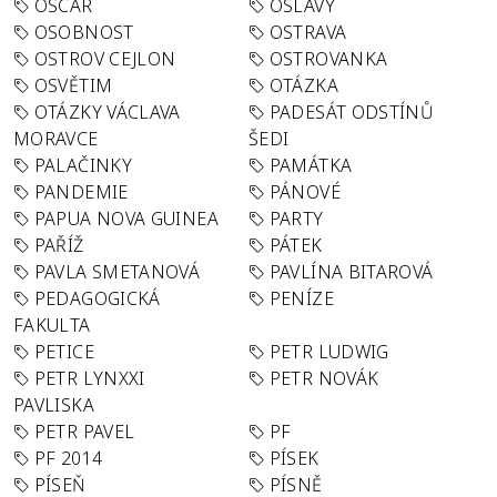
OSCAR
OSLAVY
OSOBNOST
OSTRAVA
OSTROV CEJLON
OSTROVANKA
OSVĚTIM
OTÁZKA
OTÁZKY VÁCLAVA
PADESÁT ODSTÍNŮ
MORAVCE
ŠEDI
PALAČINKY
PAMÁTKA
PANDEMIE
PÁNOVÉ
PAPUA NOVA GUINEA
PARTY
PAŘÍŽ
PÁTEK
PAVLA SMETANOVÁ
PAVLÍNA BITAROVÁ
PEDAGOGICKÁ
PENÍZE
FAKULTA
PETICE
PETR LUDWIG
PETR LYNXXI
PETR NOVÁK
PAVLISKA
PETR PAVEL
PF
PF 2014
PÍSEK
PÍSEŇ
PÍSNĚ