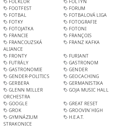
FOLKLÓR
FOLTYN
FOOTFEST
FORUM
FOTBAL
FOTBALOVÁ LIGA
FOTKY
FOTOGRAFIE
FOTOJATKA
FOTONI
FRANCIE
FRANÇOIS
FRANCOUZSKÁ
FRANZ KAFKA
ALIANCE
FRONTY
FURIANT
FUTRÁLY
GASTRONOM
GASTRONOMIE
GENDER
GENDER-POLITICS
GEOCACHING
GERBERA
GERMANISTIKA
GLENN MILLER
GOJA MUSIC HALL
ORCHESTRA
GOOGLE
GREAT RESET
GROK
GROOVIN´HIGH
GYMNÁZIUM
H.E.A.T.
STRAKONICE