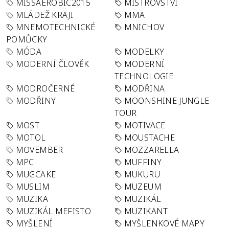
MISSAEROBIC2015
MISTROVSTVÍ
MLÁDEŽ KRAJI
MMA
MNEMOTECHNICKÉ
MNICHOV
POMŮCKY
MÓDA
MODELKY
MODERNÍ ČLOVĚK
MODERNÍ
TECHNOLOGIE
MODROČERNÉ
MODŘINA
MODŘINY
MOONSHINE JUNGLE
TOUR
MOST
MOTIVACE
MOTOL
MOUSTACHE
MOVEMBER
MOZZARELLA
MPC
MUFFINY
MUGCAKE
MUKURU
MUSLIM
MUZEUM
MUZIKA
MUZIKÁL
MUZIKÁL MEFISTO
MUZIKANT
MYŠLENÍ
MYŠLENKOVÉ MAPY