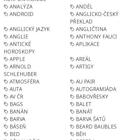
ANALÝZA
ANDĚL
ANDROID
ANGLICKO-ČESKÝ
PŘEKLAD
ANGLICKÝ JAZYK
ANGLIČTINA
ANGLIE
ANTHONY FAUCI
ANTICKÉ
APLIKACE
HOROSKOPY
APPLE
AREÁL
ARNOLD
ARTIGY
SCHLEHUBER
ATMOSFÉRA
AU PAIR
AUTA
AUTOGRAMIÁDA
AV ČR
BABOVŘESKY
BAGS
BALET
BANÁN
BANÁT
BARVA
BARVA ŠATŮ
BÁSEŇ
BEARD BAUBLES
BED
BĚH