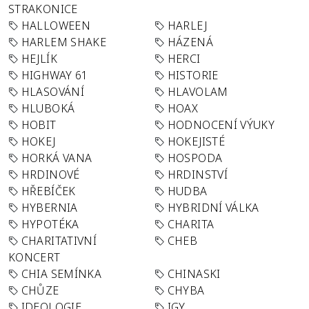
STRAKONICE
HALLOWEEN
HARLEJ
HARLEM SHAKE
HÁZENÁ
HEJLÍK
HERCI
HIGHWAY 61
HISTORIE
HLASOVÁNÍ
HLAVOLAM
HLUBOKÁ
HOAX
HOBIT
HODNOCENÍ VÝUKY
HOKEJ
HOKEJISTÉ
HORKÁ VANA
HOSPODA
HRDINOVÉ
HRDINSTVÍ
HŘEBÍČEK
HUDBA
HYBERNIA
HYBRIDNÍ VÁLKA
HYPOTÉKA
CHARITA
CHARITATIVNÍ
CHEB
KONCERT
CHIA SEMÍNKA
CHINASKI
CHŮZE
CHYBA
IDEOLOGIE
IGY