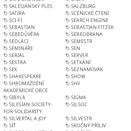
SALESIÁNSKÝ PLES
SALZBURG
SATIRA
SCÉNICKÉ ČTENÍ
SCI-FI
SEARCH ENGINE
SEBASTIAN
SEBASTIAN FITZEK
SEBEDŮVĚRA
SEBEOBRANA
SEDLÁCI
SEMESTR
SEMINÁŘE
SEN
SERIÁL
SERVER
SESTRA
SETKÁNÍ
SEX
SEZNAMOVÁK
SHAKESPEARE
SHOW
SHROMÁŽDĚNÍ
SHV
AKADEMICKÉ OBCE
SIBYLA
SIGMA
SILESIAN-SOCIETY-
SILSOC
FOR-SOLIDARITY
SILVERTAL A JOY
SILVESTR
SÍŤ
SKOČNÝ PŘÍLIV