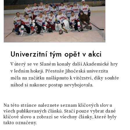
Univerzitní tým opět v akci
V úterý se ve Slaném konaly další Akademické hry
v ledním hokeji. Přestože Jihočeská univerzita
měla na začátku našlápnuto k vítězství, díky souhře
náhod si nakonec postup nevybojovala.
Na této stránce naleznete seznam klíčových slov u
všech publikovaných článků. Stačí pouze vybrat dané
klíčové slovo a zobrazí se všechny články, které byly
takto označeny.