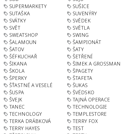
SUPERMARKETY
SUŠICE
SUTAŠKA
SUVENÝRY
SVÁTKY
SVĚDEK
SVĚT
SVĚTLA
SWEATSHOP
SWING
ŠALAMOUN
ŠAMPIONÁT
ŠATOV
ŠATY
ŠÉFKUCHAŘ
ŠETŘENÍ
ŠIKANA
ŠIMEK A GROSSMAN
ŠKOLA
ŠPAGETY
ŠPERKY
ŠTAFETA
ŠŤASTNÉ A VESELÉ
ŠUKAS
ŠUSPA
ŠVÉDSKO
ŠVEJK
TAJNÁ OPERACE
TANEC
TECHNOLOGIE
TECHNOLOGY
TEMPLESTORE
TERKA DRÁBKOVÁ
TERRY FOX
TERRY HAYES
TEST