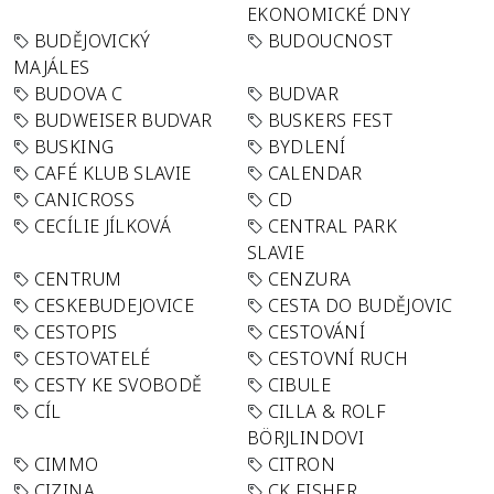
EKONOMICKÉ DNY
BUDĚJOVICKÝ
BUDOUCNOST
MAJÁLES
BUDOVA C
BUDVAR
BUDWEISER BUDVAR
BUSKERS FEST
BUSKING
BYDLENÍ
CAFÉ KLUB SLAVIE
CALENDAR
CANICROSS
CD
CECÍLIE JÍLKOVÁ
CENTRAL PARK
SLAVIE
CENTRUM
CENZURA
CESKEBUDEJOVICE
CESTA DO BUDĚJOVIC
CESTOPIS
CESTOVÁNÍ
CESTOVATELÉ
CESTOVNÍ RUCH
CESTY KE SVOBODĚ
CIBULE
CÍL
CILLA & ROLF
BÖRJLINDOVI
CIMMO
CITRON
CIZINA
CK FISHER