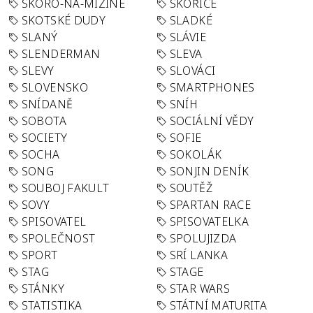
SKORO-NA-MIZINE
SKOŘICE
SKOTSKÉ DUDY
SLADKÉ
SLANÝ
SLÁVIE
SLENDERMAN
SLEVA
SLEVY
SLOVÁCI
SLOVENSKO
SMARTPHONES
SNÍDANĚ
SNÍH
SOBOTA
SOCIÁLNÍ VĚDY
SOCIETY
SOFIE
SOCHA
SOKOLÁK
SONG
SONJIN DENÍK
SOUBOJ FAKULT
SOUTĚŽ
SOVY
SPARTAN RACE
SPISOVATEL
SPISOVATELKA
SPOLEČNOST
SPOLUJIZDA
SPORT
SRÍ LANKA
STAG
STAGE
STÁNKY
STAR WARS
STATISTIKA
STÁTNÍ MATURITA