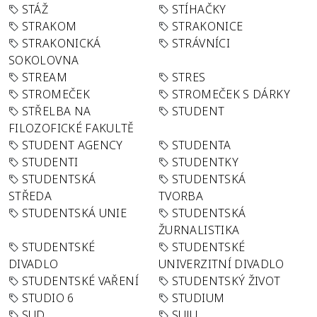
STÁŽ
STÍHAČKY
STRAKOM
STRAKONICE
STRAKONICKÁ
STRÁVNÍCI
SOKOLOVNA
STREAM
STRES
STROMEČEK
STROMEČEK S DÁRKY
STŘELBA NA
STUDENT
FILOZOFICKÉ FAKULTĚ
STUDENT AGENCY
STUDENTA
STUDENTI
STUDENTKY
STUDENTSKÁ
STUDENTSKÁ
STŘEDA
TVORBA
STUDENTSKÁ UNIE
STUDENTSKÁ
ŽURNALISTIKA
STUDENTSKÉ
STUDENTSKÉ
DIVADLO
UNIVERZITNÍ DIVADLO
STUDENTSKÉ VAŘENÍ
STUDENTSKÝ ŽIVOT
STUDIO 6
STUDIUM
SUD
SUJU