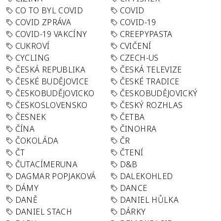
CO TO BYL COVID
COVID
COVID ZPRÁVA
COVID-19
COVID-19 VAKCÍNY
CREEPYPASTA
CUKROVÍ
CVIČENÍ
CYCLING
CZECH-US
ČESKÁ REPUBLIKA
ČESKÁ TELEVIZE
ČESKÉ BUDĚJOVICE
ČESKÉ TRADICE
ČESKOBUDĚJOVICKO
ČESKOBUDĚJOVICKÝ
ČESKOSLOVENSKO
ČESKÝ ROZHLAS
ČESNEK
ČETBA
ČÍNA
ČINOHRA
ČOKOLÁDA
ČR
ČT
ČTENÍ
ČUTACÍMERUNA
D&B
DAGMAR POPJAKOVÁ
DALEKOHLED
DÁMY
DANCE
DANĚ
DANIEL HŮLKA
DANIEL STACH
DÁRKY