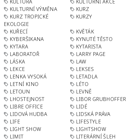
KULTURA
KULTURNÍ AKCE
KULTURNÍ VÝMĚNA
KURZ
KURZ TROPICKÉ
KURZY
EKOLOGIE
KUŘECÍ
KVĚTÁK
KYBERŠIKANA
KYNUTÉ TĚSTO
KYTARA
KYTARISTA
LABORATOŘ
LARRY PAGE
LÁSKA
LAW
LEKCE
LEKSES
LENKA VYSOKÁ
LETADLA
LETNÍ KINO
LÉTO
LETOUN
LEVNĚ
LHOSTEJNOST
LIBOR GRUBHOFFER
LIBRE OFFICE
LIDÉ
LIDOVÁ HUDBA
LIDSKÁ PRÁVA
LIFE
LIFESTYLE
LIGHT SHOW
LIGHTSHOW
LIMIT
LITERÁRNÍ ŠLEH