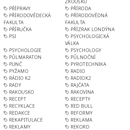
ZKOUŠKU
PŘÍPRAVY
PŘÍRODA
PŘÍRODOVĚDECKÁ
PŘÍRODOVĚDNÁ
FAKULTA
FAKULTA
PŘÍRUČKA
PŘÍZRAK LONDÝNA
PSI
PSYCHOLOGICKÁ
VÁLKA
PSYCHOLOGIE
PSYCHOLOGY
PŮLMARATON
PŮLNOČNÍ
PUNČ
PYROTECHNIKA
PYŽAMO
RADIO
RÁDIO K2
RADIOK2
RADY
RAJČATA
RAKOUSKO
RAKOVINA
RECEPT
RECEPTY
RECYKLACE
RED BULL
REDAKCE
REFORMY
REKAPITULACE
REKLAMA
REKLAMY
REKORD