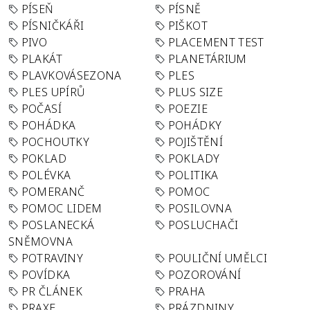
PÍSEŇ
PÍSNĚ
PÍSNIČKÁŘI
PIŠKOT
PIVO
PLACEMENT TEST
PLAKÁT
PLANETÁRIUM
PLAVKOVÁSEZONA
PLES
PLES UPÍRŮ
PLUS SIZE
POČASÍ
POEZIE
POHÁDKA
POHÁDKY
POCHOUTKY
POJIŠTĚNÍ
POKLAD
POKLADY
POLÉVKA
POLITIKA
POMERANČ
POMOC
POMOC LIDEM
POSILOVNA
POSLANECKÁ
POSLUCHAČI
SNĚMOVNA
POTRAVINY
POULIČNÍ UMĚLCI
POVÍDKA
POZOROVÁNÍ
PR ČLÁNEK
PRAHA
PRAXE
PRÁZDNINY