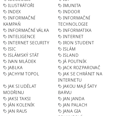
ILUSTRÁTOŘI
IMUNITA
INDEX
INDOOR
INFORMAČNÍ
INFORMAČNÍ
KAMPAŇ
TECHNOLOGIE
INFORMAČNÍ VÁLKA
INFORMATIKA
INTELIGENCE
INTERNET
INTERNET SECURITY
IRON STUDENT
ISIC
ISLÁM
ISLÁMSKÝ STÁT
ISLAND
IVAN MLÁDEK
JÁ POUTNÍK
JABLKA
JACK ROZPAROVAČ
JACHYM TOPOL
JAK SE CHRÁNIT NA
INTERNETU
JAK SI UDĚLAT
JAKOU MAJÍ ŠATY
MODŘINU
BARVU
JAKSI TAKSI
JAN JANDA
JÁN KOLENÍK
JAN PALACH
JAN RAUS
JANA GIA