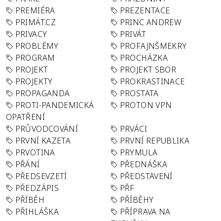
PREMIÉRA
PREZENTACE
PRIMÁT.CZ
PRINC ANDREW
PRIVACY
PRIVÁT
PROBLÉMY
PROFAJNŠMEKRY
PROGRAM
PROCHÁZKA
PROJEKT
PROJEKT SBOR
PROJEKTY
PROKRASTINACE
PROPAGANDA
PROSTATA
PROTI-PANDEMICKÁ
PROTON VPN
OPATŘENÍ
PRŮVODCOVÁNÍ
PRVÁCI
PRVNÍ KAZETA
PRVNÍ REPUBLIKA
PRVOTINA
PRYMULA
PŘÁNÍ
PŘEDNÁŠKA
PŘEDSEVZETÍ
PŘEDSTAVENÍ
PŘEDZÁPIS
PŘF
PŘÍBĚH
PŘÍBĚHY
PŘIHLÁŠKA
PŘÍPRAVA NA