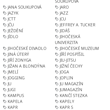
SOUKUPOVÁ
JANA SOUKUPOVÁ
JARO
JAZYK
JAZZ
JCTT
JCU
JČU
JEFFREY A. TUCKER
JEŽDĚNÍ
JIDÁŠ
JÍDLO
JIHOČESKÁ
UNIVERZITA
JIHOČESKÉ DIVADLO
JIHOČESKÉ MUZEUM
JINÁ ÚTERÝ
JÍŘÍ POSPÍŠIL
JIŘÍ ZONYGA
JIU-JITSU
JIŽAN A BLONDÝNA
JIŽNÍ ČECHY
JMELÍ
JOGA
JOGGING
JOPLIN
JU
JU MAGAZÍN
JUGI
JUMAGAZÍN
KAMPUS
KANČÍ STEZKA
KAPELA
KAPELY
KAPR
KAPR S