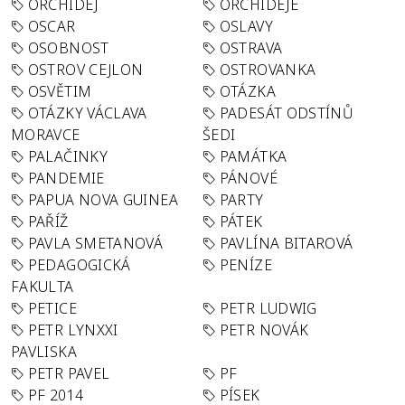
ORCHIDEJ
ORCHIDEJE
OSCAR
OSLAVY
OSOBNOST
OSTRAVA
OSTROV CEJLON
OSTROVANKA
OSVĚTIM
OTÁZKA
OTÁZKY VÁCLAVA
PADESÁT ODSTÍNŮ
MORAVCE
ŠEDI
PALAČINKY
PAMÁTKA
PANDEMIE
PÁNOVÉ
PAPUA NOVA GUINEA
PARTY
PAŘÍŽ
PÁTEK
PAVLA SMETANOVÁ
PAVLÍNA BITAROVÁ
PEDAGOGICKÁ
PENÍZE
FAKULTA
PETICE
PETR LUDWIG
PETR LYNXXI
PETR NOVÁK
PAVLISKA
PETR PAVEL
PF
PF 2014
PÍSEK