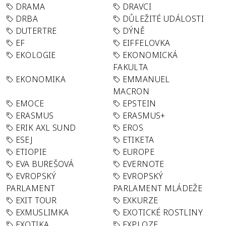
DRAMA
DRAVCI
DRBA
DŮLEŽITÉ UDÁLOSTI
DUTERTRE
DÝNĚ
EF
EIFFELOVKA
EKOLOGIE
EKONOMICKÁ
FAKULTA
EKONOMIKA
EMMANUEL
MACRON
EMOCE
EPSTEIN
ERASMUS
ERASMUS+
ERIK AXL SUND
EROS
ESEJ
ETIKETA
ETIOPIE
EUROPE
EVA BUREŠOVÁ
EVERNOTE
EVROPSKÝ
EVROPSKÝ
PARLAMENT
PARLAMENT MLÁDEŽE
EXIT TOUR
EXKURZE
EXMUSLIMKA
EXOTICKÉ ROSTLINY
EXOTIKA
EXPLOZE