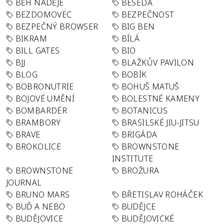
BĚH NADĚJE
BESEDA
BEZDOMOVEC
BEZPEČNOST
BEZPEČNÝ BROWSER
BIG BEN
BIKRAM
BÍLÁ
BILL GATES
BIO
BJJ
BLAŽKŮV PAVILON
BLOG
BOBÍK
BOBRONUTRIE
BOHUŠ MATUŠ
BOJOVÉ UMĚNÍ
BOLESTNÉ KAMENY
BOMBARDÉR
BOTANICUS
BRAMBORY
BRASILSKÉ JIU-JITSU
BRAVE
BRIGÁDA
BROKOLICE
BROWNSTONE
INSTITUTE
BROWNSTONE
BROŽURA
JOURNAL
BRUNO MARS
BŘETISLAV ROHÁČEK
BUĎ A NEBO
BUDĚJCE
BUDĚJOVICE
BUDĚJOVICKÉ