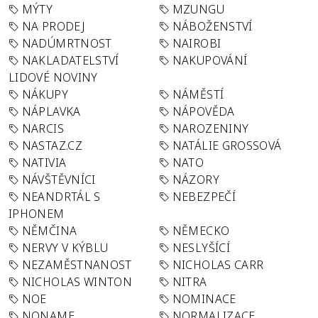
MÝTY
MZUNGU
NA PRODEJ
NÁBOŽENSTVÍ
NADÚMRTNOST
NAIROBI
NAKLADATELSTVÍ
NAKUPOVÁNÍ
LIDOVÉ NOVINY
NÁKUPY
NÁMĚSTÍ
NÁPLAVKA
NÁPOVĚDA
NARCIS
NAROZENINY
NASTAZ.CZ
NATÁLIE GROSSOVÁ
NATIVIA
NATO
NÁVŠTĚVNÍCI
NÁZORY
NEANDRTÁL S
NEBEZPEČÍ
IPHONEM
NĚMČINA
NĚMECKO
NERVY V KÝBLU
NESLYŠÍCÍ
NEZAMĚSTNANOST
NICHOLAS CARR
NICHOLAS WINTON
NITRA
NOE
NOMINACE
NONAME
NORMALIZACE