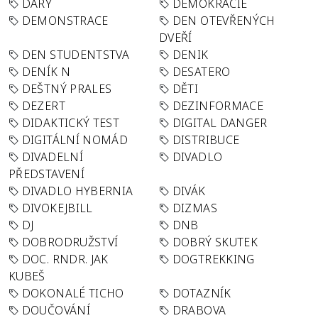
DARY
DEMOKRACIE
DEMONSTRACE
DEN OTEVŘENÝCH
DVEŘÍ
DEN STUDENTSTVA
DENIK
DENÍK N
DESATERO
DEŠTNÝ PRALES
DĚTI
DEZERT
DEZINFORMACE
DIDAKTICKÝ TEST
DIGITAL DANGER
DIGITÁLNÍ NOMÁD
DISTRIBUCE
DIVADELNÍ
DIVADLO
PŘEDSTAVENÍ
DIVADLO HYBERNIA
DIVÁK
DIVOKEJBILL
DIZMAS
DJ
DNB
DOBRODRUŽSTVÍ
DOBRÝ SKUTEK
DOC. RNDR. JAK
DOGTREKKING
KUBEŠ
DOKONALÉ TICHO
DOTAZNÍK
DOUČOVÁNÍ
DRABOVA