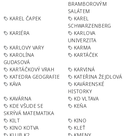
BRAMBOROVÝM
SALÁTEM
KAREL ČAPEK
KAREL
SCHWARZENBERG
KARIÉRA
KARLOVA
UNIVERZITA
KARLOVY VARY
KARMA
KAROLÍNA
KARTÁČEK
GUDASOVÁ
KARTÁČKOVÝ VRAH
KARVINÁ
KATEDRA GEOGRAFIE
KATEŘINA ŽEJDLOVÁ
KÁVA
KAVÁRENSKÉ
HISTORKY
KAVÁRNA
KD VLTAVA
KDE VŠUDE SE
KEŇA
SKRÝVÁ MATEMATIKA
KILT
KINO
KINO KOTVA
KLEŤ
KLUB K2
KMENY