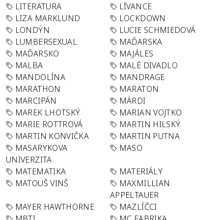
LITERATURA
LÍVANCE
LIZA MARKLUND
LOCKDOWN
LONDÝN
LUCIE SCHMIEDOVÁ
LUMBERSEXUAL
MAĎARSKA
MAĎARSKO
MAJÁLES
MALBA
MALÉ DIVADLO
MANDOLÍNA
MANDRAGE
MARATHON
MARATON
MARCIPÁN
MÁRDI
MAREK LHOTSKÝ
MARIAN VOJTKO
MARIE ROTTROVÁ
MARTIN HILSKÝ
MARTIN KONVIČKA
MARTIN PUTNA
MASARYKOVA
MASO
UNIVERZITA
MATEMATIKA
MATERIÁLY
MATOUŠ VINŠ
MAXMILLIAN
APPELTAUER
MAYER HAWTHORNE
MAZLÍČCI
MBTI
MC FABRIKA