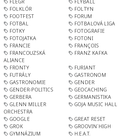
FLEGR
FLYBALL
FOLKLÓR
FOLTYN
FOOTFEST
FORUM
FOTBAL
FOTBALOVÁ LIGA
FOTKY
FOTOGRAFIE
FOTOJATKA
FOTONI
FRANCIE
FRANÇOIS
FRANCOUZSKÁ
FRANZ KAFKA
ALIANCE
FRONTY
FURIANT
FUTRÁLY
GASTRONOM
GASTRONOMIE
GENDER
GENDER-POLITICS
GEOCACHING
GERBERA
GERMANISTIKA
GLENN MILLER
GOJA MUSIC HALL
ORCHESTRA
GOOGLE
GREAT RESET
GROK
GROOVIN´HIGH
GYMNÁZIUM
H.E.A.T.