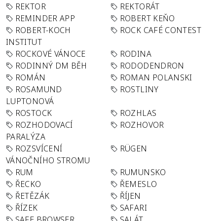
REKTOR
REKTORÁT
REMINDER APP
ROBERT KEŇO
ROBERT-KOCH
ROCK CAFÉ CONTEST
INSTITUT
ROCKOVÉ VÁNOCE
RODINA
RODINNÝ DM BĚH
RODODENDRON
ROMÁN
ROMAN POLANSKI
ROSAMUND
ROSTLINY
LUPTONOVÁ
ROSTOCK
ROZHLAS
ROZHODOVACÍ
ROZHOVOR
PARALÝZA
ROZSVÍCENÍ
RÜGEN
VÁNOČNÍHO STROMU
RUM
RUMUNSKO
ŘECKO
ŘEMESLO
ŘETĚZÁK
ŘÍJEN
ŘÍZEK
SAFARI
SAFE BROWSER
SALÁT