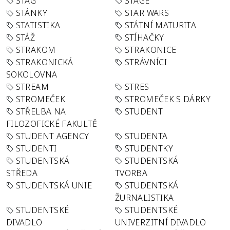
STAG
STAGE
STÁNKY
STAR WARS
STATISTIKA
STÁTNÍ MATURITA
STÁŽ
STÍHAČKY
STRAKOM
STRAKONICE
STRAKONICKÁ
STRÁVNÍCI
SOKOLOVNA
STREAM
STRES
STROMEČEK
STROMEČEK S DÁRKY
STŘELBA NA
STUDENT
FILOZOFICKÉ FAKULTĚ
STUDENT AGENCY
STUDENTA
STUDENTI
STUDENTKY
STUDENTSKÁ
STUDENTSKÁ
STŘEDA
TVORBA
STUDENTSKÁ UNIE
STUDENTSKÁ
ŽURNALISTIKA
STUDENTSKÉ
STUDENTSKÉ
DIVADLO
UNIVERZITNÍ DIVADLO