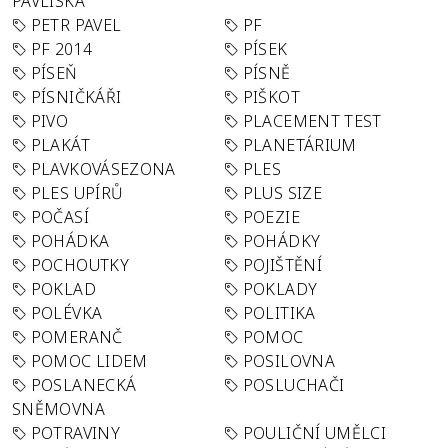
PAVLISKA
PETR PAVEL
PF
PF 2014
PÍSEK
PÍSEŇ
PÍSNĚ
PÍSNIČKÁŘI
PIŠKOT
PIVO
PLACEMENT TEST
PLAKÁT
PLANETÁRIUM
PLAVKOVÁSEZONA
PLES
PLES UPÍRŮ
PLUS SIZE
POČASÍ
POEZIE
POHÁDKA
POHÁDKY
POCHOUTKY
POJIŠTĚNÍ
POKLAD
POKLADY
POLÉVKA
POLITIKA
POMERANČ
POMOC
POMOC LIDEM
POSILOVNA
POSLANECKÁ
POSLUCHAČI
SNĚMOVNA
POTRAVINY
POULIČNÍ UMĚLCI