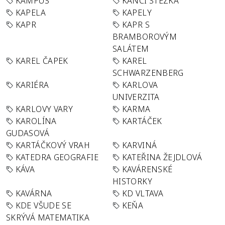
KAMPUS
KANČÍ STEZKA
KAPELA
KAPELY
KAPR
KAPR S
BRAMBOROVÝM
SALÁTEM
KAREL ČAPEK
KAREL
SCHWARZENBERG
KARIÉRA
KARLOVA
UNIVERZITA
KARLOVY VARY
KARMA
KAROLÍNA
KARTÁČEK
GUDASOVÁ
KARTÁČKOVÝ VRAH
KARVINÁ
KATEDRA GEOGRAFIE
KATEŘINA ŽEJDLOVÁ
KÁVA
KAVÁRENSKÉ
HISTORKY
KAVÁRNA
KD VLTAVA
KDE VŠUDE SE
KEŇA
SKRÝVÁ MATEMATIKA