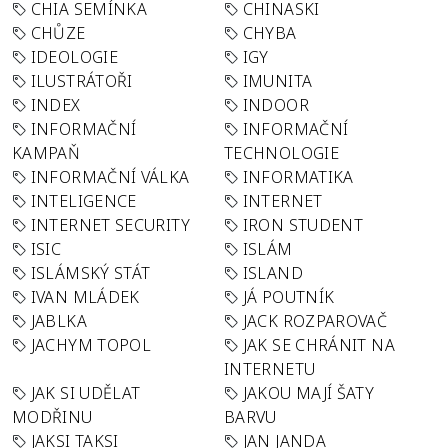
CHIA SEMÍNKA
CHINASKI
CHŮZE
CHYBA
IDEOLOGIE
IGY
ILUSTRÁTOŘI
IMUNITA
INDEX
INDOOR
INFORMAČNÍ
INFORMAČNÍ
KAMPAŇ
TECHNOLOGIE
INFORMAČNÍ VÁLKA
INFORMATIKA
INTELIGENCE
INTERNET
INTERNET SECURITY
IRON STUDENT
ISIC
ISLÁM
ISLÁMSKÝ STÁT
ISLAND
IVAN MLÁDEK
JÁ POUTNÍK
JABLKA
JACK ROZPAROVAČ
JACHYM TOPOL
JAK SE CHRÁNIT NA
INTERNETU
JAK SI UDĚLAT
JAKOU MAJÍ ŠATY
MODŘINU
BARVU
JAKSI TAKSI
JAN JANDA