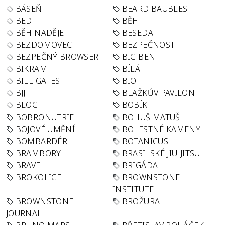
BÁSEŇ
BEARD BAUBLES
BED
BĚH
BĚH NADĚJE
BESEDA
BEZDOMOVEC
BEZPEČNOST
BEZPEČNÝ BROWSER
BIG BEN
BIKRAM
BÍLÁ
BILL GATES
BIO
BJJ
BLAŽKŮV PAVILON
BLOG
BOBÍK
BOBRONUTRIE
BOHUŠ MATUŠ
BOJOVÉ UMĚNÍ
BOLESTNÉ KAMENY
BOMBARDÉR
BOTANICUS
BRAMBORY
BRASILSKÉ JIU-JITSU
BRAVE
BRIGÁDA
BROKOLICE
BROWNSTONE
INSTITUTE
BROWNSTONE
BROŽURA
JOURNAL