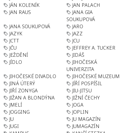
JÁN KOLENÍK
JAN PALACH
JAN RAUS
JANA GIA
SOUKUPOVÁ
JANA SOUKUPOVÁ
JARO
JAZYK
JAZZ
JCTT
JCU
JČU
JEFFREY A. TUCKER
JEŽDĚNÍ
JIDÁŠ
JÍDLO
JIHOČESKÁ
UNIVERZITA
JIHOČESKÉ DIVADLO
JIHOČESKÉ MUZEUM
JINÁ ÚTERÝ
JÍŘÍ POSPÍŠIL
JIŘÍ ZONYGA
JIU-JITSU
JIŽAN A BLONDÝNA
JIŽNÍ ČECHY
JMELÍ
JOGA
JOGGING
JOPLIN
JU
JU MAGAZÍN
JUGI
JUMAGAZÍN