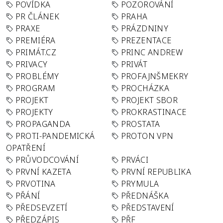
POVÍDKA
POZOROVÁNÍ
PR ČLÁNEK
PRAHA
PRAXE
PRÁZDNINY
PREMIÉRA
PREZENTACE
PRIMÁT.CZ
PRINC ANDREW
PRIVACY
PRIVÁT
PROBLÉMY
PROFAJNŠMEKRY
PROGRAM
PROCHÁZKA
PROJEKT
PROJEKT SBOR
PROJEKTY
PROKRASTINACE
PROPAGANDA
PROSTATA
PROTI-PANDEMICKÁ
PROTON VPN
OPATŘENÍ
PRŮVODCOVÁNÍ
PRVÁCI
PRVNÍ KAZETA
PRVNÍ REPUBLIKA
PRVOTINA
PRYMULA
PŘÁNÍ
PŘEDNÁŠKA
PŘEDSEVZETÍ
PŘEDSTAVENÍ
PŘEDZÁPIS
PŘF