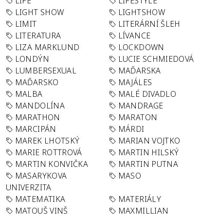
LIFE
LIFESTYLE
LIGHT SHOW
LIGHTSHOW
LIMIT
LITERÁRNÍ ŠLEH
LITERATURA
LÍVANCE
LIZA MARKLUND
LOCKDOWN
LONDÝN
LUCIE SCHMIEDOVÁ
LUMBERSEXUAL
MAĎARSKA
MAĎARSKO
MAJÁLES
MALBA
MALÉ DIVADLO
MANDOLÍNA
MANDRAGE
MARATHON
MARATON
MARCIPÁN
MÁRDI
MAREK LHOTSKÝ
MARIAN VOJTKO
MARIE ROTTROVÁ
MARTIN HILSKÝ
MARTIN KONVIČKA
MARTIN PUTNA
MASARYKOVA
MASO
UNIVERZITA
MATEMATIKA
MATERIÁLY
MATOUŠ VINŠ
MAXMILLIAN