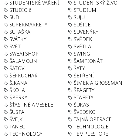
STUDENTSKÉ VAŘENÍ
STUDENTSKÝ ŽIVOT
STUDIO 6
STUDIUM
SUD
SUJU
SUPERMARKETY
SUŠICE
SUTAŠKA
SUVENÝRY
SVÁTKY
SVĚDEK
SVĚT
SVĚTLA
SWEATSHOP
SWING
ŠALAMOUN
ŠAMPIONÁT
ŠATOV
ŠATY
ŠÉFKUCHAŘ
ŠETŘENÍ
ŠIKANA
ŠIMEK A GROSSMAN
ŠKOLA
ŠPAGETY
ŠPERKY
ŠTAFETA
ŠŤASTNÉ A VESELÉ
ŠUKAS
ŠUSPA
ŠVÉDSKO
ŠVEJK
TAJNÁ OPERACE
TANEC
TECHNOLOGIE
TECHNOLOGY
TEMPLESTORE