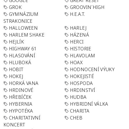
GOOGLE
GREAT RESET
GROK
GROOVIN´HIGH
GYMNÁZIUM
H.E.A.T.
STRAKONICE
HALLOWEEN
HARLEJ
HARLEM SHAKE
HÁZENÁ
HEJLÍK
HERCI
HIGHWAY 61
HISTORIE
HLASOVÁNÍ
HLAVOLAM
HLUBOKÁ
HOAX
HOBIT
HODNOCENÍ VÝUKY
HOKEJ
HOKEJISTÉ
HORKÁ VANA
HOSPODA
HRDINOVÉ
HRDINSTVÍ
HŘEBÍČEK
HUDBA
HYBERNIA
HYBRIDNÍ VÁLKA
HYPOTÉKA
CHARITA
CHARITATIVNÍ
CHEB
KONCERT