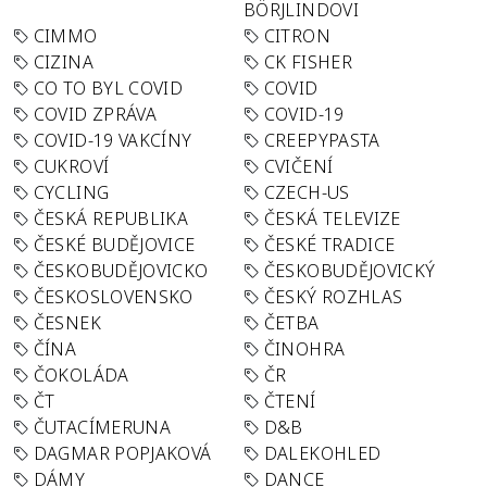
BÖRJLINDOVI
CIMMO
CITRON
CIZINA
CK FISHER
CO TO BYL COVID
COVID
COVID ZPRÁVA
COVID-19
COVID-19 VAKCÍNY
CREEPYPASTA
CUKROVÍ
CVIČENÍ
CYCLING
CZECH-US
ČESKÁ REPUBLIKA
ČESKÁ TELEVIZE
ČESKÉ BUDĚJOVICE
ČESKÉ TRADICE
ČESKOBUDĚJOVICKO
ČESKOBUDĚJOVICKÝ
ČESKOSLOVENSKO
ČESKÝ ROZHLAS
ČESNEK
ČETBA
ČÍNA
ČINOHRA
ČOKOLÁDA
ČR
ČT
ČTENÍ
ČUTACÍMERUNA
D&B
DAGMAR POPJAKOVÁ
DALEKOHLED
DÁMY
DANCE