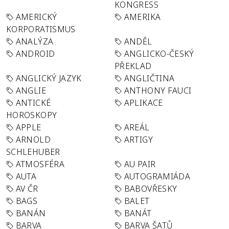
KONGRESS
AMERICKÝ
AMERIKA
KORPORATISMUS
ANALÝZA
ANDĚL
ANDROID
ANGLICKO-ČESKÝ
PŘEKLAD
ANGLICKÝ JAZYK
ANGLIČTINA
ANGLIE
ANTHONY FAUCI
ANTICKÉ
APLIKACE
HOROSKOPY
APPLE
AREÁL
ARNOLD
ARTIGY
SCHLEHUBER
ATMOSFÉRA
AU PAIR
AUTA
AUTOGRAMIÁDA
AV ČR
BABOVŘESKY
BAGS
BALET
BANÁN
BANÁT
BARVA
BARVA ŠATŮ