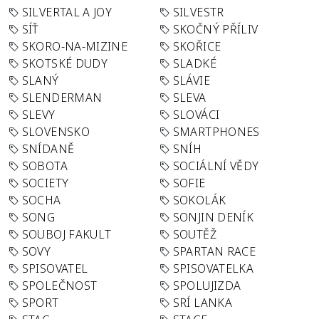
SILVERTAL A JOY
SILVESTR
SÍŤ
SKOČNÝ PŘÍLIV
SKORO-NA-MIZINE
SKOŘICE
SKOTSKÉ DUDY
SLADKÉ
SLANÝ
SLÁVIE
SLENDERMAN
SLEVA
SLEVY
SLOVÁCI
SLOVENSKO
SMARTPHONES
SNÍDANĚ
SNÍH
SOBOTA
SOCIÁLNÍ VĚDY
SOCIETY
SOFIE
SOCHA
SOKOLÁK
SONG
SONJIN DENÍK
SOUBOJ FAKULT
SOUTĚŽ
SOVY
SPARTAN RACE
SPISOVATEL
SPISOVATELKA
SPOLEČNOST
SPOLUJIZDA
SPORT
SRÍ LANKA