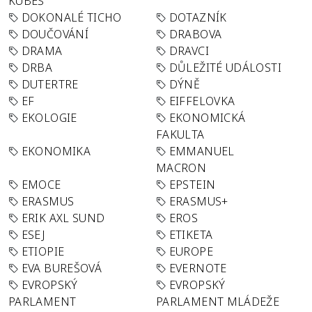
KUBEŠ
DOKONALÉ TICHO
DOTAZNÍK
DOUČOVÁNÍ
DRABOVA
DRAMA
DRAVCI
DRBA
DŮLEŽITÉ UDÁLOSTI
DUTERTRE
DÝNĚ
EF
EIFFELOVKA
EKOLOGIE
EKONOMICKÁ
FAKULTA
EKONOMIKA
EMMANUEL
MACRON
EMOCE
EPSTEIN
ERASMUS
ERASMUS+
ERIK AXL SUND
EROS
ESEJ
ETIKETA
ETIOPIE
EUROPE
EVA BUREŠOVÁ
EVERNOTE
EVROPSKÝ
EVROPSKÝ
PARLAMENT
PARLAMENT MLÁDEŽE