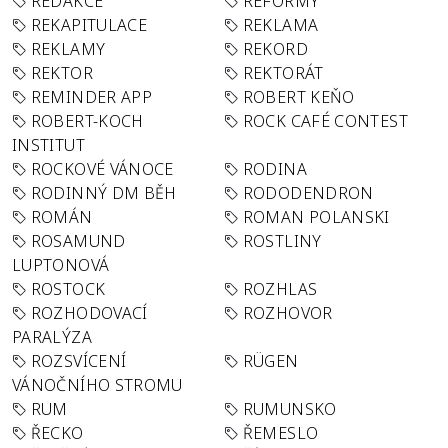
REDAKCE
REFORMY
REKAPITULACE
REKLAMA
REKLAMY
REKORD
REKTOR
REKTORÁT
REMINDER APP
ROBERT KEŇO
ROBERT-KOCH
ROCK CAFÉ CONTEST
INSTITUT
ROCKOVÉ VÁNOCE
RODINA
RODINNÝ DM BĚH
RODODENDRON
ROMÁN
ROMAN POLANSKI
ROSAMUND
ROSTLINY
LUPTONOVÁ
ROSTOCK
ROZHLAS
ROZHODOVACÍ
ROZHOVOR
PARALÝZA
ROZSVÍCENÍ
RÜGEN
VÁNOČNÍHO STROMU
RUM
RUMUNSKO
ŘECKO
ŘEMESLO