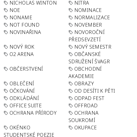
NICHOLAS WINTON
NITRA
NOE
NOMINACE
NONAME
NORMALIZACE
NOT FOUND
NOVEMBER
NOVINAŘINA
NOVOROČNÍ
PŘEDSEVZETÍ
NOVÝ ROK
NOVÝ SEMESTR
O2 ARENA
OBČANSKÉ
SDRUŽENÍ ŠVAGR
OBČERSTVENÍ
OBCHODNÍ
AKADEMIE
OBLEČENÍ
OBRAZY
OČKOVÁNÍ
OD DESÍTI K PĚTI
ODKLÁDÁNÍ
ODPAD FEST
OFFICE SUITE
OFFROAD
OCHRANA PŘÍRODY
OCHRANA
SOUKROMÍ
OKÉNKO
OKUPACE
STUDENTSKÉ POEZIE