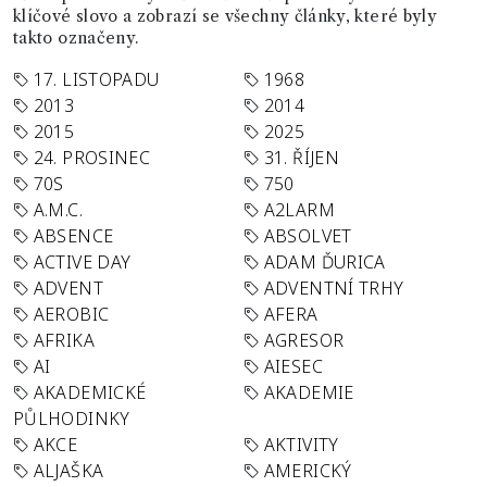
klíčové slovo a zobrazí se všechny články, které byly
takto označeny.
17. LISTOPADU
1968
2013
2014
2015
2025
24. PROSINEC
31. ŘÍJEN
70S
750
A.M.C.
A2LARM
ABSENCE
ABSOLVET
ACTIVE DAY
ADAM ĎURICA
ADVENT
ADVENTNÍ TRHY
AEROBIC
AFERA
AFRIKA
AGRESOR
AI
AIESEC
AKADEMICKÉ
AKADEMIE
PŮLHODINKY
AKCE
AKTIVITY
ALJAŠKA
AMERICKÝ