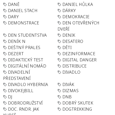
DANĚ
DANIEL HŮLKA
DANIEL STACH
DÁRKY
DARY
DEMOKRACIE
DEMONSTRACE
DEN OTEVŘENÝCH
DVEŘÍ
DEN STUDENTSTVA
DENIK
DENÍK N
DESATERO
DEŠTNÝ PRALES
DĚTI
DEZERT
DEZINFORMACE
DIDAKTICKÝ TEST
DIGITAL DANGER
DIGITÁLNÍ NOMÁD
DISTRIBUCE
DIVADELNÍ
DIVADLO
PŘEDSTAVENÍ
DIVADLO HYBERNIA
DIVÁK
DIVOKEJBILL
DIZMAS
DJ
DNB
DOBRODRUŽSTVÍ
DOBRÝ SKUTEK
DOC. RNDR. JAK
DOGTREKKING