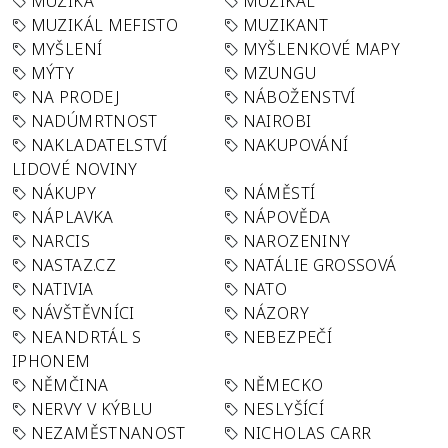
MUZIKA
MUZIKÁL
MUZIKÁL MEFISTO
MUZIKANT
MYŠLENÍ
MYŠLENKOVÉ MAPY
MÝTY
MZUNGU
NA PRODEJ
NÁBOŽENSTVÍ
NADÚMRTNOST
NAIROBI
NAKLADATELSTVÍ
NAKUPOVÁNÍ
LIDOVÉ NOVINY
NÁKUPY
NÁMĚSTÍ
NÁPLAVKA
NÁPOVĚDA
NARCIS
NAROZENINY
NASTAZ.CZ
NATÁLIE GROSSOVÁ
NATIVIA
NATO
NÁVŠTĚVNÍCI
NÁZORY
NEANDRTÁL S
NEBEZPEČÍ
IPHONEM
NĚMČINA
NĚMECKO
NERVY V KÝBLU
NESLYŠÍCÍ
NEZAMĚSTNANOST
NICHOLAS CARR