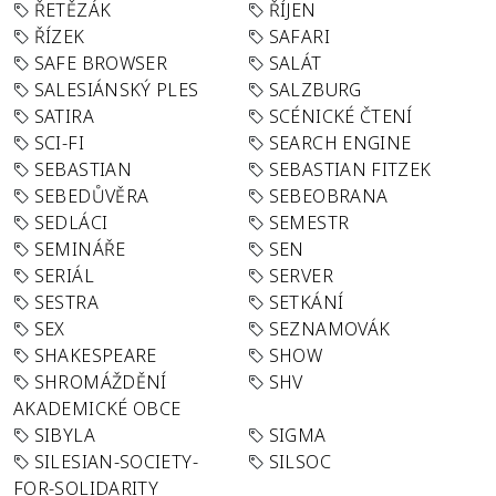
ŘETĚZÁK
ŘÍJEN
ŘÍZEK
SAFARI
SAFE BROWSER
SALÁT
SALESIÁNSKÝ PLES
SALZBURG
SATIRA
SCÉNICKÉ ČTENÍ
SCI-FI
SEARCH ENGINE
SEBASTIAN
SEBASTIAN FITZEK
SEBEDŮVĚRA
SEBEOBRANA
SEDLÁCI
SEMESTR
SEMINÁŘE
SEN
SERIÁL
SERVER
SESTRA
SETKÁNÍ
SEX
SEZNAMOVÁK
SHAKESPEARE
SHOW
SHROMÁŽDĚNÍ
SHV
AKADEMICKÉ OBCE
SIBYLA
SIGMA
SILESIAN-SOCIETY-
SILSOC
FOR-SOLIDARITY