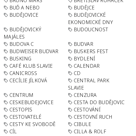
BRUNO MARS
BŘETISLAV ROHÁČEK
BUĎ A NEBO
BUDĚJCE
BUDĚJOVICE
BUDĚJOVICKÉ
EKONOMICKÉ DNY
BUDĚJOVICKÝ
BUDOUCNOST
MAJÁLES
BUDOVA C
BUDVAR
BUDWEISER BUDVAR
BUSKERS FEST
BUSKING
BYDLENÍ
CAFÉ KLUB SLAVIE
CALENDAR
CANICROSS
CD
CECÍLIE JÍLKOVÁ
CENTRAL PARK
SLAVIE
CENTRUM
CENZURA
CESKEBUDEJOVICE
CESTA DO BUDĚJOVIC
CESTOPIS
CESTOVÁNÍ
CESTOVATELÉ
CESTOVNÍ RUCH
CESTY KE SVOBODĚ
CIBULE
CÍL
CILLA & ROLF