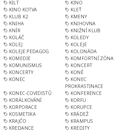
KILT
KINO
KINO KOTVA
KLEŤ
KLUB K2
KMENY
KNIHA
KNIHOVNA
KNÍR
KNIŽNÍ KLUB
KOLÁČ
KOLEDY
KOLEJ
KOLEJE
KOLEJE PEDAGOG
KOLONÁDA
KOMEDIE
KOMFORTNÍ ZÓNA
KOMUNISMUS
KONCERT
KONCERTY
KONĚ
KONEC
KONEC
PROKRASTINACE
KONEC-COVIDISTŮ
KONFERENCE
KORÁLKOVÁNÍ
KORFU
KORPORACE
KORUPCE
KOSMETIKA
KRÁDEŽ
KRAJČO
KRAMPUS
KREDANCE
KREDITY