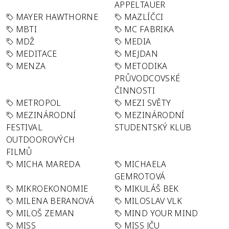
APPELTAUER
MAYER HAWTHORNE
MAZLÍČCI
MBTI
MC FABRIKA
MDŽ
MEDIA
MEDITACE
MEJDAN
MENZA
METODIKA
PRŮVODCOVSKÉ
ČINNOSTI
METROPOL
MEZI SVĚTY
MEZINÁRODNÍ
MEZINÁRODNÍ
FESTIVAL
STUDENTSKÝ KLUB
OUTDOOROVÝCH
FILMŮ
MICHA MAREDA
MICHAELA
GEMROTOVÁ
MIKROEKONOMIE
MIKULÁŠ BEK
MILENA BERANOVÁ
MILOSLAV VLK
MILOŠ ZEMAN
MIND YOUR MIND
MISS
MISS JČU