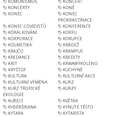
KOMUNISMUS
KONCERT
KONCERTY
KONĚ
KONEC
KONEC
PROKRASTINACE
KONEC-COVIDISTŮ
KONFERENCE
KORÁLKOVÁNÍ
KORFU
KORPORACE
KORUPCE
KOSMETIKA
KRÁDEŽ
KRAJČO
KRAMPUS
KREDANCE
KREDITY
KRIT
KRWAWÝKOLENO
KRYŠTOF
KUCHYNĚ
KULTURA
KULTURNÍ AKCE
KULTURNÍ VÝMĚNA
KURZ
KURZ TROPICKÉ
KURZY
EKOLOGIE
KUŘECÍ
KVĚTÁK
KYBERŠIKANA
KYNUTÉ TĚSTO
KYTARA
KYTARISTA