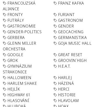
FRANCOUZSKÁ
FRANZ KAFKA
ALIANCE
FRONTY
FURIANT
FUTRÁLY
GASTRONOM
GASTRONOMIE
GENDER
GENDER-POLITICS
GEOCACHING
GERBERA
GERMANISTIKA
GLENN MILLER
GOJA MUSIC HALL
ORCHESTRA
GOOGLE
GREAT RESET
GROK
GROOVIN´HIGH
GYMNÁZIUM
H.E.A.T.
STRAKONICE
HALLOWEEN
HARLEJ
HARLEM SHAKE
HÁZENÁ
HEJLÍK
HERCI
HIGHWAY 61
HISTORIE
HLASOVÁNÍ
HLAVOLAM
HLUBOKÁ
HOAX