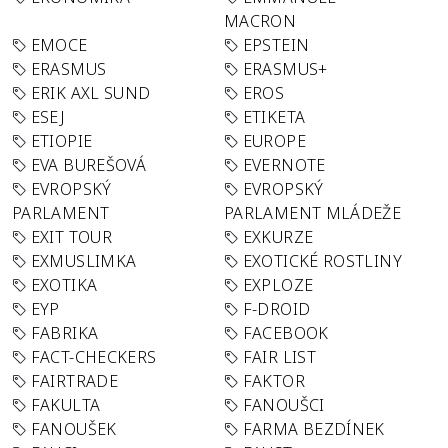
MACRON
EMOCE
EPSTEIN
ERASMUS
ERASMUS+
ERIK AXL SUND
EROS
ESEJ
ETIKETA
ETIOPIE
EUROPE
EVA BUREŠOVÁ
EVERNOTE
EVROPSKÝ
EVROPSKÝ
PARLAMENT
PARLAMENT MLÁDEŽE
EXIT TOUR
EXKURZE
EXMUSLIMKA
EXOTICKÉ ROSTLINY
EXOTIKA
EXPLOZE
EYP
F-DROID
FABRIKA
FACEBOOK
FACT-CHECKERS
FAIR LIST
FAIRTRADE
FAKTOR
FAKULTA
FANOUŠCI
FANOUŠEK
FARMA BEZDÍNEK