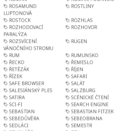
ROSAMUND
ROSTLINY
LUPTONOVÁ
ROSTOCK
ROZHLAS
ROZHODOVACÍ
ROZHOVOR
PARALÝZA
ROZSVÍCENÍ
RÜGEN
VÁNOČNÍHO STROMU
RUM
RUMUNSKO
ŘECKO
ŘEMESLO
ŘETĚZÁK
ŘÍJEN
ŘÍZEK
SAFARI
SAFE BROWSER
SALÁT
SALESIÁNSKÝ PLES
SALZBURG
SATIRA
SCÉNICKÉ ČTENÍ
SCI-FI
SEARCH ENGINE
SEBASTIAN
SEBASTIAN FITZEK
SEBEDŮVĚRA
SEBEOBRANA
SEDLÁCI
SEMESTR