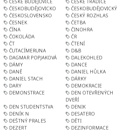
ČESKÉ BUDĚJOVICE
ČESKÉ TRADICE
ČESKOBUDĚJOVICKO
ČESKOBUDĚJOVICKÝ
ČESKOSLOVENSKO
ČESKÝ ROZHLAS
ČESNEK
ČETBA
ČÍNA
ČINOHRA
ČOKOLÁDA
ČR
ČT
ČTENÍ
ČUTACÍMERUNA
D&B
DAGMAR POPJAKOVÁ
DALEKOHLED
DÁMY
DANCE
DANĚ
DANIEL HŮLKA
DANIEL STACH
DÁRKY
DARY
DEMOKRACIE
DEMONSTRACE
DEN OTEVŘENÝCH
DVEŘÍ
DEN STUDENTSTVA
DENIK
DENÍK N
DESATERO
DEŠTNÝ PRALES
DĚTI
DEZERT
DEZINFORMACE