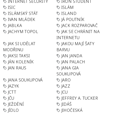
INTERNET SECURITY
IRON STUDENT
ISIC
ISLÁM
ISLÁMSKÝ STÁT
ISLAND
IVAN MLÁDEK
JÁ POUTNÍK
JABLKA
JACK ROZPAROVAČ
JACHYM TOPOL
JAK SE CHRÁNIT NA
INTERNETU
JAK SI UDĚLAT
JAKOU MAJÍ ŠATY
MODŘINU
BARVU
JAKSI TAKSI
JAN JANDA
JÁN KOLENÍK
JAN PALACH
JAN RAUS
JANA GIA
SOUKUPOVÁ
JANA SOUKUPOVÁ
JARO
JAZYK
JAZZ
JCTT
JCU
JČU
JEFFREY A. TUCKER
JEŽDĚNÍ
JIDÁŠ
JÍDLO
JIHOČESKÁ