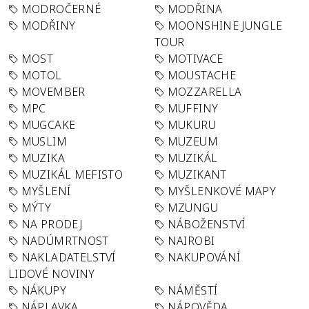
MODROČERNÉ
MODŘINA
MODŘINY
MOONSHINE JUNGLE
TOUR
MOST
MOTIVACE
MOTOL
MOUSTACHE
MOVEMBER
MOZZARELLA
MPC
MUFFINY
MUGCAKE
MUKURU
MUSLIM
MUZEUM
MUZIKA
MUZIKÁL
MUZIKÁL MEFISTO
MUZIKANT
MYŠLENÍ
MYŠLENKOVÉ MAPY
MÝTY
MZUNGU
NA PRODEJ
NÁBOŽENSTVÍ
NADÚMRTNOST
NAIROBI
NAKLADATELSTVÍ
NAKUPOVÁNÍ
LIDOVÉ NOVINY
NÁKUPY
NÁMĚSTÍ
NÁPLAVKA
NÁPOVĚDA