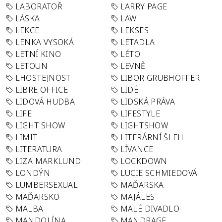
LABORATOŘ
LARRY PAGE
LÁSKA
LAW
LEKCE
LEKSES
LENKA VYSOKÁ
LETADLA
LETNÍ KINO
LÉTO
LETOUN
LEVNĚ
LHOSTEJNOST
LIBOR GRUBHOFFER
LIBRE OFFICE
LIDÉ
LIDOVÁ HUDBA
LIDSKÁ PRÁVA
LIFE
LIFESTYLE
LIGHT SHOW
LIGHTSHOW
LIMIT
LITERÁRNÍ ŠLEH
LITERATURA
LÍVANCE
LIZA MARKLUND
LOCKDOWN
LONDÝN
LUCIE SCHMIEDOVÁ
LUMBERSEXUAL
MAĎARSKA
MAĎARSKO
MAJÁLES
MALBA
MALÉ DIVADLO
MANDOLÍNA
MANDRAGE