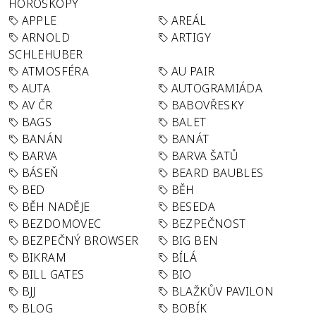
HOROSKOPY
APPLE
AREÁL
ARNOLD
ARTIGY
SCHLEHUBER
ATMOSFÉRA
AU PAIR
AUTA
AUTOGRAMIÁDA
AV ČR
BABOVŘESKY
BAGS
BALET
BANÁN
BANÁT
BARVA
BARVA ŠATŮ
BÁSEŇ
BEARD BAUBLES
BED
BĚH
BĚH NADĚJE
BESEDA
BEZDOMOVEC
BEZPEČNOST
BEZPEČNÝ BROWSER
BIG BEN
BIKRAM
BÍLÁ
BILL GATES
BIO
BJJ
BLAŽKŮV PAVILON
BLOG
BOBÍK