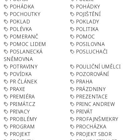
POHÁDKA
POHÁDKY
POCHOUTKY
POJIŠTĚNÍ
POKLAD
POKLADY
POLÉVKA
POLITIKA
POMERANČ
POMOC
POMOC LIDEM
POSILOVNA
POSLANECKÁ
POSLUCHAČI
SNĚMOVNA
POTRAVINY
POULIČNÍ UMĚLCI
POVÍDKA
POZOROVÁNÍ
PR ČLÁNEK
PRAHA
PRAXE
PRÁZDNINY
PREMIÉRA
PREZENTACE
PRIMÁT.CZ
PRINC ANDREW
PRIVACY
PRIVÁT
PROBLÉMY
PROFAJNŠMEKRY
PROGRAM
PROCHÁZKA
PROJEKT
PROJEKT SBOR