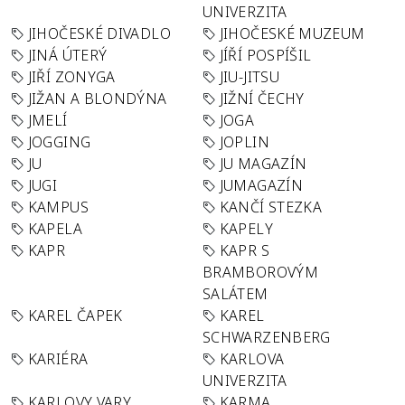
UNIVERZITA
JIHOČESKÉ DIVADLO
JIHOČESKÉ MUZEUM
JINÁ ÚTERÝ
JÍŘÍ POSPÍŠIL
JIŘÍ ZONYGA
JIU-JITSU
JIŽAN A BLONDÝNA
JIŽNÍ ČECHY
JMELÍ
JOGA
JOGGING
JOPLIN
JU
JU MAGAZÍN
JUGI
JUMAGAZÍN
KAMPUS
KANČÍ STEZKA
KAPELA
KAPELY
KAPR
KAPR S
BRAMBOROVÝM
SALÁTEM
KAREL ČAPEK
KAREL
SCHWARZENBERG
KARIÉRA
KARLOVA
UNIVERZITA
KARLOVY VARY
KARMA