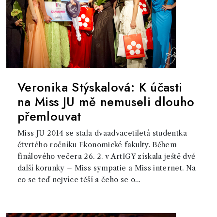
Veronika Stýskalová: K účasti
na Miss JU mě nemuseli dlouho
přemlouvat
Miss JU 2014 se stala dvaadvacetiletá studentka
čtvrtého ročníku Ekonomické fakulty. Během
finálového večera 26. 2. v ArtIGY získala ještě dvě
další korunky – Miss sympatie a Miss internet. Na
co se teď nejvíce těší a čeho se o...