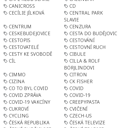
CANICROSS
CD
CECÍLIE JÍLKOVÁ
CENTRAL PARK
SLAVIE
CENTRUM
CENZURA
CESKEBUDEJOVICE
CESTA DO BUDĚJOVIC
CESTOPIS
CESTOVÁNÍ
CESTOVATELÉ
CESTOVNÍ RUCH
CESTY KE SVOBODĚ
CIBULE
CÍL
CILLA & ROLF
BÖRJLINDOVI
CIMMO
CITRON
CIZINA
CK FISHER
CO TO BYL COVID
COVID
COVID ZPRÁVA
COVID-19
COVID-19 VAKCÍNY
CREEPYPASTA
CUKROVÍ
CVIČENÍ
CYCLING
CZECH-US
ČESKÁ REPUBLIKA
ČESKÁ TELEVIZE