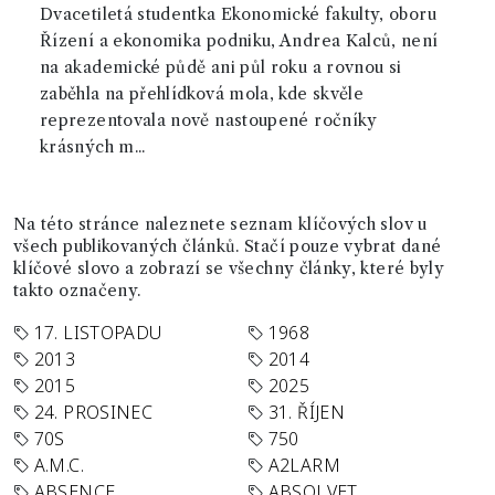
Dvacetiletá studentka Ekonomické fakulty, oboru
Řízení a ekonomika podniku, Andrea Kalců, není
na akademické půdě ani půl roku a rovnou si
zaběhla na přehlídková mola, kde skvěle
reprezentovala nově nastoupené ročníky
krásných m...
Na této stránce naleznete seznam klíčových slov u
všech publikovaných článků. Stačí pouze vybrat dané
klíčové slovo a zobrazí se všechny články, které byly
takto označeny.
17. LISTOPADU
1968
2013
2014
2015
2025
24. PROSINEC
31. ŘÍJEN
70S
750
A.M.C.
A2LARM
ABSENCE
ABSOLVET