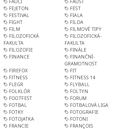
FAUCI
FAUST
FEJETON
FEST
FESTIVAL
FIALA
FIGHT
FILDA
FILM
FILMOVÉ TIPY
FILOZOFICKÁ
FILOZOFICKÁ-
FAKULTA
FAKULTA
FILOZOFIE
FINÁLE
FINANCE
FINANČNÍ-
GRAMOTNOST
FIREFOX
FIT
FITNESS
FITNESS 14
FLEGR
FLYBALL
FOLKLÓR
FOLTYN
FOOTFEST
FORUM
FOTBAL
FOTBALOVÁ LIGA
FOTKY
FOTOGRAFIE
FOTOJATKA
FOTONI
FRANCIE
FRANÇOIS