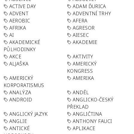
ACTIVE DAY
ADAM ĎURICA
ADVENT
ADVENTNÍ TRHY
AEROBIC
AFERA
AFRIKA
AGRESOR
AI
AIESEC
AKADEMICKÉ
AKADEMIE
PŮLHODINKY
AKCE
AKTIVITY
ALJAŠKA
AMERICKÝ
KONGRESS
AMERICKÝ
AMERIKA
KORPORATISMUS
ANALÝZA
ANDĚL
ANDROID
ANGLICKO-ČESKÝ
PŘEKLAD
ANGLICKÝ JAZYK
ANGLIČTINA
ANGLIE
ANTHONY FAUCI
ANTICKÉ
APLIKACE