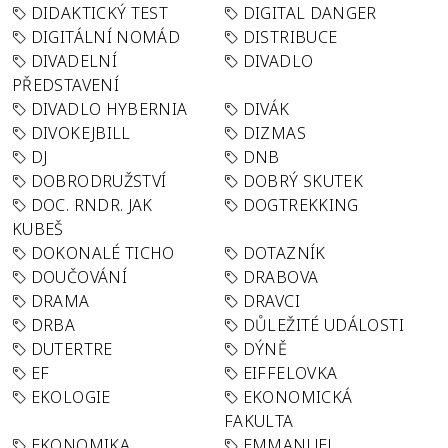
DIDAKTICKÝ TEST
DIGITAL DANGER
DIGITÁLNÍ NOMÁD
DISTRIBUCE
DIVADELNÍ
DIVADLO
PŘEDSTAVENÍ
DIVADLO HYBERNIA
DIVÁK
DIVOKEJBILL
DIZMAS
DJ
DNB
DOBRODRUŽSTVÍ
DOBRÝ SKUTEK
DOC. RNDR. JAK
DOGTREKKING
KUBEŠ
DOKONALÉ TICHO
DOTAZNÍK
DOUČOVÁNÍ
DRABOVA
DRAMA
DRAVCI
DRBA
DŮLEŽITÉ UDÁLOSTI
DUTERTRE
DÝNĚ
EF
EIFFELOVKA
EKOLOGIE
EKONOMICKÁ
FAKULTA
EKONOMIKA
EMMANUEL