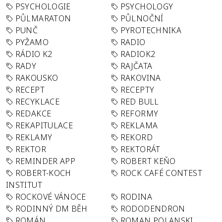
PSYCHOLOGIE
PSYCHOLOGY
PŮLMARATON
PŮLNOČNÍ
PUNČ
PYROTECHNIKA
PYŽAMO
RADIO
RÁDIO K2
RADIOK2
RADY
RAJČATA
RAKOUSKO
RAKOVINA
RECEPT
RECEPTY
RECYKLACE
RED BULL
REDAKCE
REFORMY
REKAPITULACE
REKLAMA
REKLAMY
REKORD
REKTOR
REKTORÁT
REMINDER APP
ROBERT KEŇO
ROBERT-KOCH
ROCK CAFÉ CONTEST
INSTITUT
ROCKOVÉ VÁNOCE
RODINA
RODINNÝ DM BĚH
RODODENDRON
ROMÁN
ROMAN POLANSKI