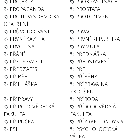
PROJEKTY
PROKRASTINACE
PROPAGANDA
PROSTATA
PROTI-PANDEMICKÁ
PROTON VPN
OPATŘENÍ
PRŮVODCOVÁNÍ
PRVÁCI
PRVNÍ KAZETA
PRVNÍ REPUBLIKA
PRVOTINA
PRYMULA
PŘÁNÍ
PŘEDNÁŠKA
PŘEDSEVZETÍ
PŘEDSTAVENÍ
PŘEDZÁPIS
PŘF
PŘÍBĚH
PŘÍBĚHY
PŘIHLÁŠKA
PŘÍPRAVA NA
ZKOUŠKU
PŘÍPRAVY
PŘÍRODA
PŘÍRODOVĚDECKÁ
PŘÍRODOVĚDNÁ
FAKULTA
FAKULTA
PŘÍRUČKA
PŘÍZRAK LONDÝNA
PSI
PSYCHOLOGICKÁ
VÁLKA