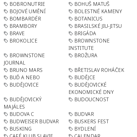
BOBRONUTRIE
BOHUŠ MATUŠ
BOJOVÉ UMĚNÍ
BOLESTNÉ KAMENY
BOMBARDÉR
BOTANICUS
BRAMBORY
BRASILSKÉ JIU-JITSU
BRAVE
BRIGÁDA
BROKOLICE
BROWNSTONE
INSTITUTE
BROWNSTONE
BROŽURA
JOURNAL
BRUNO MARS
BŘETISLAV ROHÁČEK
BUĎ A NEBO
BUDĚJCE
BUDĚJOVICE
BUDĚJOVICKÉ
EKONOMICKÉ DNY
BUDĚJOVICKÝ
BUDOUCNOST
MAJÁLES
BUDOVA C
BUDVAR
BUDWEISER BUDVAR
BUSKERS FEST
BUSKING
BYDLENÍ
CAFÉ KLUB SLAVIE
CALENDAR