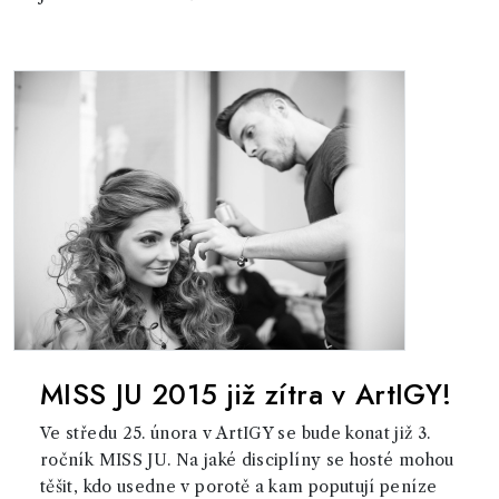
MISS JU 2015 již zítra v ArtIGY!
Ve středu 25. února v ArtIGY se bude konat již 3.
ročník MISS JU. Na jaké disciplíny se hosté mohou
těšit, kdo usedne v porotě a kam poputují peníze