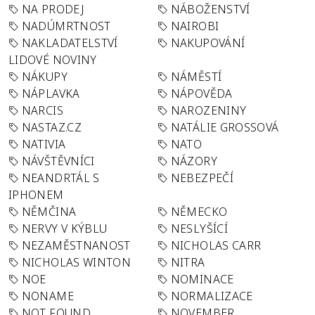
NA PRODEJ
NÁBOŽENSTVÍ
NADÚMRTNOST
NAIROBI
NAKLADATELSTVÍ
NAKUPOVÁNÍ
LIDOVÉ NOVINY
NÁKUPY
NÁMĚSTÍ
NÁPLAVKA
NÁPOVĚDA
NARCIS
NAROZENINY
NASTAZ.CZ
NATÁLIE GROSSOVÁ
NATIVIA
NATO
NÁVŠTĚVNÍCI
NÁZORY
NEANDRTÁL S
NEBEZPEČÍ
IPHONEM
NĚMČINA
NĚMECKO
NERVY V KÝBLU
NESLYŠÍCÍ
NEZAMĚSTNANOST
NICHOLAS CARR
NICHOLAS WINTON
NITRA
NOE
NOMINACE
NONAME
NORMALIZACE
NOT FOUND
NOVEMBER