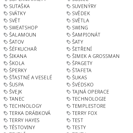
SUTAŠKA
SUVENÝRY
SVÁTKY
SVĚDEK
SVĚT
SVĚTLA
SWEATSHOP
SWING
ŠALAMOUN
ŠAMPIONÁT
ŠATOV
ŠATY
ŠÉFKUCHAŘ
ŠETŘENÍ
ŠIKANA
ŠIMEK A GROSSMAN
ŠKOLA
ŠPAGETY
ŠPERKY
ŠTAFETA
ŠŤASTNÉ A VESELÉ
ŠUKAS
ŠUSPA
ŠVÉDSKO
ŠVEJK
TAJNÁ OPERACE
TANEC
TECHNOLOGIE
TECHNOLOGY
TEMPLESTORE
TERKA DRÁBKOVÁ
TERRY FOX
TERRY HAYES
TEST
TĚSTOVINY
TESTY