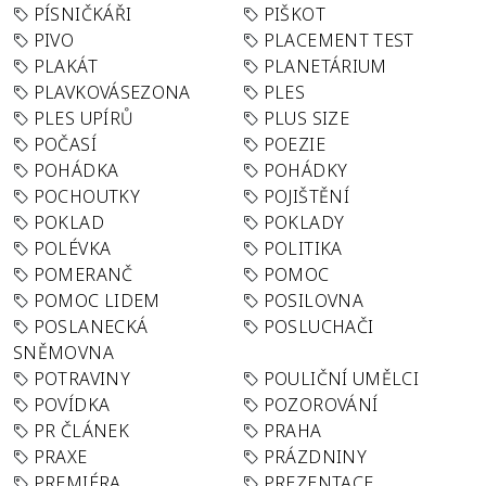
PÍSNIČKÁŘI
PIŠKOT
PIVO
PLACEMENT TEST
PLAKÁT
PLANETÁRIUM
PLAVKOVÁSEZONA
PLES
PLES UPÍRŮ
PLUS SIZE
POČASÍ
POEZIE
POHÁDKA
POHÁDKY
POCHOUTKY
POJIŠTĚNÍ
POKLAD
POKLADY
POLÉVKA
POLITIKA
POMERANČ
POMOC
POMOC LIDEM
POSILOVNA
POSLANECKÁ
POSLUCHAČI
SNĚMOVNA
POTRAVINY
POULIČNÍ UMĚLCI
POVÍDKA
POZOROVÁNÍ
PR ČLÁNEK
PRAHA
PRAXE
PRÁZDNINY
PREMIÉRA
PREZENTACE