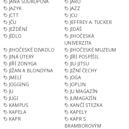
JANA SOUKUPOVÁ
JARO
JAZYK
JAZZ
JCTT
JCU
JČU
JEFFREY A. TUCKER
JEŽDĚNÍ
JIDÁŠ
JÍDLO
JIHOČESKÁ
UNIVERZITA
JIHOČESKÉ DIVADLO
JIHOČESKÉ MUZEUM
JINÁ ÚTERÝ
JÍŘÍ POSPÍŠIL
JIŘÍ ZONYGA
JIU-JITSU
JIŽAN A BLONDÝNA
JIŽNÍ ČECHY
JMELÍ
JOGA
JOGGING
JOPLIN
JU
JU MAGAZÍN
JUGI
JUMAGAZÍN
KAMPUS
KANČÍ STEZKA
KAPELA
KAPELY
KAPR
KAPR S
BRAMBOROVÝM