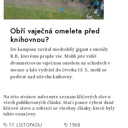
Obří vaječná omeleta před
knihovnou?
Do kampusu zavítal modrobílý gigant s iniciály
R.B., kterému projde vše. Mohli jste vidět
dvoumetrovou vaječnou omeletu na schodech v
menze a kdo vydržel do čtvrtka 15. 5., mohl se
podívat nad střechu knihovny.
Na této stránce naleznete seznam klíčových slov u
všech publikovaných článků. Stačí pouze vybrat dané
klíčové slovo a zobrazí se všechny články, které byly
takto označeny.
17. LISTOPADU
1968