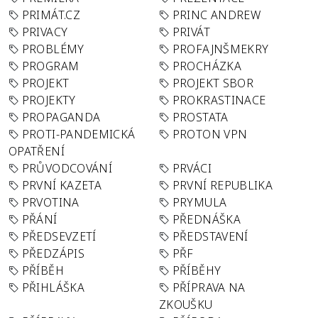
PRIMÁT.CZ
PRINC ANDREW
PRIVACY
PRIVÁT
PROBLÉMY
PROFAJNŠMEKRY
PROGRAM
PROCHÁZKA
PROJEKT
PROJEKT SBOR
PROJEKTY
PROKRASTINACE
PROPAGANDA
PROSTATA
PROTI-PANDEMICKÁ
PROTON VPN
OPATŘENÍ
PRŮVODCOVÁNÍ
PRVÁCI
PRVNÍ KAZETA
PRVNÍ REPUBLIKA
PRVOTINA
PRYMULA
PŘÁNÍ
PŘEDNÁŠKA
PŘEDSEVZETÍ
PŘEDSTAVENÍ
PŘEDZÁPIS
PŘF
PŘÍBĚH
PŘÍBĚHY
PŘIHLÁŠKA
PŘÍPRAVA NA
ZKOUŠKU