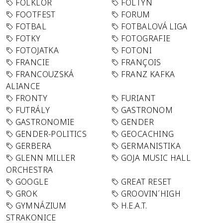
FOLKLÓR
FOLTYN
FOOTFEST
FORUM
FOTBAL
FOTBALOVÁ LIGA
FOTKY
FOTOGRAFIE
FOTOJATKA
FOTONI
FRANCIE
FRANÇOIS
FRANCOUZSKÁ
FRANZ KAFKA
ALIANCE
FRONTY
FURIANT
FUTRÁLY
GASTRONOM
GASTRONOMIE
GENDER
GENDER-POLITICS
GEOCACHING
GERBERA
GERMANISTIKA
GLENN MILLER
GOJA MUSIC HALL
ORCHESTRA
GOOGLE
GREAT RESET
GROK
GROOVIN´HIGH
GYMNÁZIUM
H.E.A.T.
STRAKONICE