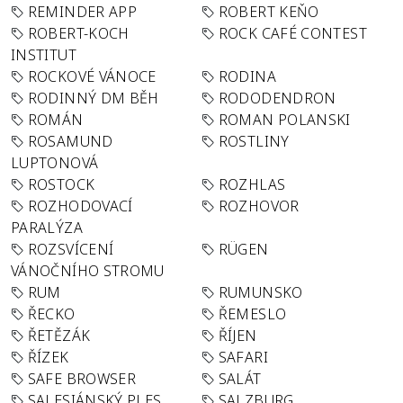
REMINDER APP
ROBERT KEŇO
ROBERT-KOCH
ROCK CAFÉ CONTEST
INSTITUT
ROCKOVÉ VÁNOCE
RODINA
RODINNÝ DM BĚH
RODODENDRON
ROMÁN
ROMAN POLANSKI
ROSAMUND
ROSTLINY
LUPTONOVÁ
ROSTOCK
ROZHLAS
ROZHODOVACÍ
ROZHOVOR
PARALÝZA
ROZSVÍCENÍ
RÜGEN
VÁNOČNÍHO STROMU
RUM
RUMUNSKO
ŘECKO
ŘEMESLO
ŘETĚZÁK
ŘÍJEN
ŘÍZEK
SAFARI
SAFE BROWSER
SALÁT
SALESIÁNSKÝ PLES
SALZBURG