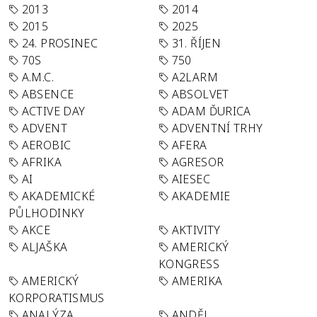
2013
2014
2015
2025
24. PROSINEC
31. ŘÍJEN
70S
750
A.M.C.
A2LARM
ABSENCE
ABSOLVET
ACTIVE DAY
ADAM ĎURICA
ADVENT
ADVENTNÍ TRHY
AEROBIC
AFERA
AFRIKA
AGRESOR
AI
AIESEC
AKADEMICKÉ
AKADEMIE
PŮLHODINKY
AKCE
AKTIVITY
ALJAŠKA
AMERICKÝ
KONGRESS
AMERICKÝ
AMERIKA
KORPORATISMUS
ANALÝZA
ANDĚL