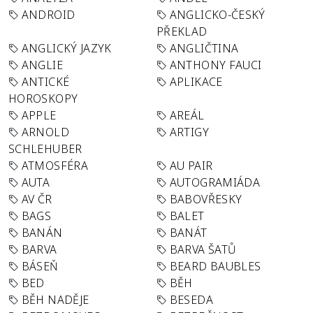
ANDROID
ANGLICKO-ČESKÝ
PŘEKLAD
ANGLICKÝ JAZYK
ANGLIČTINA
ANGLIE
ANTHONY FAUCI
ANTICKÉ
APLIKACE
HOROSKOPY
APPLE
AREÁL
ARNOLD
ARTIGY
SCHLEHUBER
ATMOSFÉRA
AU PAIR
AUTA
AUTOGRAMIÁDA
AV ČR
BABOVŘESKY
BAGS
BALET
BANÁN
BANÁT
BARVA
BARVA ŠATŮ
BÁSEŇ
BEARD BAUBLES
BED
BĚH
BĚH NADĚJE
BESEDA