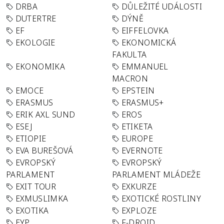
DRBA
DŮLEŽITÉ UDÁLOSTI
DUTERTRE
DÝNĚ
EF
EIFFELOVKA
EKOLOGIE
EKONOMICKÁ
FAKULTA
EKONOMIKA
EMMANUEL
MACRON
EMOCE
EPSTEIN
ERASMUS
ERASMUS+
ERIK AXL SUND
EROS
ESEJ
ETIKETA
ETIOPIE
EUROPE
EVA BUREŠOVÁ
EVERNOTE
EVROPSKÝ
EVROPSKÝ
PARLAMENT
PARLAMENT MLÁDEŽE
EXIT TOUR
EXKURZE
EXMUSLIMKA
EXOTICKÉ ROSTLINY
EXOTIKA
EXPLOZE
EYP
F-DROID