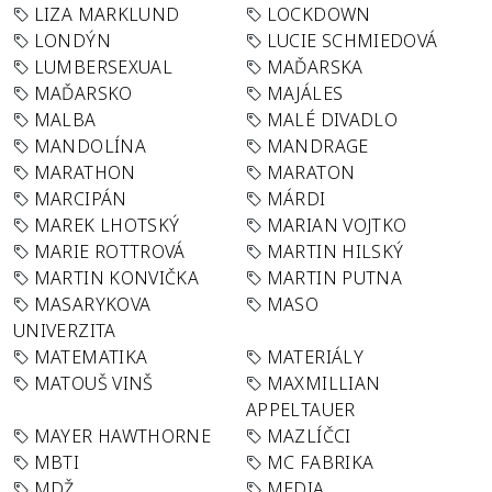
LIZA MARKLUND
LOCKDOWN
LONDÝN
LUCIE SCHMIEDOVÁ
LUMBERSEXUAL
MAĎARSKA
MAĎARSKO
MAJÁLES
MALBA
MALÉ DIVADLO
MANDOLÍNA
MANDRAGE
MARATHON
MARATON
MARCIPÁN
MÁRDI
MAREK LHOTSKÝ
MARIAN VOJTKO
MARIE ROTTROVÁ
MARTIN HILSKÝ
MARTIN KONVIČKA
MARTIN PUTNA
MASARYKOVA
MASO
UNIVERZITA
MATEMATIKA
MATERIÁLY
MATOUŠ VINŠ
MAXMILLIAN
APPELTAUER
MAYER HAWTHORNE
MAZLÍČCI
MBTI
MC FABRIKA
MDŽ
MEDIA