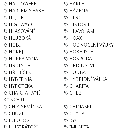
HALLOWEEN
HARLEJ
HARLEM SHAKE
HÁZENÁ
HEJLÍK
HERCI
HIGHWAY 61
HISTORIE
HLASOVÁNÍ
HLAVOLAM
HLUBOKÁ
HOAX
HOBIT
HODNOCENÍ VÝUKY
HOKEJ
HOKEJISTÉ
HORKÁ VANA
HOSPODA
HRDINOVÉ
HRDINSTVÍ
HŘEBÍČEK
HUDBA
HYBERNIA
HYBRIDNÍ VÁLKA
HYPOTÉKA
CHARITA
CHARITATIVNÍ
CHEB
KONCERT
CHIA SEMÍNKA
CHINASKI
CHŮZE
CHYBA
IDEOLOGIE
IGY
ILUSTRÁTOŘI
IMUNITA