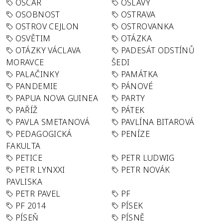
OSCAR
OSLAVY
OSOBNOST
OSTRAVA
OSTROV CEJLON
OSTROVANKA
OSVĚTIM
OTÁZKA
OTÁZKY VÁCLAVA
PADESÁT ODSTÍNŮ
MORAVCE
ŠEDI
PALAČINKY
PAMÁTKA
PANDEMIE
PÁNOVÉ
PAPUA NOVA GUINEA
PARTY
PAŘÍŽ
PÁTEK
PAVLA SMETANOVÁ
PAVLÍNA BITAROVÁ
PEDAGOGICKÁ
PENÍZE
FAKULTA
PETICE
PETR LUDWIG
PETR LYNXXI
PETR NOVÁK
PAVLISKA
PETR PAVEL
PF
PF 2014
PÍSEK
PÍSEŇ
PÍSNĚ