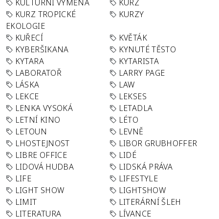
KULTURNÍ VÝMĚNA
KURZ
KURZ TROPICKÉ
KURZY
EKOLOGIE
KUŘECÍ
KVĚTÁK
KYBERŠIKANA
KYNUTÉ TĚSTO
KYTARA
KYTARISTA
LABORATOŘ
LARRY PAGE
LÁSKA
LAW
LEKCE
LEKSES
LENKA VYSOKÁ
LETADLA
LETNÍ KINO
LÉTO
LETOUN
LEVNĚ
LHOSTEJNOST
LIBOR GRUBHOFFER
LIBRE OFFICE
LIDÉ
LIDOVÁ HUDBA
LIDSKÁ PRÁVA
LIFE
LIFESTYLE
LIGHT SHOW
LIGHTSHOW
LIMIT
LITERÁRNÍ ŠLEH
LITERATURA
LÍVANCE