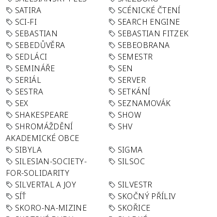
SATIRA
SCÉNICKÉ ČTENÍ
SCI-FI
SEARCH ENGINE
SEBASTIAN
SEBASTIAN FITZEK
SEBEDŮVĚRA
SEBEOBRANA
SEDLÁCI
SEMESTR
SEMINÁŘE
SEN
SERIÁL
SERVER
SESTRA
SETKÁNÍ
SEX
SEZNAMOVÁK
SHAKESPEARE
SHOW
SHROMÁŽDĚNÍ
SHV
AKADEMICKÉ OBCE
SIBYLA
SIGMA
SILESIAN-SOCIETY-
SILSOC
FOR-SOLIDARITY
SILVERTAL A JOY
SILVESTR
SÍŤ
SKOČNÝ PŘÍLIV
SKORO-NA-MIZINE
SKOŘICE