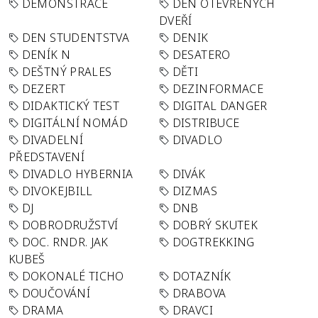
DEMONSTRACE
DEN OTEVŘENÝCH
DVEŘÍ
DEN STUDENTSTVA
DENIK
DENÍK N
DESATERO
DEŠTNÝ PRALES
DĚTI
DEZERT
DEZINFORMACE
DIDAKTICKÝ TEST
DIGITAL DANGER
DIGITÁLNÍ NOMÁD
DISTRIBUCE
DIVADELNÍ
DIVADLO
PŘEDSTAVENÍ
DIVADLO HYBERNIA
DIVÁK
DIVOKEJBILL
DIZMAS
DJ
DNB
DOBRODRUŽSTVÍ
DOBRÝ SKUTEK
DOC. RNDR. JAK
DOGTREKKING
KUBEŠ
DOKONALÉ TICHO
DOTAZNÍK
DOUČOVÁNÍ
DRABOVA
DRAMA
DRAVCI