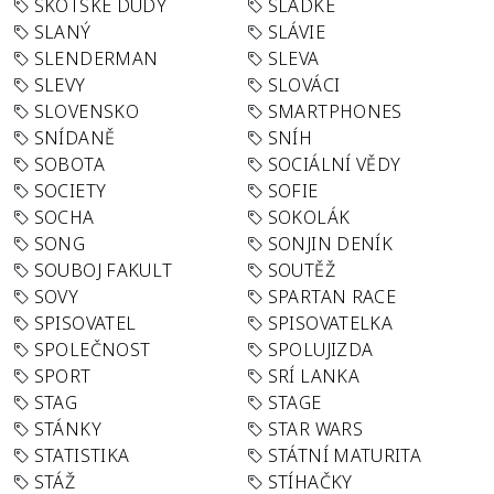
SKOTSKÉ DUDY
SLADKÉ
SLANÝ
SLÁVIE
SLENDERMAN
SLEVA
SLEVY
SLOVÁCI
SLOVENSKO
SMARTPHONES
SNÍDANĚ
SNÍH
SOBOTA
SOCIÁLNÍ VĚDY
SOCIETY
SOFIE
SOCHA
SOKOLÁK
SONG
SONJIN DENÍK
SOUBOJ FAKULT
SOUTĚŽ
SOVY
SPARTAN RACE
SPISOVATEL
SPISOVATELKA
SPOLEČNOST
SPOLUJIZDA
SPORT
SRÍ LANKA
STAG
STAGE
STÁNKY
STAR WARS
STATISTIKA
STÁTNÍ MATURITA
STÁŽ
STÍHAČKY