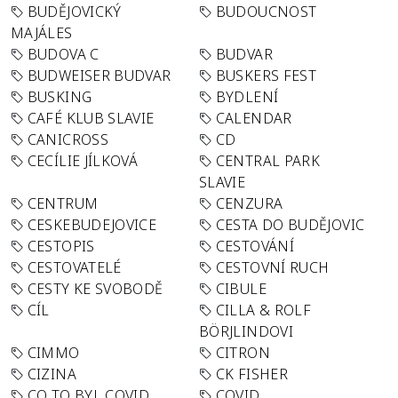
BUDĚJOVICKÝ
BUDOUCNOST
MAJÁLES
BUDOVA C
BUDVAR
BUDWEISER BUDVAR
BUSKERS FEST
BUSKING
BYDLENÍ
CAFÉ KLUB SLAVIE
CALENDAR
CANICROSS
CD
CECÍLIE JÍLKOVÁ
CENTRAL PARK
SLAVIE
CENTRUM
CENZURA
CESKEBUDEJOVICE
CESTA DO BUDĚJOVIC
CESTOPIS
CESTOVÁNÍ
CESTOVATELÉ
CESTOVNÍ RUCH
CESTY KE SVOBODĚ
CIBULE
CÍL
CILLA & ROLF
BÖRJLINDOVI
CIMMO
CITRON
CIZINA
CK FISHER
CO TO BYL COVID
COVID