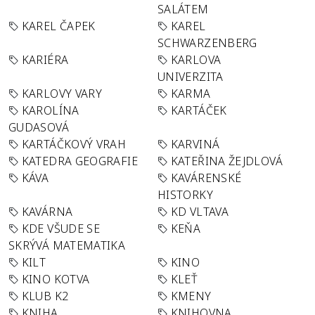
SALÁTEM
KAREL ČAPEK
KAREL
SCHWARZENBERG
KARIÉRA
KARLOVA
UNIVERZITA
KARLOVY VARY
KARMA
KAROLÍNA
KARTÁČEK
GUDASOVÁ
KARTÁČKOVÝ VRAH
KARVINÁ
KATEDRA GEOGRAFIE
KATEŘINA ŽEJDLOVÁ
KÁVA
KAVÁRENSKÉ
HISTORKY
KAVÁRNA
KD VLTAVA
KDE VŠUDE SE
KEŇA
SKRÝVÁ MATEMATIKA
KILT
KINO
KINO KOTVA
KLEŤ
KLUB K2
KMENY
KNIHA
KNIHOVNA