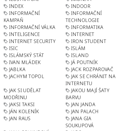
INDEX
INDOOR
INFORMAČNÍ
INFORMAČNÍ
KAMPAŇ
TECHNOLOGIE
INFORMAČNÍ VÁLKA
INFORMATIKA
INTELIGENCE
INTERNET
INTERNET SECURITY
IRON STUDENT
ISIC
ISLÁM
ISLÁMSKÝ STÁT
ISLAND
IVAN MLÁDEK
JÁ POUTNÍK
JABLKA
JACK ROZPAROVAČ
JACHYM TOPOL
JAK SE CHRÁNIT NA
INTERNETU
JAK SI UDĚLAT
JAKOU MAJÍ ŠATY
MODŘINU
BARVU
JAKSI TAKSI
JAN JANDA
JÁN KOLENÍK
JAN PALACH
JAN RAUS
JANA GIA
SOUKUPOVÁ