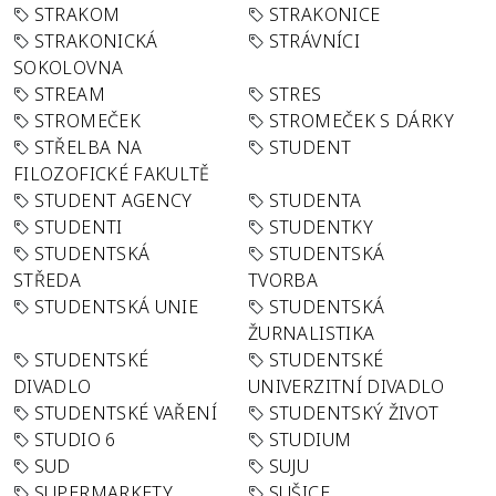
STRAKOM
STRAKONICE
STRAKONICKÁ
STRÁVNÍCI
SOKOLOVNA
STREAM
STRES
STROMEČEK
STROMEČEK S DÁRKY
STŘELBA NA
STUDENT
FILOZOFICKÉ FAKULTĚ
STUDENT AGENCY
STUDENTA
STUDENTI
STUDENTKY
STUDENTSKÁ
STUDENTSKÁ
STŘEDA
TVORBA
STUDENTSKÁ UNIE
STUDENTSKÁ
ŽURNALISTIKA
STUDENTSKÉ
STUDENTSKÉ
DIVADLO
UNIVERZITNÍ DIVADLO
STUDENTSKÉ VAŘENÍ
STUDENTSKÝ ŽIVOT
STUDIO 6
STUDIUM
SUD
SUJU
SUPERMARKETY
SUŠICE