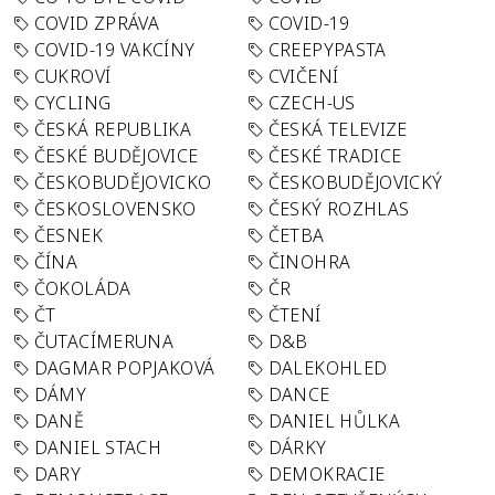
COVID ZPRÁVA
COVID-19
COVID-19 VAKCÍNY
CREEPYPASTA
CUKROVÍ
CVIČENÍ
CYCLING
CZECH-US
ČESKÁ REPUBLIKA
ČESKÁ TELEVIZE
ČESKÉ BUDĚJOVICE
ČESKÉ TRADICE
ČESKOBUDĚJOVICKO
ČESKOBUDĚJOVICKÝ
ČESKOSLOVENSKO
ČESKÝ ROZHLAS
ČESNEK
ČETBA
ČÍNA
ČINOHRA
ČOKOLÁDA
ČR
ČT
ČTENÍ
ČUTACÍMERUNA
D&B
DAGMAR POPJAKOVÁ
DALEKOHLED
DÁMY
DANCE
DANĚ
DANIEL HŮLKA
DANIEL STACH
DÁRKY
DARY
DEMOKRACIE