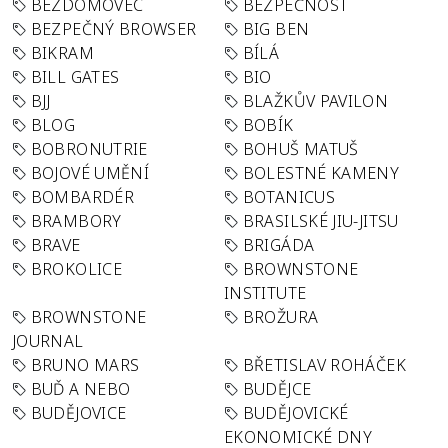
BEZDOMOVEC
BEZPEČNOST
BEZPEČNÝ BROWSER
BIG BEN
BIKRAM
BÍLÁ
BILL GATES
BIO
BJJ
BLAŽKŮV PAVILON
BLOG
BOBÍK
BOBRONUTRIE
BOHUŠ MATUŠ
BOJOVÉ UMĚNÍ
BOLESTNÉ KAMENY
BOMBARDÉR
BOTANICUS
BRAMBORY
BRASILSKÉ JIU-JITSU
BRAVE
BRIGÁDA
BROKOLICE
BROWNSTONE
INSTITUTE
BROWNSTONE
BROŽURA
JOURNAL
BRUNO MARS
BŘETISLAV ROHÁČEK
BUĎ A NEBO
BUDĚJCE
BUDĚJOVICE
BUDĚJOVICKÉ
EKONOMICKÉ DNY