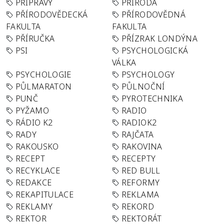
PŘÍPRAVY
PŘÍRODA
PŘÍRODOVĚDECKÁ
PŘÍRODOVĚDNÁ
FAKULTA
FAKULTA
PŘÍRUČKA
PŘÍZRAK LONDÝNA
PSI
PSYCHOLOGICKÁ
VÁLKA
PSYCHOLOGIE
PSYCHOLOGY
PŮLMARATON
PŮLNOČNÍ
PUNČ
PYROTECHNIKA
PYŽAMO
RADIO
RÁDIO K2
RADIOK2
RADY
RAJČATA
RAKOUSKO
RAKOVINA
RECEPT
RECEPTY
RECYKLACE
RED BULL
REDAKCE
REFORMY
REKAPITULACE
REKLAMA
REKLAMY
REKORD
REKTOR
REKTORÁT