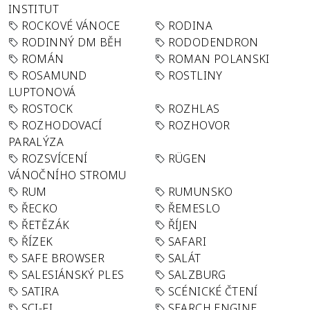
INSTITUT
ROCKOVÉ VÁNOCE
RODINA
RODINNÝ DM BĚH
RODODENDRON
ROMÁN
ROMAN POLANSKI
ROSAMUND
ROSTLINY
LUPTONOVÁ
ROSTOCK
ROZHLAS
ROZHODOVACÍ
ROZHOVOR
PARALÝZA
ROZSVÍCENÍ
RÜGEN
VÁNOČNÍHO STROMU
RUM
RUMUNSKO
ŘECKO
ŘEMESLO
ŘETĚZÁK
ŘÍJEN
ŘÍZEK
SAFARI
SAFE BROWSER
SALÁT
SALESIÁNSKÝ PLES
SALZBURG
SATIRA
SCÉNICKÉ ČTENÍ
SCI-FI
SEARCH ENGINE