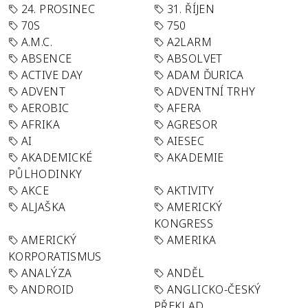
24. PROSINEC
31. ŘÍJEN
70S
750
A.M.C.
A2LARM
ABSENCE
ABSOLVET
ACTIVE DAY
ADAM ĎURICA
ADVENT
ADVENTNÍ TRHY
AEROBIC
AFERA
AFRIKA
AGRESOR
AI
AIESEC
AKADEMICKÉ
AKADEMIE
PŮLHODINKY
AKCE
AKTIVITY
ALJAŠKA
AMERICKÝ
KONGRESS
AMERICKÝ
AMERIKA
KORPORATISMUS
ANALÝZA
ANDĚL
ANDROID
ANGLICKO-ČESKÝ
PŘEKLAD