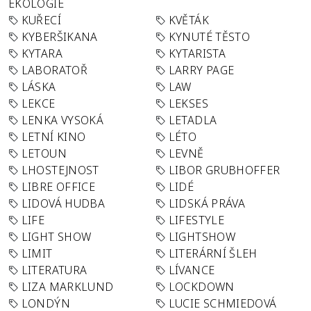
EKOLOGIE
KUŘECÍ
KVĚTÁK
KYBERŠIKANA
KYNUTÉ TĚSTO
KYTARA
KYTARISTA
LABORATOŘ
LARRY PAGE
LÁSKA
LAW
LEKCE
LEKSES
LENKA VYSOKÁ
LETADLA
LETNÍ KINO
LÉTO
LETOUN
LEVNĚ
LHOSTEJNOST
LIBOR GRUBHOFFER
LIBRE OFFICE
LIDÉ
LIDOVÁ HUDBA
LIDSKÁ PRÁVA
LIFE
LIFESTYLE
LIGHT SHOW
LIGHTSHOW
LIMIT
LITERÁRNÍ ŠLEH
LITERATURA
LÍVANCE
LIZA MARKLUND
LOCKDOWN
LONDÝN
LUCIE SCHMIEDOVÁ