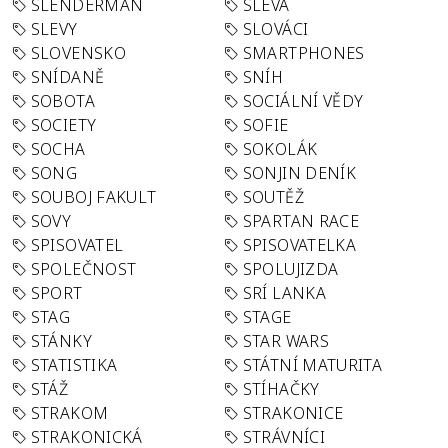
SLENDERMAN
SLEVA
SLEVY
SLOVÁCI
SLOVENSKO
SMARTPHONES
SNÍDANĚ
SNÍH
SOBOTA
SOCIÁLNÍ VĚDY
SOCIETY
SOFIE
SOCHA
SOKOLÁK
SONG
SONJIN DENÍK
SOUBOJ FAKULT
SOUTĚŽ
SOVY
SPARTAN RACE
SPISOVATEL
SPISOVATELKA
SPOLEČNOST
SPOLUJIZDA
SPORT
SRÍ LANKA
STAG
STAGE
STÁNKY
STAR WARS
STATISTIKA
STÁTNÍ MATURITA
STÁŽ
STÍHAČKY
STRAKOM
STRAKONICE
STRAKONICKÁ
STRÁVNÍCI