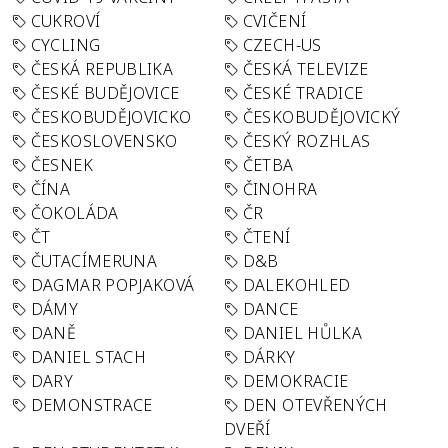
CUKROVÍ
CVIČENÍ
CYCLING
CZECH-US
ČESKÁ REPUBLIKA
ČESKÁ TELEVIZE
ČESKÉ BUDĚJOVICE
ČESKÉ TRADICE
ČESKOBUDĚJOVICKO
ČESKOBUDĚJOVICKÝ
ČESKOSLOVENSKO
ČESKÝ ROZHLAS
ČESNEK
ČETBA
ČÍNA
ČINOHRA
ČOKOLÁDA
ČR
ČT
ČTENÍ
ČUTACÍMERUNA
D&B
DAGMAR POPJAKOVÁ
DALEKOHLED
DÁMY
DANCE
DANĚ
DANIEL HŮLKA
DANIEL STACH
DÁRKY
DARY
DEMOKRACIE
DEMONSTRACE
DEN OTEVŘENÝCH
DVEŘÍ