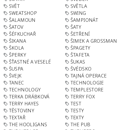
SVĚT
SVĚTLA
SWEATSHOP
SWING
ŠALAMOUN
ŠAMPIONÁT
ŠATOV
ŠATY
ŠÉFKUCHAŘ
ŠETŘENÍ
ŠIKANA
ŠIMEK A GROSSMAN
ŠKOLA
ŠPAGETY
ŠPERKY
ŠTAFETA
ŠŤASTNÉ A VESELÉ
ŠUKAS
ŠUSPA
ŠVÉDSKO
ŠVEJK
TAJNÁ OPERACE
TANEC
TECHNOLOGIE
TECHNOLOGY
TEMPLESTORE
TERKA DRÁBKOVÁ
TERRY FOX
TERRY HAYES
TEST
TĚSTOVINY
TESTY
TEXTAŘ
TEXTY
THE HOOLIGANS
THE PUB