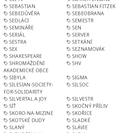
SEBASTIAN
SEBASTIAN FITZEK
SEBEDŮVĚRA
SEBEOBRANA
SEDLÁCI
SEMESTR
SEMINÁŘE
SEN
SERIÁL
SERVER
SESTRA
SETKÁNÍ
SEX
SEZNAMOVÁK
SHAKESPEARE
SHOW
SHROMÁŽDĚNÍ
SHV
AKADEMICKÉ OBCE
SIBYLA
SIGMA
SILESIAN-SOCIETY-
SILSOC
FOR-SOLIDARITY
SILVERTAL A JOY
SILVESTR
SÍŤ
SKOČNÝ PŘÍLIV
SKORO-NA-MIZINE
SKOŘICE
SKOTSKÉ DUDY
SLADKÉ
SLANÝ
SLÁVIE