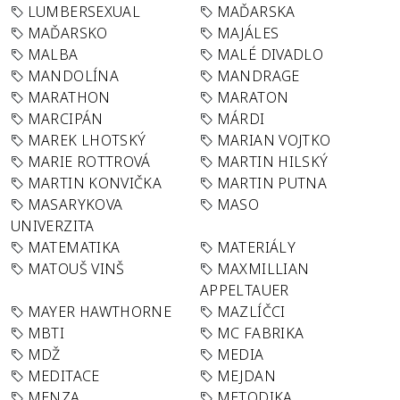
LUMBERSEXUAL
MAĎARSKA
MAĎARSKO
MAJÁLES
MALBA
MALÉ DIVADLO
MANDOLÍNA
MANDRAGE
MARATHON
MARATON
MARCIPÁN
MÁRDI
MAREK LHOTSKÝ
MARIAN VOJTKO
MARIE ROTTROVÁ
MARTIN HILSKÝ
MARTIN KONVIČKA
MARTIN PUTNA
MASARYKOVA
MASO
UNIVERZITA
MATEMATIKA
MATERIÁLY
MATOUŠ VINŠ
MAXMILLIAN
APPELTAUER
MAYER HAWTHORNE
MAZLÍČCI
MBTI
MC FABRIKA
MDŽ
MEDIA
MEDITACE
MEJDAN
MENZA
METODIKA