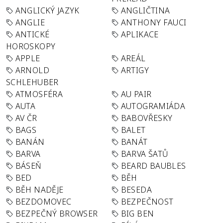
ANGLICKÝ JAZYK
ANGLIČTINA
ANGLIE
ANTHONY FAUCI
ANTICKÉ
APLIKACE
HOROSKOPY
APPLE
AREÁL
ARNOLD
ARTIGY
SCHLEHUBER
ATMOSFÉRA
AU PAIR
AUTA
AUTOGRAMIÁDA
AV ČR
BABOVŘESKY
BAGS
BALET
BANÁN
BANÁT
BARVA
BARVA ŠATŮ
BÁSEŇ
BEARD BAUBLES
BED
BĚH
BĚH NADĚJE
BESEDA
BEZDOMOVEC
BEZPEČNOST
BEZPEČNÝ BROWSER
BIG BEN