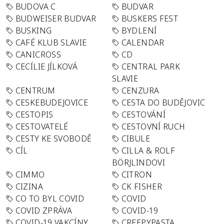
BUDOVA C
BUDVAR
BUDWEISER BUDVAR
BUSKERS FEST
BUSKING
BYDLENÍ
CAFÉ KLUB SLAVIE
CALENDAR
CANICROSS
CD
CECÍLIE JÍLKOVÁ
CENTRAL PARK
SLAVIE
CENTRUM
CENZURA
CESKEBUDEJOVICE
CESTA DO BUDĚJOVIC
CESTOPIS
CESTOVÁNÍ
CESTOVATELÉ
CESTOVNÍ RUCH
CESTY KE SVOBODĚ
CIBULE
CÍL
CILLA & ROLF
BÖRJLINDOVI
CIMMO
CITRON
CIZINA
CK FISHER
CO TO BYL COVID
COVID
COVID ZPRÁVA
COVID-19
COVID-19 VAKCÍNY
CREEPYPASTA