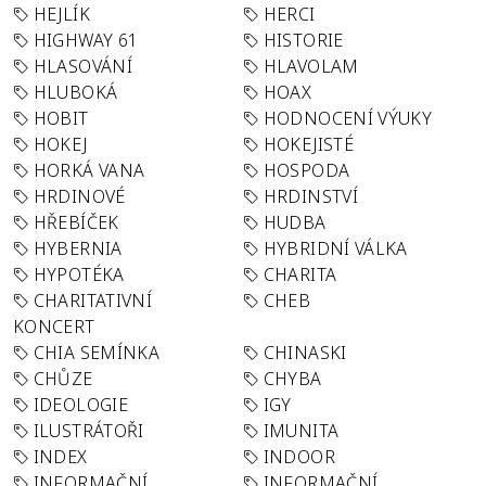
HEJLÍK
HERCI
HIGHWAY 61
HISTORIE
HLASOVÁNÍ
HLAVOLAM
HLUBOKÁ
HOAX
HOBIT
HODNOCENÍ VÝUKY
HOKEJ
HOKEJISTÉ
HORKÁ VANA
HOSPODA
HRDINOVÉ
HRDINSTVÍ
HŘEBÍČEK
HUDBA
HYBERNIA
HYBRIDNÍ VÁLKA
HYPOTÉKA
CHARITA
CHARITATIVNÍ
CHEB
KONCERT
CHIA SEMÍNKA
CHINASKI
CHŮZE
CHYBA
IDEOLOGIE
IGY
ILUSTRÁTOŘI
IMUNITA
INDEX
INDOOR
INFORMAČNÍ
INFORMAČNÍ