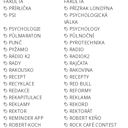
FAKULTA
FAKULTA
PŘÍRUČKA
PŘÍZRAK LONDÝNA
PSI
PSYCHOLOGICKÁ
VÁLKA
PSYCHOLOGIE
PSYCHOLOGY
PŮLMARATON
PŮLNOČNÍ
PUNČ
PYROTECHNIKA
PYŽAMO
RADIO
RÁDIO K2
RADIOK2
RADY
RAJČATA
RAKOUSKO
RAKOVINA
RECEPT
RECEPTY
RECYKLACE
RED BULL
REDAKCE
REFORMY
REKAPITULACE
REKLAMA
REKLAMY
REKORD
REKTOR
REKTORÁT
REMINDER APP
ROBERT KEŇO
ROBERT-KOCH
ROCK CAFÉ CONTEST