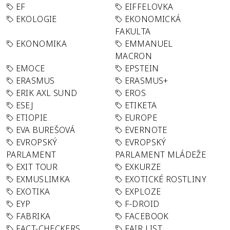
EF
EIFFELOVKA
EKOLOGIE
EKONOMICKÁ
FAKULTA
EKONOMIKA
EMMANUEL
MACRON
EMOCE
EPSTEIN
ERASMUS
ERASMUS+
ERIK AXL SUND
EROS
ESEJ
ETIKETA
ETIOPIE
EUROPE
EVA BUREŠOVÁ
EVERNOTE
EVROPSKÝ
EVROPSKÝ
PARLAMENT
PARLAMENT MLÁDEŽE
EXIT TOUR
EXKURZE
EXMUSLIMKA
EXOTICKÉ ROSTLINY
EXOTIKA
EXPLOZE
EYP
F-DROID
FABRIKA
FACEBOOK
FACT-CHECKERS
FAIR LIST