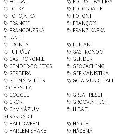
FOTBAL
FOTBALOVÁ LIGA
FOTKY
FOTOGRAFIE
FOTOJATKA
FOTONI
FRANCIE
FRANÇOIS
FRANCOUZSKÁ
FRANZ KAFKA
ALIANCE
FRONTY
FURIANT
FUTRÁLY
GASTRONOM
GASTRONOMIE
GENDER
GENDER-POLITICS
GEOCACHING
GERBERA
GERMANISTIKA
GLENN MILLER
GOJA MUSIC HALL
ORCHESTRA
GOOGLE
GREAT RESET
GROK
GROOVIN´HIGH
GYMNÁZIUM
H.E.A.T.
STRAKONICE
HALLOWEEN
HARLEJ
HARLEM SHAKE
HÁZENÁ