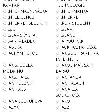
KAMPAŇ
TECHNOLOGIE
INFORMAČNÍ VÁLKA
INFORMATIKA
INTELIGENCE
INTERNET
INTERNET SECURITY
IRON STUDENT
ISIC
ISLÁM
ISLÁMSKÝ STÁT
ISLAND
IVAN MLÁDEK
JÁ POUTNÍK
JABLKA
JACK ROZPAROVAČ
JACHYM TOPOL
JAK SE CHRÁNIT NA
INTERNETU
JAK SI UDĚLAT
JAKOU MAJÍ ŠATY
MODŘINU
BARVU
JAKSI TAKSI
JAN JANDA
JÁN KOLENÍK
JAN PALACH
JAN RAUS
JANA GIA
SOUKUPOVÁ
JANA SOUKUPOVÁ
JARO
JAZYK
JAZZ