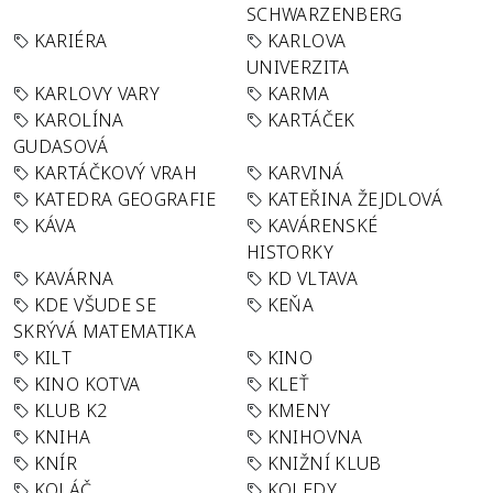
SCHWARZENBERG
KARIÉRA
KARLOVA
UNIVERZITA
KARLOVY VARY
KARMA
KAROLÍNA
KARTÁČEK
GUDASOVÁ
KARTÁČKOVÝ VRAH
KARVINÁ
KATEDRA GEOGRAFIE
KATEŘINA ŽEJDLOVÁ
KÁVA
KAVÁRENSKÉ
HISTORKY
KAVÁRNA
KD VLTAVA
KDE VŠUDE SE
KEŇA
SKRÝVÁ MATEMATIKA
KILT
KINO
KINO KOTVA
KLEŤ
KLUB K2
KMENY
KNIHA
KNIHOVNA
KNÍR
KNIŽNÍ KLUB
KOLÁČ
KOLEDY