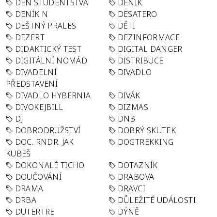
DEN STUDENTSTVA
DENIK
DENÍK N
DESATERO
DEŠTNÝ PRALES
DĚTI
DEZERT
DEZINFORMACE
DIDAKTICKÝ TEST
DIGITAL DANGER
DIGITÁLNÍ NOMÁD
DISTRIBUCE
DIVADELNÍ
DIVADLO
PŘEDSTAVENÍ
DIVADLO HYBERNIA
DIVÁK
DIVOKEJBILL
DIZMAS
DJ
DNB
DOBRODRUŽSTVÍ
DOBRÝ SKUTEK
DOC. RNDR. JAK
DOGTREKKING
KUBEŠ
DOKONALÉ TICHO
DOTAZNÍK
DOUČOVÁNÍ
DRABOVA
DRAMA
DRAVCI
DRBA
DŮLEŽITÉ UDÁLOSTI
DUTERTRE
DÝNĚ