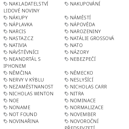
NAKLADATELSTVÍ
NAKUPOVÁNÍ
LIDOVÉ NOVINY
NÁKUPY
NÁMĚSTÍ
NÁPLAVKA
NÁPOVĚDA
NARCIS
NAROZENINY
NASTAZ.CZ
NATÁLIE GROSSOVÁ
NATIVIA
NATO
NÁVŠTĚVNÍCI
NÁZORY
NEANDRTÁL S
NEBEZPEČÍ
IPHONEM
NĚMČINA
NĚMECKO
NERVY V KÝBLU
NESLYŠÍCÍ
NEZAMĚSTNANOST
NICHOLAS CARR
NICHOLAS WINTON
NITRA
NOE
NOMINACE
NONAME
NORMALIZACE
NOT FOUND
NOVEMBER
NOVINAŘINA
NOVOROČNÍ
PŘEDSEVZETÍ