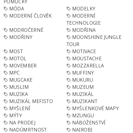
POMŮCKY
MÓDA
MODELKY
MODERNÍ ČLOVĚK
MODERNÍ
TECHNOLOGIE
MODROČERNÉ
MODŘINA
MODŘINY
MOONSHINE JUNGLE
TOUR
MOST
MOTIVACE
MOTOL
MOUSTACHE
MOVEMBER
MOZZARELLA
MPC
MUFFINY
MUGCAKE
MUKURU
MUSLIM
MUZEUM
MUZIKA
MUZIKÁL
MUZIKÁL MEFISTO
MUZIKANT
MYŠLENÍ
MYŠLENKOVÉ MAPY
MÝTY
MZUNGU
NA PRODEJ
NÁBOŽENSTVÍ
NADÚMRTNOST
NAIROBI