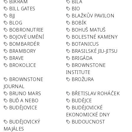
BIKRAM
BÍLÁ
BILL GATES
BIO
BJJ
BLAŽKŮV PAVILON
BLOG
BOBÍK
BOBRONUTRIE
BOHUŠ MATUŠ
BOJOVÉ UMĚNÍ
BOLESTNÉ KAMENY
BOMBARDÉR
BOTANICUS
BRAMBORY
BRASILSKÉ JIU-JITSU
BRAVE
BRIGÁDA
BROKOLICE
BROWNSTONE
INSTITUTE
BROWNSTONE
BROŽURA
JOURNAL
BRUNO MARS
BŘETISLAV ROHÁČEK
BUĎ A NEBO
BUDĚJCE
BUDĚJOVICE
BUDĚJOVICKÉ
EKONOMICKÉ DNY
BUDĚJOVICKÝ
BUDOUCNOST
MAJÁLES