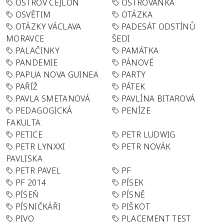
OSTROV CEJLON
OSTROVANKA
OSVĚTIM
OTÁZKA
OTÁZKY VÁCLAVA
PADESÁT ODSTÍNŮ
MORAVCE
ŠEDI
PALAČINKY
PAMÁTKA
PANDEMIE
PÁNOVÉ
PAPUA NOVA GUINEA
PARTY
PAŘÍŽ
PÁTEK
PAVLA SMETANOVÁ
PAVLÍNA BITAROVÁ
PEDAGOGICKÁ
PENÍZE
FAKULTA
PETICE
PETR LUDWIG
PETR LYNXXI
PETR NOVÁK
PAVLISKA
PETR PAVEL
PF
PF 2014
PÍSEK
PÍSEŇ
PÍSNĚ
PÍSNIČKÁŘI
PIŠKOT
PIVO
PLACEMENT TEST