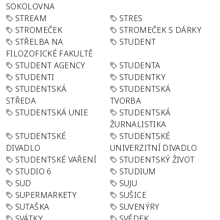
SOKOLOVNA
STREAM
STRES
STROMEČEK
STROMEČEK S DÁRKY
STŘELBA NA
STUDENT
FILOZOFICKÉ FAKULTĚ
STUDENT AGENCY
STUDENTA
STUDENTI
STUDENTKY
STUDENTSKÁ
STUDENTSKÁ
STŘEDA
TVORBA
STUDENTSKÁ UNIE
STUDENTSKÁ
ŽURNALISTIKA
STUDENTSKÉ
STUDENTSKÉ
DIVADLO
UNIVERZITNÍ DIVADLO
STUDENTSKÉ VAŘENÍ
STUDENTSKÝ ŽIVOT
STUDIO 6
STUDIUM
SUD
SUJU
SUPERMARKETY
SUŠICE
SUTAŠKA
SUVENÝRY
SVÁTKY
SVĚDEK