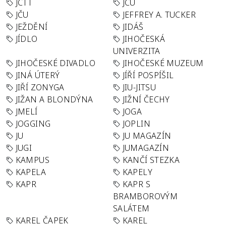
JCTT
JCU
JČU
JEFFREY A. TUCKER
JEŽDĚNÍ
JIDÁŠ
JÍDLO
JIHOČESKÁ
UNIVERZITA
JIHOČESKÉ DIVADLO
JIHOČESKÉ MUZEUM
JINÁ ÚTERÝ
JÍŘÍ POSPÍŠIL
JIŘÍ ZONYGA
JIU-JITSU
JIŽAN A BLONDÝNA
JIŽNÍ ČECHY
JMELÍ
JOGA
JOGGING
JOPLIN
JU
JU MAGAZÍN
JUGI
JUMAGAZÍN
KAMPUS
KANČÍ STEZKA
KAPELA
KAPELY
KAPR
KAPR S
BRAMBOROVÝM
SALÁTEM
KAREL ČAPEK
KAREL