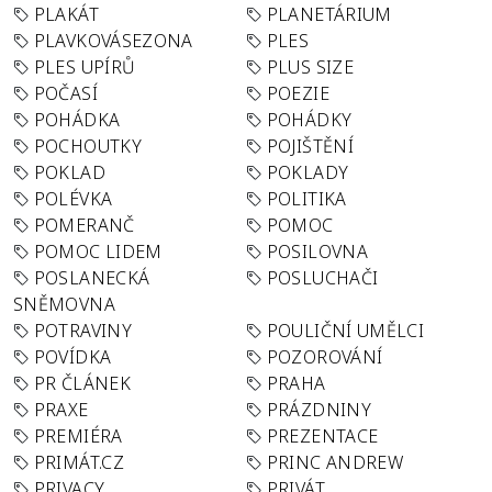
PLAKÁT
PLANETÁRIUM
PLAVKOVÁSEZONA
PLES
PLES UPÍRŮ
PLUS SIZE
POČASÍ
POEZIE
POHÁDKA
POHÁDKY
POCHOUTKY
POJIŠTĚNÍ
POKLAD
POKLADY
POLÉVKA
POLITIKA
POMERANČ
POMOC
POMOC LIDEM
POSILOVNA
POSLANECKÁ
POSLUCHAČI
SNĚMOVNA
POTRAVINY
POULIČNÍ UMĚLCI
POVÍDKA
POZOROVÁNÍ
PR ČLÁNEK
PRAHA
PRAXE
PRÁZDNINY
PREMIÉRA
PREZENTACE
PRIMÁT.CZ
PRINC ANDREW
PRIVACY
PRIVÁT