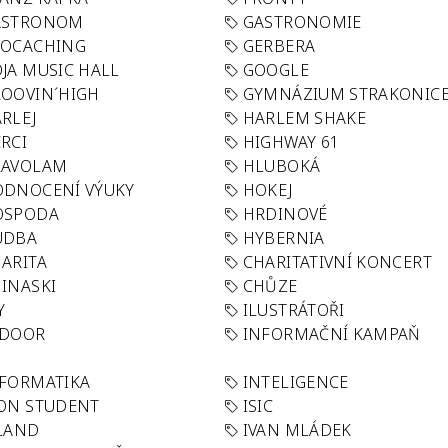
ASTRONOM
GASTRONOMIE
EOCACHING
GERBERA
JA MUSIC HALL
GOOGLE
OOVIN´HIGH
GYMNÁZIUM STRAKONIC
RLEJ
HARLEM SHAKE
RCI
HIGHWAY 61
LAVOLAM
HLUBOKÁ
ODNOCENÍ VÝUKY
HOKEJ
OSPODA
HRDINOVÉ
UDBA
HYBERNIA
ARITA
CHARITATIVNÍ KONCERT
INASKI
CHŮZE
Y
ILUSTRÁTOŘI
NDOOR
INFORMAČNÍ KAMPAŇ
FORMATIKA
INTELIGENCE
ON STUDENT
ISIC
LAND
IVAN MLÁDEK