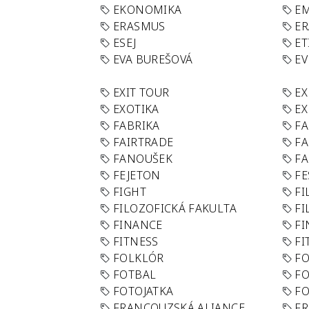
EKONOMIKA
E
ERASMUS
E
ESEJ
ET
EVA BUREŠOVÁ
E
EXIT TOUR
EX
EXOTIKA
EX
FABRIKA
F
FAIRTRADE
F
FANOUŠEK
FA
FEJETON
FE
FIGHT
FI
FILOZOFICKÁ FAKULTA
FI
FINANCE
F
FITNESS
FI
FOLKLÓR
F
FOTBAL
FO
FOTOJATKA
F
FRANCOUZSKÁ ALIANCE
FR