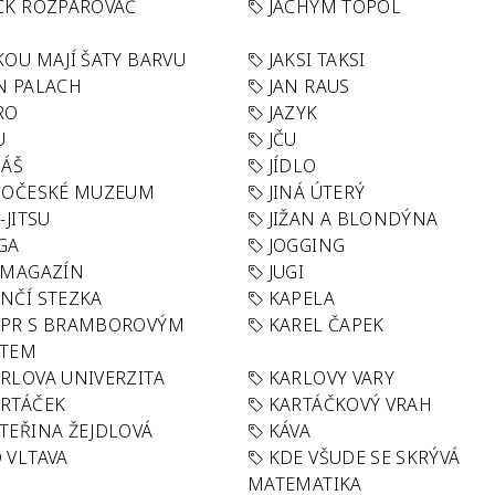
CK ROZPAROVAČ
JACHYM TOPOL
KOU MAJÍ ŠATY BARVU
JAKSI TAKSI
N PALACH
JAN RAUS
RO
JAZYK
U
JČU
DÁŠ
JÍDLO
HOČESKÉ MUZEUM
JINÁ ÚTERÝ
U-JITSU
JIŽAN A BLONDÝNA
GA
JOGGING
 MAGAZÍN
JUGI
NČÍ STEZKA
KAPELA
APR S BRAMBOROVÝM
KAREL ČAPEK
ÁTEM
RLOVA UNIVERZITA
KARLOVY VARY
RTÁČEK
KARTÁČKOVÝ VRAH
TEŘINA ŽEJDLOVÁ
KÁVA
 VLTAVA
KDE VŠUDE SE SKRÝVÁ
MATEMATIKA