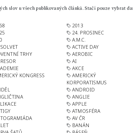
ch slov u všech publikovaných článků. Stačí pouze vybrat da
68
2013
25
24. PROSINEC
0
A.M.C.
SOLVET
ACTIVE DAY
VENTNÍ TRHY
AEROBIC
GRESOR
AI
KADEMIE
AKCE
ERICKÝ KONGRESS
AMERICKÝ
KORPORATISMUS
NDĚL
ANDROID
GLIČTINA
ANGLIE
LIKACE
APPLE
TIGY
ATMOSFÉRA
UTOGRAMIÁDA
AV ČR
LET
BANÁN
RVA ŠATŮ
BÁSEŇ