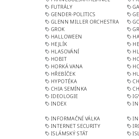
FUTRÁLY
G
GENDER-POLITICS
G
GLENN MILLER ORCHESTRA
GO
GROK
GR
HALLOWEEN
HA
HEJLÍK
HE
HLASOVÁNÍ
H
HOBIT
H
HORKÁ VANA
H
HŘEBÍČEK
H
HYPOTÉKA
CH
CHIA SEMÍNKA
CH
IDEOLOGIE
IG
INDEX
I
INFORMAČNÍ VÁLKA
IN
INTERNET SECURITY
IR
ISLÁMSKÝ STÁT
IS