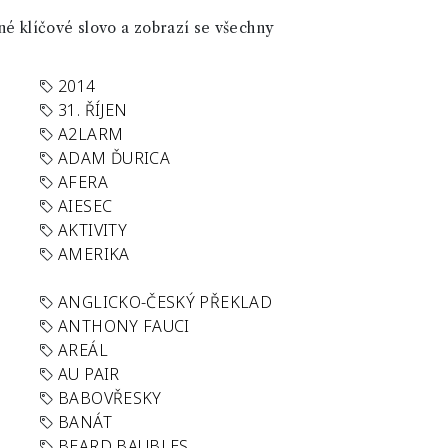
né klíčové slovo a zobrazí se všechny
2014
31. ŘÍJEN
A2LARM
ADAM ĎURICA
AFERA
AIESEC
AKTIVITY
AMERIKA
ANGLICKO-ČESKÝ PŘEKLAD
ANTHONY FAUCI
AREÁL
AU PAIR
BABOVŘESKY
BANÁT
BEARD BAUBLES