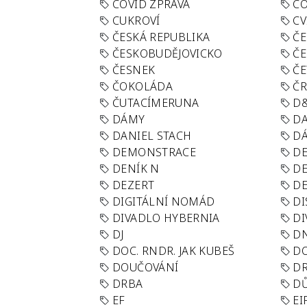
COVID ZPRÁVA
CO
CUKROVÍ
CV
ČESKÁ REPUBLIKA
ČE
ČESKOBUDĚJOVICKO
ČE
ČESNEK
ČE
ČOKOLÁDA
Č
ČUTACÍMERUNA
D
DÁMY
D
DANIEL STACH
D
DEMONSTRACE
DE
DENÍK N
DE
DEZERT
D
DIGITÁLNÍ NOMÁD
DI
DIVADLO HYBERNIA
DI
DJ
D
DOC. RNDR. JAK KUBEŠ
D
DOUČOVÁNÍ
D
DRBA
DŮ
EF
EI