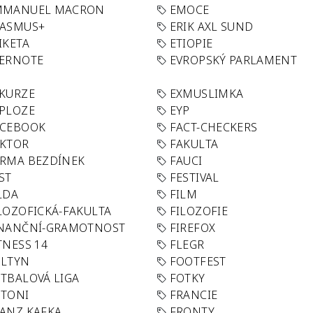
MMANUEL MACRON
EMOCE
RASMUS+
ERIK AXL SUND
IKETA
ETIOPIE
VERNOTE
EVROPSKÝ PARLAMENT
KURZE
EXMUSLIMKA
PLOZE
EYP
ACEBOOK
FACT-CHECKERS
AKTOR
FAKULTA
RMA BEZDÍNEK
FAUCI
ST
FESTIVAL
LDA
FILM
LOZOFICKÁ-FAKULTA
FILOZOFIE
INANČNÍ-GRAMOTNOST
FIREFOX
TNESS 14
FLEGR
OLTYN
FOOTFEST
TBALOVÁ LIGA
FOTKY
OTONI
FRANCIE
ANZ KAFKA
FRONTY