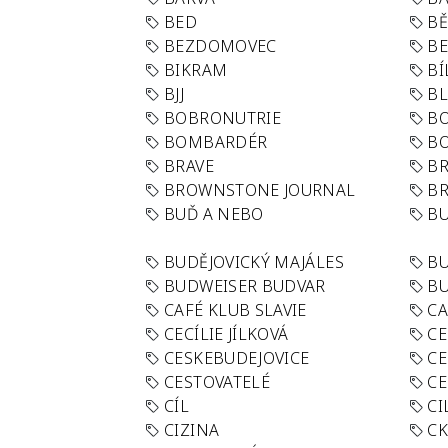
BED
B
BEZDOMOVEC
B
BIKRAM
BÍ
BJJ
BL
BOBRONUTRIE
B
BOMBARDÉR
BO
BRAVE
BR
BROWNSTONE JOURNAL
B
BUĎ A NEBO
BU
BUDĚJOVICKÝ MAJÁLES
B
BUDWEISER BUDVAR
BU
CAFÉ KLUB SLAVIE
C
CECÍLIE JÍLKOVÁ
CE
CESKEBUDEJOVICE
CE
CESTOVATELÉ
CE
CÍL
CI
CIZINA
CK