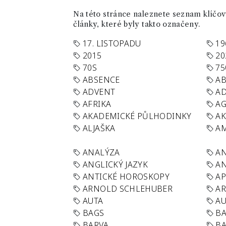
Na této stránce naleznete seznam klíčový
články, které byly takto označeny.
17. LISTOPADU
19
2015
20
70S
75
ABSENCE
AB
ADVENT
AD
AFRIKA
A
AKADEMICKÉ PŮLHODINKY
A
ALJAŠKA
AM
ANALÝZA
A
ANGLICKÝ JAZYK
AN
ANTICKÉ HOROSKOPY
AP
ARNOLD SCHLEHUBER
AR
AUTA
A
BAGS
BA
BARVA
BA