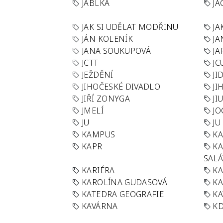
JABLKA
JA
JAK SI UDĚLAT MODŘINU
JA
JÁN KOLENÍK
JA
JANA SOUKUPOVÁ
JA
JCTT
JC
JEŽDĚNÍ
JI
JIHOČESKÉ DIVADLO
JI
JIŘÍ ZONYGA
JI
JMELÍ
JO
JU
JU
KAMPUS
KA
KAPR
K
SAL
KARIÉRA
KA
KAROLÍNA GUDASOVÁ
KA
KATEDRA GEOGRAFIE
KA
KAVÁRNA
KD