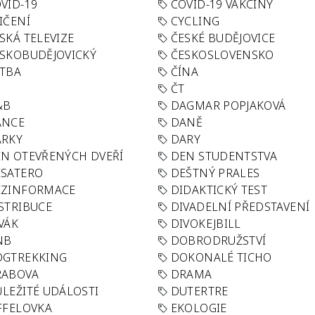
VID-19
COVID-19 VAKCÍNY
IČENÍ
CYCLING
SKÁ TELEVIZE
ČESKÉ BUDĚJOVICE
SKOBUDĚJOVICKÝ
ČESKOSLOVENSKO
TBA
ČÍNA
R
ČT
&B
DAGMAR POPJAKOVÁ
ANCE
DANĚ
ÁRKY
DARY
N OTEVŘENÝCH DVEŘÍ
DEN STUDENTSTVA
SATERO
DEŠTNÝ PRALES
EZINFORMACE
DIDAKTICKÝ TEST
STRIBUCE
DIVADELNÍ PŘEDSTAVENÍ
VÁK
DIVOKEJBILL
NB
DOBRODRUŽSTVÍ
OGTREKKING
DOKONALÉ TICHO
RABOVA
DRAMA
LEŽITÉ UDÁLOSTI
DUTERTRE
FFELOVKA
EKOLOGIE