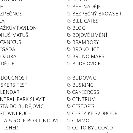
ĚH
BĚH NADĚJE
EZPEČNOST
BEZPEČNÝ BROWSER
LÁ
BILL GATES
AŽKŮV PAVILON
BLOG
OHUŠ MATUŠ
BOJOVÉ UMĚNÍ
TANICUS
BRAMBORY
IGÁDA
BROKOLICE
ROŽURA
BRUNO MARS
DĚJCE
BUDĚJOVICE
UDOUCNOST
BUDOVA C
SKERS FEST
BUSKING
ALENDAR
CANICROSS
NTRAL PARK SLAVIE
CENTRUM
STA DO BUDĚJOVIC
CESTOPIS
STOVNÍ RUCH
CESTY KE SVOBODĚ
LLA & ROLF BÖRJLINDOVI
CIMMO
 FISHER
CO TO BYL COVID