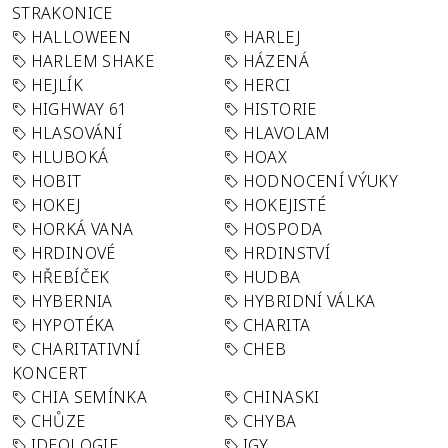
STRAKONICE
HALLOWEEN
HARLEJ
HARLEM SHAKE
HÁZENÁ
HEJLÍK
HERCI
HIGHWAY 61
HISTORIE
HLASOVÁNÍ
HLAVOLAM
HLUBOKÁ
HOAX
HOBIT
HODNOCENÍ VÝUKY
HOKEJ
HOKEJISTÉ
HORKÁ VANA
HOSPODA
HRDINOVÉ
HRDINSTVÍ
HŘEBÍČEK
HUDBA
HYBERNIA
HYBRIDNÍ VÁLKA
HYPOTÉKA
CHARITA
CHARITATIVNÍ
CHEB
KONCERT
CHIA SEMÍNKA
CHINASKI
CHŮZE
CHYBA
IDEOLOGIE
IGY