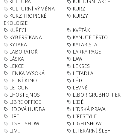
KULTURA
KULTURNÍ AKCE
KULTURNÍ VÝMĚNA
KURZ
KURZ TROPICKÉ
KURZY
EKOLOGIE
KUŘECÍ
KVĚTÁK
KYBERŠIKANA
KYNUTÉ TĚSTO
KYTARA
KYTARISTA
LABORATOŘ
LARRY PAGE
LÁSKA
LAW
LEKCE
LEKSES
LENKA VYSOKÁ
LETADLA
LETNÍ KINO
LÉTO
LETOUN
LEVNĚ
LHOSTEJNOST
LIBOR GRUBHOFFER
LIBRE OFFICE
LIDÉ
LIDOVÁ HUDBA
LIDSKÁ PRÁVA
LIFE
LIFESTYLE
LIGHT SHOW
LIGHTSHOW
LIMIT
LITERÁRNÍ ŠLEH