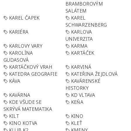
BRAMBOROVÝM
SALÁTEM
KAREL ČAPEK
KAREL
SCHWARZENBERG
KARIÉRA
KARLOVA
UNIVERZITA
KARLOVY VARY
KARMA
KAROLÍNA
KARTÁČEK
GUDASOVÁ
KARTÁČKOVÝ VRAH
KARVINÁ
KATEDRA GEOGRAFIE
KATEŘINA ŽEJDLOVÁ
KÁVA
KAVÁRENSKÉ
HISTORKY
KAVÁRNA
KD VLTAVA
KDE VŠUDE SE
KEŇA
SKRÝVÁ MATEMATIKA
KILT
KINO
KINO KOTVA
KLEŤ
KLUB K2
KMENY