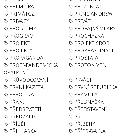
PREMIÉRA
PREZENTACE
PRIMÁT.CZ
PRINC ANDREW
PRIVACY
PRIVÁT
PROBLÉMY
PROFAJNŠMEKRY
PROGRAM
PROCHÁZKA
PROJEKT
PROJEKT SBOR
PROJEKTY
PROKRASTINACE
PROPAGANDA
PROSTATA
PROTI-PANDEMICKÁ
PROTON VPN
OPATŘENÍ
PRŮVODCOVÁNÍ
PRVÁCI
PRVNÍ KAZETA
PRVNÍ REPUBLIKA
PRVOTINA
PRYMULA
PŘÁNÍ
PŘEDNÁŠKA
PŘEDSEVZETÍ
PŘEDSTAVENÍ
PŘEDZÁPIS
PŘF
PŘÍBĚH
PŘÍBĚHY
PŘIHLÁŠKA
PŘÍPRAVA NA