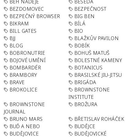
BĚH NADĚJE
BESEDA
BEZDOMOVEC
BEZPEČNOST
BEZPEČNÝ BROWSER
BIG BEN
BIKRAM
BÍLÁ
BILL GATES
BIO
BJJ
BLAŽKŮV PAVILON
BLOG
BOBÍK
BOBRONUTRIE
BOHUŠ MATUŠ
BOJOVÉ UMĚNÍ
BOLESTNÉ KAMENY
BOMBARDÉR
BOTANICUS
BRAMBORY
BRASILSKÉ JIU-JITSU
BRAVE
BRIGÁDA
BROKOLICE
BROWNSTONE
INSTITUTE
BROWNSTONE
BROŽURA
JOURNAL
BRUNO MARS
BŘETISLAV ROHÁČEK
BUĎ A NEBO
BUDĚJCE
BUDĚJOVICE
BUDĚJOVICKÉ