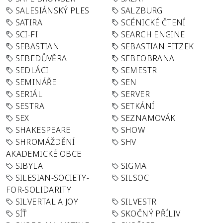
SALESIÁNSKÝ PLES
SALZBURG
SATIRA
SCÉNICKÉ ČTENÍ
SCI-FI
SEARCH ENGINE
SEBASTIAN
SEBASTIAN FITZEK
SEBEDŮVĚRA
SEBEOBRANA
SEDLÁCI
SEMESTR
SEMINÁŘE
SEN
SERIÁL
SERVER
SESTRA
SETKÁNÍ
SEX
SEZNAMOVÁK
SHAKESPEARE
SHOW
SHROMÁŽDĚNÍ
SHV
AKADEMICKÉ OBCE
SIBYLA
SIGMA
SILESIAN-SOCIETY-
SILSOC
FOR-SOLIDARITY
SILVERTAL A JOY
SILVESTR
SÍŤ
SKOČNÝ PŘÍLIV