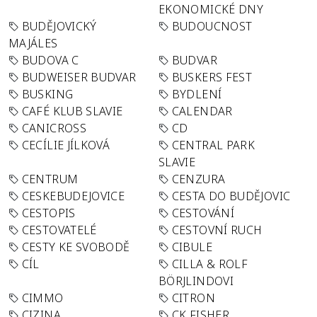
EKONOMICKÉ DNY
BUDĚJOVICKÝ
BUDOUCNOST
MAJÁLES
BUDOVA C
BUDVAR
BUDWEISER BUDVAR
BUSKERS FEST
BUSKING
BYDLENÍ
CAFÉ KLUB SLAVIE
CALENDAR
CANICROSS
CD
CECÍLIE JÍLKOVÁ
CENTRAL PARK
SLAVIE
CENTRUM
CENZURA
CESKEBUDEJOVICE
CESTA DO BUDĚJOVIC
CESTOPIS
CESTOVÁNÍ
CESTOVATELÉ
CESTOVNÍ RUCH
CESTY KE SVOBODĚ
CIBULE
CÍL
CILLA & ROLF
BÖRJLINDOVI
CIMMO
CITRON
CIZINA
CK FISHER