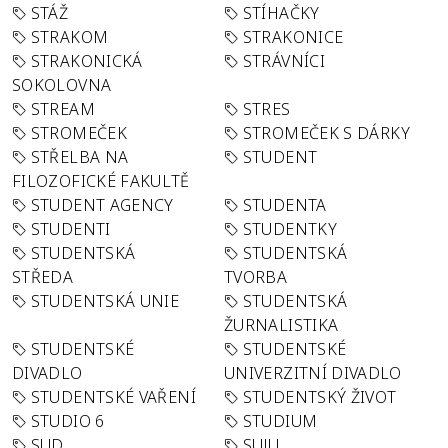
STÁŽ
STÍHAČKY
STRAKOM
STRAKONICE
STRAKONICKÁ
STRÁVNÍCI
SOKOLOVNA
STREAM
STRES
STROMEČEK
STROMEČEK S DÁRKY
STŘELBA NA
STUDENT
FILOZOFICKÉ FAKULTĚ
STUDENT AGENCY
STUDENTA
STUDENTI
STUDENTKY
STUDENTSKÁ
STUDENTSKÁ
STŘEDA
TVORBA
STUDENTSKÁ UNIE
STUDENTSKÁ
ŽURNALISTIKA
STUDENTSKÉ
STUDENTSKÉ
DIVADLO
UNIVERZITNÍ DIVADLO
STUDENTSKÉ VAŘENÍ
STUDENTSKÝ ŽIVOT
STUDIO 6
STUDIUM
SUD
SUJU