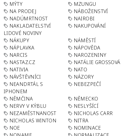
MÝTY
MZUNGU
NA PRODEJ
NÁBOŽENSTVÍ
NADÚMRTNOST
NAIROBI
NAKLADATELSTVÍ
NAKUPOVÁNÍ
LIDOVÉ NOVINY
NÁKUPY
NÁMĚSTÍ
NÁPLAVKA
NÁPOVĚDA
NARCIS
NAROZENINY
NASTAZ.CZ
NATÁLIE GROSSOVÁ
NATIVIA
NATO
NÁVŠTĚVNÍCI
NÁZORY
NEANDRTÁL S
NEBEZPEČÍ
IPHONEM
NĚMČINA
NĚMECKO
NERVY V KÝBLU
NESLYŠÍCÍ
NEZAMĚSTNANOST
NICHOLAS CARR
NICHOLAS WINTON
NITRA
NOE
NOMINACE
NONAME
NORMALIZACE