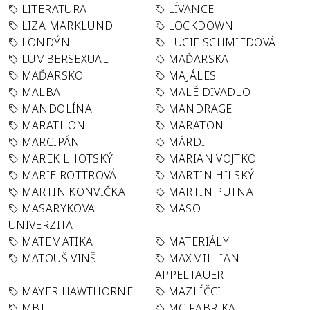
LITERATURA
LÍVANCE
LIZA MARKLUND
LOCKDOWN
LONDÝN
LUCIE SCHMIEDOVÁ
LUMBERSEXUAL
MAĎARSKA
MAĎARSKO
MAJÁLES
MALBA
MALÉ DIVADLO
MANDOLÍNA
MANDRAGE
MARATHON
MARATON
MARCIPÁN
MÁRDI
MAREK LHOTSKÝ
MARIAN VOJTKO
MARIE ROTTROVÁ
MARTIN HILSKÝ
MARTIN KONVIČKA
MARTIN PUTNA
MASARYKOVA
MASO
UNIVERZITA
MATEMATIKA
MATERIÁLY
MATOUŠ VINŠ
MAXMILLIAN
APPELTAUER
MAYER HAWTHORNE
MAZLÍČCI
MBTI
MC FABRIKA