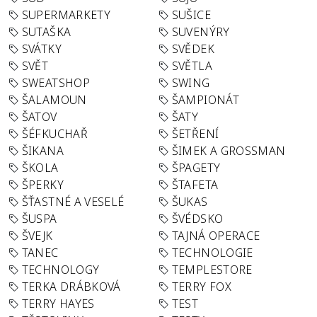
SUPERMARKETY
SUŠICE
SUTAŠKA
SUVENÝRY
SVÁTKY
SVĚDEK
SVĚT
SVĚTLA
SWEATSHOP
SWING
ŠALAMOUN
ŠAMPIONÁT
ŠATOV
ŠATY
ŠÉFKUCHAŘ
ŠETŘENÍ
ŠIKANA
ŠIMEK A GROSSMAN
ŠKOLA
ŠPAGETY
ŠPERKY
ŠTAFETA
ŠŤASTNÉ A VESELÉ
ŠUKAS
ŠUSPA
ŠVÉDSKO
ŠVEJK
TAJNÁ OPERACE
TANEC
TECHNOLOGIE
TECHNOLOGY
TEMPLESTORE
TERKA DRÁBKOVÁ
TERRY FOX
TERRY HAYES
TEST