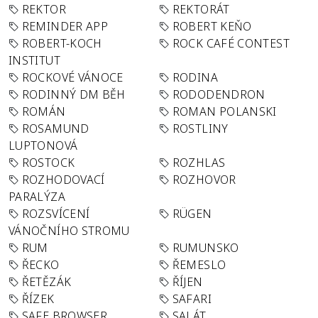
REKTOR
REKTORÁT
REMINDER APP
ROBERT KEŇO
ROBERT-KOCH
ROCK CAFÉ CONTEST
INSTITUT
ROCKOVÉ VÁNOCE
RODINA
RODINNÝ DM BĚH
RODODENDRON
ROMÁN
ROMAN POLANSKI
ROSAMUND
ROSTLINY
LUPTONOVÁ
ROSTOCK
ROZHLAS
ROZHODOVACÍ
ROZHOVOR
PARALÝZA
ROZSVÍCENÍ
RÜGEN
VÁNOČNÍHO STROMU
RUM
RUMUNSKO
ŘECKO
ŘEMESLO
ŘETĚZÁK
ŘÍJEN
ŘÍZEK
SAFARI
SAFE BROWSER
SALÁT