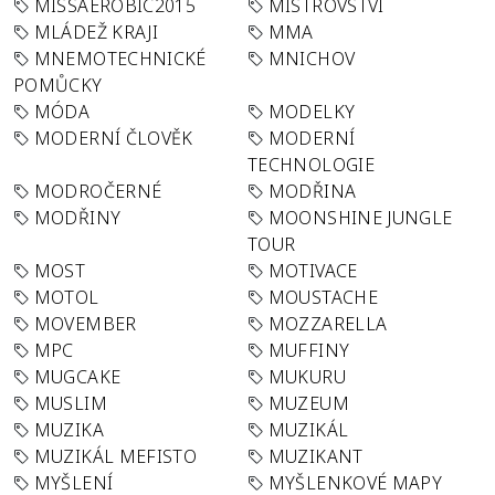
MISSAEROBIC2015
MISTROVSTVÍ
MLÁDEŽ KRAJI
MMA
MNEMOTECHNICKÉ
MNICHOV
POMŮCKY
MÓDA
MODELKY
MODERNÍ ČLOVĚK
MODERNÍ
TECHNOLOGIE
MODROČERNÉ
MODŘINA
MODŘINY
MOONSHINE JUNGLE
TOUR
MOST
MOTIVACE
MOTOL
MOUSTACHE
MOVEMBER
MOZZARELLA
MPC
MUFFINY
MUGCAKE
MUKURU
MUSLIM
MUZEUM
MUZIKA
MUZIKÁL
MUZIKÁL MEFISTO
MUZIKANT
MYŠLENÍ
MYŠLENKOVÉ MAPY