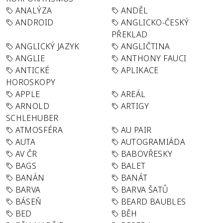
ANALÝZA
ANDĚL
ANDROID
ANGLICKO-ČESKÝ
PŘEKLAD
ANGLICKÝ JAZYK
ANGLIČTINA
ANGLIE
ANTHONY FAUCI
ANTICKÉ
APLIKACE
HOROSKOPY
APPLE
AREÁL
ARNOLD
ARTIGY
SCHLEHUBER
ATMOSFÉRA
AU PAIR
AUTA
AUTOGRAMIÁDA
AV ČR
BABOVŘESKY
BAGS
BALET
BANÁN
BANÁT
BARVA
BARVA ŠATŮ
BÁSEŇ
BEARD BAUBLES
BED
BĚH