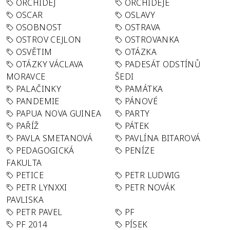
ORCHIDEJ
ORCHIDEJE
OSCAR
OSLAVY
OSOBNOST
OSTRAVA
OSTROV CEJLON
OSTROVANKA
OSVĚTIM
OTÁZKA
OTÁZKY VÁCLAVA
PADESÁT ODSTÍNŮ
MORAVCE
ŠEDI
PALAČINKY
PAMÁTKA
PANDEMIE
PÁNOVÉ
PAPUA NOVA GUINEA
PARTY
PAŘÍŽ
PÁTEK
PAVLA SMETANOVÁ
PAVLÍNA BITAROVÁ
PEDAGOGICKÁ
PENÍZE
FAKULTA
PETICE
PETR LUDWIG
PETR LYNXXI
PETR NOVÁK
PAVLISKA
PETR PAVEL
PF
PF 2014
PÍSEK