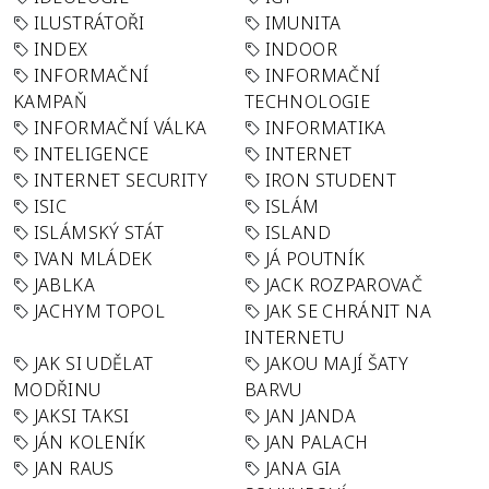
ILUSTRÁTOŘI
IMUNITA
INDEX
INDOOR
INFORMAČNÍ
INFORMAČNÍ
KAMPAŇ
TECHNOLOGIE
INFORMAČNÍ VÁLKA
INFORMATIKA
INTELIGENCE
INTERNET
INTERNET SECURITY
IRON STUDENT
ISIC
ISLÁM
ISLÁMSKÝ STÁT
ISLAND
IVAN MLÁDEK
JÁ POUTNÍK
JABLKA
JACK ROZPAROVAČ
JACHYM TOPOL
JAK SE CHRÁNIT NA
INTERNETU
JAK SI UDĚLAT
JAKOU MAJÍ ŠATY
MODŘINU
BARVU
JAKSI TAKSI
JAN JANDA
JÁN KOLENÍK
JAN PALACH
JAN RAUS
JANA GIA