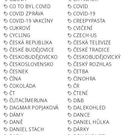
CO TO BYL COVID
COVID
COVID ZPRÁVA
COVID-19
COVID-19 VAKCÍNY
CREEPYPASTA
CUKROVÍ
CVIČENÍ
CYCLING
CZECH-US
ČESKÁ REPUBLIKA
ČESKÁ TELEVIZE
ČESKÉ BUDĚJOVICE
ČESKÉ TRADICE
ČESKOBUDĚJOVICKO
ČESKOBUDĚJOVICKÝ
ČESKOSLOVENSKO
ČESKÝ ROZHLAS
ČESNEK
ČETBA
ČÍNA
ČINOHRA
ČOKOLÁDA
ČR
ČT
ČTENÍ
ČUTACÍMERUNA
D&B
DAGMAR POPJAKOVÁ
DALEKOHLED
DÁMY
DANCE
DANĚ
DANIEL HŮLKA
DANIEL STACH
DÁRKY