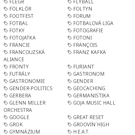
FLEGR
FLYBALL
FOLKLÓR
FOLTYN
FOOTFEST
FORUM
FOTBAL
FOTBALOVÁ LIGA
FOTKY
FOTOGRAFIE
FOTOJATKA
FOTONI
FRANCIE
FRANÇOIS
FRANCOUZSKÁ
FRANZ KAFKA
ALIANCE
FRONTY
FURIANT
FUTRÁLY
GASTRONOM
GASTRONOMIE
GENDER
GENDER-POLITICS
GEOCACHING
GERBERA
GERMANISTIKA
GLENN MILLER
GOJA MUSIC HALL
ORCHESTRA
GOOGLE
GREAT RESET
GROK
GROOVIN´HIGH
GYMNÁZIUM
H.E.A.T.