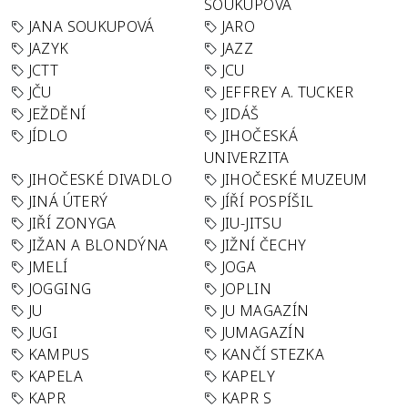
SOUKUPOVÁ
JANA SOUKUPOVÁ
JARO
JAZYK
JAZZ
JCTT
JCU
JČU
JEFFREY A. TUCKER
JEŽDĚNÍ
JIDÁŠ
JÍDLO
JIHOČESKÁ
UNIVERZITA
JIHOČESKÉ DIVADLO
JIHOČESKÉ MUZEUM
JINÁ ÚTERÝ
JÍŘÍ POSPÍŠIL
JIŘÍ ZONYGA
JIU-JITSU
JIŽAN A BLONDÝNA
JIŽNÍ ČECHY
JMELÍ
JOGA
JOGGING
JOPLIN
JU
JU MAGAZÍN
JUGI
JUMAGAZÍN
KAMPUS
KANČÍ STEZKA
KAPELA
KAPELY
KAPR
KAPR S