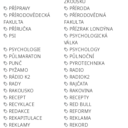
ZKOUŠKU
PŘÍPRAVY
PŘÍRODA
PŘÍRODOVĚDECKÁ
PŘÍRODOVĚDNÁ
FAKULTA
FAKULTA
PŘÍRUČKA
PŘÍZRAK LONDÝNA
PSI
PSYCHOLOGICKÁ
VÁLKA
PSYCHOLOGIE
PSYCHOLOGY
PŮLMARATON
PŮLNOČNÍ
PUNČ
PYROTECHNIKA
PYŽAMO
RADIO
RÁDIO K2
RADIOK2
RADY
RAJČATA
RAKOUSKO
RAKOVINA
RECEPT
RECEPTY
RECYKLACE
RED BULL
REDAKCE
REFORMY
REKAPITULACE
REKLAMA
REKLAMY
REKORD