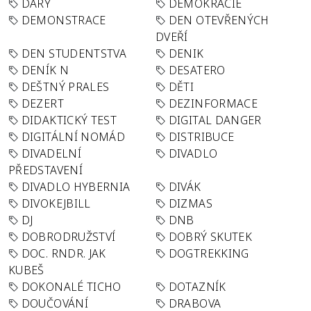
DARY
DEMOKRACIE
DEMONSTRACE
DEN OTEVŘENÝCH
DVEŘÍ
DEN STUDENTSTVA
DENIK
DENÍK N
DESATERO
DEŠTNÝ PRALES
DĚTI
DEZERT
DEZINFORMACE
DIDAKTICKÝ TEST
DIGITAL DANGER
DIGITÁLNÍ NOMÁD
DISTRIBUCE
DIVADELNÍ
DIVADLO
PŘEDSTAVENÍ
DIVADLO HYBERNIA
DIVÁK
DIVOKEJBILL
DIZMAS
DJ
DNB
DOBRODRUŽSTVÍ
DOBRÝ SKUTEK
DOC. RNDR. JAK
DOGTREKKING
KUBEŠ
DOKONALÉ TICHO
DOTAZNÍK
DOUČOVÁNÍ
DRABOVA