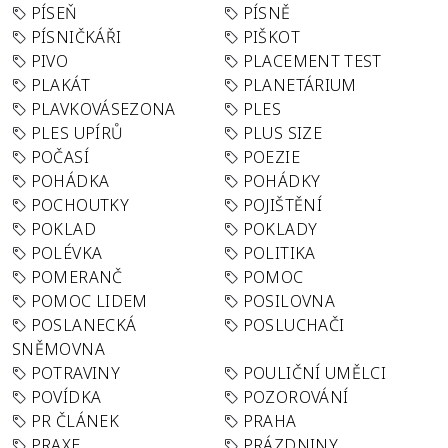
PÍSEŇ
PÍSNĚ
PÍSNIČKÁŘI
PIŠKOT
PIVO
PLACEMENT TEST
PLAKÁT
PLANETÁRIUM
PLAVKOVÁSEZONA
PLES
PLES UPÍRŮ
PLUS SIZE
POČASÍ
POEZIE
POHÁDKA
POHÁDKY
POCHOUTKY
POJIŠTĚNÍ
POKLAD
POKLADY
POLÉVKA
POLITIKA
POMERANČ
POMOC
POMOC LIDEM
POSILOVNA
POSLANECKÁ
POSLUCHAČI
SNĚMOVNA
POTRAVINY
POULIČNÍ UMĚLCI
POVÍDKA
POZOROVÁNÍ
PR ČLÁNEK
PRAHA
PRAXE
PRÁZDNINY