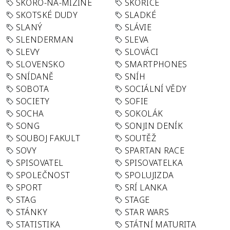
SKORO-NA-MIZINE
SKOŘICE
SKOTSKÉ DUDY
SLADKÉ
SLANÝ
SLÁVIE
SLENDERMAN
SLEVA
SLEVY
SLOVÁCI
SLOVENSKO
SMARTPHONES
SNÍDANĚ
SNÍH
SOBOTA
SOCIÁLNÍ VĚDY
SOCIETY
SOFIE
SOCHA
SOKOLÁK
SONG
SONJIN DENÍK
SOUBOJ FAKULT
SOUTĚŽ
SOVY
SPARTAN RACE
SPISOVATEL
SPISOVATELKA
SPOLEČNOST
SPOLUJIZDA
SPORT
SRÍ LANKA
STAG
STAGE
STÁNKY
STAR WARS
STATISTIKA
STÁTNÍ MATURITA