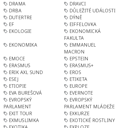
DRAMA
DRAVCI
DRBA
DŮLEŽITÉ UDÁLOSTI
DUTERTRE
DÝNĚ
EF
EIFFELOVKA
EKOLOGIE
EKONOMICKÁ
FAKULTA
EKONOMIKA
EMMANUEL
MACRON
EMOCE
EPSTEIN
ERASMUS
ERASMUS+
ERIK AXL SUND
EROS
ESEJ
ETIKETA
ETIOPIE
EUROPE
EVA BUREŠOVÁ
EVERNOTE
EVROPSKÝ
EVROPSKÝ
PARLAMENT
PARLAMENT MLÁDEŽE
EXIT TOUR
EXKURZE
EXMUSLIMKA
EXOTICKÉ ROSTLINY
EXOTIKA
EXPLOZE