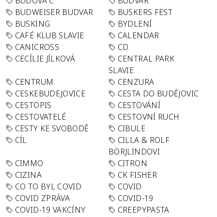
BUDOVA C
BUDVAR
BUDWEISER BUDVAR
BUSKERS FEST
BUSKING
BYDLENÍ
CAFÉ KLUB SLAVIE
CALENDAR
CANICROSS
CD
CECÍLIE JÍLKOVÁ
CENTRAL PARK
SLAVIE
CENTRUM
CENZURA
CESKEBUDEJOVICE
CESTA DO BUDĚJOVIC
CESTOPIS
CESTOVÁNÍ
CESTOVATELÉ
CESTOVNÍ RUCH
CESTY KE SVOBODĚ
CIBULE
CÍL
CILLA & ROLF
BÖRJLINDOVI
CIMMO
CITRON
CIZINA
CK FISHER
CO TO BYL COVID
COVID
COVID ZPRÁVA
COVID-19
COVID-19 VAKCÍNY
CREEPYPASTA