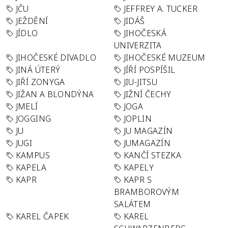
JČU
JEFFREY A. TUCKER
JEŽDĚNÍ
JIDÁŠ
JÍDLO
JIHOČESKÁ
UNIVERZITA
JIHOČESKÉ DIVADLO
JIHOČESKÉ MUZEUM
JINÁ ÚTERÝ
JÍŘÍ POSPÍŠIL
JIŘÍ ZONYGA
JIU-JITSU
JIŽAN A BLONDÝNA
JIŽNÍ ČECHY
JMELÍ
JOGA
JOGGING
JOPLIN
JU
JU MAGAZÍN
JUGI
JUMAGAZÍN
KAMPUS
KANČÍ STEZKA
KAPELA
KAPELY
KAPR
KAPR S
BRAMBOROVÝM
SALÁTEM
KAREL ČAPEK
KAREL