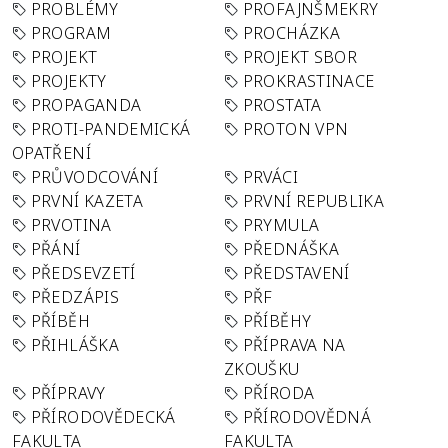
PROBLÉMY
PROFAJNŠMEKRY
PROGRAM
PROCHÁZKA
PROJEKT
PROJEKT SBOR
PROJEKTY
PROKRASTINACE
PROPAGANDA
PROSTATA
PROTI-PANDEMICKÁ
PROTON VPN
OPATŘENÍ
PRŮVODCOVÁNÍ
PRVÁCI
PRVNÍ KAZETA
PRVNÍ REPUBLIKA
PRVOTINA
PRYMULA
PŘÁNÍ
PŘEDNÁŠKA
PŘEDSEVZETÍ
PŘEDSTAVENÍ
PŘEDZÁPIS
PŘF
PŘÍBĚH
PŘÍBĚHY
PŘIHLÁŠKA
PŘÍPRAVA NA
ZKOUŠKU
PŘÍPRAVY
PŘÍRODA
PŘÍRODOVĚDECKÁ
PŘÍRODOVĚDNÁ
FAKULTA
FAKULTA