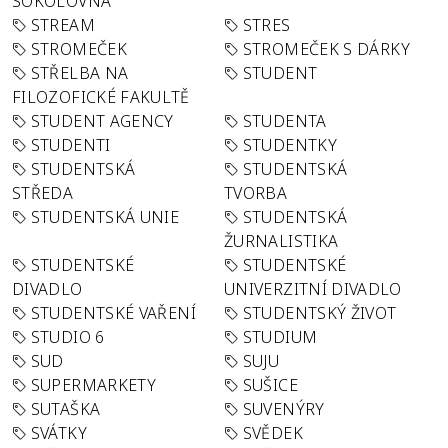
SOKOLOVNA
STREAM
STRES
STROMEČEK
STROMEČEK S DÁRKY
STŘELBA NA
STUDENT
FILOZOFICKÉ FAKULTĚ
STUDENT AGENCY
STUDENTA
STUDENTI
STUDENTKY
STUDENTSKÁ
STUDENTSKÁ
STŘEDA
TVORBA
STUDENTSKÁ UNIE
STUDENTSKÁ
ŽURNALISTIKA
STUDENTSKÉ
STUDENTSKÉ
DIVADLO
UNIVERZITNÍ DIVADLO
STUDENTSKÉ VAŘENÍ
STUDENTSKÝ ŽIVOT
STUDIO 6
STUDIUM
SUD
SUJU
SUPERMARKETY
SUŠICE
SUTAŠKA
SUVENÝRY
SVÁTKY
SVĚDEK