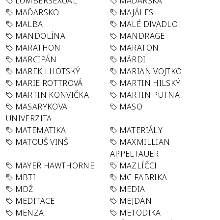
LUMBERSEXUAL
MAĎARSKA
MAĎARSKO
MAJÁLES
MALBA
MALÉ DIVADLO
MANDOLÍNA
MANDRAGE
MARATHON
MARATON
MARCIPÁN
MÁRDI
MAREK LHOTSKÝ
MARIAN VOJTKO
MARIE ROTTROVÁ
MARTIN HILSKÝ
MARTIN KONVIČKA
MARTIN PUTNA
MASARYKOVA
MASO
UNIVERZITA
MATEMATIKA
MATERIÁLY
MATOUŠ VINŠ
MAXMILLIAN
APPELTAUER
MAYER HAWTHORNE
MAZLÍČCI
MBTI
MC FABRIKA
MDŽ
MEDIA
MEDITACE
MEJDAN
MENZA
METODIKA