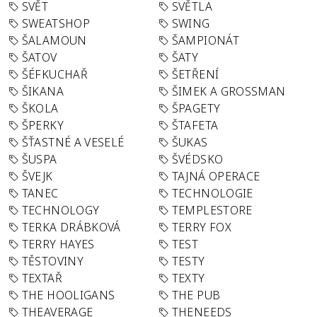
SVĚT
SVĚTLA
SWEATSHOP
SWING
ŠALAMOUN
ŠAMPIONÁT
ŠATOV
ŠATY
ŠÉFKUCHAŘ
ŠETŘENÍ
ŠIKANA
ŠIMEK A GROSSMAN
ŠKOLA
ŠPAGETY
ŠPERKY
ŠTAFETA
ŠŤASTNÉ A VESELÉ
ŠUKAS
ŠUSPA
ŠVÉDSKO
ŠVEJK
TAJNÁ OPERACE
TANEC
TECHNOLOGIE
TECHNOLOGY
TEMPLESTORE
TERKA DRÁBKOVÁ
TERRY FOX
TERRY HAYES
TEST
TĚSTOVINY
TESTY
TEXTAŘ
TEXTY
THE HOOLIGANS
THE PUB
THEAVERAGE
THENEEDS