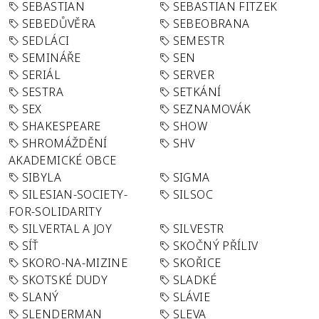
SEBASTIAN
SEBASTIAN FITZEK
SEBEDŮVĚRA
SEBEOBRANA
SEDLÁCI
SEMESTR
SEMINÁŘE
SEN
SERIÁL
SERVER
SESTRA
SETKÁNÍ
SEX
SEZNAMOVÁK
SHAKESPEARE
SHOW
SHROMÁŽDĚNÍ
SHV
AKADEMICKÉ OBCE
SIBYLA
SIGMA
SILESIAN-SOCIETY-
SILSOC
FOR-SOLIDARITY
SILVERTAL A JOY
SILVESTR
SÍŤ
SKOČNÝ PŘÍLIV
SKORO-NA-MIZINE
SKOŘICE
SKOTSKÉ DUDY
SLADKÉ
SLANÝ
SLÁVIE
SLENDERMAN
SLEVA