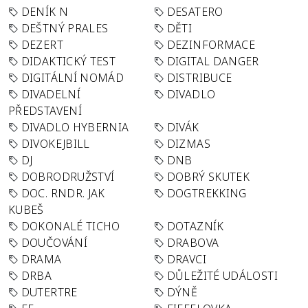
DENÍK N
DESATERO
DEŠTNÝ PRALES
DĚTI
DEZERT
DEZINFORMACE
DIDAKTICKÝ TEST
DIGITAL DANGER
DIGITÁLNÍ NOMÁD
DISTRIBUCE
DIVADELNÍ
DIVADLO
PŘEDSTAVENÍ
DIVADLO HYBERNIA
DIVÁK
DIVOKEJBILL
DIZMAS
DJ
DNB
DOBRODRUŽSTVÍ
DOBRÝ SKUTEK
DOC. RNDR. JAK
DOGTREKKING
KUBEŠ
DOKONALÉ TICHO
DOTAZNÍK
DOUČOVÁNÍ
DRABOVA
DRAMA
DRAVCI
DRBA
DŮLEŽITÉ UDÁLOSTI
DUTERTRE
DÝNĚ