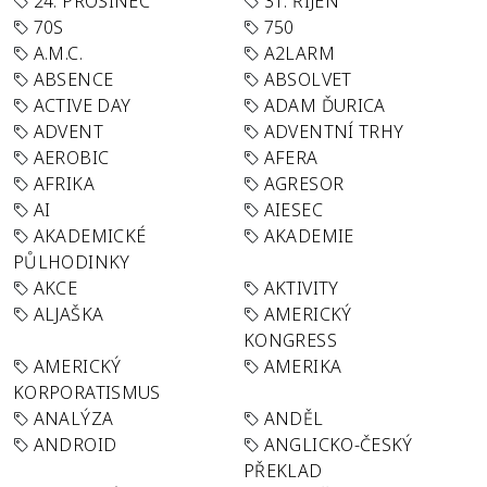
24. PROSINEC
31. ŘÍJEN
70S
750
A.M.C.
A2LARM
ABSENCE
ABSOLVET
ACTIVE DAY
ADAM ĎURICA
ADVENT
ADVENTNÍ TRHY
AEROBIC
AFERA
AFRIKA
AGRESOR
AI
AIESEC
AKADEMICKÉ
AKADEMIE
PŮLHODINKY
AKCE
AKTIVITY
ALJAŠKA
AMERICKÝ
KONGRESS
AMERICKÝ
AMERIKA
KORPORATISMUS
ANALÝZA
ANDĚL
ANDROID
ANGLICKO-ČESKÝ
PŘEKLAD