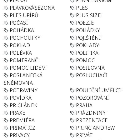
PLAKÁT
PLANETÁRIUM
PLAVKOVÁSEZONA
PLES
PLES UPÍRŮ
PLUS SIZE
POČASÍ
POEZIE
POHÁDKA
POHÁDKY
POCHOUTKY
POJIŠTĚNÍ
POKLAD
POKLADY
POLÉVKA
POLITIKA
POMERANČ
POMOC
POMOC LIDEM
POSILOVNA
POSLANECKÁ
POSLUCHAČI
SNĚMOVNA
POTRAVINY
POULIČNÍ UMĚLCI
POVÍDKA
POZOROVÁNÍ
PR ČLÁNEK
PRAHA
PRAXE
PRÁZDNINY
PREMIÉRA
PREZENTACE
PRIMÁT.CZ
PRINC ANDREW
PRIVACY
PRIVÁT