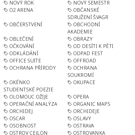
NOVÝ ROK
NOVÝ SEMESTR
O2 ARENA
OBČANSKÉ
SDRUŽENÍ ŠVAGR
OBČERSTVENÍ
OBCHODNÍ
AKADEMIE
OBLEČENÍ
OBRAZY
OČKOVÁNÍ
OD DESÍTI K PĚTI
ODKLÁDÁNÍ
ODPAD FEST
OFFICE SUITE
OFFROAD
OCHRANA PŘÍRODY
OCHRANA
SOUKROMÍ
OKÉNKO
OKUPACE
STUDENTSKÉ POEZIE
OLOMOUC OŽIJE
OPERA
OPERAČNÍ ANALÝZA
ORGANIC MAPS
ORCHIDEJ
ORCHIDEJE
OSCAR
OSLAVY
OSOBNOST
OSTRAVA
OSTROV CEJLON
OSTROVANKA