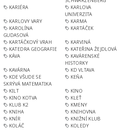
SCHWARZENBERG
KARIÉRA
KARLOVA
UNIVERZITA
KARLOVY VARY
KARMA
KAROLÍNA
KARTÁČEK
GUDASOVÁ
KARTÁČKOVÝ VRAH
KARVINÁ
KATEDRA GEOGRAFIE
KATEŘINA ŽEJDLOVÁ
KÁVA
KAVÁRENSKÉ
HISTORKY
KAVÁRNA
KD VLTAVA
KDE VŠUDE SE
KEŇA
SKRÝVÁ MATEMATIKA
KILT
KINO
KINO KOTVA
KLEŤ
KLUB K2
KMENY
KNIHA
KNIHOVNA
KNÍR
KNIŽNÍ KLUB
KOLÁČ
KOLEDY