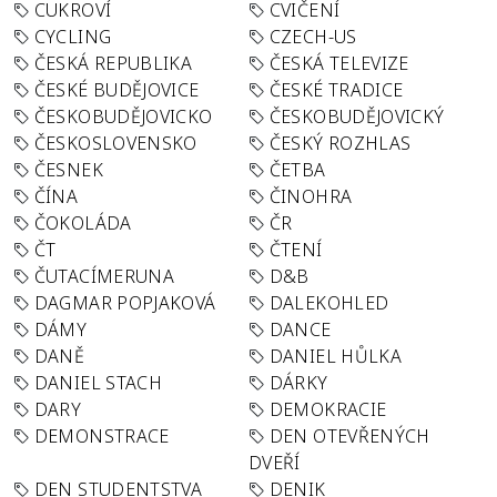
CUKROVÍ
CVIČENÍ
CYCLING
CZECH-US
ČESKÁ REPUBLIKA
ČESKÁ TELEVIZE
ČESKÉ BUDĚJOVICE
ČESKÉ TRADICE
ČESKOBUDĚJOVICKO
ČESKOBUDĚJOVICKÝ
ČESKOSLOVENSKO
ČESKÝ ROZHLAS
ČESNEK
ČETBA
ČÍNA
ČINOHRA
ČOKOLÁDA
ČR
ČT
ČTENÍ
ČUTACÍMERUNA
D&B
DAGMAR POPJAKOVÁ
DALEKOHLED
DÁMY
DANCE
DANĚ
DANIEL HŮLKA
DANIEL STACH
DÁRKY
DARY
DEMOKRACIE
DEMONSTRACE
DEN OTEVŘENÝCH
DVEŘÍ
DEN STUDENTSTVA
DENIK