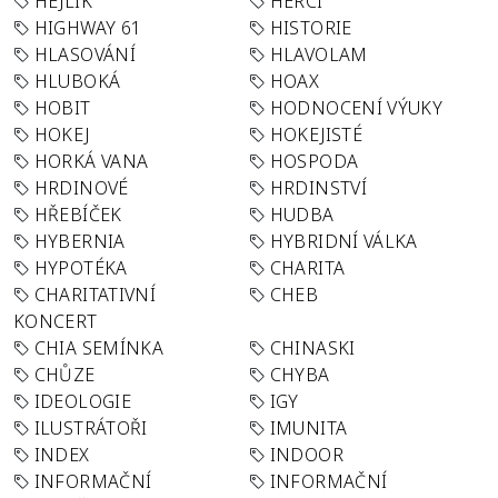
HEJLÍK
HERCI
HIGHWAY 61
HISTORIE
HLASOVÁNÍ
HLAVOLAM
HLUBOKÁ
HOAX
HOBIT
HODNOCENÍ VÝUKY
HOKEJ
HOKEJISTÉ
HORKÁ VANA
HOSPODA
HRDINOVÉ
HRDINSTVÍ
HŘEBÍČEK
HUDBA
HYBERNIA
HYBRIDNÍ VÁLKA
HYPOTÉKA
CHARITA
CHARITATIVNÍ
CHEB
KONCERT
CHIA SEMÍNKA
CHINASKI
CHŮZE
CHYBA
IDEOLOGIE
IGY
ILUSTRÁTOŘI
IMUNITA
INDEX
INDOOR
INFORMAČNÍ
INFORMAČNÍ