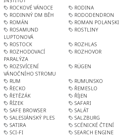
INSTITUT
ROCKOVÉ VÁNOCE
RODINA
RODINNÝ DM BĚH
RODODENDRON
ROMÁN
ROMAN POLANSKI
ROSAMUND
ROSTLINY
LUPTONOVÁ
ROSTOCK
ROZHLAS
ROZHODOVACÍ
ROZHOVOR
PARALÝZA
ROZSVÍCENÍ
RÜGEN
VÁNOČNÍHO STROMU
RUM
RUMUNSKO
ŘECKO
ŘEMESLO
ŘETĚZÁK
ŘÍJEN
ŘÍZEK
SAFARI
SAFE BROWSER
SALÁT
SALESIÁNSKÝ PLES
SALZBURG
SATIRA
SCÉNICKÉ ČTENÍ
SCI-FI
SEARCH ENGINE