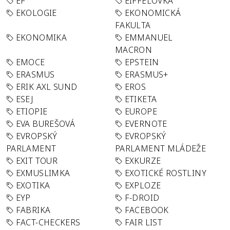
EF
EIFFELOVKA
EKOLOGIE
EKONOMICKÁ
FAKULTA
EKONOMIKA
EMMANUEL
MACRON
EMOCE
EPSTEIN
ERASMUS
ERASMUS+
ERIK AXL SUND
EROS
ESEJ
ETIKETA
ETIOPIE
EUROPE
EVA BUREŠOVÁ
EVERNOTE
EVROPSKÝ
EVROPSKÝ
PARLAMENT
PARLAMENT MLÁDEŽE
EXIT TOUR
EXKURZE
EXMUSLIMKA
EXOTICKÉ ROSTLINY
EXOTIKA
EXPLOZE
EYP
F-DROID
FABRIKA
FACEBOOK
FACT-CHECKERS
FAIR LIST