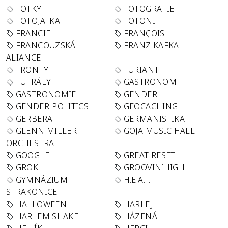
FOTKY
FOTOGRAFIE
FOTOJATKA
FOTONI
FRANCIE
FRANÇOIS
FRANCOUZSKÁ
FRANZ KAFKA
ALIANCE
FRONTY
FURIANT
FUTRÁLY
GASTRONOM
GASTRONOMIE
GENDER
GENDER-POLITICS
GEOCACHING
GERBERA
GERMANISTIKA
GLENN MILLER
GOJA MUSIC HALL
ORCHESTRA
GOOGLE
GREAT RESET
GROK
GROOVIN´HIGH
GYMNÁZIUM
H.E.A.T.
STRAKONICE
HALLOWEEN
HARLEJ
HARLEM SHAKE
HÁZENÁ