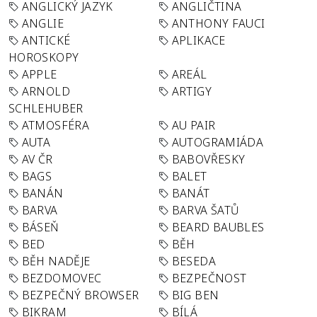
ANGLICKÝ JAZYK
ANGLIČTINA
ANGLIE
ANTHONY FAUCI
ANTICKÉ
APLIKACE
HOROSKOPY
APPLE
AREÁL
ARNOLD
ARTIGY
SCHLEHUBER
ATMOSFÉRA
AU PAIR
AUTA
AUTOGRAMIÁDA
AV ČR
BABOVŘESKY
BAGS
BALET
BANÁN
BANÁT
BARVA
BARVA ŠATŮ
BÁSEŇ
BEARD BAUBLES
BED
BĚH
BĚH NADĚJE
BESEDA
BEZDOMOVEC
BEZPEČNOST
BEZPEČNÝ BROWSER
BIG BEN
BIKRAM
BÍLÁ