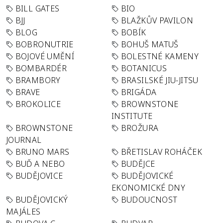
BILL GATES
BIO
BJJ
BLAŽKŮV PAVILON
BLOG
BOBÍK
BOBRONUTRIE
BOHUŠ MATUŠ
BOJOVÉ UMĚNÍ
BOLESTNÉ KAMENY
BOMBARDÉR
BOTANICUS
BRAMBORY
BRASILSKÉ JIU-JITSU
BRAVE
BRIGÁDA
BROKOLICE
BROWNSTONE
INSTITUTE
BROWNSTONE
BROŽURA
JOURNAL
BRUNO MARS
BŘETISLAV ROHÁČEK
BUĎ A NEBO
BUDĚJCE
BUDĚJOVICE
BUDĚJOVICKÉ
EKONOMICKÉ DNY
BUDĚJOVICKÝ
BUDOUCNOST
MAJÁLES