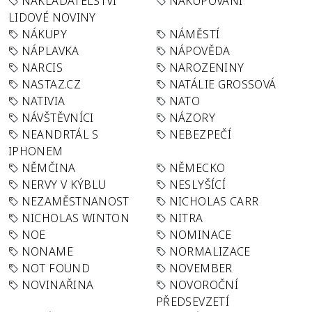
NAKLADATELSTVÍ
NAKUPOVÁNÍ
LIDOVÉ NOVINY
NÁKUPY
NÁMĚSTÍ
NÁPLAVKA
NÁPOVĚDA
NARCIS
NAROZENINY
NASTAZ.CZ
NATÁLIE GROSSOVÁ
NATIVIA
NATO
NÁVŠTĚVNÍCI
NÁZORY
NEANDRTÁL S
NEBEZPEČÍ
IPHONEM
NĚMČINA
NĚMECKO
NERVY V KÝBLU
NESLYŠÍCÍ
NEZAMĚSTNANOST
NICHOLAS CARR
NICHOLAS WINTON
NITRA
NOE
NOMINACE
NONAME
NORMALIZACE
NOT FOUND
NOVEMBER
NOVINAŘINA
NOVOROČNÍ
PŘEDSEVZETÍ