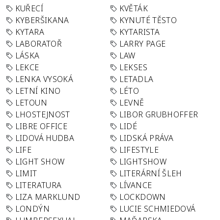
KUŘECÍ
KVĚTÁK
KYBERŠIKANA
KYNUTÉ TĚSTO
KYTARA
KYTARISTA
LABORATOŘ
LARRY PAGE
LÁSKA
LAW
LEKCE
LEKSES
LENKA VYSOKÁ
LETADLA
LETNÍ KINO
LÉTO
LETOUN
LEVNĚ
LHOSTEJNOST
LIBOR GRUBHOFFER
LIBRE OFFICE
LIDÉ
LIDOVÁ HUDBA
LIDSKÁ PRÁVA
LIFE
LIFESTYLE
LIGHT SHOW
LIGHTSHOW
LIMIT
LITERÁRNÍ ŠLEH
LITERATURA
LÍVANCE
LIZA MARKLUND
LOCKDOWN
LONDÝN
LUCIE SCHMIEDOVÁ