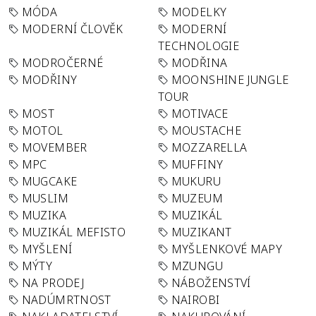
MÓDA
MODELKY
MODERNÍ ČLOVĚK
MODERNÍ
TECHNOLOGIE
MODROČERNÉ
MODŘINA
MODŘINY
MOONSHINE JUNGLE
TOUR
MOST
MOTIVACE
MOTOL
MOUSTACHE
MOVEMBER
MOZZARELLA
MPC
MUFFINY
MUGCAKE
MUKURU
MUSLIM
MUZEUM
MUZIKA
MUZIKÁL
MUZIKÁL MEFISTO
MUZIKANT
MYŠLENÍ
MYŠLENKOVÉ MAPY
MÝTY
MZUNGU
NA PRODEJ
NÁBOŽENSTVÍ
NADÚMRTNOST
NAIROBI