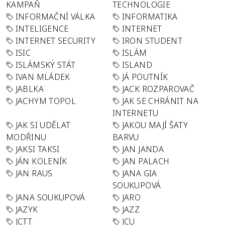
KAMPAŇ
TECHNOLOGIE
INFORMAČNÍ VÁLKA
INFORMATIKA
INTELIGENCE
INTERNET
INTERNET SECURITY
IRON STUDENT
ISIC
ISLÁM
ISLÁMSKÝ STÁT
ISLAND
IVAN MLÁDEK
JÁ POUTNÍK
JABLKA
JACK ROZPAROVAČ
JACHYM TOPOL
JAK SE CHRÁNIT NA
INTERNETU
JAK SI UDĚLAT
JAKOU MAJÍ ŠATY
MODŘINU
BARVU
JAKSI TAKSI
JAN JANDA
JÁN KOLENÍK
JAN PALACH
JAN RAUS
JANA GIA
SOUKUPOVÁ
JANA SOUKUPOVÁ
JARO
JAZYK
JAZZ
JCTT
JCU