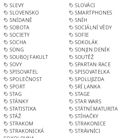
SLEVY
SLOVÁCI
SLOVENSKO
SMARTPHONES
SNÍDANĚ
SNÍH
SOBOTA
SOCIÁLNÍ VĚDY
SOCIETY
SOFIE
SOCHA
SOKOLÁK
SONG
SONJIN DENÍK
SOUBOJ FAKULT
SOUTĚŽ
SOVY
SPARTAN RACE
SPISOVATEL
SPISOVATELKA
SPOLEČNOST
SPOLUJIZDA
SPORT
SRÍ LANKA
STAG
STAGE
STÁNKY
STAR WARS
STATISTIKA
STÁTNÍ MATURITA
STÁŽ
STÍHAČKY
STRAKOM
STRAKONICE
STRAKONICKÁ
STRÁVNÍCI