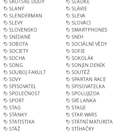
SKOTSKÉ DUDY
SLADKÉ
SLANÝ
SLÁVIE
SLENDERMAN
SLEVA
SLEVY
SLOVÁCI
SLOVENSKO
SMARTPHONES
SNÍDANĚ
SNÍH
SOBOTA
SOCIÁLNÍ VĚDY
SOCIETY
SOFIE
SOCHA
SOKOLÁK
SONG
SONJIN DENÍK
SOUBOJ FAKULT
SOUTĚŽ
SOVY
SPARTAN RACE
SPISOVATEL
SPISOVATELKA
SPOLEČNOST
SPOLUJIZDA
SPORT
SRÍ LANKA
STAG
STAGE
STÁNKY
STAR WARS
STATISTIKA
STÁTNÍ MATURITA
STÁŽ
STÍHAČKY