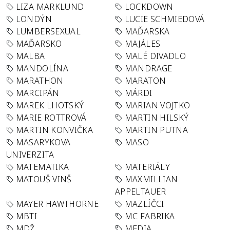
LIZA MARKLUND
LOCKDOWN
LONDÝN
LUCIE SCHMIEDOVÁ
LUMBERSEXUAL
MAĎARSKA
MAĎARSKO
MAJÁLES
MALBA
MALÉ DIVADLO
MANDOLÍNA
MANDRAGE
MARATHON
MARATON
MARCIPÁN
MÁRDI
MAREK LHOTSKÝ
MARIAN VOJTKO
MARIE ROTTROVÁ
MARTIN HILSKÝ
MARTIN KONVIČKA
MARTIN PUTNA
MASARYKOVA
MASO
UNIVERZITA
MATEMATIKA
MATERIÁLY
MATOUŠ VINŠ
MAXMILLIAN
APPELTAUER
MAYER HAWTHORNE
MAZLÍČCI
MBTI
MC FABRIKA
MDŽ
MEDIA