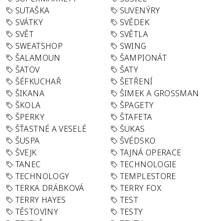
SUTAŠKA
SUVENÝRY
SVÁTKY
SVĚDEK
SVĚT
SVĚTLA
SWEATSHOP
SWING
ŠALAMOUN
ŠAMPIONÁT
ŠATOV
ŠATY
ŠÉFKUCHAŘ
ŠETŘENÍ
ŠIKANA
ŠIMEK A GROSSMAN
ŠKOLA
ŠPAGETY
ŠPERKY
ŠTAFETA
ŠŤASTNÉ A VESELÉ
ŠUKAS
ŠUSPA
ŠVÉDSKO
ŠVEJK
TAJNÁ OPERACE
TANEC
TECHNOLOGIE
TECHNOLOGY
TEMPLESTORE
TERKA DRÁBKOVÁ
TERRY FOX
TERRY HAYES
TEST
TĚSTOVINY
TESTY