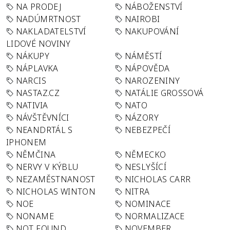
NA PRODEJ
NÁBOŽENSTVÍ
NADÚMRTNOST
NAIROBI
NAKLADATELSTVÍ
NAKUPOVÁNÍ
LIDOVÉ NOVINY
NÁKUPY
NÁMĚSTÍ
NÁPLAVKA
NÁPOVĚDA
NARCIS
NAROZENINY
NASTAZ.CZ
NATÁLIE GROSSOVÁ
NATIVIA
NATO
NÁVŠTĚVNÍCI
NÁZORY
NEANDRTÁL S
NEBEZPEČÍ
IPHONEM
NĚMČINA
NĚMECKO
NERVY V KÝBLU
NESLYŠÍCÍ
NEZAMĚSTNANOST
NICHOLAS CARR
NICHOLAS WINTON
NITRA
NOE
NOMINACE
NONAME
NORMALIZACE
NOT FOUND
NOVEMBER