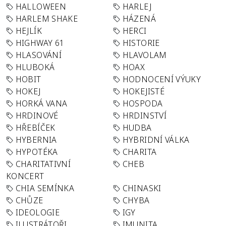
HALLOWEEN
HARLEJ
HARLEM SHAKE
HÁZENÁ
HEJLÍK
HERCI
HIGHWAY 61
HISTORIE
HLASOVÁNÍ
HLAVOLAM
HLUBOKÁ
HOAX
HOBIT
HODNOCENÍ VÝUKY
HOKEJ
HOKEJISTÉ
HORKÁ VANA
HOSPODA
HRDINOVÉ
HRDINSTVÍ
HŘEBÍČEK
HUDBA
HYBERNIA
HYBRIDNÍ VÁLKA
HYPOTÉKA
CHARITA
CHARITATIVNÍ
CHEB
KONCERT
CHIA SEMÍNKA
CHINASKI
CHŮZE
CHYBA
IDEOLOGIE
IGY
ILUSTRÁTOŘI
IMUNITA