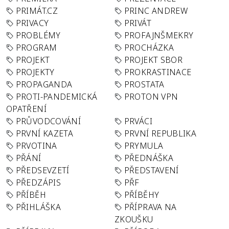
PRIMÁT.CZ
PRINC ANDREW
PRIVACY
PRIVÁT
PROBLÉMY
PROFAJNŠMEKRY
PROGRAM
PROCHÁZKA
PROJEKT
PROJEKT SBOR
PROJEKTY
PROKRASTINACE
PROPAGANDA
PROSTATA
PROTI-PANDEMICKÁ
PROTON VPN
OPATŘENÍ
PRŮVODCOVÁNÍ
PRVÁCI
PRVNÍ KAZETA
PRVNÍ REPUBLIKA
PRVOTINA
PRYMULA
PŘÁNÍ
PŘEDNÁŠKA
PŘEDSEVZETÍ
PŘEDSTAVENÍ
PŘEDZÁPIS
PŘF
PŘÍBĚH
PŘÍBĚHY
PŘIHLÁŠKA
PŘÍPRAVA NA
ZKOUŠKU