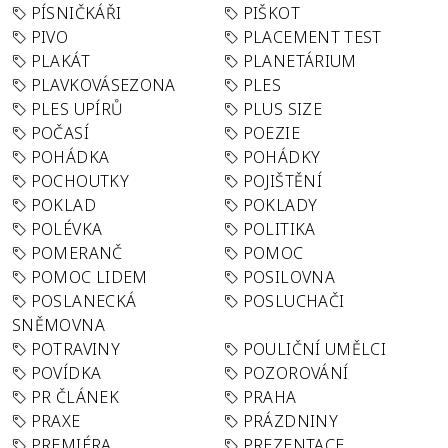
PÍSNIČKÁŘI
PIŠKOT
PIVO
PLACEMENT TEST
PLAKÁT
PLANETÁRIUM
PLAVKOVÁSEZONA
PLES
PLES UPÍRŮ
PLUS SIZE
POČASÍ
POEZIE
POHÁDKA
POHÁDKY
POCHOUTKY
POJIŠTĚNÍ
POKLAD
POKLADY
POLÉVKA
POLITIKA
POMERANČ
POMOC
POMOC LIDEM
POSILOVNA
POSLANECKÁ
POSLUCHAČI
SNĚMOVNA
POTRAVINY
POULIČNÍ UMĚLCI
POVÍDKA
POZOROVÁNÍ
PR ČLÁNEK
PRAHA
PRAXE
PRÁZDNINY
PREMIÉRA
PREZENTACE