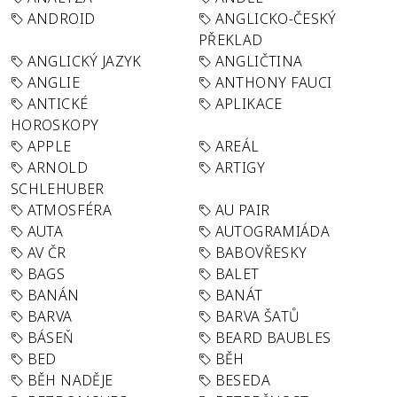
ANDROID
ANGLICKO-ČESKÝ
PŘEKLAD
ANGLICKÝ JAZYK
ANGLIČTINA
ANGLIE
ANTHONY FAUCI
ANTICKÉ
APLIKACE
HOROSKOPY
APPLE
AREÁL
ARNOLD
ARTIGY
SCHLEHUBER
ATMOSFÉRA
AU PAIR
AUTA
AUTOGRAMIÁDA
AV ČR
BABOVŘESKY
BAGS
BALET
BANÁN
BANÁT
BARVA
BARVA ŠATŮ
BÁSEŇ
BEARD BAUBLES
BED
BĚH
BĚH NADĚJE
BESEDA