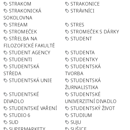
STRAKOM
STRAKONICE
STRAKONICKÁ
STRÁVNÍCI
SOKOLOVNA
STREAM
STRES
STROMEČEK
STROMEČEK S DÁRKY
STŘELBA NA
STUDENT
FILOZOFICKÉ FAKULTĚ
STUDENT AGENCY
STUDENTA
STUDENTI
STUDENTKY
STUDENTSKÁ
STUDENTSKÁ
STŘEDA
TVORBA
STUDENTSKÁ UNIE
STUDENTSKÁ
ŽURNALISTIKA
STUDENTSKÉ
STUDENTSKÉ
DIVADLO
UNIVERZITNÍ DIVADLO
STUDENTSKÉ VAŘENÍ
STUDENTSKÝ ŽIVOT
STUDIO 6
STUDIUM
SUD
SUJU
SUPERMARKETY
SUŠICE