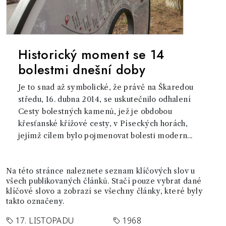
Historický moment se 14
bolestmi dnešní doby
Je to snad až symbolické, že právě na Škaredou
středu, 16. dubna 2014, se uskutečnilo odhalení
Cesty bolestných kamenů, jež je obdobou
křesťanské křížové cesty, v Píseckých horách,
jejímž cílem bylo pojmenovat bolesti modern...
Na této stránce naleznete seznam klíčových slov u
všech publikovaných článků. Stačí pouze vybrat dané
klíčové slovo a zobrazí se všechny články, které byly
takto označeny.
17. LISTOPADU
1968