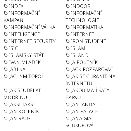
INDEX
INDOOR
INFORMAČNÍ
INFORMAČNÍ
KAMPAŇ
TECHNOLOGIE
INFORMAČNÍ VÁLKA
INFORMATIKA
INTELIGENCE
INTERNET
INTERNET SECURITY
IRON STUDENT
ISIC
ISLÁM
ISLÁMSKÝ STÁT
ISLAND
IVAN MLÁDEK
JÁ POUTNÍK
JABLKA
JACK ROZPAROVAČ
JACHYM TOPOL
JAK SE CHRÁNIT NA
INTERNETU
JAK SI UDĚLAT
JAKOU MAJÍ ŠATY
MODŘINU
BARVU
JAKSI TAKSI
JAN JANDA
JÁN KOLENÍK
JAN PALACH
JAN RAUS
JANA GIA
SOUKUPOVÁ