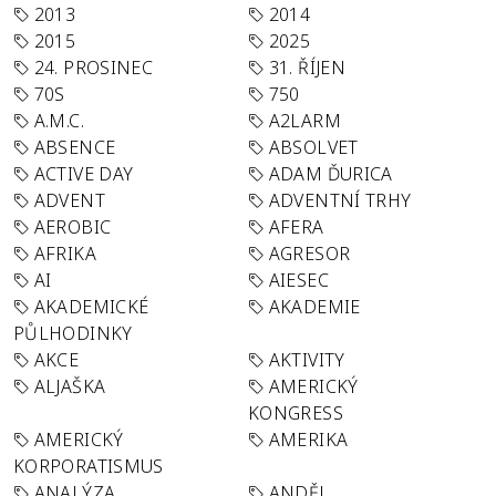
2013
2014
2015
2025
24. PROSINEC
31. ŘÍJEN
70S
750
A.M.C.
A2LARM
ABSENCE
ABSOLVET
ACTIVE DAY
ADAM ĎURICA
ADVENT
ADVENTNÍ TRHY
AEROBIC
AFERA
AFRIKA
AGRESOR
AI
AIESEC
AKADEMICKÉ
AKADEMIE
PŮLHODINKY
AKCE
AKTIVITY
ALJAŠKA
AMERICKÝ
KONGRESS
AMERICKÝ
AMERIKA
KORPORATISMUS
ANALÝZA
ANDĚL