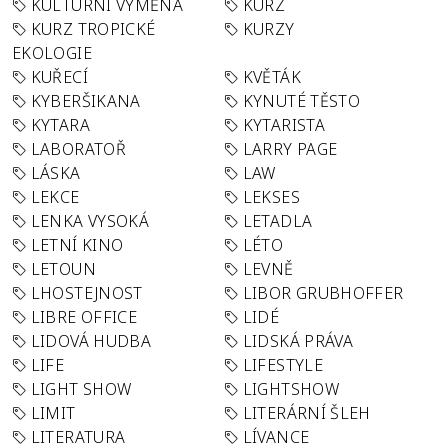
KULTURNÍ VÝMĚNA
KURZ
KURZ TROPICKÉ
KURZY
EKOLOGIE
KUŘECÍ
KVĚTÁK
KYBERŠIKANA
KYNUTÉ TĚSTO
KYTARA
KYTARISTA
LABORATOŘ
LARRY PAGE
LÁSKA
LAW
LEKCE
LEKSES
LENKA VYSOKÁ
LETADLA
LETNÍ KINO
LÉTO
LETOUN
LEVNĚ
LHOSTEJNOST
LIBOR GRUBHOFFER
LIBRE OFFICE
LIDÉ
LIDOVÁ HUDBA
LIDSKÁ PRÁVA
LIFE
LIFESTYLE
LIGHT SHOW
LIGHTSHOW
LIMIT
LITERÁRNÍ ŠLEH
LITERATURA
LÍVANCE