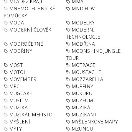
MLÁDEŽ KRAJI
MMA
MNEMOTECHNICKÉ
MNICHOV
POMŮCKY
MÓDA
MODELKY
MODERNÍ ČLOVĚK
MODERNÍ
TECHNOLOGIE
MODROČERNÉ
MODŘINA
MODŘINY
MOONSHINE JUNGLE
TOUR
MOST
MOTIVACE
MOTOL
MOUSTACHE
MOVEMBER
MOZZARELLA
MPC
MUFFINY
MUGCAKE
MUKURU
MUSLIM
MUZEUM
MUZIKA
MUZIKÁL
MUZIKÁL MEFISTO
MUZIKANT
MYŠLENÍ
MYŠLENKOVÉ MAPY
MÝTY
MZUNGU