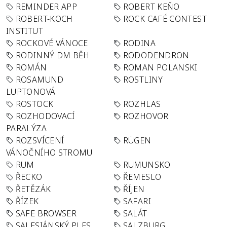
REMINDER APP
ROBERT KEŇO
ROBERT-KOCH
ROCK CAFÉ CONTEST
INSTITUT
ROCKOVÉ VÁNOCE
RODINA
RODINNÝ DM BĚH
RODODENDRON
ROMÁN
ROMAN POLANSKI
ROSAMUND
ROSTLINY
LUPTONOVÁ
ROSTOCK
ROZHLAS
ROZHODOVACÍ
ROZHOVOR
PARALÝZA
ROZSVÍCENÍ
RÜGEN
VÁNOČNÍHO STROMU
RUM
RUMUNSKO
ŘECKO
ŘEMESLO
ŘETĚZÁK
ŘÍJEN
ŘÍZEK
SAFARI
SAFE BROWSER
SALÁT
SALESIÁNSKÝ PLES
SALZBURG