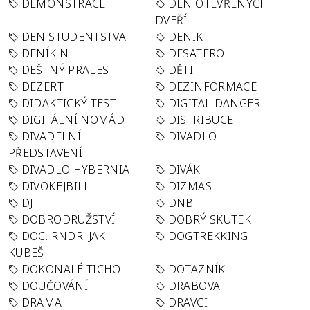
DEMONSTRACE
DEN OTEVŘENÝCH
DVEŘÍ
DEN STUDENTSTVA
DENIK
DENÍK N
DESATERO
DEŠTNÝ PRALES
DĚTI
DEZERT
DEZINFORMACE
DIDAKTICKÝ TEST
DIGITAL DANGER
DIGITÁLNÍ NOMÁD
DISTRIBUCE
DIVADELNÍ
DIVADLO
PŘEDSTAVENÍ
DIVADLO HYBERNIA
DIVÁK
DIVOKEJBILL
DIZMAS
DJ
DNB
DOBRODRUŽSTVÍ
DOBRÝ SKUTEK
DOC. RNDR. JAK
DOGTREKKING
KUBEŠ
DOKONALÉ TICHO
DOTAZNÍK
DOUČOVÁNÍ
DRABOVA
DRAMA
DRAVCI