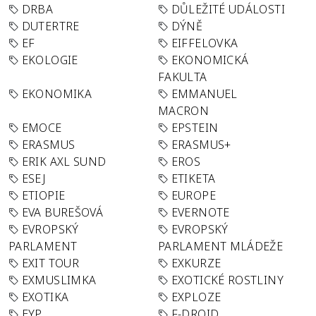
DRBA
DŮLEŽITÉ UDÁLOSTI
DUTERTRE
DÝNĚ
EF
EIFFELOVKA
EKOLOGIE
EKONOMICKÁ
FAKULTA
EKONOMIKA
EMMANUEL
MACRON
EMOCE
EPSTEIN
ERASMUS
ERASMUS+
ERIK AXL SUND
EROS
ESEJ
ETIKETA
ETIOPIE
EUROPE
EVA BUREŠOVÁ
EVERNOTE
EVROPSKÝ
EVROPSKÝ
PARLAMENT
PARLAMENT MLÁDEŽE
EXIT TOUR
EXKURZE
EXMUSLIMKA
EXOTICKÉ ROSTLINY
EXOTIKA
EXPLOZE
EYP
F-DROID