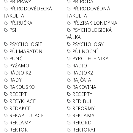
PŘÍPRAVY
PŘÍRODA
PŘÍRODOVĚDECKÁ
PŘÍRODOVĚDNÁ
FAKULTA
FAKULTA
PŘÍRUČKA
PŘÍZRAK LONDÝNA
PSI
PSYCHOLOGICKÁ
VÁLKA
PSYCHOLOGIE
PSYCHOLOGY
PŮLMARATON
PŮLNOČNÍ
PUNČ
PYROTECHNIKA
PYŽAMO
RADIO
RÁDIO K2
RADIOK2
RADY
RAJČATA
RAKOUSKO
RAKOVINA
RECEPT
RECEPTY
RECYKLACE
RED BULL
REDAKCE
REFORMY
REKAPITULACE
REKLAMA
REKLAMY
REKORD
REKTOR
REKTORÁT