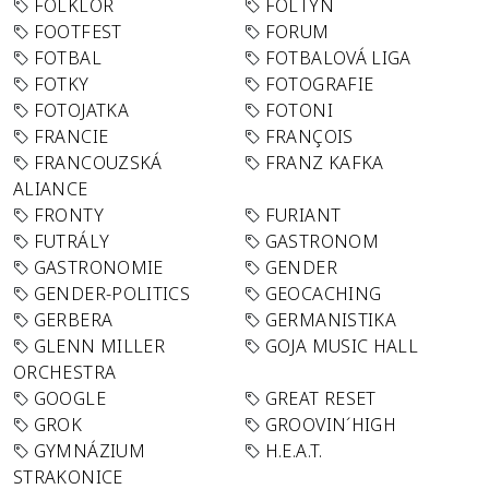
FOLKLÓR
FOLTYN
FOOTFEST
FORUM
FOTBAL
FOTBALOVÁ LIGA
FOTKY
FOTOGRAFIE
FOTOJATKA
FOTONI
FRANCIE
FRANÇOIS
FRANCOUZSKÁ
FRANZ KAFKA
ALIANCE
FRONTY
FURIANT
FUTRÁLY
GASTRONOM
GASTRONOMIE
GENDER
GENDER-POLITICS
GEOCACHING
GERBERA
GERMANISTIKA
GLENN MILLER
GOJA MUSIC HALL
ORCHESTRA
GOOGLE
GREAT RESET
GROK
GROOVIN´HIGH
GYMNÁZIUM
H.E.A.T.
STRAKONICE