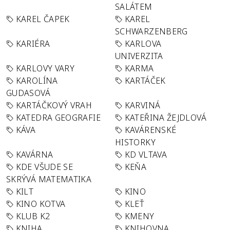
SALÁTEM
KAREL ČAPEK
KAREL
SCHWARZENBERG
KARIÉRA
KARLOVA
UNIVERZITA
KARLOVY VARY
KARMA
KAROLÍNA
KARTÁČEK
GUDASOVÁ
KARTÁČKOVÝ VRAH
KARVINÁ
KATEDRA GEOGRAFIE
KATEŘINA ŽEJDLOVÁ
KÁVA
KAVÁRENSKÉ
HISTORKY
KAVÁRNA
KD VLTAVA
KDE VŠUDE SE
KEŇA
SKRÝVÁ MATEMATIKA
KILT
KINO
KINO KOTVA
KLEŤ
KLUB K2
KMENY
KNIHA
KNIHOVNA