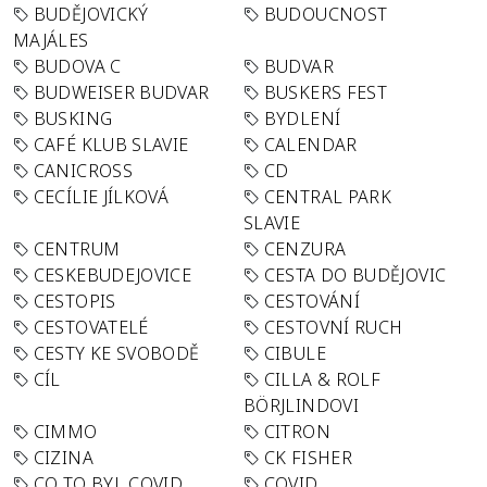
BUDĚJOVICKÝ
BUDOUCNOST
MAJÁLES
BUDOVA C
BUDVAR
BUDWEISER BUDVAR
BUSKERS FEST
BUSKING
BYDLENÍ
CAFÉ KLUB SLAVIE
CALENDAR
CANICROSS
CD
CECÍLIE JÍLKOVÁ
CENTRAL PARK
SLAVIE
CENTRUM
CENZURA
CESKEBUDEJOVICE
CESTA DO BUDĚJOVIC
CESTOPIS
CESTOVÁNÍ
CESTOVATELÉ
CESTOVNÍ RUCH
CESTY KE SVOBODĚ
CIBULE
CÍL
CILLA & ROLF
BÖRJLINDOVI
CIMMO
CITRON
CIZINA
CK FISHER
CO TO BYL COVID
COVID