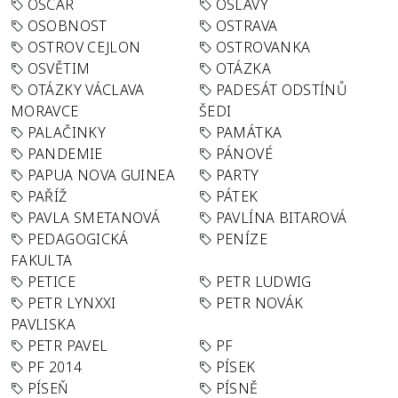
OSCAR
OSLAVY
OSOBNOST
OSTRAVA
OSTROV CEJLON
OSTROVANKA
OSVĚTIM
OTÁZKA
OTÁZKY VÁCLAVA
PADESÁT ODSTÍNŮ
MORAVCE
ŠEDI
PALAČINKY
PAMÁTKA
PANDEMIE
PÁNOVÉ
PAPUA NOVA GUINEA
PARTY
PAŘÍŽ
PÁTEK
PAVLA SMETANOVÁ
PAVLÍNA BITAROVÁ
PEDAGOGICKÁ
PENÍZE
FAKULTA
PETICE
PETR LUDWIG
PETR LYNXXI
PETR NOVÁK
PAVLISKA
PETR PAVEL
PF
PF 2014
PÍSEK
PÍSEŇ
PÍSNĚ