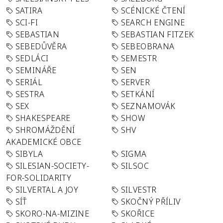
SATIRA
SCÉNICKÉ ČTENÍ
SCI-FI
SEARCH ENGINE
SEBASTIAN
SEBASTIAN FITZEK
SEBEDŮVĚRA
SEBEOBRANA
SEDLÁCI
SEMESTR
SEMINÁŘE
SEN
SERIÁL
SERVER
SESTRA
SETKÁNÍ
SEX
SEZNAMOVÁK
SHAKESPEARE
SHOW
SHROMÁŽDĚNÍ
SHV
AKADEMICKÉ OBCE
SIBYLA
SIGMA
SILESIAN-SOCIETY-
SILSOC
FOR-SOLIDARITY
SILVERTAL A JOY
SILVESTR
SÍŤ
SKOČNÝ PŘÍLIV
SKORO-NA-MIZINE
SKOŘICE