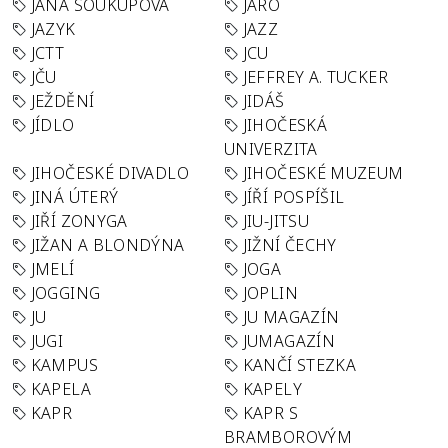
JANA SOUKUPOVÁ
JARO
JAZYK
JAZZ
JCTT
JCU
JČU
JEFFREY A. TUCKER
JEŽDĚNÍ
JIDÁŠ
JÍDLO
JIHOČESKÁ
UNIVERZITA
JIHOČESKÉ DIVADLO
JIHOČESKÉ MUZEUM
JINÁ ÚTERÝ
JÍŘÍ POSPÍŠIL
JIŘÍ ZONYGA
JIU-JITSU
JIŽAN A BLONDÝNA
JIŽNÍ ČECHY
JMELÍ
JOGA
JOGGING
JOPLIN
JU
JU MAGAZÍN
JUGI
JUMAGAZÍN
KAMPUS
KANČÍ STEZKA
KAPELA
KAPELY
KAPR
KAPR S
BRAMBOROVÝM