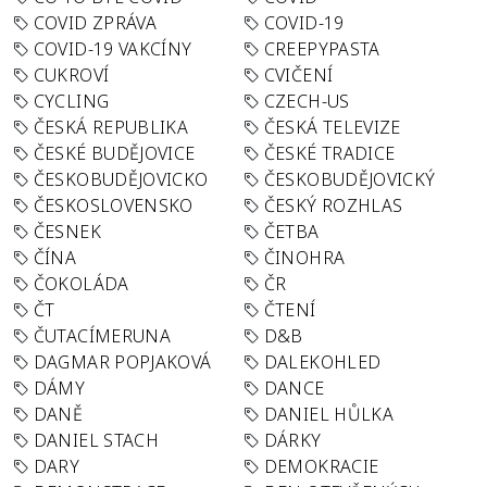
COVID ZPRÁVA
COVID-19
COVID-19 VAKCÍNY
CREEPYPASTA
CUKROVÍ
CVIČENÍ
CYCLING
CZECH-US
ČESKÁ REPUBLIKA
ČESKÁ TELEVIZE
ČESKÉ BUDĚJOVICE
ČESKÉ TRADICE
ČESKOBUDĚJOVICKO
ČESKOBUDĚJOVICKÝ
ČESKOSLOVENSKO
ČESKÝ ROZHLAS
ČESNEK
ČETBA
ČÍNA
ČINOHRA
ČOKOLÁDA
ČR
ČT
ČTENÍ
ČUTACÍMERUNA
D&B
DAGMAR POPJAKOVÁ
DALEKOHLED
DÁMY
DANCE
DANĚ
DANIEL HŮLKA
DANIEL STACH
DÁRKY
DARY
DEMOKRACIE