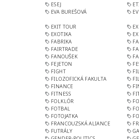
ESEJ
ET
EVA BUREŠOVÁ
E
EXIT TOUR
EX
EXOTIKA
EX
FABRIKA
F
FAIRTRADE
F
FANOUŠEK
FA
FEJETON
FE
FIGHT
FI
FILOZOFICKÁ FAKULTA
FI
FINANCE
F
FITNESS
FI
FOLKLÓR
F
FOTBAL
FO
FOTOJATKA
F
FRANCOUZSKÁ ALIANCE
FR
FUTRÁLY
G
GENDER-POLITICS
G