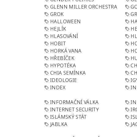
GLENN MILLER ORCHESTRA
GO
GROK
GR
HALLOWEEN
HA
HEJLÍK
HE
HLASOVÁNÍ
H
HOBIT
H
HORKÁ VANA
H
HŘEBÍČEK
H
HYPOTÉKA
CH
CHIA SEMÍNKA
CH
IDEOLOGIE
IG
INDEX
I
INFORMAČNÍ VÁLKA
IN
INTERNET SECURITY
IR
ISLÁMSKÝ STÁT
IS
JABLKA
JA