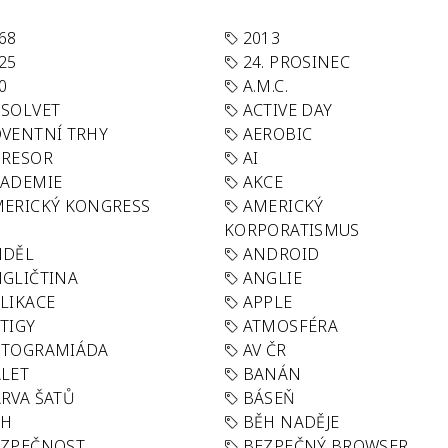
68
2013
25
24. PROSINEC
0
A.M.C.
SOLVET
ACTIVE DAY
VENTNÍ TRHY
AEROBIC
GRESOR
AI
KADEMIE
AKCE
ERICKÝ KONGRESS
AMERICKÝ
KORPORATISMUS
NDĚL
ANDROID
GLIČTINA
ANGLIE
LIKACE
APPLE
TIGY
ATMOSFÉRA
UTOGRAMIÁDA
AV ČR
LET
BANÁN
RVA ŠATŮ
BÁSEŇ
ĚH
BĚH NADĚJE
EZPEČNOST
BEZPEČNÝ BROWSER