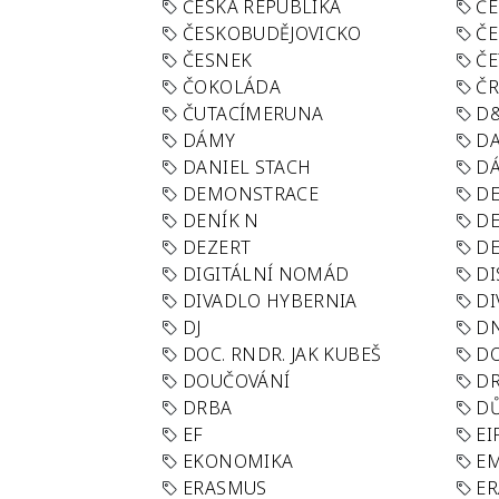
ČESKÁ REPUBLIKA
ČE
ČESKOBUDĚJOVICKO
ČE
ČESNEK
ČE
ČOKOLÁDA
Č
ČUTACÍMERUNA
D
DÁMY
D
DANIEL STACH
D
DEMONSTRACE
DE
DENÍK N
DE
DEZERT
D
DIGITÁLNÍ NOMÁD
DI
DIVADLO HYBERNIA
DI
DJ
D
DOC. RNDR. JAK KUBEŠ
D
DOUČOVÁNÍ
D
DRBA
DŮ
EF
EI
EKONOMIKA
E
ERASMUS
E