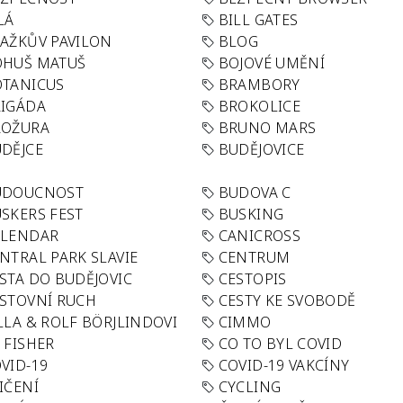
LÁ
BILL GATES
AŽKŮV PAVILON
BLOG
OHUŠ MATUŠ
BOJOVÉ UMĚNÍ
TANICUS
BRAMBORY
IGÁDA
BROKOLICE
ROŽURA
BRUNO MARS
DĚJCE
BUDĚJOVICE
UDOUCNOST
BUDOVA C
SKERS FEST
BUSKING
ALENDAR
CANICROSS
NTRAL PARK SLAVIE
CENTRUM
STA DO BUDĚJOVIC
CESTOPIS
STOVNÍ RUCH
CESTY KE SVOBODĚ
LLA & ROLF BÖRJLINDOVI
CIMMO
 FISHER
CO TO BYL COVID
VID-19
COVID-19 VAKCÍNY
IČENÍ
CYCLING