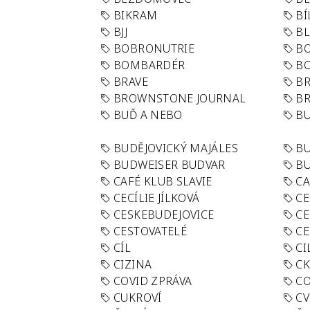
BIKRAM
BÍ
BJJ
BL
BOBRONUTRIE
B
BOMBARDÉR
BO
BRAVE
BR
BROWNSTONE JOURNAL
B
BUĎ A NEBO
BU
BUDĚJOVICKÝ MAJÁLES
B
BUDWEISER BUDVAR
BU
CAFÉ KLUB SLAVIE
C
CECÍLIE JÍLKOVÁ
CE
CESKEBUDEJOVICE
CE
CESTOVATELÉ
CE
CÍL
CI
CIZINA
CK
COVID ZPRÁVA
CO
CUKROVÍ
CV