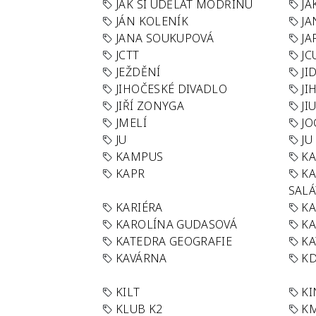
JAK SI UDĚLAT MODŘINU
JA
JÁN KOLENÍK
JA
JANA SOUKUPOVÁ
JA
JCTT
JC
JEŽDĚNÍ
JI
JIHOČESKÉ DIVADLO
JI
JIŘÍ ZONYGA
JI
JMELÍ
JO
JU
JU
KAMPUS
KA
KAPR
K
SAL
KARIÉRA
KA
KAROLÍNA GUDASOVÁ
KA
KATEDRA GEOGRAFIE
KA
KAVÁRNA
KD
KILT
K
KLUB K2
K