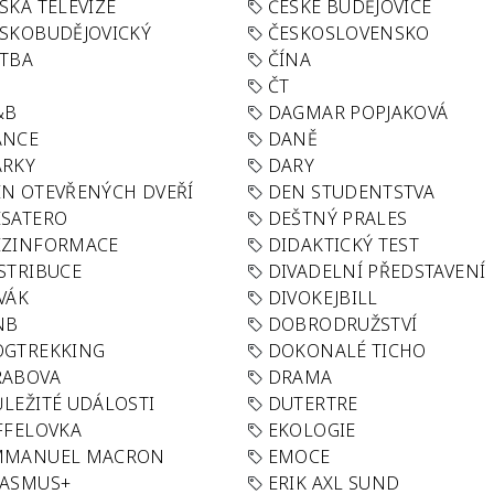
SKÁ TELEVIZE
ČESKÉ BUDĚJOVICE
SKOBUDĚJOVICKÝ
ČESKOSLOVENSKO
TBA
ČÍNA
R
ČT
&B
DAGMAR POPJAKOVÁ
ANCE
DANĚ
ÁRKY
DARY
N OTEVŘENÝCH DVEŘÍ
DEN STUDENTSTVA
SATERO
DEŠTNÝ PRALES
EZINFORMACE
DIDAKTICKÝ TEST
STRIBUCE
DIVADELNÍ PŘEDSTAVENÍ
VÁK
DIVOKEJBILL
NB
DOBRODRUŽSTVÍ
OGTREKKING
DOKONALÉ TICHO
RABOVA
DRAMA
LEŽITÉ UDÁLOSTI
DUTERTRE
FFELOVKA
EKOLOGIE
MMANUEL MACRON
EMOCE
RASMUS+
ERIK AXL SUND