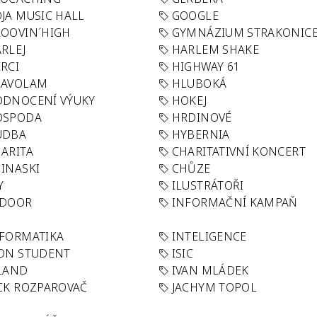
JA MUSIC HALL
GOOGLE
OOVIN´HIGH
GYMNÁZIUM STRAKONIC
RLEJ
HARLEM SHAKE
RCI
HIGHWAY 61
LAVOLAM
HLUBOKÁ
ODNOCENÍ VÝUKY
HOKEJ
OSPODA
HRDINOVÉ
UDBA
HYBERNIA
ARITA
CHARITATIVNÍ KONCERT
INASKI
CHŮZE
Y
ILUSTRÁTOŘI
NDOOR
INFORMAČNÍ KAMPAŇ
FORMATIKA
INTELIGENCE
ON STUDENT
ISIC
LAND
IVAN MLÁDEK
CK ROZPAROVAČ
JACHYM TOPOL