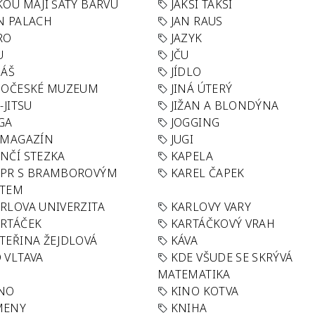
KOU MAJÍ ŠATY BARVU
JAKSI TAKSI
N PALACH
JAN RAUS
RO
JAZYK
U
JČU
DÁŠ
JÍDLO
HOČESKÉ MUZEUM
JINÁ ÚTERÝ
U-JITSU
JIŽAN A BLONDÝNA
GA
JOGGING
 MAGAZÍN
JUGI
NČÍ STEZKA
KAPELA
APR S BRAMBOROVÝM
KAREL ČAPEK
ÁTEM
RLOVA UNIVERZITA
KARLOVY VARY
RTÁČEK
KARTÁČKOVÝ VRAH
TEŘINA ŽEJDLOVÁ
KÁVA
 VLTAVA
KDE VŠUDE SE SKRÝVÁ
MATEMATIKA
INO
KINO KOTVA
MENY
KNIHA