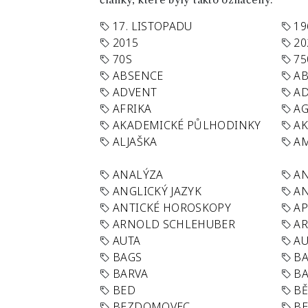
články, které byly takto označeny.
17. LISTOPADU
19
2015
20
70S
75
ABSENCE
AB
ADVENT
AD
AFRIKA
A
AKADEMICKÉ PŮLHODINKY
A
ALJAŠKA
AM
ANALÝZA
A
ANGLICKÝ JAZYK
AN
ANTICKÉ HOROSKOPY
AP
ARNOLD SCHLEHUBER
AR
AUTA
A
BAGS
BA
BARVA
BA
BED
B
BEZDOMOVEC
B