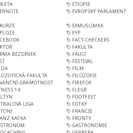
IKETA
ETIOPIE
VERNOTE
EVROPSKÝ PARLAMENT
KURZE
EXMUSLIMKA
PLOZE
EYP
ACEBOOK
FACT-CHECKERS
AKTOR
FAKULTA
RMA BEZDÍNEK
FAUCI
ST
FESTIVAL
LDA
FILM
LOZOFICKÁ-FAKULTA
FILOZOFIE
INANČNÍ-GRAMOTNOST
FIREFOX
TNESS 14
FLEGR
OLTYN
FOOTFEST
TBALOVÁ LIGA
FOTKY
OTONI
FRANCIE
ANZ KAFKA
FRONTY
ASTRONOM
GASTRONOMIE
EOCACHING
GERBERA