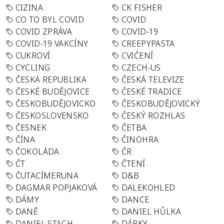
CIZINA
CK FISHER
CO TO BYL COVID
COVID
COVID ZPRÁVA
COVID-19
COVID-19 VAKCÍNY
CREEPYPASTA
CUKROVÍ
CVIČENÍ
CYCLING
CZECH-US
ČESKÁ REPUBLIKA
ČESKÁ TELEVIZE
ČESKÉ BUDĚJOVICE
ČESKÉ TRADICE
ČESKOBUDĚJOVICKO
ČESKOBUDĚJOVICKÝ
ČESKOSLOVENSKO
ČESKÝ ROZHLAS
ČESNEK
ČETBA
ČÍNA
ČINOHRA
ČOKOLÁDA
ČR
ČT
ČTENÍ
ČUTACÍMERUNA
D&B
DAGMAR POPJAKOVÁ
DALEKOHLED
DÁMY
DANCE
DANĚ
DANIEL HŮLKA
DANIEL STACH
DÁRKY