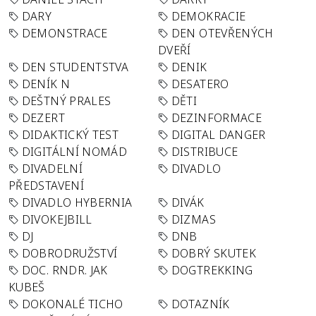
DARY
DEMOKRACIE
DEMONSTRACE
DEN OTEVŘENÝCH
DVEŘÍ
DEN STUDENTSTVA
DENIK
DENÍK N
DESATERO
DEŠTNÝ PRALES
DĚTI
DEZERT
DEZINFORMACE
DIDAKTICKÝ TEST
DIGITAL DANGER
DIGITÁLNÍ NOMÁD
DISTRIBUCE
DIVADELNÍ
DIVADLO
PŘEDSTAVENÍ
DIVADLO HYBERNIA
DIVÁK
DIVOKEJBILL
DIZMAS
DJ
DNB
DOBRODRUŽSTVÍ
DOBRÝ SKUTEK
DOC. RNDR. JAK
DOGTREKKING
KUBEŠ
DOKONALÉ TICHO
DOTAZNÍK