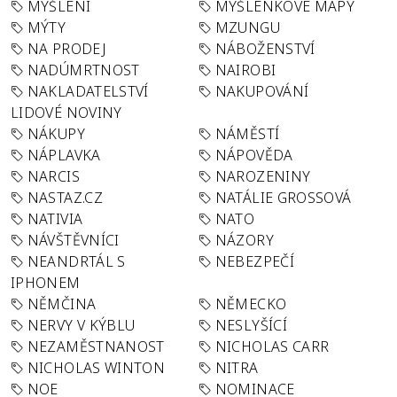
MYŠLENÍ
MYŠLENKOVÉ MAPY
MÝTY
MZUNGU
NA PRODEJ
NÁBOŽENSTVÍ
NADÚMRTNOST
NAIROBI
NAKLADATELSTVÍ
NAKUPOVÁNÍ
LIDOVÉ NOVINY
NÁKUPY
NÁMĚSTÍ
NÁPLAVKA
NÁPOVĚDA
NARCIS
NAROZENINY
NASTAZ.CZ
NATÁLIE GROSSOVÁ
NATIVIA
NATO
NÁVŠTĚVNÍCI
NÁZORY
NEANDRTÁL S
NEBEZPEČÍ
IPHONEM
NĚMČINA
NĚMECKO
NERVY V KÝBLU
NESLYŠÍCÍ
NEZAMĚSTNANOST
NICHOLAS CARR
NICHOLAS WINTON
NITRA
NOE
NOMINACE