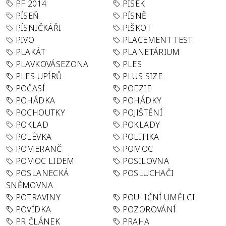
PF 2014
PÍSEK
PÍSEŇ
PÍSNĚ
PÍSNIČKÁŘI
PIŠKOT
PIVO
PLACEMENT TEST
PLAKÁT
PLANETÁRIUM
PLAVKOVÁSEZONA
PLES
PLES UPÍRŮ
PLUS SIZE
POČASÍ
POEZIE
POHÁDKA
POHÁDKY
POCHOUTKY
POJIŠTĚNÍ
POKLAD
POKLADY
POLÉVKA
POLITIKA
POMERANČ
POMOC
POMOC LIDEM
POSILOVNA
POSLANECKÁ
POSLUCHAČI
SNĚMOVNA
POTRAVINY
POULIČNÍ UMĚLCI
POVÍDKA
POZOROVÁNÍ
PR ČLÁNEK
PRAHA