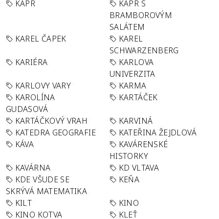
KAPR
KAPR S
BRAMBOROVÝM
SALÁTEM
KAREL ČAPEK
KAREL
SCHWARZENBERG
KARIÉRA
KARLOVA
UNIVERZITA
KARLOVY VARY
KARMA
KAROLÍNA
KARTÁČEK
GUDASOVÁ
KARTÁČKOVÝ VRAH
KARVINÁ
KATEDRA GEOGRAFIE
KATEŘINA ŽEJDLOVÁ
KÁVA
KAVÁRENSKÉ
HISTORKY
KAVÁRNA
KD VLTAVA
KDE VŠUDE SE
KEŇA
SKRÝVÁ MATEMATIKA
KILT
KINO
KINO KOTVA
KLEŤ