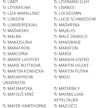
LIMIT
LITERÁRNÍ ŠLEH
LITERATURA
LÍVANCE
LIZA MARKLUND
LOCKDOWN
LONDÝN
LUCIE SCHMIEDOVÁ
LUMBERSEXUAL
MAĎARSKA
MAĎARSKO
MAJÁLES
MALBA
MALÉ DIVADLO
MANDOLÍNA
MANDRAGE
MARATHON
MARATON
MARCIPÁN
MÁRDI
MAREK LHOTSKÝ
MARIAN VOJTKO
MARIE ROTTROVÁ
MARTIN HILSKÝ
MARTIN KONVIČKA
MARTIN PUTNA
MASARYKOVA
MASO
UNIVERZITA
MATEMATIKA
MATERIÁLY
MATOUŠ VINŠ
MAXMILLIAN
APPELTAUER
MAYER HAWTHORNE
MAZLÍČCI