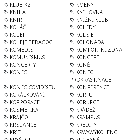
KLUB K2
KMENY
KNIHA
KNIHOVNA
KNÍR
KNIŽNÍ KLUB
KOLÁČ
KOLEDY
KOLEJ
KOLEJE
KOLEJE PEDAGOG
KOLONÁDA
KOMEDIE
KOMFORTNÍ ZÓNA
KOMUNISMUS
KONCERT
KONCERTY
KONĚ
KONEC
KONEC
PROKRASTINACE
KONEC-COVIDISTŮ
KONFERENCE
KORÁLKOVÁNÍ
KORFU
KORPORACE
KORUPCE
KOSMETIKA
KRÁDEŽ
KRAJČO
KRAMPUS
KREDANCE
KREDITY
KRIT
KRWAWÝKOLENO
KRYŠTOF
KUCHYNĚ