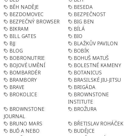
BĚH NADĚJE
BESEDA
BEZDOMOVEC
BEZPEČNOST
BEZPEČNÝ BROWSER
BIG BEN
BIKRAM
BÍLÁ
BILL GATES
BIO
BJJ
BLAŽKŮV PAVILON
BLOG
BOBÍK
BOBRONUTRIE
BOHUŠ MATUŠ
BOJOVÉ UMĚNÍ
BOLESTNÉ KAMENY
BOMBARDÉR
BOTANICUS
BRAMBORY
BRASILSKÉ JIU-JITSU
BRAVE
BRIGÁDA
BROKOLICE
BROWNSTONE
INSTITUTE
BROWNSTONE
BROŽURA
JOURNAL
BRUNO MARS
BŘETISLAV ROHÁČEK
BUĎ A NEBO
BUDĚJCE