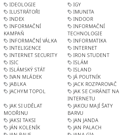
IDEOLOGIE
IGY
ILUSTRÁTOŘI
IMUNITA
INDEX
INDOOR
INFORMAČNÍ
INFORMAČNÍ
KAMPAŇ
TECHNOLOGIE
INFORMAČNÍ VÁLKA
INFORMATIKA
INTELIGENCE
INTERNET
INTERNET SECURITY
IRON STUDENT
ISIC
ISLÁM
ISLÁMSKÝ STÁT
ISLAND
IVAN MLÁDEK
JÁ POUTNÍK
JABLKA
JACK ROZPAROVAČ
JACHYM TOPOL
JAK SE CHRÁNIT NA
INTERNETU
JAK SI UDĚLAT
JAKOU MAJÍ ŠATY
MODŘINU
BARVU
JAKSI TAKSI
JAN JANDA
JÁN KOLENÍK
JAN PALACH
JAN RAUS
JANA GIA