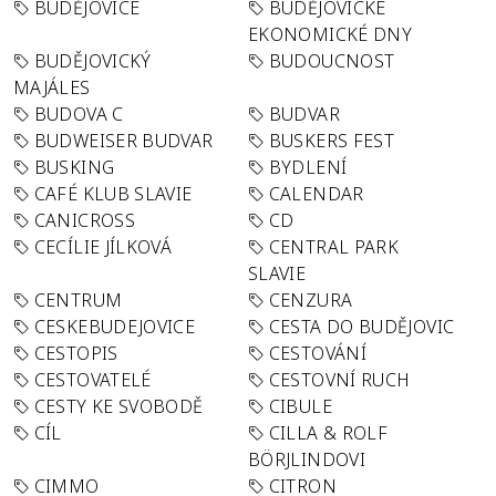
BUDĚJOVICE
BUDĚJOVICKÉ
EKONOMICKÉ DNY
BUDĚJOVICKÝ
BUDOUCNOST
MAJÁLES
BUDOVA C
BUDVAR
BUDWEISER BUDVAR
BUSKERS FEST
BUSKING
BYDLENÍ
CAFÉ KLUB SLAVIE
CALENDAR
CANICROSS
CD
CECÍLIE JÍLKOVÁ
CENTRAL PARK
SLAVIE
CENTRUM
CENZURA
CESKEBUDEJOVICE
CESTA DO BUDĚJOVIC
CESTOPIS
CESTOVÁNÍ
CESTOVATELÉ
CESTOVNÍ RUCH
CESTY KE SVOBODĚ
CIBULE
CÍL
CILLA & ROLF
BÖRJLINDOVI
CIMMO
CITRON