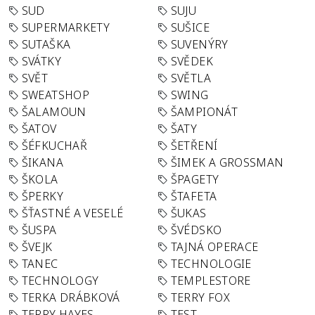
SUD
SUJU
SUPERMARKETY
SUŠICE
SUTAŠKA
SUVENÝRY
SVÁTKY
SVĚDEK
SVĚT
SVĚTLA
SWEATSHOP
SWING
ŠALAMOUN
ŠAMPIONÁT
ŠATOV
ŠATY
ŠÉFKUCHAŘ
ŠETŘENÍ
ŠIKANA
ŠIMEK A GROSSMAN
ŠKOLA
ŠPAGETY
ŠPERKY
ŠTAFETA
ŠŤASTNÉ A VESELÉ
ŠUKAS
ŠUSPA
ŠVÉDSKO
ŠVEJK
TAJNÁ OPERACE
TANEC
TECHNOLOGIE
TECHNOLOGY
TEMPLESTORE
TERKA DRÁBKOVÁ
TERRY FOX
TERRY HAYES
TEST