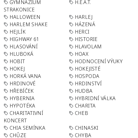
GYMNÁZIUM
H.E.A.T.
STRAKONICE
HALLOWEEN
HARLEJ
HARLEM SHAKE
HÁZENÁ
HEJLÍK
HERCI
HIGHWAY 61
HISTORIE
HLASOVÁNÍ
HLAVOLAM
HLUBOKÁ
HOAX
HOBIT
HODNOCENÍ VÝUKY
HOKEJ
HOKEJISTÉ
HORKÁ VANA
HOSPODA
HRDINOVÉ
HRDINSTVÍ
HŘEBÍČEK
HUDBA
HYBERNIA
HYBRIDNÍ VÁLKA
HYPOTÉKA
CHARITA
CHARITATIVNÍ
CHEB
KONCERT
CHIA SEMÍNKA
CHINASKI
CHŮZE
CHYBA