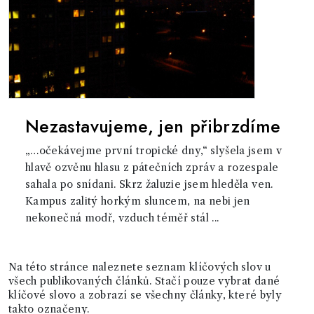
Nezastavujeme, jen přibrzdíme
„…očekávejme první tropické dny,“ slyšela jsem v
hlavě ozvěnu hlasu z pátečních zpráv a rozespale
sahala po snídani. Skrz žaluzie jsem hleděla ven.
Kampus zalitý horkým sluncem, na nebi jen
nekonečná modř, vzduch téměř stál ...
Na této stránce naleznete seznam klíčových slov u
všech publikovaných článků. Stačí pouze vybrat dané
klíčové slovo a zobrazí se všechny články, které byly
takto označeny.