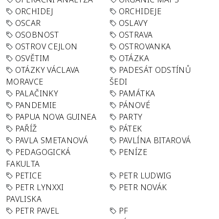
ORCHIDEJ
ORCHIDEJE
OSCAR
OSLAVY
OSOBNOST
OSTRAVA
OSTROV CEJLON
OSTROVANKA
OSVĚTIM
OTÁZKA
OTÁZKY VÁCLAVA
PADESÁT ODSTÍNŮ
MORAVCE
ŠEDI
PALAČINKY
PAMÁTKA
PANDEMIE
PÁNOVÉ
PAPUA NOVA GUINEA
PARTY
PAŘÍŽ
PÁTEK
PAVLA SMETANOVÁ
PAVLÍNA BITAROVÁ
PEDAGOGICKÁ
PENÍZE
FAKULTA
PETICE
PETR LUDWIG
PETR LYNXXI
PETR NOVÁK
PAVLISKA
PETR PAVEL
PF