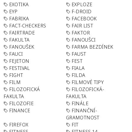
EXOTIKA
EXPLOZE
EYP
F-DROID
FABRIKA
FACEBOOK
FACT-CHECKERS
FAIR LIST
FAIRTRADE
FAKTOR
FAKULTA
FANOUŠCI
FANOUŠEK
FARMA BEZDÍNEK
FAUCI
FAUST
FEJETON
FEST
FESTIVAL
FIALA
FIGHT
FILDA
FILM
FILMOVÉ TIPY
FILOZOFICKÁ
FILOZOFICKÁ-
FAKULTA
FAKULTA
FILOZOFIE
FINÁLE
FINANCE
FINANČNÍ-
GRAMOTNOST
FIREFOX
FIT
FITNESS
FITNESS 14