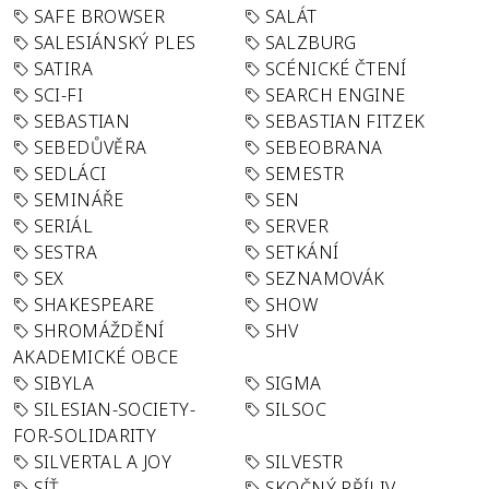
SAFE BROWSER
SALÁT
SALESIÁNSKÝ PLES
SALZBURG
SATIRA
SCÉNICKÉ ČTENÍ
SCI-FI
SEARCH ENGINE
SEBASTIAN
SEBASTIAN FITZEK
SEBEDŮVĚRA
SEBEOBRANA
SEDLÁCI
SEMESTR
SEMINÁŘE
SEN
SERIÁL
SERVER
SESTRA
SETKÁNÍ
SEX
SEZNAMOVÁK
SHAKESPEARE
SHOW
SHROMÁŽDĚNÍ
SHV
AKADEMICKÉ OBCE
SIBYLA
SIGMA
SILESIAN-SOCIETY-
SILSOC
FOR-SOLIDARITY
SILVERTAL A JOY
SILVESTR
SÍŤ
SKOČNÝ PŘÍLIV