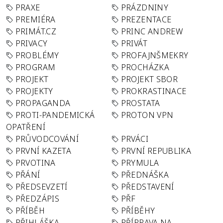
PRAXE
PRÁZDNINY
PREMIÉRA
PREZENTACE
PRIMÁT.CZ
PRINC ANDREW
PRIVACY
PRIVÁT
PROBLÉMY
PROFAJNŠMEKRY
PROGRAM
PROCHÁZKA
PROJEKT
PROJEKT SBOR
PROJEKTY
PROKRASTINACE
PROPAGANDA
PROSTATA
PROTI-PANDEMICKÁ
PROTON VPN
OPATŘENÍ
PRŮVODCOVÁNÍ
PRVÁCI
PRVNÍ KAZETA
PRVNÍ REPUBLIKA
PRVOTINA
PRYMULA
PŘÁNÍ
PŘEDNÁŠKA
PŘEDSEVZETÍ
PŘEDSTAVENÍ
PŘEDZÁPIS
PŘF
PŘÍBĚH
PŘÍBĚHY
PŘIHLÁŠKA
PŘÍPRAVA NA