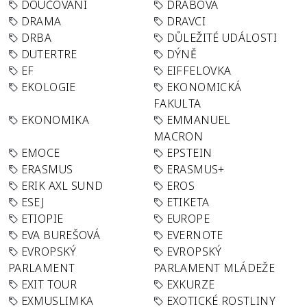
DOUČOVÁNÍ
DRABOVA
DRAMA
DRAVCI
DRBA
DŮLEŽITÉ UDÁLOSTI
DUTERTRE
DÝNĚ
EF
EIFFELOVKA
EKOLOGIE
EKONOMICKÁ
FAKULTA
EKONOMIKA
EMMANUEL
MACRON
EMOCE
EPSTEIN
ERASMUS
ERASMUS+
ERIK AXL SUND
EROS
ESEJ
ETIKETA
ETIOPIE
EUROPE
EVA BUREŠOVÁ
EVERNOTE
EVROPSKÝ
EVROPSKÝ
PARLAMENT
PARLAMENT MLÁDEŽE
EXIT TOUR
EXKURZE
EXMUSLIMKA
EXOTICKÉ ROSTLINY