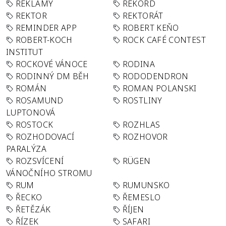
REKLAMY
REKORD
REKTOR
REKTORÁT
REMINDER APP
ROBERT KEŇO
ROBERT-KOCH
ROCK CAFÉ CONTEST
INSTITUT
ROCKOVÉ VÁNOCE
RODINA
RODINNÝ DM BĚH
RODODENDRON
ROMÁN
ROMAN POLANSKI
ROSAMUND
ROSTLINY
LUPTONOVÁ
ROSTOCK
ROZHLAS
ROZHODOVACÍ
ROZHOVOR
PARALÝZA
ROZSVÍCENÍ
RÜGEN
VÁNOČNÍHO STROMU
RUM
RUMUNSKO
ŘECKO
ŘEMESLO
ŘETĚZÁK
ŘÍJEN
ŘÍZEK
SAFARI