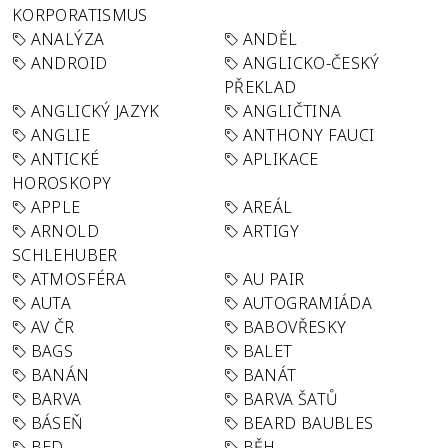
KORPORATISMUS
ANALÝZA
ANDĚL
ANDROID
ANGLICKO-ČESKÝ
PŘEKLAD
ANGLICKÝ JAZYK
ANGLIČTINA
ANGLIE
ANTHONY FAUCI
ANTICKÉ
APLIKACE
HOROSKOPY
APPLE
AREÁL
ARNOLD
ARTIGY
SCHLEHUBER
ATMOSFÉRA
AU PAIR
AUTA
AUTOGRAMIÁDA
AV ČR
BABOVŘESKY
BAGS
BALET
BANÁN
BANÁT
BARVA
BARVA ŠATŮ
BÁSEŇ
BEARD BAUBLES
BED
BĚH