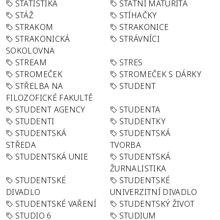
STATISTIKA
STÁTNÍ MATURITA
STÁŽ
STÍHAČKY
STRAKOM
STRAKONICE
STRAKONICKÁ
STRÁVNÍCI
SOKOLOVNA
STREAM
STRES
STROMEČEK
STROMEČEK S DÁRKY
STŘELBA NA
STUDENT
FILOZOFICKÉ FAKULTĚ
STUDENT AGENCY
STUDENTA
STUDENTI
STUDENTKY
STUDENTSKÁ
STUDENTSKÁ
STŘEDA
TVORBA
STUDENTSKÁ UNIE
STUDENTSKÁ
ŽURNALISTIKA
STUDENTSKÉ
STUDENTSKÉ
DIVADLO
UNIVERZITNÍ DIVADLO
STUDENTSKÉ VAŘENÍ
STUDENTSKÝ ŽIVOT
STUDIO 6
STUDIUM