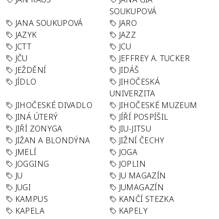
SOUKUPOVÁ
JANA SOUKUPOVÁ
JARO
JAZYK
JAZZ
JCTT
JCU
JČU
JEFFREY A. TUCKER
JEŽDĚNÍ
JIDÁŠ
JÍDLO
JIHOČESKÁ
UNIVERZITA
JIHOČESKÉ DIVADLO
JIHOČESKÉ MUZEUM
JINÁ ÚTERÝ
JÍŘÍ POSPÍŠIL
JIŘÍ ZONYGA
JIU-JITSU
JIŽAN A BLONDÝNA
JIŽNÍ ČECHY
JMELÍ
JOGA
JOGGING
JOPLIN
JU
JU MAGAZÍN
JUGI
JUMAGAZÍN
KAMPUS
KANČÍ STEZKA
KAPELA
KAPELY