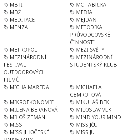
MBTI
MC FABRIKA
MDŽ
MEDIA
MEDITACE
MEJDAN
MENZA
METODIKA
PRŮVODCOVSKÉ
ČINNOSTI
METROPOL
MEZI SVĚTY
MEZINÁRODNÍ
MEZINÁRODNÍ
FESTIVAL
STUDENTSKÝ KLUB
OUTDOOROVÝCH
FILMŮ
MICHA MAREDA
MICHAELA
GEMROTOVÁ
MIKROEKONOMIE
MIKULÁŠ BEK
MILENA BERANOVÁ
MILOSLAV VLK
MILOŠ ZEMAN
MIND YOUR MIND
MISS
MISS JČU
MISS JIHOČESKÉ
MISS JU
UNIVERZITY