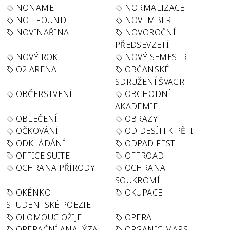
NONAME
NORMALIZACE
NOT FOUND
NOVEMBER
NOVINAŘINA
NOVOROČNÍ
PŘEDSEVZETÍ
NOVÝ ROK
NOVÝ SEMESTR
O2 ARENA
OBČANSKÉ
SDRUŽENÍ ŠVAGR
OBČERSTVENÍ
OBCHODNÍ
AKADEMIE
OBLEČENÍ
OBRAZY
OČKOVÁNÍ
OD DESÍTI K PĚTI
ODKLÁDÁNÍ
ODPAD FEST
OFFICE SUITE
OFFROAD
OCHRANA PŘÍRODY
OCHRANA
SOUKROMÍ
OKÉNKO
OKUPACE
STUDENTSKÉ POEZIE
OLOMOUC OŽIJE
OPERA
OPERAČNÍ ANALÝZA
ORGANIC MAPS