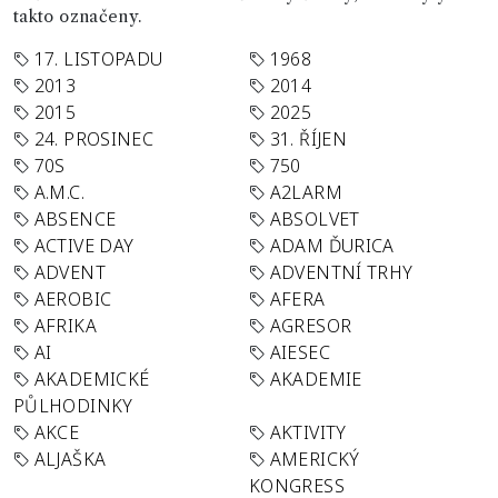
takto označeny.
17. LISTOPADU
1968
2013
2014
2015
2025
24. PROSINEC
31. ŘÍJEN
70S
750
A.M.C.
A2LARM
ABSENCE
ABSOLVET
ACTIVE DAY
ADAM ĎURICA
ADVENT
ADVENTNÍ TRHY
AEROBIC
AFERA
AFRIKA
AGRESOR
AI
AIESEC
AKADEMICKÉ
AKADEMIE
PŮLHODINKY
AKCE
AKTIVITY
ALJAŠKA
AMERICKÝ
KONGRESS