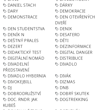
DANIEL STACH
DÁRKY
DARY
DEMOKRACIE
DEMONSTRACE
DEN OTEVŘENÝCH
DVEŘÍ
DEN STUDENTSTVA
DENIK
DENÍK N
DESATERO
DEŠTNÝ PRALES
DĚTI
DEZERT
DEZINFORMACE
DIDAKTICKÝ TEST
DIGITAL DANGER
DIGITÁLNÍ NOMÁD
DISTRIBUCE
DIVADELNÍ
DIVADLO
PŘEDSTAVENÍ
DIVADLO HYBERNIA
DIVÁK
DIVOKEJBILL
DIZMAS
DJ
DNB
DOBRODRUŽSTVÍ
DOBRÝ SKUTEK
DOC. RNDR. JAK
DOGTREKKING
KUBEŠ