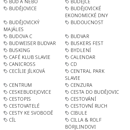
BUĎ A NEBO
BUDĚJCE
BUDĚJOVICE
BUDĚJOVICKÉ
EKONOMICKÉ DNY
BUDĚJOVICKÝ
BUDOUCNOST
MAJÁLES
BUDOVA C
BUDVAR
BUDWEISER BUDVAR
BUSKERS FEST
BUSKING
BYDLENÍ
CAFÉ KLUB SLAVIE
CALENDAR
CANICROSS
CD
CECÍLIE JÍLKOVÁ
CENTRAL PARK
SLAVIE
CENTRUM
CENZURA
CESKEBUDEJOVICE
CESTA DO BUDĚJOVIC
CESTOPIS
CESTOVÁNÍ
CESTOVATELÉ
CESTOVNÍ RUCH
CESTY KE SVOBODĚ
CIBULE
CÍL
CILLA & ROLF
BÖRJLINDOVI