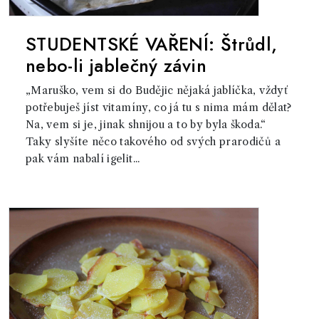
STUDENTSKÉ VAŘENÍ: Štrůdl,
nebo-li jablečný závin
„Maruško, vem si do Budějic nějaká jablíčka, vždyť
potřebuješ jíst vitamíny, co já tu s nima mám dělat?
Na, vem si je, jinak shnijou a to by byla škoda.“
Taky slyšíte něco takového od svých prarodičů a
pak vám nabalí igelit...