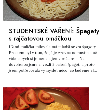
STUDENTSKÉ VAŘENÍ: Špagety
s rajčatovou omáčkou
Už od malička milovala má mladší ségra špagety.
Problém byl v tom, že já je zrovna nemusím a už
vůbec bych si je nedala jen s kečupem. Na
dovolenou jsme si vezli 2 balení špaget, a proto
jsem potřebovala vymyslet něco, co budeme vš...