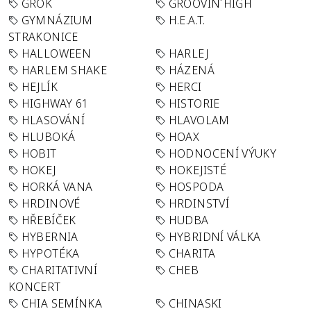
GROK
GROOVIN´HIGH
GYMNÁZIUM
H.E.A.T.
STRAKONICE
HALLOWEEN
HARLEJ
HARLEM SHAKE
HÁZENÁ
HEJLÍK
HERCI
HIGHWAY 61
HISTORIE
HLASOVÁNÍ
HLAVOLAM
HLUBOKÁ
HOAX
HOBIT
HODNOCENÍ VÝUKY
HOKEJ
HOKEJISTÉ
HORKÁ VANA
HOSPODA
HRDINOVÉ
HRDINSTVÍ
HŘEBÍČEK
HUDBA
HYBERNIA
HYBRIDNÍ VÁLKA
HYPOTÉKA
CHARITA
CHARITATIVNÍ
CHEB
KONCERT
CHIA SEMÍNKA
CHINASKI