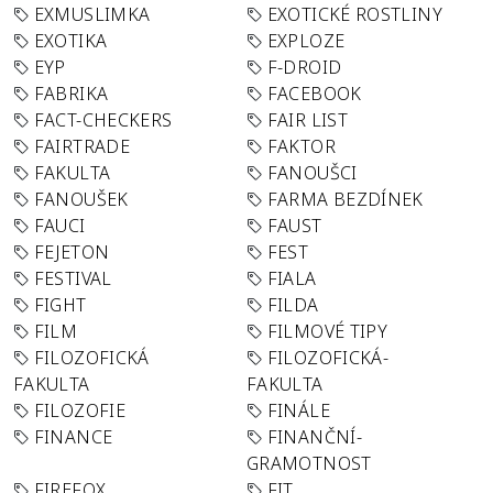
EXMUSLIMKA
EXOTICKÉ ROSTLINY
EXOTIKA
EXPLOZE
EYP
F-DROID
FABRIKA
FACEBOOK
FACT-CHECKERS
FAIR LIST
FAIRTRADE
FAKTOR
FAKULTA
FANOUŠCI
FANOUŠEK
FARMA BEZDÍNEK
FAUCI
FAUST
FEJETON
FEST
FESTIVAL
FIALA
FIGHT
FILDA
FILM
FILMOVÉ TIPY
FILOZOFICKÁ
FILOZOFICKÁ-
FAKULTA
FAKULTA
FILOZOFIE
FINÁLE
FINANCE
FINANČNÍ-
GRAMOTNOST
FIREFOX
FIT