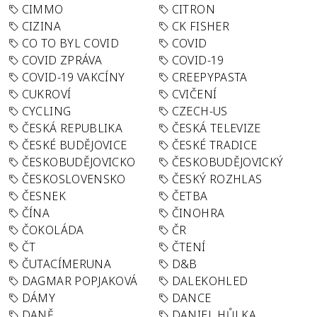
CIMMO
CITRON
CIZINA
CK FISHER
CO TO BYL COVID
COVID
COVID ZPRÁVA
COVID-19
COVID-19 VAKCÍNY
CREEPYPASTA
CUKROVÍ
CVIČENÍ
CYCLING
CZECH-US
ČESKÁ REPUBLIKA
ČESKÁ TELEVIZE
ČESKÉ BUDĚJOVICE
ČESKÉ TRADICE
ČESKOBUDĚJOVICKO
ČESKOBUDĚJOVICKÝ
ČESKOSLOVENSKO
ČESKÝ ROZHLAS
ČESNEK
ČETBA
ČÍNA
ČINOHRA
ČOKOLÁDA
ČR
ČT
ČTENÍ
ČUTACÍMERUNA
D&B
DAGMAR POPJAKOVÁ
DALEKOHLED
DÁMY
DANCE
DANĚ
DANIEL HŮLKA