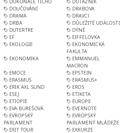
DOKONALÉ TICHO
DOTAZNÍK
DOUČOVÁNÍ
DRABOVA
DRAMA
DRAVCI
DRBA
DŮLEŽITÉ UDÁLOSTI
DUTERTRE
DÝNĚ
EF
EIFFELOVKA
EKOLOGIE
EKONOMICKÁ
FAKULTA
EKONOMIKA
EMMANUEL
MACRON
EMOCE
EPSTEIN
ERASMUS
ERASMUS+
ERIK AXL SUND
EROS
ESEJ
ETIKETA
ETIOPIE
EUROPE
EVA BUREŠOVÁ
EVERNOTE
EVROPSKÝ
EVROPSKÝ
PARLAMENT
PARLAMENT MLÁDEŽE
EXIT TOUR
EXKURZE