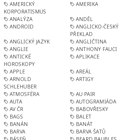
AMERICKÝ
AMERIKA
KORPORATISMUS
ANALÝZA
ANDĚL
ANDROID
ANGLICKO-ČESKÝ
PŘEKLAD
ANGLICKÝ JAZYK
ANGLIČTINA
ANGLIE
ANTHONY FAUCI
ANTICKÉ
APLIKACE
HOROSKOPY
APPLE
AREÁL
ARNOLD
ARTIGY
SCHLEHUBER
ATMOSFÉRA
AU PAIR
AUTA
AUTOGRAMIÁDA
AV ČR
BABOVŘESKY
BAGS
BALET
BANÁN
BANÁT
BARVA
BARVA ŠATŮ
BÁSEŇ
BEARD BAUBLES