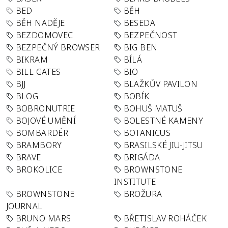
BED
BĚH
BĚH NADĚJE
BESEDA
BEZDOMOVEC
BEZPEČNOST
BEZPEČNÝ BROWSER
BIG BEN
BIKRAM
BÍLÁ
BILL GATES
BIO
BJJ
BLAŽKŮV PAVILON
BLOG
BOBÍK
BOBRONUTRIE
BOHUŠ MATUŠ
BOJOVÉ UMĚNÍ
BOLESTNÉ KAMENY
BOMBARDÉR
BOTANICUS
BRAMBORY
BRASILSKÉ JIU-JITSU
BRAVE
BRIGÁDA
BROKOLICE
BROWNSTONE
INSTITUTE
BROWNSTONE
BROŽURA
JOURNAL
BRUNO MARS
BŘETISLAV ROHÁČEK