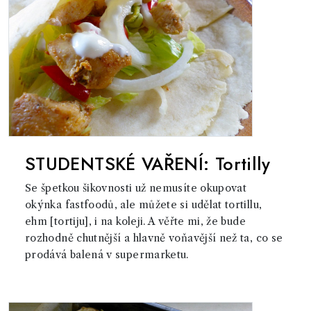
STUDENTSKÉ VAŘENÍ: Tortilly
Se špetkou šikovnosti už nemusíte okupovat
okýnka fastfoodů, ale můžete si udělat tortillu,
ehm [tortiju], i na koleji. A věřte mi, že bude
rozhodně chutnější a hlavně voňavější než ta, co se
prodává balená v supermarketu.