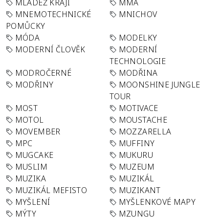
MLÁDEŽ KRAJI
MMA
MNEMOTECHNICKÉ
MNICHOV
POMŮCKY
MÓDA
MODELKY
MODERNÍ ČLOVĚK
MODERNÍ
TECHNOLOGIE
MODROČERNÉ
MODŘINA
MODŘINY
MOONSHINE JUNGLE
TOUR
MOST
MOTIVACE
MOTOL
MOUSTACHE
MOVEMBER
MOZZARELLA
MPC
MUFFINY
MUGCAKE
MUKURU
MUSLIM
MUZEUM
MUZIKA
MUZIKÁL
MUZIKÁL MEFISTO
MUZIKANT
MYŠLENÍ
MYŠLENKOVÉ MAPY
MÝTY
MZUNGU