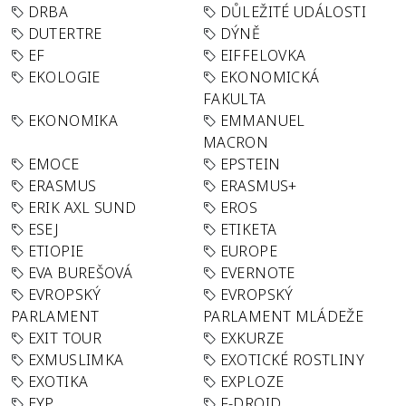
DRBA
DŮLEŽITÉ UDÁLOSTI
DUTERTRE
DÝNĚ
EF
EIFFELOVKA
EKOLOGIE
EKONOMICKÁ
FAKULTA
EKONOMIKA
EMMANUEL
MACRON
EMOCE
EPSTEIN
ERASMUS
ERASMUS+
ERIK AXL SUND
EROS
ESEJ
ETIKETA
ETIOPIE
EUROPE
EVA BUREŠOVÁ
EVERNOTE
EVROPSKÝ
EVROPSKÝ
PARLAMENT
PARLAMENT MLÁDEŽE
EXIT TOUR
EXKURZE
EXMUSLIMKA
EXOTICKÉ ROSTLINY
EXOTIKA
EXPLOZE
EYP
F-DROID