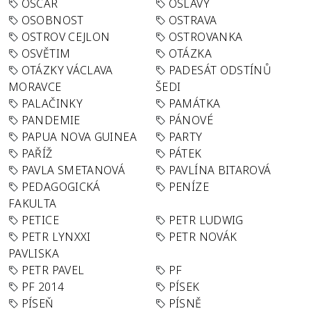
OSCAR
OSLAVY
OSOBNOST
OSTRAVA
OSTROV CEJLON
OSTROVANKA
OSVĚTIM
OTÁZKA
OTÁZKY VÁCLAVA
PADESÁT ODSTÍNŮ
MORAVCE
ŠEDI
PALAČINKY
PAMÁTKA
PANDEMIE
PÁNOVÉ
PAPUA NOVA GUINEA
PARTY
PAŘÍŽ
PÁTEK
PAVLA SMETANOVÁ
PAVLÍNA BITAROVÁ
PEDAGOGICKÁ
PENÍZE
FAKULTA
PETICE
PETR LUDWIG
PETR LYNXXI
PETR NOVÁK
PAVLISKA
PETR PAVEL
PF
PF 2014
PÍSEK
PÍSEŇ
PÍSNĚ