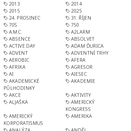
2013
2014
2015
2025
24. PROSINEC
31. ŘÍJEN
70S
750
A.M.C.
A2LARM
ABSENCE
ABSOLVET
ACTIVE DAY
ADAM ĎURICA
ADVENT
ADVENTNÍ TRHY
AEROBIC
AFERA
AFRIKA
AGRESOR
AI
AIESEC
AKADEMICKÉ
AKADEMIE
PŮLHODINKY
AKCE
AKTIVITY
ALJAŠKA
AMERICKÝ
KONGRESS
AMERICKÝ
AMERIKA
KORPORATISMUS
ANALÝZA
ANDĚL