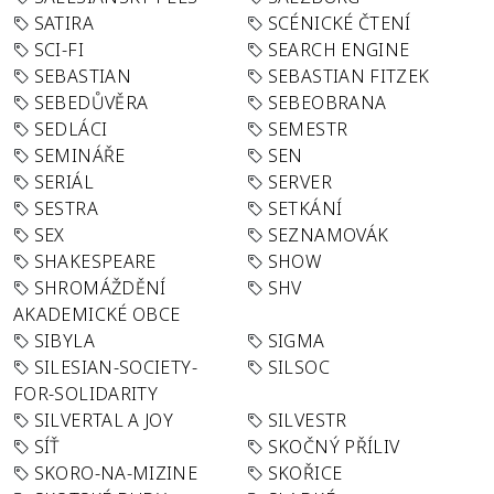
SATIRA
SCÉNICKÉ ČTENÍ
SCI-FI
SEARCH ENGINE
SEBASTIAN
SEBASTIAN FITZEK
SEBEDŮVĚRA
SEBEOBRANA
SEDLÁCI
SEMESTR
SEMINÁŘE
SEN
SERIÁL
SERVER
SESTRA
SETKÁNÍ
SEX
SEZNAMOVÁK
SHAKESPEARE
SHOW
SHROMÁŽDĚNÍ
SHV
AKADEMICKÉ OBCE
SIBYLA
SIGMA
SILESIAN-SOCIETY-
SILSOC
FOR-SOLIDARITY
SILVERTAL A JOY
SILVESTR
SÍŤ
SKOČNÝ PŘÍLIV
SKORO-NA-MIZINE
SKOŘICE