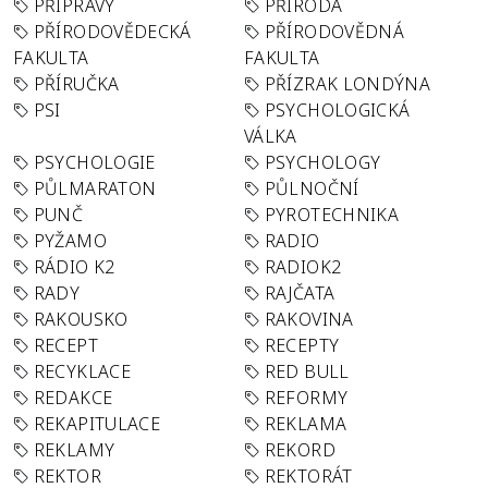
PŘÍPRAVY
PŘÍRODA
PŘÍRODOVĚDECKÁ
PŘÍRODOVĚDNÁ
FAKULTA
FAKULTA
PŘÍRUČKA
PŘÍZRAK LONDÝNA
PSI
PSYCHOLOGICKÁ
VÁLKA
PSYCHOLOGIE
PSYCHOLOGY
PŮLMARATON
PŮLNOČNÍ
PUNČ
PYROTECHNIKA
PYŽAMO
RADIO
RÁDIO K2
RADIOK2
RADY
RAJČATA
RAKOUSKO
RAKOVINA
RECEPT
RECEPTY
RECYKLACE
RED BULL
REDAKCE
REFORMY
REKAPITULACE
REKLAMA
REKLAMY
REKORD
REKTOR
REKTORÁT