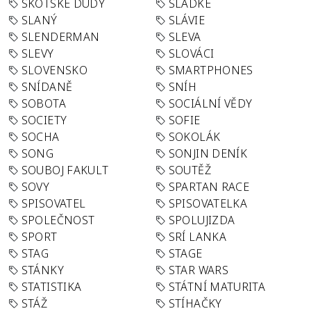
SKOTSKÉ DUDY
SLADKÉ
SLANÝ
SLÁVIE
SLENDERMAN
SLEVA
SLEVY
SLOVÁCI
SLOVENSKO
SMARTPHONES
SNÍDANĚ
SNÍH
SOBOTA
SOCIÁLNÍ VĚDY
SOCIETY
SOFIE
SOCHA
SOKOLÁK
SONG
SONJIN DENÍK
SOUBOJ FAKULT
SOUTĚŽ
SOVY
SPARTAN RACE
SPISOVATEL
SPISOVATELKA
SPOLEČNOST
SPOLUJIZDA
SPORT
SRÍ LANKA
STAG
STAGE
STÁNKY
STAR WARS
STATISTIKA
STÁTNÍ MATURITA
STÁŽ
STÍHAČKY