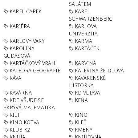
SALÁTEM
KAREL ČAPEK
KAREL
SCHWARZENBERG
KARIÉRA
KARLOVA
UNIVERZITA
KARLOVY VARY
KARMA
KAROLÍNA
KARTÁČEK
GUDASOVÁ
KARTÁČKOVÝ VRAH
KARVINÁ
KATEDRA GEOGRAFIE
KATEŘINA ŽEJDLOVÁ
KÁVA
KAVÁRENSKÉ
HISTORKY
KAVÁRNA
KD VLTAVA
KDE VŠUDE SE
KEŇA
SKRÝVÁ MATEMATIKA
KILT
KINO
KINO KOTVA
KLEŤ
KLUB K2
KMENY
KNIHA
KNIHOVNA