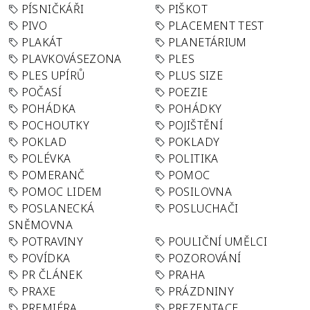
PÍSNIČKÁŘI
PIŠKOT
PIVO
PLACEMENT TEST
PLAKÁT
PLANETÁRIUM
PLAVKOVÁSEZONA
PLES
PLES UPÍRŮ
PLUS SIZE
POČASÍ
POEZIE
POHÁDKA
POHÁDKY
POCHOUTKY
POJIŠTĚNÍ
POKLAD
POKLADY
POLÉVKA
POLITIKA
POMERANČ
POMOC
POMOC LIDEM
POSILOVNA
POSLANECKÁ
POSLUCHAČI
SNĚMOVNA
POTRAVINY
POULIČNÍ UMĚLCI
POVÍDKA
POZOROVÁNÍ
PR ČLÁNEK
PRAHA
PRAXE
PRÁZDNINY
PREMIÉRA
PREZENTACE