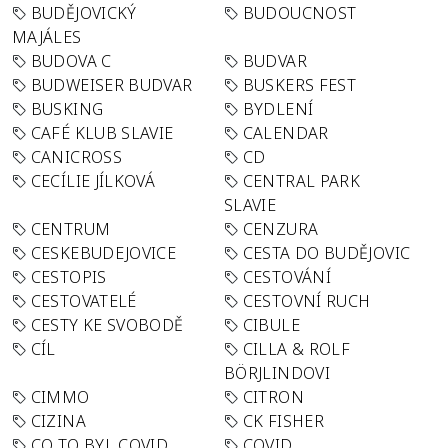
BUDĚJOVICKÝ
BUDOUCNOST
MAJÁLES
BUDOVA C
BUDVAR
BUDWEISER BUDVAR
BUSKERS FEST
BUSKING
BYDLENÍ
CAFÉ KLUB SLAVIE
CALENDAR
CANICROSS
CD
CECÍLIE JÍLKOVÁ
CENTRAL PARK
SLAVIE
CENTRUM
CENZURA
CESKEBUDEJOVICE
CESTA DO BUDĚJOVIC
CESTOPIS
CESTOVÁNÍ
CESTOVATELÉ
CESTOVNÍ RUCH
CESTY KE SVOBODĚ
CIBULE
CÍL
CILLA & ROLF
BÖRJLINDOVI
CIMMO
CITRON
CIZINA
CK FISHER
CO TO BYL COVID
COVID