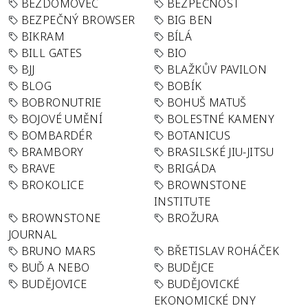
BEZDOMOVEC
BEZPEČNOST
BEZPEČNÝ BROWSER
BIG BEN
BIKRAM
BÍLÁ
BILL GATES
BIO
BJJ
BLAŽKŮV PAVILON
BLOG
BOBÍK
BOBRONUTRIE
BOHUŠ MATUŠ
BOJOVÉ UMĚNÍ
BOLESTNÉ KAMENY
BOMBARDÉR
BOTANICUS
BRAMBORY
BRASILSKÉ JIU-JITSU
BRAVE
BRIGÁDA
BROKOLICE
BROWNSTONE
INSTITUTE
BROWNSTONE
BROŽURA
JOURNAL
BRUNO MARS
BŘETISLAV ROHÁČEK
BUĎ A NEBO
BUDĚJCE
BUDĚJOVICE
BUDĚJOVICKÉ
EKONOMICKÉ DNY