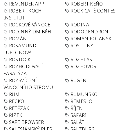
REMINDER APP
ROBERT KEŇO
ROBERT-KOCH
ROCK CAFÉ CONTEST
INSTITUT
ROCKOVÉ VÁNOCE
RODINA
RODINNÝ DM BĚH
RODODENDRON
ROMÁN
ROMAN POLANSKI
ROSAMUND
ROSTLINY
LUPTONOVÁ
ROSTOCK
ROZHLAS
ROZHODOVACÍ
ROZHOVOR
PARALÝZA
ROZSVÍCENÍ
RÜGEN
VÁNOČNÍHO STROMU
RUM
RUMUNSKO
ŘECKO
ŘEMESLO
ŘETĚZÁK
ŘÍJEN
ŘÍZEK
SAFARI
SAFE BROWSER
SALÁT
SALESIÁNSKÝ PLES
SALZBURG