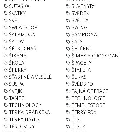
SUTAŠKA
SUVENÝRY
SVÁTKY
SVĚDEK
SVĚT
SVĚTLA
SWEATSHOP
SWING
ŠALAMOUN
ŠAMPIONÁT
ŠATOV
ŠATY
ŠÉFKUCHAŘ
ŠETŘENÍ
ŠIKANA
ŠIMEK A GROSSMAN
ŠKOLA
ŠPAGETY
ŠPERKY
ŠTAFETA
ŠŤASTNÉ A VESELÉ
ŠUKAS
ŠUSPA
ŠVÉDSKO
ŠVEJK
TAJNÁ OPERACE
TANEC
TECHNOLOGIE
TECHNOLOGY
TEMPLESTORE
TERKA DRÁBKOVÁ
TERRY FOX
TERRY HAYES
TEST
TĚSTOVINY
TESTY