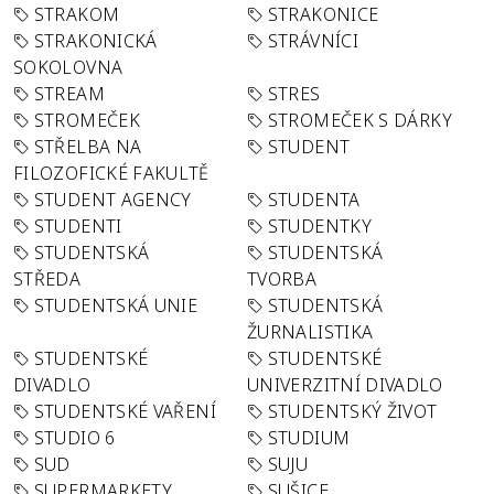
STRAKOM
STRAKONICE
STRAKONICKÁ
STRÁVNÍCI
SOKOLOVNA
STREAM
STRES
STROMEČEK
STROMEČEK S DÁRKY
STŘELBA NA
STUDENT
FILOZOFICKÉ FAKULTĚ
STUDENT AGENCY
STUDENTA
STUDENTI
STUDENTKY
STUDENTSKÁ
STUDENTSKÁ
STŘEDA
TVORBA
STUDENTSKÁ UNIE
STUDENTSKÁ
ŽURNALISTIKA
STUDENTSKÉ
STUDENTSKÉ
DIVADLO
UNIVERZITNÍ DIVADLO
STUDENTSKÉ VAŘENÍ
STUDENTSKÝ ŽIVOT
STUDIO 6
STUDIUM
SUD
SUJU
SUPERMARKETY
SUŠICE