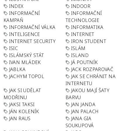
INDEX
INDOOR
INFORMAČNÍ
INFORMAČNÍ
KAMPAŇ
TECHNOLOGIE
INFORMAČNÍ VÁLKA
INFORMATIKA
INTELIGENCE
INTERNET
INTERNET SECURITY
IRON STUDENT
ISIC
ISLÁM
ISLÁMSKÝ STÁT
ISLAND
IVAN MLÁDEK
JÁ POUTNÍK
JABLKA
JACK ROZPAROVAČ
JACHYM TOPOL
JAK SE CHRÁNIT NA
INTERNETU
JAK SI UDĚLAT
JAKOU MAJÍ ŠATY
MODŘINU
BARVU
JAKSI TAKSI
JAN JANDA
JÁN KOLENÍK
JAN PALACH
JAN RAUS
JANA GIA
SOUKUPOVÁ