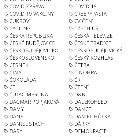
COVID ZPRÁVA
COVID-19
COVID-19 VAKCÍNY
CREEPYPASTA
CUKROVÍ
CVIČENÍ
CYCLING
CZECH-US
ČESKÁ REPUBLIKA
ČESKÁ TELEVIZE
ČESKÉ BUDĚJOVICE
ČESKÉ TRADICE
ČESKOBUDĚJOVICKO
ČESKOBUDĚJOVICKÝ
ČESKOSLOVENSKO
ČESKÝ ROZHLAS
ČESNEK
ČETBA
ČÍNA
ČINOHRA
ČOKOLÁDA
ČR
ČT
ČTENÍ
ČUTACÍMERUNA
D&B
DAGMAR POPJAKOVÁ
DALEKOHLED
DÁMY
DANCE
DANĚ
DANIEL HŮLKA
DANIEL STACH
DÁRKY
DARY
DEMOKRACIE