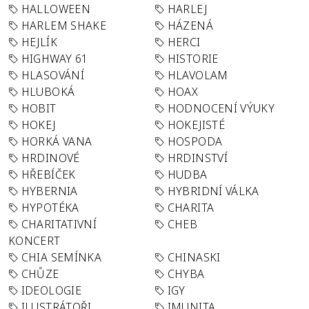
HALLOWEEN
HARLEJ
HARLEM SHAKE
HÁZENÁ
HEJLÍK
HERCI
HIGHWAY 61
HISTORIE
HLASOVÁNÍ
HLAVOLAM
HLUBOKÁ
HOAX
HOBIT
HODNOCENÍ VÝUKY
HOKEJ
HOKEJISTÉ
HORKÁ VANA
HOSPODA
HRDINOVÉ
HRDINSTVÍ
HŘEBÍČEK
HUDBA
HYBERNIA
HYBRIDNÍ VÁLKA
HYPOTÉKA
CHARITA
CHARITATIVNÍ
CHEB
KONCERT
CHIA SEMÍNKA
CHINASKI
CHŮZE
CHYBA
IDEOLOGIE
IGY
ILUSTRÁTOŘI
IMUNITA