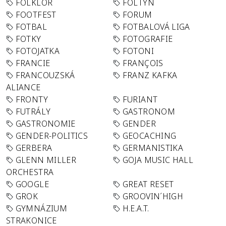
FOLKLÓR
FOLTYN
FOOTFEST
FORUM
FOTBAL
FOTBALOVÁ LIGA
FOTKY
FOTOGRAFIE
FOTOJATKA
FOTONI
FRANCIE
FRANÇOIS
FRANCOUZSKÁ
FRANZ KAFKA
ALIANCE
FRONTY
FURIANT
FUTRÁLY
GASTRONOM
GASTRONOMIE
GENDER
GENDER-POLITICS
GEOCACHING
GERBERA
GERMANISTIKA
GLENN MILLER
GOJA MUSIC HALL
ORCHESTRA
GOOGLE
GREAT RESET
GROK
GROOVIN´HIGH
GYMNÁZIUM
H.E.A.T.
STRAKONICE