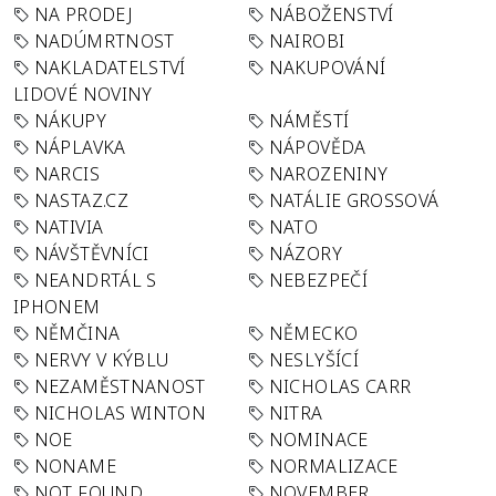
NA PRODEJ
NÁBOŽENSTVÍ
NADÚMRTNOST
NAIROBI
NAKLADATELSTVÍ
NAKUPOVÁNÍ
LIDOVÉ NOVINY
NÁKUPY
NÁMĚSTÍ
NÁPLAVKA
NÁPOVĚDA
NARCIS
NAROZENINY
NASTAZ.CZ
NATÁLIE GROSSOVÁ
NATIVIA
NATO
NÁVŠTĚVNÍCI
NÁZORY
NEANDRTÁL S
NEBEZPEČÍ
IPHONEM
NĚMČINA
NĚMECKO
NERVY V KÝBLU
NESLYŠÍCÍ
NEZAMĚSTNANOST
NICHOLAS CARR
NICHOLAS WINTON
NITRA
NOE
NOMINACE
NONAME
NORMALIZACE
NOT FOUND
NOVEMBER