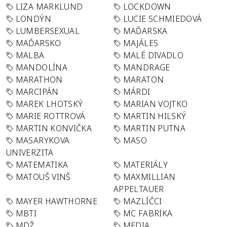
LIZA MARKLUND
LOCKDOWN
LONDÝN
LUCIE SCHMIEDOVÁ
LUMBERSEXUAL
MAĎARSKA
MAĎARSKO
MAJÁLES
MALBA
MALÉ DIVADLO
MANDOLÍNA
MANDRAGE
MARATHON
MARATON
MARCIPÁN
MÁRDI
MAREK LHOTSKÝ
MARIAN VOJTKO
MARIE ROTTROVÁ
MARTIN HILSKÝ
MARTIN KONVIČKA
MARTIN PUTNA
MASARYKOVA
MASO
UNIVERZITA
MATEMATIKA
MATERIÁLY
MATOUŠ VINŠ
MAXMILLIAN
APPELTAUER
MAYER HAWTHORNE
MAZLÍČCI
MBTI
MC FABRIKA
MDŽ
MEDIA