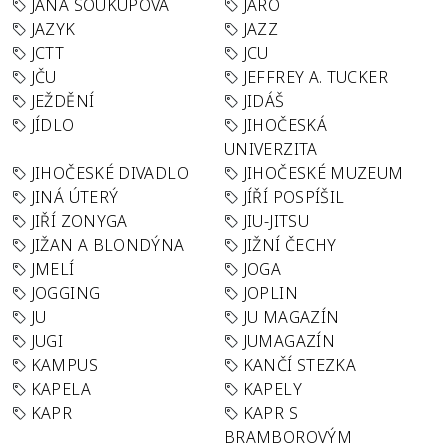
JANA SOUKUPOVÁ
JARO
JAZYK
JAZZ
JCTT
JCU
JČU
JEFFREY A. TUCKER
JEŽDĚNÍ
JIDÁŠ
JÍDLO
JIHOČESKÁ
UNIVERZITA
JIHOČESKÉ DIVADLO
JIHOČESKÉ MUZEUM
JINÁ ÚTERÝ
JÍŘÍ POSPÍŠIL
JIŘÍ ZONYGA
JIU-JITSU
JIŽAN A BLONDÝNA
JIŽNÍ ČECHY
JMELÍ
JOGA
JOGGING
JOPLIN
JU
JU MAGAZÍN
JUGI
JUMAGAZÍN
KAMPUS
KANČÍ STEZKA
KAPELA
KAPELY
KAPR
KAPR S
BRAMBOROVÝM