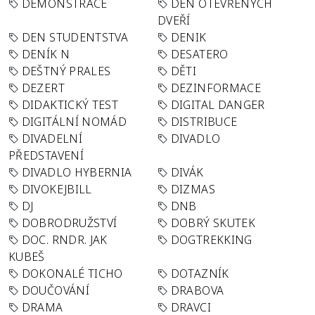
DEMONSTRACE
DEN OTEVŘENÝCH
DVEŘÍ
DEN STUDENTSTVA
DENIK
DENÍK N
DESATERO
DEŠTNÝ PRALES
DĚTI
DEZERT
DEZINFORMACE
DIDAKTICKÝ TEST
DIGITAL DANGER
DIGITÁLNÍ NOMÁD
DISTRIBUCE
DIVADELNÍ
DIVADLO
PŘEDSTAVENÍ
DIVADLO HYBERNIA
DIVÁK
DIVOKEJBILL
DIZMAS
DJ
DNB
DOBRODRUŽSTVÍ
DOBRÝ SKUTEK
DOC. RNDR. JAK
DOGTREKKING
KUBEŠ
DOKONALÉ TICHO
DOTAZNÍK
DOUČOVÁNÍ
DRABOVA
DRAMA
DRAVCI