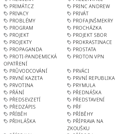
PRIMÁT.CZ
PRINC ANDREW
PRIVACY
PRIVÁT
PROBLÉMY
PROFAJNŠMEKRY
PROGRAM
PROCHÁZKA
PROJEKT
PROJEKT SBOR
PROJEKTY
PROKRASTINACE
PROPAGANDA
PROSTATA
PROTI-PANDEMICKÁ
PROTON VPN
OPATŘENÍ
PRŮVODCOVÁNÍ
PRVÁCI
PRVNÍ KAZETA
PRVNÍ REPUBLIKA
PRVOTINA
PRYMULA
PŘÁNÍ
PŘEDNÁŠKA
PŘEDSEVZETÍ
PŘEDSTAVENÍ
PŘEDZÁPIS
PŘF
PŘÍBĚH
PŘÍBĚHY
PŘIHLÁŠKA
PŘÍPRAVA NA
ZKOUŠKU