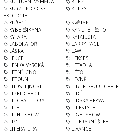
KULTURNÍ VÝMĚNA
KURZ
KURZ TROPICKÉ
KURZY
EKOLOGIE
KUŘECÍ
KVĚTÁK
KYBERŠIKANA
KYNUTÉ TĚSTO
KYTARA
KYTARISTA
LABORATOŘ
LARRY PAGE
LÁSKA
LAW
LEKCE
LEKSES
LENKA VYSOKÁ
LETADLA
LETNÍ KINO
LÉTO
LETOUN
LEVNĚ
LHOSTEJNOST
LIBOR GRUBHOFFER
LIBRE OFFICE
LIDÉ
LIDOVÁ HUDBA
LIDSKÁ PRÁVA
LIFE
LIFESTYLE
LIGHT SHOW
LIGHTSHOW
LIMIT
LITERÁRNÍ ŠLEH
LITERATURA
LÍVANCE