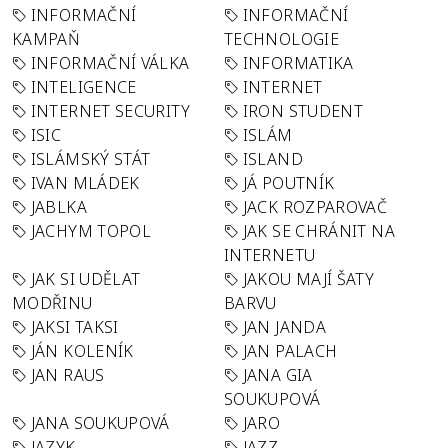
INFORMAČNÍ
INFORMAČNÍ
KAMPAŇ
TECHNOLOGIE
INFORMAČNÍ VÁLKA
INFORMATIKA
INTELIGENCE
INTERNET
INTERNET SECURITY
IRON STUDENT
ISIC
ISLÁM
ISLÁMSKÝ STÁT
ISLAND
IVAN MLÁDEK
JÁ POUTNÍK
JABLKA
JACK ROZPAROVAČ
JACHYM TOPOL
JAK SE CHRÁNIT NA
INTERNETU
JAK SI UDĚLAT
JAKOU MAJÍ ŠATY
MODŘINU
BARVU
JAKSI TAKSI
JAN JANDA
JÁN KOLENÍK
JAN PALACH
JAN RAUS
JANA GIA
SOUKUPOVÁ
JANA SOUKUPOVÁ
JARO
JAZYK
JAZZ