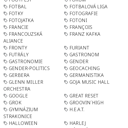
FOTBAL
FOTBALOVÁ LIGA
FOTKY
FOTOGRAFIE
FOTOJATKA
FOTONI
FRANCIE
FRANÇOIS
FRANCOUZSKÁ
FRANZ KAFKA
ALIANCE
FRONTY
FURIANT
FUTRÁLY
GASTRONOM
GASTRONOMIE
GENDER
GENDER-POLITICS
GEOCACHING
GERBERA
GERMANISTIKA
GLENN MILLER
GOJA MUSIC HALL
ORCHESTRA
GOOGLE
GREAT RESET
GROK
GROOVIN´HIGH
GYMNÁZIUM
H.E.A.T.
STRAKONICE
HALLOWEEN
HARLEJ