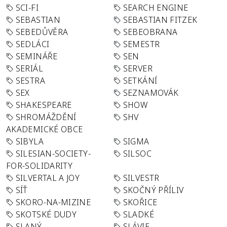
SCI-FI
SEARCH ENGINE
SEBASTIAN
SEBASTIAN FITZEK
SEBEDŮVĚRA
SEBEOBRANA
SEDLÁCI
SEMESTR
SEMINÁŘE
SEN
SERIÁL
SERVER
SESTRA
SETKÁNÍ
SEX
SEZNAMOVÁK
SHAKESPEARE
SHOW
SHROMÁŽDĚNÍ
SHV
AKADEMICKÉ OBCE
SIBYLA
SIGMA
SILESIAN-SOCIETY-
SILSOC
FOR-SOLIDARITY
SILVERTAL A JOY
SILVESTR
SÍŤ
SKOČNÝ PŘÍLIV
SKORO-NA-MIZINE
SKOŘICE
SKOTSKÉ DUDY
SLADKÉ
SLANÝ
SLÁVIE