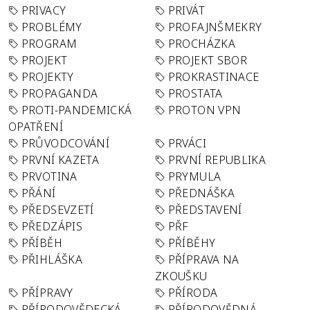
PRIVACY
PRIVÁT
PROBLÉMY
PROFAJNŠMEKRY
PROGRAM
PROCHÁZKA
PROJEKT
PROJEKT SBOR
PROJEKTY
PROKRASTINACE
PROPAGANDA
PROSTATA
PROTI-PANDEMICKÁ
PROTON VPN
OPATŘENÍ
PRŮVODCOVÁNÍ
PRVÁCI
PRVNÍ KAZETA
PRVNÍ REPUBLIKA
PRVOTINA
PRYMULA
PŘÁNÍ
PŘEDNÁŠKA
PŘEDSEVZETÍ
PŘEDSTAVENÍ
PŘEDZÁPIS
PŘF
PŘÍBĚH
PŘÍBĚHY
PŘIHLÁŠKA
PŘÍPRAVA NA
ZKOUŠKU
PŘÍPRAVY
PŘÍRODA
PŘÍRODOVĚDECKÁ
PŘÍRODOVĚDNÁ