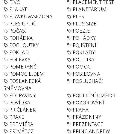
PIVO
PLACEMENT TEST
PLAKÁT
PLANETÁRIUM
PLAVKOVÁSEZONA
PLES
PLES UPÍRŮ
PLUS SIZE
POČASÍ
POEZIE
POHÁDKA
POHÁDKY
POCHOUTKY
POJIŠTĚNÍ
POKLAD
POKLADY
POLÉVKA
POLITIKA
POMERANČ
POMOC
POMOC LIDEM
POSILOVNA
POSLANECKÁ
POSLUCHAČI
SNĚMOVNA
POTRAVINY
POULIČNÍ UMĚLCI
POVÍDKA
POZOROVÁNÍ
PR ČLÁNEK
PRAHA
PRAXE
PRÁZDNINY
PREMIÉRA
PREZENTACE
PRIMÁT.CZ
PRINC ANDREW