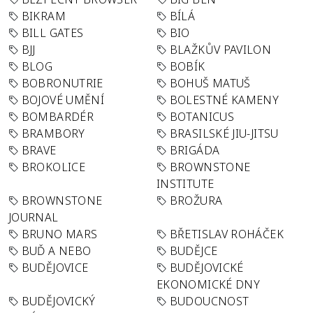
BIKRAM
BÍLÁ
BILL GATES
BIO
BJJ
BLAŽKŮV PAVILON
BLOG
BOBÍK
BOBRONUTRIE
BOHUŠ MATUŠ
BOJOVÉ UMĚNÍ
BOLESTNÉ KAMENY
BOMBARDÉR
BOTANICUS
BRAMBORY
BRASILSKÉ JIU-JITSU
BRAVE
BRIGÁDA
BROKOLICE
BROWNSTONE
INSTITUTE
BROWNSTONE
BROŽURA
JOURNAL
BRUNO MARS
BŘETISLAV ROHÁČEK
BUĎ A NEBO
BUDĚJCE
BUDĚJOVICE
BUDĚJOVICKÉ
EKONOMICKÉ DNY
BUDĚJOVICKÝ
BUDOUCNOST