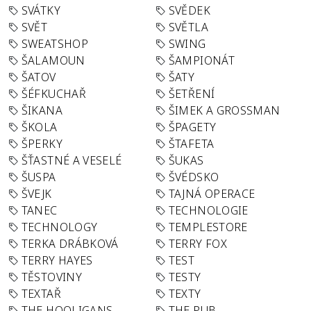
SVÁTKY
SVĚDEK
SVĚT
SVĚTLA
SWEATSHOP
SWING
ŠALAMOUN
ŠAMPIONÁT
ŠATOV
ŠATY
ŠÉFKUCHAŘ
ŠETŘENÍ
ŠIKANA
ŠIMEK A GROSSMAN
ŠKOLA
ŠPAGETY
ŠPERKY
ŠTAFETA
ŠŤASTNÉ A VESELÉ
ŠUKAS
ŠUSPA
ŠVÉDSKO
ŠVEJK
TAJNÁ OPERACE
TANEC
TECHNOLOGIE
TECHNOLOGY
TEMPLESTORE
TERKA DRÁBKOVÁ
TERRY FOX
TERRY HAYES
TEST
TĚSTOVINY
TESTY
TEXTAŘ
TEXTY
THE HOOLIGANS
THE PUB