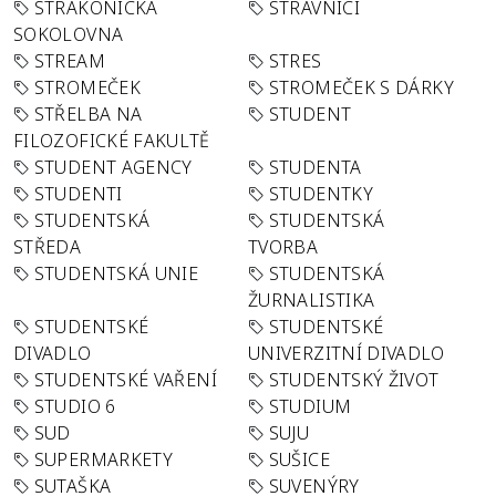
STRAKONICKÁ
STRÁVNÍCI
SOKOLOVNA
STREAM
STRES
STROMEČEK
STROMEČEK S DÁRKY
STŘELBA NA
STUDENT
FILOZOFICKÉ FAKULTĚ
STUDENT AGENCY
STUDENTA
STUDENTI
STUDENTKY
STUDENTSKÁ
STUDENTSKÁ
STŘEDA
TVORBA
STUDENTSKÁ UNIE
STUDENTSKÁ
ŽURNALISTIKA
STUDENTSKÉ
STUDENTSKÉ
DIVADLO
UNIVERZITNÍ DIVADLO
STUDENTSKÉ VAŘENÍ
STUDENTSKÝ ŽIVOT
STUDIO 6
STUDIUM
SUD
SUJU
SUPERMARKETY
SUŠICE
SUTAŠKA
SUVENÝRY