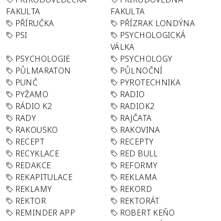
FAKULTA
FAKULTA
PŘÍRUČKA
PŘÍZRAK LONDÝNA
PSI
PSYCHOLOGICKÁ
VÁLKA
PSYCHOLOGIE
PSYCHOLOGY
PŮLMARATON
PŮLNOČNÍ
PUNČ
PYROTECHNIKA
PYŽAMO
RADIO
RÁDIO K2
RADIOK2
RADY
RAJČATA
RAKOUSKO
RAKOVINA
RECEPT
RECEPTY
RECYKLACE
RED BULL
REDAKCE
REFORMY
REKAPITULACE
REKLAMA
REKLAMY
REKORD
REKTOR
REKTORÁT
REMINDER APP
ROBERT KEŇO