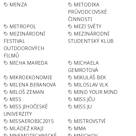
MENZA
METODIKA
PRŮVODCOVSKÉ
ČINNOSTI
METROPOL
MEZI SVĚTY
MEZINÁRODNÍ
MEZINÁRODNÍ
FESTIVAL
STUDENTSKÝ KLUB
OUTDOOROVÝCH
FILMŮ
MICHA MAREDA
MICHAELA
GEMROTOVÁ
MIKROEKONOMIE
MIKULÁŠ BEK
MILENA BERANOVÁ
MILOSLAV VLK
MILOŠ ZEMAN
MIND YOUR MIND
MISS
MISS JČU
MISS JIHOČESKÉ
MISS JU
UNIVERZITY
MISSAEROBIC2015
MISTROVSTVÍ
MLÁDEŽ KRAJI
MMA
MNEMOTECHNICKÉ
MNICHOV