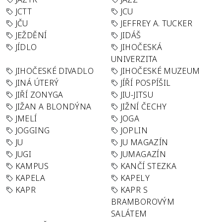
JCTT
JCU
JČU
JEFFREY A. TUCKER
JEŽDĚNÍ
JIDÁŠ
JÍDLO
JIHOČESKÁ
UNIVERZITA
JIHOČESKÉ DIVADLO
JIHOČESKÉ MUZEUM
JINÁ ÚTERÝ
JÍŘÍ POSPÍŠIL
JIŘÍ ZONYGA
JIU-JITSU
JIŽAN A BLONDÝNA
JIŽNÍ ČECHY
JMELÍ
JOGA
JOGGING
JOPLIN
JU
JU MAGAZÍN
JUGI
JUMAGAZÍN
KAMPUS
KANČÍ STEZKA
KAPELA
KAPELY
KAPR
KAPR S
BRAMBOROVÝM
SALÁTEM