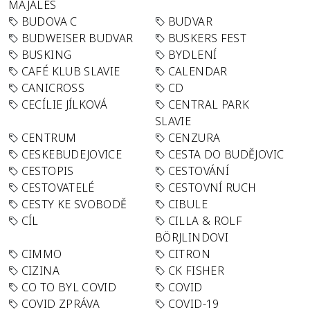
MAJÁLES
BUDOVA C
BUDVAR
BUDWEISER BUDVAR
BUSKERS FEST
BUSKING
BYDLENÍ
CAFÉ KLUB SLAVIE
CALENDAR
CANICROSS
CD
CECÍLIE JÍLKOVÁ
CENTRAL PARK
SLAVIE
CENTRUM
CENZURA
CESKEBUDEJOVICE
CESTA DO BUDĚJOVIC
CESTOPIS
CESTOVÁNÍ
CESTOVATELÉ
CESTOVNÍ RUCH
CESTY KE SVOBODĚ
CIBULE
CÍL
CILLA & ROLF
BÖRJLINDOVI
CIMMO
CITRON
CIZINA
CK FISHER
CO TO BYL COVID
COVID
COVID ZPRÁVA
COVID-19