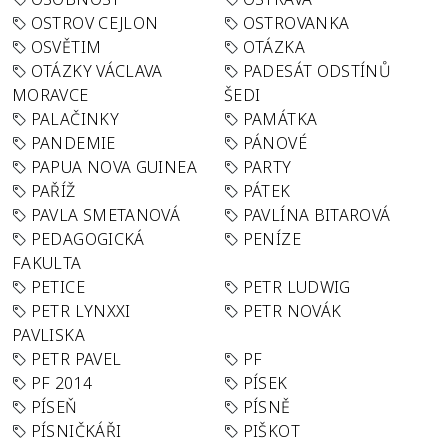
OSTROV CEJLON
OSTROVANKA
OSVĚTIM
OTÁZKA
OTÁZKY VÁCLAVA
PADESÁT ODSTÍNŮ
MORAVCE
ŠEDI
PALAČINKY
PAMÁTKA
PANDEMIE
PÁNOVÉ
PAPUA NOVA GUINEA
PARTY
PAŘÍŽ
PÁTEK
PAVLA SMETANOVÁ
PAVLÍNA BITAROVÁ
PEDAGOGICKÁ
PENÍZE
FAKULTA
PETICE
PETR LUDWIG
PETR LYNXXI
PETR NOVÁK
PAVLISKA
PETR PAVEL
PF
PF 2014
PÍSEK
PÍSEŇ
PÍSNĚ
PÍSNIČKÁŘI
PIŠKOT