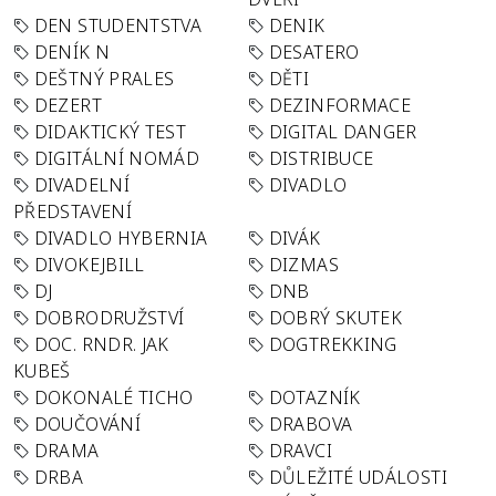
DEN STUDENTSTVA
DENIK
DENÍK N
DESATERO
DEŠTNÝ PRALES
DĚTI
DEZERT
DEZINFORMACE
DIDAKTICKÝ TEST
DIGITAL DANGER
DIGITÁLNÍ NOMÁD
DISTRIBUCE
DIVADELNÍ
DIVADLO
PŘEDSTAVENÍ
DIVADLO HYBERNIA
DIVÁK
DIVOKEJBILL
DIZMAS
DJ
DNB
DOBRODRUŽSTVÍ
DOBRÝ SKUTEK
DOC. RNDR. JAK
DOGTREKKING
KUBEŠ
DOKONALÉ TICHO
DOTAZNÍK
DOUČOVÁNÍ
DRABOVA
DRAMA
DRAVCI
DRBA
DŮLEŽITÉ UDÁLOSTI