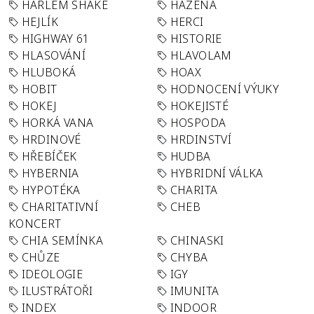
HARLEM SHAKE
HÁZENÁ
HEJLÍK
HERCI
HIGHWAY 61
HISTORIE
HLASOVÁNÍ
HLAVOLAM
HLUBOKÁ
HOAX
HOBIT
HODNOCENÍ VÝUKY
HOKEJ
HOKEJISTÉ
HORKÁ VANA
HOSPODA
HRDINOVÉ
HRDINSTVÍ
HŘEBÍČEK
HUDBA
HYBERNIA
HYBRIDNÍ VÁLKA
HYPOTÉKA
CHARITA
CHARITATIVNÍ
CHEB
KONCERT
CHIA SEMÍNKA
CHINASKI
CHŮZE
CHYBA
IDEOLOGIE
IGY
ILUSTRÁTOŘI
IMUNITA
INDEX
INDOOR