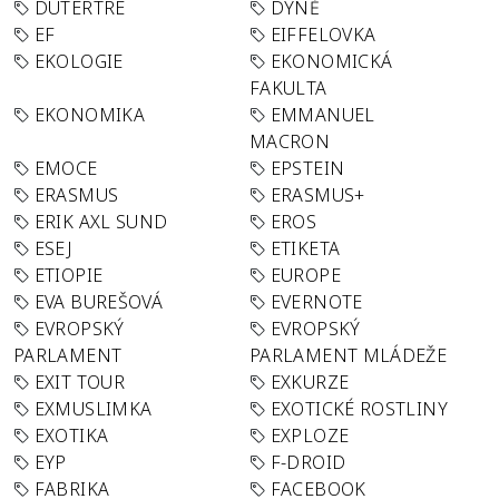
DUTERTRE
DÝNĚ
EF
EIFFELOVKA
EKOLOGIE
EKONOMICKÁ
FAKULTA
EKONOMIKA
EMMANUEL
MACRON
EMOCE
EPSTEIN
ERASMUS
ERASMUS+
ERIK AXL SUND
EROS
ESEJ
ETIKETA
ETIOPIE
EUROPE
EVA BUREŠOVÁ
EVERNOTE
EVROPSKÝ
EVROPSKÝ
PARLAMENT
PARLAMENT MLÁDEŽE
EXIT TOUR
EXKURZE
EXMUSLIMKA
EXOTICKÉ ROSTLINY
EXOTIKA
EXPLOZE
EYP
F-DROID
FABRIKA
FACEBOOK