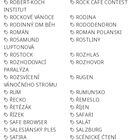
ROBERT-KOCH
ROCK CAFÉ CONTEST
INSTITUT
ROCKOVÉ VÁNOCE
RODINA
RODINNÝ DM BĚH
RODODENDRON
ROMÁN
ROMAN POLANSKI
ROSAMUND
ROSTLINY
LUPTONOVÁ
ROSTOCK
ROZHLAS
ROZHODOVACÍ
ROZHOVOR
PARALÝZA
ROZSVÍCENÍ
RÜGEN
VÁNOČNÍHO STROMU
RUM
RUMUNSKO
ŘECKO
ŘEMESLO
ŘETĚZÁK
ŘÍJEN
ŘÍZEK
SAFARI
SAFE BROWSER
SALÁT
SALESIÁNSKÝ PLES
SALZBURG
SATIRA
SCÉNICKÉ ČTENÍ