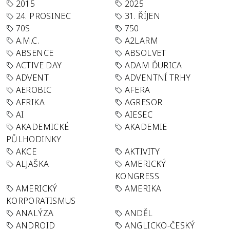
2015
2025
24. PROSINEC
31. ŘÍJEN
70S
750
A.M.C.
A2LARM
ABSENCE
ABSOLVET
ACTIVE DAY
ADAM ĎURICA
ADVENT
ADVENTNÍ TRHY
AEROBIC
AFERA
AFRIKA
AGRESOR
AI
AIESEC
AKADEMICKÉ
AKADEMIE
PŮLHODINKY
AKCE
AKTIVITY
ALJAŠKA
AMERICKÝ
KONGRESS
AMERICKÝ
AMERIKA
KORPORATISMUS
ANALÝZA
ANDĚL
ANDROID
ANGLICKO-ČESKÝ