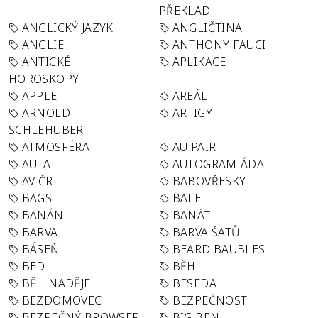
PŘEKLAD
ANGLICKÝ JAZYK
ANGLIČTINA
ANGLIE
ANTHONY FAUCI
ANTICKÉ
APLIKACE
HOROSKOPY
APPLE
AREÁL
ARNOLD
ARTIGY
SCHLEHUBER
ATMOSFÉRA
AU PAIR
AUTA
AUTOGRAMIÁDA
AV ČR
BABOVŘESKY
BAGS
BALET
BANÁN
BANÁT
BARVA
BARVA ŠATŮ
BÁSEŇ
BEARD BAUBLES
BED
BĚH
BĚH NADĚJE
BESEDA
BEZDOMOVEC
BEZPEČNOST
BEZPEČNÝ BROWSER
BIG BEN