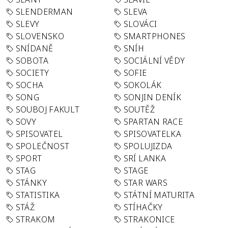
SLENDERMAN
SLEVA
SLEVY
SLOVÁCI
SLOVENSKO
SMARTPHONES
SNÍDANĚ
SNÍH
SOBOTA
SOCIÁLNÍ VĚDY
SOCIETY
SOFIE
SOCHA
SOKOLÁK
SONG
SONJIN DENÍK
SOUBOJ FAKULT
SOUTĚŽ
SOVY
SPARTAN RACE
SPISOVATEL
SPISOVATELKA
SPOLEČNOST
SPOLUJIZDA
SPORT
SRÍ LANKA
STAG
STAGE
STÁNKY
STAR WARS
STATISTIKA
STÁTNÍ MATURITA
STÁŽ
STÍHAČKY
STRAKOM
STRAKONICE