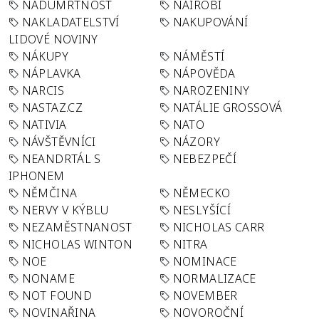
NADÚMRTNOST
NAIROBI
NAKLADATELSTVÍ
NAKUPOVÁNÍ
LIDOVÉ NOVINY
NÁKUPY
NÁMĚSTÍ
NÁPLAVKA
NÁPOVĚDA
NARCIS
NAROZENINY
NASTAZ.CZ
NATÁLIE GROSSOVÁ
NATIVIA
NATO
NÁVŠTĚVNÍCI
NÁZORY
NEANDRTÁL S
NEBEZPEČÍ
IPHONEM
NĚMČINA
NĚMECKO
NERVY V KÝBLU
NESLYŠÍCÍ
NEZAMĚSTNANOST
NICHOLAS CARR
NICHOLAS WINTON
NITRA
NOE
NOMINACE
NONAME
NORMALIZACE
NOT FOUND
NOVEMBER
NOVINAŘINA
NOVOROČNÍ