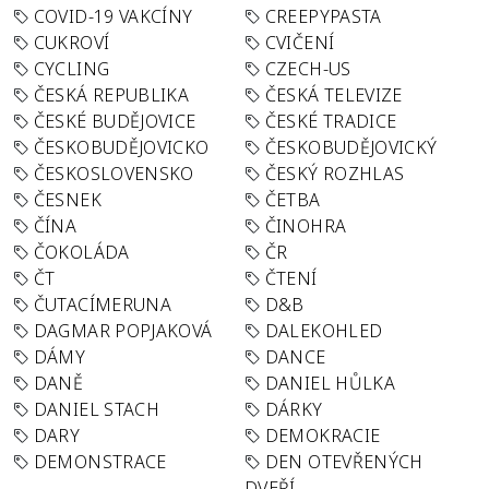
COVID-19 VAKCÍNY
CREEPYPASTA
CUKROVÍ
CVIČENÍ
CYCLING
CZECH-US
ČESKÁ REPUBLIKA
ČESKÁ TELEVIZE
ČESKÉ BUDĚJOVICE
ČESKÉ TRADICE
ČESKOBUDĚJOVICKO
ČESKOBUDĚJOVICKÝ
ČESKOSLOVENSKO
ČESKÝ ROZHLAS
ČESNEK
ČETBA
ČÍNA
ČINOHRA
ČOKOLÁDA
ČR
ČT
ČTENÍ
ČUTACÍMERUNA
D&B
DAGMAR POPJAKOVÁ
DALEKOHLED
DÁMY
DANCE
DANĚ
DANIEL HŮLKA
DANIEL STACH
DÁRKY
DARY
DEMOKRACIE
DEMONSTRACE
DEN OTEVŘENÝCH
DVEŘÍ