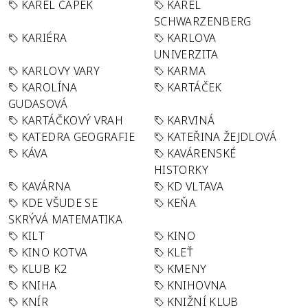
KAREL ČAPEK
KAREL
SCHWARZENBERG
KARIÉRA
KARLOVA
UNIVERZITA
KARLOVY VARY
KARMA
KAROLÍNA
KARTÁČEK
GUDASOVÁ
KARTÁČKOVÝ VRAH
KARVINÁ
KATEDRA GEOGRAFIE
KATEŘINA ŽEJDLOVÁ
KÁVA
KAVÁRENSKÉ
HISTORKY
KAVÁRNA
KD VLTAVA
KDE VŠUDE SE
KEŇA
SKRÝVÁ MATEMATIKA
KILT
KINO
KINO KOTVA
KLEŤ
KLUB K2
KMENY
KNIHA
KNIHOVNA
KNÍR
KNIŽNÍ KLUB