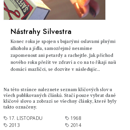
Nástrahy Silvestra
Konec roku je spojen s bujarými oslavami plnými
alkoholu a jídla, samozřejmě nesmíme
zapomenout ani petardy a rachejtle. Jak příchod
nového roku přežít ve zdraví a co na to říkají naši
domácí mazlíčci, se dozvíte v následujíc...
Na této stránce naleznete seznam klíčových slov u
všech publikovaných článků. Stačí pouze vybrat dané
klíčové slovo a zobrazí se všechny články, které byly
takto označeny.
17. LISTOPADU
1968
2013
2014