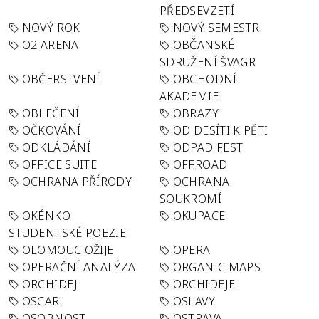
PŘEDSEVZETÍ
NOVÝ ROK
NOVÝ SEMESTR
O2 ARENA
OBČANSKÉ
SDRUŽENÍ ŠVAGR
OBČERSTVENÍ
OBCHODNÍ
AKADEMIE
OBLEČENÍ
OBRAZY
OČKOVÁNÍ
OD DESÍTI K PĚTI
ODKLÁDÁNÍ
ODPAD FEST
OFFICE SUITE
OFFROAD
OCHRANA PŘÍRODY
OCHRANA
SOUKROMÍ
OKÉNKO
OKUPACE
STUDENTSKÉ POEZIE
OLOMOUC OŽIJE
OPERA
OPERAČNÍ ANALÝZA
ORGANIC MAPS
ORCHIDEJ
ORCHIDEJE
OSCAR
OSLAVY
OSOBNOST
OSTRAVA