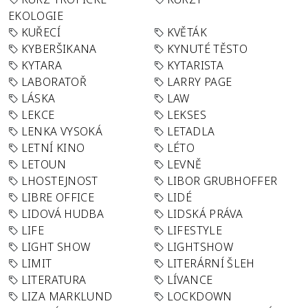
EKOLOGIE
KUŘECÍ
KVĚTÁK
KYBERŠIKANA
KYNUTÉ TĚSTO
KYTARA
KYTARISTA
LABORATOŘ
LARRY PAGE
LÁSKA
LAW
LEKCE
LEKSES
LENKA VYSOKÁ
LETADLA
LETNÍ KINO
LÉTO
LETOUN
LEVNĚ
LHOSTEJNOST
LIBOR GRUBHOFFER
LIBRE OFFICE
LIDÉ
LIDOVÁ HUDBA
LIDSKÁ PRÁVA
LIFE
LIFESTYLE
LIGHT SHOW
LIGHTSHOW
LIMIT
LITERÁRNÍ ŠLEH
LITERATURA
LÍVANCE
LIZA MARKLUND
LOCKDOWN