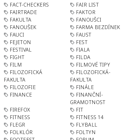
FACT-CHECKERS
FAIR LIST
FAIRTRADE
FAKTOR
FAKULTA
FANOUŠCI
FANOUŠEK
FARMA BEZDÍNEK
FAUCI
FAUST
FEJETON
FEST
FESTIVAL
FIALA
FIGHT
FILDA
FILM
FILMOVÉ TIPY
FILOZOFICKÁ
FILOZOFICKÁ-
FAKULTA
FAKULTA
FILOZOFIE
FINÁLE
FINANCE
FINANČNÍ-
GRAMOTNOST
FIREFOX
FIT
FITNESS
FITNESS 14
FLEGR
FLYBALL
FOLKLÓR
FOLTYN
FOOTFEST
FORUM