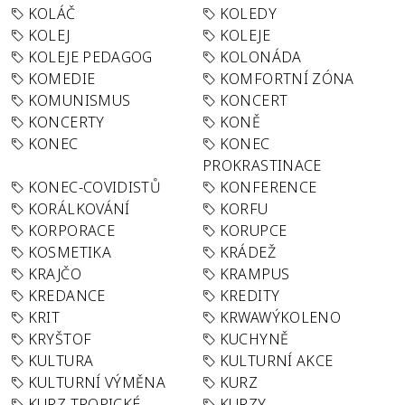
KOLÁČ
KOLEDY
KOLEJ
KOLEJE
KOLEJE PEDAGOG
KOLONÁDA
KOMEDIE
KOMFORTNÍ ZÓNA
KOMUNISMUS
KONCERT
KONCERTY
KONĚ
KONEC
KONEC
PROKRASTINACE
KONEC-COVIDISTŮ
KONFERENCE
KORÁLKOVÁNÍ
KORFU
KORPORACE
KORUPCE
KOSMETIKA
KRÁDEŽ
KRAJČO
KRAMPUS
KREDANCE
KREDITY
KRIT
KRWAWÝKOLENO
KRYŠTOF
KUCHYNĚ
KULTURA
KULTURNÍ AKCE
KULTURNÍ VÝMĚNA
KURZ
KURZ TROPICKÉ
KURZY