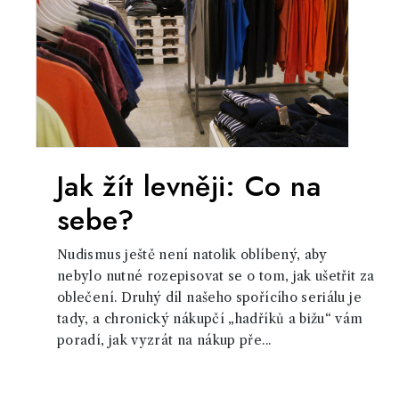
Jak žít levněji: Co na
sebe?
Nudismus ještě není natolik oblíbený, aby
nebylo nutné rozepisovat se o tom, jak ušetřit za
oblečení. Druhý díl našeho spořícího seriálu je
tady, a chronický nákupčí „hadříků a bižu“ vám
poradí, jak vyzrát na nákup pře...