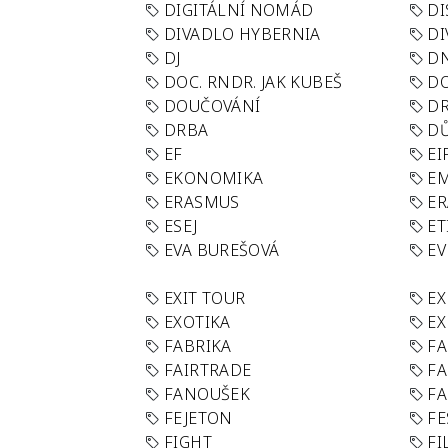
DIGITÁLNÍ NOMÁD
DI
DIVADLO HYBERNIA
DI
DJ
D
DOC. RNDR. JAK KUBEŠ
D
DOUČOVÁNÍ
D
DRBA
DŮ
EF
EI
EKONOMIKA
E
ERASMUS
E
ESEJ
ET
EVA BUREŠOVÁ
E
EXIT TOUR
EX
EXOTIKA
EX
FABRIKA
F
FAIRTRADE
F
FANOUŠEK
FA
FEJETON
FE
FIGHT
FI