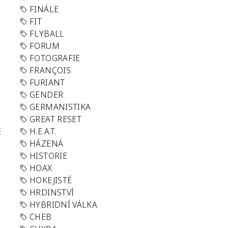
FINÁLE
FIT
FLYBALL
FORUM
FOTOGRAFIE
FRANÇOIS
FURIANT
GENDER
GERMANISTIKA
GREAT RESET
E
H.E.A.T.
HÁZENÁ
HISTORIE
HOAX
HOKEJISTÉ
HRDINSTVÍ
HYBRIDNÍ VÁLKA
CHEB