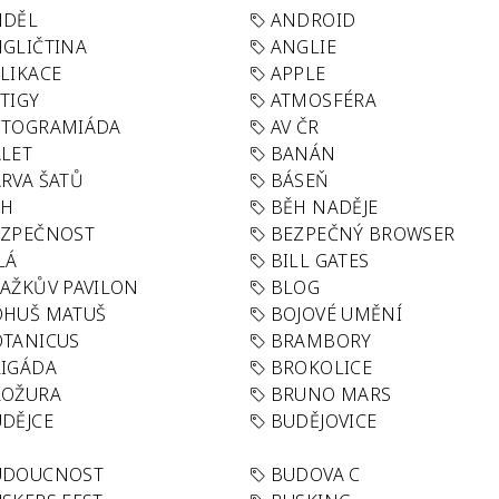
NDĚL
ANDROID
GLIČTINA
ANGLIE
LIKACE
APPLE
TIGY
ATMOSFÉRA
UTOGRAMIÁDA
AV ČR
LET
BANÁN
RVA ŠATŮ
BÁSEŇ
ĚH
BĚH NADĚJE
EZPEČNOST
BEZPEČNÝ BROWSER
LÁ
BILL GATES
AŽKŮV PAVILON
BLOG
OHUŠ MATUŠ
BOJOVÉ UMĚNÍ
TANICUS
BRAMBORY
IGÁDA
BROKOLICE
ROŽURA
BRUNO MARS
DĚJCE
BUDĚJOVICE
UDOUCNOST
BUDOVA C