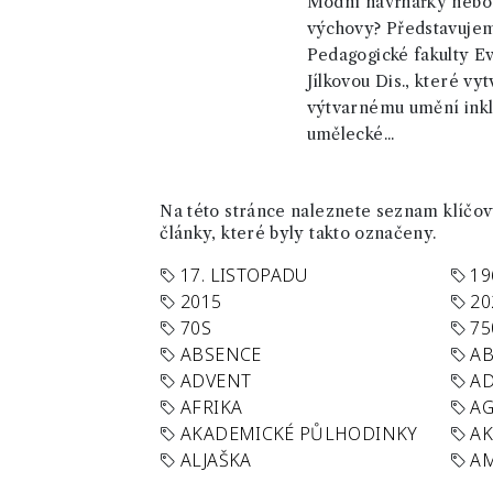
Módní návrhářky nebo 
výchovy? Představuje
Pedagogické fakulty Ev
Jílkovou Dis., které vy
výtvarnému umění inkli
umělecké...
Na této stránce naleznete seznam klíčový
články, které byly takto označeny.
17. LISTOPADU
19
2015
20
70S
75
ABSENCE
AB
ADVENT
AD
AFRIKA
A
AKADEMICKÉ PŮLHODINKY
A
ALJAŠKA
AM