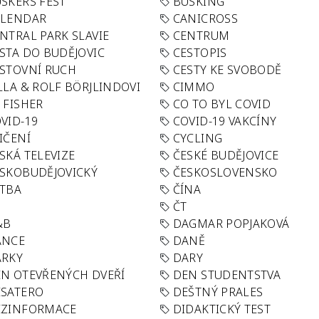
SKERS FEST
BUSKING
ALENDAR
CANICROSS
NTRAL PARK SLAVIE
CENTRUM
STA DO BUDĚJOVIC
CESTOPIS
STOVNÍ RUCH
CESTY KE SVOBODĚ
LLA & ROLF BÖRJLINDOVI
CIMMO
 FISHER
CO TO BYL COVID
VID-19
COVID-19 VAKCÍNY
IČENÍ
CYCLING
SKÁ TELEVIZE
ČESKÉ BUDĚJOVICE
SKOBUDĚJOVICKÝ
ČESKOSLOVENSKO
TBA
ČÍNA
R
ČT
&B
DAGMAR POPJAKOVÁ
ANCE
DANĚ
ÁRKY
DARY
N OTEVŘENÝCH DVEŘÍ
DEN STUDENTSTVA
SATERO
DEŠTNÝ PRALES
EZINFORMACE
DIDAKTICKÝ TEST