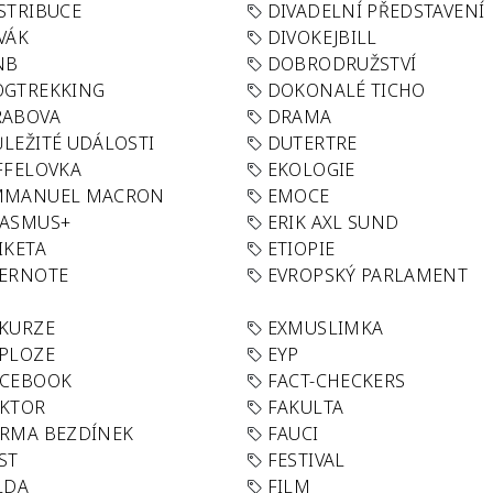
STRIBUCE
DIVADELNÍ PŘEDSTAVENÍ
VÁK
DIVOKEJBILL
NB
DOBRODRUŽSTVÍ
OGTREKKING
DOKONALÉ TICHO
RABOVA
DRAMA
LEŽITÉ UDÁLOSTI
DUTERTRE
FFELOVKA
EKOLOGIE
MMANUEL MACRON
EMOCE
RASMUS+
ERIK AXL SUND
IKETA
ETIOPIE
VERNOTE
EVROPSKÝ PARLAMENT
KURZE
EXMUSLIMKA
PLOZE
EYP
ACEBOOK
FACT-CHECKERS
AKTOR
FAKULTA
RMA BEZDÍNEK
FAUCI
ST
FESTIVAL
LDA
FILM