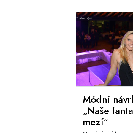
Módní návr
„Naše fanta
mezí“