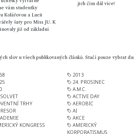
učitelky výtvarné
jich čím dál více!
me vám studentky
u Kolářovou a Lucii
tvářely šaty pro Miss JU. K
novaly již od základní
ch slov u všech publikovaných článků. Stačí pouze vybrat da
68
2013
25
24. PROSINEC
0
A.M.C.
SOLVET
ACTIVE DAY
VENTNÍ TRHY
AEROBIC
GRESOR
AI
KADEMIE
AKCE
ERICKÝ KONGRESS
AMERICKÝ
KORPORATISMUS