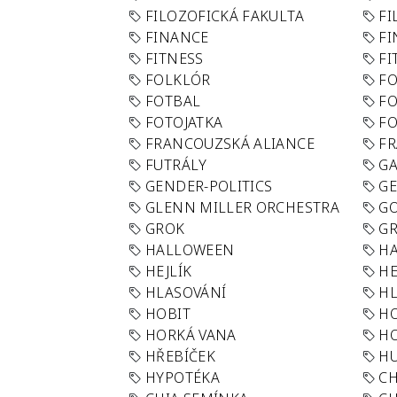
FILOZOFICKÁ FAKULTA
FI
FINANCE
F
FITNESS
FI
FOLKLÓR
F
FOTBAL
FO
FOTOJATKA
F
FRANCOUZSKÁ ALIANCE
FR
FUTRÁLY
G
GENDER-POLITICS
G
GLENN MILLER ORCHESTRA
GO
GROK
GR
HALLOWEEN
HA
HEJLÍK
HE
HLASOVÁNÍ
H
HOBIT
H
HORKÁ VANA
H
HŘEBÍČEK
H
HYPOTÉKA
CH