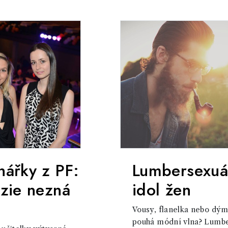
hářky z PF:
Lumbersexuá
zie nezná
idol žen
Vousy, flanelka nebo dým
pouhá módní vlna? Lumber