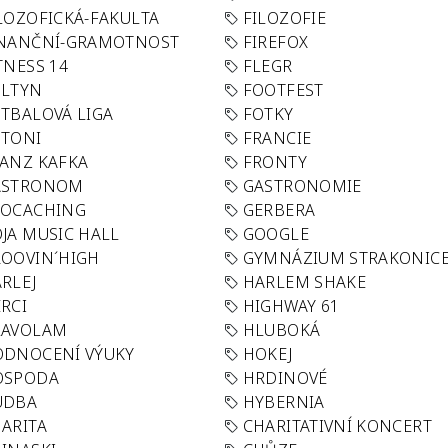
LOZOFICKÁ-FAKULTA
FILOZOFIE
INANČNÍ-GRAMOTNOST
FIREFOX
TNESS 14
FLEGR
OLTYN
FOOTFEST
TBALOVÁ LIGA
FOTKY
OTONI
FRANCIE
ANZ KAFKA
FRONTY
ASTRONOM
GASTRONOMIE
EOCACHING
GERBERA
JA MUSIC HALL
GOOGLE
OOVIN´HIGH
GYMNÁZIUM STRAKONIC
RLEJ
HARLEM SHAKE
RCI
HIGHWAY 61
LAVOLAM
HLUBOKÁ
ODNOCENÍ VÝUKY
HOKEJ
OSPODA
HRDINOVÉ
UDBA
HYBERNIA
ARITA
CHARITATIVNÍ KONCERT