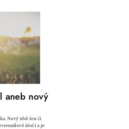
l aneb nový
ka. Nový idol žen či
sexuálové útočí a je