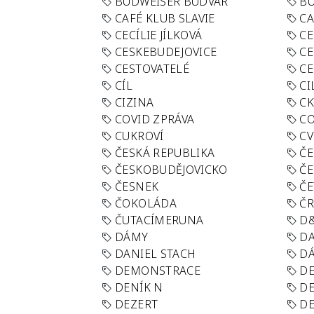
BUDWEISER BUDVAR
BU
CAFÉ KLUB SLAVIE
C
CECÍLIE JÍLKOVÁ
CE
CESKEBUDEJOVICE
CE
CESTOVATELÉ
CE
CÍL
CI
CIZINA
CK
COVID ZPRÁVA
CO
CUKROVÍ
CV
ČESKÁ REPUBLIKA
ČE
ČESKOBUDĚJOVICKO
ČE
ČESNEK
ČE
ČOKOLÁDA
Č
ČUTACÍMERUNA
D
DÁMY
D
DANIEL STACH
D
DEMONSTRACE
DE
DENÍK N
DE
DEZERT
D