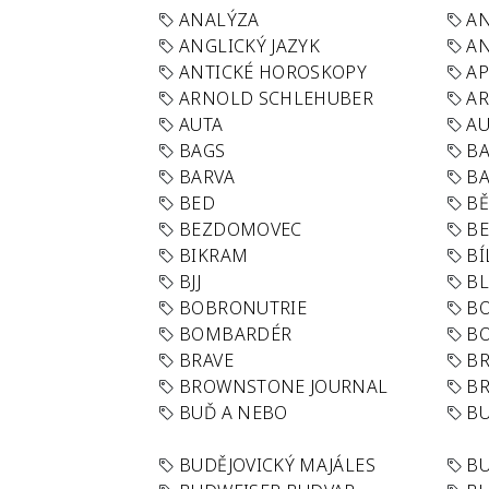
ANALÝZA
A
ANGLICKÝ JAZYK
AN
ANTICKÉ HOROSKOPY
AP
ARNOLD SCHLEHUBER
AR
AUTA
A
BAGS
BA
BARVA
BA
BED
B
BEZDOMOVEC
B
BIKRAM
BÍ
BJJ
BL
BOBRONUTRIE
B
BOMBARDÉR
BO
BRAVE
BR
BROWNSTONE JOURNAL
B
BUĎ A NEBO
BU
BUDĚJOVICKÝ MAJÁLES
B