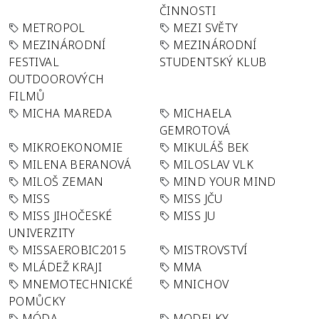
ČINNOSTI
METROPOL
MEZI SVĚTY
MEZINÁRODNÍ
MEZINÁRODNÍ
FESTIVAL
STUDENTSKÝ KLUB
OUTDOOROVÝCH
FILMŮ
MICHA MAREDA
MICHAELA
GEMROTOVÁ
MIKROEKONOMIE
MIKULÁŠ BEK
MILENA BERANOVÁ
MILOSLAV VLK
MILOŠ ZEMAN
MIND YOUR MIND
MISS
MISS JČU
MISS JIHOČESKÉ
MISS JU
UNIVERZITY
MISSAEROBIC2015
MISTROVSTVÍ
MLÁDEŽ KRAJI
MMA
MNEMOTECHNICKÉ
MNICHOV
POMŮCKY
MÓDA
MODELKY