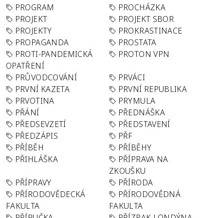
PROGRAM
PROCHÁZKA
PROJEKT
PROJEKT SBOR
PROJEKTY
PROKRASTINACE
PROPAGANDA
PROSTATA
PROTI-PANDEMICKÁ
PROTON VPN
OPATŘENÍ
PRŮVODCOVÁNÍ
PRVÁCI
PRVNÍ KAZETA
PRVNÍ REPUBLIKA
PRVOTINA
PRYMULA
PŘÁNÍ
PŘEDNÁŠKA
PŘEDSEVZETÍ
PŘEDSTAVENÍ
PŘEDZÁPIS
PŘF
PŘÍBĚH
PŘÍBĚHY
PŘIHLÁŠKA
PŘÍPRAVA NA
ZKOUŠKU
PŘÍPRAVY
PŘÍRODA
PŘÍRODOVĚDECKÁ
PŘÍRODOVĚDNÁ
FAKULTA
FAKULTA
PŘÍRUČKA
PŘÍZRAK LONDÝNA