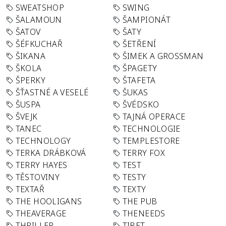
SWEATSHOP
SWING
ŠALAMOUN
ŠAMPIONÁT
ŠATOV
ŠATY
ŠÉFKUCHAŘ
ŠETŘENÍ
ŠIKANA
ŠIMEK A GROSSMAN
ŠKOLA
ŠPAGETY
ŠPERKY
ŠTAFETA
ŠŤASTNÉ A VESELÉ
ŠUKAS
ŠUSPA
ŠVÉDSKO
ŠVEJK
TAJNÁ OPERACE
TANEC
TECHNOLOGIE
TECHNOLOGY
TEMPLESTORE
TERKA DRÁBKOVÁ
TERRY FOX
TERRY HAYES
TEST
TĚSTOVINY
TESTY
TEXTAŘ
TEXTY
THE HOOLIGANS
THE PUB
THEAVERAGE
THENEEDS
THRILLER
TIBET