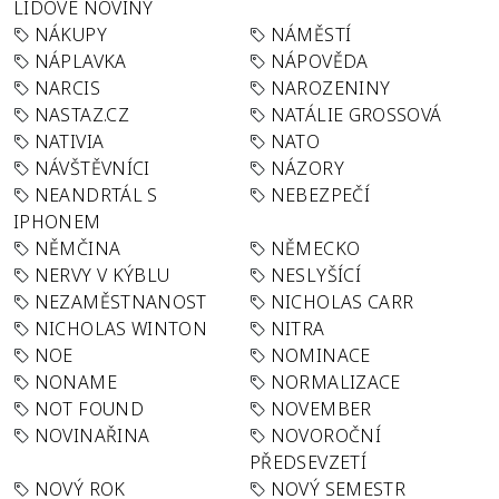
LIDOVÉ NOVINY
NÁKUPY
NÁMĚSTÍ
NÁPLAVKA
NÁPOVĚDA
NARCIS
NAROZENINY
NASTAZ.CZ
NATÁLIE GROSSOVÁ
NATIVIA
NATO
NÁVŠTĚVNÍCI
NÁZORY
NEANDRTÁL S
NEBEZPEČÍ
IPHONEM
NĚMČINA
NĚMECKO
NERVY V KÝBLU
NESLYŠÍCÍ
NEZAMĚSTNANOST
NICHOLAS CARR
NICHOLAS WINTON
NITRA
NOE
NOMINACE
NONAME
NORMALIZACE
NOT FOUND
NOVEMBER
NOVINAŘINA
NOVOROČNÍ
PŘEDSEVZETÍ
NOVÝ ROK
NOVÝ SEMESTR