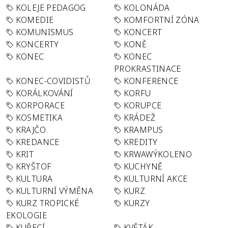
KOLEJE PEDAGOG
KOLONÁDA
KOMEDIE
KOMFORTNÍ ZÓNA
KOMUNISMUS
KONCERT
KONCERTY
KONĚ
KONEC
KONEC
PROKRASTINACE
KONEC-COVIDISTŮ
KONFERENCE
KORÁLKOVÁNÍ
KORFU
KORPORACE
KORUPCE
KOSMETIKA
KRÁDEŽ
KRAJČO
KRAMPUS
KREDANCE
KREDITY
KRIT
KRWAWÝKOLENO
KRYŠTOF
KUCHYNĚ
KULTURA
KULTURNÍ AKCE
KULTURNÍ VÝMĚNA
KURZ
KURZ TROPICKÉ
KURZY
EKOLOGIE
KUŘECÍ
KVĚTÁK