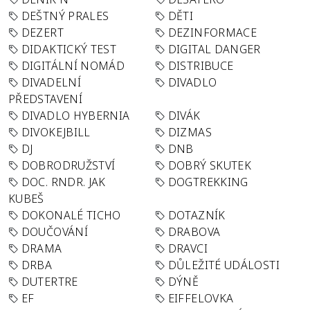
DEŠTNÝ PRALES
DĚTI
DEZERT
DEZINFORMACE
DIDAKTICKÝ TEST
DIGITAL DANGER
DIGITÁLNÍ NOMÁD
DISTRIBUCE
DIVADELNÍ
DIVADLO
PŘEDSTAVENÍ
DIVADLO HYBERNIA
DIVÁK
DIVOKEJBILL
DIZMAS
DJ
DNB
DOBRODRUŽSTVÍ
DOBRÝ SKUTEK
DOC. RNDR. JAK
DOGTREKKING
KUBEŠ
DOKONALÉ TICHO
DOTAZNÍK
DOUČOVÁNÍ
DRABOVA
DRAMA
DRAVCI
DRBA
DŮLEŽITÉ UDÁLOSTI
DUTERTRE
DÝNĚ
EF
EIFFELOVKA