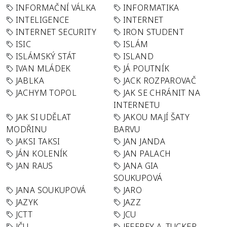
INFORMAČNÍ VÁLKA
INFORMATIKA
INTELIGENCE
INTERNET
INTERNET SECURITY
IRON STUDENT
ISIC
ISLÁM
ISLÁMSKÝ STÁT
ISLAND
IVAN MLÁDEK
JÁ POUTNÍK
JABLKA
JACK ROZPAROVAČ
JACHYM TOPOL
JAK SE CHRÁNIT NA
INTERNETU
JAK SI UDĚLAT
JAKOU MAJÍ ŠATY
MODŘINU
BARVU
JAKSI TAKSI
JAN JANDA
JÁN KOLENÍK
JAN PALACH
JAN RAUS
JANA GIA
SOUKUPOVÁ
JANA SOUKUPOVÁ
JARO
JAZYK
JAZZ
JCTT
JCU
JČU
JEFFREY A. TUCKER