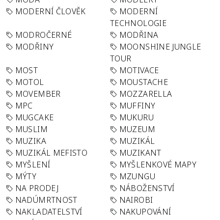
MODERNÍ ČLOVĚK
MODERNÍ
TECHNOLOGIE
MODROČERNÉ
MODŘINA
MODŘINY
MOONSHINE JUNGLE
TOUR
MOST
MOTIVACE
MOTOL
MOUSTACHE
MOVEMBER
MOZZARELLA
MPC
MUFFINY
MUGCAKE
MUKURU
MUSLIM
MUZEUM
MUZIKA
MUZIKÁL
MUZIKÁL MEFISTO
MUZIKANT
MYŠLENÍ
MYŠLENKOVÉ MAPY
MÝTY
MZUNGU
NA PRODEJ
NÁBOŽENSTVÍ
NADÚMRTNOST
NAIROBI
NAKLADATELSTVÍ
NAKUPOVÁNÍ