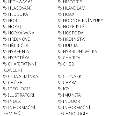
HIGHWAY 61
HISTORIE
HLASOVÁNÍ
HLAVOLAM
HLUBOKÁ
HOAX
HOBIT
HODNOCENÍ VÝUKY
HOKEJ
HOKEJISTÉ
HORKÁ VANA
HOSPODA
HRDINOVÉ
HRDINSTVÍ
HŘEBÍČEK
HUDBA
HYBERNIA
HYBRIDNÍ VÁLKA
HYPOTÉKA
CHARITA
CHARITATIVNÍ
CHEB
KONCERT
CHIA SEMÍNKA
CHINASKI
CHŮZE
CHYBA
IDEOLOGIE
IGY
ILUSTRÁTOŘI
IMUNITA
INDEX
INDOOR
INFORMAČNÍ
INFORMAČNÍ
KAMPAŇ
TECHNOLOGIE