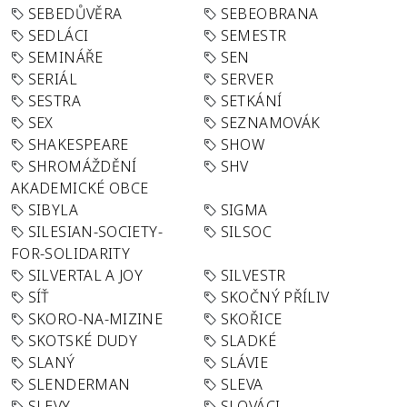
SEBEDŮVĚRA
SEBEOBRANA
SEDLÁCI
SEMESTR
SEMINÁŘE
SEN
SERIÁL
SERVER
SESTRA
SETKÁNÍ
SEX
SEZNAMOVÁK
SHAKESPEARE
SHOW
SHROMÁŽDĚNÍ
SHV
AKADEMICKÉ OBCE
SIBYLA
SIGMA
SILESIAN-SOCIETY-
SILSOC
FOR-SOLIDARITY
SILVERTAL A JOY
SILVESTR
SÍŤ
SKOČNÝ PŘÍLIV
SKORO-NA-MIZINE
SKOŘICE
SKOTSKÉ DUDY
SLADKÉ
SLANÝ
SLÁVIE
SLENDERMAN
SLEVA
SLEVY
SLOVÁCI