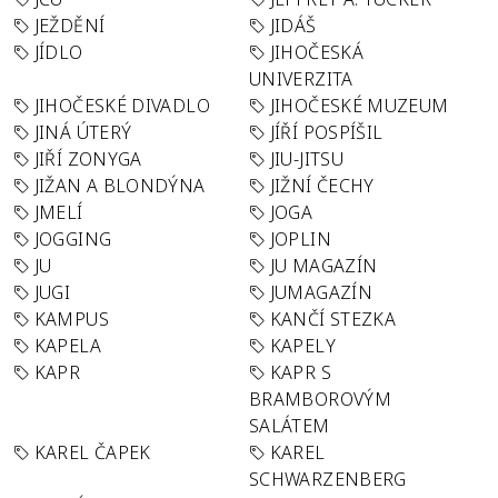
JEŽDĚNÍ
JIDÁŠ
JÍDLO
JIHOČESKÁ
UNIVERZITA
JIHOČESKÉ DIVADLO
JIHOČESKÉ MUZEUM
JINÁ ÚTERÝ
JÍŘÍ POSPÍŠIL
JIŘÍ ZONYGA
JIU-JITSU
JIŽAN A BLONDÝNA
JIŽNÍ ČECHY
JMELÍ
JOGA
JOGGING
JOPLIN
JU
JU MAGAZÍN
JUGI
JUMAGAZÍN
KAMPUS
KANČÍ STEZKA
KAPELA
KAPELY
KAPR
KAPR S
BRAMBOROVÝM
SALÁTEM
KAREL ČAPEK
KAREL
SCHWARZENBERG