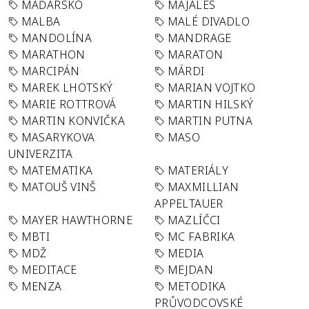
MAĎARSKO
MAJÁLES
MALBA
MALÉ DIVADLO
MANDOLÍNA
MANDRAGE
MARATHON
MARATON
MARCIPÁN
MÁRDI
MAREK LHOTSKÝ
MARIAN VOJTKO
MARIE ROTTROVÁ
MARTIN HILSKÝ
MARTIN KONVIČKA
MARTIN PUTNA
MASARYKOVA
MASO
UNIVERZITA
MATEMATIKA
MATERIÁLY
MATOUŠ VINŠ
MAXMILLIAN
APPELTAUER
MAYER HAWTHORNE
MAZLÍČCI
MBTI
MC FABRIKA
MDŽ
MEDIA
MEDITACE
MEJDAN
MENZA
METODIKA
PRŮVODCOVSKÉ