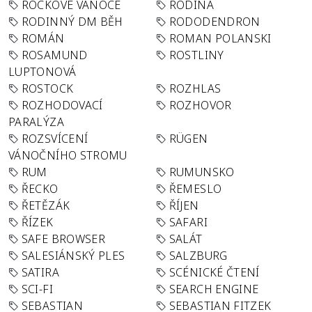
ROCKOVÉ VÁNOCE
RODINA
RODINNÝ DM BĚH
RODODENDRON
ROMÁN
ROMAN POLANSKI
ROSAMUND
ROSTLINY
LUPTONOVÁ
ROSTOCK
ROZHLAS
ROZHODOVACÍ
ROZHOVOR
PARALÝZA
ROZSVÍCENÍ
RÜGEN
VÁNOČNÍHO STROMU
RUM
RUMUNSKO
ŘECKO
ŘEMESLO
ŘETĚZÁK
ŘÍJEN
ŘÍZEK
SAFARI
SAFE BROWSER
SALÁT
SALESIÁNSKÝ PLES
SALZBURG
SATIRA
SCÉNICKÉ ČTENÍ
SCI-FI
SEARCH ENGINE
SEBASTIAN
SEBASTIAN FITZEK