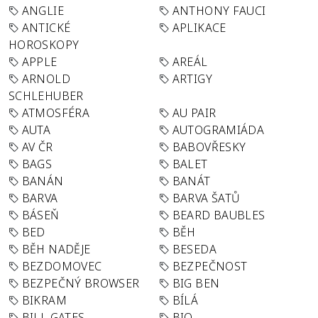
ANGLIE
ANTHONY FAUCI
ANTICKÉ
APLIKACE
HOROSKOPY
APPLE
AREÁL
ARNOLD
ARTIGY
SCHLEHUBER
ATMOSFÉRA
AU PAIR
AUTA
AUTOGRAMIÁDA
AV ČR
BABOVŘESKY
BAGS
BALET
BANÁN
BANÁT
BARVA
BARVA ŠATŮ
BÁSEŇ
BEARD BAUBLES
BED
BĚH
BĚH NADĚJE
BESEDA
BEZDOMOVEC
BEZPEČNOST
BEZPEČNÝ BROWSER
BIG BEN
BIKRAM
BÍLÁ
BILL GATES
BIO