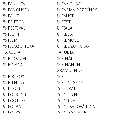
FAKULTA
FANOUŠCI
FANOUŠEK
FARMA BEZDÍNEK
FAUCI
FAUST
FEJETON
FEST
FESTIVAL
FIALA
FIGHT
FILDA
FILM
FILMOVÉ TIPY
FILOZOFICKÁ
FILOZOFICKÁ-
FAKULTA
FAKULTA
FILOZOFIE
FINÁLE
FINANCE
FINANČNÍ-
GRAMOTNOST
FIREFOX
FIT
FITNESS
FITNESS 14
FLEGR
FLYBALL
FOLKLÓR
FOLTYN
FOOTFEST
FORUM
FOTBAL
FOTBALOVÁ LIGA
FOTKY
FOTOGRAFIE