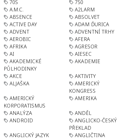
70S
750
A.M.C.
A2LARM
ABSENCE
ABSOLVET
ACTIVE DAY
ADAM ĎURICA
ADVENT
ADVENTNÍ TRHY
AEROBIC
AFERA
AFRIKA
AGRESOR
AI
AIESEC
AKADEMICKÉ
AKADEMIE
PŮLHODINKY
AKCE
AKTIVITY
ALJAŠKA
AMERICKÝ
KONGRESS
AMERICKÝ
AMERIKA
KORPORATISMUS
ANALÝZA
ANDĚL
ANDROID
ANGLICKO-ČESKÝ
PŘEKLAD
ANGLICKÝ JAZYK
ANGLIČTINA