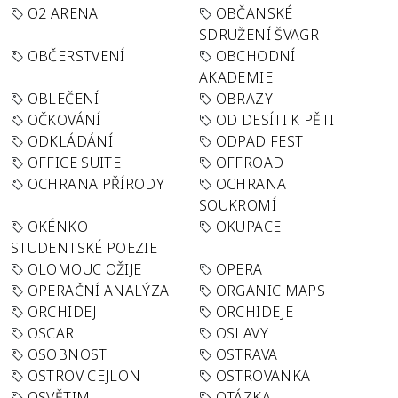
O2 ARENA
OBČANSKÉ
SDRUŽENÍ ŠVAGR
OBČERSTVENÍ
OBCHODNÍ
AKADEMIE
OBLEČENÍ
OBRAZY
OČKOVÁNÍ
OD DESÍTI K PĚTI
ODKLÁDÁNÍ
ODPAD FEST
OFFICE SUITE
OFFROAD
OCHRANA PŘÍRODY
OCHRANA
SOUKROMÍ
OKÉNKO
OKUPACE
STUDENTSKÉ POEZIE
OLOMOUC OŽIJE
OPERA
OPERAČNÍ ANALÝZA
ORGANIC MAPS
ORCHIDEJ
ORCHIDEJE
OSCAR
OSLAVY
OSOBNOST
OSTRAVA
OSTROV CEJLON
OSTROVANKA
OSVĚTIM
OTÁZKA