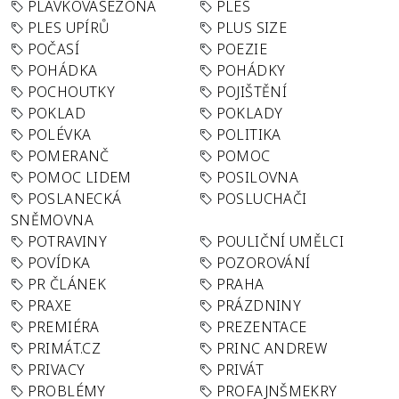
PLAVKOVÁSEZONA
PLES
PLES UPÍRŮ
PLUS SIZE
POČASÍ
POEZIE
POHÁDKA
POHÁDKY
POCHOUTKY
POJIŠTĚNÍ
POKLAD
POKLADY
POLÉVKA
POLITIKA
POMERANČ
POMOC
POMOC LIDEM
POSILOVNA
POSLANECKÁ
POSLUCHAČI
SNĚMOVNA
POTRAVINY
POULIČNÍ UMĚLCI
POVÍDKA
POZOROVÁNÍ
PR ČLÁNEK
PRAHA
PRAXE
PRÁZDNINY
PREMIÉRA
PREZENTACE
PRIMÁT.CZ
PRINC ANDREW
PRIVACY
PRIVÁT
PROBLÉMY
PROFAJNŠMEKRY