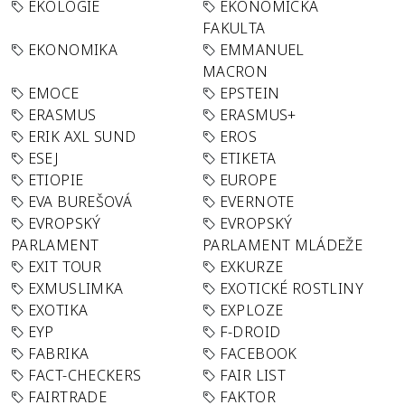
EKOLOGIE
EKONOMICKÁ
FAKULTA
EKONOMIKA
EMMANUEL
MACRON
EMOCE
EPSTEIN
ERASMUS
ERASMUS+
ERIK AXL SUND
EROS
ESEJ
ETIKETA
ETIOPIE
EUROPE
EVA BUREŠOVÁ
EVERNOTE
EVROPSKÝ
EVROPSKÝ
PARLAMENT
PARLAMENT MLÁDEŽE
EXIT TOUR
EXKURZE
EXMUSLIMKA
EXOTICKÉ ROSTLINY
EXOTIKA
EXPLOZE
EYP
F-DROID
FABRIKA
FACEBOOK
FACT-CHECKERS
FAIR LIST
FAIRTRADE
FAKTOR