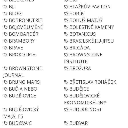
BJJ
BLAŽKŮV PAVILON
BLOG
BOBÍK
BOBRONUTRIE
BOHUŠ MATUŠ
BOJOVÉ UMĚNÍ
BOLESTNÉ KAMENY
BOMBARDÉR
BOTANICUS
BRAMBORY
BRASILSKÉ JIU-JITSU
BRAVE
BRIGÁDA
BROKOLICE
BROWNSTONE
INSTITUTE
BROWNSTONE
BROŽURA
JOURNAL
BRUNO MARS
BŘETISLAV ROHÁČEK
BUĎ A NEBO
BUDĚJCE
BUDĚJOVICE
BUDĚJOVICKÉ
EKONOMICKÉ DNY
BUDĚJOVICKÝ
BUDOUCNOST
MAJÁLES
BUDOVA C
BUDVAR