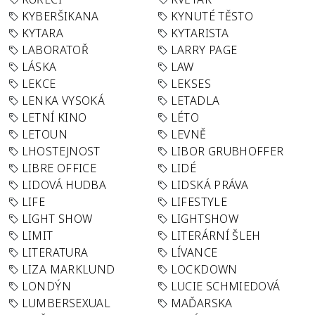
KYBERŠIKANA
KYNUTÉ TĚSTO
KYTARA
KYTARISTA
LABORATOŘ
LARRY PAGE
LÁSKA
LAW
LEKCE
LEKSES
LENKA VYSOKÁ
LETADLA
LETNÍ KINO
LÉTO
LETOUN
LEVNĚ
LHOSTEJNOST
LIBOR GRUBHOFFER
LIBRE OFFICE
LIDÉ
LIDOVÁ HUDBA
LIDSKÁ PRÁVA
LIFE
LIFESTYLE
LIGHT SHOW
LIGHTSHOW
LIMIT
LITERÁRNÍ ŠLEH
LITERATURA
LÍVANCE
LIZA MARKLUND
LOCKDOWN
LONDÝN
LUCIE SCHMIEDOVÁ
LUMBERSEXUAL
MAĎARSKA