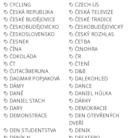
CYCLING
CZECH-US
ČESKÁ REPUBLIKA
ČESKÁ TELEVIZE
ČESKÉ BUDĚJOVICE
ČESKÉ TRADICE
ČESKOBUDĚJOVICKO
ČESKOBUDĚJOVICKÝ
ČESKOSLOVENSKO
ČESKÝ ROZHLAS
ČESNEK
ČETBA
ČÍNA
ČINOHRA
ČOKOLÁDA
ČR
ČT
ČTENÍ
ČUTACÍMERUNA
D&B
DAGMAR POPJAKOVÁ
DALEKOHLED
DÁMY
DANCE
DANĚ
DANIEL HŮLKA
DANIEL STACH
DÁRKY
DARY
DEMOKRACIE
DEMONSTRACE
DEN OTEVŘENÝCH
DVEŘÍ
DEN STUDENTSTVA
DENIK
DENÍK N
DESATERO