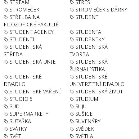
STREAM
STRES
STROMEČEK
STROMEČEK S DÁRKY
STŘELBA NA
STUDENT
FILOZOFICKÉ FAKULTĚ
STUDENT AGENCY
STUDENTA
STUDENTI
STUDENTKY
STUDENTSKÁ
STUDENTSKÁ
STŘEDA
TVORBA
STUDENTSKÁ UNIE
STUDENTSKÁ
ŽURNALISTIKA
STUDENTSKÉ
STUDENTSKÉ
DIVADLO
UNIVERZITNÍ DIVADLO
STUDENTSKÉ VAŘENÍ
STUDENTSKÝ ŽIVOT
STUDIO 6
STUDIUM
SUD
SUJU
SUPERMARKETY
SUŠICE
SUTAŠKA
SUVENÝRY
SVÁTKY
SVĚDEK
SVĚT
SVĚTLA