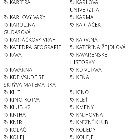
KARIÉRA
KARLOVA
UNIVERZITA
KARLOVY VARY
KARMA
KAROLÍNA
KARTÁČEK
GUDASOVÁ
KARTÁČKOVÝ VRAH
KARVINÁ
KATEDRA GEOGRAFIE
KATEŘINA ŽEJDLOVÁ
KÁVA
KAVÁRENSKÉ
HISTORKY
KAVÁRNA
KD VLTAVA
KDE VŠUDE SE
KEŇA
SKRÝVÁ MATEMATIKA
KILT
KINO
KINO KOTVA
KLEŤ
KLUB K2
KMENY
KNIHA
KNIHOVNA
KNÍR
KNIŽNÍ KLUB
KOLÁČ
KOLEDY
KOLEJ
KOLEJE