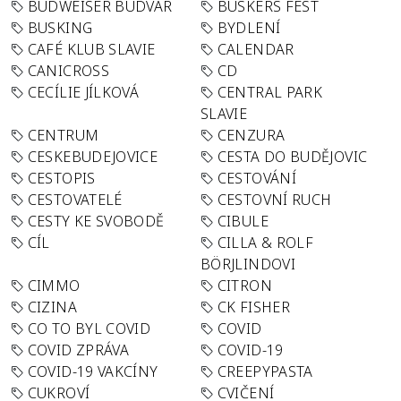
BUDWEISER BUDVAR
BUSKERS FEST
BUSKING
BYDLENÍ
CAFÉ KLUB SLAVIE
CALENDAR
CANICROSS
CD
CECÍLIE JÍLKOVÁ
CENTRAL PARK
SLAVIE
CENTRUM
CENZURA
CESKEBUDEJOVICE
CESTA DO BUDĚJOVIC
CESTOPIS
CESTOVÁNÍ
CESTOVATELÉ
CESTOVNÍ RUCH
CESTY KE SVOBODĚ
CIBULE
CÍL
CILLA & ROLF
BÖRJLINDOVI
CIMMO
CITRON
CIZINA
CK FISHER
CO TO BYL COVID
COVID
COVID ZPRÁVA
COVID-19
COVID-19 VAKCÍNY
CREEPYPASTA
CUKROVÍ
CVIČENÍ