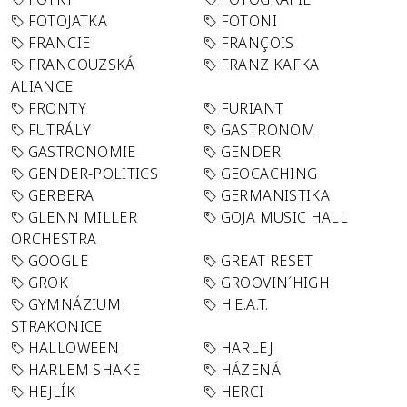
FOTOJATKA
FOTONI
FRANCIE
FRANÇOIS
FRANCOUZSKÁ
FRANZ KAFKA
ALIANCE
FRONTY
FURIANT
FUTRÁLY
GASTRONOM
GASTRONOMIE
GENDER
GENDER-POLITICS
GEOCACHING
GERBERA
GERMANISTIKA
GLENN MILLER
GOJA MUSIC HALL
ORCHESTRA
GOOGLE
GREAT RESET
GROK
GROOVIN´HIGH
GYMNÁZIUM
H.E.A.T.
STRAKONICE
HALLOWEEN
HARLEJ
HARLEM SHAKE
HÁZENÁ
HEJLÍK
HERCI