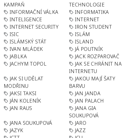
KAMPAŇ
TECHNOLOGIE
INFORMAČNÍ VÁLKA
INFORMATIKA
INTELIGENCE
INTERNET
INTERNET SECURITY
IRON STUDENT
ISIC
ISLÁM
ISLÁMSKÝ STÁT
ISLAND
IVAN MLÁDEK
JÁ POUTNÍK
JABLKA
JACK ROZPAROVAČ
JACHYM TOPOL
JAK SE CHRÁNIT NA
INTERNETU
JAK SI UDĚLAT
JAKOU MAJÍ ŠATY
MODŘINU
BARVU
JAKSI TAKSI
JAN JANDA
JÁN KOLENÍK
JAN PALACH
JAN RAUS
JANA GIA
SOUKUPOVÁ
JANA SOUKUPOVÁ
JARO
JAZYK
JAZZ
JCTT
JCU