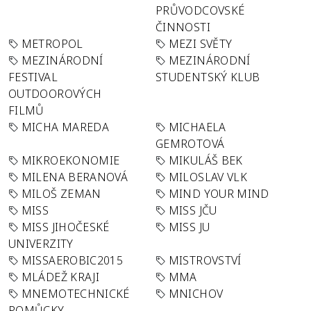
PRŮVODCOVSKÉ
ČINNOSTI
METROPOL
MEZI SVĚTY
MEZINÁRODNÍ
MEZINÁRODNÍ
FESTIVAL
STUDENTSKÝ KLUB
OUTDOOROVÝCH
FILMŮ
MICHA MAREDA
MICHAELA
GEMROTOVÁ
MIKROEKONOMIE
MIKULÁŠ BEK
MILENA BERANOVÁ
MILOSLAV VLK
MILOŠ ZEMAN
MIND YOUR MIND
MISS
MISS JČU
MISS JIHOČESKÉ
MISS JU
UNIVERZITY
MISSAEROBIC2015
MISTROVSTVÍ
MLÁDEŽ KRAJI
MMA
MNEMOTECHNICKÉ
MNICHOV
POMŮCKY