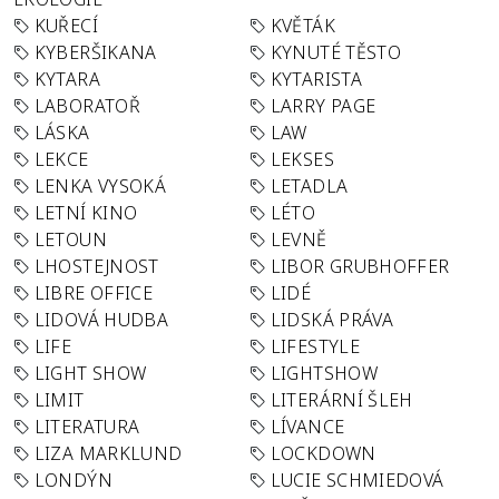
KUŘECÍ
KVĚTÁK
KYBERŠIKANA
KYNUTÉ TĚSTO
KYTARA
KYTARISTA
LABORATOŘ
LARRY PAGE
LÁSKA
LAW
LEKCE
LEKSES
LENKA VYSOKÁ
LETADLA
LETNÍ KINO
LÉTO
LETOUN
LEVNĚ
LHOSTEJNOST
LIBOR GRUBHOFFER
LIBRE OFFICE
LIDÉ
LIDOVÁ HUDBA
LIDSKÁ PRÁVA
LIFE
LIFESTYLE
LIGHT SHOW
LIGHTSHOW
LIMIT
LITERÁRNÍ ŠLEH
LITERATURA
LÍVANCE
LIZA MARKLUND
LOCKDOWN
LONDÝN
LUCIE SCHMIEDOVÁ