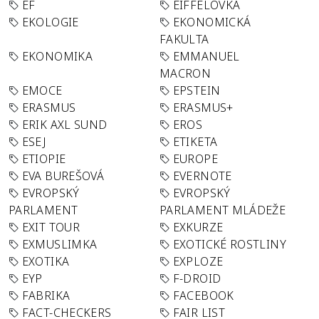
EF
EIFFELOVKA
EKOLOGIE
EKONOMICKÁ
FAKULTA
EKONOMIKA
EMMANUEL
MACRON
EMOCE
EPSTEIN
ERASMUS
ERASMUS+
ERIK AXL SUND
EROS
ESEJ
ETIKETA
ETIOPIE
EUROPE
EVA BUREŠOVÁ
EVERNOTE
EVROPSKÝ
EVROPSKÝ
PARLAMENT
PARLAMENT MLÁDEŽE
EXIT TOUR
EXKURZE
EXMUSLIMKA
EXOTICKÉ ROSTLINY
EXOTIKA
EXPLOZE
EYP
F-DROID
FABRIKA
FACEBOOK
FACT-CHECKERS
FAIR LIST