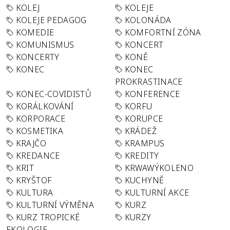
KOLEJ
KOLEJE
KOLEJE PEDAGOG
KOLONÁDA
KOMEDIE
KOMFORTNÍ ZÓNA
KOMUNISMUS
KONCERT
KONCERTY
KONĚ
KONEC
KONEC
PROKRASTINACE
KONEC-COVIDISTŮ
KONFERENCE
KORÁLKOVÁNÍ
KORFU
KORPORACE
KORUPCE
KOSMETIKA
KRÁDEŽ
KRAJČO
KRAMPUS
KREDANCE
KREDITY
KRIT
KRWAWÝKOLENO
KRYŠTOF
KUCHYNĚ
KULTURA
KULTURNÍ AKCE
KULTURNÍ VÝMĚNA
KURZ
KURZ TROPICKÉ
KURZY
EKOLOGIE