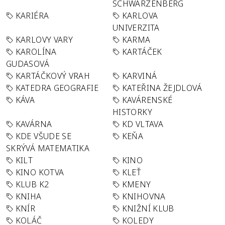
SCHWARZENBERG
KARIÉRA
KARLOVA
UNIVERZITA
KARLOVY VARY
KARMA
KAROLÍNA
KARTÁČEK
GUDASOVÁ
KARTÁČKOVÝ VRAH
KARVINÁ
KATEDRA GEOGRAFIE
KATEŘINA ŽEJDLOVÁ
KÁVA
KAVÁRENSKÉ
HISTORKY
KAVÁRNA
KD VLTAVA
KDE VŠUDE SE
KEŇA
SKRÝVÁ MATEMATIKA
KILT
KINO
KINO KOTVA
KLEŤ
KLUB K2
KMENY
KNIHA
KNIHOVNA
KNÍR
KNIŽNÍ KLUB
KOLÁČ
KOLEDY