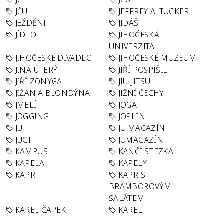
JČU
JEFFREY A. TUCKER
JEŽDĚNÍ
JIDÁŠ
JÍDLO
JIHOČESKÁ
UNIVERZITA
JIHOČESKÉ DIVADLO
JIHOČESKÉ MUZEUM
JINÁ ÚTERÝ
JÍŘÍ POSPÍŠIL
JIŘÍ ZONYGA
JIU-JITSU
JIŽAN A BLONDÝNA
JIŽNÍ ČECHY
JMELÍ
JOGA
JOGGING
JOPLIN
JU
JU MAGAZÍN
JUGI
JUMAGAZÍN
KAMPUS
KANČÍ STEZKA
KAPELA
KAPELY
KAPR
KAPR S
BRAMBOROVÝM
SALÁTEM
KAREL ČAPEK
KAREL