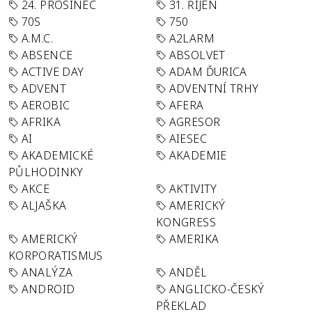
24. PROSINEC
31. ŘÍJEN
70S
750
A.M.C.
A2LARM
ABSENCE
ABSOLVET
ACTIVE DAY
ADAM ĎURICA
ADVENT
ADVENTNÍ TRHY
AEROBIC
AFERA
AFRIKA
AGRESOR
AI
AIESEC
AKADEMICKÉ
AKADEMIE
PŮLHODINKY
AKCE
AKTIVITY
ALJAŠKA
AMERICKÝ
KONGRESS
AMERICKÝ
AMERIKA
KORPORATISMUS
ANALÝZA
ANDĚL
ANDROID
ANGLICKO-ČESKÝ
PŘEKLAD