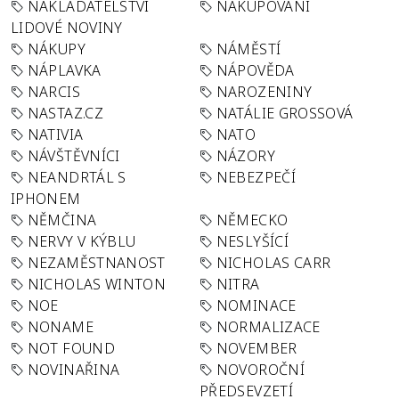
NAKLADATELSTVÍ
NAKUPOVÁNÍ
LIDOVÉ NOVINY
NÁKUPY
NÁMĚSTÍ
NÁPLAVKA
NÁPOVĚDA
NARCIS
NAROZENINY
NASTAZ.CZ
NATÁLIE GROSSOVÁ
NATIVIA
NATO
NÁVŠTĚVNÍCI
NÁZORY
NEANDRTÁL S
NEBEZPEČÍ
IPHONEM
NĚMČINA
NĚMECKO
NERVY V KÝBLU
NESLYŠÍCÍ
NEZAMĚSTNANOST
NICHOLAS CARR
NICHOLAS WINTON
NITRA
NOE
NOMINACE
NONAME
NORMALIZACE
NOT FOUND
NOVEMBER
NOVINAŘINA
NOVOROČNÍ
PŘEDSEVZETÍ