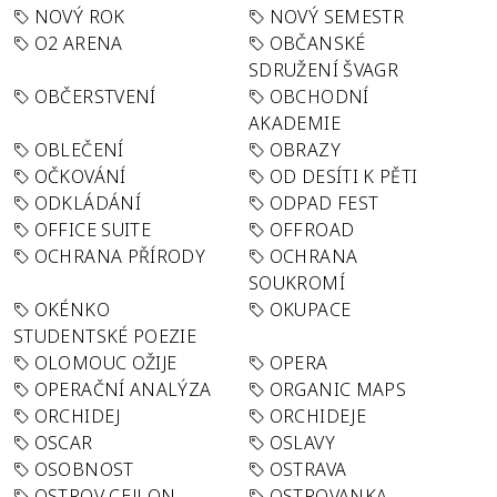
NOVÝ ROK
NOVÝ SEMESTR
O2 ARENA
OBČANSKÉ
SDRUŽENÍ ŠVAGR
OBČERSTVENÍ
OBCHODNÍ
AKADEMIE
OBLEČENÍ
OBRAZY
OČKOVÁNÍ
OD DESÍTI K PĚTI
ODKLÁDÁNÍ
ODPAD FEST
OFFICE SUITE
OFFROAD
OCHRANA PŘÍRODY
OCHRANA
SOUKROMÍ
OKÉNKO
OKUPACE
STUDENTSKÉ POEZIE
OLOMOUC OŽIJE
OPERA
OPERAČNÍ ANALÝZA
ORGANIC MAPS
ORCHIDEJ
ORCHIDEJE
OSCAR
OSLAVY
OSOBNOST
OSTRAVA
OSTROV CEJLON
OSTROVANKA