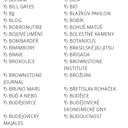
BILL GATES
BIO
BJJ
BLAŽKŮV PAVILON
BLOG
BOBÍK
BOBRONUTRIE
BOHUŠ MATUŠ
BOJOVÉ UMĚNÍ
BOLESTNÉ KAMENY
BOMBARDÉR
BOTANICUS
BRAMBORY
BRASILSKÉ JIU-JITSU
BRAVE
BRIGÁDA
BROKOLICE
BROWNSTONE
INSTITUTE
BROWNSTONE
BROŽURA
JOURNAL
BRUNO MARS
BŘETISLAV ROHÁČEK
BUĎ A NEBO
BUDĚJCE
BUDĚJOVICE
BUDĚJOVICKÉ
EKONOMICKÉ DNY
BUDĚJOVICKÝ
BUDOUCNOST
MAJÁLES