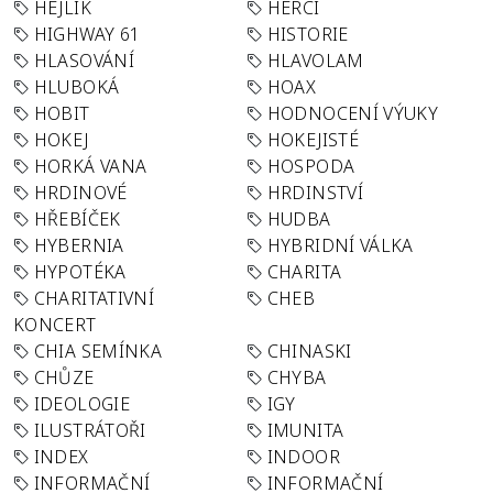
HEJLÍK
HERCI
HIGHWAY 61
HISTORIE
HLASOVÁNÍ
HLAVOLAM
HLUBOKÁ
HOAX
HOBIT
HODNOCENÍ VÝUKY
HOKEJ
HOKEJISTÉ
HORKÁ VANA
HOSPODA
HRDINOVÉ
HRDINSTVÍ
HŘEBÍČEK
HUDBA
HYBERNIA
HYBRIDNÍ VÁLKA
HYPOTÉKA
CHARITA
CHARITATIVNÍ
CHEB
KONCERT
CHIA SEMÍNKA
CHINASKI
CHŮZE
CHYBA
IDEOLOGIE
IGY
ILUSTRÁTOŘI
IMUNITA
INDEX
INDOOR
INFORMAČNÍ
INFORMAČNÍ