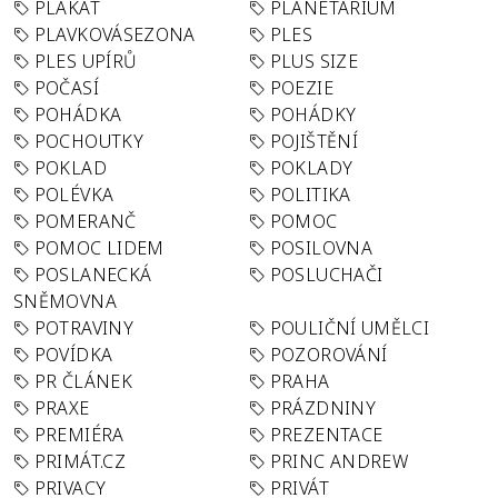
PLAKÁT
PLANETÁRIUM
PLAVKOVÁSEZONA
PLES
PLES UPÍRŮ
PLUS SIZE
POČASÍ
POEZIE
POHÁDKA
POHÁDKY
POCHOUTKY
POJIŠTĚNÍ
POKLAD
POKLADY
POLÉVKA
POLITIKA
POMERANČ
POMOC
POMOC LIDEM
POSILOVNA
POSLANECKÁ
POSLUCHAČI
SNĚMOVNA
POTRAVINY
POULIČNÍ UMĚLCI
POVÍDKA
POZOROVÁNÍ
PR ČLÁNEK
PRAHA
PRAXE
PRÁZDNINY
PREMIÉRA
PREZENTACE
PRIMÁT.CZ
PRINC ANDREW
PRIVACY
PRIVÁT