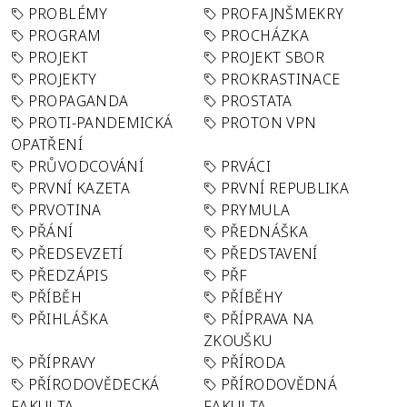
PROBLÉMY
PROFAJNŠMEKRY
PROGRAM
PROCHÁZKA
PROJEKT
PROJEKT SBOR
PROJEKTY
PROKRASTINACE
PROPAGANDA
PROSTATA
PROTI-PANDEMICKÁ
PROTON VPN
OPATŘENÍ
PRŮVODCOVÁNÍ
PRVÁCI
PRVNÍ KAZETA
PRVNÍ REPUBLIKA
PRVOTINA
PRYMULA
PŘÁNÍ
PŘEDNÁŠKA
PŘEDSEVZETÍ
PŘEDSTAVENÍ
PŘEDZÁPIS
PŘF
PŘÍBĚH
PŘÍBĚHY
PŘIHLÁŠKA
PŘÍPRAVA NA
ZKOUŠKU
PŘÍPRAVY
PŘÍRODA
PŘÍRODOVĚDECKÁ
PŘÍRODOVĚDNÁ
FAKULTA
FAKULTA