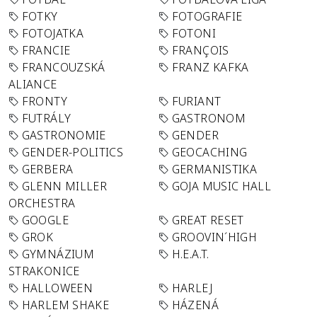
FOTKY
FOTOGRAFIE
FOTOJATKA
FOTONI
FRANCIE
FRANÇOIS
FRANCOUZSKÁ
FRANZ KAFKA
ALIANCE
FRONTY
FURIANT
FUTRÁLY
GASTRONOM
GASTRONOMIE
GENDER
GENDER-POLITICS
GEOCACHING
GERBERA
GERMANISTIKA
GLENN MILLER
GOJA MUSIC HALL
ORCHESTRA
GOOGLE
GREAT RESET
GROK
GROOVIN´HIGH
GYMNÁZIUM
H.E.A.T.
STRAKONICE
HALLOWEEN
HARLEJ
HARLEM SHAKE
HÁZENÁ