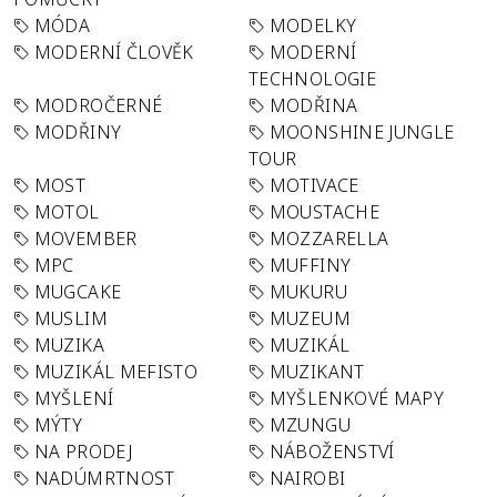
MÓDA
MODELKY
MODERNÍ ČLOVĚK
MODERNÍ
TECHNOLOGIE
MODROČERNÉ
MODŘINA
MODŘINY
MOONSHINE JUNGLE
TOUR
MOST
MOTIVACE
MOTOL
MOUSTACHE
MOVEMBER
MOZZARELLA
MPC
MUFFINY
MUGCAKE
MUKURU
MUSLIM
MUZEUM
MUZIKA
MUZIKÁL
MUZIKÁL MEFISTO
MUZIKANT
MYŠLENÍ
MYŠLENKOVÉ MAPY
MÝTY
MZUNGU
NA PRODEJ
NÁBOŽENSTVÍ
NADÚMRTNOST
NAIROBI