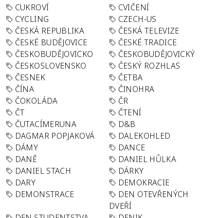
CUKROVÍ
CVIČENÍ
CYCLING
CZECH-US
ČESKÁ REPUBLIKA
ČESKÁ TELEVIZE
ČESKÉ BUDĚJOVICE
ČESKÉ TRADICE
ČESKOBUDĚJOVICKO
ČESKOBUDĚJOVICKÝ
ČESKOSLOVENSKO
ČESKÝ ROZHLAS
ČESNEK
ČETBA
ČÍNA
ČINOHRA
ČOKOLÁDA
ČR
ČT
ČTENÍ
ČUTACÍMERUNA
D&B
DAGMAR POPJAKOVÁ
DALEKOHLED
DÁMY
DANCE
DANĚ
DANIEL HŮLKA
DANIEL STACH
DÁRKY
DARY
DEMOKRACIE
DEMONSTRACE
DEN OTEVŘENÝCH
DVEŘÍ
DEN STUDENTSTVA
DENIK