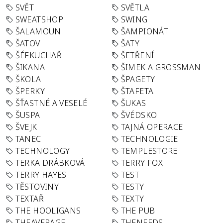
SVĚT
SVĚTLA
SWEATSHOP
SWING
ŠALAMOUN
ŠAMPIONÁT
ŠATOV
ŠATY
ŠÉFKUCHAŘ
ŠETŘENÍ
ŠIKANA
ŠIMEK A GROSSMAN
ŠKOLA
ŠPAGETY
ŠPERKY
ŠTAFETA
ŠŤASTNÉ A VESELÉ
ŠUKAS
ŠUSPA
ŠVÉDSKO
ŠVEJK
TAJNÁ OPERACE
TANEC
TECHNOLOGIE
TECHNOLOGY
TEMPLESTORE
TERKA DRÁBKOVÁ
TERRY FOX
TERRY HAYES
TEST
TĚSTOVINY
TESTY
TEXTAŘ
TEXTY
THE HOOLIGANS
THE PUB
THEAVERAGE
THENEEDS