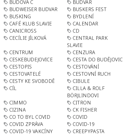
BUDOVA C
BUDVAR
BUDWEISER BUDVAR
BUSKERS FEST
BUSKING
BYDLENÍ
CAFÉ KLUB SLAVIE
CALENDAR
CANICROSS
CD
CECÍLIE JÍLKOVÁ
CENTRAL PARK
SLAVIE
CENTRUM
CENZURA
CESKEBUDEJOVICE
CESTA DO BUDĚJOVIC
CESTOPIS
CESTOVÁNÍ
CESTOVATELÉ
CESTOVNÍ RUCH
CESTY KE SVOBODĚ
CIBULE
CÍL
CILLA & ROLF
BÖRJLINDOVI
CIMMO
CITRON
CIZINA
CK FISHER
CO TO BYL COVID
COVID
COVID ZPRÁVA
COVID-19
COVID-19 VAKCÍNY
CREEPYPASTA