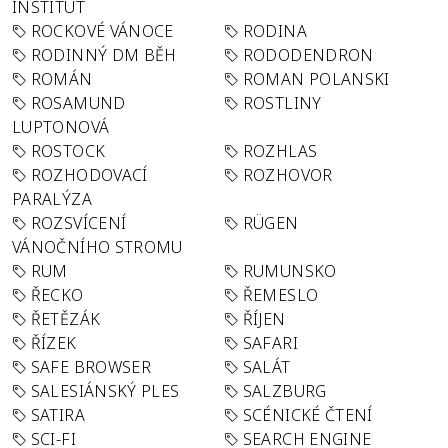
INSTITUT
ROCKOVÉ VÁNOCE
RODINA
RODINNÝ DM BĚH
RODODENDRON
ROMÁN
ROMAN POLANSKI
ROSAMUND
ROSTLINY
LUPTONOVÁ
ROSTOCK
ROZHLAS
ROZHODOVACÍ
ROZHOVOR
PARALÝZA
ROZSVÍCENÍ
RÜGEN
VÁNOČNÍHO STROMU
RUM
RUMUNSKO
ŘECKO
ŘEMESLO
ŘETĚZÁK
ŘÍJEN
ŘÍZEK
SAFARI
SAFE BROWSER
SALÁT
SALESIÁNSKÝ PLES
SALZBURG
SATIRA
SCÉNICKÉ ČTENÍ
SCI-FI
SEARCH ENGINE