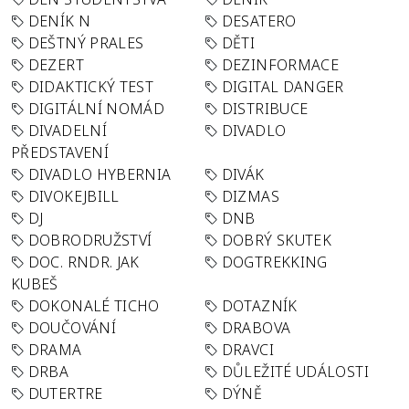
DENÍK N
DESATERO
DEŠTNÝ PRALES
DĚTI
DEZERT
DEZINFORMACE
DIDAKTICKÝ TEST
DIGITAL DANGER
DIGITÁLNÍ NOMÁD
DISTRIBUCE
DIVADELNÍ
DIVADLO
PŘEDSTAVENÍ
DIVADLO HYBERNIA
DIVÁK
DIVOKEJBILL
DIZMAS
DJ
DNB
DOBRODRUŽSTVÍ
DOBRÝ SKUTEK
DOC. RNDR. JAK
DOGTREKKING
KUBEŠ
DOKONALÉ TICHO
DOTAZNÍK
DOUČOVÁNÍ
DRABOVA
DRAMA
DRAVCI
DRBA
DŮLEŽITÉ UDÁLOSTI
DUTERTRE
DÝNĚ