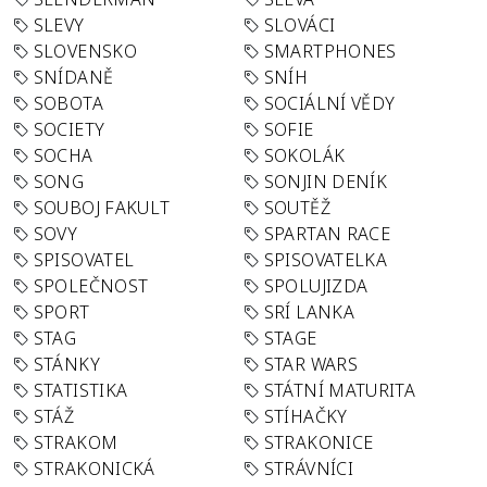
SLEVY
SLOVÁCI
SLOVENSKO
SMARTPHONES
SNÍDANĚ
SNÍH
SOBOTA
SOCIÁLNÍ VĚDY
SOCIETY
SOFIE
SOCHA
SOKOLÁK
SONG
SONJIN DENÍK
SOUBOJ FAKULT
SOUTĚŽ
SOVY
SPARTAN RACE
SPISOVATEL
SPISOVATELKA
SPOLEČNOST
SPOLUJIZDA
SPORT
SRÍ LANKA
STAG
STAGE
STÁNKY
STAR WARS
STATISTIKA
STÁTNÍ MATURITA
STÁŽ
STÍHAČKY
STRAKOM
STRAKONICE
STRAKONICKÁ
STRÁVNÍCI