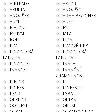
FAIRTRADE
FAKTOR
FAKULTA
FANOUŠCI
FANOUŠEK
FARMA BEZDÍNEK
FAUCI
FAUST
FEJETON
FEST
FESTIVAL
FIALA
FIGHT
FILDA
FILM
FILMOVÉ TIPY
FILOZOFICKÁ
FILOZOFICKÁ-
FAKULTA
FAKULTA
FILOZOFIE
FINÁLE
FINANCE
FINANČNÍ-
GRAMOTNOST
FIREFOX
FIT
FITNESS
FITNESS 14
FLEGR
FLYBALL
FOLKLÓR
FOLTYN
FOOTFEST
FORUM
FOTBAL
FOTBALOVÁ LIGA