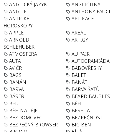
ANGLICKÝ JAZYK
ANGLIČTINA
ANGLIE
ANTHONY FAUCI
ANTICKÉ
APLIKACE
HOROSKOPY
APPLE
AREÁL
ARNOLD
ARTIGY
SCHLEHUBER
ATMOSFÉRA
AU PAIR
AUTA
AUTOGRAMIÁDA
AV ČR
BABOVŘESKY
BAGS
BALET
BANÁN
BANÁT
BARVA
BARVA ŠATŮ
BÁSEŇ
BEARD BAUBLES
BED
BĚH
BĚH NADĚJE
BESEDA
BEZDOMOVEC
BEZPEČNOST
BEZPEČNÝ BROWSER
BIG BEN
BIKRAM
BÍLÁ