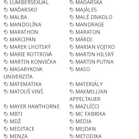
LUMBERSEXUAL
MAĎARSKA
MAĎARSKO
MAJÁLES
MALBA
MALÉ DIVADLO
MANDOLÍNA
MANDRAGE
MARATHON
MARATON
MARCIPÁN
MÁRDI
MAREK LHOTSKÝ
MARIAN VOJTKO
MARIE ROTTROVÁ
MARTIN HILSKÝ
MARTIN KONVIČKA
MARTIN PUTNA
MASARYKOVA
MASO
UNIVERZITA
MATEMATIKA
MATERIÁLY
MATOUŠ VINŠ
MAXMILLIAN
APPELTAUER
MAYER HAWTHORNE
MAZLÍČCI
MBTI
MC FABRIKA
MDŽ
MEDIA
MEDITACE
MEJDAN
MENZA
METODIKA