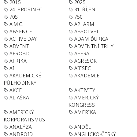
2015
2025
24. PROSINEC
31. ŘÍJEN
70S
750
A.M.C.
A2LARM
ABSENCE
ABSOLVET
ACTIVE DAY
ADAM ĎURICA
ADVENT
ADVENTNÍ TRHY
AEROBIC
AFERA
AFRIKA
AGRESOR
AI
AIESEC
AKADEMICKÉ
AKADEMIE
PŮLHODINKY
AKCE
AKTIVITY
ALJAŠKA
AMERICKÝ
KONGRESS
AMERICKÝ
AMERIKA
KORPORATISMUS
ANALÝZA
ANDĚL
ANDROID
ANGLICKO-ČESKÝ