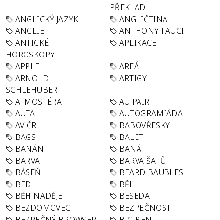
PŘEKLAD
ANGLICKÝ JAZYK
ANGLIČTINA
ANGLIE
ANTHONY FAUCI
ANTICKÉ
APLIKACE
HOROSKOPY
APPLE
AREÁL
ARNOLD
ARTIGY
SCHLEHUBER
ATMOSFÉRA
AU PAIR
AUTA
AUTOGRAMIÁDA
AV ČR
BABOVŘESKY
BAGS
BALET
BANÁN
BANÁT
BARVA
BARVA ŠATŮ
BÁSEŇ
BEARD BAUBLES
BED
BĚH
BĚH NADĚJE
BESEDA
BEZDOMOVEC
BEZPEČNOST
BEZPEČNÝ BROWSER
BIG BEN