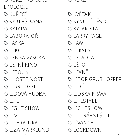
EKOLOGIE
KUŘECÍ
KVĚTÁK
KYBERŠIKANA
KYNUTÉ TĚSTO
KYTARA
KYTARISTA
LABORATOŘ
LARRY PAGE
LÁSKA
LAW
LEKCE
LEKSES
LENKA VYSOKÁ
LETADLA
LETNÍ KINO
LÉTO
LETOUN
LEVNĚ
LHOSTEJNOST
LIBOR GRUBHOFFER
LIBRE OFFICE
LIDÉ
LIDOVÁ HUDBA
LIDSKÁ PRÁVA
LIFE
LIFESTYLE
LIGHT SHOW
LIGHTSHOW
LIMIT
LITERÁRNÍ ŠLEH
LITERATURA
LÍVANCE
LIZA MARKLUND
LOCKDOWN