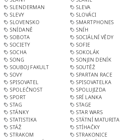
SLENDERMAN
SLEVA
SLEVY
SLOVÁCI
SLOVENSKO
SMARTPHONES
SNÍDANĚ
SNÍH
SOBOTA
SOCIÁLNÍ VĚDY
SOCIETY
SOFIE
SOCHA
SOKOLÁK
SONG
SONJIN DENÍK
SOUBOJ FAKULT
SOUTĚŽ
SOVY
SPARTAN RACE
SPISOVATEL
SPISOVATELKA
SPOLEČNOST
SPOLUJIZDA
SPORT
SRÍ LANKA
STAG
STAGE
STÁNKY
STAR WARS
STATISTIKA
STÁTNÍ MATURITA
STÁŽ
STÍHAČKY
STRAKOM
STRAKONICE