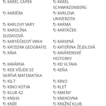
KAREL ČAPEK
KAREL
SCHWARZENBERG
KARIÉRA
KARLOVA
UNIVERZITA
KARLOVY VARY
KARMA
KAROLÍNA
KARTÁČEK
GUDASOVÁ
KARTÁČKOVÝ VRAH
KARVINÁ
KATEDRA GEOGRAFIE
KATEŘINA ŽEJDLOVÁ
KÁVA
KAVÁRENSKÉ
HISTORKY
KAVÁRNA
KD VLTAVA
KDE VŠUDE SE
KEŇA
SKRÝVÁ MATEMATIKA
KILT
KINO
KINO KOTVA
KLEŤ
KLUB K2
KMENY
KNIHA
KNIHOVNA
KNÍR
KNIŽNÍ KLUB