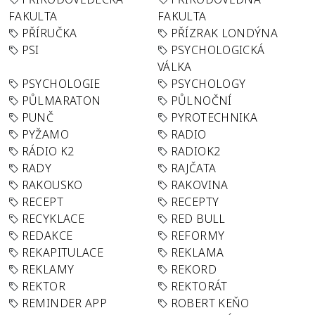
FAKULTA
FAKULTA
PŘÍRUČKA
PŘÍZRAK LONDÝNA
PSI
PSYCHOLOGICKÁ
VÁLKA
PSYCHOLOGIE
PSYCHOLOGY
PŮLMARATON
PŮLNOČNÍ
PUNČ
PYROTECHNIKA
PYŽAMO
RADIO
RÁDIO K2
RADIOK2
RADY
RAJČATA
RAKOUSKO
RAKOVINA
RECEPT
RECEPTY
RECYKLACE
RED BULL
REDAKCE
REFORMY
REKAPITULACE
REKLAMA
REKLAMY
REKORD
REKTOR
REKTORÁT
REMINDER APP
ROBERT KEŇO