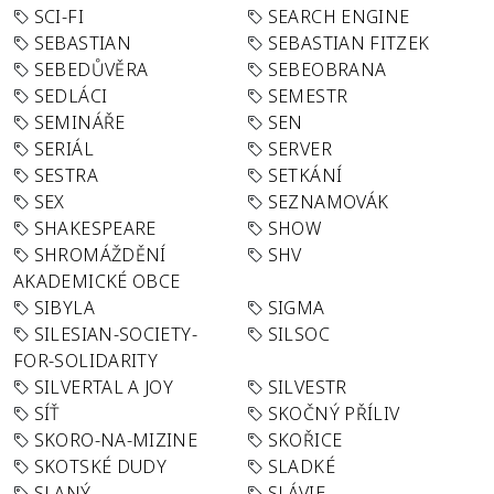
SCI-FI
SEARCH ENGINE
SEBASTIAN
SEBASTIAN FITZEK
SEBEDŮVĚRA
SEBEOBRANA
SEDLÁCI
SEMESTR
SEMINÁŘE
SEN
SERIÁL
SERVER
SESTRA
SETKÁNÍ
SEX
SEZNAMOVÁK
SHAKESPEARE
SHOW
SHROMÁŽDĚNÍ
SHV
AKADEMICKÉ OBCE
SIBYLA
SIGMA
SILESIAN-SOCIETY-
SILSOC
FOR-SOLIDARITY
SILVERTAL A JOY
SILVESTR
SÍŤ
SKOČNÝ PŘÍLIV
SKORO-NA-MIZINE
SKOŘICE
SKOTSKÉ DUDY
SLADKÉ
SLANÝ
SLÁVIE