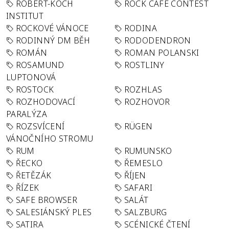
ROBERT-KOCH
ROCK CAFÉ CONTEST
INSTITUT
ROCKOVÉ VÁNOCE
RODINA
RODINNÝ DM BĚH
RODODENDRON
ROMÁN
ROMAN POLANSKI
ROSAMUND
ROSTLINY
LUPTONOVÁ
ROSTOCK
ROZHLAS
ROZHODOVACÍ
ROZHOVOR
PARALÝZA
ROZSVÍCENÍ
RÜGEN
VÁNOČNÍHO STROMU
RUM
RUMUNSKO
ŘECKO
ŘEMESLO
ŘETĚZÁK
ŘÍJEN
ŘÍZEK
SAFARI
SAFE BROWSER
SALÁT
SALESIÁNSKÝ PLES
SALZBURG
SATIRA
SCÉNICKÉ ČTENÍ