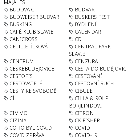
MAJÁLES
BUDOVA C
BUDVAR
BUDWEISER BUDVAR
BUSKERS FEST
BUSKING
BYDLENÍ
CAFÉ KLUB SLAVIE
CALENDAR
CANICROSS
CD
CECÍLIE JÍLKOVÁ
CENTRAL PARK
SLAVIE
CENTRUM
CENZURA
CESKEBUDEJOVICE
CESTA DO BUDĚJOVIC
CESTOPIS
CESTOVÁNÍ
CESTOVATELÉ
CESTOVNÍ RUCH
CESTY KE SVOBODĚ
CIBULE
CÍL
CILLA & ROLF
BÖRJLINDOVI
CIMMO
CITRON
CIZINA
CK FISHER
CO TO BYL COVID
COVID
COVID ZPRÁVA
COVID-19