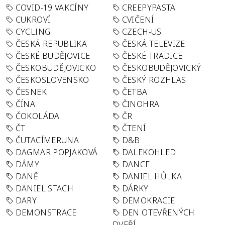
COVID-19 VAKCÍNY
CREEPYPASTA
CUKROVÍ
CVIČENÍ
CYCLING
CZECH-US
ČESKÁ REPUBLIKA
ČESKÁ TELEVIZE
ČESKÉ BUDĚJOVICE
ČESKÉ TRADICE
ČESKOBUDĚJOVICKO
ČESKOBUDĚJOVICKÝ
ČESKOSLOVENSKO
ČESKÝ ROZHLAS
ČESNEK
ČETBA
ČÍNA
ČINOHRA
ČOKOLÁDA
ČR
ČT
ČTENÍ
ČUTACÍMERUNA
D&B
DAGMAR POPJAKOVÁ
DALEKOHLED
DÁMY
DANCE
DANĚ
DANIEL HŮLKA
DANIEL STACH
DÁRKY
DARY
DEMOKRACIE
DEMONSTRACE
DEN OTEVŘENÝCH
DVEŘÍ