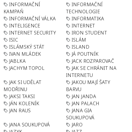
INFORMAČNÍ
INFORMAČNÍ
KAMPAŇ
TECHNOLOGIE
INFORMAČNÍ VÁLKA
INFORMATIKA
INTELIGENCE
INTERNET
INTERNET SECURITY
IRON STUDENT
ISIC
ISLÁM
ISLÁMSKÝ STÁT
ISLAND
IVAN MLÁDEK
JÁ POUTNÍK
JABLKA
JACK ROZPAROVAČ
JACHYM TOPOL
JAK SE CHRÁNIT NA
INTERNETU
JAK SI UDĚLAT
JAKOU MAJÍ ŠATY
MODŘINU
BARVU
JAKSI TAKSI
JAN JANDA
JÁN KOLENÍK
JAN PALACH
JAN RAUS
JANA GIA
SOUKUPOVÁ
JANA SOUKUPOVÁ
JARO
JAZYK
JAZZ