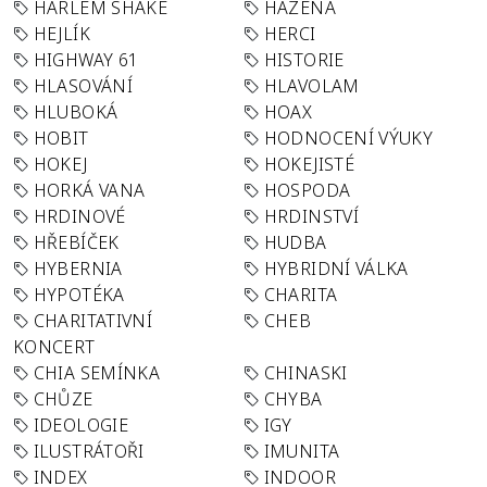
HARLEM SHAKE
HÁZENÁ
HEJLÍK
HERCI
HIGHWAY 61
HISTORIE
HLASOVÁNÍ
HLAVOLAM
HLUBOKÁ
HOAX
HOBIT
HODNOCENÍ VÝUKY
HOKEJ
HOKEJISTÉ
HORKÁ VANA
HOSPODA
HRDINOVÉ
HRDINSTVÍ
HŘEBÍČEK
HUDBA
HYBERNIA
HYBRIDNÍ VÁLKA
HYPOTÉKA
CHARITA
CHARITATIVNÍ
CHEB
KONCERT
CHIA SEMÍNKA
CHINASKI
CHŮZE
CHYBA
IDEOLOGIE
IGY
ILUSTRÁTOŘI
IMUNITA
INDEX
INDOOR