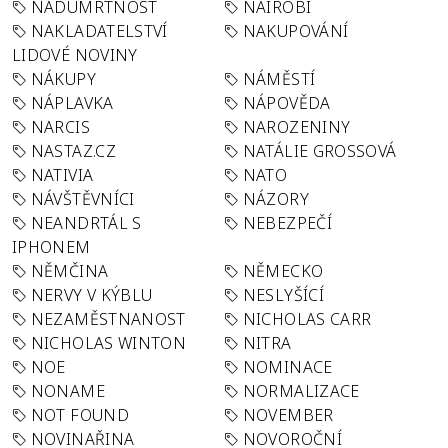
NADÚMRTNOST
NAIROBI
NAKLADATELSTVÍ
NAKUPOVÁNÍ
LIDOVÉ NOVINY
NÁKUPY
NÁMĚSTÍ
NÁPLAVKA
NÁPOVĚDA
NARCIS
NAROZENINY
NASTAZ.CZ
NATÁLIE GROSSOVÁ
NATIVIA
NATO
NÁVŠTĚVNÍCI
NÁZORY
NEANDRTÁL S
NEBEZPEČÍ
IPHONEM
NĚMČINA
NĚMECKO
NERVY V KÝBLU
NESLYŠÍCÍ
NEZAMĚSTNANOST
NICHOLAS CARR
NICHOLAS WINTON
NITRA
NOE
NOMINACE
NONAME
NORMALIZACE
NOT FOUND
NOVEMBER
NOVINAŘINA
NOVOROČNÍ