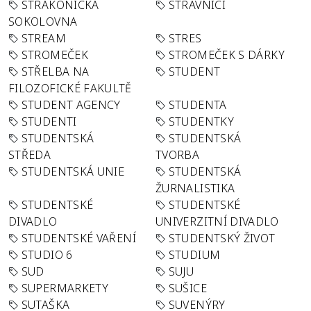
STRAKONICKÁ
STRÁVNÍCI
SOKOLOVNA
STREAM
STRES
STROMEČEK
STROMEČEK S DÁRKY
STŘELBA NA
STUDENT
FILOZOFICKÉ FAKULTĚ
STUDENT AGENCY
STUDENTA
STUDENTI
STUDENTKY
STUDENTSKÁ
STUDENTSKÁ
STŘEDA
TVORBA
STUDENTSKÁ UNIE
STUDENTSKÁ
ŽURNALISTIKA
STUDENTSKÉ
STUDENTSKÉ
DIVADLO
UNIVERZITNÍ DIVADLO
STUDENTSKÉ VAŘENÍ
STUDENTSKÝ ŽIVOT
STUDIO 6
STUDIUM
SUD
SUJU
SUPERMARKETY
SUŠICE
SUTAŠKA
SUVENÝRY