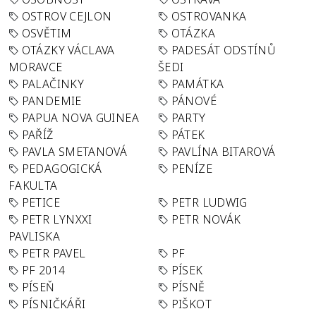
OSTROV CEJLON
OSTROVANKA
OSVĚTIM
OTÁZKA
OTÁZKY VÁCLAVA
PADESÁT ODSTÍNŮ
MORAVCE
ŠEDI
PALAČINKY
PAMÁTKA
PANDEMIE
PÁNOVÉ
PAPUA NOVA GUINEA
PARTY
PAŘÍŽ
PÁTEK
PAVLA SMETANOVÁ
PAVLÍNA BITAROVÁ
PEDAGOGICKÁ
PENÍZE
FAKULTA
PETICE
PETR LUDWIG
PETR LYNXXI
PETR NOVÁK
PAVLISKA
PETR PAVEL
PF
PF 2014
PÍSEK
PÍSEŇ
PÍSNĚ
PÍSNIČKÁŘI
PIŠKOT