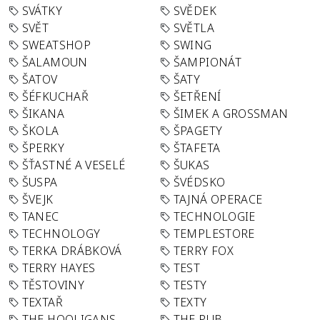
SVÁTKY
SVĚDEK
SVĚT
SVĚTLA
SWEATSHOP
SWING
ŠALAMOUN
ŠAMPIONÁT
ŠATOV
ŠATY
ŠÉFKUCHAŘ
ŠETŘENÍ
ŠIKANA
ŠIMEK A GROSSMAN
ŠKOLA
ŠPAGETY
ŠPERKY
ŠTAFETA
ŠŤASTNÉ A VESELÉ
ŠUKAS
ŠUSPA
ŠVÉDSKO
ŠVEJK
TAJNÁ OPERACE
TANEC
TECHNOLOGIE
TECHNOLOGY
TEMPLESTORE
TERKA DRÁBKOVÁ
TERRY FOX
TERRY HAYES
TEST
TĚSTOVINY
TESTY
TEXTAŘ
TEXTY
THE HOOLIGANS
THE PUB