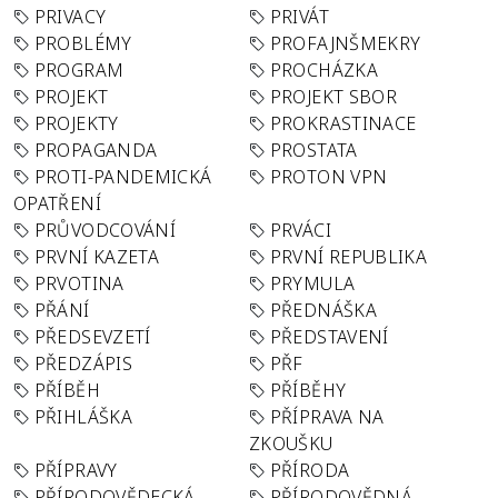
PRIVACY
PRIVÁT
PROBLÉMY
PROFAJNŠMEKRY
PROGRAM
PROCHÁZKA
PROJEKT
PROJEKT SBOR
PROJEKTY
PROKRASTINACE
PROPAGANDA
PROSTATA
PROTI-PANDEMICKÁ
PROTON VPN
OPATŘENÍ
PRŮVODCOVÁNÍ
PRVÁCI
PRVNÍ KAZETA
PRVNÍ REPUBLIKA
PRVOTINA
PRYMULA
PŘÁNÍ
PŘEDNÁŠKA
PŘEDSEVZETÍ
PŘEDSTAVENÍ
PŘEDZÁPIS
PŘF
PŘÍBĚH
PŘÍBĚHY
PŘIHLÁŠKA
PŘÍPRAVA NA
ZKOUŠKU
PŘÍPRAVY
PŘÍRODA
PŘÍRODOVĚDECKÁ
PŘÍRODOVĚDNÁ