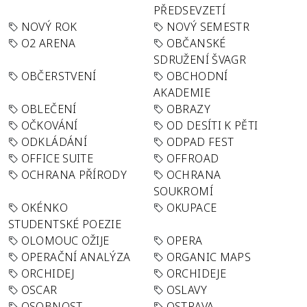
PŘEDSEVZETÍ
NOVÝ ROK
NOVÝ SEMESTR
O2 ARENA
OBČANSKÉ
SDRUŽENÍ ŠVAGR
OBČERSTVENÍ
OBCHODNÍ
AKADEMIE
OBLEČENÍ
OBRAZY
OČKOVÁNÍ
OD DESÍTI K PĚTI
ODKLÁDÁNÍ
ODPAD FEST
OFFICE SUITE
OFFROAD
OCHRANA PŘÍRODY
OCHRANA
SOUKROMÍ
OKÉNKO
OKUPACE
STUDENTSKÉ POEZIE
OLOMOUC OŽIJE
OPERA
OPERAČNÍ ANALÝZA
ORGANIC MAPS
ORCHIDEJ
ORCHIDEJE
OSCAR
OSLAVY
OSOBNOST
OSTRAVA