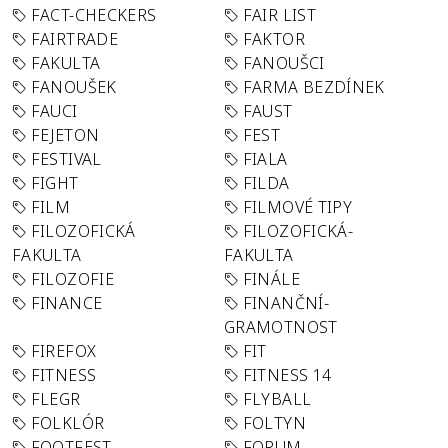
FACT-CHECKERS
FAIR LIST
FAIRTRADE
FAKTOR
FAKULTA
FANOUŠCI
FANOUŠEK
FARMA BEZDÍNEK
FAUCI
FAUST
FEJETON
FEST
FESTIVAL
FIALA
FIGHT
FILDA
FILM
FILMOVÉ TIPY
FILOZOFICKÁ
FILOZOFICKÁ-
FAKULTA
FAKULTA
FILOZOFIE
FINÁLE
FINANCE
FINANČNÍ-
GRAMOTNOST
FIREFOX
FIT
FITNESS
FITNESS 14
FLEGR
FLYBALL
FOLKLÓR
FOLTYN
FOOTFEST
FORUM