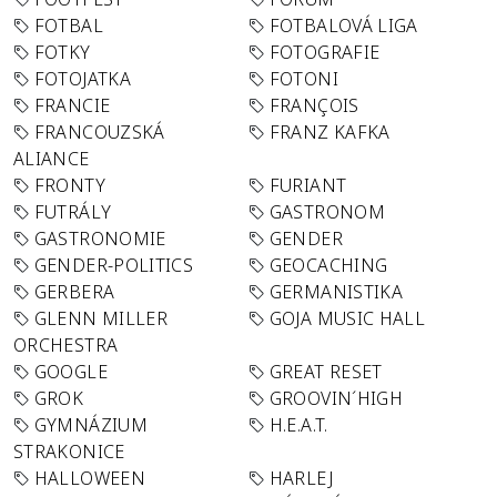
FOTBAL
FOTBALOVÁ LIGA
FOTKY
FOTOGRAFIE
FOTOJATKA
FOTONI
FRANCIE
FRANÇOIS
FRANCOUZSKÁ
FRANZ KAFKA
ALIANCE
FRONTY
FURIANT
FUTRÁLY
GASTRONOM
GASTRONOMIE
GENDER
GENDER-POLITICS
GEOCACHING
GERBERA
GERMANISTIKA
GLENN MILLER
GOJA MUSIC HALL
ORCHESTRA
GOOGLE
GREAT RESET
GROK
GROOVIN´HIGH
GYMNÁZIUM
H.E.A.T.
STRAKONICE
HALLOWEEN
HARLEJ