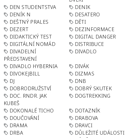
DEN STUDENTSTVA
DENIK
DENÍK N
DESATERO
DEŠTNÝ PRALES
DĚTI
DEZERT
DEZINFORMACE
DIDAKTICKÝ TEST
DIGITAL DANGER
DIGITÁLNÍ NOMÁD
DISTRIBUCE
DIVADELNÍ
DIVADLO
PŘEDSTAVENÍ
DIVADLO HYBERNIA
DIVÁK
DIVOKEJBILL
DIZMAS
DJ
DNB
DOBRODRUŽSTVÍ
DOBRÝ SKUTEK
DOC. RNDR. JAK
DOGTREKKING
KUBEŠ
DOKONALÉ TICHO
DOTAZNÍK
DOUČOVÁNÍ
DRABOVA
DRAMA
DRAVCI
DRBA
DŮLEŽITÉ UDÁLOSTI