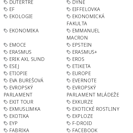
DUTERTRE
DÝNĚ
EF
EIFFELOVKA
EKOLOGIE
EKONOMICKÁ
FAKULTA
EKONOMIKA
EMMANUEL
MACRON
EMOCE
EPSTEIN
ERASMUS
ERASMUS+
ERIK AXL SUND
EROS
ESEJ
ETIKETA
ETIOPIE
EUROPE
EVA BUREŠOVÁ
EVERNOTE
EVROPSKÝ
EVROPSKÝ
PARLAMENT
PARLAMENT MLÁDEŽE
EXIT TOUR
EXKURZE
EXMUSLIMKA
EXOTICKÉ ROSTLINY
EXOTIKA
EXPLOZE
EYP
F-DROID
FABRIKA
FACEBOOK