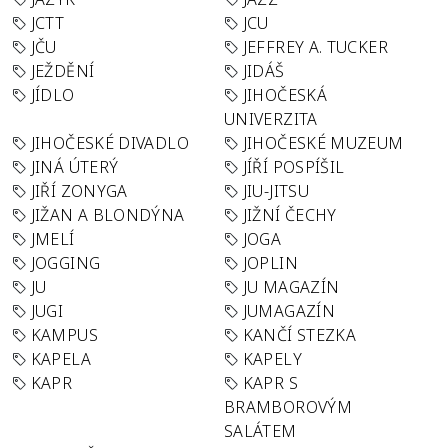
JCTT
JCU
JČU
JEFFREY A. TUCKER
JEŽDĚNÍ
JIDÁŠ
JÍDLO
JIHOČESKÁ
UNIVERZITA
JIHOČESKÉ DIVADLO
JIHOČESKÉ MUZEUM
JINÁ ÚTERÝ
JÍŘÍ POSPÍŠIL
JIŘÍ ZONYGA
JIU-JITSU
JIŽAN A BLONDÝNA
JIŽNÍ ČECHY
JMELÍ
JOGA
JOGGING
JOPLIN
JU
JU MAGAZÍN
JUGI
JUMAGAZÍN
KAMPUS
KANČÍ STEZKA
KAPELA
KAPELY
KAPR
KAPR S
BRAMBOROVÝM
SALÁTEM