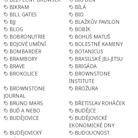
BIKRAM
BÍLÁ
BILL GATES
BIO
BJJ
BLAŽKŮV PAVILON
BLOG
BOBÍK
BOBRONUTRIE
BOHUŠ MATUŠ
BOJOVÉ UMĚNÍ
BOLESTNÉ KAMENY
BOMBARDÉR
BOTANICUS
BRAMBORY
BRASILSKÉ JIU-JITSU
BRAVE
BRIGÁDA
BROKOLICE
BROWNSTONE
INSTITUTE
BROWNSTONE
BROŽURA
JOURNAL
BRUNO MARS
BŘETISLAV ROHÁČEK
BUĎ A NEBO
BUDĚJCE
BUDĚJOVICE
BUDĚJOVICKÉ
EKONOMICKÉ DNY
BUDĚJOVICKÝ
BUDOUCNOST