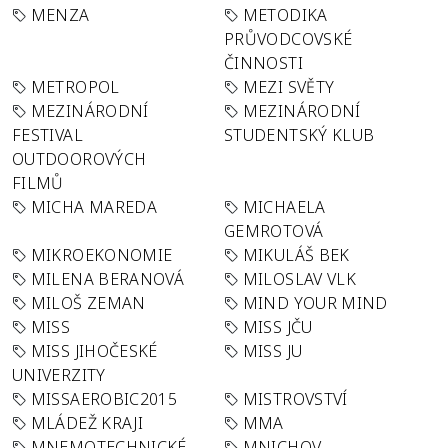
MENZA
METODIKA
PRŮVODCOVSKÉ
ČINNOSTI
METROPOL
MEZI SVĚTY
MEZINÁRODNÍ
MEZINÁRODNÍ
FESTIVAL
STUDENTSKÝ KLUB
OUTDOOROVÝCH
FILMŮ
MICHA MAREDA
MICHAELA
GEMROTOVÁ
MIKROEKONOMIE
MIKULÁŠ BEK
MILENA BERANOVÁ
MILOSLAV VLK
MILOŠ ZEMAN
MIND YOUR MIND
MISS
MISS JČU
MISS JIHOČESKÉ
MISS JU
UNIVERZITY
MISSAEROBIC2015
MISTROVSTVÍ
MLÁDEŽ KRAJI
MMA
MNEMOTECHNICKÉ
MNICHOV