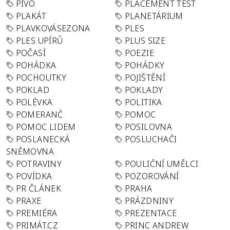
PIVO
PLACEMENT TEST
PLAKÁT
PLANETÁRIUM
PLAVKOVÁSEZONA
PLES
PLES UPÍRŮ
PLUS SIZE
POČASÍ
POEZIE
POHÁDKA
POHÁDKY
POCHOUTKY
POJIŠTĚNÍ
POKLAD
POKLADY
POLÉVKA
POLITIKA
POMERANČ
POMOC
POMOC LIDEM
POSILOVNA
POSLANECKÁ
POSLUCHAČI
SNĚMOVNA
POTRAVINY
POULIČNÍ UMĚLCI
POVÍDKA
POZOROVÁNÍ
PR ČLÁNEK
PRAHA
PRAXE
PRÁZDNINY
PREMIÉRA
PREZENTACE
PRIMÁT.CZ
PRINC ANDREW