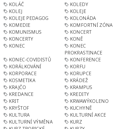
KOLÁČ
KOLEDY
KOLEJ
KOLEJE
KOLEJE PEDAGOG
KOLONÁDA
KOMEDIE
KOMFORTNÍ ZÓNA
KOMUNISMUS
KONCERT
KONCERTY
KONĚ
KONEC
KONEC
PROKRASTINACE
KONEC-COVIDISTŮ
KONFERENCE
KORÁLKOVÁNÍ
KORFU
KORPORACE
KORUPCE
KOSMETIKA
KRÁDEŽ
KRAJČO
KRAMPUS
KREDANCE
KREDITY
KRIT
KRWAWÝKOLENO
KRYŠTOF
KUCHYNĚ
KULTURA
KULTURNÍ AKCE
KULTURNÍ VÝMĚNA
KURZ
KURZ TROPICKÉ
KURZY