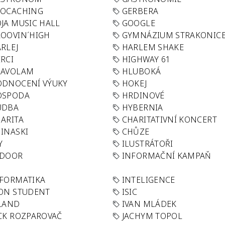
EOCACHING
GERBERA
JA MUSIC HALL
GOOGLE
OOVIN´HIGH
GYMNÁZIUM STRAKONIC
RLEJ
HARLEM SHAKE
RCI
HIGHWAY 61
LAVOLAM
HLUBOKÁ
ODNOCENÍ VÝUKY
HOKEJ
OSPODA
HRDINOVÉ
UDBA
HYBERNIA
ARITA
CHARITATIVNÍ KONCERT
INASKI
CHŮZE
Y
ILUSTRÁTOŘI
NDOOR
INFORMAČNÍ KAMPAŇ
FORMATIKA
INTELIGENCE
ON STUDENT
ISIC
LAND
IVAN MLÁDEK
CK ROZPAROVAČ
JACHYM TOPOL