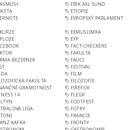
RASMUS+
ERIK AXL SUND
IKETA
ETIOPIE
VERNOTE
EVROPSKÝ PARLAMENT
KURZE
EXMUSLIMKA
PLOZE
EYP
ACEBOOK
FACT-CHECKERS
AKTOR
FAKULTA
RMA BEZDÍNEK
FAUCI
ST
FESTIVAL
LDA
FILM
LOZOFICKÁ-FAKULTA
FILOZOFIE
INANČNÍ-GRAMOTNOST
FIREFOX
TNESS 14
FLEGR
OLTYN
FOOTFEST
TBALOVÁ LIGA
FOTKY
OTONI
FRANCIE
ANZ KAFKA
FRONTY
ASTRONOM
GASTRONOMIE