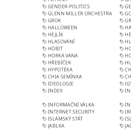
GENDER-POLITICS
G
GLENN MILLER ORCHESTRA
GO
GROK
GR
HALLOWEEN
HA
HEJLÍK
HE
HLASOVÁNÍ
H
HOBIT
H
HORKÁ VANA
H
HŘEBÍČEK
H
HYPOTÉKA
CH
CHIA SEMÍNKA
CH
IDEOLOGIE
IG
INDEX
I
INFORMAČNÍ VÁLKA
IN
INTERNET SECURITY
IR
ISLÁMSKÝ STÁT
IS
JABLKA
JA