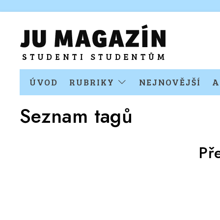
ÚVOD
RUBRIKY
NEJNOVĚJŠÍ
A
Seznam tagů
Př