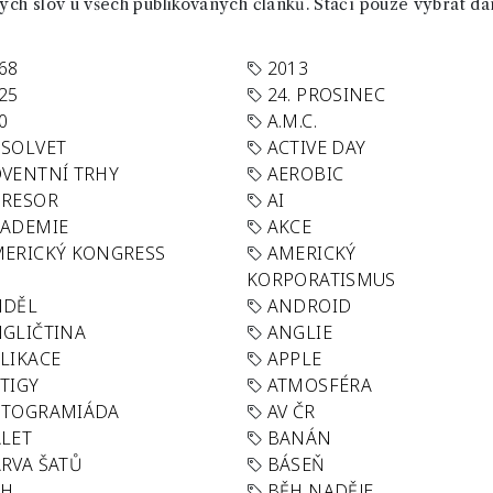
ch slov u všech publikovaných článků. Stačí pouze vybrat da
68
2013
25
24. PROSINEC
0
A.M.C.
SOLVET
ACTIVE DAY
VENTNÍ TRHY
AEROBIC
GRESOR
AI
KADEMIE
AKCE
ERICKÝ KONGRESS
AMERICKÝ
KORPORATISMUS
NDĚL
ANDROID
GLIČTINA
ANGLIE
LIKACE
APPLE
TIGY
ATMOSFÉRA
UTOGRAMIÁDA
AV ČR
LET
BANÁN
RVA ŠATŮ
BÁSEŇ
ĚH
BĚH NADĚJE