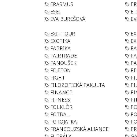
ERASMUS
E
ESEJ
ET
EVA BUREŠOVÁ
E
EXIT TOUR
EX
EXOTIKA
EX
FABRIKA
F
FAIRTRADE
F
FANOUŠEK
FA
FEJETON
FE
FIGHT
FI
FILOZOFICKÁ FAKULTA
FI
FINANCE
F
FITNESS
FI
FOLKLÓR
F
FOTBAL
FO
FOTOJATKA
F
FRANCOUZSKÁ ALIANCE
FR
FUTRÁLY
G