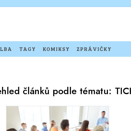
LBA
TAGY
KOMIKSY
ZPRÁVIČKY
ehled článků podle tématu:
TI