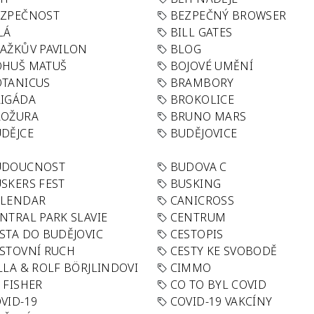
EZPEČNOST
BEZPEČNÝ BROWSER
LÁ
BILL GATES
AŽKŮV PAVILON
BLOG
OHUŠ MATUŠ
BOJOVÉ UMĚNÍ
TANICUS
BRAMBORY
IGÁDA
BROKOLICE
ROŽURA
BRUNO MARS
DĚJCE
BUDĚJOVICE
UDOUCNOST
BUDOVA C
SKERS FEST
BUSKING
ALENDAR
CANICROSS
NTRAL PARK SLAVIE
CENTRUM
STA DO BUDĚJOVIC
CESTOPIS
STOVNÍ RUCH
CESTY KE SVOBODĚ
LLA & ROLF BÖRJLINDOVI
CIMMO
 FISHER
CO TO BYL COVID
VID-19
COVID-19 VAKCÍNY