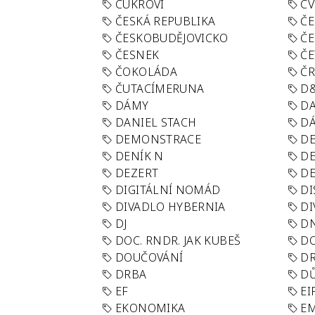
CUKROVÍ
CV
ČESKÁ REPUBLIKA
ČE
ČESKOBUDĚJOVICKO
ČE
ČESNEK
ČE
ČOKOLÁDA
Č
ČUTACÍMERUNA
D
DÁMY
D
DANIEL STACH
D
DEMONSTRACE
DE
DENÍK N
DE
DEZERT
D
DIGITÁLNÍ NOMÁD
DI
DIVADLO HYBERNIA
DI
DJ
D
DOC. RNDR. JAK KUBEŠ
D
DOUČOVÁNÍ
D
DRBA
DŮ
EF
EI
EKONOMIKA
E