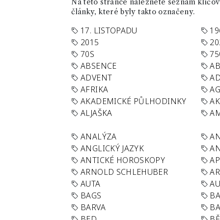
Na této stránce naleznete seznam klíčový
články, které byly takto označeny.
17. LISTOPADU
19
2015
20
70S
75
ABSENCE
AB
ADVENT
AD
AFRIKA
A
AKADEMICKÉ PŮLHODINKY
A
ALJAŠKA
AM
ANALÝZA
A
ANGLICKÝ JAZYK
AN
ANTICKÉ HOROSKOPY
AP
ARNOLD SCHLEHUBER
AR
AUTA
A
BAGS
BA
BARVA
BA
BED
B