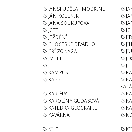
JAK SI UDĚLAT MODŘINU
JA
JÁN KOLENÍK
JA
JANA SOUKUPOVÁ
JA
JCTT
JC
JEŽDĚNÍ
JI
JIHOČESKÉ DIVADLO
JI
JIŘÍ ZONYGA
JI
JMELÍ
JO
JU
JU
KAMPUS
KA
KAPR
K
SAL
KARIÉRA
KA
KAROLÍNA GUDASOVÁ
KA
KATEDRA GEOGRAFIE
KA
KAVÁRNA
KD
KILT
K