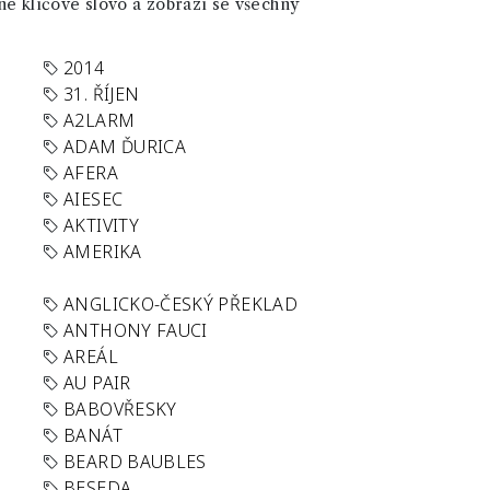
né klíčové slovo a zobrazí se všechny
2014
31. ŘÍJEN
A2LARM
ADAM ĎURICA
AFERA
AIESEC
AKTIVITY
AMERIKA
ANGLICKO-ČESKÝ PŘEKLAD
ANTHONY FAUCI
AREÁL
AU PAIR
BABOVŘESKY
BANÁT
BEARD BAUBLES
BESEDA