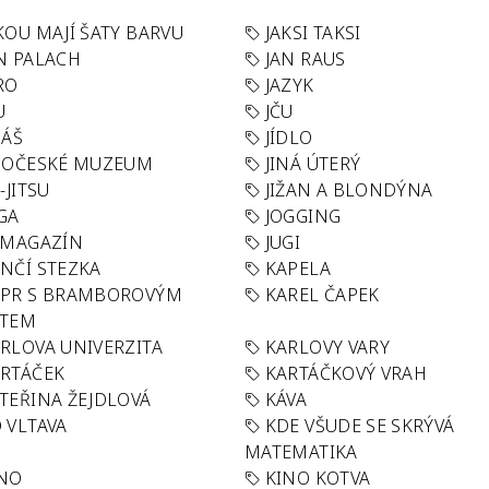
KOU MAJÍ ŠATY BARVU
JAKSI TAKSI
N PALACH
JAN RAUS
RO
JAZYK
U
JČU
DÁŠ
JÍDLO
HOČESKÉ MUZEUM
JINÁ ÚTERÝ
U-JITSU
JIŽAN A BLONDÝNA
GA
JOGGING
 MAGAZÍN
JUGI
NČÍ STEZKA
KAPELA
APR S BRAMBOROVÝM
KAREL ČAPEK
ÁTEM
RLOVA UNIVERZITA
KARLOVY VARY
RTÁČEK
KARTÁČKOVÝ VRAH
TEŘINA ŽEJDLOVÁ
KÁVA
 VLTAVA
KDE VŠUDE SE SKRÝVÁ
MATEMATIKA
INO
KINO KOTVA