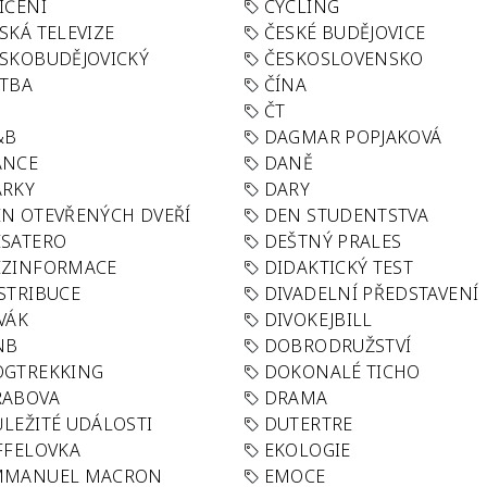
IČENÍ
CYCLING
SKÁ TELEVIZE
ČESKÉ BUDĚJOVICE
SKOBUDĚJOVICKÝ
ČESKOSLOVENSKO
TBA
ČÍNA
R
ČT
&B
DAGMAR POPJAKOVÁ
ANCE
DANĚ
ÁRKY
DARY
N OTEVŘENÝCH DVEŘÍ
DEN STUDENTSTVA
SATERO
DEŠTNÝ PRALES
EZINFORMACE
DIDAKTICKÝ TEST
STRIBUCE
DIVADELNÍ PŘEDSTAVENÍ
VÁK
DIVOKEJBILL
NB
DOBRODRUŽSTVÍ
OGTREKKING
DOKONALÉ TICHO
RABOVA
DRAMA
LEŽITÉ UDÁLOSTI
DUTERTRE
FFELOVKA
EKOLOGIE
MMANUEL MACRON
EMOCE