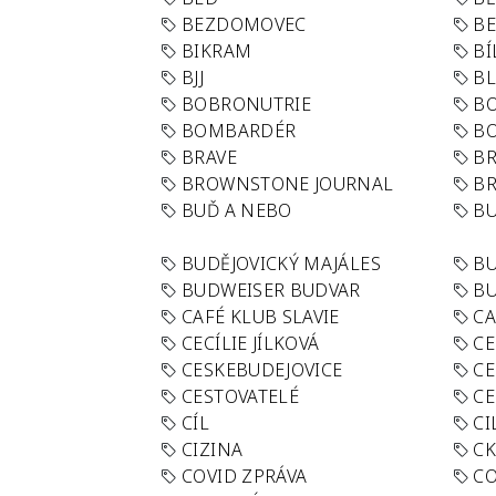
BEZDOMOVEC
B
BIKRAM
BÍ
BJJ
BL
BOBRONUTRIE
B
BOMBARDÉR
BO
BRAVE
BR
BROWNSTONE JOURNAL
B
BUĎ A NEBO
BU
BUDĚJOVICKÝ MAJÁLES
B
BUDWEISER BUDVAR
BU
CAFÉ KLUB SLAVIE
C
CECÍLIE JÍLKOVÁ
CE
CESKEBUDEJOVICE
CE
CESTOVATELÉ
CE
CÍL
CI
CIZINA
CK
COVID ZPRÁVA
CO