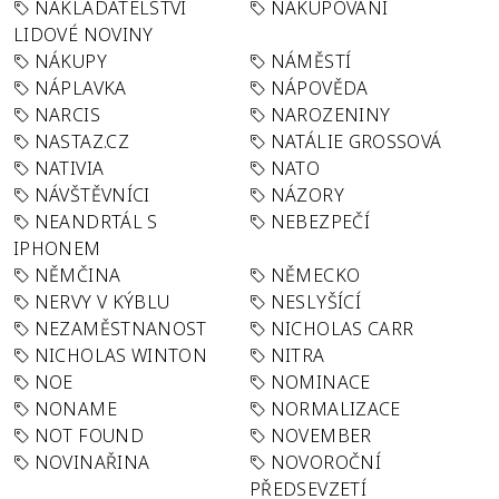
NAKLADATELSTVÍ
NAKUPOVÁNÍ
LIDOVÉ NOVINY
NÁKUPY
NÁMĚSTÍ
NÁPLAVKA
NÁPOVĚDA
NARCIS
NAROZENINY
NASTAZ.CZ
NATÁLIE GROSSOVÁ
NATIVIA
NATO
NÁVŠTĚVNÍCI
NÁZORY
NEANDRTÁL S
NEBEZPEČÍ
IPHONEM
NĚMČINA
NĚMECKO
NERVY V KÝBLU
NESLYŠÍCÍ
NEZAMĚSTNANOST
NICHOLAS CARR
NICHOLAS WINTON
NITRA
NOE
NOMINACE
NONAME
NORMALIZACE
NOT FOUND
NOVEMBER
NOVINAŘINA
NOVOROČNÍ
PŘEDSEVZETÍ