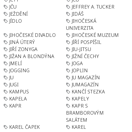
JČU
JEFFREY A. TUCKER
JEŽDĚNÍ
JIDÁŠ
JÍDLO
JIHOČESKÁ
UNIVERZITA
JIHOČESKÉ DIVADLO
JIHOČESKÉ MUZEUM
JINÁ ÚTERÝ
JÍŘÍ POSPÍŠIL
JIŘÍ ZONYGA
JIU-JITSU
JIŽAN A BLONDÝNA
JIŽNÍ ČECHY
JMELÍ
JOGA
JOGGING
JOPLIN
JU
JU MAGAZÍN
JUGI
JUMAGAZÍN
KAMPUS
KANČÍ STEZKA
KAPELA
KAPELY
KAPR
KAPR S
BRAMBOROVÝM
SALÁTEM
KAREL ČAPEK
KAREL