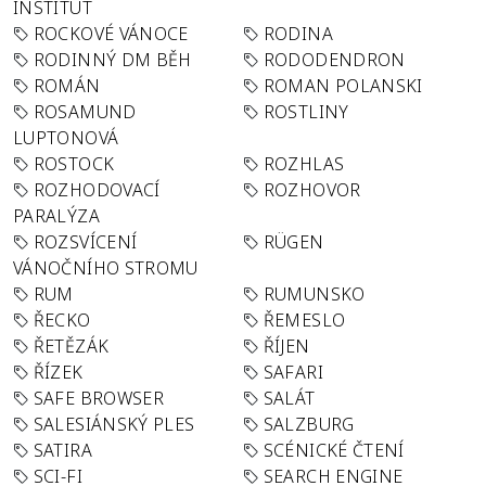
INSTITUT
ROCKOVÉ VÁNOCE
RODINA
RODINNÝ DM BĚH
RODODENDRON
ROMÁN
ROMAN POLANSKI
ROSAMUND
ROSTLINY
LUPTONOVÁ
ROSTOCK
ROZHLAS
ROZHODOVACÍ
ROZHOVOR
PARALÝZA
ROZSVÍCENÍ
RÜGEN
VÁNOČNÍHO STROMU
RUM
RUMUNSKO
ŘECKO
ŘEMESLO
ŘETĚZÁK
ŘÍJEN
ŘÍZEK
SAFARI
SAFE BROWSER
SALÁT
SALESIÁNSKÝ PLES
SALZBURG
SATIRA
SCÉNICKÉ ČTENÍ
SCI-FI
SEARCH ENGINE