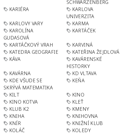
SCHWARZENBERG
KARIÉRA
KARLOVA
UNIVERZITA
KARLOVY VARY
KARMA
KAROLÍNA
KARTÁČEK
GUDASOVÁ
KARTÁČKOVÝ VRAH
KARVINÁ
KATEDRA GEOGRAFIE
KATEŘINA ŽEJDLOVÁ
KÁVA
KAVÁRENSKÉ
HISTORKY
KAVÁRNA
KD VLTAVA
KDE VŠUDE SE
KEŇA
SKRÝVÁ MATEMATIKA
KILT
KINO
KINO KOTVA
KLEŤ
KLUB K2
KMENY
KNIHA
KNIHOVNA
KNÍR
KNIŽNÍ KLUB
KOLÁČ
KOLEDY