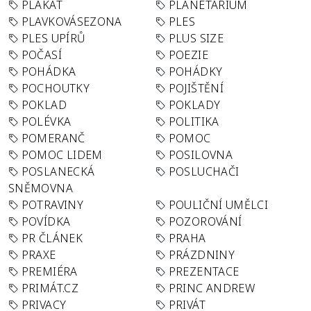
PLAKÁT
PLANETÁRIUM
PLAVKOVÁSEZONA
PLES
PLES UPÍRŮ
PLUS SIZE
POČASÍ
POEZIE
POHÁDKA
POHÁDKY
POCHOUTKY
POJIŠTĚNÍ
POKLAD
POKLADY
POLÉVKA
POLITIKA
POMERANČ
POMOC
POMOC LIDEM
POSILOVNA
POSLANECKÁ
POSLUCHAČI
SNĚMOVNA
POTRAVINY
POULIČNÍ UMĚLCI
POVÍDKA
POZOROVÁNÍ
PR ČLÁNEK
PRAHA
PRAXE
PRÁZDNINY
PREMIÉRA
PREZENTACE
PRIMÁT.CZ
PRINC ANDREW
PRIVACY
PRIVÁT