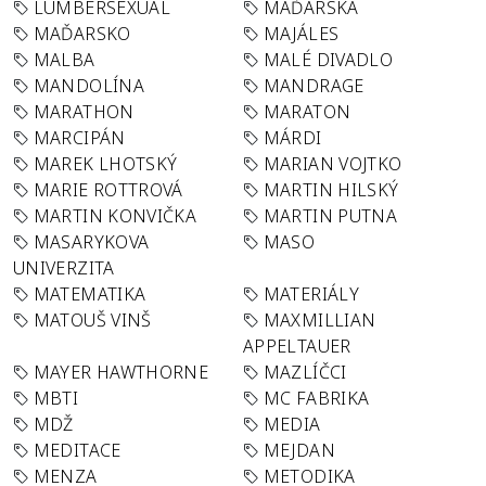
LUMBERSEXUAL
MAĎARSKA
MAĎARSKO
MAJÁLES
MALBA
MALÉ DIVADLO
MANDOLÍNA
MANDRAGE
MARATHON
MARATON
MARCIPÁN
MÁRDI
MAREK LHOTSKÝ
MARIAN VOJTKO
MARIE ROTTROVÁ
MARTIN HILSKÝ
MARTIN KONVIČKA
MARTIN PUTNA
MASARYKOVA
MASO
UNIVERZITA
MATEMATIKA
MATERIÁLY
MATOUŠ VINŠ
MAXMILLIAN
APPELTAUER
MAYER HAWTHORNE
MAZLÍČCI
MBTI
MC FABRIKA
MDŽ
MEDIA
MEDITACE
MEJDAN
MENZA
METODIKA