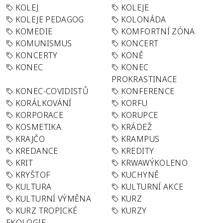
KOLEJ
KOLEJE
KOLEJE PEDAGOG
KOLONÁDA
KOMEDIE
KOMFORTNÍ ZÓNA
KOMUNISMUS
KONCERT
KONCERTY
KONĚ
KONEC
KONEC
PROKRASTINACE
KONEC-COVIDISTŮ
KONFERENCE
KORÁLKOVÁNÍ
KORFU
KORPORACE
KORUPCE
KOSMETIKA
KRÁDEŽ
KRAJČO
KRAMPUS
KREDANCE
KREDITY
KRIT
KRWAWÝKOLENO
KRYŠTOF
KUCHYNĚ
KULTURA
KULTURNÍ AKCE
KULTURNÍ VÝMĚNA
KURZ
KURZ TROPICKÉ
KURZY
EKOLOGIE