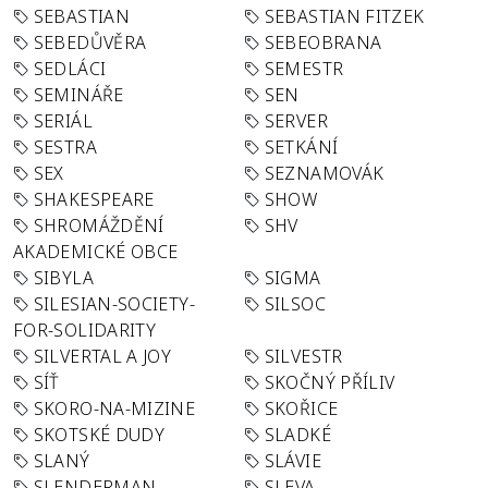
SEBASTIAN
SEBASTIAN FITZEK
SEBEDŮVĚRA
SEBEOBRANA
SEDLÁCI
SEMESTR
SEMINÁŘE
SEN
SERIÁL
SERVER
SESTRA
SETKÁNÍ
SEX
SEZNAMOVÁK
SHAKESPEARE
SHOW
SHROMÁŽDĚNÍ
SHV
AKADEMICKÉ OBCE
SIBYLA
SIGMA
SILESIAN-SOCIETY-
SILSOC
FOR-SOLIDARITY
SILVERTAL A JOY
SILVESTR
SÍŤ
SKOČNÝ PŘÍLIV
SKORO-NA-MIZINE
SKOŘICE
SKOTSKÉ DUDY
SLADKÉ
SLANÝ
SLÁVIE
SLENDERMAN
SLEVA