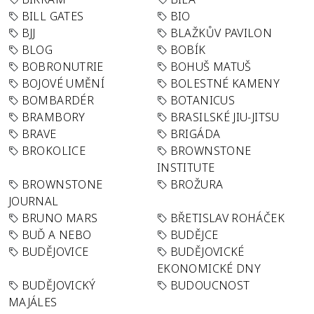
BILL GATES
BIO
BJJ
BLAŽKŮV PAVILON
BLOG
BOBÍK
BOBRONUTRIE
BOHUŠ MATUŠ
BOJOVÉ UMĚNÍ
BOLESTNÉ KAMENY
BOMBARDÉR
BOTANICUS
BRAMBORY
BRASILSKÉ JIU-JITSU
BRAVE
BRIGÁDA
BROKOLICE
BROWNSTONE
INSTITUTE
BROWNSTONE
BROŽURA
JOURNAL
BRUNO MARS
BŘETISLAV ROHÁČEK
BUĎ A NEBO
BUDĚJCE
BUDĚJOVICE
BUDĚJOVICKÉ
EKONOMICKÉ DNY
BUDĚJOVICKÝ
BUDOUCNOST
MAJÁLES