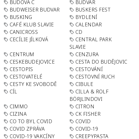
BUDOVA C
BUDVAR
BUDWEISER BUDVAR
BUSKERS FEST
BUSKING
BYDLENÍ
CAFÉ KLUB SLAVIE
CALENDAR
CANICROSS
CD
CECÍLIE JÍLKOVÁ
CENTRAL PARK
SLAVIE
CENTRUM
CENZURA
CESKEBUDEJOVICE
CESTA DO BUDĚJOVIC
CESTOPIS
CESTOVÁNÍ
CESTOVATELÉ
CESTOVNÍ RUCH
CESTY KE SVOBODĚ
CIBULE
CÍL
CILLA & ROLF
BÖRJLINDOVI
CIMMO
CITRON
CIZINA
CK FISHER
CO TO BYL COVID
COVID
COVID ZPRÁVA
COVID-19
COVID-19 VAKCÍNY
CREEPYPASTA