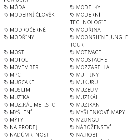
MÓDA
MODELKY
MODERNÍ ČLOVĚK
MODERNÍ
TECHNOLOGIE
MODROČERNÉ
MODŘINA
MODŘINY
MOONSHINE JUNGLE
TOUR
MOST
MOTIVACE
MOTOL
MOUSTACHE
MOVEMBER
MOZZARELLA
MPC
MUFFINY
MUGCAKE
MUKURU
MUSLIM
MUZEUM
MUZIKA
MUZIKÁL
MUZIKÁL MEFISTO
MUZIKANT
MYŠLENÍ
MYŠLENKOVÉ MAPY
MÝTY
MZUNGU
NA PRODEJ
NÁBOŽENSTVÍ
NADÚMRTNOST
NAIROBI