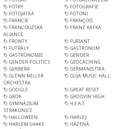
FOTKY
FOTOGRAFIE
FOTOJATKA
FOTONI
FRANCIE
FRANÇOIS
FRANCOUZSKÁ
FRANZ KAFKA
ALIANCE
FRONTY
FURIANT
FUTRÁLY
GASTRONOM
GASTRONOMIE
GENDER
GENDER-POLITICS
GEOCACHING
GERBERA
GERMANISTIKA
GLENN MILLER
GOJA MUSIC HALL
ORCHESTRA
GOOGLE
GREAT RESET
GROK
GROOVIN´HIGH
GYMNÁZIUM
H.E.A.T.
STRAKONICE
HALLOWEEN
HARLEJ
HARLEM SHAKE
HÁZENÁ