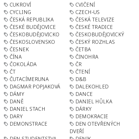
CUKROVÍ
CVIČENÍ
CYCLING
CZECH-US
ČESKÁ REPUBLIKA
ČESKÁ TELEVIZE
ČESKÉ BUDĚJOVICE
ČESKÉ TRADICE
ČESKOBUDĚJOVICKO
ČESKOBUDĚJOVICKÝ
ČESKOSLOVENSKO
ČESKÝ ROZHLAS
ČESNEK
ČETBA
ČÍNA
ČINOHRA
ČOKOLÁDA
ČR
ČT
ČTENÍ
ČUTACÍMERUNA
D&B
DAGMAR POPJAKOVÁ
DALEKOHLED
DÁMY
DANCE
DANĚ
DANIEL HŮLKA
DANIEL STACH
DÁRKY
DARY
DEMOKRACIE
DEMONSTRACE
DEN OTEVŘENÝCH
DVEŘÍ
DEN STUDENTSTVA
DENIK