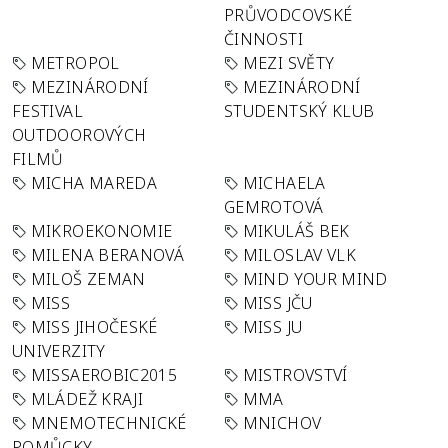
PRŮVODCOVSKÉ
ČINNOSTI
METROPOL
MEZI SVĚTY
MEZINÁRODNÍ
MEZINÁRODNÍ
FESTIVAL
STUDENTSKÝ KLUB
OUTDOOROVÝCH
FILMŮ
MICHA MAREDA
MICHAELA
GEMROTOVÁ
MIKROEKONOMIE
MIKULÁŠ BEK
MILENA BERANOVÁ
MILOSLAV VLK
MILOŠ ZEMAN
MIND YOUR MIND
MISS
MISS JČU
MISS JIHOČESKÉ
MISS JU
UNIVERZITY
MISSAEROBIC2015
MISTROVSTVÍ
MLÁDEŽ KRAJI
MMA
MNEMOTECHNICKÉ
MNICHOV
POMŮCKY