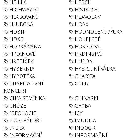
HEJLÍK
HERCI
HIGHWAY 61
HISTORIE
HLASOVÁNÍ
HLAVOLAM
HLUBOKÁ
HOAX
HOBIT
HODNOCENÍ VÝUKY
HOKEJ
HOKEJISTÉ
HORKÁ VANA
HOSPODA
HRDINOVÉ
HRDINSTVÍ
HŘEBÍČEK
HUDBA
HYBERNIA
HYBRIDNÍ VÁLKA
HYPOTÉKA
CHARITA
CHARITATIVNÍ
CHEB
KONCERT
CHIA SEMÍNKA
CHINASKI
CHŮZE
CHYBA
IDEOLOGIE
IGY
ILUSTRÁTOŘI
IMUNITA
INDEX
INDOOR
INFORMAČNÍ
INFORMAČNÍ