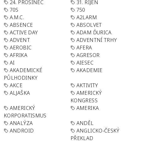
24. PROSINEC
31. ŘÍJEN
70S
750
A.M.C.
A2LARM
ABSENCE
ABSOLVET
ACTIVE DAY
ADAM ĎURICA
ADVENT
ADVENTNÍ TRHY
AEROBIC
AFERA
AFRIKA
AGRESOR
AI
AIESEC
AKADEMICKÉ
AKADEMIE
PŮLHODINKY
AKCE
AKTIVITY
ALJAŠKA
AMERICKÝ
KONGRESS
AMERICKÝ
AMERIKA
KORPORATISMUS
ANALÝZA
ANDĚL
ANDROID
ANGLICKO-ČESKÝ
PŘEKLAD