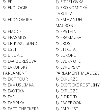
EF
EIFFELOVKA
EKOLOGIE
EKONOMICKÁ
FAKULTA
EKONOMIKA
EMMANUEL
MACRON
EMOCE
EPSTEIN
ERASMUS
ERASMUS+
ERIK AXL SUND
EROS
ESEJ
ETIKETA
ETIOPIE
EUROPE
EVA BUREŠOVÁ
EVERNOTE
EVROPSKÝ
EVROPSKÝ
PARLAMENT
PARLAMENT MLÁDEŽE
EXIT TOUR
EXKURZE
EXMUSLIMKA
EXOTICKÉ ROSTLINY
EXOTIKA
EXPLOZE
EYP
F-DROID
FABRIKA
FACEBOOK
FACT-CHECKERS
FAIR LIST