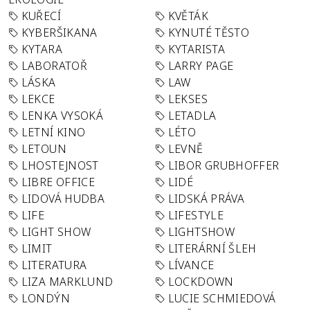
KUŘECÍ
KVĚTÁK
KYBERŠIKANA
KYNUTÉ TĚSTO
KYTARA
KYTARISTA
LABORATOŘ
LARRY PAGE
LÁSKA
LAW
LEKCE
LEKSES
LENKA VYSOKÁ
LETADLA
LETNÍ KINO
LÉTO
LETOUN
LEVNĚ
LHOSTEJNOST
LIBOR GRUBHOFFER
LIBRE OFFICE
LIDÉ
LIDOVÁ HUDBA
LIDSKÁ PRÁVA
LIFE
LIFESTYLE
LIGHT SHOW
LIGHTSHOW
LIMIT
LITERÁRNÍ ŠLEH
LITERATURA
LÍVANCE
LIZA MARKLUND
LOCKDOWN
LONDÝN
LUCIE SCHMIEDOVÁ