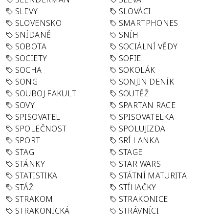
SLEVY
SLOVÁCI
SLOVENSKO
SMARTPHONES
SNÍDANĚ
SNÍH
SOBOTA
SOCIÁLNÍ VĚDY
SOCIETY
SOFIE
SOCHA
SOKOLÁK
SONG
SONJIN DENÍK
SOUBOJ FAKULT
SOUTĚŽ
SOVY
SPARTAN RACE
SPISOVATEL
SPISOVATELKA
SPOLEČNOST
SPOLUJIZDA
SPORT
SRÍ LANKA
STAG
STAGE
STÁNKY
STAR WARS
STATISTIKA
STÁTNÍ MATURITA
STÁŽ
STÍHAČKY
STRAKOM
STRAKONICE
STRAKONICKÁ
STRÁVNÍCI