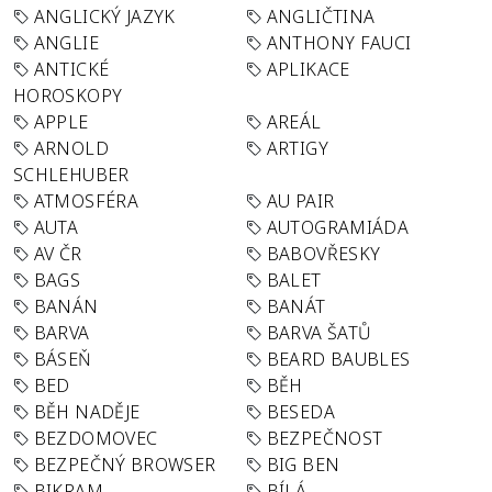
ANGLICKÝ JAZYK
ANGLIČTINA
ANGLIE
ANTHONY FAUCI
ANTICKÉ
APLIKACE
HOROSKOPY
APPLE
AREÁL
ARNOLD
ARTIGY
SCHLEHUBER
ATMOSFÉRA
AU PAIR
AUTA
AUTOGRAMIÁDA
AV ČR
BABOVŘESKY
BAGS
BALET
BANÁN
BANÁT
BARVA
BARVA ŠATŮ
BÁSEŇ
BEARD BAUBLES
BED
BĚH
BĚH NADĚJE
BESEDA
BEZDOMOVEC
BEZPEČNOST
BEZPEČNÝ BROWSER
BIG BEN
BIKRAM
BÍLÁ