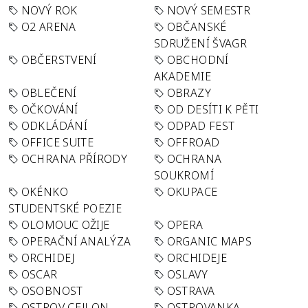
NOVÝ ROK
NOVÝ SEMESTR
O2 ARENA
OBČANSKÉ
SDRUŽENÍ ŠVAGR
OBČERSTVENÍ
OBCHODNÍ
AKADEMIE
OBLEČENÍ
OBRAZY
OČKOVÁNÍ
OD DESÍTI K PĚTI
ODKLÁDÁNÍ
ODPAD FEST
OFFICE SUITE
OFFROAD
OCHRANA PŘÍRODY
OCHRANA
SOUKROMÍ
OKÉNKO
OKUPACE
STUDENTSKÉ POEZIE
OLOMOUC OŽIJE
OPERA
OPERAČNÍ ANALÝZA
ORGANIC MAPS
ORCHIDEJ
ORCHIDEJE
OSCAR
OSLAVY
OSOBNOST
OSTRAVA
OSTROV CEJLON
OSTROVANKA