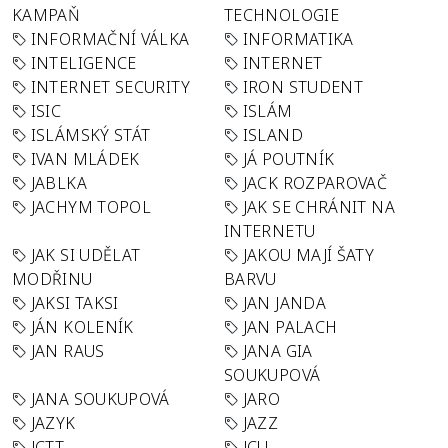
KAMPAŇ
TECHNOLOGIE
INFORMAČNÍ VÁLKA
INFORMATIKA
INTELIGENCE
INTERNET
INTERNET SECURITY
IRON STUDENT
ISIC
ISLÁM
ISLÁMSKÝ STÁT
ISLAND
IVAN MLÁDEK
JÁ POUTNÍK
JABLKA
JACK ROZPAROVAČ
JACHYM TOPOL
JAK SE CHRÁNIT NA
INTERNETU
JAK SI UDĚLAT
JAKOU MAJÍ ŠATY
MODŘINU
BARVU
JAKSI TAKSI
JAN JANDA
JÁN KOLENÍK
JAN PALACH
JAN RAUS
JANA GIA
SOUKUPOVÁ
JANA SOUKUPOVÁ
JARO
JAZYK
JAZZ
JCTT
JCU