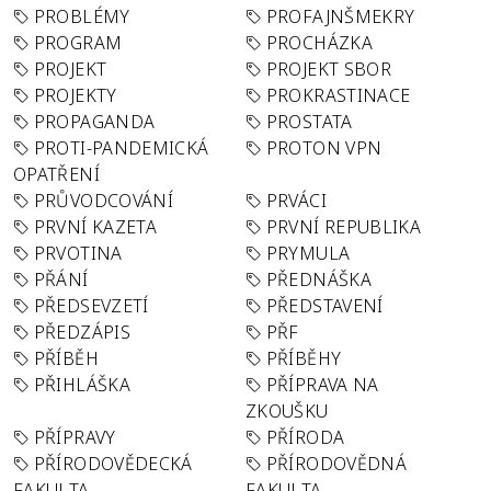
PROBLÉMY
PROFAJNŠMEKRY
PROGRAM
PROCHÁZKA
PROJEKT
PROJEKT SBOR
PROJEKTY
PROKRASTINACE
PROPAGANDA
PROSTATA
PROTI-PANDEMICKÁ
PROTON VPN
OPATŘENÍ
PRŮVODCOVÁNÍ
PRVÁCI
PRVNÍ KAZETA
PRVNÍ REPUBLIKA
PRVOTINA
PRYMULA
PŘÁNÍ
PŘEDNÁŠKA
PŘEDSEVZETÍ
PŘEDSTAVENÍ
PŘEDZÁPIS
PŘF
PŘÍBĚH
PŘÍBĚHY
PŘIHLÁŠKA
PŘÍPRAVA NA
ZKOUŠKU
PŘÍPRAVY
PŘÍRODA
PŘÍRODOVĚDECKÁ
PŘÍRODOVĚDNÁ
FAKULTA
FAKULTA