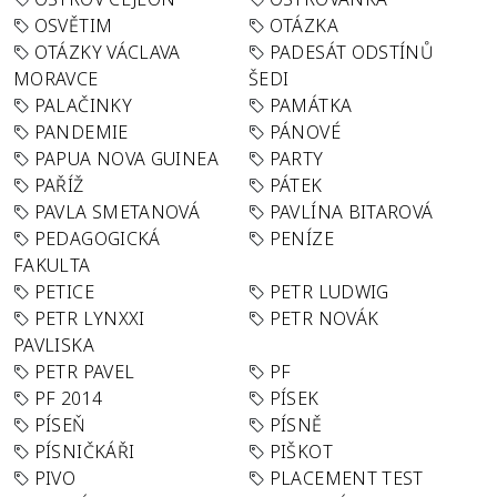
OSVĚTIM
OTÁZKA
OTÁZKY VÁCLAVA
PADESÁT ODSTÍNŮ
MORAVCE
ŠEDI
PALAČINKY
PAMÁTKA
PANDEMIE
PÁNOVÉ
PAPUA NOVA GUINEA
PARTY
PAŘÍŽ
PÁTEK
PAVLA SMETANOVÁ
PAVLÍNA BITAROVÁ
PEDAGOGICKÁ
PENÍZE
FAKULTA
PETICE
PETR LUDWIG
PETR LYNXXI
PETR NOVÁK
PAVLISKA
PETR PAVEL
PF
PF 2014
PÍSEK
PÍSEŇ
PÍSNĚ
PÍSNIČKÁŘI
PIŠKOT
PIVO
PLACEMENT TEST