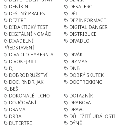
DENÍK N
DESATERO
DEŠTNÝ PRALES
DĚTI
DEZERT
DEZINFORMACE
DIDAKTICKÝ TEST
DIGITAL DANGER
DIGITÁLNÍ NOMÁD
DISTRIBUCE
DIVADELNÍ
DIVADLO
PŘEDSTAVENÍ
DIVADLO HYBERNIA
DIVÁK
DIVOKEJBILL
DIZMAS
DJ
DNB
DOBRODRUŽSTVÍ
DOBRÝ SKUTEK
DOC. RNDR. JAK
DOGTREKKING
KUBEŠ
DOKONALÉ TICHO
DOTAZNÍK
DOUČOVÁNÍ
DRABOVA
DRAMA
DRAVCI
DRBA
DŮLEŽITÉ UDÁLOSTI
DUTERTRE
DÝNĚ