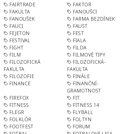
FAIRTRADE
FAKTOR
FAKULTA
FANOUŠCI
FANOUŠEK
FARMA BEZDÍNEK
FAUCI
FAUST
FEJETON
FEST
FESTIVAL
FIALA
FIGHT
FILDA
FILM
FILMOVÉ TIPY
FILOZOFICKÁ
FILOZOFICKÁ-
FAKULTA
FAKULTA
FILOZOFIE
FINÁLE
FINANCE
FINANČNÍ-
GRAMOTNOST
FIREFOX
FIT
FITNESS
FITNESS 14
FLEGR
FLYBALL
FOLKLÓR
FOLTYN
FOOTFEST
FORUM
FOTBAL
FOTBALOVÁ LIGA