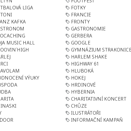
OLTYN
FOOTFEST
TBALOVÁ LIGA
FOTKY
OTONI
FRANCIE
ANZ KAFKA
FRONTY
ASTRONOM
GASTRONOMIE
EOCACHING
GERBERA
JA MUSIC HALL
GOOGLE
OOVIN´HIGH
GYMNÁZIUM STRAKONIC
RLEJ
HARLEM SHAKE
RCI
HIGHWAY 61
LAVOLAM
HLUBOKÁ
ODNOCENÍ VÝUKY
HOKEJ
OSPODA
HRDINOVÉ
UDBA
HYBERNIA
ARITA
CHARITATIVNÍ KONCERT
INASKI
CHŮZE
Y
ILUSTRÁTOŘI
NDOOR
INFORMAČNÍ KAMPAŇ