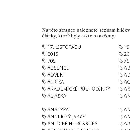
Na této stránce naleznete seznam klíčový
články, které byly takto označeny.
17. LISTOPADU
19
2015
20
70S
75
ABSENCE
AB
ADVENT
AD
AFRIKA
A
AKADEMICKÉ PŮLHODINKY
A
ALJAŠKA
AM
ANALÝZA
A
ANGLICKÝ JAZYK
AN
ANTICKÉ HOROSKOPY
AP