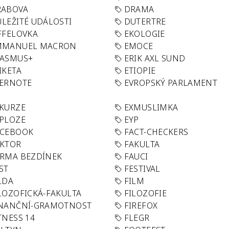
RABOVA
DRAMA
LEŽITÉ UDÁLOSTI
DUTERTRE
FFELOVKA
EKOLOGIE
MMANUEL MACRON
EMOCE
RASMUS+
ERIK AXL SUND
IKETA
ETIOPIE
VERNOTE
EVROPSKÝ PARLAMENT
KURZE
EXMUSLIMKA
PLOZE
EYP
ACEBOOK
FACT-CHECKERS
AKTOR
FAKULTA
RMA BEZDÍNEK
FAUCI
ST
FESTIVAL
LDA
FILM
LOZOFICKÁ-FAKULTA
FILOZOFIE
INANČNÍ-GRAMOTNOST
FIREFOX
TNESS 14
FLEGR