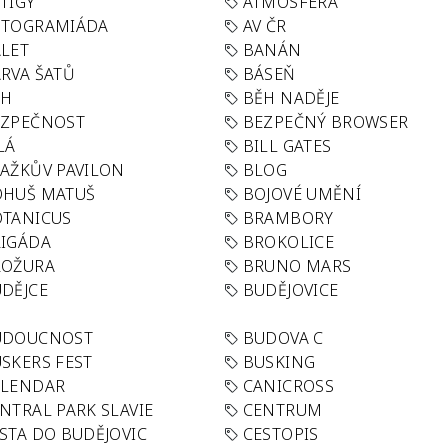
TIGY
ATMOSFÉRA
UTOGRAMIÁDA
AV ČR
LET
BANÁN
RVA ŠATŮ
BÁSEŇ
ĚH
BĚH NADĚJE
EZPEČNOST
BEZPEČNÝ BROWSER
LÁ
BILL GATES
AŽKŮV PAVILON
BLOG
OHUŠ MATUŠ
BOJOVÉ UMĚNÍ
TANICUS
BRAMBORY
IGÁDA
BROKOLICE
ROŽURA
BRUNO MARS
DĚJCE
BUDĚJOVICE
UDOUCNOST
BUDOVA C
SKERS FEST
BUSKING
ALENDAR
CANICROSS
NTRAL PARK SLAVIE
CENTRUM
STA DO BUDĚJOVIC
CESTOPIS