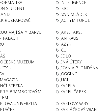
FORMATIKA
INTELIGENCE
ON STUDENT
ISIC
LAND
IVAN MLÁDEK
CK ROZPAROVAČ
JACHYM TOPOL
KOU MAJÍ ŠATY BARVU
JAKSI TAKSI
N PALACH
JAN RAUS
RO
JAZYK
U
JČU
DÁŠ
JÍDLO
HOČESKÉ MUZEUM
JINÁ ÚTERÝ
U-JITSU
JIŽAN A BLONDÝNA
GA
JOGGING
 MAGAZÍN
JUGI
NČÍ STEZKA
KAPELA
APR S BRAMBOROVÝM
KAREL ČAPEK
ÁTEM
RLOVA UNIVERZITA
KARLOVY VARY
RTÁČEK
KARTÁČKOVÝ VRAH