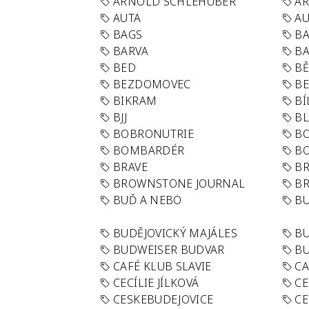
ARNOLD SCHLEHUBER
AR
AUTA
A
BAGS
BA
BARVA
BA
BED
B
BEZDOMOVEC
B
BIKRAM
BÍ
BJJ
BL
BOBRONUTRIE
B
BOMBARDÉR
BO
BRAVE
BR
BROWNSTONE JOURNAL
B
BUĎ A NEBO
BU
BUDĚJOVICKÝ MAJÁLES
B
BUDWEISER BUDVAR
BU
CAFÉ KLUB SLAVIE
C
CECÍLIE JÍLKOVÁ
CE
CESKEBUDEJOVICE
CE