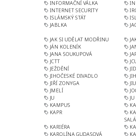
INFORMAČNÍ VÁLKA
IN
INTERNET SECURITY
IR
ISLÁMSKÝ STÁT
IS
JABLKA
JA
JAK SI UDĚLAT MODŘINU
JA
JÁN KOLENÍK
JA
JANA SOUKUPOVÁ
JA
JCTT
JC
JEŽDĚNÍ
JI
JIHOČESKÉ DIVADLO
JI
JIŘÍ ZONYGA
JI
JMELÍ
JO
JU
JU
KAMPUS
KA
KAPR
K
SAL
KARIÉRA
KA
KAROLÍNA GUDASOVÁ
KA