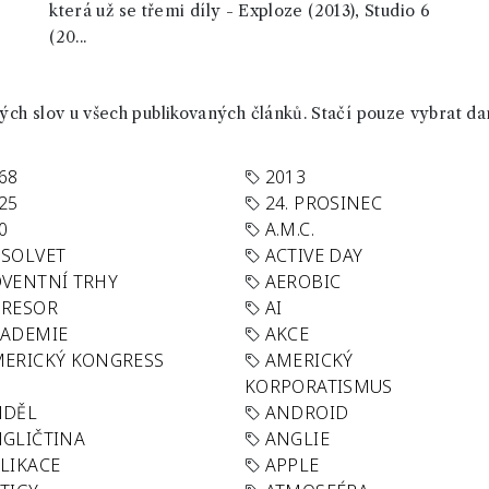
která už se třemi díly - Exploze (2013), Studio 6
(20...
ch slov u všech publikovaných článků. Stačí pouze vybrat da
68
2013
25
24. PROSINEC
0
A.M.C.
SOLVET
ACTIVE DAY
VENTNÍ TRHY
AEROBIC
GRESOR
AI
KADEMIE
AKCE
ERICKÝ KONGRESS
AMERICKÝ
KORPORATISMUS
NDĚL
ANDROID
GLIČTINA
ANGLIE
LIKACE
APPLE