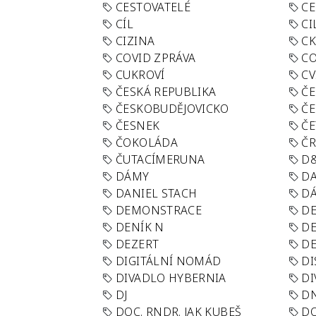
CESTOVATELÉ
CE
CÍL
CI
CIZINA
CK
COVID ZPRÁVA
CO
CUKROVÍ
CV
ČESKÁ REPUBLIKA
ČE
ČESKOBUDĚJOVICKO
ČE
ČESNEK
ČE
ČOKOLÁDA
Č
ČUTACÍMERUNA
D
DÁMY
D
DANIEL STACH
D
DEMONSTRACE
DE
DENÍK N
DE
DEZERT
D
DIGITÁLNÍ NOMÁD
DI
DIVADLO HYBERNIA
DI
DJ
D
DOC. RNDR. JAK KUBEŠ
D