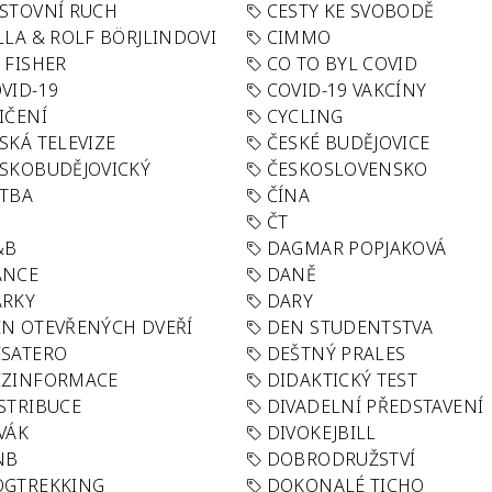
STOVNÍ RUCH
CESTY KE SVOBODĚ
LLA & ROLF BÖRJLINDOVI
CIMMO
 FISHER
CO TO BYL COVID
VID-19
COVID-19 VAKCÍNY
IČENÍ
CYCLING
SKÁ TELEVIZE
ČESKÉ BUDĚJOVICE
SKOBUDĚJOVICKÝ
ČESKOSLOVENSKO
TBA
ČÍNA
R
ČT
&B
DAGMAR POPJAKOVÁ
ANCE
DANĚ
ÁRKY
DARY
N OTEVŘENÝCH DVEŘÍ
DEN STUDENTSTVA
SATERO
DEŠTNÝ PRALES
EZINFORMACE
DIDAKTICKÝ TEST
STRIBUCE
DIVADELNÍ PŘEDSTAVENÍ
VÁK
DIVOKEJBILL
NB
DOBRODRUŽSTVÍ
OGTREKKING
DOKONALÉ TICHO