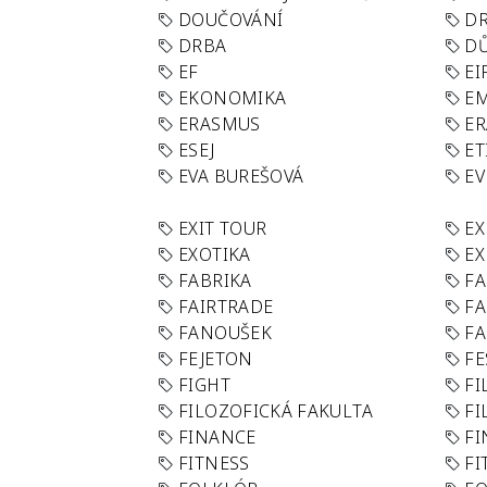
DOUČOVÁNÍ
D
DRBA
DŮ
EF
EI
EKONOMIKA
E
ERASMUS
E
ESEJ
ET
EVA BUREŠOVÁ
E
EXIT TOUR
EX
EXOTIKA
EX
FABRIKA
F
FAIRTRADE
F
FANOUŠEK
FA
FEJETON
FE
FIGHT
FI
FILOZOFICKÁ FAKULTA
FI
FINANCE
F
FITNESS
FI