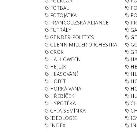
FOLKLÓR
F
FOTBAL
FO
FOTOJATKA
F
FRANCOUZSKÁ ALIANCE
FR
FUTRÁLY
G
GENDER-POLITICS
G
GLENN MILLER ORCHESTRA
GO
GROK
GR
HALLOWEEN
HA
HEJLÍK
HE
HLASOVÁNÍ
H
HOBIT
H
HORKÁ VANA
H
HŘEBÍČEK
H
HYPOTÉKA
CH
CHIA SEMÍNKA
CH
IDEOLOGIE
IG
INDEX
I