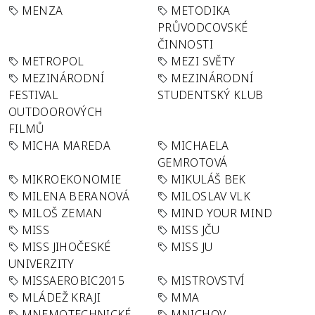
MENZA
METODIKA
PRŮVODCOVSKÉ
ČINNOSTI
METROPOL
MEZI SVĚTY
MEZINÁRODNÍ
MEZINÁRODNÍ
FESTIVAL
STUDENTSKÝ KLUB
OUTDOOROVÝCH
FILMŮ
MICHA MAREDA
MICHAELA
GEMROTOVÁ
MIKROEKONOMIE
MIKULÁŠ BEK
MILENA BERANOVÁ
MILOSLAV VLK
MILOŠ ZEMAN
MIND YOUR MIND
MISS
MISS JČU
MISS JIHOČESKÉ
MISS JU
UNIVERZITY
MISSAEROBIC2015
MISTROVSTVÍ
MLÁDEŽ KRAJI
MMA
MNEMOTECHNICKÉ
MNICHOV