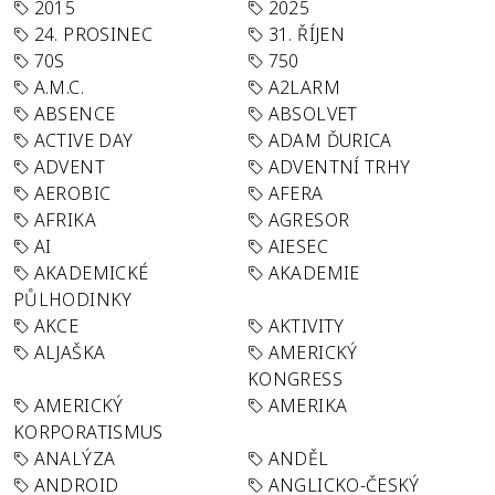
2015
2025
24. PROSINEC
31. ŘÍJEN
70S
750
A.M.C.
A2LARM
ABSENCE
ABSOLVET
ACTIVE DAY
ADAM ĎURICA
ADVENT
ADVENTNÍ TRHY
AEROBIC
AFERA
AFRIKA
AGRESOR
AI
AIESEC
AKADEMICKÉ
AKADEMIE
PŮLHODINKY
AKCE
AKTIVITY
ALJAŠKA
AMERICKÝ
KONGRESS
AMERICKÝ
AMERIKA
KORPORATISMUS
ANALÝZA
ANDĚL
ANDROID
ANGLICKO-ČESKÝ