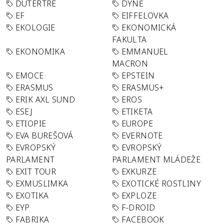
DUTERTRE
DÝNĚ
EF
EIFFELOVKA
EKOLOGIE
EKONOMICKÁ
FAKULTA
EKONOMIKA
EMMANUEL
MACRON
EMOCE
EPSTEIN
ERASMUS
ERASMUS+
ERIK AXL SUND
EROS
ESEJ
ETIKETA
ETIOPIE
EUROPE
EVA BUREŠOVÁ
EVERNOTE
EVROPSKÝ
EVROPSKÝ
PARLAMENT
PARLAMENT MLÁDEŽE
EXIT TOUR
EXKURZE
EXMUSLIMKA
EXOTICKÉ ROSTLINY
EXOTIKA
EXPLOZE
EYP
F-DROID
FABRIKA
FACEBOOK