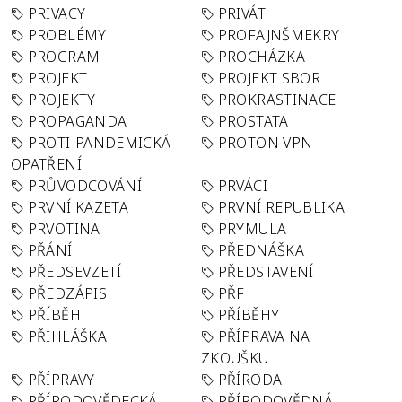
PRIVACY
PRIVÁT
PROBLÉMY
PROFAJNŠMEKRY
PROGRAM
PROCHÁZKA
PROJEKT
PROJEKT SBOR
PROJEKTY
PROKRASTINACE
PROPAGANDA
PROSTATA
PROTI-PANDEMICKÁ
PROTON VPN
OPATŘENÍ
PRŮVODCOVÁNÍ
PRVÁCI
PRVNÍ KAZETA
PRVNÍ REPUBLIKA
PRVOTINA
PRYMULA
PŘÁNÍ
PŘEDNÁŠKA
PŘEDSEVZETÍ
PŘEDSTAVENÍ
PŘEDZÁPIS
PŘF
PŘÍBĚH
PŘÍBĚHY
PŘIHLÁŠKA
PŘÍPRAVA NA
ZKOUŠKU
PŘÍPRAVY
PŘÍRODA
PŘÍRODOVĚDECKÁ
PŘÍRODOVĚDNÁ