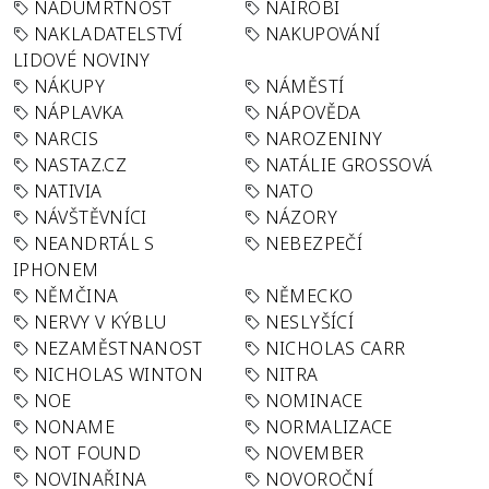
NADÚMRTNOST
NAIROBI
NAKLADATELSTVÍ
NAKUPOVÁNÍ
LIDOVÉ NOVINY
NÁKUPY
NÁMĚSTÍ
NÁPLAVKA
NÁPOVĚDA
NARCIS
NAROZENINY
NASTAZ.CZ
NATÁLIE GROSSOVÁ
NATIVIA
NATO
NÁVŠTĚVNÍCI
NÁZORY
NEANDRTÁL S
NEBEZPEČÍ
IPHONEM
NĚMČINA
NĚMECKO
NERVY V KÝBLU
NESLYŠÍCÍ
NEZAMĚSTNANOST
NICHOLAS CARR
NICHOLAS WINTON
NITRA
NOE
NOMINACE
NONAME
NORMALIZACE
NOT FOUND
NOVEMBER
NOVINAŘINA
NOVOROČNÍ