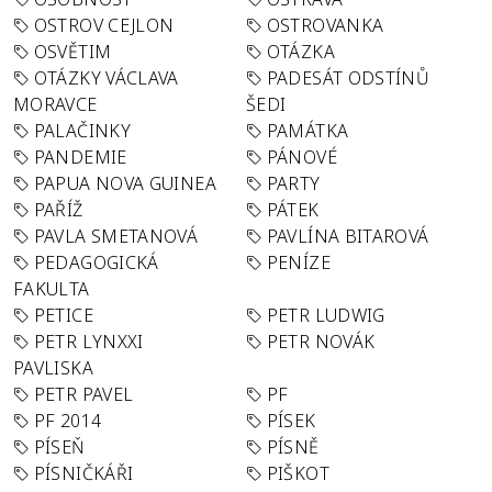
OSTROV CEJLON
OSTROVANKA
OSVĚTIM
OTÁZKA
OTÁZKY VÁCLAVA
PADESÁT ODSTÍNŮ
MORAVCE
ŠEDI
PALAČINKY
PAMÁTKA
PANDEMIE
PÁNOVÉ
PAPUA NOVA GUINEA
PARTY
PAŘÍŽ
PÁTEK
PAVLA SMETANOVÁ
PAVLÍNA BITAROVÁ
PEDAGOGICKÁ
PENÍZE
FAKULTA
PETICE
PETR LUDWIG
PETR LYNXXI
PETR NOVÁK
PAVLISKA
PETR PAVEL
PF
PF 2014
PÍSEK
PÍSEŇ
PÍSNĚ
PÍSNIČKÁŘI
PIŠKOT