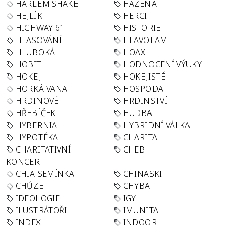
HARLEM SHAKE
HÁZENÁ
HEJLÍK
HERCI
HIGHWAY 61
HISTORIE
HLASOVÁNÍ
HLAVOLAM
HLUBOKÁ
HOAX
HOBIT
HODNOCENÍ VÝUKY
HOKEJ
HOKEJISTÉ
HORKÁ VANA
HOSPODA
HRDINOVÉ
HRDINSTVÍ
HŘEBÍČEK
HUDBA
HYBERNIA
HYBRIDNÍ VÁLKA
HYPOTÉKA
CHARITA
CHARITATIVNÍ
CHEB
KONCERT
CHIA SEMÍNKA
CHINASKI
CHŮZE
CHYBA
IDEOLOGIE
IGY
ILUSTRÁTOŘI
IMUNITA
INDEX
INDOOR