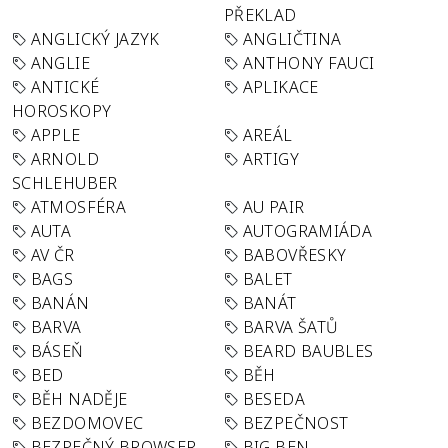
PŘEKLAD
ANGLICKÝ JAZYK
ANGLIČTINA
ANGLIE
ANTHONY FAUCI
ANTICKÉ
APLIKACE
HOROSKOPY
APPLE
AREÁL
ARNOLD
ARTIGY
SCHLEHUBER
ATMOSFÉRA
AU PAIR
AUTA
AUTOGRAMIÁDA
AV ČR
BABOVŘESKY
BAGS
BALET
BANÁN
BANÁT
BARVA
BARVA ŠATŮ
BÁSEŇ
BEARD BAUBLES
BED
BĚH
BĚH NADĚJE
BESEDA
BEZDOMOVEC
BEZPEČNOST
BEZPEČNÝ BROWSER
BIG BEN