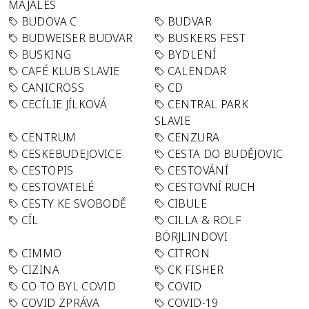
MAJÁLES
BUDOVA C
BUDVAR
BUDWEISER BUDVAR
BUSKERS FEST
BUSKING
BYDLENÍ
CAFÉ KLUB SLAVIE
CALENDAR
CANICROSS
CD
CECÍLIE JÍLKOVÁ
CENTRAL PARK
SLAVIE
CENTRUM
CENZURA
CESKEBUDEJOVICE
CESTA DO BUDĚJOVIC
CESTOPIS
CESTOVÁNÍ
CESTOVATELÉ
CESTOVNÍ RUCH
CESTY KE SVOBODĚ
CIBULE
CÍL
CILLA & ROLF
BÖRJLINDOVI
CIMMO
CITRON
CIZINA
CK FISHER
CO TO BYL COVID
COVID
COVID ZPRÁVA
COVID-19