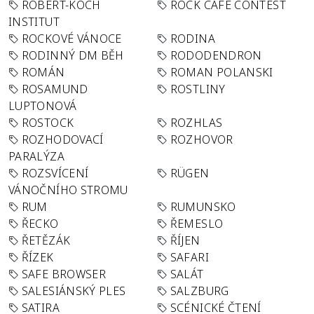
ROBERT-KOCH
ROCK CAFÉ CONTEST
INSTITUT
ROCKOVÉ VÁNOCE
RODINA
RODINNÝ DM BĚH
RODODENDRON
ROMÁN
ROMAN POLANSKI
ROSAMUND
ROSTLINY
LUPTONOVÁ
ROSTOCK
ROZHLAS
ROZHODOVACÍ
ROZHOVOR
PARALÝZA
ROZSVÍCENÍ
RÜGEN
VÁNOČNÍHO STROMU
RUM
RUMUNSKO
ŘECKO
ŘEMESLO
ŘETĚZÁK
ŘÍJEN
ŘÍZEK
SAFARI
SAFE BROWSER
SALÁT
SALESIÁNSKÝ PLES
SALZBURG
SATIRA
SCÉNICKÉ ČTENÍ