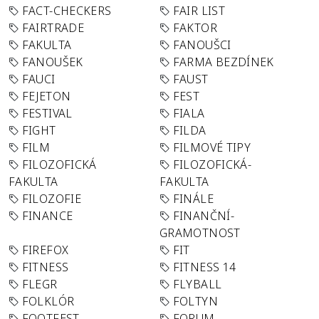
FACT-CHECKERS
FAIR LIST
FAIRTRADE
FAKTOR
FAKULTA
FANOUŠCI
FANOUŠEK
FARMA BEZDÍNEK
FAUCI
FAUST
FEJETON
FEST
FESTIVAL
FIALA
FIGHT
FILDA
FILM
FILMOVÉ TIPY
FILOZOFICKÁ
FILOZOFICKÁ-
FAKULTA
FAKULTA
FILOZOFIE
FINÁLE
FINANCE
FINANČNÍ-
GRAMOTNOST
FIREFOX
FIT
FITNESS
FITNESS 14
FLEGR
FLYBALL
FOLKLÓR
FOLTYN
FOOTFEST
FORUM