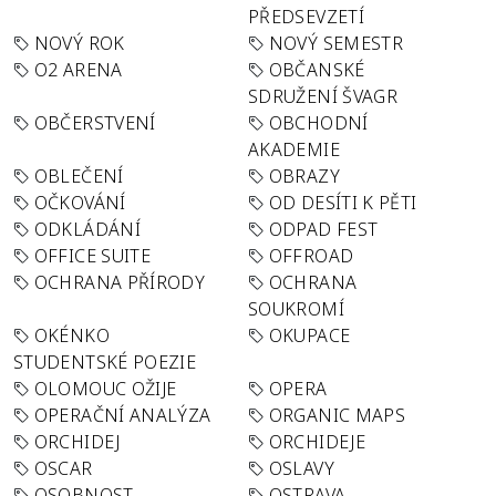
PŘEDSEVZETÍ
NOVÝ ROK
NOVÝ SEMESTR
O2 ARENA
OBČANSKÉ
SDRUŽENÍ ŠVAGR
OBČERSTVENÍ
OBCHODNÍ
AKADEMIE
OBLEČENÍ
OBRAZY
OČKOVÁNÍ
OD DESÍTI K PĚTI
ODKLÁDÁNÍ
ODPAD FEST
OFFICE SUITE
OFFROAD
OCHRANA PŘÍRODY
OCHRANA
SOUKROMÍ
OKÉNKO
OKUPACE
STUDENTSKÉ POEZIE
OLOMOUC OŽIJE
OPERA
OPERAČNÍ ANALÝZA
ORGANIC MAPS
ORCHIDEJ
ORCHIDEJE
OSCAR
OSLAVY
OSOBNOST
OSTRAVA