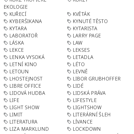
EKOLOGIE
KUŘECÍ
KVĚTÁK
KYBERŠIKANA
KYNUTÉ TĚSTO
KYTARA
KYTARISTA
LABORATOŘ
LARRY PAGE
LÁSKA
LAW
LEKCE
LEKSES
LENKA VYSOKÁ
LETADLA
LETNÍ KINO
LÉTO
LETOUN
LEVNĚ
LHOSTEJNOST
LIBOR GRUBHOFFER
LIBRE OFFICE
LIDÉ
LIDOVÁ HUDBA
LIDSKÁ PRÁVA
LIFE
LIFESTYLE
LIGHT SHOW
LIGHTSHOW
LIMIT
LITERÁRNÍ ŠLEH
LITERATURA
LÍVANCE
LIZA MARKLUND
LOCKDOWN