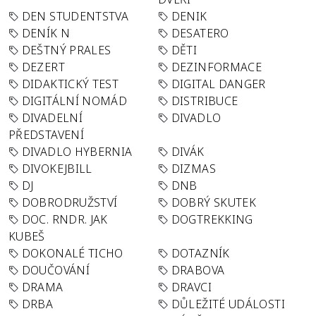
DEN STUDENTSTVA
DENIK
DENÍK N
DESATERO
DEŠTNÝ PRALES
DĚTI
DEZERT
DEZINFORMACE
DIDAKTICKÝ TEST
DIGITAL DANGER
DIGITÁLNÍ NOMÁD
DISTRIBUCE
DIVADELNÍ
DIVADLO
PŘEDSTAVENÍ
DIVADLO HYBERNIA
DIVÁK
DIVOKEJBILL
DIZMAS
DJ
DNB
DOBRODRUŽSTVÍ
DOBRÝ SKUTEK
DOC. RNDR. JAK
DOGTREKKING
KUBEŠ
DOKONALÉ TICHO
DOTAZNÍK
DOUČOVÁNÍ
DRABOVA
DRAMA
DRAVCI
DRBA
DŮLEŽITÉ UDÁLOSTI