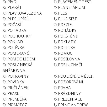
PIVO
PLACEMENT TEST
PLAKÁT
PLANETÁRIUM
PLAVKOVÁSEZONA
PLES
PLES UPÍRŮ
PLUS SIZE
POČASÍ
POEZIE
POHÁDKA
POHÁDKY
POCHOUTKY
POJIŠTĚNÍ
POKLAD
POKLADY
POLÉVKA
POLITIKA
POMERANČ
POMOC
POMOC LIDEM
POSILOVNA
POSLANECKÁ
POSLUCHAČI
SNĚMOVNA
POTRAVINY
POULIČNÍ UMĚLCI
POVÍDKA
POZOROVÁNÍ
PR ČLÁNEK
PRAHA
PRAXE
PRÁZDNINY
PREMIÉRA
PREZENTACE
PRIMÁT.CZ
PRINC ANDREW