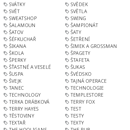
SVÁTKY
SVĚDEK
SVĚT
SVĚTLA
SWEATSHOP
SWING
ŠALAMOUN
ŠAMPIONÁT
ŠATOV
ŠATY
ŠÉFKUCHAŘ
ŠETŘENÍ
ŠIKANA
ŠIMEK A GROSSMAN
ŠKOLA
ŠPAGETY
ŠPERKY
ŠTAFETA
ŠŤASTNÉ A VESELÉ
ŠUKAS
ŠUSPA
ŠVÉDSKO
ŠVEJK
TAJNÁ OPERACE
TANEC
TECHNOLOGIE
TECHNOLOGY
TEMPLESTORE
TERKA DRÁBKOVÁ
TERRY FOX
TERRY HAYES
TEST
TĚSTOVINY
TESTY
TEXTAŘ
TEXTY
THE HOOLIGANS
THE PUB