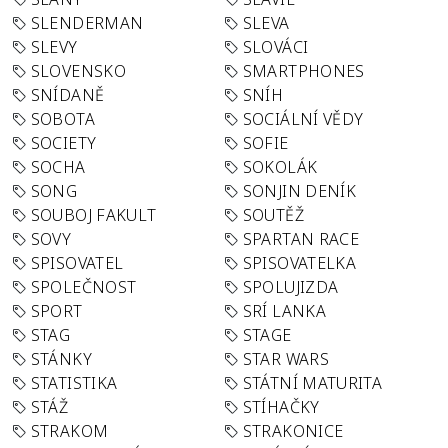
SLENDERMAN
SLEVA
SLEVY
SLOVÁCI
SLOVENSKO
SMARTPHONES
SNÍDANĚ
SNÍH
SOBOTA
SOCIÁLNÍ VĚDY
SOCIETY
SOFIE
SOCHA
SOKOLÁK
SONG
SONJIN DENÍK
SOUBOJ FAKULT
SOUTĚŽ
SOVY
SPARTAN RACE
SPISOVATEL
SPISOVATELKA
SPOLEČNOST
SPOLUJIZDA
SPORT
SRÍ LANKA
STAG
STAGE
STÁNKY
STAR WARS
STATISTIKA
STÁTNÍ MATURITA
STÁŽ
STÍHAČKY
STRAKOM
STRAKONICE