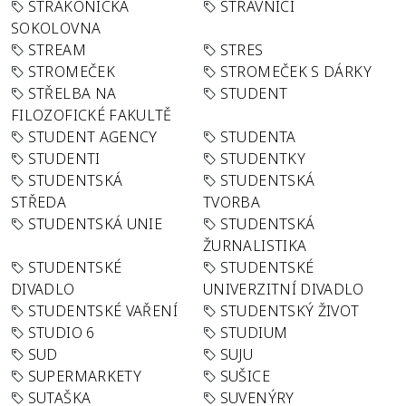
STRAKONICKÁ
STRÁVNÍCI
SOKOLOVNA
STREAM
STRES
STROMEČEK
STROMEČEK S DÁRKY
STŘELBA NA
STUDENT
FILOZOFICKÉ FAKULTĚ
STUDENT AGENCY
STUDENTA
STUDENTI
STUDENTKY
STUDENTSKÁ
STUDENTSKÁ
STŘEDA
TVORBA
STUDENTSKÁ UNIE
STUDENTSKÁ
ŽURNALISTIKA
STUDENTSKÉ
STUDENTSKÉ
DIVADLO
UNIVERZITNÍ DIVADLO
STUDENTSKÉ VAŘENÍ
STUDENTSKÝ ŽIVOT
STUDIO 6
STUDIUM
SUD
SUJU
SUPERMARKETY
SUŠICE
SUTAŠKA
SUVENÝRY