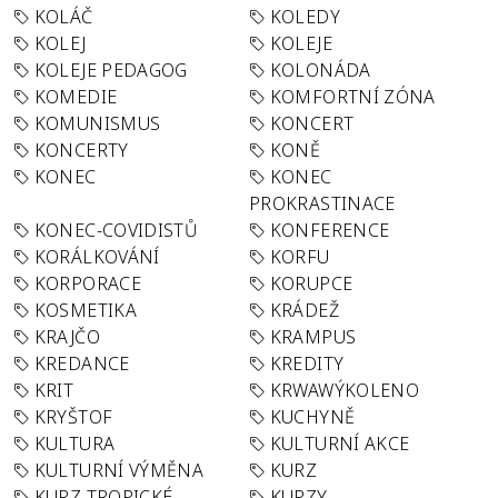
KOLÁČ
KOLEDY
KOLEJ
KOLEJE
KOLEJE PEDAGOG
KOLONÁDA
KOMEDIE
KOMFORTNÍ ZÓNA
KOMUNISMUS
KONCERT
KONCERTY
KONĚ
KONEC
KONEC
PROKRASTINACE
KONEC-COVIDISTŮ
KONFERENCE
KORÁLKOVÁNÍ
KORFU
KORPORACE
KORUPCE
KOSMETIKA
KRÁDEŽ
KRAJČO
KRAMPUS
KREDANCE
KREDITY
KRIT
KRWAWÝKOLENO
KRYŠTOF
KUCHYNĚ
KULTURA
KULTURNÍ AKCE
KULTURNÍ VÝMĚNA
KURZ
KURZ TROPICKÉ
KURZY