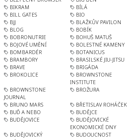
BIKRAM
BÍLÁ
BILL GATES
BIO
BJJ
BLAŽKŮV PAVILON
BLOG
BOBÍK
BOBRONUTRIE
BOHUŠ MATUŠ
BOJOVÉ UMĚNÍ
BOLESTNÉ KAMENY
BOMBARDÉR
BOTANICUS
BRAMBORY
BRASILSKÉ JIU-JITSU
BRAVE
BRIGÁDA
BROKOLICE
BROWNSTONE
INSTITUTE
BROWNSTONE
BROŽURA
JOURNAL
BRUNO MARS
BŘETISLAV ROHÁČEK
BUĎ A NEBO
BUDĚJCE
BUDĚJOVICE
BUDĚJOVICKÉ
EKONOMICKÉ DNY
BUDĚJOVICKÝ
BUDOUCNOST