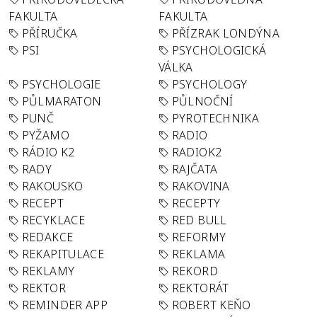
FAKULTA
FAKULTA
PŘÍRUČKA
PŘÍZRAK LONDÝNA
PSI
PSYCHOLOGICKÁ
VÁLKA
PSYCHOLOGIE
PSYCHOLOGY
PŮLMARATON
PŮLNOČNÍ
PUNČ
PYROTECHNIKA
PYŽAMO
RADIO
RÁDIO K2
RADIOK2
RADY
RAJČATA
RAKOUSKO
RAKOVINA
RECEPT
RECEPTY
RECYKLACE
RED BULL
REDAKCE
REFORMY
REKAPITULACE
REKLAMA
REKLAMY
REKORD
REKTOR
REKTORÁT
REMINDER APP
ROBERT KEŇO