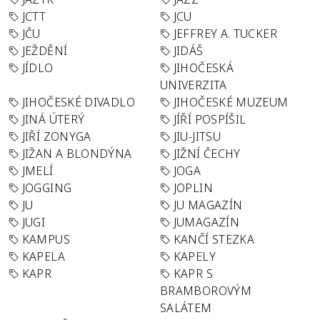
JCTT
JCU
JČU
JEFFREY A. TUCKER
JEŽDĚNÍ
JIDÁŠ
JÍDLO
JIHOČESKÁ
UNIVERZITA
JIHOČESKÉ DIVADLO
JIHOČESKÉ MUZEUM
JINÁ ÚTERÝ
JÍŘÍ POSPÍŠIL
JIŘÍ ZONYGA
JIU-JITSU
JIŽAN A BLONDÝNA
JIŽNÍ ČECHY
JMELÍ
JOGA
JOGGING
JOPLIN
JU
JU MAGAZÍN
JUGI
JUMAGAZÍN
KAMPUS
KANČÍ STEZKA
KAPELA
KAPELY
KAPR
KAPR S
BRAMBOROVÝM
SALÁTEM