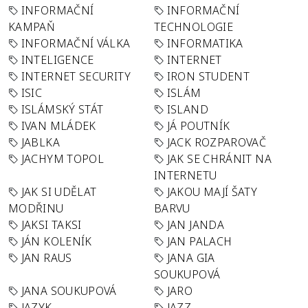
INFORMAČNÍ
INFORMAČNÍ
KAMPAŇ
TECHNOLOGIE
INFORMAČNÍ VÁLKA
INFORMATIKA
INTELIGENCE
INTERNET
INTERNET SECURITY
IRON STUDENT
ISIC
ISLÁM
ISLÁMSKÝ STÁT
ISLAND
IVAN MLÁDEK
JÁ POUTNÍK
JABLKA
JACK ROZPAROVAČ
JACHYM TOPOL
JAK SE CHRÁNIT NA
INTERNETU
JAK SI UDĚLAT
JAKOU MAJÍ ŠATY
MODŘINU
BARVU
JAKSI TAKSI
JAN JANDA
JÁN KOLENÍK
JAN PALACH
JAN RAUS
JANA GIA
SOUKUPOVÁ
JANA SOUKUPOVÁ
JARO
JAZYK
JAZZ