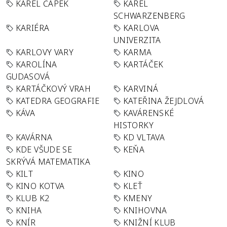
KAREL ČAPEK
KAREL
SCHWARZENBERG
KARIÉRA
KARLOVA
UNIVERZITA
KARLOVY VARY
KARMA
KAROLÍNA
KARTÁČEK
GUDASOVÁ
KARTÁČKOVÝ VRAH
KARVINÁ
KATEDRA GEOGRAFIE
KATEŘINA ŽEJDLOVÁ
KÁVA
KAVÁRENSKÉ
HISTORKY
KAVÁRNA
KD VLTAVA
KDE VŠUDE SE
KEŇA
SKRÝVÁ MATEMATIKA
KILT
KINO
KINO KOTVA
KLEŤ
KLUB K2
KMENY
KNIHA
KNIHOVNA
KNÍR
KNIŽNÍ KLUB