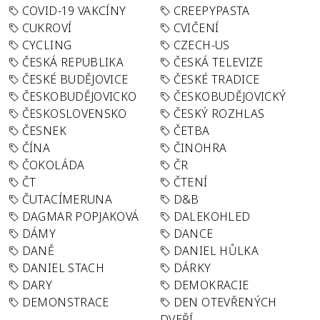
COVID-19 VAKCÍNY
CREEPYPASTA
CUKROVÍ
CVIČENÍ
CYCLING
CZECH-US
ČESKÁ REPUBLIKA
ČESKÁ TELEVIZE
ČESKÉ BUDĚJOVICE
ČESKÉ TRADICE
ČESKOBUDĚJOVICKO
ČESKOBUDĚJOVICKÝ
ČESKOSLOVENSKO
ČESKÝ ROZHLAS
ČESNEK
ČETBA
ČÍNA
ČINOHRA
ČOKOLÁDA
ČR
ČT
ČTENÍ
ČUTACÍMERUNA
D&B
DAGMAR POPJAKOVÁ
DALEKOHLED
DÁMY
DANCE
DANĚ
DANIEL HŮLKA
DANIEL STACH
DÁRKY
DARY
DEMOKRACIE
DEMONSTRACE
DEN OTEVŘENÝCH
DVEŘÍ