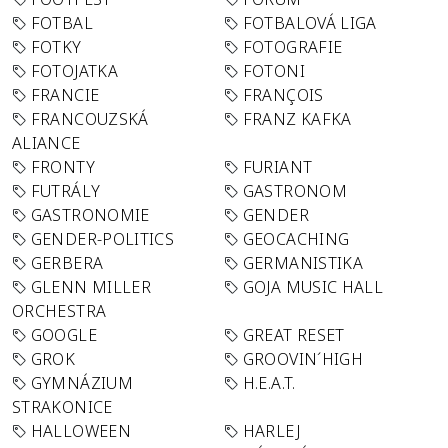
FOTBAL
FOTBALOVÁ LIGA
FOTKY
FOTOGRAFIE
FOTOJATKA
FOTONI
FRANCIE
FRANÇOIS
FRANCOUZSKÁ
FRANZ KAFKA
ALIANCE
FRONTY
FURIANT
FUTRÁLY
GASTRONOM
GASTRONOMIE
GENDER
GENDER-POLITICS
GEOCACHING
GERBERA
GERMANISTIKA
GLENN MILLER
GOJA MUSIC HALL
ORCHESTRA
GOOGLE
GREAT RESET
GROK
GROOVIN´HIGH
GYMNÁZIUM
H.E.A.T.
STRAKONICE
HALLOWEEN
HARLEJ