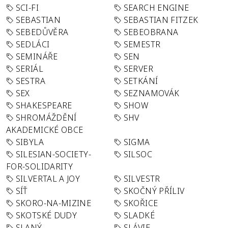
SCI-FI
SEARCH ENGINE
SEBASTIAN
SEBASTIAN FITZEK
SEBEDŮVĚRA
SEBEOBRANA
SEDLÁCI
SEMESTR
SEMINÁŘE
SEN
SERIÁL
SERVER
SESTRA
SETKÁNÍ
SEX
SEZNAMOVÁK
SHAKESPEARE
SHOW
SHROMÁŽDĚNÍ
SHV
AKADEMICKÉ OBCE
SIBYLA
SIGMA
SILESIAN-SOCIETY-
SILSOC
FOR-SOLIDARITY
SILVERTAL A JOY
SILVESTR
SÍŤ
SKOČNÝ PŘÍLIV
SKORO-NA-MIZINE
SKOŘICE
SKOTSKÉ DUDY
SLADKÉ
SLANÝ
SLÁVIE