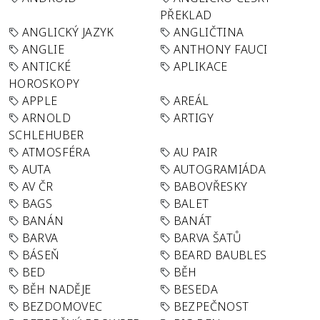
PŘEKLAD
ANGLICKÝ JAZYK
ANGLIČTINA
ANGLIE
ANTHONY FAUCI
ANTICKÉ
APLIKACE
HOROSKOPY
APPLE
AREÁL
ARNOLD
ARTIGY
SCHLEHUBER
ATMOSFÉRA
AU PAIR
AUTA
AUTOGRAMIÁDA
AV ČR
BABOVŘESKY
BAGS
BALET
BANÁN
BANÁT
BARVA
BARVA ŠATŮ
BÁSEŇ
BEARD BAUBLES
BED
BĚH
BĚH NADĚJE
BESEDA
BEZDOMOVEC
BEZPEČNOST