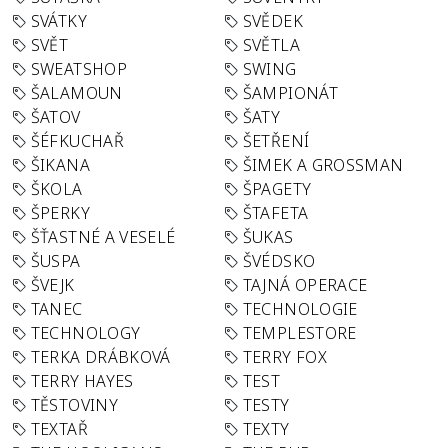
SVÁTKY
SVĚDEK
SVĚT
SVĚTLA
SWEATSHOP
SWING
ŠALAMOUN
ŠAMPIONÁT
ŠATOV
ŠATY
ŠÉFKUCHAŘ
ŠETŘENÍ
ŠIKANA
ŠIMEK A GROSSMAN
ŠKOLA
ŠPAGETY
ŠPERKY
ŠTAFETA
ŠŤASTNÉ A VESELÉ
ŠUKAS
ŠUSPA
ŠVÉDSKO
ŠVEJK
TAJNÁ OPERACE
TANEC
TECHNOLOGIE
TECHNOLOGY
TEMPLESTORE
TERKA DRÁBKOVÁ
TERRY FOX
TERRY HAYES
TEST
TĚSTOVINY
TESTY
TEXTAŘ
TEXTY