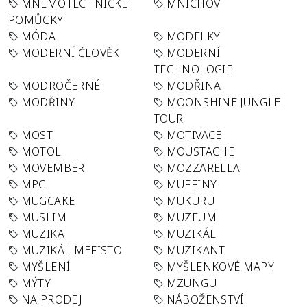
MNEMOTECHNICKÉ
MNICHOV
POMŮCKY
MÓDA
MODELKY
MODERNÍ ČLOVĚK
MODERNÍ
TECHNOLOGIE
MODROČERNÉ
MODŘINA
MODŘINY
MOONSHINE JUNGLE
TOUR
MOST
MOTIVACE
MOTOL
MOUSTACHE
MOVEMBER
MOZZARELLA
MPC
MUFFINY
MUGCAKE
MUKURU
MUSLIM
MUZEUM
MUZIKA
MUZIKÁL
MUZIKÁL MEFISTO
MUZIKANT
MYŠLENÍ
MYŠLENKOVÉ MAPY
MÝTY
MZUNGU
NA PRODEJ
NÁBOŽENSTVÍ