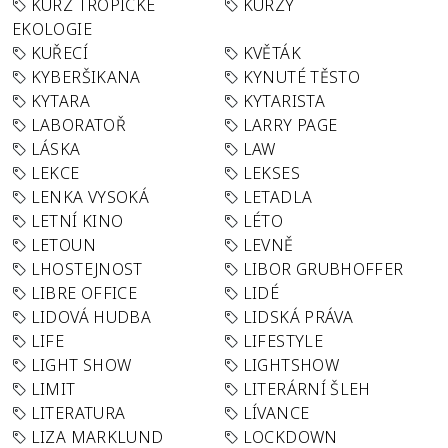
KURZ TROPICKÉ
KURZY
EKOLOGIE
KUŘECÍ
KVĚTÁK
KYBERŠIKANA
KYNUTÉ TĚSTO
KYTARA
KYTARISTA
LABORATOŘ
LARRY PAGE
LÁSKA
LAW
LEKCE
LEKSES
LENKA VYSOKÁ
LETADLA
LETNÍ KINO
LÉTO
LETOUN
LEVNĚ
LHOSTEJNOST
LIBOR GRUBHOFFER
LIBRE OFFICE
LIDÉ
LIDOVÁ HUDBA
LIDSKÁ PRÁVA
LIFE
LIFESTYLE
LIGHT SHOW
LIGHTSHOW
LIMIT
LITERÁRNÍ ŠLEH
LITERATURA
LÍVANCE
LIZA MARKLUND
LOCKDOWN