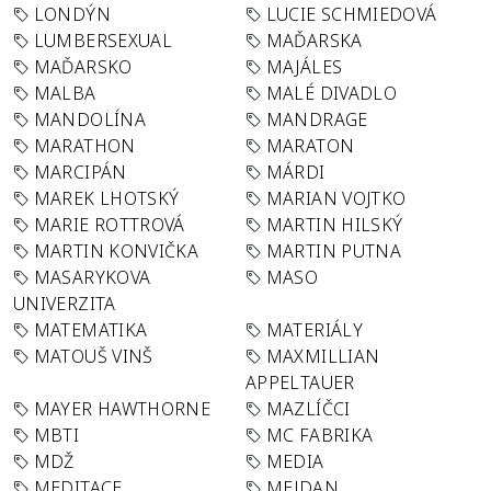
LONDÝN
LUCIE SCHMIEDOVÁ
LUMBERSEXUAL
MAĎARSKA
MAĎARSKO
MAJÁLES
MALBA
MALÉ DIVADLO
MANDOLÍNA
MANDRAGE
MARATHON
MARATON
MARCIPÁN
MÁRDI
MAREK LHOTSKÝ
MARIAN VOJTKO
MARIE ROTTROVÁ
MARTIN HILSKÝ
MARTIN KONVIČKA
MARTIN PUTNA
MASARYKOVA
MASO
UNIVERZITA
MATEMATIKA
MATERIÁLY
MATOUŠ VINŠ
MAXMILLIAN
APPELTAUER
MAYER HAWTHORNE
MAZLÍČCI
MBTI
MC FABRIKA
MDŽ
MEDIA
MEDITACE
MEJDAN