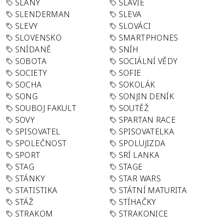
SLANÝ
SLÁVIE
SLENDERMAN
SLEVA
SLEVY
SLOVÁCI
SLOVENSKO
SMARTPHONES
SNÍDANĚ
SNÍH
SOBOTA
SOCIÁLNÍ VĚDY
SOCIETY
SOFIE
SOCHA
SOKOLÁK
SONG
SONJIN DENÍK
SOUBOJ FAKULT
SOUTĚŽ
SOVY
SPARTAN RACE
SPISOVATEL
SPISOVATELKA
SPOLEČNOST
SPOLUJIZDA
SPORT
SRÍ LANKA
STAG
STAGE
STÁNKY
STAR WARS
STATISTIKA
STÁTNÍ MATURITA
STÁŽ
STÍHAČKY
STRAKOM
STRAKONICE