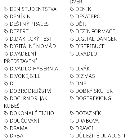
DVEŘÍ
DEN STUDENTSTVA
DENIK
DENÍK N
DESATERO
DEŠTNÝ PRALES
DĚTI
DEZERT
DEZINFORMACE
DIDAKTICKÝ TEST
DIGITAL DANGER
DIGITÁLNÍ NOMÁD
DISTRIBUCE
DIVADELNÍ
DIVADLO
PŘEDSTAVENÍ
DIVADLO HYBERNIA
DIVÁK
DIVOKEJBILL
DIZMAS
DJ
DNB
DOBRODRUŽSTVÍ
DOBRÝ SKUTEK
DOC. RNDR. JAK
DOGTREKKING
KUBEŠ
DOKONALÉ TICHO
DOTAZNÍK
DOUČOVÁNÍ
DRABOVA
DRAMA
DRAVCI
DRBA
DŮLEŽITÉ UDÁLOSTI