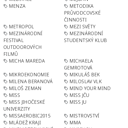
MENZA
METODIKA
PRŮVODCOVSKÉ
ČINNOSTI
METROPOL
MEZI SVĚTY
MEZINÁRODNÍ
MEZINÁRODNÍ
FESTIVAL
STUDENTSKÝ KLUB
OUTDOOROVÝCH
FILMŮ
MICHA MAREDA
MICHAELA
GEMROTOVÁ
MIKROEKONOMIE
MIKULÁŠ BEK
MILENA BERANOVÁ
MILOSLAV VLK
MILOŠ ZEMAN
MIND YOUR MIND
MISS
MISS JČU
MISS JIHOČESKÉ
MISS JU
UNIVERZITY
MISSAEROBIC2015
MISTROVSTVÍ
MLÁDEŽ KRAJI
MMA