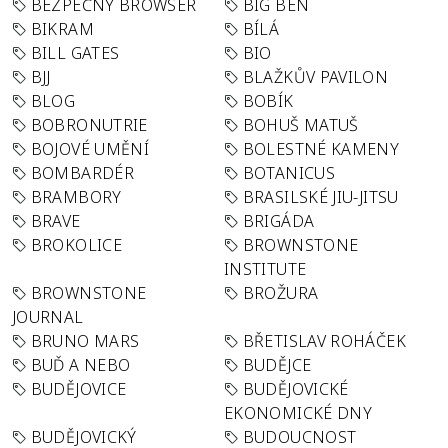
BEZPEČNÝ BROWSER
BIG BEN
BIKRAM
BÍLÁ
BILL GATES
BIO
BJJ
BLAŽKŮV PAVILON
BLOG
BOBÍK
BOBRONUTRIE
BOHUŠ MATUŠ
BOJOVÉ UMĚNÍ
BOLESTNÉ KAMENY
BOMBARDÉR
BOTANICUS
BRAMBORY
BRASILSKÉ JIU-JITSU
BRAVE
BRIGÁDA
BROKOLICE
BROWNSTONE
INSTITUTE
BROWNSTONE
BROŽURA
JOURNAL
BRUNO MARS
BŘETISLAV ROHÁČEK
BUĎ A NEBO
BUDĚJCE
BUDĚJOVICE
BUDĚJOVICKÉ
EKONOMICKÉ DNY
BUDĚJOVICKÝ
BUDOUCNOST