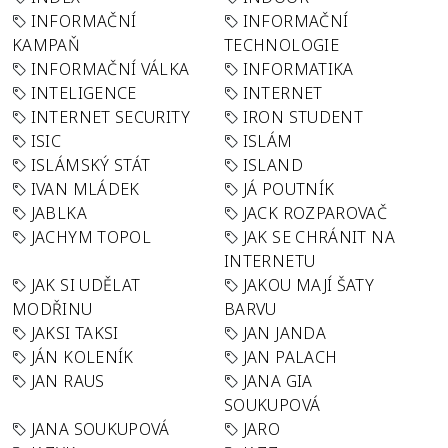
INFORMAČNÍ
INFORMAČNÍ
KAMPAŇ
TECHNOLOGIE
INFORMAČNÍ VÁLKA
INFORMATIKA
INTELIGENCE
INTERNET
INTERNET SECURITY
IRON STUDENT
ISIC
ISLÁM
ISLÁMSKÝ STÁT
ISLAND
IVAN MLÁDEK
JÁ POUTNÍK
JABLKA
JACK ROZPAROVAČ
JACHYM TOPOL
JAK SE CHRÁNIT NA
INTERNETU
JAK SI UDĚLAT
JAKOU MAJÍ ŠATY
MODŘINU
BARVU
JAKSI TAKSI
JAN JANDA
JÁN KOLENÍK
JAN PALACH
JAN RAUS
JANA GIA
SOUKUPOVÁ
JANA SOUKUPOVÁ
JARO