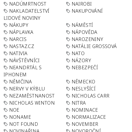
NADÚMRTNOST
NAIROBI
NAKLADATELSTVÍ
NAKUPOVÁNÍ
LIDOVÉ NOVINY
NÁKUPY
NÁMĚSTÍ
NÁPLAVKA
NÁPOVĚDA
NARCIS
NAROZENINY
NASTAZ.CZ
NATÁLIE GROSSOVÁ
NATIVIA
NATO
NÁVŠTĚVNÍCI
NÁZORY
NEANDRTÁL S
NEBEZPEČÍ
IPHONEM
NĚMČINA
NĚMECKO
NERVY V KÝBLU
NESLYŠÍCÍ
NEZAMĚSTNANOST
NICHOLAS CARR
NICHOLAS WINTON
NITRA
NOE
NOMINACE
NONAME
NORMALIZACE
NOT FOUND
NOVEMBER
NOVINAŘINA
NOVOROČNÍ