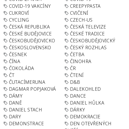
COVID-19 VAKCÍNY
CREEPYPASTA
CUKROVÍ
CVIČENÍ
CYCLING
CZECH-US
ČESKÁ REPUBLIKA
ČESKÁ TELEVIZE
ČESKÉ BUDĚJOVICE
ČESKÉ TRADICE
ČESKOBUDĚJOVICKO
ČESKOBUDĚJOVICKÝ
ČESKOSLOVENSKO
ČESKÝ ROZHLAS
ČESNEK
ČETBA
ČÍNA
ČINOHRA
ČOKOLÁDA
ČR
ČT
ČTENÍ
ČUTACÍMERUNA
D&B
DAGMAR POPJAKOVÁ
DALEKOHLED
DÁMY
DANCE
DANĚ
DANIEL HŮLKA
DANIEL STACH
DÁRKY
DARY
DEMOKRACIE
DEMONSTRACE
DEN OTEVŘENÝCH