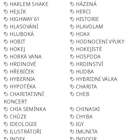
HARLEM SHAKE
HÁZENÁ
HEJLÍK
HERCI
HIGHWAY 61
HISTORIE
HLASOVÁNÍ
HLAVOLAM
HLUBOKÁ
HOAX
HOBIT
HODNOCENÍ VÝUKY
HOKEJ
HOKEJISTÉ
HORKÁ VANA
HOSPODA
HRDINOVÉ
HRDINSTVÍ
HŘEBÍČEK
HUDBA
HYBERNIA
HYBRIDNÍ VÁLKA
HYPOTÉKA
CHARITA
CHARITATIVNÍ
CHEB
KONCERT
CHIA SEMÍNKA
CHINASKI
CHŮZE
CHYBA
IDEOLOGIE
IGY
ILUSTRÁTOŘI
IMUNITA
INDEX
INDOOR