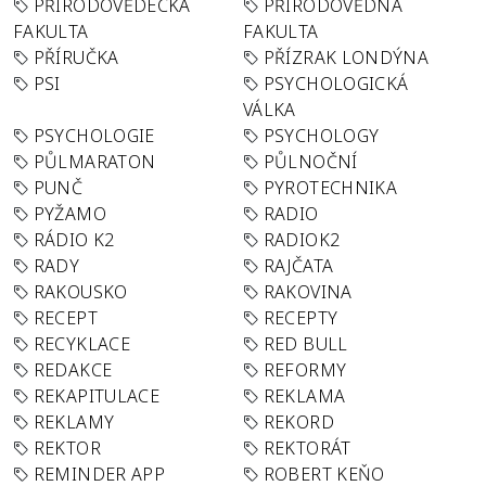
PŘÍRODOVĚDECKÁ
PŘÍRODOVĚDNÁ
FAKULTA
FAKULTA
PŘÍRUČKA
PŘÍZRAK LONDÝNA
PSI
PSYCHOLOGICKÁ
VÁLKA
PSYCHOLOGIE
PSYCHOLOGY
PŮLMARATON
PŮLNOČNÍ
PUNČ
PYROTECHNIKA
PYŽAMO
RADIO
RÁDIO K2
RADIOK2
RADY
RAJČATA
RAKOUSKO
RAKOVINA
RECEPT
RECEPTY
RECYKLACE
RED BULL
REDAKCE
REFORMY
REKAPITULACE
REKLAMA
REKLAMY
REKORD
REKTOR
REKTORÁT
REMINDER APP
ROBERT KEŇO