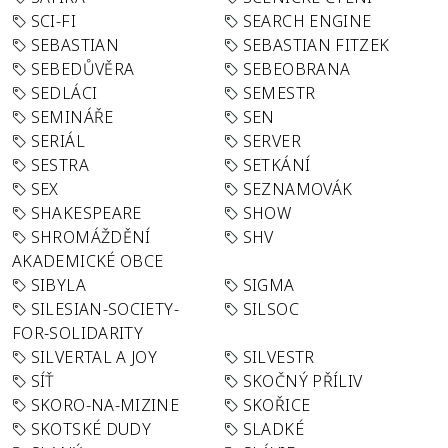
SCI-FI
SEARCH ENGINE
SEBASTIAN
SEBASTIAN FITZEK
SEBEDŮVĚRA
SEBEOBRANA
SEDLÁCI
SEMESTR
SEMINÁŘE
SEN
SERIÁL
SERVER
SESTRA
SETKÁNÍ
SEX
SEZNAMOVÁK
SHAKESPEARE
SHOW
SHROMÁŽDĚNÍ
SHV
AKADEMICKÉ OBCE
SIBYLA
SIGMA
SILESIAN-SOCIETY-
SILSOC
FOR-SOLIDARITY
SILVERTAL A JOY
SILVESTR
SÍŤ
SKOČNÝ PŘÍLIV
SKORO-NA-MIZINE
SKOŘICE
SKOTSKÉ DUDY
SLADKÉ