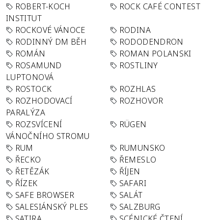
ROBERT-KOCH
ROCK CAFÉ CONTEST
INSTITUT
ROCKOVÉ VÁNOCE
RODINA
RODINNÝ DM BĚH
RODODENDRON
ROMÁN
ROMAN POLANSKI
ROSAMUND
ROSTLINY
LUPTONOVÁ
ROSTOCK
ROZHLAS
ROZHODOVACÍ
ROZHOVOR
PARALÝZA
ROZSVÍCENÍ
RÜGEN
VÁNOČNÍHO STROMU
RUM
RUMUNSKO
ŘECKO
ŘEMESLO
ŘETĚZÁK
ŘÍJEN
ŘÍZEK
SAFARI
SAFE BROWSER
SALÁT
SALESIÁNSKÝ PLES
SALZBURG
SATIRA
SCÉNICKÉ ČTENÍ