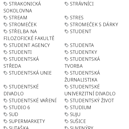
STRAKONICKÁ
STRÁVNÍCI
SOKOLOVNA
STREAM
STRES
STROMEČEK
STROMEČEK S DÁRKY
STŘELBA NA
STUDENT
FILOZOFICKÉ FAKULTĚ
STUDENT AGENCY
STUDENTA
STUDENTI
STUDENTKY
STUDENTSKÁ
STUDENTSKÁ
STŘEDA
TVORBA
STUDENTSKÁ UNIE
STUDENTSKÁ
ŽURNALISTIKA
STUDENTSKÉ
STUDENTSKÉ
DIVADLO
UNIVERZITNÍ DIVADLO
STUDENTSKÉ VAŘENÍ
STUDENTSKÝ ŽIVOT
STUDIO 6
STUDIUM
SUD
SUJU
SUPERMARKETY
SUŠICE
SUTAŠKA
SUVENÝRY