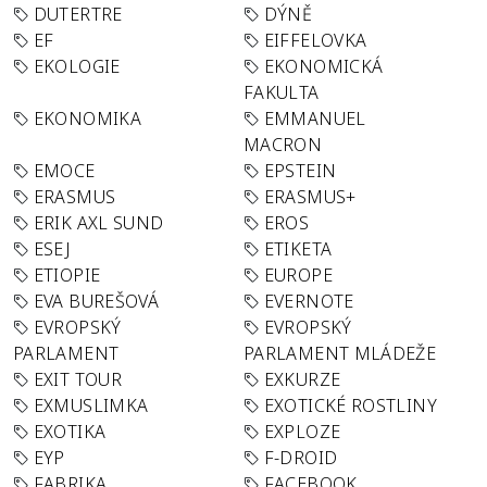
DUTERTRE
DÝNĚ
EF
EIFFELOVKA
EKOLOGIE
EKONOMICKÁ
FAKULTA
EKONOMIKA
EMMANUEL
MACRON
EMOCE
EPSTEIN
ERASMUS
ERASMUS+
ERIK AXL SUND
EROS
ESEJ
ETIKETA
ETIOPIE
EUROPE
EVA BUREŠOVÁ
EVERNOTE
EVROPSKÝ
EVROPSKÝ
PARLAMENT
PARLAMENT MLÁDEŽE
EXIT TOUR
EXKURZE
EXMUSLIMKA
EXOTICKÉ ROSTLINY
EXOTIKA
EXPLOZE
EYP
F-DROID
FABRIKA
FACEBOOK