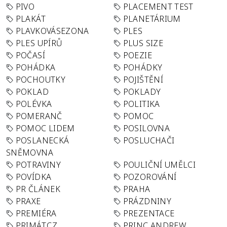
PIVO
PLACEMENT TEST
PLAKÁT
PLANETÁRIUM
PLAVKOVÁSEZONA
PLES
PLES UPÍRŮ
PLUS SIZE
POČASÍ
POEZIE
POHÁDKA
POHÁDKY
POCHOUTKY
POJIŠTĚNÍ
POKLAD
POKLADY
POLÉVKA
POLITIKA
POMERANČ
POMOC
POMOC LIDEM
POSILOVNA
POSLANECKÁ
POSLUCHAČI
SNĚMOVNA
POTRAVINY
POULIČNÍ UMĚLCI
POVÍDKA
POZOROVÁNÍ
PR ČLÁNEK
PRAHA
PRAXE
PRÁZDNINY
PREMIÉRA
PREZENTACE
PRIMÁT.CZ
PRINC ANDREW