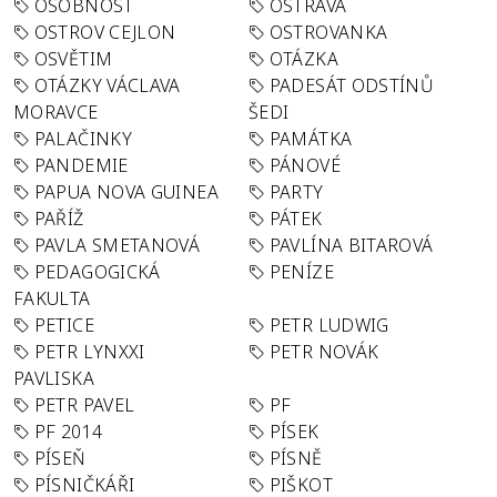
OSOBNOST
OSTRAVA
OSTROV CEJLON
OSTROVANKA
OSVĚTIM
OTÁZKA
OTÁZKY VÁCLAVA
PADESÁT ODSTÍNŮ
MORAVCE
ŠEDI
PALAČINKY
PAMÁTKA
PANDEMIE
PÁNOVÉ
PAPUA NOVA GUINEA
PARTY
PAŘÍŽ
PÁTEK
PAVLA SMETANOVÁ
PAVLÍNA BITAROVÁ
PEDAGOGICKÁ
PENÍZE
FAKULTA
PETICE
PETR LUDWIG
PETR LYNXXI
PETR NOVÁK
PAVLISKA
PETR PAVEL
PF
PF 2014
PÍSEK
PÍSEŇ
PÍSNĚ
PÍSNIČKÁŘI
PIŠKOT