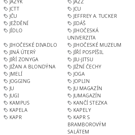
JAZYK
JAZZ
JCTT
JCU
JČU
JEFFREY A. TUCKER
JEŽDĚNÍ
JIDÁŠ
JÍDLO
JIHOČESKÁ
UNIVERZITA
JIHOČESKÉ DIVADLO
JIHOČESKÉ MUZEUM
JINÁ ÚTERÝ
JÍŘÍ POSPÍŠIL
JIŘÍ ZONYGA
JIU-JITSU
JIŽAN A BLONDÝNA
JIŽNÍ ČECHY
JMELÍ
JOGA
JOGGING
JOPLIN
JU
JU MAGAZÍN
JUGI
JUMAGAZÍN
KAMPUS
KANČÍ STEZKA
KAPELA
KAPELY
KAPR
KAPR S
BRAMBOROVÝM
SALÁTEM