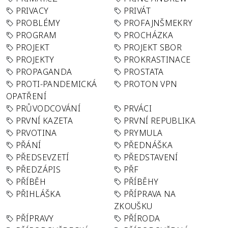
PRIVACY
PRIVÁT
PROBLÉMY
PROFAJNŠMEKRY
PROGRAM
PROCHÁZKA
PROJEKT
PROJEKT SBOR
PROJEKTY
PROKRASTINACE
PROPAGANDA
PROSTATA
PROTI-PANDEMICKÁ
PROTON VPN
OPATŘENÍ
PRŮVODCOVÁNÍ
PRVÁCI
PRVNÍ KAZETA
PRVNÍ REPUBLIKA
PRVOTINA
PRYMULA
PŘÁNÍ
PŘEDNÁŠKA
PŘEDSEVZETÍ
PŘEDSTAVENÍ
PŘEDZÁPIS
PŘF
PŘÍBĚH
PŘÍBĚHY
PŘIHLÁŠKA
PŘÍPRAVA NA
ZKOUŠKU
PŘÍPRAVY
PŘÍRODA