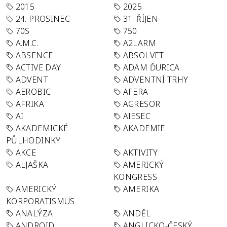
2015
2025
24. PROSINEC
31. ŘÍJEN
70S
750
A.M.C.
A2LARM
ABSENCE
ABSOLVET
ACTIVE DAY
ADAM ĎURICA
ADVENT
ADVENTNÍ TRHY
AEROBIC
AFERA
AFRIKA
AGRESOR
AI
AIESEC
AKADEMICKÉ
AKADEMIE
PŮLHODINKY
AKCE
AKTIVITY
ALJAŠKA
AMERICKÝ
KONGRESS
AMERICKÝ
AMERIKA
KORPORATISMUS
ANALÝZA
ANDĚL
ANDROID
ANGLICKO-ČESKÝ