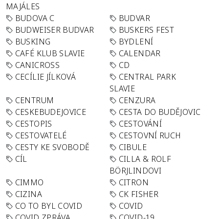
MAJÁLES
BUDOVA C
BUDVAR
BUDWEISER BUDVAR
BUSKERS FEST
BUSKING
BYDLENÍ
CAFÉ KLUB SLAVIE
CALENDAR
CANICROSS
CD
CECÍLIE JÍLKOVÁ
CENTRAL PARK
SLAVIE
CENTRUM
CENZURA
CESKEBUDEJOVICE
CESTA DO BUDĚJOVIC
CESTOPIS
CESTOVÁNÍ
CESTOVATELÉ
CESTOVNÍ RUCH
CESTY KE SVOBODĚ
CIBULE
CÍL
CILLA & ROLF
BÖRJLINDOVI
CIMMO
CITRON
CIZINA
CK FISHER
CO TO BYL COVID
COVID
COVID ZPRÁVA
COVID-19