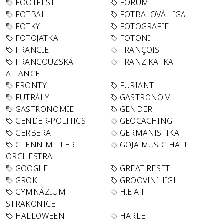
FOOTFEST
FORUM
FOTBAL
FOTBALOVÁ LIGA
FOTKY
FOTOGRAFIE
FOTOJATKA
FOTONI
FRANCIE
FRANÇOIS
FRANCOUZSKÁ
FRANZ KAFKA
ALIANCE
FRONTY
FURIANT
FUTRÁLY
GASTRONOM
GASTRONOMIE
GENDER
GENDER-POLITICS
GEOCACHING
GERBERA
GERMANISTIKA
GLENN MILLER
GOJA MUSIC HALL
ORCHESTRA
GOOGLE
GREAT RESET
GROK
GROOVIN´HIGH
GYMNÁZIUM
H.E.A.T.
STRAKONICE
HALLOWEEN
HARLEJ