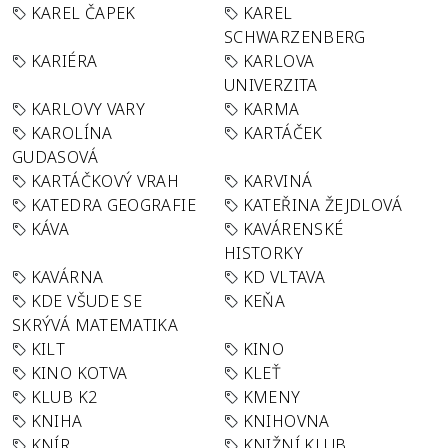
KAREL ČAPEK
KAREL
SCHWARZENBERG
KARIÉRA
KARLOVA
UNIVERZITA
KARLOVY VARY
KARMA
KAROLÍNA
KARTÁČEK
GUDASOVÁ
KARTÁČKOVÝ VRAH
KARVINÁ
KATEDRA GEOGRAFIE
KATEŘINA ŽEJDLOVÁ
KÁVA
KAVÁRENSKÉ
HISTORKY
KAVÁRNA
KD VLTAVA
KDE VŠUDE SE
KEŇA
SKRÝVÁ MATEMATIKA
KILT
KINO
KINO KOTVA
KLEŤ
KLUB K2
KMENY
KNIHA
KNIHOVNA
KNÍR
KNIŽNÍ KLUB