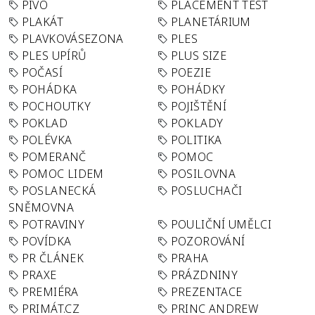
PIVO
PLACEMENT TEST
PLAKÁT
PLANETÁRIUM
PLAVKOVÁSEZONA
PLES
PLES UPÍRŮ
PLUS SIZE
POČASÍ
POEZIE
POHÁDKA
POHÁDKY
POCHOUTKY
POJIŠTĚNÍ
POKLAD
POKLADY
POLÉVKA
POLITIKA
POMERANČ
POMOC
POMOC LIDEM
POSILOVNA
POSLANECKÁ
POSLUCHAČI
SNĚMOVNA
POTRAVINY
POULIČNÍ UMĚLCI
POVÍDKA
POZOROVÁNÍ
PR ČLÁNEK
PRAHA
PRAXE
PRÁZDNINY
PREMIÉRA
PREZENTACE
PRIMÁT.CZ
PRINC ANDREW