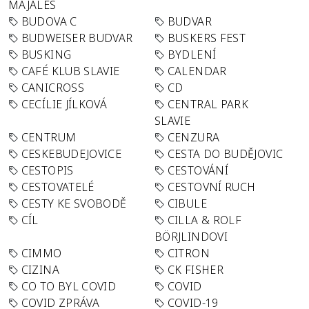
MAJÁLES
BUDOVA C
BUDVAR
BUDWEISER BUDVAR
BUSKERS FEST
BUSKING
BYDLENÍ
CAFÉ KLUB SLAVIE
CALENDAR
CANICROSS
CD
CECÍLIE JÍLKOVÁ
CENTRAL PARK
SLAVIE
CENTRUM
CENZURA
CESKEBUDEJOVICE
CESTA DO BUDĚJOVIC
CESTOPIS
CESTOVÁNÍ
CESTOVATELÉ
CESTOVNÍ RUCH
CESTY KE SVOBODĚ
CIBULE
CÍL
CILLA & ROLF
BÖRJLINDOVI
CIMMO
CITRON
CIZINA
CK FISHER
CO TO BYL COVID
COVID
COVID ZPRÁVA
COVID-19