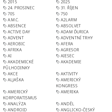
2015
2025
24. PROSINEC
31. ŘÍJEN
70S
750
A.M.C.
A2LARM
ABSENCE
ABSOLVET
ACTIVE DAY
ADAM ĎURICA
ADVENT
ADVENTNÍ TRHY
AEROBIC
AFERA
AFRIKA
AGRESOR
AI
AIESEC
AKADEMICKÉ
AKADEMIE
PŮLHODINKY
AKCE
AKTIVITY
ALJAŠKA
AMERICKÝ
KONGRESS
AMERICKÝ
AMERIKA
KORPORATISMUS
ANALÝZA
ANDĚL
ANDROID
ANGLICKO-ČESKÝ