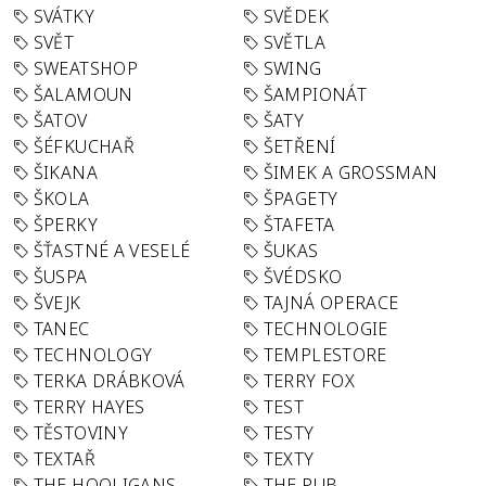
SVÁTKY
SVĚDEK
SVĚT
SVĚTLA
SWEATSHOP
SWING
ŠALAMOUN
ŠAMPIONÁT
ŠATOV
ŠATY
ŠÉFKUCHAŘ
ŠETŘENÍ
ŠIKANA
ŠIMEK A GROSSMAN
ŠKOLA
ŠPAGETY
ŠPERKY
ŠTAFETA
ŠŤASTNÉ A VESELÉ
ŠUKAS
ŠUSPA
ŠVÉDSKO
ŠVEJK
TAJNÁ OPERACE
TANEC
TECHNOLOGIE
TECHNOLOGY
TEMPLESTORE
TERKA DRÁBKOVÁ
TERRY FOX
TERRY HAYES
TEST
TĚSTOVINY
TESTY
TEXTAŘ
TEXTY
THE HOOLIGANS
THE PUB