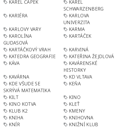
KAREL ČAPEK
KAREL
SCHWARZENBERG
KARIÉRA
KARLOVA
UNIVERZITA
KARLOVY VARY
KARMA
KAROLÍNA
KARTÁČEK
GUDASOVÁ
KARTÁČKOVÝ VRAH
KARVINÁ
KATEDRA GEOGRAFIE
KATEŘINA ŽEJDLOVÁ
KÁVA
KAVÁRENSKÉ
HISTORKY
KAVÁRNA
KD VLTAVA
KDE VŠUDE SE
KEŇA
SKRÝVÁ MATEMATIKA
KILT
KINO
KINO KOTVA
KLEŤ
KLUB K2
KMENY
KNIHA
KNIHOVNA
KNÍR
KNIŽNÍ KLUB