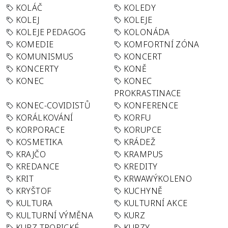
KOLÁČ
KOLEDY
KOLEJ
KOLEJE
KOLEJE PEDAGOG
KOLONÁDA
KOMEDIE
KOMFORTNÍ ZÓNA
KOMUNISMUS
KONCERT
KONCERTY
KONĚ
KONEC
KONEC
PROKRASTINACE
KONEC-COVIDISTŮ
KONFERENCE
KORÁLKOVÁNÍ
KORFU
KORPORACE
KORUPCE
KOSMETIKA
KRÁDEŽ
KRAJČO
KRAMPUS
KREDANCE
KREDITY
KRIT
KRWAWÝKOLENO
KRYŠTOF
KUCHYNĚ
KULTURA
KULTURNÍ AKCE
KULTURNÍ VÝMĚNA
KURZ
KURZ TROPICKÉ
KURZY