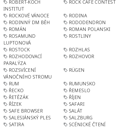
ROBERT-KOCH
ROCK CAFÉ CONTEST
INSTITUT
ROCKOVÉ VÁNOCE
RODINA
RODINNÝ DM BĚH
RODODENDRON
ROMÁN
ROMAN POLANSKI
ROSAMUND
ROSTLINY
LUPTONOVÁ
ROSTOCK
ROZHLAS
ROZHODOVACÍ
ROZHOVOR
PARALÝZA
ROZSVÍCENÍ
RÜGEN
VÁNOČNÍHO STROMU
RUM
RUMUNSKO
ŘECKO
ŘEMESLO
ŘETĚZÁK
ŘÍJEN
ŘÍZEK
SAFARI
SAFE BROWSER
SALÁT
SALESIÁNSKÝ PLES
SALZBURG
SATIRA
SCÉNICKÉ ČTENÍ