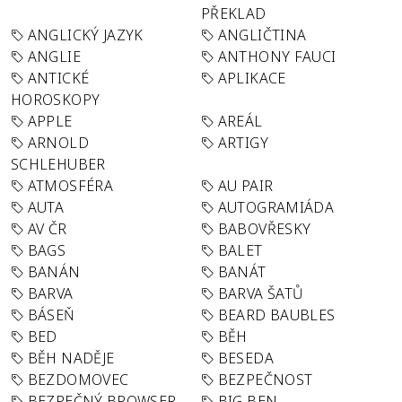
PŘEKLAD
ANGLICKÝ JAZYK
ANGLIČTINA
ANGLIE
ANTHONY FAUCI
ANTICKÉ
APLIKACE
HOROSKOPY
APPLE
AREÁL
ARNOLD
ARTIGY
SCHLEHUBER
ATMOSFÉRA
AU PAIR
AUTA
AUTOGRAMIÁDA
AV ČR
BABOVŘESKY
BAGS
BALET
BANÁN
BANÁT
BARVA
BARVA ŠATŮ
BÁSEŇ
BEARD BAUBLES
BED
BĚH
BĚH NADĚJE
BESEDA
BEZDOMOVEC
BEZPEČNOST
BEZPEČNÝ BROWSER
BIG BEN