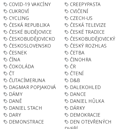
COVID-19 VAKCÍNY
CREEPYPASTA
CUKROVÍ
CVIČENÍ
CYCLING
CZECH-US
ČESKÁ REPUBLIKA
ČESKÁ TELEVIZE
ČESKÉ BUDĚJOVICE
ČESKÉ TRADICE
ČESKOBUDĚJOVICKO
ČESKOBUDĚJOVICKÝ
ČESKOSLOVENSKO
ČESKÝ ROZHLAS
ČESNEK
ČETBA
ČÍNA
ČINOHRA
ČOKOLÁDA
ČR
ČT
ČTENÍ
ČUTACÍMERUNA
D&B
DAGMAR POPJAKOVÁ
DALEKOHLED
DÁMY
DANCE
DANĚ
DANIEL HŮLKA
DANIEL STACH
DÁRKY
DARY
DEMOKRACIE
DEMONSTRACE
DEN OTEVŘENÝCH
DVEŘÍ