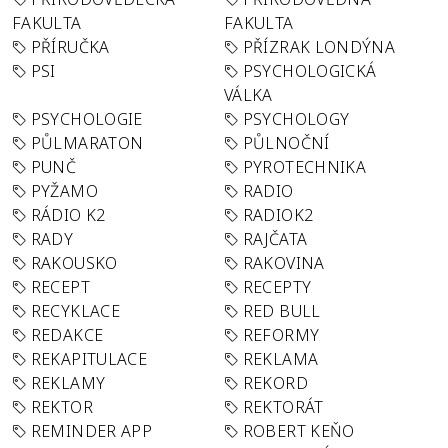
FAKULTA
FAKULTA
PŘÍRUČKA
PŘÍZRAK LONDÝNA
PSI
PSYCHOLOGICKÁ
VÁLKA
PSYCHOLOGIE
PSYCHOLOGY
PŮLMARATON
PŮLNOČNÍ
PUNČ
PYROTECHNIKA
PYŽAMO
RADIO
RÁDIO K2
RADIOK2
RADY
RAJČATA
RAKOUSKO
RAKOVINA
RECEPT
RECEPTY
RECYKLACE
RED BULL
REDAKCE
REFORMY
REKAPITULACE
REKLAMA
REKLAMY
REKORD
REKTOR
REKTORÁT
REMINDER APP
ROBERT KEŇO