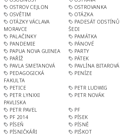
OSTROV CEJLON
OSTROVANKA
OSVĚTIM
OTÁZKA
OTÁZKY VÁCLAVA
PADESÁT ODSTÍNŮ
MORAVCE
ŠEDI
PALAČINKY
PAMÁTKA
PANDEMIE
PÁNOVÉ
PAPUA NOVA GUINEA
PARTY
PAŘÍŽ
PÁTEK
PAVLA SMETANOVÁ
PAVLÍNA BITAROVÁ
PEDAGOGICKÁ
PENÍZE
FAKULTA
PETICE
PETR LUDWIG
PETR LYNXXI
PETR NOVÁK
PAVLISKA
PETR PAVEL
PF
PF 2014
PÍSEK
PÍSEŇ
PÍSNĚ
PÍSNIČKÁŘI
PIŠKOT