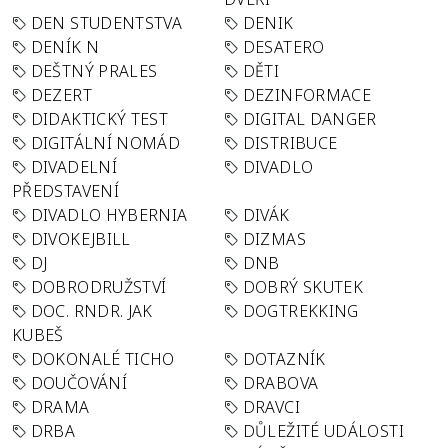
DEN STUDENTSTVA
DENIK
DENÍK N
DESATERO
DEŠTNÝ PRALES
DĚTI
DEZERT
DEZINFORMACE
DIDAKTICKÝ TEST
DIGITAL DANGER
DIGITÁLNÍ NOMÁD
DISTRIBUCE
DIVADELNÍ
DIVADLO
PŘEDSTAVENÍ
DIVADLO HYBERNIA
DIVÁK
DIVOKEJBILL
DIZMAS
DJ
DNB
DOBRODRUŽSTVÍ
DOBRÝ SKUTEK
DOC. RNDR. JAK
DOGTREKKING
KUBEŠ
DOKONALÉ TICHO
DOTAZNÍK
DOUČOVÁNÍ
DRABOVA
DRAMA
DRAVCI
DRBA
DŮLEŽITÉ UDÁLOSTI