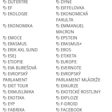
DUTERTRE
DÝNĚ
EF
EIFFELOVKA
EKOLOGIE
EKONOMICKÁ
FAKULTA
EKONOMIKA
EMMANUEL
MACRON
EMOCE
EPSTEIN
ERASMUS
ERASMUS+
ERIK AXL SUND
EROS
ESEJ
ETIKETA
ETIOPIE
EUROPE
EVA BUREŠOVÁ
EVERNOTE
EVROPSKÝ
EVROPSKÝ
PARLAMENT
PARLAMENT MLÁDEŽE
EXIT TOUR
EXKURZE
EXMUSLIMKA
EXOTICKÉ ROSTLINY
EXOTIKA
EXPLOZE
EYP
F-DROID
FABRIKA
FACEBOOK