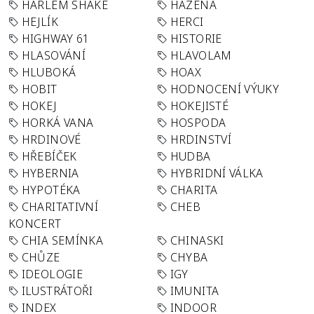
HARLEM SHAKE
HÁZENÁ
HEJLÍK
HERCI
HIGHWAY 61
HISTORIE
HLASOVÁNÍ
HLAVOLAM
HLUBOKÁ
HOAX
HOBIT
HODNOCENÍ VÝUKY
HOKEJ
HOKEJISTÉ
HORKÁ VANA
HOSPODA
HRDINOVÉ
HRDINSTVÍ
HŘEBÍČEK
HUDBA
HYBERNIA
HYBRIDNÍ VÁLKA
HYPOTÉKA
CHARITA
CHARITATIVNÍ
CHEB
KONCERT
CHIA SEMÍNKA
CHINASKI
CHŮZE
CHYBA
IDEOLOGIE
IGY
ILUSTRÁTOŘI
IMUNITA
INDEX
INDOOR