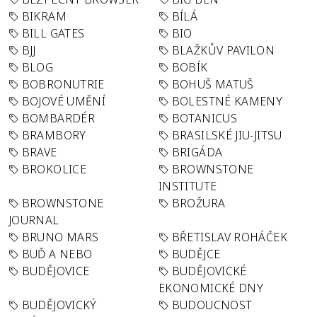
BIKRAM
BÍLÁ
BILL GATES
BIO
BJJ
BLAŽKŮV PAVILON
BLOG
BOBÍK
BOBRONUTRIE
BOHUŠ MATUŠ
BOJOVÉ UMĚNÍ
BOLESTNÉ KAMENY
BOMBARDÉR
BOTANICUS
BRAMBORY
BRASILSKÉ JIU-JITSU
BRAVE
BRIGÁDA
BROKOLICE
BROWNSTONE
INSTITUTE
BROWNSTONE
BROŽURA
JOURNAL
BRUNO MARS
BŘETISLAV ROHÁČEK
BUĎ A NEBO
BUDĚJCE
BUDĚJOVICE
BUDĚJOVICKÉ
EKONOMICKÉ DNY
BUDĚJOVICKÝ
BUDOUCNOST