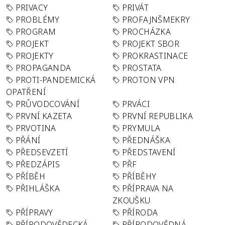
PRIVACY
PRIVÁT
PROBLÉMY
PROFAJNŠMEKRY
PROGRAM
PROCHÁZKA
PROJEKT
PROJEKT SBOR
PROJEKTY
PROKRASTINACE
PROPAGANDA
PROSTATA
PROTI-PANDEMICKÁ
PROTON VPN
OPATŘENÍ
PRŮVODCOVÁNÍ
PRVÁCI
PRVNÍ KAZETA
PRVNÍ REPUBLIKA
PRVOTINA
PRYMULA
PŘÁNÍ
PŘEDNÁŠKA
PŘEDSEVZETÍ
PŘEDSTAVENÍ
PŘEDZÁPIS
PŘF
PŘÍBĚH
PŘÍBĚHY
PŘIHLÁŠKA
PŘÍPRAVA NA
ZKOUŠKU
PŘÍPRAVY
PŘÍRODA
PŘÍRODOVĚDECKÁ
PŘÍRODOVĚDNÁ