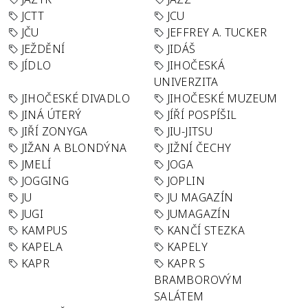
JCTT
JCU
JČU
JEFFREY A. TUCKER
JEŽDĚNÍ
JIDÁŠ
JÍDLO
JIHOČESKÁ
UNIVERZITA
JIHOČESKÉ DIVADLO
JIHOČESKÉ MUZEUM
JINÁ ÚTERÝ
JÍŘÍ POSPÍŠIL
JIŘÍ ZONYGA
JIU-JITSU
JIŽAN A BLONDÝNA
JIŽNÍ ČECHY
JMELÍ
JOGA
JOGGING
JOPLIN
JU
JU MAGAZÍN
JUGI
JUMAGAZÍN
KAMPUS
KANČÍ STEZKA
KAPELA
KAPELY
KAPR
KAPR S
BRAMBOROVÝM
SALÁTEM