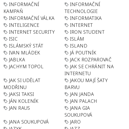
INFORMAČNÍ
INFORMAČNÍ
KAMPAŇ
TECHNOLOGIE
INFORMAČNÍ VÁLKA
INFORMATIKA
INTELIGENCE
INTERNET
INTERNET SECURITY
IRON STUDENT
ISIC
ISLÁM
ISLÁMSKÝ STÁT
ISLAND
IVAN MLÁDEK
JÁ POUTNÍK
JABLKA
JACK ROZPAROVAČ
JACHYM TOPOL
JAK SE CHRÁNIT NA
INTERNETU
JAK SI UDĚLAT
JAKOU MAJÍ ŠATY
MODŘINU
BARVU
JAKSI TAKSI
JAN JANDA
JÁN KOLENÍK
JAN PALACH
JAN RAUS
JANA GIA
SOUKUPOVÁ
JANA SOUKUPOVÁ
JARO
JAZYK
JAZZ