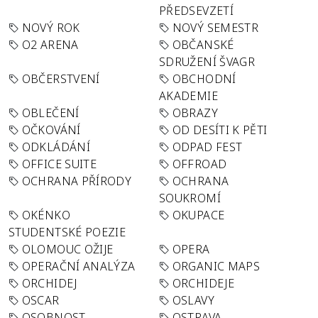
PŘEDSEVZETÍ
NOVÝ ROK
NOVÝ SEMESTR
O2 ARENA
OBČANSKÉ
SDRUŽENÍ ŠVAGR
OBČERSTVENÍ
OBCHODNÍ
AKADEMIE
OBLEČENÍ
OBRAZY
OČKOVÁNÍ
OD DESÍTI K PĚTI
ODKLÁDÁNÍ
ODPAD FEST
OFFICE SUITE
OFFROAD
OCHRANA PŘÍRODY
OCHRANA
SOUKROMÍ
OKÉNKO
OKUPACE
STUDENTSKÉ POEZIE
OLOMOUC OŽIJE
OPERA
OPERAČNÍ ANALÝZA
ORGANIC MAPS
ORCHIDEJ
ORCHIDEJE
OSCAR
OSLAVY
OSOBNOST
OSTRAVA