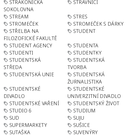
STRAKONICKÁ
STRÁVNÍCI
SOKOLOVNA
STREAM
STRES
STROMEČEK
STROMEČEK S DÁRKY
STŘELBA NA
STUDENT
FILOZOFICKÉ FAKULTĚ
STUDENT AGENCY
STUDENTA
STUDENTI
STUDENTKY
STUDENTSKÁ
STUDENTSKÁ
STŘEDA
TVORBA
STUDENTSKÁ UNIE
STUDENTSKÁ
ŽURNALISTIKA
STUDENTSKÉ
STUDENTSKÉ
DIVADLO
UNIVERZITNÍ DIVADLO
STUDENTSKÉ VAŘENÍ
STUDENTSKÝ ŽIVOT
STUDIO 6
STUDIUM
SUD
SUJU
SUPERMARKETY
SUŠICE
SUTAŠKA
SUVENÝRY