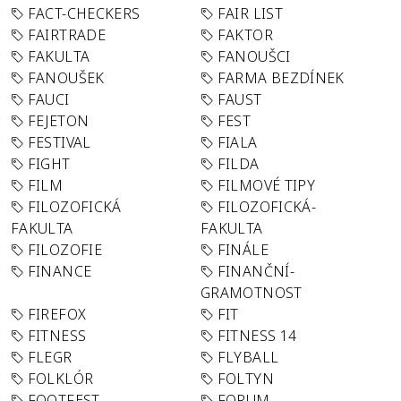
FACT-CHECKERS
FAIR LIST
FAIRTRADE
FAKTOR
FAKULTA
FANOUŠCI
FANOUŠEK
FARMA BEZDÍNEK
FAUCI
FAUST
FEJETON
FEST
FESTIVAL
FIALA
FIGHT
FILDA
FILM
FILMOVÉ TIPY
FILOZOFICKÁ
FILOZOFICKÁ-
FAKULTA
FAKULTA
FILOZOFIE
FINÁLE
FINANCE
FINANČNÍ-
GRAMOTNOST
FIREFOX
FIT
FITNESS
FITNESS 14
FLEGR
FLYBALL
FOLKLÓR
FOLTYN
FOOTFEST
FORUM