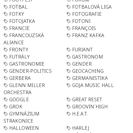
FOTBAL
FOTBALOVÁ LIGA
FOTKY
FOTOGRAFIE
FOTOJATKA
FOTONI
FRANCIE
FRANÇOIS
FRANCOUZSKÁ
FRANZ KAFKA
ALIANCE
FRONTY
FURIANT
FUTRÁLY
GASTRONOM
GASTRONOMIE
GENDER
GENDER-POLITICS
GEOCACHING
GERBERA
GERMANISTIKA
GLENN MILLER
GOJA MUSIC HALL
ORCHESTRA
GOOGLE
GREAT RESET
GROK
GROOVIN´HIGH
GYMNÁZIUM
H.E.A.T.
STRAKONICE
HALLOWEEN
HARLEJ