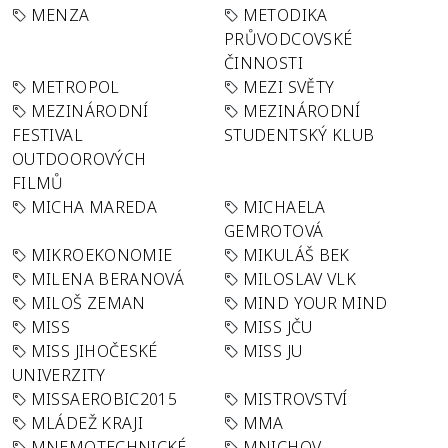
MENZA
METODIKA
PRŮVODCOVSKÉ
ČINNOSTI
METROPOL
MEZI SVĚTY
MEZINÁRODNÍ
MEZINÁRODNÍ
FESTIVAL
STUDENTSKÝ KLUB
OUTDOOROVÝCH
FILMŮ
MICHA MAREDA
MICHAELA
GEMROTOVÁ
MIKROEKONOMIE
MIKULÁŠ BEK
MILENA BERANOVÁ
MILOSLAV VLK
MILOŠ ZEMAN
MIND YOUR MIND
MISS
MISS JČU
MISS JIHOČESKÉ
MISS JU
UNIVERZITY
MISSAEROBIC2015
MISTROVSTVÍ
MLÁDEŽ KRAJI
MMA
MNEMOTECHNICKÉ
MNICHOV