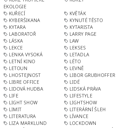
EKOLOGIE
KUŘECÍ
KVĚTÁK
KYBERŠIKANA
KYNUTÉ TĚSTO
KYTARA
KYTARISTA
LABORATOŘ
LARRY PAGE
LÁSKA
LAW
LEKCE
LEKSES
LENKA VYSOKÁ
LETADLA
LETNÍ KINO
LÉTO
LETOUN
LEVNĚ
LHOSTEJNOST
LIBOR GRUBHOFFER
LIBRE OFFICE
LIDÉ
LIDOVÁ HUDBA
LIDSKÁ PRÁVA
LIFE
LIFESTYLE
LIGHT SHOW
LIGHTSHOW
LIMIT
LITERÁRNÍ ŠLEH
LITERATURA
LÍVANCE
LIZA MARKLUND
LOCKDOWN