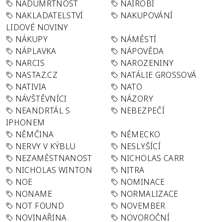
NADÚMRTNOST
NAIROBI
NAKLADATELSTVÍ
NAKUPOVÁNÍ
LIDOVÉ NOVINY
NÁKUPY
NÁMĚSTÍ
NÁPLAVKA
NÁPOVĚDA
NARCIS
NAROZENINY
NASTAZ.CZ
NATÁLIE GROSSOVÁ
NATIVIA
NATO
NÁVŠTĚVNÍCI
NÁZORY
NEANDRTÁL S
NEBEZPEČÍ
IPHONEM
NĚMČINA
NĚMECKO
NERVY V KÝBLU
NESLYŠÍCÍ
NEZAMĚSTNANOST
NICHOLAS CARR
NICHOLAS WINTON
NITRA
NOE
NOMINACE
NONAME
NORMALIZACE
NOT FOUND
NOVEMBER
NOVINAŘINA
NOVOROČNÍ