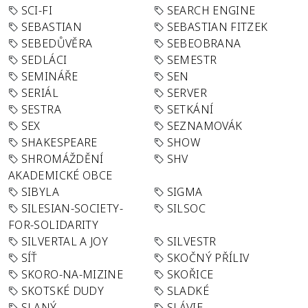
SCI-FI
SEARCH ENGINE
SEBASTIAN
SEBASTIAN FITZEK
SEBEDŮVĚRA
SEBEOBRANA
SEDLÁCI
SEMESTR
SEMINÁŘE
SEN
SERIÁL
SERVER
SESTRA
SETKÁNÍ
SEX
SEZNAMOVÁK
SHAKESPEARE
SHOW
SHROMÁŽDĚNÍ
SHV
AKADEMICKÉ OBCE
SIBYLA
SIGMA
SILESIAN-SOCIETY-
SILSOC
FOR-SOLIDARITY
SILVERTAL A JOY
SILVESTR
SÍŤ
SKOČNÝ PŘÍLIV
SKORO-NA-MIZINE
SKOŘICE
SKOTSKÉ DUDY
SLADKÉ
SLANÝ
SLÁVIE