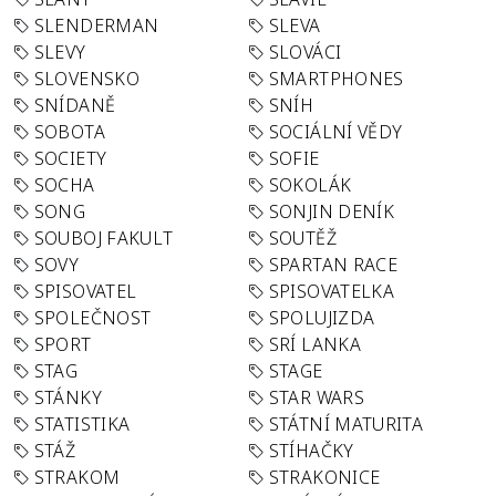
SLENDERMAN
SLEVA
SLEVY
SLOVÁCI
SLOVENSKO
SMARTPHONES
SNÍDANĚ
SNÍH
SOBOTA
SOCIÁLNÍ VĚDY
SOCIETY
SOFIE
SOCHA
SOKOLÁK
SONG
SONJIN DENÍK
SOUBOJ FAKULT
SOUTĚŽ
SOVY
SPARTAN RACE
SPISOVATEL
SPISOVATELKA
SPOLEČNOST
SPOLUJIZDA
SPORT
SRÍ LANKA
STAG
STAGE
STÁNKY
STAR WARS
STATISTIKA
STÁTNÍ MATURITA
STÁŽ
STÍHAČKY
STRAKOM
STRAKONICE