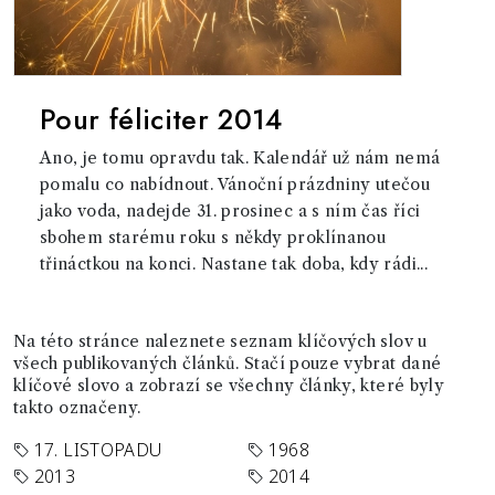
Pour féliciter 2014
Ano, je tomu opravdu tak. Kalendář už nám nemá
pomalu co nabídnout. Vánoční prázdniny utečou
jako voda, nadejde 31. prosinec a s ním čas říci
sbohem starému roku s někdy proklínanou
třináctkou na konci. Nastane tak doba, kdy rádi...
Na této stránce naleznete seznam klíčových slov u
všech publikovaných článků. Stačí pouze vybrat dané
klíčové slovo a zobrazí se všechny články, které byly
takto označeny.
17. LISTOPADU
1968
2013
2014