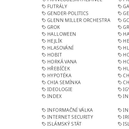
FUTRÁLY
G
GENDER-POLITICS
G
GLENN MILLER ORCHESTRA
GO
GROK
GR
HALLOWEEN
HA
HEJLÍK
HE
HLASOVÁNÍ
H
HOBIT
H
HORKÁ VANA
H
HŘEBÍČEK
H
HYPOTÉKA
CH
CHIA SEMÍNKA
CH
IDEOLOGIE
IG
INDEX
I
INFORMAČNÍ VÁLKA
IN
INTERNET SECURITY
IR
ISLÁMSKÝ STÁT
IS