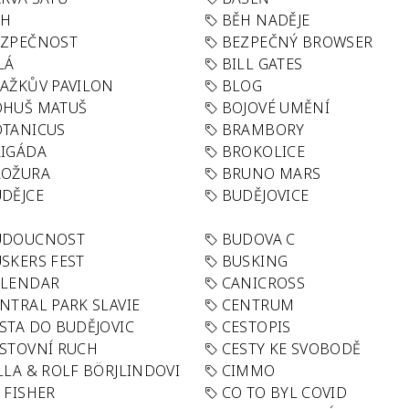
ĚH
BĚH NADĚJE
EZPEČNOST
BEZPEČNÝ BROWSER
LÁ
BILL GATES
AŽKŮV PAVILON
BLOG
OHUŠ MATUŠ
BOJOVÉ UMĚNÍ
TANICUS
BRAMBORY
IGÁDA
BROKOLICE
ROŽURA
BRUNO MARS
DĚJCE
BUDĚJOVICE
UDOUCNOST
BUDOVA C
SKERS FEST
BUSKING
ALENDAR
CANICROSS
NTRAL PARK SLAVIE
CENTRUM
STA DO BUDĚJOVIC
CESTOPIS
STOVNÍ RUCH
CESTY KE SVOBODĚ
LLA & ROLF BÖRJLINDOVI
CIMMO
 FISHER
CO TO BYL COVID