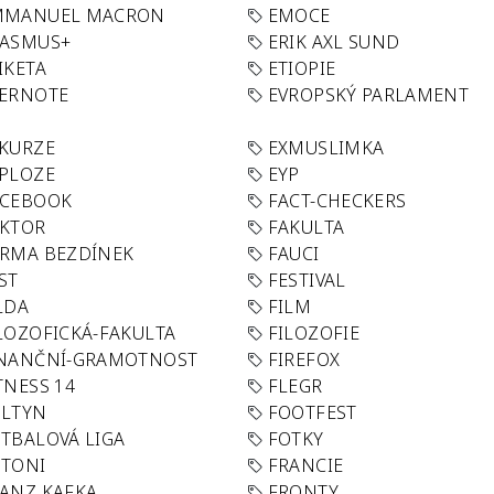
MMANUEL MACRON
EMOCE
RASMUS+
ERIK AXL SUND
IKETA
ETIOPIE
VERNOTE
EVROPSKÝ PARLAMENT
KURZE
EXMUSLIMKA
PLOZE
EYP
ACEBOOK
FACT-CHECKERS
AKTOR
FAKULTA
RMA BEZDÍNEK
FAUCI
ST
FESTIVAL
LDA
FILM
LOZOFICKÁ-FAKULTA
FILOZOFIE
INANČNÍ-GRAMOTNOST
FIREFOX
TNESS 14
FLEGR
OLTYN
FOOTFEST
TBALOVÁ LIGA
FOTKY
OTONI
FRANCIE
ANZ KAFKA
FRONTY