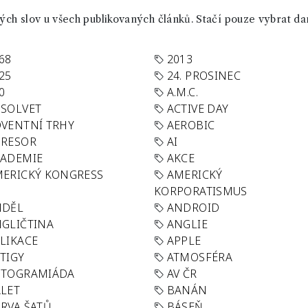
ch slov u všech publikovaných článků. Stačí pouze vybrat da
68
2013
25
24. PROSINEC
0
A.M.C.
SOLVET
ACTIVE DAY
VENTNÍ TRHY
AEROBIC
GRESOR
AI
KADEMIE
AKCE
ERICKÝ KONGRESS
AMERICKÝ
KORPORATISMUS
NDĚL
ANDROID
GLIČTINA
ANGLIE
LIKACE
APPLE
TIGY
ATMOSFÉRA
UTOGRAMIÁDA
AV ČR
LET
BANÁN
RVA ŠATŮ
BÁSEŇ