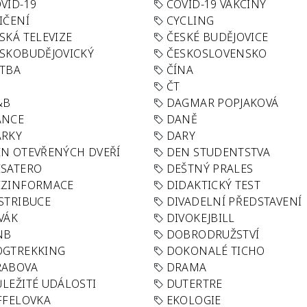
VID-19
COVID-19 VAKCÍNY
IČENÍ
CYCLING
SKÁ TELEVIZE
ČESKÉ BUDĚJOVICE
SKOBUDĚJOVICKÝ
ČESKOSLOVENSKO
TBA
ČÍNA
R
ČT
&B
DAGMAR POPJAKOVÁ
ANCE
DANĚ
ÁRKY
DARY
N OTEVŘENÝCH DVEŘÍ
DEN STUDENTSTVA
SATERO
DEŠTNÝ PRALES
EZINFORMACE
DIDAKTICKÝ TEST
STRIBUCE
DIVADELNÍ PŘEDSTAVENÍ
VÁK
DIVOKEJBILL
NB
DOBRODRUŽSTVÍ
OGTREKKING
DOKONALÉ TICHO
RABOVA
DRAMA
LEŽITÉ UDÁLOSTI
DUTERTRE
FFELOVKA
EKOLOGIE