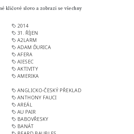
né klíčové slovo a zobrazí se všechny
2014
31. ŘÍJEN
A2LARM
ADAM ĎURICA
AFERA
AIESEC
AKTIVITY
AMERIKA
ANGLICKO-ČESKÝ PŘEKLAD
ANTHONY FAUCI
AREÁL
AU PAIR
BABOVŘESKY
BANÁT
BEARD BAUBLES