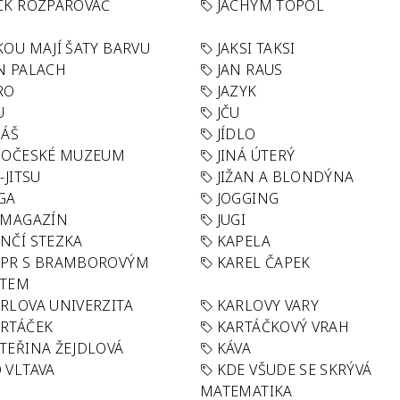
CK ROZPAROVAČ
JACHYM TOPOL
KOU MAJÍ ŠATY BARVU
JAKSI TAKSI
N PALACH
JAN RAUS
RO
JAZYK
U
JČU
DÁŠ
JÍDLO
HOČESKÉ MUZEUM
JINÁ ÚTERÝ
U-JITSU
JIŽAN A BLONDÝNA
GA
JOGGING
 MAGAZÍN
JUGI
NČÍ STEZKA
KAPELA
APR S BRAMBOROVÝM
KAREL ČAPEK
ÁTEM
RLOVA UNIVERZITA
KARLOVY VARY
RTÁČEK
KARTÁČKOVÝ VRAH
TEŘINA ŽEJDLOVÁ
KÁVA
 VLTAVA
KDE VŠUDE SE SKRÝVÁ
MATEMATIKA