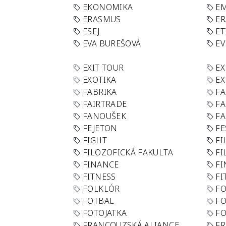
EKONOMIKA
E
ERASMUS
E
ESEJ
ET
EVA BUREŠOVÁ
E
EXIT TOUR
EX
EXOTIKA
EX
FABRIKA
F
FAIRTRADE
F
FANOUŠEK
FA
FEJETON
FE
FIGHT
FI
FILOZOFICKÁ FAKULTA
FI
FINANCE
F
FITNESS
FI
FOLKLÓR
F
FOTBAL
FO
FOTOJATKA
F
FRANCOUZSKÁ ALIANCE
FR