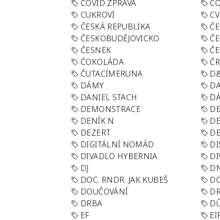
COVID ZPRÁVA
CO
CUKROVÍ
CV
ČESKÁ REPUBLIKA
ČE
ČESKOBUDĚJOVICKO
ČE
ČESNEK
ČE
ČOKOLÁDA
Č
ČUTACÍMERUNA
D
DÁMY
D
DANIEL STACH
D
DEMONSTRACE
DE
DENÍK N
DE
DEZERT
D
DIGITÁLNÍ NOMÁD
DI
DIVADLO HYBERNIA
DI
DJ
D
DOC. RNDR. JAK KUBEŠ
D
DOUČOVÁNÍ
D
DRBA
DŮ
EF
EI