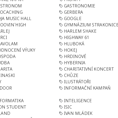
ASTRONOM
GASTRONOMIE
EOCACHING
GERBERA
JA MUSIC HALL
GOOGLE
OOVIN´HIGH
GYMNÁZIUM STRAKONIC
RLEJ
HARLEM SHAKE
RCI
HIGHWAY 61
LAVOLAM
HLUBOKÁ
ODNOCENÍ VÝUKY
HOKEJ
OSPODA
HRDINOVÉ
UDBA
HYBERNIA
ARITA
CHARITATIVNÍ KONCERT
INASKI
CHŮZE
Y
ILUSTRÁTOŘI
NDOOR
INFORMAČNÍ KAMPAŇ
FORMATIKA
INTELIGENCE
ON STUDENT
ISIC
LAND
IVAN MLÁDEK