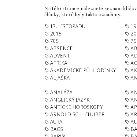
Na této stránce naleznete seznam klíčový
články, které byly takto označeny.
17. LISTOPADU
19
2015
20
70S
75
ABSENCE
AB
ADVENT
AD
AFRIKA
A
AKADEMICKÉ PŮLHODINKY
A
ALJAŠKA
AM
ANALÝZA
A
ANGLICKÝ JAZYK
AN
ANTICKÉ HOROSKOPY
AP
ARNOLD SCHLEHUBER
AR
AUTA
A
BAGS
BA
BARVA
BA