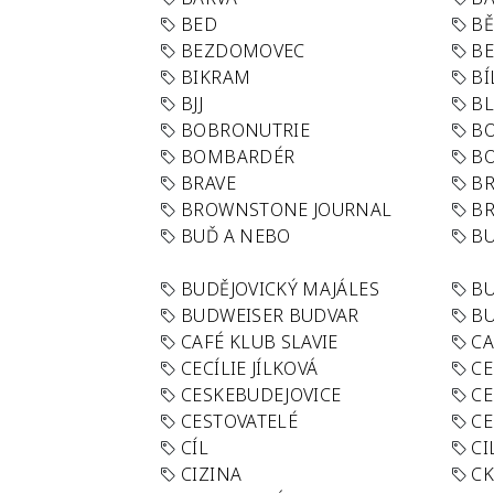
BED
B
BEZDOMOVEC
B
BIKRAM
BÍ
BJJ
BL
BOBRONUTRIE
B
BOMBARDÉR
BO
BRAVE
BR
BROWNSTONE JOURNAL
B
BUĎ A NEBO
BU
BUDĚJOVICKÝ MAJÁLES
B
BUDWEISER BUDVAR
BU
CAFÉ KLUB SLAVIE
C
CECÍLIE JÍLKOVÁ
CE
CESKEBUDEJOVICE
CE
CESTOVATELÉ
CE
CÍL
CI
CIZINA
CK