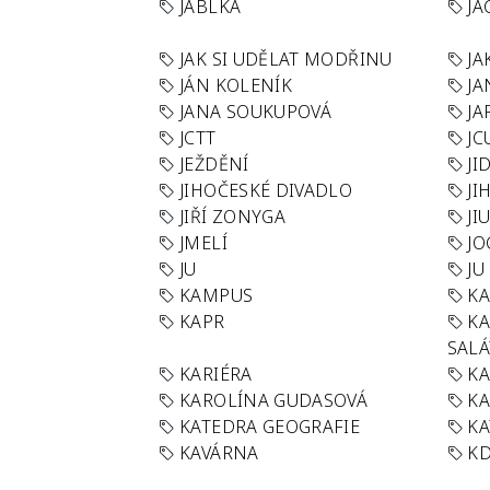
JABLKA
JA
JAK SI UDĚLAT MODŘINU
JA
JÁN KOLENÍK
JA
JANA SOUKUPOVÁ
JA
JCTT
JC
JEŽDĚNÍ
JI
JIHOČESKÉ DIVADLO
JI
JIŘÍ ZONYGA
JI
JMELÍ
JO
JU
JU
KAMPUS
KA
KAPR
K
SAL
KARIÉRA
KA
KAROLÍNA GUDASOVÁ
KA
KATEDRA GEOGRAFIE
KA
KAVÁRNA
KD