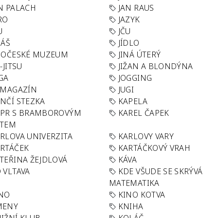
N PALACH
JAN RAUS
RO
JAZYK
U
JČU
DÁŠ
JÍDLO
HOČESKÉ MUZEUM
JINÁ ÚTERÝ
U-JITSU
JIŽAN A BLONDÝNA
GA
JOGGING
 MAGAZÍN
JUGI
NČÍ STEZKA
KAPELA
APR S BRAMBOROVÝM
KAREL ČAPEK
ÁTEM
RLOVA UNIVERZITA
KARLOVY VARY
RTÁČEK
KARTÁČKOVÝ VRAH
TEŘINA ŽEJDLOVÁ
KÁVA
 VLTAVA
KDE VŠUDE SE SKRÝVÁ
MATEMATIKA
INO
KINO KOTVA
MENY
KNIHA