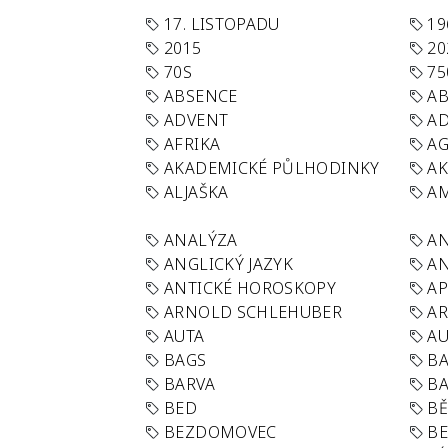
17. LISTOPADU
19
2015
20
70S
75
ABSENCE
AB
ADVENT
AD
AFRIKA
A
AKADEMICKÉ PŮLHODINKY
A
ALJAŠKA
AM
ANALÝZA
A
ANGLICKÝ JAZYK
AN
ANTICKÉ HOROSKOPY
AP
ARNOLD SCHLEHUBER
AR
AUTA
A
BAGS
BA
BARVA
BA
BED
B
BEZDOMOVEC
B