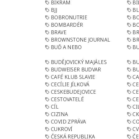
BIKRAM
BÍ
BJJ
BL
BOBRONUTRIE
B
BOMBARDÉR
BO
BRAVE
BR
BROWNSTONE JOURNAL
B
BUĎ A NEBO
BU
BUDĚJOVICKÝ MAJÁLES
B
BUDWEISER BUDVAR
BU
CAFÉ KLUB SLAVIE
C
CECÍLIE JÍLKOVÁ
CE
CESKEBUDEJOVICE
CE
CESTOVATELÉ
CE
CÍL
CI
CIZINA
CK
COVID ZPRÁVA
CO
CUKROVÍ
CV
ČESKÁ REPUBLIKA
ČE