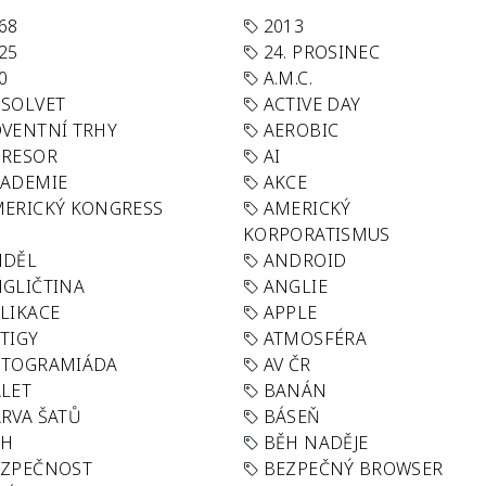
68
2013
25
24. PROSINEC
0
A.M.C.
SOLVET
ACTIVE DAY
VENTNÍ TRHY
AEROBIC
GRESOR
AI
KADEMIE
AKCE
ERICKÝ KONGRESS
AMERICKÝ
KORPORATISMUS
NDĚL
ANDROID
GLIČTINA
ANGLIE
LIKACE
APPLE
TIGY
ATMOSFÉRA
UTOGRAMIÁDA
AV ČR
LET
BANÁN
RVA ŠATŮ
BÁSEŇ
ĚH
BĚH NADĚJE
EZPEČNOST
BEZPEČNÝ BROWSER