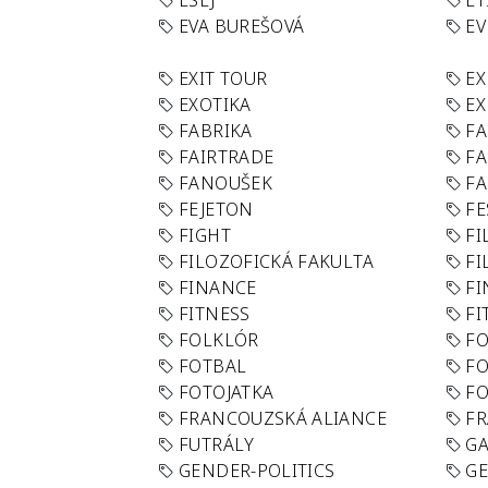
ESEJ
ET
EVA BUREŠOVÁ
E
EXIT TOUR
EX
EXOTIKA
EX
FABRIKA
F
FAIRTRADE
F
FANOUŠEK
FA
FEJETON
FE
FIGHT
FI
FILOZOFICKÁ FAKULTA
FI
FINANCE
F
FITNESS
FI
FOLKLÓR
F
FOTBAL
FO
FOTOJATKA
F
FRANCOUZSKÁ ALIANCE
FR
FUTRÁLY
G
GENDER-POLITICS
G