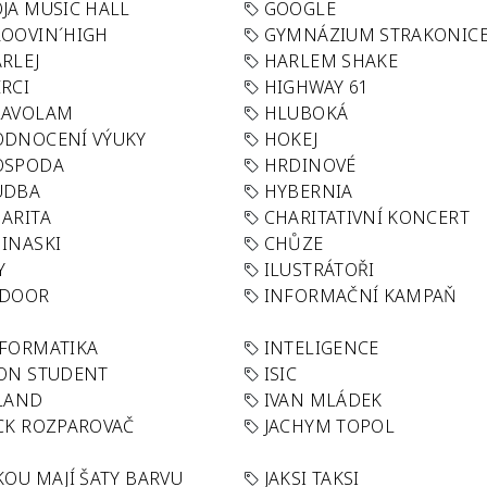
JA MUSIC HALL
GOOGLE
OOVIN´HIGH
GYMNÁZIUM STRAKONIC
RLEJ
HARLEM SHAKE
RCI
HIGHWAY 61
LAVOLAM
HLUBOKÁ
ODNOCENÍ VÝUKY
HOKEJ
OSPODA
HRDINOVÉ
UDBA
HYBERNIA
ARITA
CHARITATIVNÍ KONCERT
INASKI
CHŮZE
Y
ILUSTRÁTOŘI
NDOOR
INFORMAČNÍ KAMPAŇ
FORMATIKA
INTELIGENCE
ON STUDENT
ISIC
LAND
IVAN MLÁDEK
CK ROZPAROVAČ
JACHYM TOPOL
KOU MAJÍ ŠATY BARVU
JAKSI TAKSI