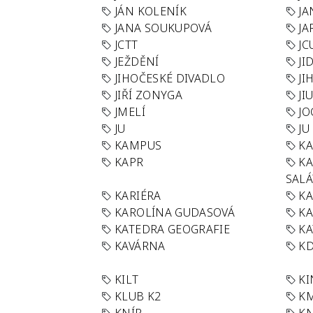
JÁN KOLENÍK
JA
JANA SOUKUPOVÁ
JA
JCTT
JC
JEŽDĚNÍ
JI
JIHOČESKÉ DIVADLO
JI
JIŘÍ ZONYGA
JI
JMELÍ
JO
JU
JU
KAMPUS
KA
KAPR
K
SAL
KARIÉRA
KA
KAROLÍNA GUDASOVÁ
KA
KATEDRA GEOGRAFIE
KA
KAVÁRNA
KD
KILT
K
KLUB K2
K