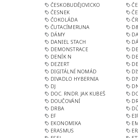
ČESKOBUDĚJOVICKO
ČE
ČESNEK
ČE
ČOKOLÁDA
Č
ČUTACÍMERUNA
D
DÁMY
D
DANIEL STACH
D
DEMONSTRACE
DE
DENÍK N
DE
DEZERT
D
DIGITÁLNÍ NOMÁD
DI
DIVADLO HYBERNIA
DI
DJ
D
DOC. RNDR. JAK KUBEŠ
D
DOUČOVÁNÍ
D
DRBA
DŮ
EF
EI
EKONOMIKA
E
ERASMUS
E