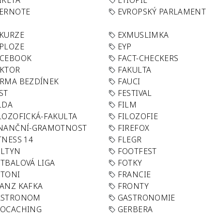
IKETA
ETIOPIE
VERNOTE
EVROPSKÝ PARLAMENT
KURZE
EXMUSLIMKA
PLOZE
EYP
ACEBOOK
FACT-CHECKERS
AKTOR
FAKULTA
RMA BEZDÍNEK
FAUCI
ST
FESTIVAL
LDA
FILM
LOZOFICKÁ-FAKULTA
FILOZOFIE
INANČNÍ-GRAMOTNOST
FIREFOX
TNESS 14
FLEGR
OLTYN
FOOTFEST
TBALOVÁ LIGA
FOTKY
OTONI
FRANCIE
ANZ KAFKA
FRONTY
ASTRONOM
GASTRONOMIE
EOCACHING
GERBERA