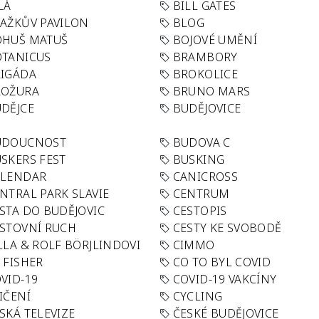
LÁ
BILL GATES
AŽKŮV PAVILON
BLOG
OHUŠ MATUŠ
BOJOVÉ UMĚNÍ
TANICUS
BRAMBORY
IGÁDA
BROKOLICE
ROŽURA
BRUNO MARS
DĚJCE
BUDĚJOVICE
UDOUCNOST
BUDOVA C
SKERS FEST
BUSKING
ALENDAR
CANICROSS
NTRAL PARK SLAVIE
CENTRUM
STA DO BUDĚJOVIC
CESTOPIS
STOVNÍ RUCH
CESTY KE SVOBODĚ
LLA & ROLF BÖRJLINDOVI
CIMMO
 FISHER
CO TO BYL COVID
VID-19
COVID-19 VAKCÍNY
IČENÍ
CYCLING
SKÁ TELEVIZE
ČESKÉ BUDĚJOVICE