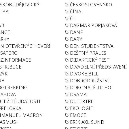
SKOBUDĚJOVICKÝ
ČESKOSLOVENSKO
TBA
ČÍNA
R
ČT
&B
DAGMAR POPJAKOVÁ
ANCE
DANĚ
ÁRKY
DARY
N OTEVŘENÝCH DVEŘÍ
DEN STUDENTSTVA
SATERO
DEŠTNÝ PRALES
EZINFORMACE
DIDAKTICKÝ TEST
STRIBUCE
DIVADELNÍ PŘEDSTAVENÍ
VÁK
DIVOKEJBILL
NB
DOBRODRUŽSTVÍ
OGTREKKING
DOKONALÉ TICHO
RABOVA
DRAMA
LEŽITÉ UDÁLOSTI
DUTERTRE
FFELOVKA
EKOLOGIE
MMANUEL MACRON
EMOCE
RASMUS+
ERIK AXL SUND