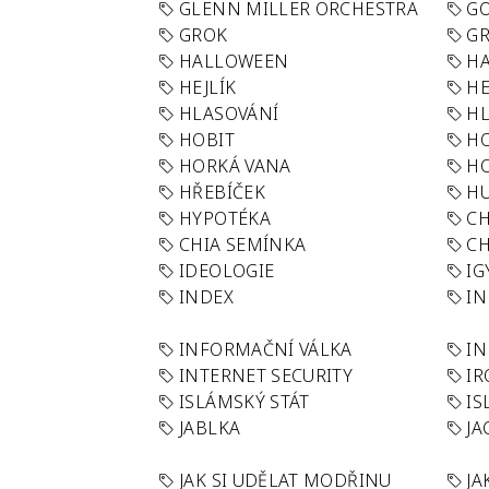
GLENN MILLER ORCHESTRA
GO
GROK
GR
HALLOWEEN
HA
HEJLÍK
HE
HLASOVÁNÍ
H
HOBIT
H
HORKÁ VANA
H
HŘEBÍČEK
H
HYPOTÉKA
CH
CHIA SEMÍNKA
CH
IDEOLOGIE
IG
INDEX
I
INFORMAČNÍ VÁLKA
IN
INTERNET SECURITY
IR
ISLÁMSKÝ STÁT
IS
JABLKA
JA
JAK SI UDĚLAT MODŘINU
JA