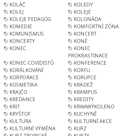
KOLÁČ
KOLEDY
KOLEJ
KOLEJE
KOLEJE PEDAGOG
KOLONÁDA
KOMEDIE
KOMFORTNÍ ZÓNA
KOMUNISMUS
KONCERT
KONCERTY
KONĚ
KONEC
KONEC
PROKRASTINACE
KONEC-COVIDISTŮ
KONFERENCE
KORÁLKOVÁNÍ
KORFU
KORPORACE
KORUPCE
KOSMETIKA
KRÁDEŽ
KRAJČO
KRAMPUS
KREDANCE
KREDITY
KRIT
KRWAWÝKOLENO
KRYŠTOF
KUCHYNĚ
KULTURA
KULTURNÍ AKCE
KULTURNÍ VÝMĚNA
KURZ
KURZ TROPICKÉ
KURZY