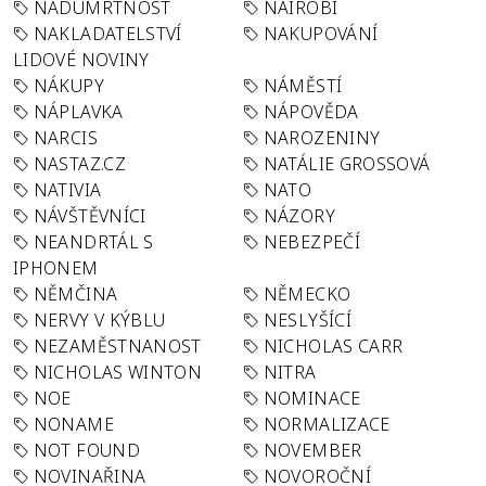
NADÚMRTNOST
NAIROBI
NAKLADATELSTVÍ
NAKUPOVÁNÍ
LIDOVÉ NOVINY
NÁKUPY
NÁMĚSTÍ
NÁPLAVKA
NÁPOVĚDA
NARCIS
NAROZENINY
NASTAZ.CZ
NATÁLIE GROSSOVÁ
NATIVIA
NATO
NÁVŠTĚVNÍCI
NÁZORY
NEANDRTÁL S
NEBEZPEČÍ
IPHONEM
NĚMČINA
NĚMECKO
NERVY V KÝBLU
NESLYŠÍCÍ
NEZAMĚSTNANOST
NICHOLAS CARR
NICHOLAS WINTON
NITRA
NOE
NOMINACE
NONAME
NORMALIZACE
NOT FOUND
NOVEMBER
NOVINAŘINA
NOVOROČNÍ