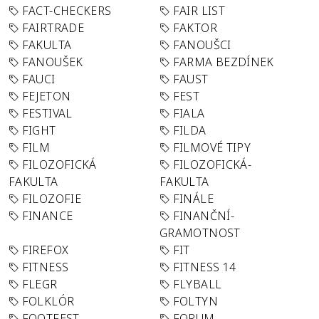
FACT-CHECKERS
FAIR LIST
FAIRTRADE
FAKTOR
FAKULTA
FANOUŠCI
FANOUŠEK
FARMA BEZDÍNEK
FAUCI
FAUST
FEJETON
FEST
FESTIVAL
FIALA
FIGHT
FILDA
FILM
FILMOVÉ TIPY
FILOZOFICKÁ
FILOZOFICKÁ-
FAKULTA
FAKULTA
FILOZOFIE
FINÁLE
FINANCE
FINANČNÍ-
GRAMOTNOST
FIREFOX
FIT
FITNESS
FITNESS 14
FLEGR
FLYBALL
FOLKLÓR
FOLTYN
FOOTFEST
FORUM