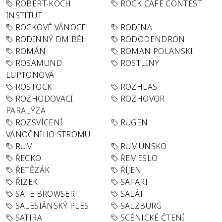
ROBERT-KOCH
ROCK CAFÉ CONTEST
INSTITUT
ROCKOVÉ VÁNOCE
RODINA
RODINNÝ DM BĚH
RODODENDRON
ROMÁN
ROMAN POLANSKI
ROSAMUND
ROSTLINY
LUPTONOVÁ
ROSTOCK
ROZHLAS
ROZHODOVACÍ
ROZHOVOR
PARALÝZA
ROZSVÍCENÍ
RÜGEN
VÁNOČNÍHO STROMU
RUM
RUMUNSKO
ŘECKO
ŘEMESLO
ŘETĚZÁK
ŘÍJEN
ŘÍZEK
SAFARI
SAFE BROWSER
SALÁT
SALESIÁNSKÝ PLES
SALZBURG
SATIRA
SCÉNICKÉ ČTENÍ