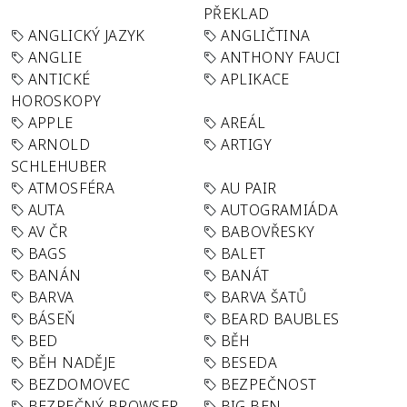
PŘEKLAD
ANGLICKÝ JAZYK
ANGLIČTINA
ANGLIE
ANTHONY FAUCI
ANTICKÉ
APLIKACE
HOROSKOPY
APPLE
AREÁL
ARNOLD
ARTIGY
SCHLEHUBER
ATMOSFÉRA
AU PAIR
AUTA
AUTOGRAMIÁDA
AV ČR
BABOVŘESKY
BAGS
BALET
BANÁN
BANÁT
BARVA
BARVA ŠATŮ
BÁSEŇ
BEARD BAUBLES
BED
BĚH
BĚH NADĚJE
BESEDA
BEZDOMOVEC
BEZPEČNOST
BEZPEČNÝ BROWSER
BIG BEN