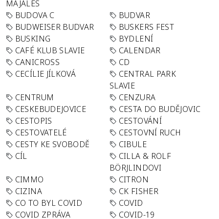
MAJÁLES
BUDOVA C
BUDVAR
BUDWEISER BUDVAR
BUSKERS FEST
BUSKING
BYDLENÍ
CAFÉ KLUB SLAVIE
CALENDAR
CANICROSS
CD
CECÍLIE JÍLKOVÁ
CENTRAL PARK
SLAVIE
CENTRUM
CENZURA
CESKEBUDEJOVICE
CESTA DO BUDĚJOVIC
CESTOPIS
CESTOVÁNÍ
CESTOVATELÉ
CESTOVNÍ RUCH
CESTY KE SVOBODĚ
CIBULE
CÍL
CILLA & ROLF
BÖRJLINDOVI
CIMMO
CITRON
CIZINA
CK FISHER
CO TO BYL COVID
COVID
COVID ZPRÁVA
COVID-19