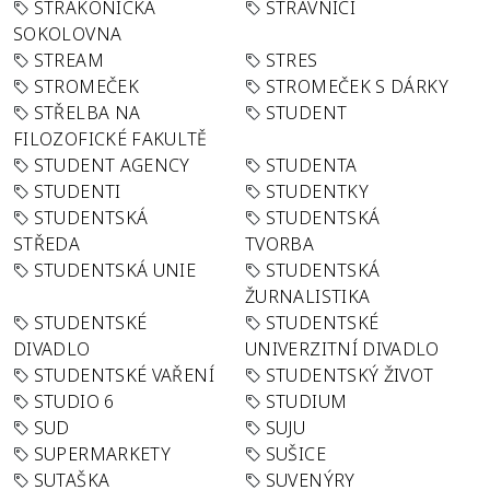
STRAKONICKÁ
STRÁVNÍCI
SOKOLOVNA
STREAM
STRES
STROMEČEK
STROMEČEK S DÁRKY
STŘELBA NA
STUDENT
FILOZOFICKÉ FAKULTĚ
STUDENT AGENCY
STUDENTA
STUDENTI
STUDENTKY
STUDENTSKÁ
STUDENTSKÁ
STŘEDA
TVORBA
STUDENTSKÁ UNIE
STUDENTSKÁ
ŽURNALISTIKA
STUDENTSKÉ
STUDENTSKÉ
DIVADLO
UNIVERZITNÍ DIVADLO
STUDENTSKÉ VAŘENÍ
STUDENTSKÝ ŽIVOT
STUDIO 6
STUDIUM
SUD
SUJU
SUPERMARKETY
SUŠICE
SUTAŠKA
SUVENÝRY