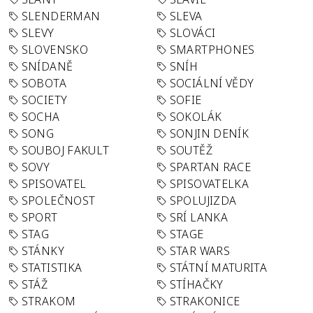
SLENDERMAN
SLEVA
SLEVY
SLOVÁCI
SLOVENSKO
SMARTPHONES
SNÍDANĚ
SNÍH
SOBOTA
SOCIÁLNÍ VĚDY
SOCIETY
SOFIE
SOCHA
SOKOLÁK
SONG
SONJIN DENÍK
SOUBOJ FAKULT
SOUTĚŽ
SOVY
SPARTAN RACE
SPISOVATEL
SPISOVATELKA
SPOLEČNOST
SPOLUJIZDA
SPORT
SRÍ LANKA
STAG
STAGE
STÁNKY
STAR WARS
STATISTIKA
STÁTNÍ MATURITA
STÁŽ
STÍHAČKY
STRAKOM
STRAKONICE