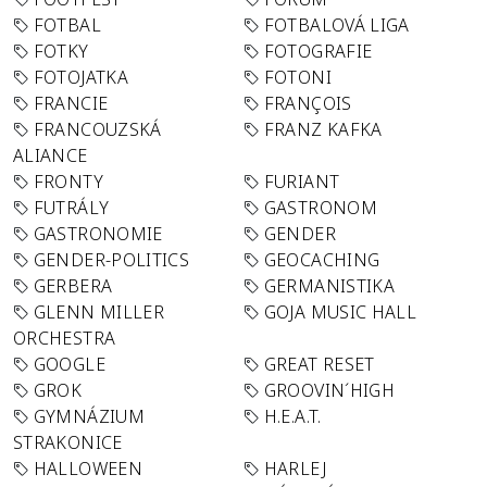
FOTBAL
FOTBALOVÁ LIGA
FOTKY
FOTOGRAFIE
FOTOJATKA
FOTONI
FRANCIE
FRANÇOIS
FRANCOUZSKÁ
FRANZ KAFKA
ALIANCE
FRONTY
FURIANT
FUTRÁLY
GASTRONOM
GASTRONOMIE
GENDER
GENDER-POLITICS
GEOCACHING
GERBERA
GERMANISTIKA
GLENN MILLER
GOJA MUSIC HALL
ORCHESTRA
GOOGLE
GREAT RESET
GROK
GROOVIN´HIGH
GYMNÁZIUM
H.E.A.T.
STRAKONICE
HALLOWEEN
HARLEJ