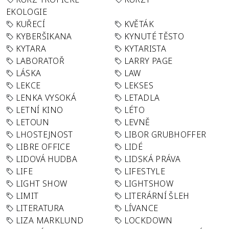
EKOLOGIE
KUŘECÍ
KVĚTÁK
KYBERŠIKANA
KYNUTÉ TĚSTO
KYTARA
KYTARISTA
LABORATOŘ
LARRY PAGE
LÁSKA
LAW
LEKCE
LEKSES
LENKA VYSOKÁ
LETADLA
LETNÍ KINO
LÉTO
LETOUN
LEVNĚ
LHOSTEJNOST
LIBOR GRUBHOFFER
LIBRE OFFICE
LIDÉ
LIDOVÁ HUDBA
LIDSKÁ PRÁVA
LIFE
LIFESTYLE
LIGHT SHOW
LIGHTSHOW
LIMIT
LITERÁRNÍ ŠLEH
LITERATURA
LÍVANCE
LIZA MARKLUND
LOCKDOWN