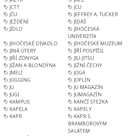
JCTT
JCU
JČU
JEFFREY A. TUCKER
JEŽDĚNÍ
JIDÁŠ
JÍDLO
JIHOČESKÁ
UNIVERZITA
JIHOČESKÉ DIVADLO
JIHOČESKÉ MUZEUM
JINÁ ÚTERÝ
JÍŘÍ POSPÍŠIL
JIŘÍ ZONYGA
JIU-JITSU
JIŽAN A BLONDÝNA
JIŽNÍ ČECHY
JMELÍ
JOGA
JOGGING
JOPLIN
JU
JU MAGAZÍN
JUGI
JUMAGAZÍN
KAMPUS
KANČÍ STEZKA
KAPELA
KAPELY
KAPR
KAPR S
BRAMBOROVÝM
SALÁTEM