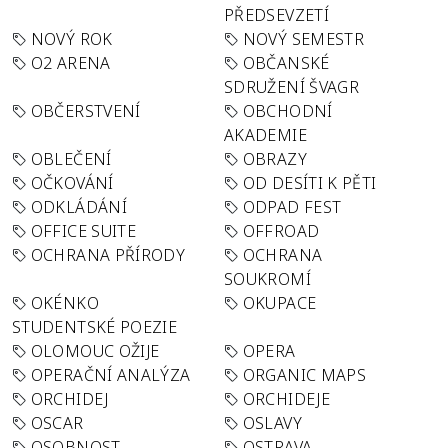
PŘEDSEVZETÍ
NOVÝ ROK
NOVÝ SEMESTR
O2 ARENA
OBČANSKÉ
SDRUŽENÍ ŠVAGR
OBČERSTVENÍ
OBCHODNÍ
AKADEMIE
OBLEČENÍ
OBRAZY
OČKOVÁNÍ
OD DESÍTI K PĚTI
ODKLÁDÁNÍ
ODPAD FEST
OFFICE SUITE
OFFROAD
OCHRANA PŘÍRODY
OCHRANA
SOUKROMÍ
OKÉNKO
OKUPACE
STUDENTSKÉ POEZIE
OLOMOUC OŽIJE
OPERA
OPERAČNÍ ANALÝZA
ORGANIC MAPS
ORCHIDEJ
ORCHIDEJE
OSCAR
OSLAVY
OSOBNOST
OSTRAVA