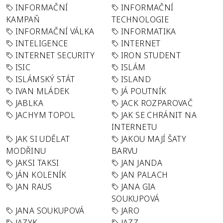
INFORMAČNÍ
INFORMAČNÍ
KAMPAŇ
TECHNOLOGIE
INFORMAČNÍ VÁLKA
INFORMATIKA
INTELIGENCE
INTERNET
INTERNET SECURITY
IRON STUDENT
ISIC
ISLÁM
ISLÁMSKÝ STÁT
ISLAND
IVAN MLÁDEK
JÁ POUTNÍK
JABLKA
JACK ROZPAROVAČ
JACHYM TOPOL
JAK SE CHRÁNIT NA
INTERNETU
JAK SI UDĚLAT
JAKOU MAJÍ ŠATY
MODŘINU
BARVU
JAKSI TAKSI
JAN JANDA
JÁN KOLENÍK
JAN PALACH
JAN RAUS
JANA GIA
SOUKUPOVÁ
JANA SOUKUPOVÁ
JARO
JAZYK
JAZZ