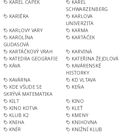
KAREL ČAPEK
KAREL
SCHWARZENBERG
KARIÉRA
KARLOVA
UNIVERZITA
KARLOVY VARY
KARMA
KAROLÍNA
KARTÁČEK
GUDASOVÁ
KARTÁČKOVÝ VRAH
KARVINÁ
KATEDRA GEOGRAFIE
KATEŘINA ŽEJDLOVÁ
KÁVA
KAVÁRENSKÉ
HISTORKY
KAVÁRNA
KD VLTAVA
KDE VŠUDE SE
KEŇA
SKRÝVÁ MATEMATIKA
KILT
KINO
KINO KOTVA
KLEŤ
KLUB K2
KMENY
KNIHA
KNIHOVNA
KNÍR
KNIŽNÍ KLUB