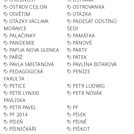
OSTROV CEJLON
OSTROVANKA
OSVĚTIM
OTÁZKA
OTÁZKY VÁCLAVA
PADESÁT ODSTÍNŮ
MORAVCE
ŠEDI
PALAČINKY
PAMÁTKA
PANDEMIE
PÁNOVÉ
PAPUA NOVA GUINEA
PARTY
PAŘÍŽ
PÁTEK
PAVLA SMETANOVÁ
PAVLÍNA BITAROVÁ
PEDAGOGICKÁ
PENÍZE
FAKULTA
PETICE
PETR LUDWIG
PETR LYNXXI
PETR NOVÁK
PAVLISKA
PETR PAVEL
PF
PF 2014
PÍSEK
PÍSEŇ
PÍSNĚ
PÍSNIČKÁŘI
PIŠKOT