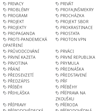
PRIVACY
PRIVÁT
PROBLÉMY
PROFAJNŠMEKRY
PROGRAM
PROCHÁZKA
PROJEKT
PROJEKT SBOR
PROJEKTY
PROKRASTINACE
PROPAGANDA
PROSTATA
PROTI-PANDEMICKÁ
PROTON VPN
OPATŘENÍ
PRŮVODCOVÁNÍ
PRVÁCI
PRVNÍ KAZETA
PRVNÍ REPUBLIKA
PRVOTINA
PRYMULA
PŘÁNÍ
PŘEDNÁŠKA
PŘEDSEVZETÍ
PŘEDSTAVENÍ
PŘEDZÁPIS
PŘF
PŘÍBĚH
PŘÍBĚHY
PŘIHLÁŠKA
PŘÍPRAVA NA
ZKOUŠKU
PŘÍPRAVY
PŘÍRODA
PŘÍRODOVĚDECKÁ
PŘÍRODOVĚDNÁ