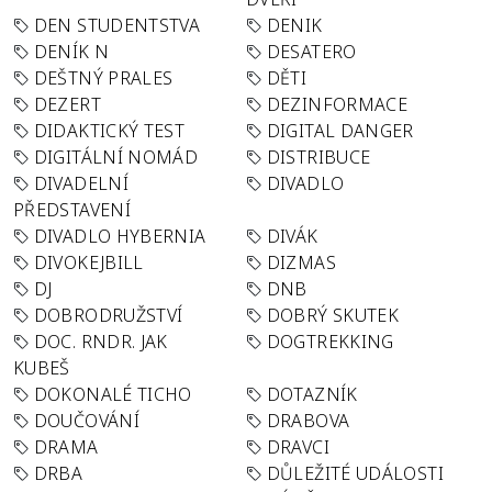
DEN STUDENTSTVA
DENIK
DENÍK N
DESATERO
DEŠTNÝ PRALES
DĚTI
DEZERT
DEZINFORMACE
DIDAKTICKÝ TEST
DIGITAL DANGER
DIGITÁLNÍ NOMÁD
DISTRIBUCE
DIVADELNÍ
DIVADLO
PŘEDSTAVENÍ
DIVADLO HYBERNIA
DIVÁK
DIVOKEJBILL
DIZMAS
DJ
DNB
DOBRODRUŽSTVÍ
DOBRÝ SKUTEK
DOC. RNDR. JAK
DOGTREKKING
KUBEŠ
DOKONALÉ TICHO
DOTAZNÍK
DOUČOVÁNÍ
DRABOVA
DRAMA
DRAVCI
DRBA
DŮLEŽITÉ UDÁLOSTI