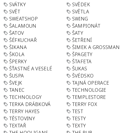
SVÁTKY
SVĚDEK
SVĚT
SVĚTLA
SWEATSHOP
SWING
ŠALAMOUN
ŠAMPIONÁT
ŠATOV
ŠATY
ŠÉFKUCHAŘ
ŠETŘENÍ
ŠIKANA
ŠIMEK A GROSSMAN
ŠKOLA
ŠPAGETY
ŠPERKY
ŠTAFETA
ŠŤASTNÉ A VESELÉ
ŠUKAS
ŠUSPA
ŠVÉDSKO
ŠVEJK
TAJNÁ OPERACE
TANEC
TECHNOLOGIE
TECHNOLOGY
TEMPLESTORE
TERKA DRÁBKOVÁ
TERRY FOX
TERRY HAYES
TEST
TĚSTOVINY
TESTY
TEXTAŘ
TEXTY
THE HOOLIGANS
THE PUB