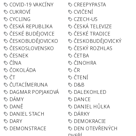
COVID-19 VAKCÍNY
CREEPYPASTA
CUKROVÍ
CVIČENÍ
CYCLING
CZECH-US
ČESKÁ REPUBLIKA
ČESKÁ TELEVIZE
ČESKÉ BUDĚJOVICE
ČESKÉ TRADICE
ČESKOBUDĚJOVICKO
ČESKOBUDĚJOVICKÝ
ČESKOSLOVENSKO
ČESKÝ ROZHLAS
ČESNEK
ČETBA
ČÍNA
ČINOHRA
ČOKOLÁDA
ČR
ČT
ČTENÍ
ČUTACÍMERUNA
D&B
DAGMAR POPJAKOVÁ
DALEKOHLED
DÁMY
DANCE
DANĚ
DANIEL HŮLKA
DANIEL STACH
DÁRKY
DARY
DEMOKRACIE
DEMONSTRACE
DEN OTEVŘENÝCH
DVEŘÍ