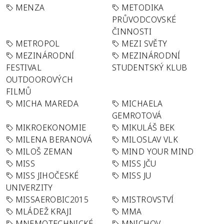
MENZA
METODIKA
PRŮVODCOVSKÉ
ČINNOSTI
METROPOL
MEZI SVĚTY
MEZINÁRODNÍ
MEZINÁRODNÍ
FESTIVAL
STUDENTSKÝ KLUB
OUTDOOROVÝCH
FILMŮ
MICHA MAREDA
MICHAELA
GEMROTOVÁ
MIKROEKONOMIE
MIKULÁŠ BEK
MILENA BERANOVÁ
MILOSLAV VLK
MILOŠ ZEMAN
MIND YOUR MIND
MISS
MISS JČU
MISS JIHOČESKÉ
MISS JU
UNIVERZITY
MISSAEROBIC2015
MISTROVSTVÍ
MLÁDEŽ KRAJI
MMA
MNEMOTECHNICKÉ
MNICHOV