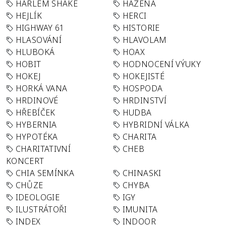
HARLEM SHAKE
HÁZENÁ
HEJLÍK
HERCI
HIGHWAY 61
HISTORIE
HLASOVÁNÍ
HLAVOLAM
HLUBOKÁ
HOAX
HOBIT
HODNOCENÍ VÝUKY
HOKEJ
HOKEJISTÉ
HORKÁ VANA
HOSPODA
HRDINOVÉ
HRDINSTVÍ
HŘEBÍČEK
HUDBA
HYBERNIA
HYBRIDNÍ VÁLKA
HYPOTÉKA
CHARITA
CHARITATIVNÍ
CHEB
KONCERT
CHIA SEMÍNKA
CHINASKI
CHŮZE
CHYBA
IDEOLOGIE
IGY
ILUSTRÁTOŘI
IMUNITA
INDEX
INDOOR