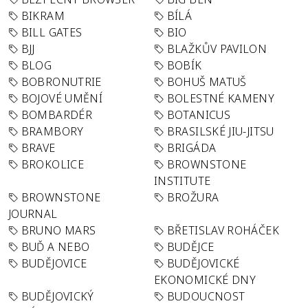
BIKRAM
BÍLÁ
BILL GATES
BIO
BJJ
BLAŽKŮV PAVILON
BLOG
BOBÍK
BOBRONUTRIE
BOHUŠ MATUŠ
BOJOVÉ UMĚNÍ
BOLESTNÉ KAMENY
BOMBARDÉR
BOTANICUS
BRAMBORY
BRASILSKÉ JIU-JITSU
BRAVE
BRIGÁDA
BROKOLICE
BROWNSTONE
INSTITUTE
BROWNSTONE
BROŽURA
JOURNAL
BRUNO MARS
BŘETISLAV ROHÁČEK
BUĎ A NEBO
BUDĚJCE
BUDĚJOVICE
BUDĚJOVICKÉ
EKONOMICKÉ DNY
BUDĚJOVICKÝ
BUDOUCNOST