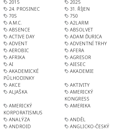
2015
2025
24. PROSINEC
31. ŘÍJEN
70S
750
A.M.C.
A2LARM
ABSENCE
ABSOLVET
ACTIVE DAY
ADAM ĎURICA
ADVENT
ADVENTNÍ TRHY
AEROBIC
AFERA
AFRIKA
AGRESOR
AI
AIESEC
AKADEMICKÉ
AKADEMIE
PŮLHODINKY
AKCE
AKTIVITY
ALJAŠKA
AMERICKÝ
KONGRESS
AMERICKÝ
AMERIKA
KORPORATISMUS
ANALÝZA
ANDĚL
ANDROID
ANGLICKO-ČESKÝ