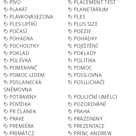
PIVO
PLACEMENT TEST
PLAKÁT
PLANETÁRIUM
PLAVKOVÁSEZONA
PLES
PLES UPÍRŮ
PLUS SIZE
POČASÍ
POEZIE
POHÁDKA
POHÁDKY
POCHOUTKY
POJIŠTĚNÍ
POKLAD
POKLADY
POLÉVKA
POLITIKA
POMERANČ
POMOC
POMOC LIDEM
POSILOVNA
POSLANECKÁ
POSLUCHAČI
SNĚMOVNA
POTRAVINY
POULIČNÍ UMĚLCI
POVÍDKA
POZOROVÁNÍ
PR ČLÁNEK
PRAHA
PRAXE
PRÁZDNINY
PREMIÉRA
PREZENTACE
PRIMÁT.CZ
PRINC ANDREW