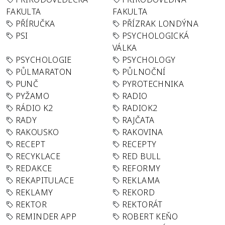
FAKULTA
FAKULTA
PŘÍRUČKA
PŘÍZRAK LONDÝNA
PSI
PSYCHOLOGICKÁ
VÁLKA
PSYCHOLOGIE
PSYCHOLOGY
PŮLMARATON
PŮLNOČNÍ
PUNČ
PYROTECHNIKA
PYŽAMO
RADIO
RÁDIO K2
RADIOK2
RADY
RAJČATA
RAKOUSKO
RAKOVINA
RECEPT
RECEPTY
RECYKLACE
RED BULL
REDAKCE
REFORMY
REKAPITULACE
REKLAMA
REKLAMY
REKORD
REKTOR
REKTORÁT
REMINDER APP
ROBERT KEŇO