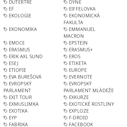
DUTERTRE
DÝNĚ
EF
EIFFELOVKA
EKOLOGIE
EKONOMICKÁ
FAKULTA
EKONOMIKA
EMMANUEL
MACRON
EMOCE
EPSTEIN
ERASMUS
ERASMUS+
ERIK AXL SUND
EROS
ESEJ
ETIKETA
ETIOPIE
EUROPE
EVA BUREŠOVÁ
EVERNOTE
EVROPSKÝ
EVROPSKÝ
PARLAMENT
PARLAMENT MLÁDEŽE
EXIT TOUR
EXKURZE
EXMUSLIMKA
EXOTICKÉ ROSTLINY
EXOTIKA
EXPLOZE
EYP
F-DROID
FABRIKA
FACEBOOK