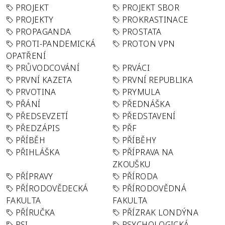
PROJEKT
PROJEKT SBOR
PROJEKTY
PROKRASTINACE
PROPAGANDA
PROSTATA
PROTI-PANDEMICKÁ
PROTON VPN
OPATŘENÍ
PRŮVODCOVÁNÍ
PRVÁCI
PRVNÍ KAZETA
PRVNÍ REPUBLIKA
PRVOTINA
PRYMULA
PŘÁNÍ
PŘEDNÁŠKA
PŘEDSEVZETÍ
PŘEDSTAVENÍ
PŘEDZÁPIS
PŘF
PŘÍBĚH
PŘÍBĚHY
PŘIHLÁŠKA
PŘÍPRAVA NA
ZKOUŠKU
PŘÍPRAVY
PŘÍRODA
PŘÍRODOVĚDECKÁ
PŘÍRODOVĚDNÁ
FAKULTA
FAKULTA
PŘÍRUČKA
PŘÍZRAK LONDÝNA
PSI
PSYCHOLOGICKÁ