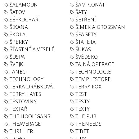
ŠALAMOUN
ŠAMPIONÁT
ŠATOV
ŠATY
ŠÉFKUCHAŘ
ŠETŘENÍ
ŠIKANA
ŠIMEK A GROSSMAN
ŠKOLA
ŠPAGETY
ŠPERKY
ŠTAFETA
ŠŤASTNÉ A VESELÉ
ŠUKAS
ŠUSPA
ŠVÉDSKO
ŠVEJK
TAJNÁ OPERACE
TANEC
TECHNOLOGIE
TECHNOLOGY
TEMPLESTORE
TERKA DRÁBKOVÁ
TERRY FOX
TERRY HAYES
TEST
TĚSTOVINY
TESTY
TEXTAŘ
TEXTY
THE HOOLIGANS
THE PUB
THEAVERAGE
THENEEDS
THRILLER
TIBET
TICHO
TIPY