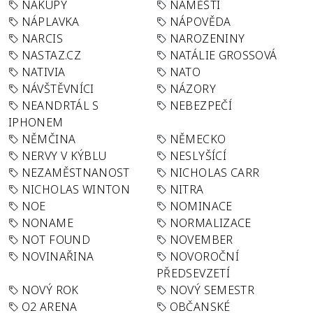
NÁKUPY
NÁMĚSTÍ
NÁPLAVKA
NÁPOVĚDA
NARCIS
NAROZENINY
NASTAZ.CZ
NATÁLIE GROSSOVÁ
NATIVIA
NATO
NÁVŠTĚVNÍCI
NÁZORY
NEANDRTÁL S
NEBEZPEČÍ
IPHONEM
NĚMČINA
NĚMECKO
NERVY V KÝBLU
NESLYŠÍCÍ
NEZAMĚSTNANOST
NICHOLAS CARR
NICHOLAS WINTON
NITRA
NOE
NOMINACE
NONAME
NORMALIZACE
NOT FOUND
NOVEMBER
NOVINAŘINA
NOVOROČNÍ
PŘEDSEVZETÍ
NOVÝ ROK
NOVÝ SEMESTR
O2 ARENA
OBČANSKÉ