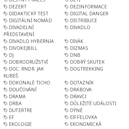
DEZERT
DEZINFORMACE
DIDAKTICKÝ TEST
DIGITAL DANGER
DIGITÁLNÍ NOMÁD
DISTRIBUCE
DIVADELNÍ
DIVADLO
PŘEDSTAVENÍ
DIVADLO HYBERNIA
DIVÁK
DIVOKEJBILL
DIZMAS
DJ
DNB
DOBRODRUŽSTVÍ
DOBRÝ SKUTEK
DOC. RNDR. JAK
DOGTREKKING
KUBEŠ
DOKONALÉ TICHO
DOTAZNÍK
DOUČOVÁNÍ
DRABOVA
DRAMA
DRAVCI
DRBA
DŮLEŽITÉ UDÁLOSTI
DUTERTRE
DÝNĚ
EF
EIFFELOVKA
EKOLOGIE
EKONOMICKÁ