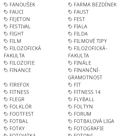
FANOUŠEK
FARMA BEZDÍNEK
FAUCI
FAUST
FEJETON
FEST
FESTIVAL
FIALA
FIGHT
FILDA
FILM
FILMOVÉ TIPY
FILOZOFICKÁ
FILOZOFICKÁ-
FAKULTA
FAKULTA
FILOZOFIE
FINÁLE
FINANCE
FINANČNÍ-
GRAMOTNOST
FIREFOX
FIT
FITNESS
FITNESS 14
FLEGR
FLYBALL
FOLKLÓR
FOLTYN
FOOTFEST
FORUM
FOTBAL
FOTBALOVÁ LIGA
FOTKY
FOTOGRAFIE
FOTOJATKA
FOTONI