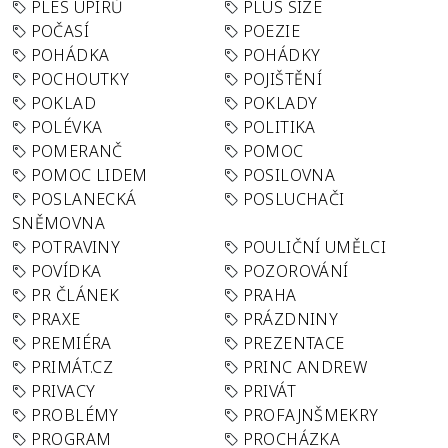
PLES UPÍRŮ
PLUS SIZE
POČASÍ
POEZIE
POHÁDKA
POHÁDKY
POCHOUTKY
POJIŠTĚNÍ
POKLAD
POKLADY
POLÉVKA
POLITIKA
POMERANČ
POMOC
POMOC LIDEM
POSILOVNA
POSLANECKÁ
POSLUCHAČI
SNĚMOVNA
POTRAVINY
POULIČNÍ UMĚLCI
POVÍDKA
POZOROVÁNÍ
PR ČLÁNEK
PRAHA
PRAXE
PRÁZDNINY
PREMIÉRA
PREZENTACE
PRIMÁT.CZ
PRINC ANDREW
PRIVACY
PRIVÁT
PROBLÉMY
PROFAJNŠMEKRY
PROGRAM
PROCHÁZKA