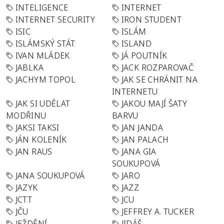
INTELIGENCE
INTERNET
INTERNET SECURITY
IRON STUDENT
ISIC
ISLÁM
ISLÁMSKÝ STÁT
ISLAND
IVAN MLÁDEK
JÁ POUTNÍK
JABLKA
JACK ROZPAROVAČ
JACHYM TOPOL
JAK SE CHRÁNIT NA
INTERNETU
JAK SI UDĚLAT
JAKOU MAJÍ ŠATY
MODŘINU
BARVU
JAKSI TAKSI
JAN JANDA
JÁN KOLENÍK
JAN PALACH
JAN RAUS
JANA GIA
SOUKUPOVÁ
JANA SOUKUPOVÁ
JARO
JAZYK
JAZZ
JCTT
JCU
JČU
JEFFREY A. TUCKER
JEŽDĚNÍ
JIDÁŠ