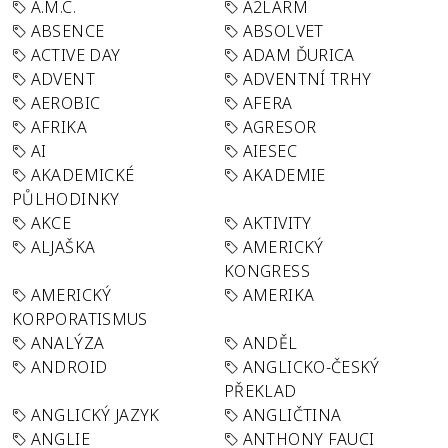
A.M.C.
A2LARM
ABSENCE
ABSOLVET
ACTIVE DAY
ADAM ĎURICA
ADVENT
ADVENTNÍ TRHY
AEROBIC
AFERA
AFRIKA
AGRESOR
AI
AIESEC
AKADEMICKÉ
AKADEMIE
PŮLHODINKY
AKCE
AKTIVITY
ALJAŠKA
AMERICKÝ
KONGRESS
AMERICKÝ
AMERIKA
KORPORATISMUS
ANALÝZA
ANDĚL
ANDROID
ANGLICKO-ČESKÝ
PŘEKLAD
ANGLICKÝ JAZYK
ANGLIČTINA
ANGLIE
ANTHONY FAUCI