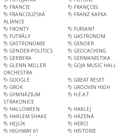
FRANCIE
FRANÇOIS
FRANCOUZSKÁ
FRANZ KAFKA
ALIANCE
FRONTY
FURIANT
FUTRÁLY
GASTRONOM
GASTRONOMIE
GENDER
GENDER-POLITICS
GEOCACHING
GERBERA
GERMANISTIKA
GLENN MILLER
GOJA MUSIC HALL
ORCHESTRA
GOOGLE
GREAT RESET
GROK
GROOVIN´HIGH
GYMNÁZIUM
H.E.A.T.
STRAKONICE
HALLOWEEN
HARLEJ
HARLEM SHAKE
HÁZENÁ
HEJLÍK
HERCI
HIGHWAY 61
HISTORIE