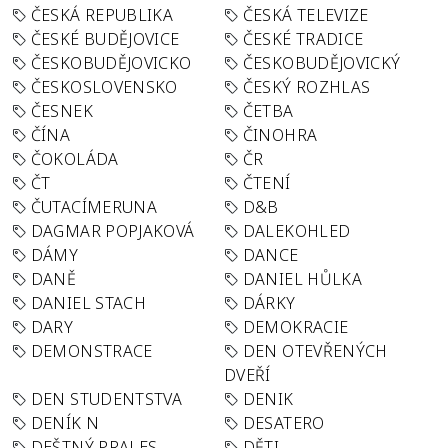
ČESKÁ REPUBLIKA
ČESKÁ TELEVIZE
ČESKÉ BUDĚJOVICE
ČESKÉ TRADICE
ČESKOBUDĚJOVICKO
ČESKOBUDĚJOVICKÝ
ČESKOSLOVENSKO
ČESKÝ ROZHLAS
ČESNEK
ČETBA
ČÍNA
ČINOHRA
ČOKOLÁDA
ČR
ČT
ČTENÍ
ČUTACÍMERUNA
D&B
DAGMAR POPJAKOVÁ
DALEKOHLED
DÁMY
DANCE
DANĚ
DANIEL HŮLKA
DANIEL STACH
DÁRKY
DARY
DEMOKRACIE
DEMONSTRACE
DEN OTEVŘENÝCH
DVEŘÍ
DEN STUDENTSTVA
DENIK
DENÍK N
DESATERO
DEŠTNÝ PRALES
DĚTI