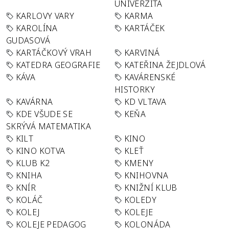
UNIVERZITA
KARLOVY VARY
KARMA
KAROLÍNA
KARTÁČEK
GUDASOVÁ
KARTÁČKOVÝ VRAH
KARVINÁ
KATEDRA GEOGRAFIE
KATEŘINA ŽEJDLOVÁ
KÁVA
KAVÁRENSKÉ
HISTORKY
KAVÁRNA
KD VLTAVA
KDE VŠUDE SE
KEŇA
SKRÝVÁ MATEMATIKA
KILT
KINO
KINO KOTVA
KLEŤ
KLUB K2
KMENY
KNIHA
KNIHOVNA
KNÍR
KNIŽNÍ KLUB
KOLÁČ
KOLEDY
KOLEJ
KOLEJE
KOLEJE PEDAGOG
KOLONÁDA