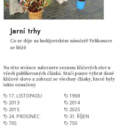
Jarní trhy
Co se děje na budějovickém náměstí? Velikonoce
se blíží!
Na této stránce naleznete seznam klíčových slov u
všech publikovaných článků. Stačí pouze vybrat dané
klíčové slovo a zobrazí se všechny články, které byly
takto označeny.
17. LISTOPADU
1968
2013
2014
2015
2025
24. PROSINEC
31. ŘÍJEN
70S
750