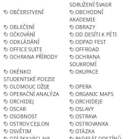
SDRUŽENÍ ŠVAGR
OBČERSTVENÍ
OBCHODNÍ
AKADEMIE
OBLEČENÍ
OBRAZY
OČKOVÁNÍ
OD DESÍTI K PĚTI
ODKLÁDÁNÍ
ODPAD FEST
OFFICE SUITE
OFFROAD
OCHRANA PŘÍRODY
OCHRANA
SOUKROMÍ
OKÉNKO
OKUPACE
STUDENTSKÉ POEZIE
OLOMOUC OŽIJE
OPERA
OPERAČNÍ ANALÝZA
ORGANIC MAPS
ORCHIDEJ
ORCHIDEJE
OSCAR
OSLAVY
OSOBNOST
OSTRAVA
OSTROV CEJLON
OSTROVANKA
OSVĚTIM
OTÁZKA
OTÁZKY VÁCLAVA
PADESÁT ODSTÍNŮ