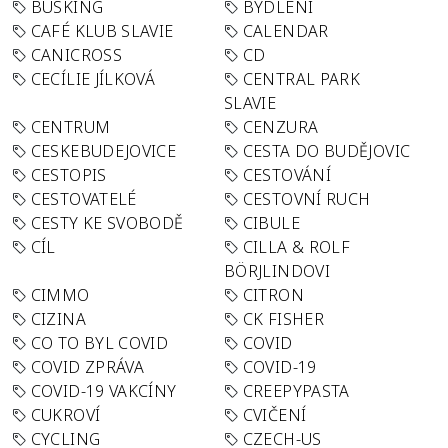
BUSKING
BYDLENÍ
CAFÉ KLUB SLAVIE
CALENDAR
CANICROSS
CD
CECÍLIE JÍLKOVÁ
CENTRAL PARK
SLAVIE
CENTRUM
CENZURA
CESKEBUDEJOVICE
CESTA DO BUDĚJOVIC
CESTOPIS
CESTOVÁNÍ
CESTOVATELÉ
CESTOVNÍ RUCH
CESTY KE SVOBODĚ
CIBULE
CÍL
CILLA & ROLF
BÖRJLINDOVI
CIMMO
CITRON
CIZINA
CK FISHER
CO TO BYL COVID
COVID
COVID ZPRÁVA
COVID-19
COVID-19 VAKCÍNY
CREEPYPASTA
CUKROVÍ
CVIČENÍ
CYCLING
CZECH-US