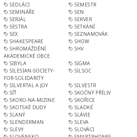
SEDLÁCI
SEMESTR
SEMINÁŘE
SEN
SERIÁL
SERVER
SESTRA
SETKÁNÍ
SEX
SEZNAMOVÁK
SHAKESPEARE
SHOW
SHROMÁŽDĚNÍ
SHV
AKADEMICKÉ OBCE
SIBYLA
SIGMA
SILESIAN-SOCIETY-
SILSOC
FOR-SOLIDARITY
SILVERTAL A JOY
SILVESTR
SÍŤ
SKOČNÝ PŘÍLIV
SKORO-NA-MIZINE
SKOŘICE
SKOTSKÉ DUDY
SLADKÉ
SLANÝ
SLÁVIE
SLENDERMAN
SLEVA
SLEVY
SLOVÁCI
SLOVENSKO
SMARTPHONES