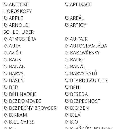
ANTICKÉ
APLIKACE
HOROSKOPY
APPLE
AREÁL
ARNOLD
ARTIGY
SCHLEHUBER
ATMOSFÉRA
AU PAIR
AUTA
AUTOGRAMIÁDA
AV ČR
BABOVŘESKY
BAGS
BALET
BANÁN
BANÁT
BARVA
BARVA ŠATŮ
BÁSEŇ
BEARD BAUBLES
BED
BĚH
BĚH NADĚJE
BESEDA
BEZDOMOVEC
BEZPEČNOST
BEZPEČNÝ BROWSER
BIG BEN
BIKRAM
BÍLÁ
BILL GATES
BIO
BJJ
BLAŽKŮV PAVILON