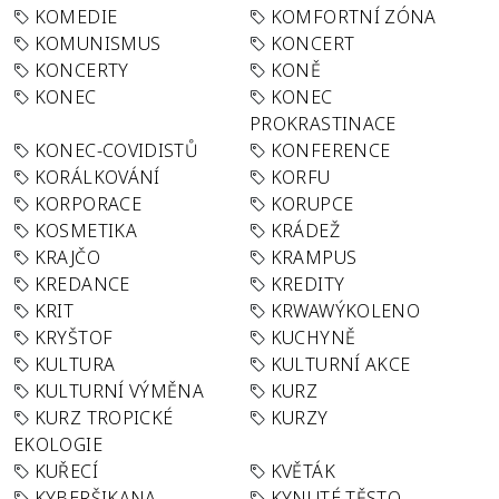
KOMEDIE
KOMFORTNÍ ZÓNA
KOMUNISMUS
KONCERT
KONCERTY
KONĚ
KONEC
KONEC
PROKRASTINACE
KONEC-COVIDISTŮ
KONFERENCE
KORÁLKOVÁNÍ
KORFU
KORPORACE
KORUPCE
KOSMETIKA
KRÁDEŽ
KRAJČO
KRAMPUS
KREDANCE
KREDITY
KRIT
KRWAWÝKOLENO
KRYŠTOF
KUCHYNĚ
KULTURA
KULTURNÍ AKCE
KULTURNÍ VÝMĚNA
KURZ
KURZ TROPICKÉ
KURZY
EKOLOGIE
KUŘECÍ
KVĚTÁK
KYBERŠIKANA
KYNUTÉ TĚSTO