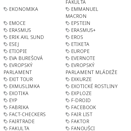
FAKULTA
EKONOMIKA
EMMANUEL
MACRON
EMOCE
EPSTEIN
ERASMUS
ERASMUS+
ERIK AXL SUND
EROS
ESEJ
ETIKETA
ETIOPIE
EUROPE
EVA BUREŠOVÁ
EVERNOTE
EVROPSKÝ
EVROPSKÝ
PARLAMENT
PARLAMENT MLÁDEŽE
EXIT TOUR
EXKURZE
EXMUSLIMKA
EXOTICKÉ ROSTLINY
EXOTIKA
EXPLOZE
EYP
F-DROID
FABRIKA
FACEBOOK
FACT-CHECKERS
FAIR LIST
FAIRTRADE
FAKTOR
FAKULTA
FANOUŠCI