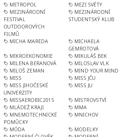
METROPOL
MEZI SVĚTY
MEZINÁRODNÍ
MEZINÁRODNÍ
FESTIVAL
STUDENTSKÝ KLUB
OUTDOOROVÝCH
FILMŮ
MICHA MAREDA
MICHAELA
GEMROTOVÁ
MIKROEKONOMIE
MIKULÁŠ BEK
MILENA BERANOVÁ
MILOSLAV VLK
MILOŠ ZEMAN
MIND YOUR MIND
MISS
MISS JČU
MISS JIHOČESKÉ
MISS JU
UNIVERZITY
MISSAEROBIC2015
MISTROVSTVÍ
MLÁDEŽ KRAJI
MMA
MNEMOTECHNICKÉ
MNICHOV
POMŮCKY
MÓDA
MODELKY
MODERNÍ ČLOVĚK
MODERNÍ