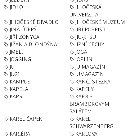
JÍDLO
JIHOČESKÁ
UNIVERZITA
JIHOČESKÉ DIVADLO
JIHOČESKÉ MUZEUM
JINÁ ÚTERÝ
JÍŘÍ POSPÍŠIL
JIŘÍ ZONYGA
JIU-JITSU
JIŽAN A BLONDÝNA
JIŽNÍ ČECHY
JMELÍ
JOGA
JOGGING
JOPLIN
JU
JU MAGAZÍN
JUGI
JUMAGAZÍN
KAMPUS
KANČÍ STEZKA
KAPELA
KAPELY
KAPR
KAPR S
BRAMBOROVÝM
SALÁTEM
KAREL ČAPEK
KAREL
SCHWARZENBERG
KARIÉRA
KARLOVA