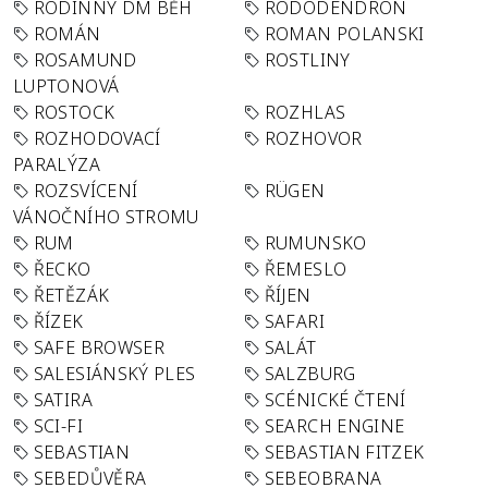
RODINNÝ DM BĚH
RODODENDRON
ROMÁN
ROMAN POLANSKI
ROSAMUND
ROSTLINY
LUPTONOVÁ
ROSTOCK
ROZHLAS
ROZHODOVACÍ
ROZHOVOR
PARALÝZA
ROZSVÍCENÍ
RÜGEN
VÁNOČNÍHO STROMU
RUM
RUMUNSKO
ŘECKO
ŘEMESLO
ŘETĚZÁK
ŘÍJEN
ŘÍZEK
SAFARI
SAFE BROWSER
SALÁT
SALESIÁNSKÝ PLES
SALZBURG
SATIRA
SCÉNICKÉ ČTENÍ
SCI-FI
SEARCH ENGINE
SEBASTIAN
SEBASTIAN FITZEK
SEBEDŮVĚRA
SEBEOBRANA