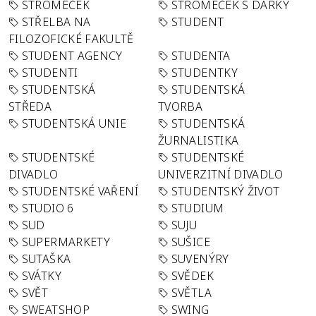
STROMEČEK
STROMEČEK S DÁRKY
STŘELBA NA
STUDENT
FILOZOFICKÉ FAKULTĚ
STUDENT AGENCY
STUDENTA
STUDENTI
STUDENTKY
STUDENTSKÁ
STUDENTSKÁ
STŘEDA
TVORBA
STUDENTSKÁ UNIE
STUDENTSKÁ
ŽURNALISTIKA
STUDENTSKÉ
STUDENTSKÉ
DIVADLO
UNIVERZITNÍ DIVADLO
STUDENTSKÉ VAŘENÍ
STUDENTSKÝ ŽIVOT
STUDIO 6
STUDIUM
SUD
SUJU
SUPERMARKETY
SUŠICE
SUTAŠKA
SUVENÝRY
SVÁTKY
SVĚDEK
SVĚT
SVĚTLA
SWEATSHOP
SWING