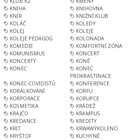
KLUB K2
KMENY
KNIHA
KNIHOVNA
KNÍR
KNIŽNÍ KLUB
KOLÁČ
KOLEDY
KOLEJ
KOLEJE
KOLEJE PEDAGOG
KOLONÁDA
KOMEDIE
KOMFORTNÍ ZÓNA
KOMUNISMUS
KONCERT
KONCERTY
KONĚ
KONEC
KONEC
PROKRASTINACE
KONEC-COVIDISTŮ
KONFERENCE
KORÁLKOVÁNÍ
KORFU
KORPORACE
KORUPCE
KOSMETIKA
KRÁDEŽ
KRAJČO
KRAMPUS
KREDANCE
KREDITY
KRIT
KRWAWÝKOLENO
KRYŠTOF
KUCHYNĚ