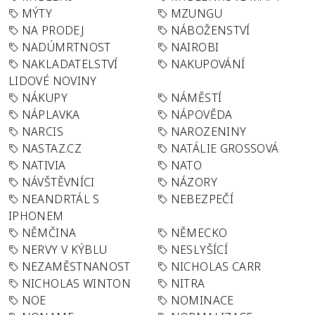
MÝTY
MZUNGU
NA PRODEJ
NÁBOŽENSTVÍ
NADÚMRTNOST
NAIROBI
NAKLADATELSTVÍ
NAKUPOVÁNÍ
LIDOVÉ NOVINY
NÁKUPY
NÁMĚSTÍ
NÁPLAVKA
NÁPOVĚDA
NARCIS
NAROZENINY
NASTAZ.CZ
NATÁLIE GROSSOVÁ
NATIVIA
NATO
NÁVŠTĚVNÍCI
NÁZORY
NEANDRTÁL S
NEBEZPEČÍ
IPHONEM
NĚMČINA
NĚMECKO
NERVY V KÝBLU
NESLYŠÍCÍ
NEZAMĚSTNANOST
NICHOLAS CARR
NICHOLAS WINTON
NITRA
NOE
NOMINACE