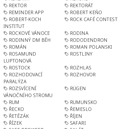
REKTOR
REKTORÁT
REMINDER APP
ROBERT KEŇO
ROBERT-KOCH
ROCK CAFÉ CONTEST
INSTITUT
ROCKOVÉ VÁNOCE
RODINA
RODINNÝ DM BĚH
RODODENDRON
ROMÁN
ROMAN POLANSKI
ROSAMUND
ROSTLINY
LUPTONOVÁ
ROSTOCK
ROZHLAS
ROZHODOVACÍ
ROZHOVOR
PARALÝZA
ROZSVÍCENÍ
RÜGEN
VÁNOČNÍHO STROMU
RUM
RUMUNSKO
ŘECKO
ŘEMESLO
ŘETĚZÁK
ŘÍJEN
ŘÍZEK
SAFARI