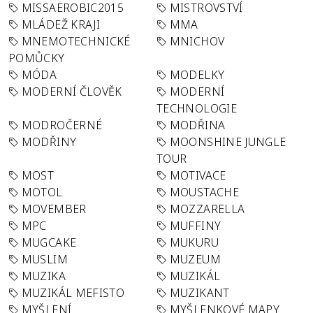
MISSAEROBIC2015
MISTROVSTVÍ
MLÁDEŽ KRAJI
MMA
MNEMOTECHNICKÉ
MNICHOV
POMŮCKY
MÓDA
MODELKY
MODERNÍ ČLOVĚK
MODERNÍ
TECHNOLOGIE
MODROČERNÉ
MODŘINA
MODŘINY
MOONSHINE JUNGLE
TOUR
MOST
MOTIVACE
MOTOL
MOUSTACHE
MOVEMBER
MOZZARELLA
MPC
MUFFINY
MUGCAKE
MUKURU
MUSLIM
MUZEUM
MUZIKA
MUZIKÁL
MUZIKÁL MEFISTO
MUZIKANT
MYŠLENÍ
MYŠLENKOVÉ MAPY