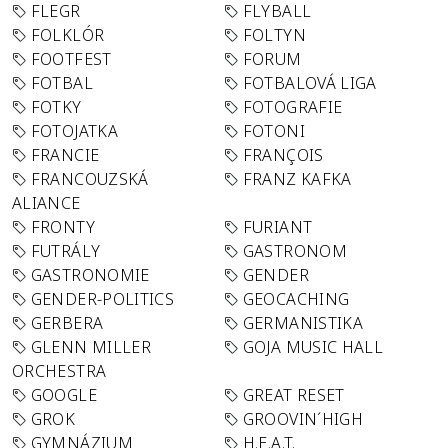
FLEGR
FLYBALL
FOLKLÓR
FOLTYN
FOOTFEST
FORUM
FOTBAL
FOTBALOVÁ LIGA
FOTKY
FOTOGRAFIE
FOTOJATKA
FOTONI
FRANCIE
FRANÇOIS
FRANCOUZSKÁ
FRANZ KAFKA
ALIANCE
FRONTY
FURIANT
FUTRÁLY
GASTRONOM
GASTRONOMIE
GENDER
GENDER-POLITICS
GEOCACHING
GERBERA
GERMANISTIKA
GLENN MILLER
GOJA MUSIC HALL
ORCHESTRA
GOOGLE
GREAT RESET
GROK
GROOVIN´HIGH
GYMNÁZIUM
H.E.A.T.