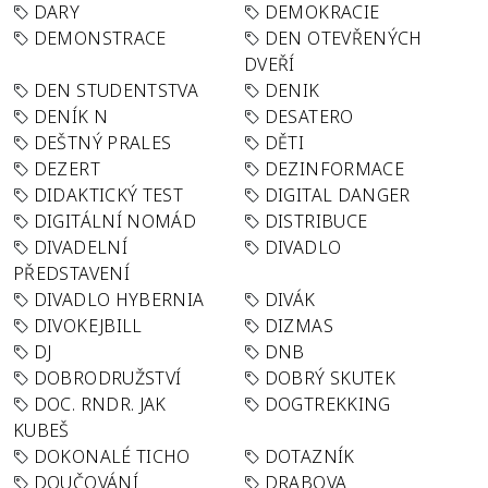
DARY
DEMOKRACIE
DEMONSTRACE
DEN OTEVŘENÝCH
DVEŘÍ
DEN STUDENTSTVA
DENIK
DENÍK N
DESATERO
DEŠTNÝ PRALES
DĚTI
DEZERT
DEZINFORMACE
DIDAKTICKÝ TEST
DIGITAL DANGER
DIGITÁLNÍ NOMÁD
DISTRIBUCE
DIVADELNÍ
DIVADLO
PŘEDSTAVENÍ
DIVADLO HYBERNIA
DIVÁK
DIVOKEJBILL
DIZMAS
DJ
DNB
DOBRODRUŽSTVÍ
DOBRÝ SKUTEK
DOC. RNDR. JAK
DOGTREKKING
KUBEŠ
DOKONALÉ TICHO
DOTAZNÍK
DOUČOVÁNÍ
DRABOVA