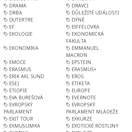
DRAMA
DRAVCI
DRBA
DŮLEŽITÉ UDÁLOSTI
DUTERTRE
DÝNĚ
EF
EIFFELOVKA
EKOLOGIE
EKONOMICKÁ
FAKULTA
EKONOMIKA
EMMANUEL
MACRON
EMOCE
EPSTEIN
ERASMUS
ERASMUS+
ERIK AXL SUND
EROS
ESEJ
ETIKETA
ETIOPIE
EUROPE
EVA BUREŠOVÁ
EVERNOTE
EVROPSKÝ
EVROPSKÝ
PARLAMENT
PARLAMENT MLÁDEŽE
EXIT TOUR
EXKURZE
EXMUSLIMKA
EXOTICKÉ ROSTLINY