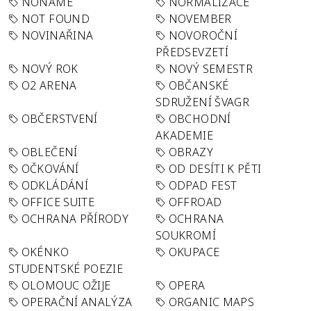
NONAME
NORMALIZACE
NOT FOUND
NOVEMBER
NOVINAŘINA
NOVOROČNÍ
PŘEDSEVZETÍ
NOVÝ ROK
NOVÝ SEMESTR
O2 ARENA
OBČANSKÉ
SDRUŽENÍ ŠVAGR
OBČERSTVENÍ
OBCHODNÍ
AKADEMIE
OBLEČENÍ
OBRAZY
OČKOVÁNÍ
OD DESÍTI K PĚTI
ODKLÁDÁNÍ
ODPAD FEST
OFFICE SUITE
OFFROAD
OCHRANA PŘÍRODY
OCHRANA
SOUKROMÍ
OKÉNKO
OKUPACE
STUDENTSKÉ POEZIE
OLOMOUC OŽIJE
OPERA
OPERAČNÍ ANALÝZA
ORGANIC MAPS