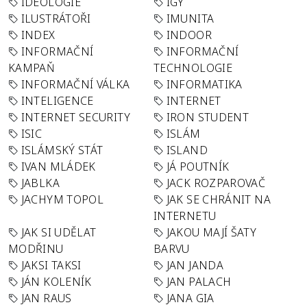
IDEOLOGIE
IGY
ILUSTRÁTOŘI
IMUNITA
INDEX
INDOOR
INFORMAČNÍ
INFORMAČNÍ
KAMPAŇ
TECHNOLOGIE
INFORMAČNÍ VÁLKA
INFORMATIKA
INTELIGENCE
INTERNET
INTERNET SECURITY
IRON STUDENT
ISIC
ISLÁM
ISLÁMSKÝ STÁT
ISLAND
IVAN MLÁDEK
JÁ POUTNÍK
JABLKA
JACK ROZPAROVAČ
JACHYM TOPOL
JAK SE CHRÁNIT NA
INTERNETU
JAK SI UDĚLAT
JAKOU MAJÍ ŠATY
MODŘINU
BARVU
JAKSI TAKSI
JAN JANDA
JÁN KOLENÍK
JAN PALACH
JAN RAUS
JANA GIA