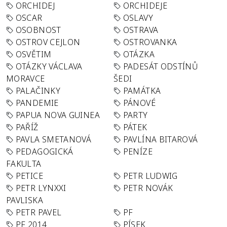
ORCHIDEJ
ORCHIDEJE
OSCAR
OSLAVY
OSOBNOST
OSTRAVA
OSTROV CEJLON
OSTROVANKA
OSVĚTIM
OTÁZKA
OTÁZKY VÁCLAVA
PADESÁT ODSTÍNŮ
MORAVCE
ŠEDI
PALAČINKY
PAMÁTKA
PANDEMIE
PÁNOVÉ
PAPUA NOVA GUINEA
PARTY
PAŘÍŽ
PÁTEK
PAVLA SMETANOVÁ
PAVLÍNA BITAROVÁ
PEDAGOGICKÁ
PENÍZE
FAKULTA
PETICE
PETR LUDWIG
PETR LYNXXI
PETR NOVÁK
PAVLISKA
PETR PAVEL
PF
PF 2014
PÍSEK