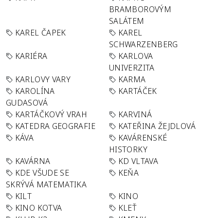
BRAMBOROVÝM
SALÁTEM
KAREL ČAPEK
KAREL
SCHWARZENBERG
KARIÉRA
KARLOVA
UNIVERZITA
KARLOVY VARY
KARMA
KAROLÍNA
KARTÁČEK
GUDASOVÁ
KARTÁČKOVÝ VRAH
KARVINÁ
KATEDRA GEOGRAFIE
KATEŘINA ŽEJDLOVÁ
KÁVA
KAVÁRENSKÉ
HISTORKY
KAVÁRNA
KD VLTAVA
KDE VŠUDE SE
KEŇA
SKRÝVÁ MATEMATIKA
KILT
KINO
KINO KOTVA
KLEŤ