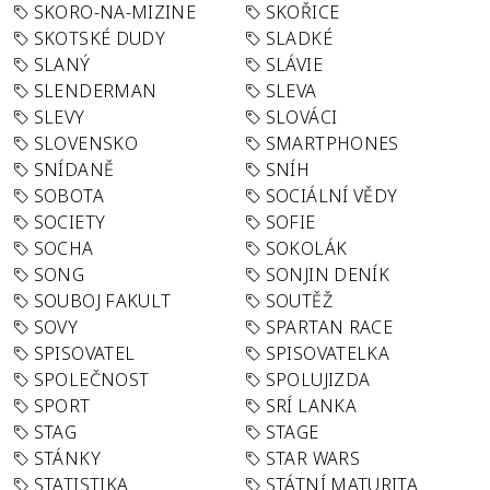
SKORO-NA-MIZINE
SKOŘICE
SKOTSKÉ DUDY
SLADKÉ
SLANÝ
SLÁVIE
SLENDERMAN
SLEVA
SLEVY
SLOVÁCI
SLOVENSKO
SMARTPHONES
SNÍDANĚ
SNÍH
SOBOTA
SOCIÁLNÍ VĚDY
SOCIETY
SOFIE
SOCHA
SOKOLÁK
SONG
SONJIN DENÍK
SOUBOJ FAKULT
SOUTĚŽ
SOVY
SPARTAN RACE
SPISOVATEL
SPISOVATELKA
SPOLEČNOST
SPOLUJIZDA
SPORT
SRÍ LANKA
STAG
STAGE
STÁNKY
STAR WARS
STATISTIKA
STÁTNÍ MATURITA