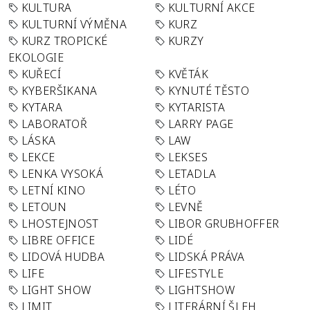
KULTURA
KULTURNÍ AKCE
KULTURNÍ VÝMĚNA
KURZ
KURZ TROPICKÉ
KURZY
EKOLOGIE
KUŘECÍ
KVĚTÁK
KYBERŠIKANA
KYNUTÉ TĚSTO
KYTARA
KYTARISTA
LABORATOŘ
LARRY PAGE
LÁSKA
LAW
LEKCE
LEKSES
LENKA VYSOKÁ
LETADLA
LETNÍ KINO
LÉTO
LETOUN
LEVNĚ
LHOSTEJNOST
LIBOR GRUBHOFFER
LIBRE OFFICE
LIDÉ
LIDOVÁ HUDBA
LIDSKÁ PRÁVA
LIFE
LIFESTYLE
LIGHT SHOW
LIGHTSHOW
LIMIT
LITERÁRNÍ ŠLEH