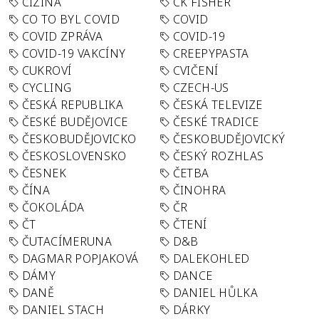
CIZINA
CK FISHER
CO TO BYL COVID
COVID
COVID ZPRÁVA
COVID-19
COVID-19 VAKCÍNY
CREEPYPASTA
CUKROVÍ
CVIČENÍ
CYCLING
CZECH-US
ČESKÁ REPUBLIKA
ČESKÁ TELEVIZE
ČESKÉ BUDĚJOVICE
ČESKÉ TRADICE
ČESKOBUDĚJOVICKO
ČESKOBUDĚJOVICKÝ
ČESKOSLOVENSKO
ČESKÝ ROZHLAS
ČESNEK
ČETBA
ČÍNA
ČINOHRA
ČOKOLÁDA
ČR
ČT
ČTENÍ
ČUTACÍMERUNA
D&B
DAGMAR POPJAKOVÁ
DALEKOHLED
DÁMY
DANCE
DANĚ
DANIEL HŮLKA
DANIEL STACH
DÁRKY