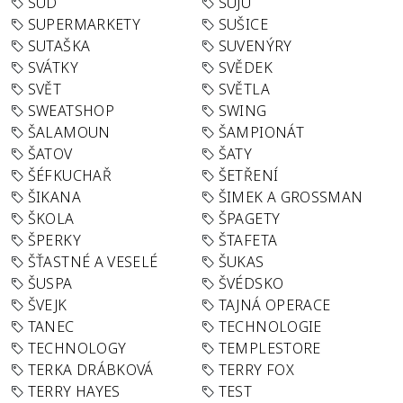
SUD
SUJU
SUPERMARKETY
SUŠICE
SUTAŠKA
SUVENÝRY
SVÁTKY
SVĚDEK
SVĚT
SVĚTLA
SWEATSHOP
SWING
ŠALAMOUN
ŠAMPIONÁT
ŠATOV
ŠATY
ŠÉFKUCHAŘ
ŠETŘENÍ
ŠIKANA
ŠIMEK A GROSSMAN
ŠKOLA
ŠPAGETY
ŠPERKY
ŠTAFETA
ŠŤASTNÉ A VESELÉ
ŠUKAS
ŠUSPA
ŠVÉDSKO
ŠVEJK
TAJNÁ OPERACE
TANEC
TECHNOLOGIE
TECHNOLOGY
TEMPLESTORE
TERKA DRÁBKOVÁ
TERRY FOX
TERRY HAYES
TEST