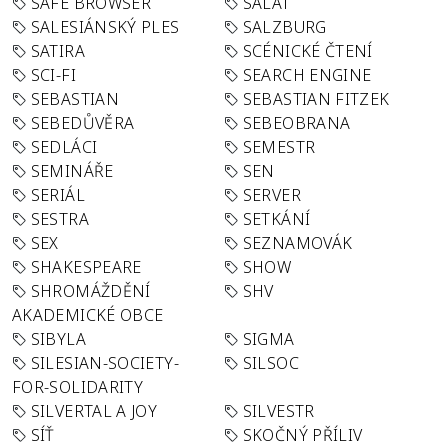
SAFE BROWSER
SALÁT
SALESIÁNSKÝ PLES
SALZBURG
SATIRA
SCÉNICKÉ ČTENÍ
SCI-FI
SEARCH ENGINE
SEBASTIAN
SEBASTIAN FITZEK
SEBEDŮVĚRA
SEBEOBRANA
SEDLÁCI
SEMESTR
SEMINÁŘE
SEN
SERIÁL
SERVER
SESTRA
SETKÁNÍ
SEX
SEZNAMOVÁK
SHAKESPEARE
SHOW
SHROMÁŽDĚNÍ
SHV
AKADEMICKÉ OBCE
SIBYLA
SIGMA
SILESIAN-SOCIETY-
SILSOC
FOR-SOLIDARITY
SILVERTAL A JOY
SILVESTR
SÍŤ
SKOČNÝ PŘÍLIV