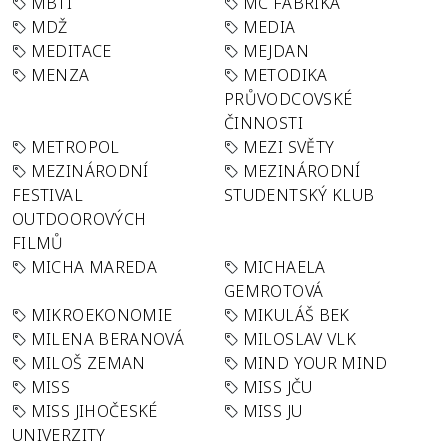
MBTI
MC FABRIKA
MDŽ
MEDIA
MEDITACE
MEJDAN
MENZA
METODIKA
PRŮVODCOVSKÉ
ČINNOSTI
METROPOL
MEZI SVĚTY
MEZINÁRODNÍ
MEZINÁRODNÍ
FESTIVAL
STUDENTSKÝ KLUB
OUTDOOROVÝCH
FILMŮ
MICHA MAREDA
MICHAELA
GEMROTOVÁ
MIKROEKONOMIE
MIKULÁŠ BEK
MILENA BERANOVÁ
MILOSLAV VLK
MILOŠ ZEMAN
MIND YOUR MIND
MISS
MISS JČU
MISS JIHOČESKÉ
MISS JU
UNIVERZITY