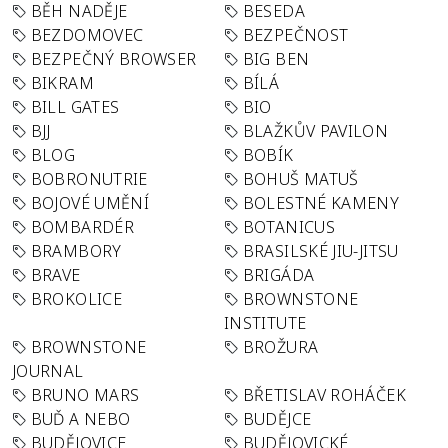
BĚH NADĚJE
BESEDA
BEZDOMOVEC
BEZPEČNOST
BEZPEČNÝ BROWSER
BIG BEN
BIKRAM
BÍLÁ
BILL GATES
BIO
BJJ
BLAŽKŮV PAVILON
BLOG
BOBÍK
BOBRONUTRIE
BOHUŠ MATUŠ
BOJOVÉ UMĚNÍ
BOLESTNÉ KAMENY
BOMBARDÉR
BOTANICUS
BRAMBORY
BRASILSKÉ JIU-JITSU
BRAVE
BRIGÁDA
BROKOLICE
BROWNSTONE
INSTITUTE
BROWNSTONE
BROŽURA
JOURNAL
BRUNO MARS
BŘETISLAV ROHÁČEK
BUĎ A NEBO
BUDĚJCE
BUDĚJOVICE
BUDĚJOVICKÉ