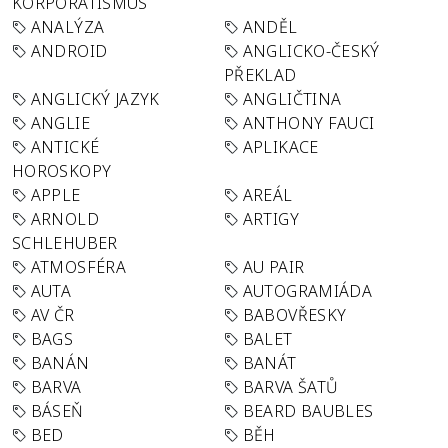
KORPORATISMUS
ANALÝZA
ANDĚL
ANDROID
ANGLICKO-ČESKÝ
PŘEKLAD
ANGLICKÝ JAZYK
ANGLIČTINA
ANGLIE
ANTHONY FAUCI
ANTICKÉ
APLIKACE
HOROSKOPY
APPLE
AREÁL
ARNOLD
ARTIGY
SCHLEHUBER
ATMOSFÉRA
AU PAIR
AUTA
AUTOGRAMIÁDA
AV ČR
BABOVŘESKY
BAGS
BALET
BANÁN
BANÁT
BARVA
BARVA ŠATŮ
BÁSEŇ
BEARD BAUBLES
BED
BĚH