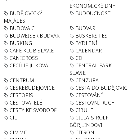
EKONOMICKÉ DNY
BUDĚJOVICKÝ
BUDOUCNOST
MAJÁLES
BUDOVA C
BUDVAR
BUDWEISER BUDVAR
BUSKERS FEST
BUSKING
BYDLENÍ
CAFÉ KLUB SLAVIE
CALENDAR
CANICROSS
CD
CECÍLIE JÍLKOVÁ
CENTRAL PARK
SLAVIE
CENTRUM
CENZURA
CESKEBUDEJOVICE
CESTA DO BUDĚJOVIC
CESTOPIS
CESTOVÁNÍ
CESTOVATELÉ
CESTOVNÍ RUCH
CESTY KE SVOBODĚ
CIBULE
CÍL
CILLA & ROLF
BÖRJLINDOVI
CIMMO
CITRON