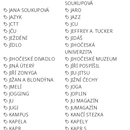
SOUKUPOVÁ
JANA SOUKUPOVÁ
JARO
JAZYK
JAZZ
JCTT
JCU
JČU
JEFFREY A. TUCKER
JEŽDĚNÍ
JIDÁŠ
JÍDLO
JIHOČESKÁ
UNIVERZITA
JIHOČESKÉ DIVADLO
JIHOČESKÉ MUZEUM
JINÁ ÚTERÝ
JÍŘÍ POSPÍŠIL
JIŘÍ ZONYGA
JIU-JITSU
JIŽAN A BLONDÝNA
JIŽNÍ ČECHY
JMELÍ
JOGA
JOGGING
JOPLIN
JU
JU MAGAZÍN
JUGI
JUMAGAZÍN
KAMPUS
KANČÍ STEZKA
KAPELA
KAPELY
KAPR
KAPR S