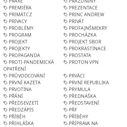
PRAXE
PRÁZDNINY
PREMIÉRA
PREZENTACE
PRIMÁT.CZ
PRINC ANDREW
PRIVACY
PRIVÁT
PROBLÉMY
PROFAJNŠMEKRY
PROGRAM
PROCHÁZKA
PROJEKT
PROJEKT SBOR
PROJEKTY
PROKRASTINACE
PROPAGANDA
PROSTATA
PROTI-PANDEMICKÁ
PROTON VPN
OPATŘENÍ
PRŮVODCOVÁNÍ
PRVÁCI
PRVNÍ KAZETA
PRVNÍ REPUBLIKA
PRVOTINA
PRYMULA
PŘÁNÍ
PŘEDNÁŠKA
PŘEDSEVZETÍ
PŘEDSTAVENÍ
PŘEDZÁPIS
PŘF
PŘÍBĚH
PŘÍBĚHY
PŘIHLÁŠKA
PŘÍPRAVA NA