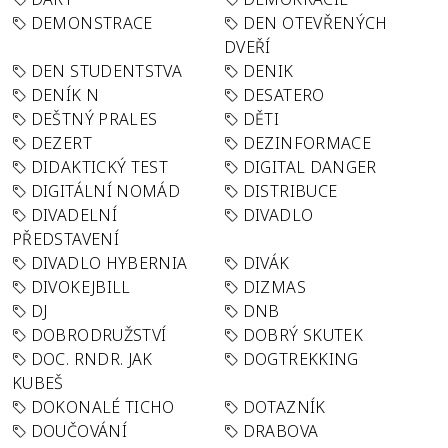
DEMONSTRACE
DEN OTEVŘENÝCH
DVEŘÍ
DEN STUDENTSTVA
DENIK
DENÍK N
DESATERO
DEŠTNÝ PRALES
DĚTI
DEZERT
DEZINFORMACE
DIDAKTICKÝ TEST
DIGITAL DANGER
DIGITÁLNÍ NOMÁD
DISTRIBUCE
DIVADELNÍ
DIVADLO
PŘEDSTAVENÍ
DIVADLO HYBERNIA
DIVÁK
DIVOKEJBILL
DIZMAS
DJ
DNB
DOBRODRUŽSTVÍ
DOBRÝ SKUTEK
DOC. RNDR. JAK
DOGTREKKING
KUBEŠ
DOKONALÉ TICHO
DOTAZNÍK
DOUČOVÁNÍ
DRABOVA