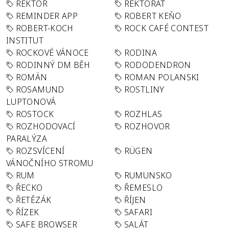
REKTOR
REKTORÁT
REMINDER APP
ROBERT KEŇO
ROBERT-KOCH
ROCK CAFÉ CONTEST
INSTITUT
ROCKOVÉ VÁNOCE
RODINA
RODINNÝ DM BĚH
RODODENDRON
ROMÁN
ROMAN POLANSKI
ROSAMUND
ROSTLINY
LUPTONOVÁ
ROSTOCK
ROZHLAS
ROZHODOVACÍ
ROZHOVOR
PARALÝZA
ROZSVÍCENÍ
RÜGEN
VÁNOČNÍHO STROMU
RUM
RUMUNSKO
ŘECKO
ŘEMESLO
ŘETĚZÁK
ŘÍJEN
ŘÍZEK
SAFARI
SAFE BROWSER
SALÁT