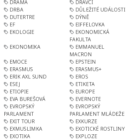
DRAMA
DRAVCI
DRBA
DŮLEŽITÉ UDÁLOSTI
DUTERTRE
DÝNĚ
EF
EIFFELOVKA
EKOLOGIE
EKONOMICKÁ
FAKULTA
EKONOMIKA
EMMANUEL
MACRON
EMOCE
EPSTEIN
ERASMUS
ERASMUS+
ERIK AXL SUND
EROS
ESEJ
ETIKETA
ETIOPIE
EUROPE
EVA BUREŠOVÁ
EVERNOTE
EVROPSKÝ
EVROPSKÝ
PARLAMENT
PARLAMENT MLÁDEŽE
EXIT TOUR
EXKURZE
EXMUSLIMKA
EXOTICKÉ ROSTLINY
EXOTIKA
EXPLOZE