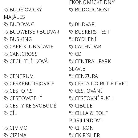
EKONOMICKÉ DNY
BUDĚJOVICKÝ
BUDOUCNOST
MAJÁLES
BUDOVA C
BUDVAR
BUDWEISER BUDVAR
BUSKERS FEST
BUSKING
BYDLENÍ
CAFÉ KLUB SLAVIE
CALENDAR
CANICROSS
CD
CECÍLIE JÍLKOVÁ
CENTRAL PARK
SLAVIE
CENTRUM
CENZURA
CESKEBUDEJOVICE
CESTA DO BUDĚJOVIC
CESTOPIS
CESTOVÁNÍ
CESTOVATELÉ
CESTOVNÍ RUCH
CESTY KE SVOBODĚ
CIBULE
CÍL
CILLA & ROLF
BÖRJLINDOVI
CIMMO
CITRON
CIZINA
CK FISHER