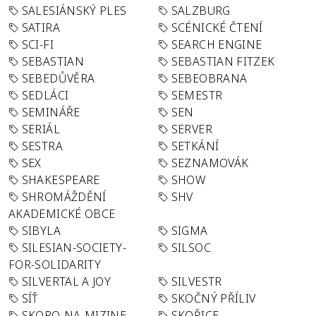
SALESIÁNSKÝ PLES
SALZBURG
SATIRA
SCÉNICKÉ ČTENÍ
SCI-FI
SEARCH ENGINE
SEBASTIAN
SEBASTIAN FITZEK
SEBEDŮVĚRA
SEBEOBRANA
SEDLÁCI
SEMESTR
SEMINÁŘE
SEN
SERIÁL
SERVER
SESTRA
SETKÁNÍ
SEX
SEZNAMOVÁK
SHAKESPEARE
SHOW
SHROMÁŽDĚNÍ
SHV
AKADEMICKÉ OBCE
SIBYLA
SIGMA
SILESIAN-SOCIETY-
SILSOC
FOR-SOLIDARITY
SILVERTAL A JOY
SILVESTR
SÍŤ
SKOČNÝ PŘÍLIV
SKORO-NA-MIZINE
SKOŘICE