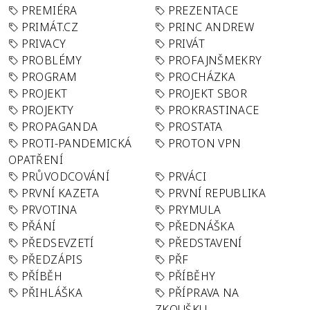
PREMIÉRA
PREZENTACE
PRIMÁT.CZ
PRINC ANDREW
PRIVACY
PRIVÁT
PROBLÉMY
PROFAJNŠMEKRY
PROGRAM
PROCHÁZKA
PROJEKT
PROJEKT SBOR
PROJEKTY
PROKRASTINACE
PROPAGANDA
PROSTATA
PROTI-PANDEMICKÁ
PROTON VPN
OPATŘENÍ
PRŮVODCOVÁNÍ
PRVÁCI
PRVNÍ KAZETA
PRVNÍ REPUBLIKA
PRVOTINA
PRYMULA
PŘÁNÍ
PŘEDNÁŠKA
PŘEDSEVZETÍ
PŘEDSTAVENÍ
PŘEDZÁPIS
PŘF
PŘÍBĚH
PŘÍBĚHY
PŘIHLÁŠKA
PŘÍPRAVA NA
ZKOUŠKU