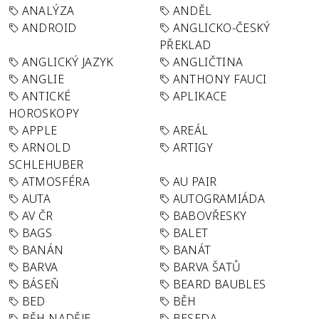
ANALÝZA
ANDĚL
ANDROID
ANGLICKO-ČESKÝ
PŘEKLAD
ANGLICKÝ JAZYK
ANGLIČTINA
ANGLIE
ANTHONY FAUCI
ANTICKÉ
APLIKACE
HOROSKOPY
APPLE
AREÁL
ARNOLD
ARTIGY
SCHLEHUBER
ATMOSFÉRA
AU PAIR
AUTA
AUTOGRAMIÁDA
AV ČR
BABOVŘESKY
BAGS
BALET
BANÁN
BANÁT
BARVA
BARVA ŠATŮ
BÁSEŇ
BEARD BAUBLES
BED
BĚH
BĚH NADĚJE
BESEDA