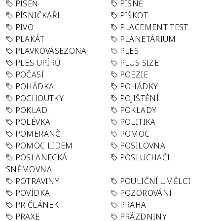
PÍSEŇ
PÍSNĚ
PÍSNIČKÁŘI
PIŠKOT
PIVO
PLACEMENT TEST
PLAKÁT
PLANETÁRIUM
PLAVKOVÁSEZONA
PLES
PLES UPÍRŮ
PLUS SIZE
POČASÍ
POEZIE
POHÁDKA
POHÁDKY
POCHOUTKY
POJIŠTĚNÍ
POKLAD
POKLADY
POLÉVKA
POLITIKA
POMERANČ
POMOC
POMOC LIDEM
POSILOVNA
POSLANECKÁ
POSLUCHAČI
SNĚMOVNA
POTRAVINY
POULIČNÍ UMĚLCI
POVÍDKA
POZOROVÁNÍ
PR ČLÁNEK
PRAHA
PRAXE
PRÁZDNINY