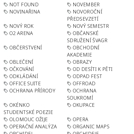
NOT FOUND
NOVEMBER
NOVINAŘINA
NOVOROČNÍ
PŘEDSEVZETÍ
NOVÝ ROK
NOVÝ SEMESTR
O2 ARENA
OBČANSKÉ
SDRUŽENÍ ŠVAGR
OBČERSTVENÍ
OBCHODNÍ
AKADEMIE
OBLEČENÍ
OBRAZY
OČKOVÁNÍ
OD DESÍTI K PĚTI
ODKLÁDÁNÍ
ODPAD FEST
OFFICE SUITE
OFFROAD
OCHRANA PŘÍRODY
OCHRANA
SOUKROMÍ
OKÉNKO
OKUPACE
STUDENTSKÉ POEZIE
OLOMOUC OŽIJE
OPERA
OPERAČNÍ ANALÝZA
ORGANIC MAPS
ORCHIDEJ
ORCHIDEJE