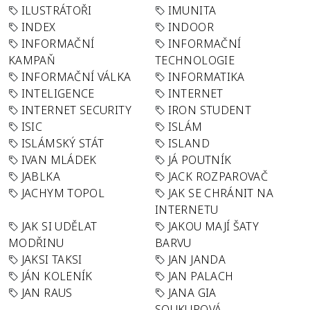
ILUSTRÁTOŘI
IMUNITA
INDEX
INDOOR
INFORMAČNÍ
INFORMAČNÍ
KAMPAŇ
TECHNOLOGIE
INFORMAČNÍ VÁLKA
INFORMATIKA
INTELIGENCE
INTERNET
INTERNET SECURITY
IRON STUDENT
ISIC
ISLÁM
ISLÁMSKÝ STÁT
ISLAND
IVAN MLÁDEK
JÁ POUTNÍK
JABLKA
JACK ROZPAROVAČ
JACHYM TOPOL
JAK SE CHRÁNIT NA
INTERNETU
JAK SI UDĚLAT
JAKOU MAJÍ ŠATY
MODŘINU
BARVU
JAKSI TAKSI
JAN JANDA
JÁN KOLENÍK
JAN PALACH
JAN RAUS
JANA GIA
SOUKUPOVÁ