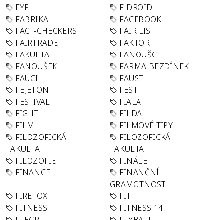
EYP
F-DROID
FABRIKA
FACEBOOK
FACT-CHECKERS
FAIR LIST
FAIRTRADE
FAKTOR
FAKULTA
FANOUŠCI
FANOUŠEK
FARMA BEZDÍNEK
FAUCI
FAUST
FEJETON
FEST
FESTIVAL
FIALA
FIGHT
FILDA
FILM
FILMOVÉ TIPY
FILOZOFICKÁ
FILOZOFICKÁ-
FAKULTA
FAKULTA
FILOZOFIE
FINÁLE
FINANCE
FINANČNÍ-
GRAMOTNOST
FIREFOX
FIT
FITNESS
FITNESS 14
FLEGR
FLYBALL