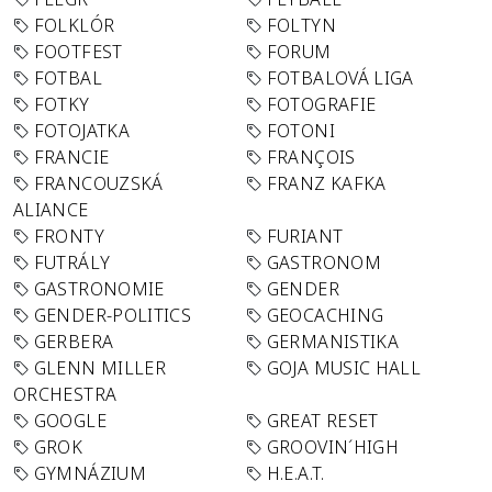
FOLKLÓR
FOLTYN
FOOTFEST
FORUM
FOTBAL
FOTBALOVÁ LIGA
FOTKY
FOTOGRAFIE
FOTOJATKA
FOTONI
FRANCIE
FRANÇOIS
FRANCOUZSKÁ
FRANZ KAFKA
ALIANCE
FRONTY
FURIANT
FUTRÁLY
GASTRONOM
GASTRONOMIE
GENDER
GENDER-POLITICS
GEOCACHING
GERBERA
GERMANISTIKA
GLENN MILLER
GOJA MUSIC HALL
ORCHESTRA
GOOGLE
GREAT RESET
GROK
GROOVIN´HIGH
GYMNÁZIUM
H.E.A.T.