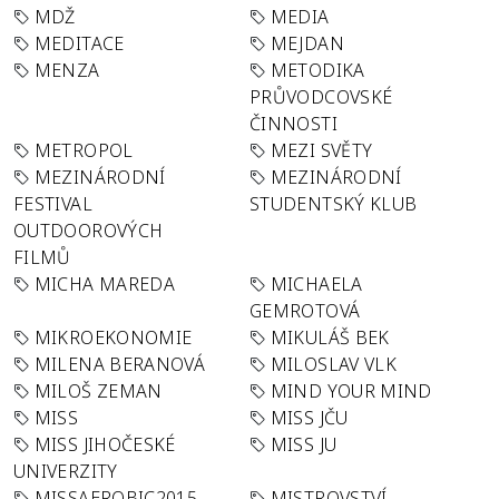
MDŽ
MEDIA
MEDITACE
MEJDAN
MENZA
METODIKA
PRŮVODCOVSKÉ
ČINNOSTI
METROPOL
MEZI SVĚTY
MEZINÁRODNÍ
MEZINÁRODNÍ
FESTIVAL
STUDENTSKÝ KLUB
OUTDOOROVÝCH
FILMŮ
MICHA MAREDA
MICHAELA
GEMROTOVÁ
MIKROEKONOMIE
MIKULÁŠ BEK
MILENA BERANOVÁ
MILOSLAV VLK
MILOŠ ZEMAN
MIND YOUR MIND
MISS
MISS JČU
MISS JIHOČESKÉ
MISS JU
UNIVERZITY
MISSAEROBIC2015
MISTROVSTVÍ