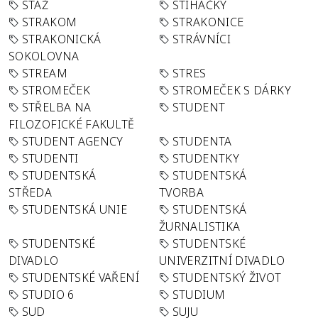
STÁŽ
STÍHAČKY
STRAKOM
STRAKONICE
STRAKONICKÁ
STRÁVNÍCI
SOKOLOVNA
STREAM
STRES
STROMEČEK
STROMEČEK S DÁRKY
STŘELBA NA
STUDENT
FILOZOFICKÉ FAKULTĚ
STUDENT AGENCY
STUDENTA
STUDENTI
STUDENTKY
STUDENTSKÁ
STUDENTSKÁ
STŘEDA
TVORBA
STUDENTSKÁ UNIE
STUDENTSKÁ
ŽURNALISTIKA
STUDENTSKÉ
STUDENTSKÉ
DIVADLO
UNIVERZITNÍ DIVADLO
STUDENTSKÉ VAŘENÍ
STUDENTSKÝ ŽIVOT
STUDIO 6
STUDIUM
SUD
SUJU