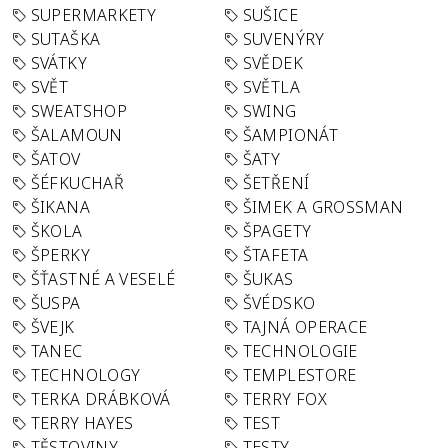
SUPERMARKETY
SUŠICE
SUTAŠKA
SUVENÝRY
SVÁTKY
SVĚDEK
SVĚT
SVĚTLA
SWEATSHOP
SWING
ŠALAMOUN
ŠAMPIONÁT
ŠATOV
ŠATY
ŠÉFKUCHAŘ
ŠETŘENÍ
ŠIKANA
ŠIMEK A GROSSMAN
ŠKOLA
ŠPAGETY
ŠPERKY
ŠTAFETA
ŠŤASTNÉ A VESELÉ
ŠUKAS
ŠUSPA
ŠVÉDSKO
ŠVEJK
TAJNÁ OPERACE
TANEC
TECHNOLOGIE
TECHNOLOGY
TEMPLESTORE
TERKA DRÁBKOVÁ
TERRY FOX
TERRY HAYES
TEST
TĚSTOVINY
TESTY