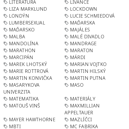
LITERATURA
LÍVANCE
LIZA MARKLUND
LOCKDOWN
LONDÝN
LUCIE SCHMIEDOVÁ
LUMBERSEXUAL
MAĎARSKA
MAĎARSKO
MAJÁLES
MALBA
MALÉ DIVADLO
MANDOLÍNA
MANDRAGE
MARATHON
MARATON
MARCIPÁN
MÁRDI
MAREK LHOTSKÝ
MARIAN VOJTKO
MARIE ROTTROVÁ
MARTIN HILSKÝ
MARTIN KONVIČKA
MARTIN PUTNA
MASARYKOVA
MASO
UNIVERZITA
MATEMATIKA
MATERIÁLY
MATOUŠ VINŠ
MAXMILLIAN
APPELTAUER
MAYER HAWTHORNE
MAZLÍČCI
MBTI
MC FABRIKA