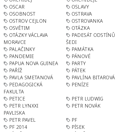
OSCAR
OSLAVY
OSOBNOST
OSTRAVA
OSTROV CEJLON
OSTROVANKA
OSVĚTIM
OTÁZKA
OTÁZKY VÁCLAVA
PADESÁT ODSTÍNŮ
MORAVCE
ŠEDI
PALAČINKY
PAMÁTKA
PANDEMIE
PÁNOVÉ
PAPUA NOVA GUINEA
PARTY
PAŘÍŽ
PÁTEK
PAVLA SMETANOVÁ
PAVLÍNA BITAROVÁ
PEDAGOGICKÁ
PENÍZE
FAKULTA
PETICE
PETR LUDWIG
PETR LYNXXI
PETR NOVÁK
PAVLISKA
PETR PAVEL
PF
PF 2014
PÍSEK