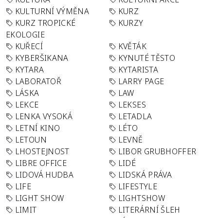
KULTURNÍ VÝMĚNA
KURZ
KURZ TROPICKÉ
KURZY
EKOLOGIE
KUŘECÍ
KVĚTÁK
KYBERŠIKANA
KYNUTÉ TĚSTO
KYTARA
KYTARISTA
LABORATOŘ
LARRY PAGE
LÁSKA
LAW
LEKCE
LEKSES
LENKA VYSOKÁ
LETADLA
LETNÍ KINO
LÉTO
LETOUN
LEVNĚ
LHOSTEJNOST
LIBOR GRUBHOFFER
LIBRE OFFICE
LIDÉ
LIDOVÁ HUDBA
LIDSKÁ PRÁVA
LIFE
LIFESTYLE
LIGHT SHOW
LIGHTSHOW
LIMIT
LITERÁRNÍ ŠLEH