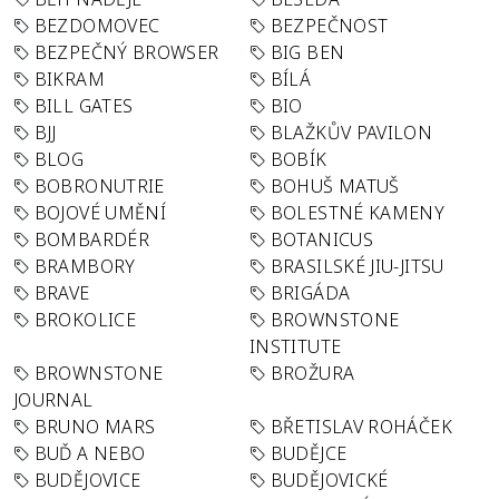
BEZDOMOVEC
BEZPEČNOST
BEZPEČNÝ BROWSER
BIG BEN
BIKRAM
BÍLÁ
BILL GATES
BIO
BJJ
BLAŽKŮV PAVILON
BLOG
BOBÍK
BOBRONUTRIE
BOHUŠ MATUŠ
BOJOVÉ UMĚNÍ
BOLESTNÉ KAMENY
BOMBARDÉR
BOTANICUS
BRAMBORY
BRASILSKÉ JIU-JITSU
BRAVE
BRIGÁDA
BROKOLICE
BROWNSTONE
INSTITUTE
BROWNSTONE
BROŽURA
JOURNAL
BRUNO MARS
BŘETISLAV ROHÁČEK
BUĎ A NEBO
BUDĚJCE
BUDĚJOVICE
BUDĚJOVICKÉ