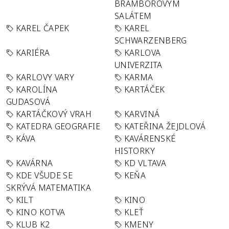
BRAMBOROVÝM
SALÁTEM
KAREL ČAPEK
KAREL
SCHWARZENBERG
KARIÉRA
KARLOVA
UNIVERZITA
KARLOVY VARY
KARMA
KAROLÍNA
KARTÁČEK
GUDASOVÁ
KARTÁČKOVÝ VRAH
KARVINÁ
KATEDRA GEOGRAFIE
KATEŘINA ŽEJDLOVÁ
KÁVA
KAVÁRENSKÉ
HISTORKY
KAVÁRNA
KD VLTAVA
KDE VŠUDE SE
KEŇA
SKRÝVÁ MATEMATIKA
KILT
KINO
KINO KOTVA
KLEŤ
KLUB K2
KMENY