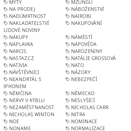
MÝTY
MZUNGU
NA PRODEJ
NÁBOŽENSTVÍ
NADÚMRTNOST
NAIROBI
NAKLADATELSTVÍ
NAKUPOVÁNÍ
LIDOVÉ NOVINY
NÁKUPY
NÁMĚSTÍ
NÁPLAVKA
NÁPOVĚDA
NARCIS
NAROZENINY
NASTAZ.CZ
NATÁLIE GROSSOVÁ
NATIVIA
NATO
NÁVŠTĚVNÍCI
NÁZORY
NEANDRTÁL S
NEBEZPEČÍ
IPHONEM
NĚMČINA
NĚMECKO
NERVY V KÝBLU
NESLYŠÍCÍ
NEZAMĚSTNANOST
NICHOLAS CARR
NICHOLAS WINTON
NITRA
NOE
NOMINACE
NONAME
NORMALIZACE