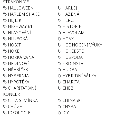
STRAKONICE
HALLOWEEN
HARLEJ
HARLEM SHAKE
HÁZENÁ
HEJLÍK
HERCI
HIGHWAY 61
HISTORIE
HLASOVÁNÍ
HLAVOLAM
HLUBOKÁ
HOAX
HOBIT
HODNOCENÍ VÝUKY
HOKEJ
HOKEJISTÉ
HORKÁ VANA
HOSPODA
HRDINOVÉ
HRDINSTVÍ
HŘEBÍČEK
HUDBA
HYBERNIA
HYBRIDNÍ VÁLKA
HYPOTÉKA
CHARITA
CHARITATIVNÍ
CHEB
KONCERT
CHIA SEMÍNKA
CHINASKI
CHŮZE
CHYBA
IDEOLOGIE
IGY