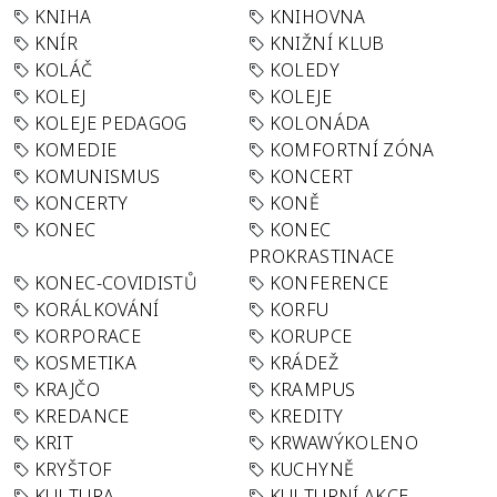
KNIHA
KNIHOVNA
KNÍR
KNIŽNÍ KLUB
KOLÁČ
KOLEDY
KOLEJ
KOLEJE
KOLEJE PEDAGOG
KOLONÁDA
KOMEDIE
KOMFORTNÍ ZÓNA
KOMUNISMUS
KONCERT
KONCERTY
KONĚ
KONEC
KONEC
PROKRASTINACE
KONEC-COVIDISTŮ
KONFERENCE
KORÁLKOVÁNÍ
KORFU
KORPORACE
KORUPCE
KOSMETIKA
KRÁDEŽ
KRAJČO
KRAMPUS
KREDANCE
KREDITY
KRIT
KRWAWÝKOLENO
KRYŠTOF
KUCHYNĚ
KULTURA
KULTURNÍ AKCE