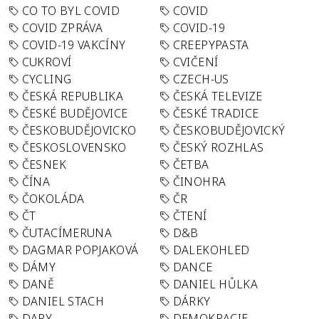
CO TO BYL COVID
COVID
COVID ZPRÁVA
COVID-19
COVID-19 VAKCÍNY
CREEPYPASTA
CUKROVÍ
CVIČENÍ
CYCLING
CZECH-US
ČESKÁ REPUBLIKA
ČESKÁ TELEVIZE
ČESKÉ BUDĚJOVICE
ČESKÉ TRADICE
ČESKOBUDĚJOVICKO
ČESKOBUDĚJOVICKÝ
ČESKOSLOVENSKO
ČESKÝ ROZHLAS
ČESNEK
ČETBA
ČÍNA
ČINOHRA
ČOKOLÁDA
ČR
ČT
ČTENÍ
ČUTACÍMERUNA
D&B
DAGMAR POPJAKOVÁ
DALEKOHLED
DÁMY
DANCE
DANĚ
DANIEL HŮLKA
DANIEL STACH
DÁRKY
DARY
DEMOKRACIE