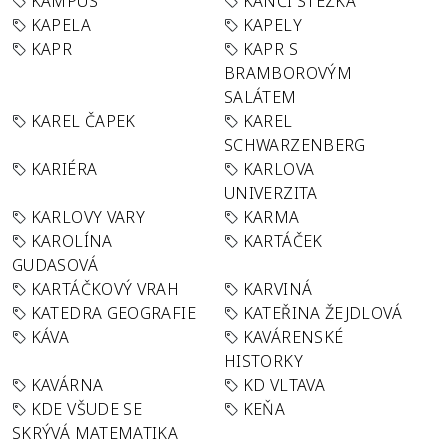
KAMPUS
KANČÍ STEZKA
KAPELA
KAPELY
KAPR
KAPR S
BRAMBOROVÝM
SALÁTEM
KAREL ČAPEK
KAREL
SCHWARZENBERG
KARIÉRA
KARLOVA
UNIVERZITA
KARLOVY VARY
KARMA
KAROLÍNA
KARTÁČEK
GUDASOVÁ
KARTÁČKOVÝ VRAH
KARVINÁ
KATEDRA GEOGRAFIE
KATEŘINA ŽEJDLOVÁ
KÁVA
KAVÁRENSKÉ
HISTORKY
KAVÁRNA
KD VLTAVA
KDE VŠUDE SE
KEŇA
SKRÝVÁ MATEMATIKA