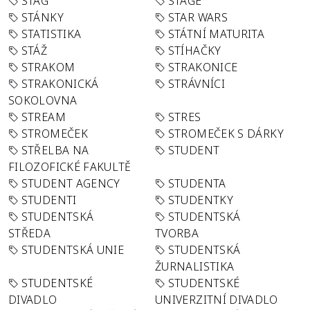
STAG
STAGE
STÁNKY
STAR WARS
STATISTIKA
STÁTNÍ MATURITA
STÁŽ
STÍHAČKY
STRAKOM
STRAKONICE
STRAKONICKÁ
STRÁVNÍCI
SOKOLOVNA
STREAM
STRES
STROMEČEK
STROMEČEK S DÁRKY
STŘELBA NA
STUDENT
FILOZOFICKÉ FAKULTĚ
STUDENT AGENCY
STUDENTA
STUDENTI
STUDENTKY
STUDENTSKÁ
STUDENTSKÁ
STŘEDA
TVORBA
STUDENTSKÁ UNIE
STUDENTSKÁ
ŽURNALISTIKA
STUDENTSKÉ
STUDENTSKÉ
DIVADLO
UNIVERZITNÍ DIVADLO