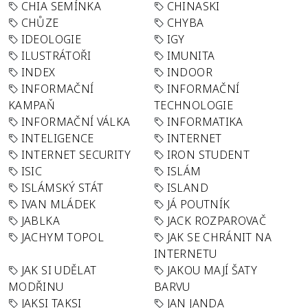
CHIA SEMÍNKA
CHINASKI
CHŮZE
CHYBA
IDEOLOGIE
IGY
ILUSTRÁTOŘI
IMUNITA
INDEX
INDOOR
INFORMAČNÍ
INFORMAČNÍ
KAMPAŇ
TECHNOLOGIE
INFORMAČNÍ VÁLKA
INFORMATIKA
INTELIGENCE
INTERNET
INTERNET SECURITY
IRON STUDENT
ISIC
ISLÁM
ISLÁMSKÝ STÁT
ISLAND
IVAN MLÁDEK
JÁ POUTNÍK
JABLKA
JACK ROZPAROVAČ
JACHYM TOPOL
JAK SE CHRÁNIT NA
INTERNETU
JAK SI UDĚLAT
JAKOU MAJÍ ŠATY
MODŘINU
BARVU
JAKSI TAKSI
JAN JANDA