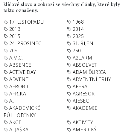
klíčové slovo a zobrazí se všechny články, které byly
takto označeny.
17. LISTOPADU
1968
2013
2014
2015
2025
24. PROSINEC
31. ŘÍJEN
70S
750
A.M.C.
A2LARM
ABSENCE
ABSOLVET
ACTIVE DAY
ADAM ĎURICA
ADVENT
ADVENTNÍ TRHY
AEROBIC
AFERA
AFRIKA
AGRESOR
AI
AIESEC
AKADEMICKÉ
AKADEMIE
PŮLHODINKY
AKCE
AKTIVITY
ALJAŠKA
AMERICKÝ