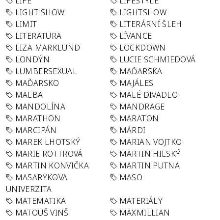
LIFE
LIFESTYLE
LIGHT SHOW
LIGHTSHOW
LIMIT
LITERÁRNÍ ŠLEH
LITERATURA
LÍVANCE
LIZA MARKLUND
LOCKDOWN
LONDÝN
LUCIE SCHMIEDOVÁ
LUMBERSEXUAL
MAĎARSKA
MAĎARSKO
MAJÁLES
MALBA
MALÉ DIVADLO
MANDOLÍNA
MANDRAGE
MARATHON
MARATON
MARCIPÁN
MÁRDI
MAREK LHOTSKÝ
MARIAN VOJTKO
MARIE ROTTROVÁ
MARTIN HILSKÝ
MARTIN KONVIČKA
MARTIN PUTNA
MASARYKOVA
MASO
UNIVERZITA
MATEMATIKA
MATERIÁLY
MATOUŠ VINŠ
MAXMILLIAN