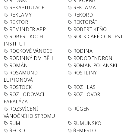
REDAKCE
REFORMY
REKAPITULACE
REKLAMA
REKLAMY
REKORD
REKTOR
REKTORÁT
REMINDER APP
ROBERT KEŇO
ROBERT-KOCH
ROCK CAFÉ CONTEST
INSTITUT
ROCKOVÉ VÁNOCE
RODINA
RODINNÝ DM BĚH
RODODENDRON
ROMÁN
ROMAN POLANSKI
ROSAMUND
ROSTLINY
LUPTONOVÁ
ROSTOCK
ROZHLAS
ROZHODOVACÍ
ROZHOVOR
PARALÝZA
ROZSVÍCENÍ
RÜGEN
VÁNOČNÍHO STROMU
RUM
RUMUNSKO
ŘECKO
ŘEMESLO