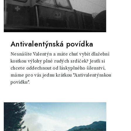
Antivalentýnská povídka
Nesnášíte Valentýn a máte chuť vybít dlažební
kostkou výlohy plné rudých srdíček? Jestli si
chcete oddechnout od láskyplného šílenství,
máme pro vás jednu krátkou "Antivalentýnskou
povídku".