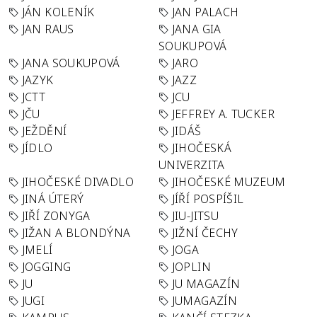
JÁN KOLENÍK
JAN PALACH
JAN RAUS
JANA GIA
SOUKUPOVÁ
JANA SOUKUPOVÁ
JARO
JAZYK
JAZZ
JCTT
JCU
JČU
JEFFREY A. TUCKER
JEŽDĚNÍ
JIDÁŠ
JÍDLO
JIHOČESKÁ
UNIVERZITA
JIHOČESKÉ DIVADLO
JIHOČESKÉ MUZEUM
JINÁ ÚTERÝ
JÍŘÍ POSPÍŠIL
JIŘÍ ZONYGA
JIU-JITSU
JIŽAN A BLONDÝNA
JIŽNÍ ČECHY
JMELÍ
JOGA
JOGGING
JOPLIN
JU
JU MAGAZÍN
JUGI
JUMAGAZÍN