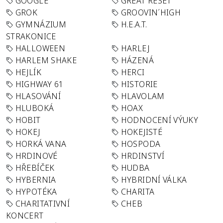
GOOGLE
GREAT RESET
GROK
GROOVIN´HIGH
GYMNÁZIUM
H.E.A.T.
STRAKONICE
HALLOWEEN
HARLEJ
HARLEM SHAKE
HÁZENÁ
HEJLÍK
HERCI
HIGHWAY 61
HISTORIE
HLASOVÁNÍ
HLAVOLAM
HLUBOKÁ
HOAX
HOBIT
HODNOCENÍ VÝUKY
HOKEJ
HOKEJISTÉ
HORKÁ VANA
HOSPODA
HRDINOVÉ
HRDINSTVÍ
HŘEBÍČEK
HUDBA
HYBERNIA
HYBRIDNÍ VÁLKA
HYPOTÉKA
CHARITA
CHARITATIVNÍ
CHEB
KONCERT