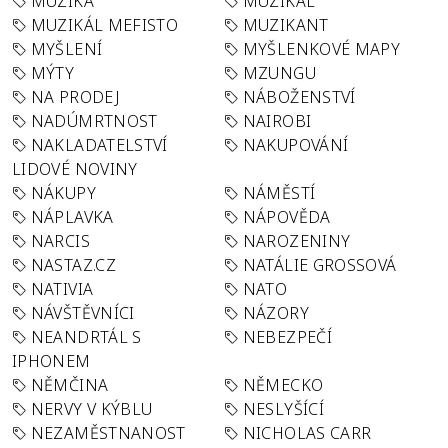
MUZIKA
MUZIKÁL
MUZIKÁL MEFISTO
MUZIKANT
MYŠLENÍ
MYŠLENKOVÉ MAPY
MÝTY
MZUNGU
NA PRODEJ
NÁBOŽENSTVÍ
NADÚMRTNOST
NAIROBI
NAKLADATELSTVÍ
NAKUPOVÁNÍ
LIDOVÉ NOVINY
NÁKUPY
NÁMĚSTÍ
NÁPLAVKA
NÁPOVĚDA
NARCIS
NAROZENINY
NASTAZ.CZ
NATÁLIE GROSSOVÁ
NATIVIA
NATO
NÁVŠTĚVNÍCI
NÁZORY
NEANDRTÁL S
NEBEZPEČÍ
IPHONEM
NĚMČINA
NĚMECKO
NERVY V KÝBLU
NESLYŠÍCÍ
NEZAMĚSTNANOST
NICHOLAS CARR