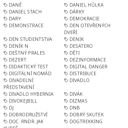
DANĚ
DANIEL HŮLKA
DANIEL STACH
DÁRKY
DARY
DEMOKRACIE
DEMONSTRACE
DEN OTEVŘENÝCH
DVEŘÍ
DEN STUDENTSTVA
DENIK
DENÍK N
DESATERO
DEŠTNÝ PRALES
DĚTI
DEZERT
DEZINFORMACE
DIDAKTICKÝ TEST
DIGITAL DANGER
DIGITÁLNÍ NOMÁD
DISTRIBUCE
DIVADELNÍ
DIVADLO
PŘEDSTAVENÍ
DIVADLO HYBERNIA
DIVÁK
DIVOKEJBILL
DIZMAS
DJ
DNB
DOBRODRUŽSTVÍ
DOBRÝ SKUTEK
DOC. RNDR. JAK
DOGTREKKING