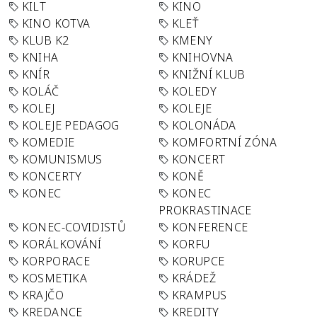
KILT
KINO
KINO KOTVA
KLEŤ
KLUB K2
KMENY
KNIHA
KNIHOVNA
KNÍR
KNIŽNÍ KLUB
KOLÁČ
KOLEDY
KOLEJ
KOLEJE
KOLEJE PEDAGOG
KOLONÁDA
KOMEDIE
KOMFORTNÍ ZÓNA
KOMUNISMUS
KONCERT
KONCERTY
KONĚ
KONEC
KONEC
PROKRASTINACE
KONEC-COVIDISTŮ
KONFERENCE
KORÁLKOVÁNÍ
KORFU
KORPORACE
KORUPCE
KOSMETIKA
KRÁDEŽ
KRAJČO
KRAMPUS
KREDANCE
KREDITY