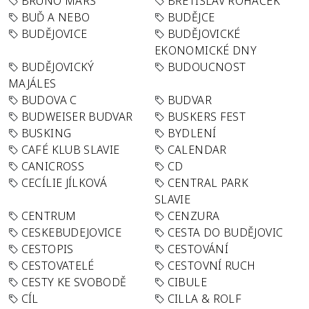
BRUNO MARS
BŘETISLAV ROHÁČEK
BUĎ A NEBO
BUDĚJCE
BUDĚJOVICE
BUDĚJOVICKÉ
EKONOMICKÉ DNY
BUDĚJOVICKÝ
BUDOUCNOST
MAJÁLES
BUDOVA C
BUDVAR
BUDWEISER BUDVAR
BUSKERS FEST
BUSKING
BYDLENÍ
CAFÉ KLUB SLAVIE
CALENDAR
CANICROSS
CD
CECÍLIE JÍLKOVÁ
CENTRAL PARK
SLAVIE
CENTRUM
CENZURA
CESKEBUDEJOVICE
CESTA DO BUDĚJOVIC
CESTOPIS
CESTOVÁNÍ
CESTOVATELÉ
CESTOVNÍ RUCH
CESTY KE SVOBODĚ
CIBULE
CÍL
CILLA & ROLF