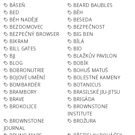
BÁSEŇ
BEARD BAUBLES
BED
BĚH
BĚH NADĚJE
BESEDA
BEZDOMOVEC
BEZPEČNOST
BEZPEČNÝ BROWSER
BIG BEN
BIKRAM
BÍLÁ
BILL GATES
BIO
BJJ
BLAŽKŮV PAVILON
BLOG
BOBÍK
BOBRONUTRIE
BOHUŠ MATUŠ
BOJOVÉ UMĚNÍ
BOLESTNÉ KAMENY
BOMBARDÉR
BOTANICUS
BRAMBORY
BRASILSKÉ JIU-JITSU
BRAVE
BRIGÁDA
BROKOLICE
BROWNSTONE
INSTITUTE
BROWNSTONE
BROŽURA
JOURNAL