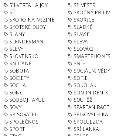
SILVERTAL A JOY
SILVESTR
SÍŤ
SKOČNÝ PŘÍLIV
SKORO-NA-MIZINE
SKOŘICE
SKOTSKÉ DUDY
SLADKÉ
SLANÝ
SLÁVIE
SLENDERMAN
SLEVA
SLEVY
SLOVÁCI
SLOVENSKO
SMARTPHONES
SNÍDANĚ
SNÍH
SOBOTA
SOCIÁLNÍ VĚDY
SOCIETY
SOFIE
SOCHA
SOKOLÁK
SONG
SONJIN DENÍK
SOUBOJ FAKULT
SOUTĚŽ
SOVY
SPARTAN RACE
SPISOVATEL
SPISOVATELKA
SPOLEČNOST
SPOLUJIZDA
SPORT
SRÍ LANKA