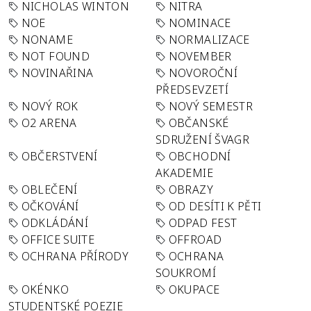
NICHOLAS WINTON
NITRA
NOE
NOMINACE
NONAME
NORMALIZACE
NOT FOUND
NOVEMBER
NOVINAŘINA
NOVOROČNÍ
PŘEDSEVZETÍ
NOVÝ ROK
NOVÝ SEMESTR
O2 ARENA
OBČANSKÉ
SDRUŽENÍ ŠVAGR
OBČERSTVENÍ
OBCHODNÍ
AKADEMIE
OBLEČENÍ
OBRAZY
OČKOVÁNÍ
OD DESÍTI K PĚTI
ODKLÁDÁNÍ
ODPAD FEST
OFFICE SUITE
OFFROAD
OCHRANA PŘÍRODY
OCHRANA
SOUKROMÍ
OKÉNKO
OKUPACE
STUDENTSKÉ POEZIE