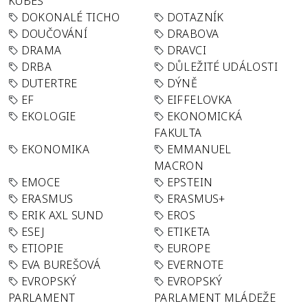
KUBEŠ
DOKONALÉ TICHO
DOTAZNÍK
DOUČOVÁNÍ
DRABOVA
DRAMA
DRAVCI
DRBA
DŮLEŽITÉ UDÁLOSTI
DUTERTRE
DÝNĚ
EF
EIFFELOVKA
EKOLOGIE
EKONOMICKÁ
FAKULTA
EKONOMIKA
EMMANUEL
MACRON
EMOCE
EPSTEIN
ERASMUS
ERASMUS+
ERIK AXL SUND
EROS
ESEJ
ETIKETA
ETIOPIE
EUROPE
EVA BUREŠOVÁ
EVERNOTE
EVROPSKÝ
EVROPSKÝ
PARLAMENT
PARLAMENT MLÁDEŽE