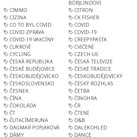
BÖRJLINDOVI
CIMMO
CITRON
CIZINA
CK FISHER
CO TO BYL COVID
COVID
COVID ZPRÁVA
COVID-19
COVID-19 VAKCÍNY
CREEPYPASTA
CUKROVÍ
CVIČENÍ
CYCLING
CZECH-US
ČESKÁ REPUBLIKA
ČESKÁ TELEVIZE
ČESKÉ BUDĚJOVICE
ČESKÉ TRADICE
ČESKOBUDĚJOVICKO
ČESKOBUDĚJOVICKÝ
ČESKOSLOVENSKO
ČESKÝ ROZHLAS
ČESNEK
ČETBA
ČÍNA
ČINOHRA
ČOKOLÁDA
ČR
ČT
ČTENÍ
ČUTACÍMERUNA
D&B
DAGMAR POPJAKOVÁ
DALEKOHLED
DÁMY
DANCE