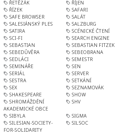
ŘETĚZÁK
ŘÍJEN
ŘÍZEK
SAFARI
SAFE BROWSER
SALÁT
SALESIÁNSKÝ PLES
SALZBURG
SATIRA
SCÉNICKÉ ČTENÍ
SCI-FI
SEARCH ENGINE
SEBASTIAN
SEBASTIAN FITZEK
SEBEDŮVĚRA
SEBEOBRANA
SEDLÁCI
SEMESTR
SEMINÁŘE
SEN
SERIÁL
SERVER
SESTRA
SETKÁNÍ
SEX
SEZNAMOVÁK
SHAKESPEARE
SHOW
SHROMÁŽDĚNÍ
SHV
AKADEMICKÉ OBCE
SIBYLA
SIGMA
SILESIAN-SOCIETY-
SILSOC
FOR-SOLIDARITY