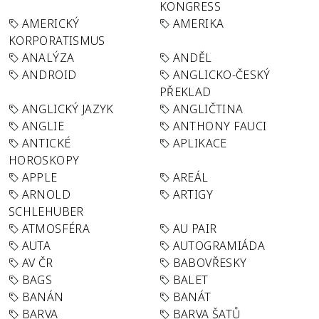
KONGRESS
AMERICKÝ
AMERIKA
KORPORATISMUS
ANALÝZA
ANDĚL
ANDROID
ANGLICKO-ČESKÝ
PŘEKLAD
ANGLICKÝ JAZYK
ANGLIČTINA
ANGLIE
ANTHONY FAUCI
ANTICKÉ
APLIKACE
HOROSKOPY
APPLE
AREÁL
ARNOLD
ARTIGY
SCHLEHUBER
ATMOSFÉRA
AU PAIR
AUTA
AUTOGRAMIÁDA
AV ČR
BABOVŘESKY
BAGS
BALET
BANÁN
BANÁT
BARVA
BARVA ŠATŮ