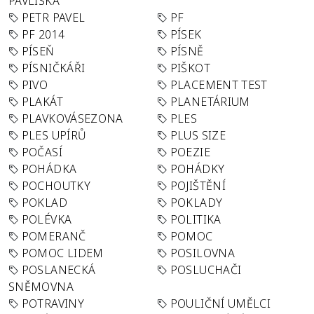
PAVLISKA
PETR PAVEL
PF
PF 2014
PÍSEK
PÍSEŇ
PÍSNĚ
PÍSNIČKÁŘI
PIŠKOT
PIVO
PLACEMENT TEST
PLAKÁT
PLANETÁRIUM
PLAVKOVÁSEZONA
PLES
PLES UPÍRŮ
PLUS SIZE
POČASÍ
POEZIE
POHÁDKA
POHÁDKY
POCHOUTKY
POJIŠTĚNÍ
POKLAD
POKLADY
POLÉVKA
POLITIKA
POMERANČ
POMOC
POMOC LIDEM
POSILOVNA
POSLANECKÁ
POSLUCHAČI
SNĚMOVNA
POTRAVINY
POULIČNÍ UMĚLCI