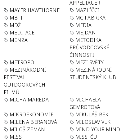
APPELTAUER
MAYER HAWTHORNE
MAZLÍČCI
MBTI
MC FABRIKA
MDŽ
MEDIA
MEDITACE
MEJDAN
MENZA
METODIKA
PRŮVODCOVSKÉ
ČINNOSTI
METROPOL
MEZI SVĚTY
MEZINÁRODNÍ
MEZINÁRODNÍ
FESTIVAL
STUDENTSKÝ KLUB
OUTDOOROVÝCH
FILMŮ
MICHA MAREDA
MICHAELA
GEMROTOVÁ
MIKROEKONOMIE
MIKULÁŠ BEK
MILENA BERANOVÁ
MILOSLAV VLK
MILOŠ ZEMAN
MIND YOUR MIND
MISS
MISS JČU