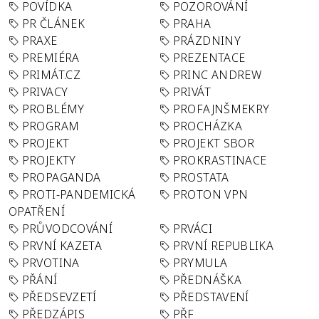
POVÍDKA
POZOROVÁNÍ
PR ČLÁNEK
PRAHA
PRAXE
PRÁZDNINY
PREMIÉRA
PREZENTACE
PRIMÁT.CZ
PRINC ANDREW
PRIVACY
PRIVÁT
PROBLÉMY
PROFAJNŠMEKRY
PROGRAM
PROCHÁZKA
PROJEKT
PROJEKT SBOR
PROJEKTY
PROKRASTINACE
PROPAGANDA
PROSTATA
PROTI-PANDEMICKÁ
PROTON VPN
OPATŘENÍ
PRŮVODCOVÁNÍ
PRVÁCI
PRVNÍ KAZETA
PRVNÍ REPUBLIKA
PRVOTINA
PRYMULA
PŘÁNÍ
PŘEDNÁŠKA
PŘEDSEVZETÍ
PŘEDSTAVENÍ
PŘEDZÁPIS
PŘF