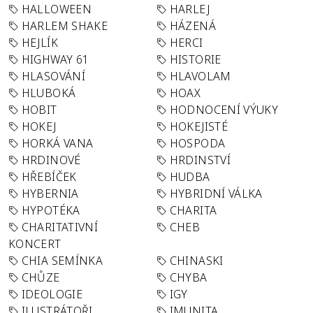
HALLOWEEN
HARLEJ
HARLEM SHAKE
HÁZENÁ
HEJLÍK
HERCI
HIGHWAY 61
HISTORIE
HLASOVÁNÍ
HLAVOLAM
HLUBOKÁ
HOAX
HOBIT
HODNOCENÍ VÝUKY
HOKEJ
HOKEJISTÉ
HORKÁ VANA
HOSPODA
HRDINOVÉ
HRDINSTVÍ
HŘEBÍČEK
HUDBA
HYBERNIA
HYBRIDNÍ VÁLKA
HYPOTÉKA
CHARITA
CHARITATIVNÍ
CHEB
KONCERT
CHIA SEMÍNKA
CHINASKI
CHŮZE
CHYBA
IDEOLOGIE
IGY
ILUSTRÁTOŘI
IMUNITA