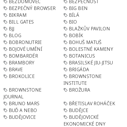
BEZDOMOVEC
BEZPEČNOST
BEZPEČNÝ BROWSER
BIG BEN
BIKRAM
BÍLÁ
BILL GATES
BIO
BJJ
BLAŽKŮV PAVILON
BLOG
BOBÍK
BOBRONUTRIE
BOHUŠ MATUŠ
BOJOVÉ UMĚNÍ
BOLESTNÉ KAMENY
BOMBARDÉR
BOTANICUS
BRAMBORY
BRASILSKÉ JIU-JITSU
BRAVE
BRIGÁDA
BROKOLICE
BROWNSTONE
INSTITUTE
BROWNSTONE
BROŽURA
JOURNAL
BRUNO MARS
BŘETISLAV ROHÁČEK
BUĎ A NEBO
BUDĚJCE
BUDĚJOVICE
BUDĚJOVICKÉ
EKONOMICKÉ DNY