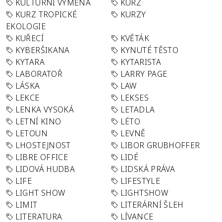
KULTURNÍ VÝMĚNA
KURZ
KURZ TROPICKÉ
KURZY
EKOLOGIE
KUŘECÍ
KVĚTÁK
KYBERŠIKANA
KYNUTÉ TĚSTO
KYTARA
KYTARISTA
LABORATOŘ
LARRY PAGE
LÁSKA
LAW
LEKCE
LEKSES
LENKA VYSOKÁ
LETADLA
LETNÍ KINO
LÉTO
LETOUN
LEVNĚ
LHOSTEJNOST
LIBOR GRUBHOFFER
LIBRE OFFICE
LIDÉ
LIDOVÁ HUDBA
LIDSKÁ PRÁVA
LIFE
LIFESTYLE
LIGHT SHOW
LIGHTSHOW
LIMIT
LITERÁRNÍ ŠLEH
LITERATURA
LÍVANCE