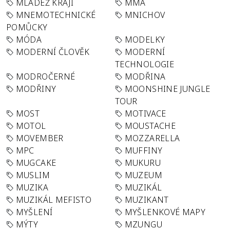
MLÁDEŽ KRAJI
MMA
MNEMOTECHNICKÉ
MNICHOV
POMŮCKY
MÓDA
MODELKY
MODERNÍ ČLOVĚK
MODERNÍ
TECHNOLOGIE
MODROČERNÉ
MODŘINA
MODŘINY
MOONSHINE JUNGLE
TOUR
MOST
MOTIVACE
MOTOL
MOUSTACHE
MOVEMBER
MOZZARELLA
MPC
MUFFINY
MUGCAKE
MUKURU
MUSLIM
MUZEUM
MUZIKA
MUZIKÁL
MUZIKÁL MEFISTO
MUZIKANT
MYŠLENÍ
MYŠLENKOVÉ MAPY
MÝTY
MZUNGU