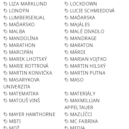
LIZA MARKLUND
LOCKDOWN
LONDÝN
LUCIE SCHMIEDOVÁ
LUMBERSEXUAL
MAĎARSKA
MAĎARSKO
MAJÁLES
MALBA
MALÉ DIVADLO
MANDOLÍNA
MANDRAGE
MARATHON
MARATON
MARCIPÁN
MÁRDI
MAREK LHOTSKÝ
MARIAN VOJTKO
MARIE ROTTROVÁ
MARTIN HILSKÝ
MARTIN KONVIČKA
MARTIN PUTNA
MASARYKOVA
MASO
UNIVERZITA
MATEMATIKA
MATERIÁLY
MATOUŠ VINŠ
MAXMILLIAN
APPELTAUER
MAYER HAWTHORNE
MAZLÍČCI
MBTI
MC FABRIKA
MDŽ
MEDIA