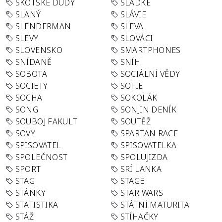
SKOTSKÉ DUDY
SLADKÉ
SLANÝ
SLÁVIE
SLENDERMAN
SLEVA
SLEVY
SLOVÁCI
SLOVENSKO
SMARTPHONES
SNÍDANĚ
SNÍH
SOBOTA
SOCIÁLNÍ VĚDY
SOCIETY
SOFIE
SOCHA
SOKOLÁK
SONG
SONJIN DENÍK
SOUBOJ FAKULT
SOUTĚŽ
SOVY
SPARTAN RACE
SPISOVATEL
SPISOVATELKA
SPOLEČNOST
SPOLUJIZDA
SPORT
SRÍ LANKA
STAG
STAGE
STÁNKY
STAR WARS
STATISTIKA
STÁTNÍ MATURITA
STÁŽ
STÍHAČKY