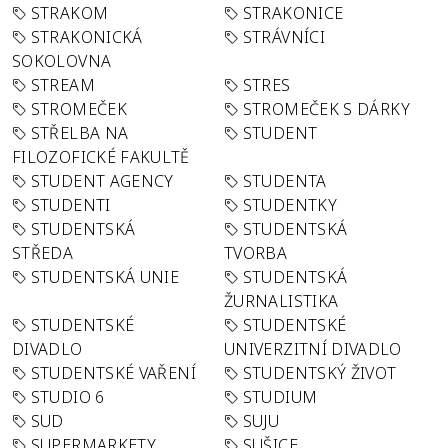
STRAKOM
STRAKONICE
STRAKONICKÁ
STRÁVNÍCI
SOKOLOVNA
STREAM
STRES
STROMEČEK
STROMEČEK S DÁRKY
STŘELBA NA
STUDENT
FILOZOFICKÉ FAKULTĚ
STUDENT AGENCY
STUDENTA
STUDENTI
STUDENTKY
STUDENTSKÁ
STUDENTSKÁ
STŘEDA
TVORBA
STUDENTSKÁ UNIE
STUDENTSKÁ
ŽURNALISTIKA
STUDENTSKÉ
STUDENTSKÉ
DIVADLO
UNIVERZITNÍ DIVADLO
STUDENTSKÉ VAŘENÍ
STUDENTSKÝ ŽIVOT
STUDIO 6
STUDIUM
SUD
SUJU
SUPERMARKETY
SUŠICE