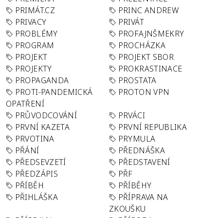
PRIMÁT.CZ
PRINC ANDREW
PRIVACY
PRIVÁT
PROBLÉMY
PROFAJNŠMEKRY
PROGRAM
PROCHÁZKA
PROJEKT
PROJEKT SBOR
PROJEKTY
PROKRASTINACE
PROPAGANDA
PROSTATA
PROTI-PANDEMICKÁ
PROTON VPN
OPATŘENÍ
PRŮVODCOVÁNÍ
PRVÁCI
PRVNÍ KAZETA
PRVNÍ REPUBLIKA
PRVOTINA
PRYMULA
PŘÁNÍ
PŘEDNÁŠKA
PŘEDSEVZETÍ
PŘEDSTAVENÍ
PŘEDZÁPIS
PŘF
PŘÍBĚH
PŘÍBĚHY
PŘIHLÁŠKA
PŘÍPRAVA NA
ZKOUŠKU