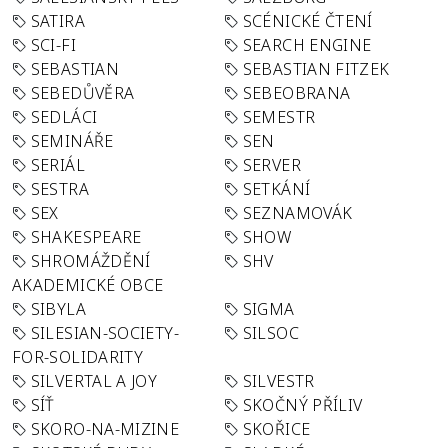
SATIRA
SCÉNICKÉ ČTENÍ
SCI-FI
SEARCH ENGINE
SEBASTIAN
SEBASTIAN FITZEK
SEBEDŮVĚRA
SEBEOBRANA
SEDLÁCI
SEMESTR
SEMINÁŘE
SEN
SERIÁL
SERVER
SESTRA
SETKÁNÍ
SEX
SEZNAMOVÁK
SHAKESPEARE
SHOW
SHROMÁŽDĚNÍ
SHV
AKADEMICKÉ OBCE
SIBYLA
SIGMA
SILESIAN-SOCIETY-
SILSOC
FOR-SOLIDARITY
SILVERTAL A JOY
SILVESTR
SÍŤ
SKOČNÝ PŘÍLIV
SKORO-NA-MIZINE
SKOŘICE