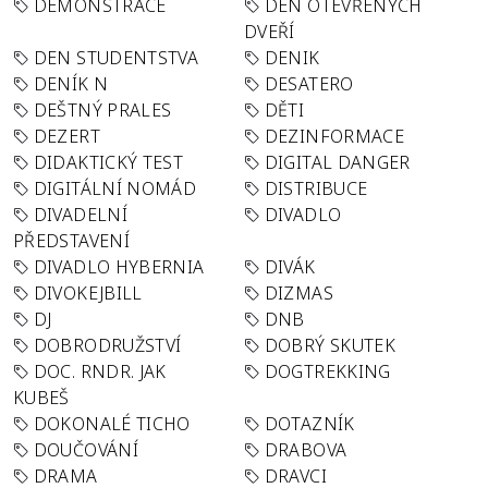
DEMONSTRACE
DEN OTEVŘENÝCH
DVEŘÍ
DEN STUDENTSTVA
DENIK
DENÍK N
DESATERO
DEŠTNÝ PRALES
DĚTI
DEZERT
DEZINFORMACE
DIDAKTICKÝ TEST
DIGITAL DANGER
DIGITÁLNÍ NOMÁD
DISTRIBUCE
DIVADELNÍ
DIVADLO
PŘEDSTAVENÍ
DIVADLO HYBERNIA
DIVÁK
DIVOKEJBILL
DIZMAS
DJ
DNB
DOBRODRUŽSTVÍ
DOBRÝ SKUTEK
DOC. RNDR. JAK
DOGTREKKING
KUBEŠ
DOKONALÉ TICHO
DOTAZNÍK
DOUČOVÁNÍ
DRABOVA
DRAMA
DRAVCI