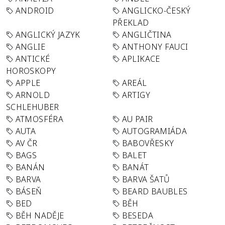
ANDROID
ANGLICKO-ČESKÝ
PŘEKLAD
ANGLICKÝ JAZYK
ANGLIČTINA
ANGLIE
ANTHONY FAUCI
ANTICKÉ
APLIKACE
HOROSKOPY
APPLE
AREÁL
ARNOLD
ARTIGY
SCHLEHUBER
ATMOSFÉRA
AU PAIR
AUTA
AUTOGRAMIÁDA
AV ČR
BABOVŘESKY
BAGS
BALET
BANÁN
BANÁT
BARVA
BARVA ŠATŮ
BÁSEŇ
BEARD BAUBLES
BED
BĚH
BĚH NADĚJE
BESEDA