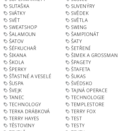
SUTAŠKA
SUVENÝRY
SVÁTKY
SVĚDEK
SVĚT
SVĚTLA
SWEATSHOP
SWING
ŠALAMOUN
ŠAMPIONÁT
ŠATOV
ŠATY
ŠÉFKUCHAŘ
ŠETŘENÍ
ŠIKANA
ŠIMEK A GROSSMAN
ŠKOLA
ŠPAGETY
ŠPERKY
ŠTAFETA
ŠŤASTNÉ A VESELÉ
ŠUKAS
ŠUSPA
ŠVÉDSKO
ŠVEJK
TAJNÁ OPERACE
TANEC
TECHNOLOGIE
TECHNOLOGY
TEMPLESTORE
TERKA DRÁBKOVÁ
TERRY FOX
TERRY HAYES
TEST
TĚSTOVINY
TESTY