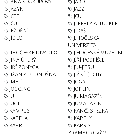
JANA SOUKUPOVÁ
JARO
JAZYK
JAZZ
JCTT
JCU
JČU
JEFFREY A. TUCKER
JEŽDĚNÍ
JIDÁŠ
JÍDLO
JIHOČESKÁ
UNIVERZITA
JIHOČESKÉ DIVADLO
JIHOČESKÉ MUZEUM
JINÁ ÚTERÝ
JÍŘÍ POSPÍŠIL
JIŘÍ ZONYGA
JIU-JITSU
JIŽAN A BLONDÝNA
JIŽNÍ ČECHY
JMELÍ
JOGA
JOGGING
JOPLIN
JU
JU MAGAZÍN
JUGI
JUMAGAZÍN
KAMPUS
KANČÍ STEZKA
KAPELA
KAPELY
KAPR
KAPR S
BRAMBOROVÝM