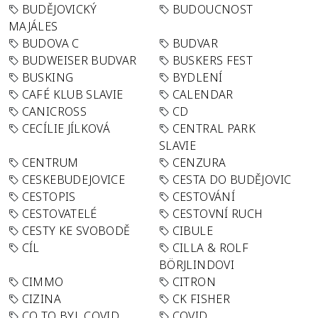
BUDĚJOVICKÝ
BUDOUCNOST
MAJÁLES
BUDOVA C
BUDVAR
BUDWEISER BUDVAR
BUSKERS FEST
BUSKING
BYDLENÍ
CAFÉ KLUB SLAVIE
CALENDAR
CANICROSS
CD
CECÍLIE JÍLKOVÁ
CENTRAL PARK
SLAVIE
CENTRUM
CENZURA
CESKEBUDEJOVICE
CESTA DO BUDĚJOVIC
CESTOPIS
CESTOVÁNÍ
CESTOVATELÉ
CESTOVNÍ RUCH
CESTY KE SVOBODĚ
CIBULE
CÍL
CILLA & ROLF
BÖRJLINDOVI
CIMMO
CITRON
CIZINA
CK FISHER
CO TO BYL COVID
COVID