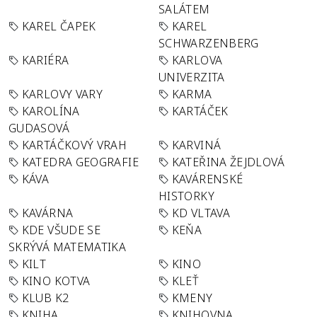
SALÁTEM
KAREL ČAPEK
KAREL
SCHWARZENBERG
KARIÉRA
KARLOVA
UNIVERZITA
KARLOVY VARY
KARMA
KAROLÍNA
KARTÁČEK
GUDASOVÁ
KARTÁČKOVÝ VRAH
KARVINÁ
KATEDRA GEOGRAFIE
KATEŘINA ŽEJDLOVÁ
KÁVA
KAVÁRENSKÉ
HISTORKY
KAVÁRNA
KD VLTAVA
KDE VŠUDE SE
KEŇA
SKRÝVÁ MATEMATIKA
KILT
KINO
KINO KOTVA
KLEŤ
KLUB K2
KMENY
KNIHA
KNIHOVNA