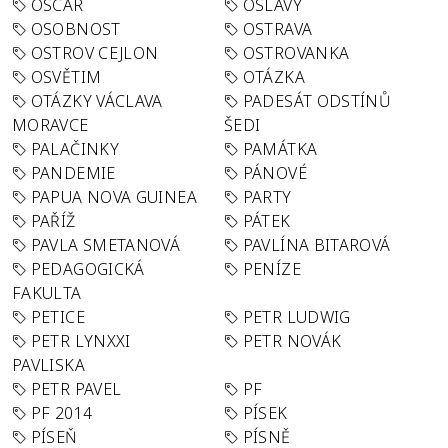
OSCAR
OSLAVY
OSOBNOST
OSTRAVA
OSTROV CEJLON
OSTROVANKA
OSVĚTIM
OTÁZKA
OTÁZKY VÁCLAVA
PADESÁT ODSTÍNŮ
MORAVCE
ŠEDI
PALAČINKY
PAMÁTKA
PANDEMIE
PÁNOVÉ
PAPUA NOVA GUINEA
PARTY
PAŘÍŽ
PÁTEK
PAVLA SMETANOVÁ
PAVLÍNA BITAROVÁ
PEDAGOGICKÁ
PENÍZE
FAKULTA
PETICE
PETR LUDWIG
PETR LYNXXI
PETR NOVÁK
PAVLISKA
PETR PAVEL
PF
PF 2014
PÍSEK
PÍSEŇ
PÍSNĚ