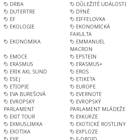
DRBA
DŮLEŽITÉ UDÁLOSTI
DUTERTRE
DÝNĚ
EF
EIFFELOVKA
EKOLOGIE
EKONOMICKÁ
FAKULTA
EKONOMIKA
EMMANUEL
MACRON
EMOCE
EPSTEIN
ERASMUS
ERASMUS+
ERIK AXL SUND
EROS
ESEJ
ETIKETA
ETIOPIE
EUROPE
EVA BUREŠOVÁ
EVERNOTE
EVROPSKÝ
EVROPSKÝ
PARLAMENT
PARLAMENT MLÁDEŽE
EXIT TOUR
EXKURZE
EXMUSLIMKA
EXOTICKÉ ROSTLINY
EXOTIKA
EXPLOZE
EYP
F-DROID