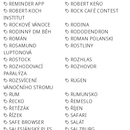
REMINDER APP
ROBERT KEŇO
ROBERT-KOCH
ROCK CAFÉ CONTEST
INSTITUT
ROCKOVÉ VÁNOCE
RODINA
RODINNÝ DM BĚH
RODODENDRON
ROMÁN
ROMAN POLANSKI
ROSAMUND
ROSTLINY
LUPTONOVÁ
ROSTOCK
ROZHLAS
ROZHODOVACÍ
ROZHOVOR
PARALÝZA
ROZSVÍCENÍ
RÜGEN
VÁNOČNÍHO STROMU
RUM
RUMUNSKO
ŘECKO
ŘEMESLO
ŘETĚZÁK
ŘÍJEN
ŘÍZEK
SAFARI
SAFE BROWSER
SALÁT
SALESIÁNSKÝ PLES
SALZBURG