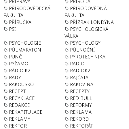
PŘÍPRAVY
PŘÍRODA
PŘÍRODOVĚDECKÁ
PŘÍRODOVĚDNÁ
FAKULTA
FAKULTA
PŘÍRUČKA
PŘÍZRAK LONDÝNA
PSI
PSYCHOLOGICKÁ
VÁLKA
PSYCHOLOGIE
PSYCHOLOGY
PŮLMARATON
PŮLNOČNÍ
PUNČ
PYROTECHNIKA
PYŽAMO
RADIO
RÁDIO K2
RADIOK2
RADY
RAJČATA
RAKOUSKO
RAKOVINA
RECEPT
RECEPTY
RECYKLACE
RED BULL
REDAKCE
REFORMY
REKAPITULACE
REKLAMA
REKLAMY
REKORD
REKTOR
REKTORÁT