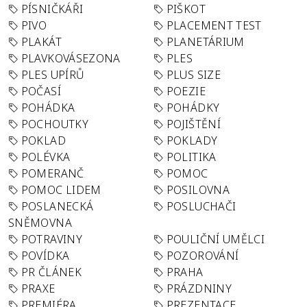
PÍSNIČKÁŘI
PIŠKOT
PIVO
PLACEMENT TEST
PLAKÁT
PLANETÁRIUM
PLAVKOVÁSEZONA
PLES
PLES UPÍRŮ
PLUS SIZE
POČASÍ
POEZIE
POHÁDKA
POHÁDKY
POCHOUTKY
POJIŠTĚNÍ
POKLAD
POKLADY
POLÉVKA
POLITIKA
POMERANČ
POMOC
POMOC LIDEM
POSILOVNA
POSLANECKÁ
POSLUCHAČI
SNĚMOVNA
POTRAVINY
POULIČNÍ UMĚLCI
POVÍDKA
POZOROVÁNÍ
PR ČLÁNEK
PRAHA
PRAXE
PRÁZDNINY
PREMIÉRA
PREZENTACE