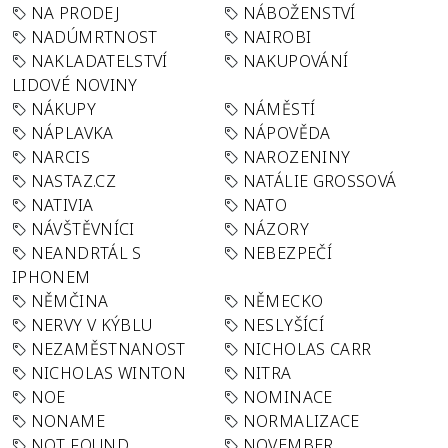
NA PRODEJ
NÁBOŽENSTVÍ
NADÚMRTNOST
NAIROBI
NAKLADATELSTVÍ
NAKUPOVÁNÍ
LIDOVÉ NOVINY
NÁKUPY
NÁMĚSTÍ
NÁPLAVKA
NÁPOVĚDA
NARCIS
NAROZENINY
NASTAZ.CZ
NATÁLIE GROSSOVÁ
NATIVIA
NATO
NÁVŠTĚVNÍCI
NÁZORY
NEANDRTÁL S
NEBEZPEČÍ
IPHONEM
NĚMČINA
NĚMECKO
NERVY V KÝBLU
NESLYŠÍCÍ
NEZAMĚSTNANOST
NICHOLAS CARR
NICHOLAS WINTON
NITRA
NOE
NOMINACE
NONAME
NORMALIZACE
NOT FOUND
NOVEMBER