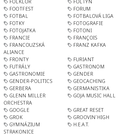
FOLKLÓR
FOLTYN
FOOTFEST
FORUM
FOTBAL
FOTBALOVÁ LIGA
FOTKY
FOTOGRAFIE
FOTOJATKA
FOTONI
FRANCIE
FRANÇOIS
FRANCOUZSKÁ
FRANZ KAFKA
ALIANCE
FRONTY
FURIANT
FUTRÁLY
GASTRONOM
GASTRONOMIE
GENDER
GENDER-POLITICS
GEOCACHING
GERBERA
GERMANISTIKA
GLENN MILLER
GOJA MUSIC HALL
ORCHESTRA
GOOGLE
GREAT RESET
GROK
GROOVIN´HIGH
GYMNÁZIUM
H.E.A.T.
STRAKONICE