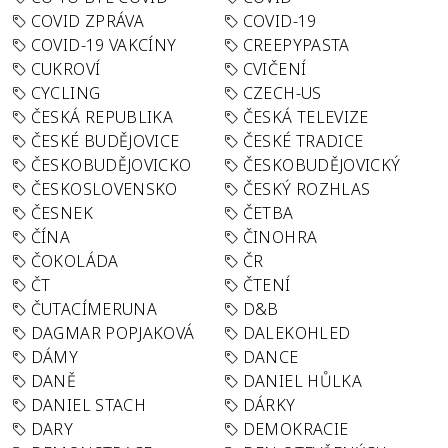
COVID ZPRÁVA
COVID-19
COVID-19 VAKCÍNY
CREEPYPASTA
CUKROVÍ
CVIČENÍ
CYCLING
CZECH-US
ČESKÁ REPUBLIKA
ČESKÁ TELEVIZE
ČESKÉ BUDĚJOVICE
ČESKÉ TRADICE
ČESKOBUDĚJOVICKO
ČESKOBUDĚJOVICKÝ
ČESKOSLOVENSKO
ČESKÝ ROZHLAS
ČESNEK
ČETBA
ČÍNA
ČINOHRA
ČOKOLÁDA
ČR
ČT
ČTENÍ
ČUTACÍMERUNA
D&B
DAGMAR POPJAKOVÁ
DALEKOHLED
DÁMY
DANCE
DANĚ
DANIEL HŮLKA
DANIEL STACH
DÁRKY
DARY
DEMOKRACIE