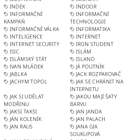
INDEX
INDOOR
INFORMAČNÍ
INFORMAČNÍ
KAMPAŇ
TECHNOLOGIE
INFORMAČNÍ VÁLKA
INFORMATIKA
INTELIGENCE
INTERNET
INTERNET SECURITY
IRON STUDENT
ISIC
ISLÁM
ISLÁMSKÝ STÁT
ISLAND
IVAN MLÁDEK
JÁ POUTNÍK
JABLKA
JACK ROZPAROVAČ
JACHYM TOPOL
JAK SE CHRÁNIT NA
INTERNETU
JAK SI UDĚLAT
JAKOU MAJÍ ŠATY
MODŘINU
BARVU
JAKSI TAKSI
JAN JANDA
JÁN KOLENÍK
JAN PALACH
JAN RAUS
JANA GIA
SOUKUPOVÁ