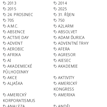
2013
2014
2015
2025
24. PROSINEC
31. ŘÍJEN
70S
750
A.M.C.
A2LARM
ABSENCE
ABSOLVET
ACTIVE DAY
ADAM ĎURICA
ADVENT
ADVENTNÍ TRHY
AEROBIC
AFERA
AFRIKA
AGRESOR
AI
AIESEC
AKADEMICKÉ
AKADEMIE
PŮLHODINKY
AKCE
AKTIVITY
ALJAŠKA
AMERICKÝ
KONGRESS
AMERICKÝ
AMERIKA
KORPORATISMUS
ANALÝZA
ANDĚL