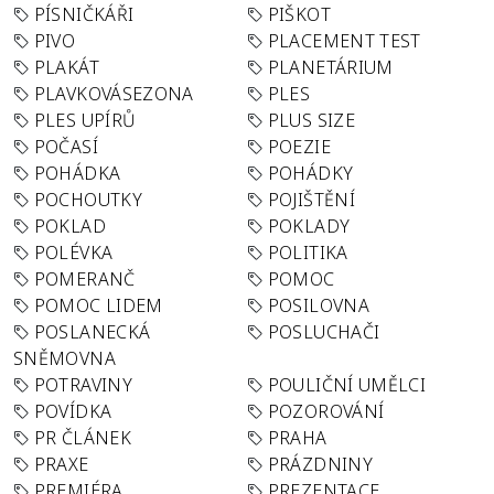
PÍSNIČKÁŘI
PIŠKOT
PIVO
PLACEMENT TEST
PLAKÁT
PLANETÁRIUM
PLAVKOVÁSEZONA
PLES
PLES UPÍRŮ
PLUS SIZE
POČASÍ
POEZIE
POHÁDKA
POHÁDKY
POCHOUTKY
POJIŠTĚNÍ
POKLAD
POKLADY
POLÉVKA
POLITIKA
POMERANČ
POMOC
POMOC LIDEM
POSILOVNA
POSLANECKÁ
POSLUCHAČI
SNĚMOVNA
POTRAVINY
POULIČNÍ UMĚLCI
POVÍDKA
POZOROVÁNÍ
PR ČLÁNEK
PRAHA
PRAXE
PRÁZDNINY
PREMIÉRA
PREZENTACE