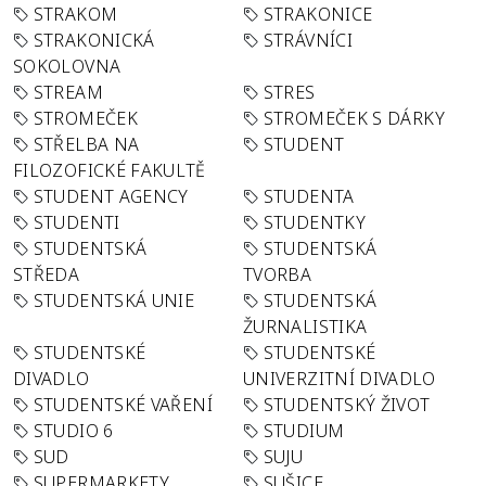
STRAKOM
STRAKONICE
STRAKONICKÁ
STRÁVNÍCI
SOKOLOVNA
STREAM
STRES
STROMEČEK
STROMEČEK S DÁRKY
STŘELBA NA
STUDENT
FILOZOFICKÉ FAKULTĚ
STUDENT AGENCY
STUDENTA
STUDENTI
STUDENTKY
STUDENTSKÁ
STUDENTSKÁ
STŘEDA
TVORBA
STUDENTSKÁ UNIE
STUDENTSKÁ
ŽURNALISTIKA
STUDENTSKÉ
STUDENTSKÉ
DIVADLO
UNIVERZITNÍ DIVADLO
STUDENTSKÉ VAŘENÍ
STUDENTSKÝ ŽIVOT
STUDIO 6
STUDIUM
SUD
SUJU
SUPERMARKETY
SUŠICE