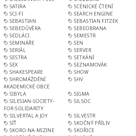
SATIRA
SCÉNICKÉ ČTENÍ
SCI-FI
SEARCH ENGINE
SEBASTIAN
SEBASTIAN FITZEK
SEBEDŮVĚRA
SEBEOBRANA
SEDLÁCI
SEMESTR
SEMINÁŘE
SEN
SERIÁL
SERVER
SESTRA
SETKÁNÍ
SEX
SEZNAMOVÁK
SHAKESPEARE
SHOW
SHROMÁŽDĚNÍ
SHV
AKADEMICKÉ OBCE
SIBYLA
SIGMA
SILESIAN-SOCIETY-
SILSOC
FOR-SOLIDARITY
SILVERTAL A JOY
SILVESTR
SÍŤ
SKOČNÝ PŘÍLIV
SKORO-NA-MIZINE
SKOŘICE