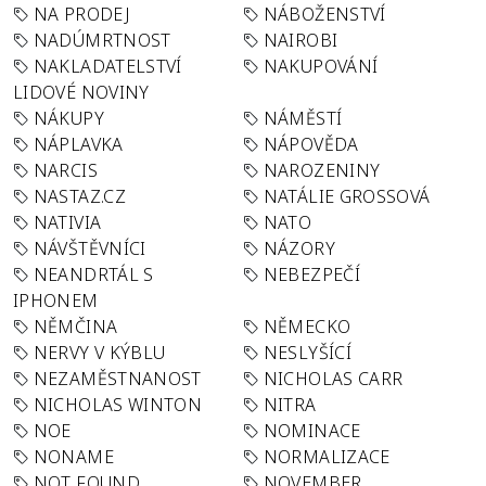
NA PRODEJ
NÁBOŽENSTVÍ
NADÚMRTNOST
NAIROBI
NAKLADATELSTVÍ
NAKUPOVÁNÍ
LIDOVÉ NOVINY
NÁKUPY
NÁMĚSTÍ
NÁPLAVKA
NÁPOVĚDA
NARCIS
NAROZENINY
NASTAZ.CZ
NATÁLIE GROSSOVÁ
NATIVIA
NATO
NÁVŠTĚVNÍCI
NÁZORY
NEANDRTÁL S
NEBEZPEČÍ
IPHONEM
NĚMČINA
NĚMECKO
NERVY V KÝBLU
NESLYŠÍCÍ
NEZAMĚSTNANOST
NICHOLAS CARR
NICHOLAS WINTON
NITRA
NOE
NOMINACE
NONAME
NORMALIZACE
NOT FOUND
NOVEMBER