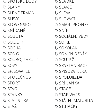
SKOTSKÉ DUDY
SLADKÉ
SLANÝ
SLÁVIE
SLENDERMAN
SLEVA
SLEVY
SLOVÁCI
SLOVENSKO
SMARTPHONES
SNÍDANĚ
SNÍH
SOBOTA
SOCIÁLNÍ VĚDY
SOCIETY
SOFIE
SOCHA
SOKOLÁK
SONG
SONJIN DENÍK
SOUBOJ FAKULT
SOUTĚŽ
SOVY
SPARTAN RACE
SPISOVATEL
SPISOVATELKA
SPOLEČNOST
SPOLUJIZDA
SPORT
SRÍ LANKA
STAG
STAGE
STÁNKY
STAR WARS
STATISTIKA
STÁTNÍ MATURITA
STÁŽ
STÍHAČKY