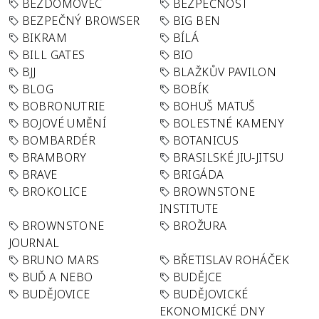
BEZDOMOVEC
BEZPEČNOST
BEZPEČNÝ BROWSER
BIG BEN
BIKRAM
BÍLÁ
BILL GATES
BIO
BJJ
BLAŽKŮV PAVILON
BLOG
BOBÍK
BOBRONUTRIE
BOHUŠ MATUŠ
BOJOVÉ UMĚNÍ
BOLESTNÉ KAMENY
BOMBARDÉR
BOTANICUS
BRAMBORY
BRASILSKÉ JIU-JITSU
BRAVE
BRIGÁDA
BROKOLICE
BROWNSTONE
INSTITUTE
BROWNSTONE
BROŽURA
JOURNAL
BRUNO MARS
BŘETISLAV ROHÁČEK
BUĎ A NEBO
BUDĚJCE
BUDĚJOVICE
BUDĚJOVICKÉ
EKONOMICKÉ DNY