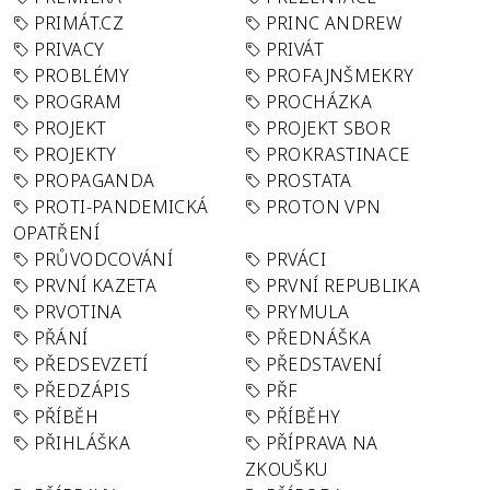
PRIMÁT.CZ
PRINC ANDREW
PRIVACY
PRIVÁT
PROBLÉMY
PROFAJNŠMEKRY
PROGRAM
PROCHÁZKA
PROJEKT
PROJEKT SBOR
PROJEKTY
PROKRASTINACE
PROPAGANDA
PROSTATA
PROTI-PANDEMICKÁ
PROTON VPN
OPATŘENÍ
PRŮVODCOVÁNÍ
PRVÁCI
PRVNÍ KAZETA
PRVNÍ REPUBLIKA
PRVOTINA
PRYMULA
PŘÁNÍ
PŘEDNÁŠKA
PŘEDSEVZETÍ
PŘEDSTAVENÍ
PŘEDZÁPIS
PŘF
PŘÍBĚH
PŘÍBĚHY
PŘIHLÁŠKA
PŘÍPRAVA NA
ZKOUŠKU