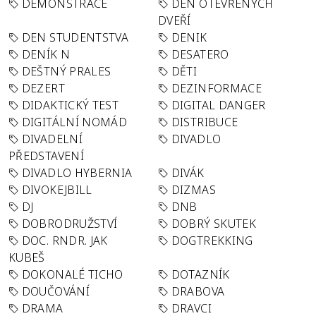
DEMONSTRACE
DEN OTEVŘENÝCH
DVEŘÍ
DEN STUDENTSTVA
DENIK
DENÍK N
DESATERO
DEŠTNÝ PRALES
DĚTI
DEZERT
DEZINFORMACE
DIDAKTICKÝ TEST
DIGITAL DANGER
DIGITÁLNÍ NOMÁD
DISTRIBUCE
DIVADELNÍ
DIVADLO
PŘEDSTAVENÍ
DIVADLO HYBERNIA
DIVÁK
DIVOKEJBILL
DIZMAS
DJ
DNB
DOBRODRUŽSTVÍ
DOBRÝ SKUTEK
DOC. RNDR. JAK
DOGTREKKING
KUBEŠ
DOKONALÉ TICHO
DOTAZNÍK
DOUČOVÁNÍ
DRABOVA
DRAMA
DRAVCI