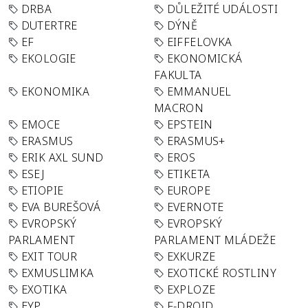
DRBA
DŮLEŽITÉ UDÁLOSTI
DUTERTRE
DÝNĚ
EF
EIFFELOVKA
EKOLOGIE
EKONOMICKÁ
FAKULTA
EKONOMIKA
EMMANUEL
MACRON
EMOCE
EPSTEIN
ERASMUS
ERASMUS+
ERIK AXL SUND
EROS
ESEJ
ETIKETA
ETIOPIE
EUROPE
EVA BUREŠOVÁ
EVERNOTE
EVROPSKÝ
EVROPSKÝ
PARLAMENT
PARLAMENT MLÁDEŽE
EXIT TOUR
EXKURZE
EXMUSLIMKA
EXOTICKÉ ROSTLINY
EXOTIKA
EXPLOZE
EYP
F-DROID