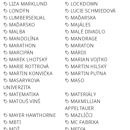
LIZA MARKLUND
LOCKDOWN
LONDÝN
LUCIE SCHMIEDOVÁ
LUMBERSEXUAL
MAĎARSKA
MAĎARSKO
MAJÁLES
MALBA
MALÉ DIVADLO
MANDOLÍNA
MANDRAGE
MARATHON
MARATON
MARCIPÁN
MÁRDI
MAREK LHOTSKÝ
MARIAN VOJTKO
MARIE ROTTROVÁ
MARTIN HILSKÝ
MARTIN KONVIČKA
MARTIN PUTNA
MASARYKOVA
MASO
UNIVERZITA
MATEMATIKA
MATERIÁLY
MATOUŠ VINŠ
MAXMILLIAN
APPELTAUER
MAYER HAWTHORNE
MAZLÍČCI
MBTI
MC FABRIKA
MDŽ
MEDIA