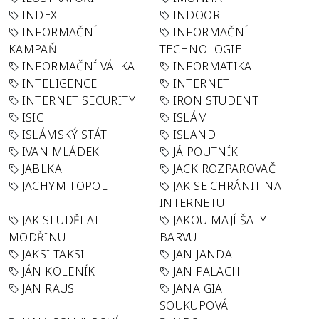
INDEX
INDOOR
INFORMAČNÍ
INFORMAČNÍ
KAMPAŇ
TECHNOLOGIE
INFORMAČNÍ VÁLKA
INFORMATIKA
INTELIGENCE
INTERNET
INTERNET SECURITY
IRON STUDENT
ISIC
ISLÁM
ISLÁMSKÝ STÁT
ISLAND
IVAN MLÁDEK
JÁ POUTNÍK
JABLKA
JACK ROZPAROVAČ
JACHYM TOPOL
JAK SE CHRÁNIT NA
INTERNETU
JAK SI UDĚLAT
JAKOU MAJÍ ŠATY
MODŘINU
BARVU
JAKSI TAKSI
JAN JANDA
JÁN KOLENÍK
JAN PALACH
JAN RAUS
JANA GIA
SOUKUPOVÁ