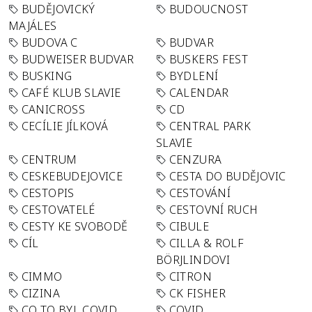
BUDĚJOVICKÝ
BUDOUCNOST
MAJÁLES
BUDOVA C
BUDVAR
BUDWEISER BUDVAR
BUSKERS FEST
BUSKING
BYDLENÍ
CAFÉ KLUB SLAVIE
CALENDAR
CANICROSS
CD
CECÍLIE JÍLKOVÁ
CENTRAL PARK
SLAVIE
CENTRUM
CENZURA
CESKEBUDEJOVICE
CESTA DO BUDĚJOVIC
CESTOPIS
CESTOVÁNÍ
CESTOVATELÉ
CESTOVNÍ RUCH
CESTY KE SVOBODĚ
CIBULE
CÍL
CILLA & ROLF
BÖRJLINDOVI
CIMMO
CITRON
CIZINA
CK FISHER
CO TO BYL COVID
COVID