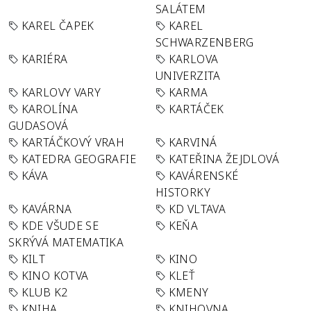
SALÁTEM
KAREL ČAPEK
KAREL
SCHWARZENBERG
KARIÉRA
KARLOVA
UNIVERZITA
KARLOVY VARY
KARMA
KAROLÍNA
KARTÁČEK
GUDASOVÁ
KARTÁČKOVÝ VRAH
KARVINÁ
KATEDRA GEOGRAFIE
KATEŘINA ŽEJDLOVÁ
KÁVA
KAVÁRENSKÉ
HISTORKY
KAVÁRNA
KD VLTAVA
KDE VŠUDE SE
KEŇA
SKRÝVÁ MATEMATIKA
KILT
KINO
KINO KOTVA
KLEŤ
KLUB K2
KMENY
KNIHA
KNIHOVNA