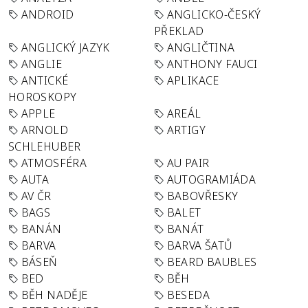
ANDROID
ANGLICKO-ČESKÝ
PŘEKLAD
ANGLICKÝ JAZYK
ANGLIČTINA
ANGLIE
ANTHONY FAUCI
ANTICKÉ
APLIKACE
HOROSKOPY
APPLE
AREÁL
ARNOLD
ARTIGY
SCHLEHUBER
ATMOSFÉRA
AU PAIR
AUTA
AUTOGRAMIÁDA
AV ČR
BABOVŘESKY
BAGS
BALET
BANÁN
BANÁT
BARVA
BARVA ŠATŮ
BÁSEŇ
BEARD BAUBLES
BED
BĚH
BĚH NADĚJE
BESEDA