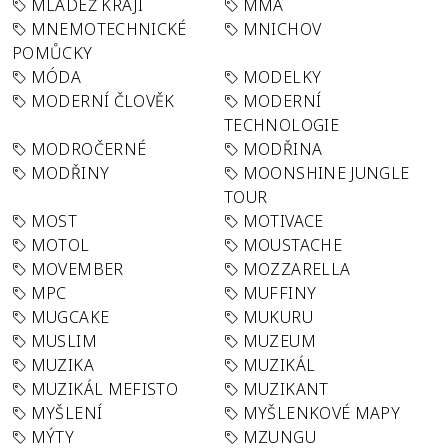
MLÁDEŽ KRAJI
MMA
MNEMOTECHNICKÉ
MNICHOV
POMŮCKY
MÓDA
MODELKY
MODERNÍ ČLOVĚK
MODERNÍ
TECHNOLOGIE
MODROČERNÉ
MODŘINA
MODŘINY
MOONSHINE JUNGLE
TOUR
MOST
MOTIVACE
MOTOL
MOUSTACHE
MOVEMBER
MOZZARELLA
MPC
MUFFINY
MUGCAKE
MUKURU
MUSLIM
MUZEUM
MUZIKA
MUZIKÁL
MUZIKÁL MEFISTO
MUZIKANT
MYŠLENÍ
MYŠLENKOVÉ MAPY
MÝTY
MZUNGU