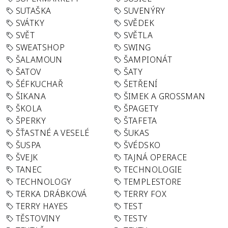
SUTAŠKA
SUVENÝRY
SVÁTKY
SVĚDEK
SVĚT
SVĚTLA
SWEATSHOP
SWING
ŠALAMOUN
ŠAMPIONÁT
ŠATOV
ŠATY
ŠÉFKUCHAŘ
ŠETŘENÍ
ŠIKANA
ŠIMEK A GROSSMAN
ŠKOLA
ŠPAGETY
ŠPERKY
ŠTAFETA
ŠŤASTNÉ A VESELÉ
ŠUKAS
ŠUSPA
ŠVÉDSKO
ŠVEJK
TAJNÁ OPERACE
TANEC
TECHNOLOGIE
TECHNOLOGY
TEMPLESTORE
TERKA DRÁBKOVÁ
TERRY FOX
TERRY HAYES
TEST
TĚSTOVINY
TESTY