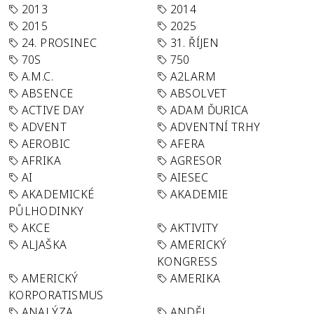
2013
2014
2015
2025
24. PROSINEC
31. ŘÍJEN
70S
750
A.M.C.
A2LARM
ABSENCE
ABSOLVET
ACTIVE DAY
ADAM ĎURICA
ADVENT
ADVENTNÍ TRHY
AEROBIC
AFERA
AFRIKA
AGRESOR
AI
AIESEC
AKADEMICKÉ
AKADEMIE
PŮLHODINKY
AKCE
AKTIVITY
ALJAŠKA
AMERICKÝ
KONGRESS
AMERICKÝ
AMERIKA
KORPORATISMUS
ANALÝZA
ANDĚL