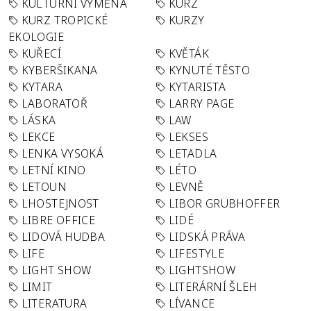
KULTURNÍ VÝMĚNA
KURZ
KURZ TROPICKÉ
KURZY
EKOLOGIE
KUŘECÍ
KVĚTÁK
KYBERŠIKANA
KYNUTÉ TĚSTO
KYTARA
KYTARISTA
LABORATOŘ
LARRY PAGE
LÁSKA
LAW
LEKCE
LEKSES
LENKA VYSOKÁ
LETADLA
LETNÍ KINO
LÉTO
LETOUN
LEVNĚ
LHOSTEJNOST
LIBOR GRUBHOFFER
LIBRE OFFICE
LIDÉ
LIDOVÁ HUDBA
LIDSKÁ PRÁVA
LIFE
LIFESTYLE
LIGHT SHOW
LIGHTSHOW
LIMIT
LITERÁRNÍ ŠLEH
LITERATURA
LÍVANCE