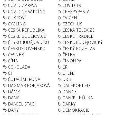
COVID ZPRÁVA
COVID-19
COVID-19 VAKCÍNY
CREEPYPASTA
CUKROVÍ
CVIČENÍ
CYCLING
CZECH-US
ČESKÁ REPUBLIKA
ČESKÁ TELEVIZE
ČESKÉ BUDĚJOVICE
ČESKÉ TRADICE
ČESKOBUDĚJOVICKO
ČESKOBUDĚJOVICKÝ
ČESKOSLOVENSKO
ČESKÝ ROZHLAS
ČESNEK
ČETBA
ČÍNA
ČINOHRA
ČOKOLÁDA
ČR
ČT
ČTENÍ
ČUTACÍMERUNA
D&B
DAGMAR POPJAKOVÁ
DALEKOHLED
DÁMY
DANCE
DANĚ
DANIEL HŮLKA
DANIEL STACH
DÁRKY
DARY
DEMOKRACIE