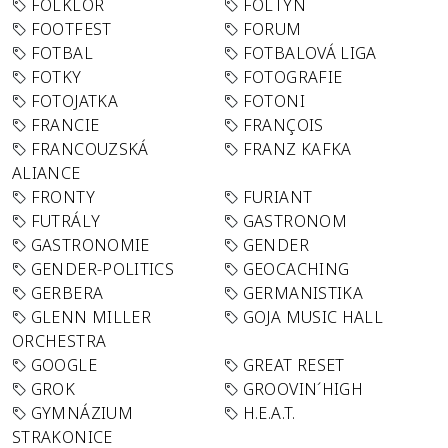
FOLKLÓR
FOLTYN
FOOTFEST
FORUM
FOTBAL
FOTBALOVÁ LIGA
FOTKY
FOTOGRAFIE
FOTOJATKA
FOTONI
FRANCIE
FRANÇOIS
FRANCOUZSKÁ
FRANZ KAFKA
ALIANCE
FRONTY
FURIANT
FUTRÁLY
GASTRONOM
GASTRONOMIE
GENDER
GENDER-POLITICS
GEOCACHING
GERBERA
GERMANISTIKA
GLENN MILLER
GOJA MUSIC HALL
ORCHESTRA
GOOGLE
GREAT RESET
GROK
GROOVIN´HIGH
GYMNÁZIUM
H.E.A.T.
STRAKONICE