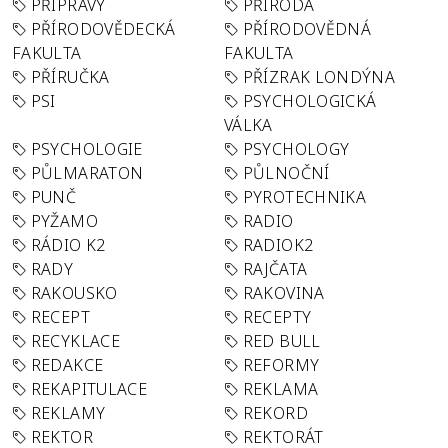
PŘÍPRAVY
PŘÍRODA
PŘÍRODOVĚDECKÁ
PŘÍRODOVĚDNÁ
FAKULTA
FAKULTA
PŘÍRUČKA
PŘÍZRAK LONDÝNA
PSI
PSYCHOLOGICKÁ
VÁLKA
PSYCHOLOGIE
PSYCHOLOGY
PŮLMARATON
PŮLNOČNÍ
PUNČ
PYROTECHNIKA
PYŽAMO
RADIO
RÁDIO K2
RADIOK2
RADY
RAJČATA
RAKOUSKO
RAKOVINA
RECEPT
RECEPTY
RECYKLACE
RED BULL
REDAKCE
REFORMY
REKAPITULACE
REKLAMA
REKLAMY
REKORD
REKTOR
REKTORÁT