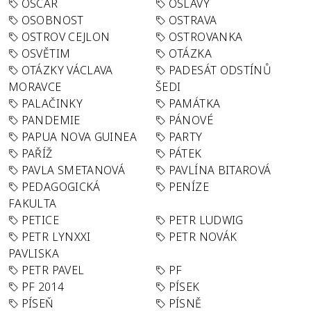
OSCAR
OSLAVY
OSOBNOST
OSTRAVA
OSTROV CEJLON
OSTROVANKA
OSVĚTIM
OTÁZKA
OTÁZKY VÁCLAVA
PADESÁT ODSTÍNŮ
MORAVCE
ŠEDI
PALAČINKY
PAMÁTKA
PANDEMIE
PÁNOVÉ
PAPUA NOVA GUINEA
PARTY
PAŘÍŽ
PÁTEK
PAVLA SMETANOVÁ
PAVLÍNA BITAROVÁ
PEDAGOGICKÁ
PENÍZE
FAKULTA
PETICE
PETR LUDWIG
PETR LYNXXI
PETR NOVÁK
PAVLISKA
PETR PAVEL
PF
PF 2014
PÍSEK
PÍSEŇ
PÍSNĚ