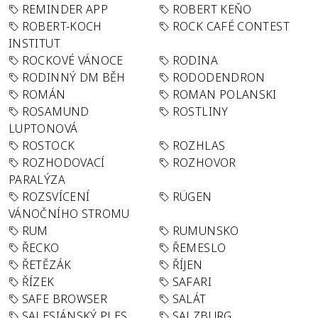
REMINDER APP
ROBERT KEŇO
ROBERT-KOCH
ROCK CAFÉ CONTEST
INSTITUT
ROCKOVÉ VÁNOCE
RODINA
RODINNÝ DM BĚH
RODODENDRON
ROMÁN
ROMAN POLANSKI
ROSAMUND
ROSTLINY
LUPTONOVÁ
ROSTOCK
ROZHLAS
ROZHODOVACÍ
ROZHOVOR
PARALÝZA
ROZSVÍCENÍ
RÜGEN
VÁNOČNÍHO STROMU
RUM
RUMUNSKO
ŘECKO
ŘEMESLO
ŘETĚZÁK
ŘÍJEN
ŘÍZEK
SAFARI
SAFE BROWSER
SALÁT
SALESIÁNSKÝ PLES
SALZBURG