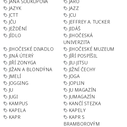
JANA SOUKUPOVÁ
JARO
JAZYK
JAZZ
JCTT
JCU
JČU
JEFFREY A. TUCKER
JEŽDĚNÍ
JIDÁŠ
JÍDLO
JIHOČESKÁ
UNIVERZITA
JIHOČESKÉ DIVADLO
JIHOČESKÉ MUZEUM
JINÁ ÚTERÝ
JÍŘÍ POSPÍŠIL
JIŘÍ ZONYGA
JIU-JITSU
JIŽAN A BLONDÝNA
JIŽNÍ ČECHY
JMELÍ
JOGA
JOGGING
JOPLIN
JU
JU MAGAZÍN
JUGI
JUMAGAZÍN
KAMPUS
KANČÍ STEZKA
KAPELA
KAPELY
KAPR
KAPR S
BRAMBOROVÝM