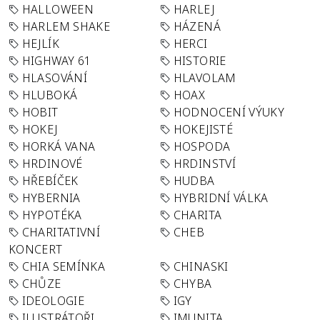
HALLOWEEN
HARLEJ
HARLEM SHAKE
HÁZENÁ
HEJLÍK
HERCI
HIGHWAY 61
HISTORIE
HLASOVÁNÍ
HLAVOLAM
HLUBOKÁ
HOAX
HOBIT
HODNOCENÍ VÝUKY
HOKEJ
HOKEJISTÉ
HORKÁ VANA
HOSPODA
HRDINOVÉ
HRDINSTVÍ
HŘEBÍČEK
HUDBA
HYBERNIA
HYBRIDNÍ VÁLKA
HYPOTÉKA
CHARITA
CHARITATIVNÍ
CHEB
KONCERT
CHIA SEMÍNKA
CHINASKI
CHŮZE
CHYBA
IDEOLOGIE
IGY
ILUSTRÁTOŘI
IMUNITA