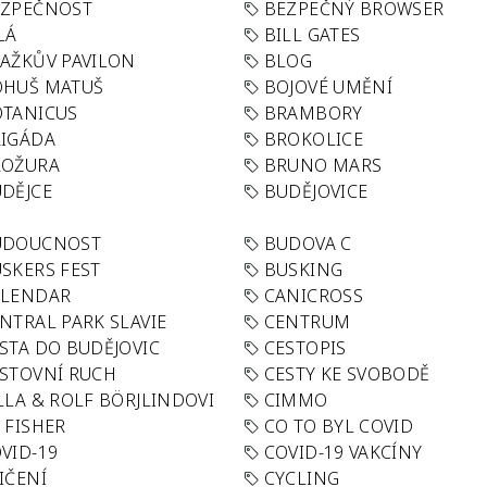
EZPEČNOST
BEZPEČNÝ BROWSER
LÁ
BILL GATES
AŽKŮV PAVILON
BLOG
OHUŠ MATUŠ
BOJOVÉ UMĚNÍ
TANICUS
BRAMBORY
IGÁDA
BROKOLICE
ROŽURA
BRUNO MARS
DĚJCE
BUDĚJOVICE
UDOUCNOST
BUDOVA C
SKERS FEST
BUSKING
ALENDAR
CANICROSS
NTRAL PARK SLAVIE
CENTRUM
STA DO BUDĚJOVIC
CESTOPIS
STOVNÍ RUCH
CESTY KE SVOBODĚ
LLA & ROLF BÖRJLINDOVI
CIMMO
 FISHER
CO TO BYL COVID
VID-19
COVID-19 VAKCÍNY
IČENÍ
CYCLING