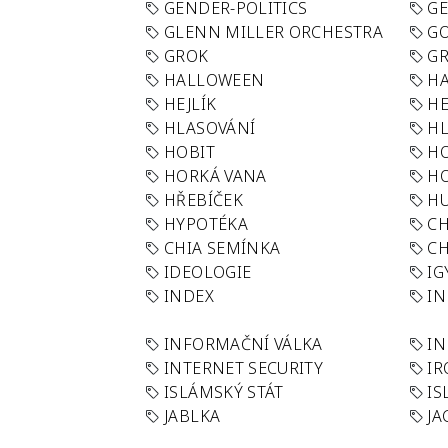
GENDER-POLITICS
G
GLENN MILLER ORCHESTRA
GO
GROK
GR
HALLOWEEN
HA
HEJLÍK
HE
HLASOVÁNÍ
H
HOBIT
H
HORKÁ VANA
H
HŘEBÍČEK
H
HYPOTÉKA
CH
CHIA SEMÍNKA
CH
IDEOLOGIE
IG
INDEX
I
INFORMAČNÍ VÁLKA
IN
INTERNET SECURITY
IR
ISLÁMSKÝ STÁT
IS
JABLKA
JA