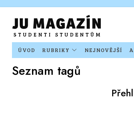
ÚVOD
RUBRIKY
NEJNOVĚJŠÍ
A
Seznam tagů
Přeh