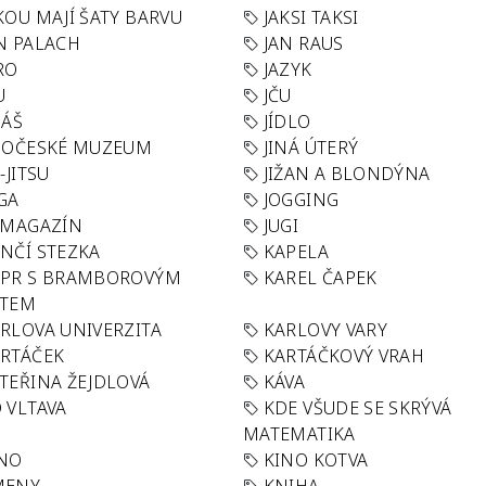
KOU MAJÍ ŠATY BARVU
JAKSI TAKSI
N PALACH
JAN RAUS
RO
JAZYK
U
JČU
DÁŠ
JÍDLO
HOČESKÉ MUZEUM
JINÁ ÚTERÝ
U-JITSU
JIŽAN A BLONDÝNA
GA
JOGGING
 MAGAZÍN
JUGI
NČÍ STEZKA
KAPELA
APR S BRAMBOROVÝM
KAREL ČAPEK
ÁTEM
RLOVA UNIVERZITA
KARLOVY VARY
RTÁČEK
KARTÁČKOVÝ VRAH
TEŘINA ŽEJDLOVÁ
KÁVA
 VLTAVA
KDE VŠUDE SE SKRÝVÁ
MATEMATIKA
INO
KINO KOTVA