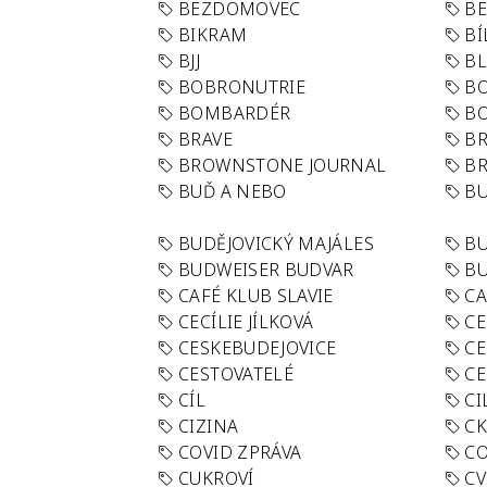
BEZDOMOVEC
B
BIKRAM
BÍ
BJJ
BL
BOBRONUTRIE
B
BOMBARDÉR
BO
BRAVE
BR
BROWNSTONE JOURNAL
B
BUĎ A NEBO
BU
BUDĚJOVICKÝ MAJÁLES
B
BUDWEISER BUDVAR
BU
CAFÉ KLUB SLAVIE
C
CECÍLIE JÍLKOVÁ
CE
CESKEBUDEJOVICE
CE
CESTOVATELÉ
CE
CÍL
CI
CIZINA
CK
COVID ZPRÁVA
CO
CUKROVÍ
CV