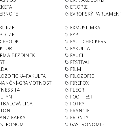
RASMUS+
ERIK AXL SUND
IKETA
ETIOPIE
VERNOTE
EVROPSKÝ PARLAMENT
KURZE
EXMUSLIMKA
PLOZE
EYP
ACEBOOK
FACT-CHECKERS
AKTOR
FAKULTA
RMA BEZDÍNEK
FAUCI
ST
FESTIVAL
LDA
FILM
LOZOFICKÁ-FAKULTA
FILOZOFIE
INANČNÍ-GRAMOTNOST
FIREFOX
TNESS 14
FLEGR
OLTYN
FOOTFEST
TBALOVÁ LIGA
FOTKY
OTONI
FRANCIE
ANZ KAFKA
FRONTY
ASTRONOM
GASTRONOMIE