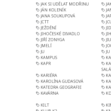
JAK SI UDĚLAT MODŘINU
JA
JÁN KOLENÍK
JA
JANA SOUKUPOVÁ
JA
JCTT
JC
JEŽDĚNÍ
JI
JIHOČESKÉ DIVADLO
JI
JIŘÍ ZONYGA
JI
JMELÍ
JO
JU
JU
KAMPUS
KA
KAPR
K
SAL
KARIÉRA
KA
KAROLÍNA GUDASOVÁ
KA
KATEDRA GEOGRAFIE
KA
KAVÁRNA
KD
KILT
K