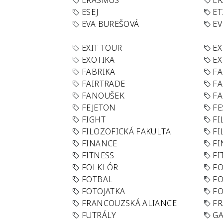
ERASMUS
E
ESEJ
ET
EVA BUREŠOVÁ
E
EXIT TOUR
EX
EXOTIKA
EX
FABRIKA
F
FAIRTRADE
F
FANOUŠEK
FA
FEJETON
FE
FIGHT
FI
FILOZOFICKÁ FAKULTA
FI
FINANCE
F
FITNESS
FI
FOLKLÓR
F
FOTBAL
FO
FOTOJATKA
F
FRANCOUZSKÁ ALIANCE
FR
FUTRÁLY
G