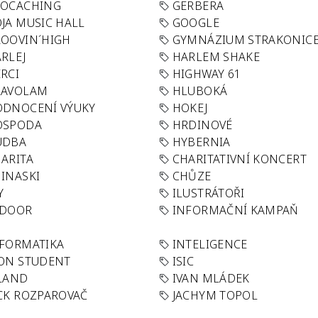
EOCACHING
GERBERA
JA MUSIC HALL
GOOGLE
OOVIN´HIGH
GYMNÁZIUM STRAKONIC
RLEJ
HARLEM SHAKE
RCI
HIGHWAY 61
LAVOLAM
HLUBOKÁ
ODNOCENÍ VÝUKY
HOKEJ
OSPODA
HRDINOVÉ
UDBA
HYBERNIA
ARITA
CHARITATIVNÍ KONCERT
INASKI
CHŮZE
Y
ILUSTRÁTOŘI
NDOOR
INFORMAČNÍ KAMPAŇ
FORMATIKA
INTELIGENCE
ON STUDENT
ISIC
LAND
IVAN MLÁDEK
CK ROZPAROVAČ
JACHYM TOPOL