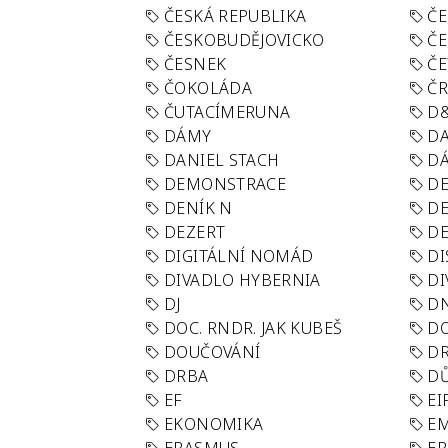
ČESKÁ REPUBLIKA
ČE
ČESKOBUDĚJOVICKO
ČE
ČESNEK
ČE
ČOKOLÁDA
Č
ČUTACÍMERUNA
D
DÁMY
D
DANIEL STACH
D
DEMONSTRACE
DE
DENÍK N
DE
DEZERT
D
DIGITÁLNÍ NOMÁD
DI
DIVADLO HYBERNIA
DI
DJ
D
DOC. RNDR. JAK KUBEŠ
D
DOUČOVÁNÍ
D
DRBA
DŮ
EF
EI
EKONOMIKA
E