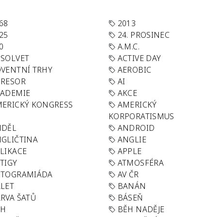
68
2013
25
24. PROSINEC
0
A.M.C.
SOLVET
ACTIVE DAY
VENTNÍ TRHY
AEROBIC
GRESOR
AI
KADEMIE
AKCE
ERICKÝ KONGRESS
AMERICKÝ
KORPORATISMUS
NDĚL
ANDROID
GLIČTINA
ANGLIE
LIKACE
APPLE
TIGY
ATMOSFÉRA
UTOGRAMIÁDA
AV ČR
LET
BANÁN
RVA ŠATŮ
BÁSEŇ
ĚH
BĚH NADĚJE