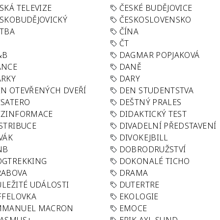
SKÁ TELEVIZE
ČESKÉ BUDĚJOVICE
SKOBUDĚJOVICKÝ
ČESKOSLOVENSKO
TBA
ČÍNA
R
ČT
&B
DAGMAR POPJAKOVÁ
ANCE
DANĚ
ÁRKY
DARY
N OTEVŘENÝCH DVEŘÍ
DEN STUDENTSTVA
SATERO
DEŠTNÝ PRALES
EZINFORMACE
DIDAKTICKÝ TEST
STRIBUCE
DIVADELNÍ PŘEDSTAVENÍ
VÁK
DIVOKEJBILL
NB
DOBRODRUŽSTVÍ
OGTREKKING
DOKONALÉ TICHO
RABOVA
DRAMA
LEŽITÉ UDÁLOSTI
DUTERTRE
FFELOVKA
EKOLOGIE
MMANUEL MACRON
EMOCE