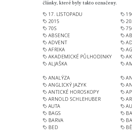
články, které byly takto označeny.
17. LISTOPADU
19
2015
20
70S
75
ABSENCE
AB
ADVENT
AD
AFRIKA
A
AKADEMICKÉ PŮLHODINKY
A
ALJAŠKA
AM
ANALÝZA
A
ANGLICKÝ JAZYK
AN
ANTICKÉ HOROSKOPY
AP
ARNOLD SCHLEHUBER
AR
AUTA
A
BAGS
BA
BARVA
BA
BED
B