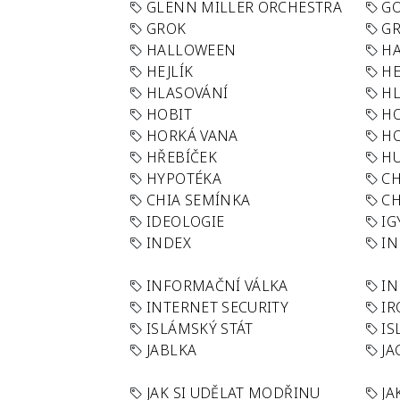
GLENN MILLER ORCHESTRA
GO
GROK
GR
HALLOWEEN
HA
HEJLÍK
HE
HLASOVÁNÍ
H
HOBIT
H
HORKÁ VANA
H
HŘEBÍČEK
H
HYPOTÉKA
CH
CHIA SEMÍNKA
CH
IDEOLOGIE
IG
INDEX
I
INFORMAČNÍ VÁLKA
IN
INTERNET SECURITY
IR
ISLÁMSKÝ STÁT
IS
JABLKA
JA
JAK SI UDĚLAT MODŘINU
JA