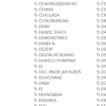
ČESKOBUDĚJOVICKO
ČE
ČESNEK
ČE
ČOKOLÁDA
Č
ČUTACÍMERUNA
D
DÁMY
D
DANIEL STACH
D
DEMONSTRACE
DE
DENÍK N
DE
DEZERT
D
DIGITÁLNÍ NOMÁD
DI
DIVADLO HYBERNIA
DI
DJ
D
DOC. RNDR. JAK KUBEŠ
D
DOUČOVÁNÍ
D
DRBA
DŮ
EF
EI
EKONOMIKA
E
ERASMUS
E