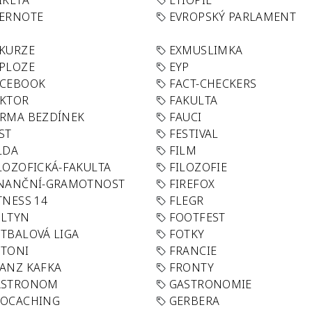
IKETA
ETIOPIE
VERNOTE
EVROPSKÝ PARLAMENT
KURZE
EXMUSLIMKA
PLOZE
EYP
ACEBOOK
FACT-CHECKERS
AKTOR
FAKULTA
RMA BEZDÍNEK
FAUCI
ST
FESTIVAL
LDA
FILM
LOZOFICKÁ-FAKULTA
FILOZOFIE
INANČNÍ-GRAMOTNOST
FIREFOX
TNESS 14
FLEGR
OLTYN
FOOTFEST
TBALOVÁ LIGA
FOTKY
OTONI
FRANCIE
ANZ KAFKA
FRONTY
ASTRONOM
GASTRONOMIE
EOCACHING
GERBERA