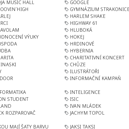
JA MUSIC HALL
GOOGLE
OOVIN´HIGH
GYMNÁZIUM STRAKONIC
RLEJ
HARLEM SHAKE
RCI
HIGHWAY 61
LAVOLAM
HLUBOKÁ
ODNOCENÍ VÝUKY
HOKEJ
OSPODA
HRDINOVÉ
UDBA
HYBERNIA
ARITA
CHARITATIVNÍ KONCERT
INASKI
CHŮZE
Y
ILUSTRÁTOŘI
NDOOR
INFORMAČNÍ KAMPAŇ
FORMATIKA
INTELIGENCE
ON STUDENT
ISIC
LAND
IVAN MLÁDEK
CK ROZPAROVAČ
JACHYM TOPOL
KOU MAJÍ ŠATY BARVU
JAKSI TAKSI