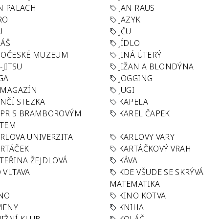
N PALACH
JAN RAUS
RO
JAZYK
U
JČU
DÁŠ
JÍDLO
HOČESKÉ MUZEUM
JINÁ ÚTERÝ
U-JITSU
JIŽAN A BLONDÝNA
GA
JOGGING
 MAGAZÍN
JUGI
NČÍ STEZKA
KAPELA
APR S BRAMBOROVÝM
KAREL ČAPEK
ÁTEM
RLOVA UNIVERZITA
KARLOVY VARY
RTÁČEK
KARTÁČKOVÝ VRAH
TEŘINA ŽEJDLOVÁ
KÁVA
 VLTAVA
KDE VŠUDE SE SKRÝVÁ
MATEMATIKA
INO
KINO KOTVA
MENY
KNIHA