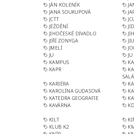
JÁN KOLENÍK
JA
JANA SOUKUPOVÁ
JA
JCTT
JC
JEŽDĚNÍ
JI
JIHOČESKÉ DIVADLO
JI
JIŘÍ ZONYGA
JI
JMELÍ
JO
JU
JU
KAMPUS
KA
KAPR
K
SAL
KARIÉRA
KA
KAROLÍNA GUDASOVÁ
KA
KATEDRA GEOGRAFIE
KA
KAVÁRNA
KD
KILT
K
KLUB K2
K