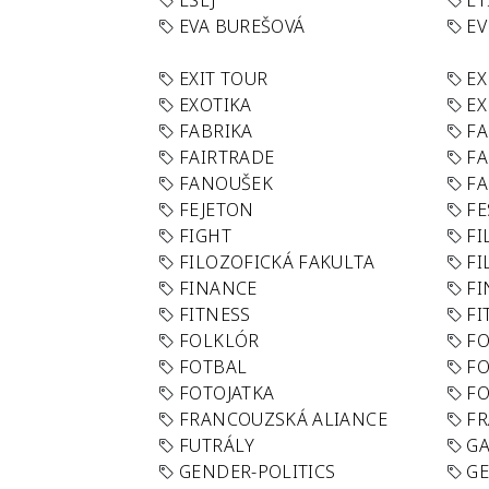
ESEJ
ET
EVA BUREŠOVÁ
E
EXIT TOUR
EX
EXOTIKA
EX
FABRIKA
F
FAIRTRADE
F
FANOUŠEK
FA
FEJETON
FE
FIGHT
FI
FILOZOFICKÁ FAKULTA
FI
FINANCE
F
FITNESS
FI
FOLKLÓR
F
FOTBAL
FO
FOTOJATKA
F
FRANCOUZSKÁ ALIANCE
FR
FUTRÁLY
G
GENDER-POLITICS
G