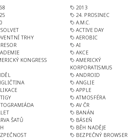
68
2013
25
24. PROSINEC
0
A.M.C.
SOLVET
ACTIVE DAY
VENTNÍ TRHY
AEROBIC
GRESOR
AI
KADEMIE
AKCE
ERICKÝ KONGRESS
AMERICKÝ
KORPORATISMUS
NDĚL
ANDROID
GLIČTINA
ANGLIE
LIKACE
APPLE
TIGY
ATMOSFÉRA
UTOGRAMIÁDA
AV ČR
LET
BANÁN
RVA ŠATŮ
BÁSEŇ
ĚH
BĚH NADĚJE
EZPEČNOST
BEZPEČNÝ BROWSER