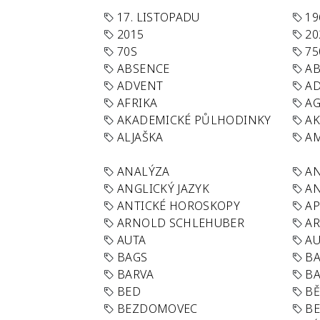
17. LISTOPADU
19
2015
20
70S
75
ABSENCE
AB
ADVENT
AD
AFRIKA
A
AKADEMICKÉ PŮLHODINKY
A
ALJAŠKA
AM
ANALÝZA
A
ANGLICKÝ JAZYK
AN
ANTICKÉ HOROSKOPY
AP
ARNOLD SCHLEHUBER
AR
AUTA
A
BAGS
BA
BARVA
BA
BED
B
BEZDOMOVEC
B