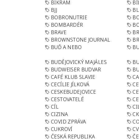
BIKRAM
BÍ
BJJ
BL
BOBRONUTRIE
B
BOMBARDÉR
BO
BRAVE
BR
BROWNSTONE JOURNAL
B
BUĎ A NEBO
BU
BUDĚJOVICKÝ MAJÁLES
B
BUDWEISER BUDVAR
BU
CAFÉ KLUB SLAVIE
C
CECÍLIE JÍLKOVÁ
CE
CESKEBUDEJOVICE
CE
CESTOVATELÉ
CE
CÍL
CI
CIZINA
CK
COVID ZPRÁVA
CO
CUKROVÍ
CV
ČESKÁ REPUBLIKA
ČE