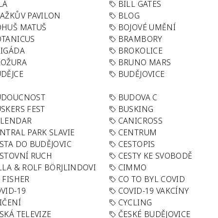
LÁ
BILL GATES
AŽKŮV PAVILON
BLOG
OHUŠ MATUŠ
BOJOVÉ UMĚNÍ
TANICUS
BRAMBORY
IGÁDA
BROKOLICE
ROŽURA
BRUNO MARS
DĚJCE
BUDĚJOVICE
UDOUCNOST
BUDOVA C
SKERS FEST
BUSKING
ALENDAR
CANICROSS
NTRAL PARK SLAVIE
CENTRUM
STA DO BUDĚJOVIC
CESTOPIS
STOVNÍ RUCH
CESTY KE SVOBODĚ
LLA & ROLF BÖRJLINDOVI
CIMMO
 FISHER
CO TO BYL COVID
VID-19
COVID-19 VAKCÍNY
IČENÍ
CYCLING
SKÁ TELEVIZE
ČESKÉ BUDĚJOVICE