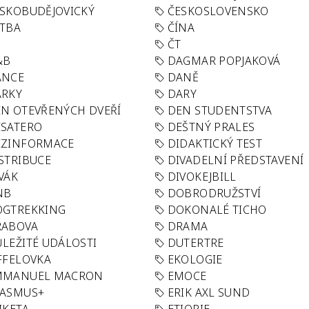
SKOBUDĚJOVICKÝ
ČESKOSLOVENSKO
TBA
ČÍNA
R
ČT
&B
DAGMAR POPJAKOVÁ
ANCE
DANĚ
ÁRKY
DARY
N OTEVŘENÝCH DVEŘÍ
DEN STUDENTSTVA
SATERO
DEŠTNÝ PRALES
EZINFORMACE
DIDAKTICKÝ TEST
STRIBUCE
DIVADELNÍ PŘEDSTAVENÍ
VÁK
DIVOKEJBILL
NB
DOBRODRUŽSTVÍ
OGTREKKING
DOKONALÉ TICHO
RABOVA
DRAMA
LEŽITÉ UDÁLOSTI
DUTERTRE
FFELOVKA
EKOLOGIE
MMANUEL MACRON
EMOCE
RASMUS+
ERIK AXL SUND