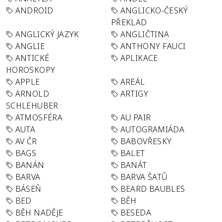
ANDROID
ANGLICKO-ČESKÝ
PŘEKLAD
ANGLICKÝ JAZYK
ANGLIČTINA
ANGLIE
ANTHONY FAUCI
ANTICKÉ
APLIKACE
HOROSKOPY
APPLE
AREÁL
ARNOLD
ARTIGY
SCHLEHUBER
ATMOSFÉRA
AU PAIR
AUTA
AUTOGRAMIÁDA
AV ČR
BABOVŘESKY
BAGS
BALET
BANÁN
BANÁT
BARVA
BARVA ŠATŮ
BÁSEŇ
BEARD BAUBLES
BED
BĚH
BĚH NADĚJE
BESEDA