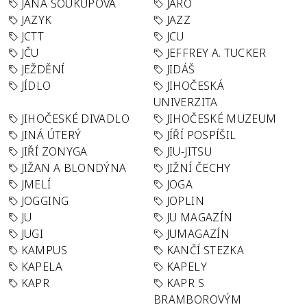
JANA SOUKUPOVÁ
JARO
JAZYK
JAZZ
JCTT
JCU
JČU
JEFFREY A. TUCKER
JEŽDĚNÍ
JIDÁŠ
JÍDLO
JIHOČESKÁ
UNIVERZITA
JIHOČESKÉ DIVADLO
JIHOČESKÉ MUZEUM
JINÁ ÚTERÝ
JÍŘÍ POSPÍŠIL
JIŘÍ ZONYGA
JIU-JITSU
JIŽAN A BLONDÝNA
JIŽNÍ ČECHY
JMELÍ
JOGA
JOGGING
JOPLIN
JU
JU MAGAZÍN
JUGI
JUMAGAZÍN
KAMPUS
KANČÍ STEZKA
KAPELA
KAPELY
KAPR
KAPR S
BRAMBOROVÝM