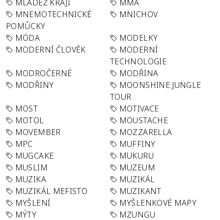
MLÁDEŽ KRAJI
MMA
MNEMOTECHNICKÉ
MNICHOV
POMŮCKY
MÓDA
MODELKY
MODERNÍ ČLOVĚK
MODERNÍ
TECHNOLOGIE
MODROČERNÉ
MODŘINA
MODŘINY
MOONSHINE JUNGLE
TOUR
MOST
MOTIVACE
MOTOL
MOUSTACHE
MOVEMBER
MOZZARELLA
MPC
MUFFINY
MUGCAKE
MUKURU
MUSLIM
MUZEUM
MUZIKA
MUZIKÁL
MUZIKÁL MEFISTO
MUZIKANT
MYŠLENÍ
MYŠLENKOVÉ MAPY
MÝTY
MZUNGU