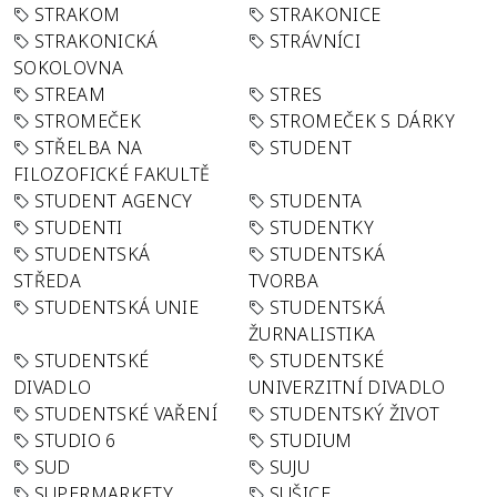
STRAKOM
STRAKONICE
STRAKONICKÁ
STRÁVNÍCI
SOKOLOVNA
STREAM
STRES
STROMEČEK
STROMEČEK S DÁRKY
STŘELBA NA
STUDENT
FILOZOFICKÉ FAKULTĚ
STUDENT AGENCY
STUDENTA
STUDENTI
STUDENTKY
STUDENTSKÁ
STUDENTSKÁ
STŘEDA
TVORBA
STUDENTSKÁ UNIE
STUDENTSKÁ
ŽURNALISTIKA
STUDENTSKÉ
STUDENTSKÉ
DIVADLO
UNIVERZITNÍ DIVADLO
STUDENTSKÉ VAŘENÍ
STUDENTSKÝ ŽIVOT
STUDIO 6
STUDIUM
SUD
SUJU
SUPERMARKETY
SUŠICE