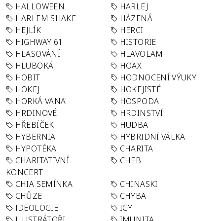
HALLOWEEN
HARLEJ
HARLEM SHAKE
HÁZENÁ
HEJLÍK
HERCI
HIGHWAY 61
HISTORIE
HLASOVÁNÍ
HLAVOLAM
HLUBOKÁ
HOAX
HOBIT
HODNOCENÍ VÝUKY
HOKEJ
HOKEJISTÉ
HORKÁ VANA
HOSPODA
HRDINOVÉ
HRDINSTVÍ
HŘEBÍČEK
HUDBA
HYBERNIA
HYBRIDNÍ VÁLKA
HYPOTÉKA
CHARITA
CHARITATIVNÍ
CHEB
KONCERT
CHIA SEMÍNKA
CHINASKI
CHŮZE
CHYBA
IDEOLOGIE
IGY
ILUSTRÁTOŘI
IMUNITA