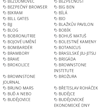
BEZDOMOVEC
BEZPEČNOST
BEZPEČNÝ BROWSER
BIG BEN
BIKRAM
BÍLÁ
BILL GATES
BIO
BJJ
BLAŽKŮV PAVILON
BLOG
BOBÍK
BOBRONUTRIE
BOHUŠ MATUŠ
BOJOVÉ UMĚNÍ
BOLESTNÉ KAMENY
BOMBARDÉR
BOTANICUS
BRAMBORY
BRASILSKÉ JIU-JITSU
BRAVE
BRIGÁDA
BROKOLICE
BROWNSTONE
INSTITUTE
BROWNSTONE
BROŽURA
JOURNAL
BRUNO MARS
BŘETISLAV ROHÁČEK
BUĎ A NEBO
BUDĚJCE
BUDĚJOVICE
BUDĚJOVICKÉ
EKONOMICKÉ DNY