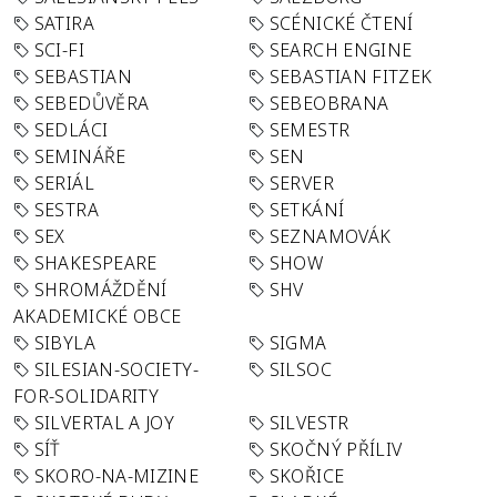
SATIRA
SCÉNICKÉ ČTENÍ
SCI-FI
SEARCH ENGINE
SEBASTIAN
SEBASTIAN FITZEK
SEBEDŮVĚRA
SEBEOBRANA
SEDLÁCI
SEMESTR
SEMINÁŘE
SEN
SERIÁL
SERVER
SESTRA
SETKÁNÍ
SEX
SEZNAMOVÁK
SHAKESPEARE
SHOW
SHROMÁŽDĚNÍ
SHV
AKADEMICKÉ OBCE
SIBYLA
SIGMA
SILESIAN-SOCIETY-
SILSOC
FOR-SOLIDARITY
SILVERTAL A JOY
SILVESTR
SÍŤ
SKOČNÝ PŘÍLIV
SKORO-NA-MIZINE
SKOŘICE