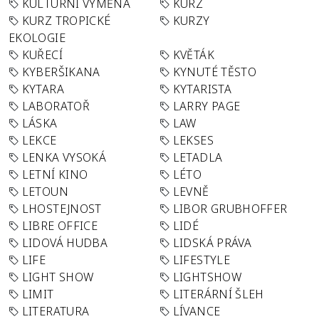
KULTURNÍ VÝMĚNA
KURZ
KURZ TROPICKÉ
KURZY
EKOLOGIE
KUŘECÍ
KVĚTÁK
KYBERŠIKANA
KYNUTÉ TĚSTO
KYTARA
KYTARISTA
LABORATOŘ
LARRY PAGE
LÁSKA
LAW
LEKCE
LEKSES
LENKA VYSOKÁ
LETADLA
LETNÍ KINO
LÉTO
LETOUN
LEVNĚ
LHOSTEJNOST
LIBOR GRUBHOFFER
LIBRE OFFICE
LIDÉ
LIDOVÁ HUDBA
LIDSKÁ PRÁVA
LIFE
LIFESTYLE
LIGHT SHOW
LIGHTSHOW
LIMIT
LITERÁRNÍ ŠLEH
LITERATURA
LÍVANCE