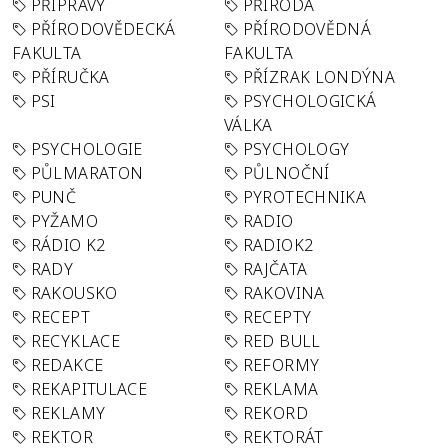
PŘÍPRAVY
PŘÍRODA
PŘÍRODOVĚDECKÁ
PŘÍRODOVĚDNÁ
FAKULTA
FAKULTA
PŘÍRUČKA
PŘÍZRAK LONDÝNA
PSI
PSYCHOLOGICKÁ
VÁLKA
PSYCHOLOGIE
PSYCHOLOGY
PŮLMARATON
PŮLNOČNÍ
PUNČ
PYROTECHNIKA
PYŽAMO
RADIO
RÁDIO K2
RADIOK2
RADY
RAJČATA
RAKOUSKO
RAKOVINA
RECEPT
RECEPTY
RECYKLACE
RED BULL
REDAKCE
REFORMY
REKAPITULACE
REKLAMA
REKLAMY
REKORD
REKTOR
REKTORÁT