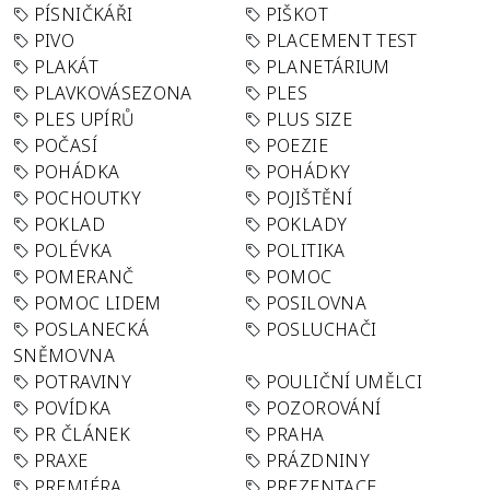
PÍSNIČKÁŘI
PIŠKOT
PIVO
PLACEMENT TEST
PLAKÁT
PLANETÁRIUM
PLAVKOVÁSEZONA
PLES
PLES UPÍRŮ
PLUS SIZE
POČASÍ
POEZIE
POHÁDKA
POHÁDKY
POCHOUTKY
POJIŠTĚNÍ
POKLAD
POKLADY
POLÉVKA
POLITIKA
POMERANČ
POMOC
POMOC LIDEM
POSILOVNA
POSLANECKÁ
POSLUCHAČI
SNĚMOVNA
POTRAVINY
POULIČNÍ UMĚLCI
POVÍDKA
POZOROVÁNÍ
PR ČLÁNEK
PRAHA
PRAXE
PRÁZDNINY
PREMIÉRA
PREZENTACE