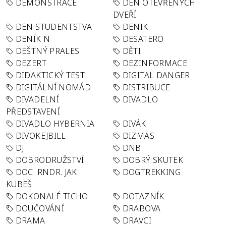
DEMONSTRACE
DEN OTEVŘENÝCH
DVEŘÍ
DEN STUDENTSTVA
DENIK
DENÍK N
DESATERO
DEŠTNÝ PRALES
DĚTI
DEZERT
DEZINFORMACE
DIDAKTICKÝ TEST
DIGITAL DANGER
DIGITÁLNÍ NOMÁD
DISTRIBUCE
DIVADELNÍ
DIVADLO
PŘEDSTAVENÍ
DIVADLO HYBERNIA
DIVÁK
DIVOKEJBILL
DIZMAS
DJ
DNB
DOBRODRUŽSTVÍ
DOBRÝ SKUTEK
DOC. RNDR. JAK
DOGTREKKING
KUBEŠ
DOKONALÉ TICHO
DOTAZNÍK
DOUČOVÁNÍ
DRABOVA
DRAMA
DRAVCI