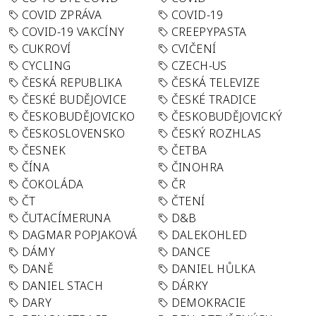
COVID ZPRÁVA
COVID-19
COVID-19 VAKCÍNY
CREEPYPASTA
CUKROVÍ
CVIČENÍ
CYCLING
CZECH-US
ČESKÁ REPUBLIKA
ČESKÁ TELEVIZE
ČESKÉ BUDĚJOVICE
ČESKÉ TRADICE
ČESKOBUDĚJOVICKO
ČESKOBUDĚJOVICKÝ
ČESKOSLOVENSKO
ČESKÝ ROZHLAS
ČESNEK
ČETBA
ČÍNA
ČINOHRA
ČOKOLÁDA
ČR
ČT
ČTENÍ
ČUTACÍMERUNA
D&B
DAGMAR POPJAKOVÁ
DALEKOHLED
DÁMY
DANCE
DANĚ
DANIEL HŮLKA
DANIEL STACH
DÁRKY
DARY
DEMOKRACIE