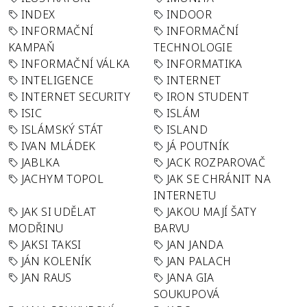
INDEX
INDOOR
INFORMAČNÍ
INFORMAČNÍ
KAMPAŇ
TECHNOLOGIE
INFORMAČNÍ VÁLKA
INFORMATIKA
INTELIGENCE
INTERNET
INTERNET SECURITY
IRON STUDENT
ISIC
ISLÁM
ISLÁMSKÝ STÁT
ISLAND
IVAN MLÁDEK
JÁ POUTNÍK
JABLKA
JACK ROZPAROVAČ
JACHYM TOPOL
JAK SE CHRÁNIT NA
INTERNETU
JAK SI UDĚLAT
JAKOU MAJÍ ŠATY
MODŘINU
BARVU
JAKSI TAKSI
JAN JANDA
JÁN KOLENÍK
JAN PALACH
JAN RAUS
JANA GIA
SOUKUPOVÁ