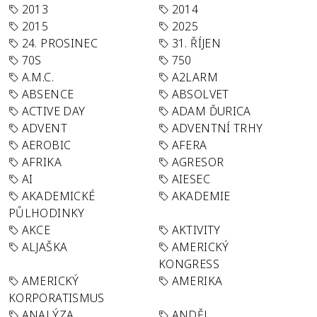
2013
2014
2015
2025
24. PROSINEC
31. ŘÍJEN
70S
750
A.M.C.
A2LARM
ABSENCE
ABSOLVET
ACTIVE DAY
ADAM ĎURICA
ADVENT
ADVENTNÍ TRHY
AEROBIC
AFERA
AFRIKA
AGRESOR
AI
AIESEC
AKADEMICKÉ
AKADEMIE
PŮLHODINKY
AKCE
AKTIVITY
ALJAŠKA
AMERICKÝ
KONGRESS
AMERICKÝ
AMERIKA
KORPORATISMUS
ANALÝZA
ANDĚL