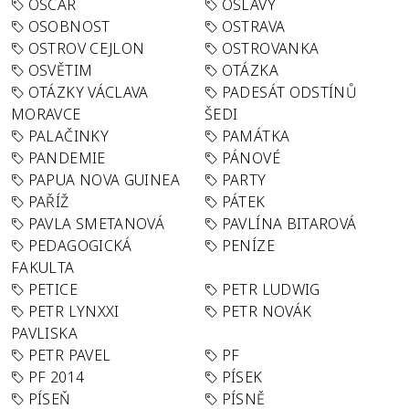
OSCAR
OSLAVY
OSOBNOST
OSTRAVA
OSTROV CEJLON
OSTROVANKA
OSVĚTIM
OTÁZKA
OTÁZKY VÁCLAVA
PADESÁT ODSTÍNŮ
MORAVCE
ŠEDI
PALAČINKY
PAMÁTKA
PANDEMIE
PÁNOVÉ
PAPUA NOVA GUINEA
PARTY
PAŘÍŽ
PÁTEK
PAVLA SMETANOVÁ
PAVLÍNA BITAROVÁ
PEDAGOGICKÁ
PENÍZE
FAKULTA
PETICE
PETR LUDWIG
PETR LYNXXI
PETR NOVÁK
PAVLISKA
PETR PAVEL
PF
PF 2014
PÍSEK
PÍSEŇ
PÍSNĚ