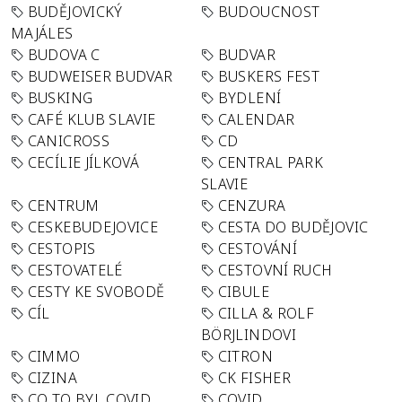
BUDĚJOVICKÝ
BUDOUCNOST
MAJÁLES
BUDOVA C
BUDVAR
BUDWEISER BUDVAR
BUSKERS FEST
BUSKING
BYDLENÍ
CAFÉ KLUB SLAVIE
CALENDAR
CANICROSS
CD
CECÍLIE JÍLKOVÁ
CENTRAL PARK
SLAVIE
CENTRUM
CENZURA
CESKEBUDEJOVICE
CESTA DO BUDĚJOVIC
CESTOPIS
CESTOVÁNÍ
CESTOVATELÉ
CESTOVNÍ RUCH
CESTY KE SVOBODĚ
CIBULE
CÍL
CILLA & ROLF
BÖRJLINDOVI
CIMMO
CITRON
CIZINA
CK FISHER
CO TO BYL COVID
COVID