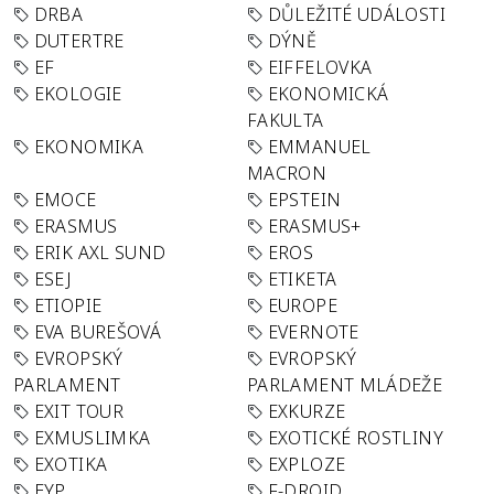
DRBA
DŮLEŽITÉ UDÁLOSTI
DUTERTRE
DÝNĚ
EF
EIFFELOVKA
EKOLOGIE
EKONOMICKÁ
FAKULTA
EKONOMIKA
EMMANUEL
MACRON
EMOCE
EPSTEIN
ERASMUS
ERASMUS+
ERIK AXL SUND
EROS
ESEJ
ETIKETA
ETIOPIE
EUROPE
EVA BUREŠOVÁ
EVERNOTE
EVROPSKÝ
EVROPSKÝ
PARLAMENT
PARLAMENT MLÁDEŽE
EXIT TOUR
EXKURZE
EXMUSLIMKA
EXOTICKÉ ROSTLINY
EXOTIKA
EXPLOZE
EYP
F-DROID