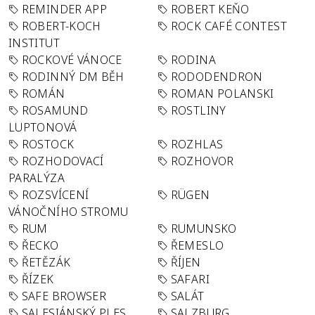
REMINDER APP
ROBERT KEŇO
ROBERT-KOCH
ROCK CAFÉ CONTEST
INSTITUT
ROCKOVÉ VÁNOCE
RODINA
RODINNÝ DM BĚH
RODODENDRON
ROMÁN
ROMAN POLANSKI
ROSAMUND
ROSTLINY
LUPTONOVÁ
ROSTOCK
ROZHLAS
ROZHODOVACÍ
ROZHOVOR
PARALÝZA
ROZSVÍCENÍ
RÜGEN
VÁNOČNÍHO STROMU
RUM
RUMUNSKO
ŘECKO
ŘEMESLO
ŘETĚZÁK
ŘÍJEN
ŘÍZEK
SAFARI
SAFE BROWSER
SALÁT
SALESIÁNSKÝ PLES
SALZBURG