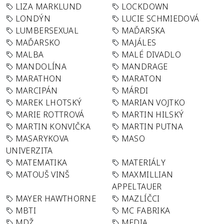
LIZA MARKLUND
LOCKDOWN
LONDÝN
LUCIE SCHMIEDOVÁ
LUMBERSEXUAL
MAĎARSKA
MAĎARSKO
MAJÁLES
MALBA
MALÉ DIVADLO
MANDOLÍNA
MANDRAGE
MARATHON
MARATON
MARCIPÁN
MÁRDI
MAREK LHOTSKÝ
MARIAN VOJTKO
MARIE ROTTROVÁ
MARTIN HILSKÝ
MARTIN KONVIČKA
MARTIN PUTNA
MASARYKOVA
MASO
UNIVERZITA
MATEMATIKA
MATERIÁLY
MATOUŠ VINŠ
MAXMILLIAN
APPELTAUER
MAYER HAWTHORNE
MAZLÍČCI
MBTI
MC FABRIKA
MDŽ
MEDIA