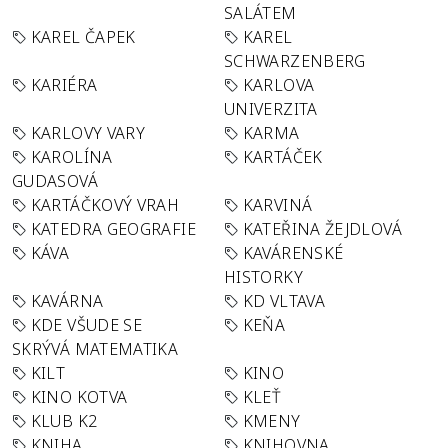
SALÁTEM
KAREL ČAPEK
KAREL
SCHWARZENBERG
KARIÉRA
KARLOVA
UNIVERZITA
KARLOVY VARY
KARMA
KAROLÍNA
KARTÁČEK
GUDASOVÁ
KARTÁČKOVÝ VRAH
KARVINÁ
KATEDRA GEOGRAFIE
KATEŘINA ŽEJDLOVÁ
KÁVA
KAVÁRENSKÉ
HISTORKY
KAVÁRNA
KD VLTAVA
KDE VŠUDE SE
KEŇA
SKRÝVÁ MATEMATIKA
KILT
KINO
KINO KOTVA
KLEŤ
KLUB K2
KMENY
KNIHA
KNIHOVNA