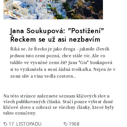
Jana Soukupová: "Postižení"
Řeckem se už asi nezbavím
Říká se, že Řecko je jako droga - jakmile člověk
jednou tuto zemi pozná, chce stále víc. Ale co
takhle ve vysněné zemi žit? Jana "Gia" Soukupová
si to vyzkoušela a není žádná troškařka. Nejen že v
zemi oliv a vína vedla cestovn...
Na této stránce naleznete seznam klíčových slov u
všech publikovaných článků. Stačí pouze vybrat dané
klíčové slovo a zobrazí se všechny články, které byly
takto označeny.
17. LISTOPADU
1968