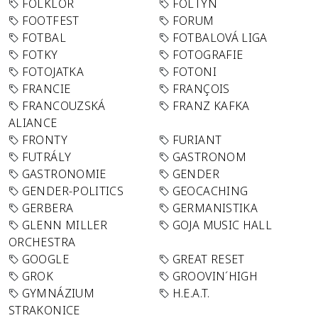
FOLKLÓR
FOLTYN
FOOTFEST
FORUM
FOTBAL
FOTBALOVÁ LIGA
FOTKY
FOTOGRAFIE
FOTOJATKA
FOTONI
FRANCIE
FRANÇOIS
FRANCOUZSKÁ
FRANZ KAFKA
ALIANCE
FRONTY
FURIANT
FUTRÁLY
GASTRONOM
GASTRONOMIE
GENDER
GENDER-POLITICS
GEOCACHING
GERBERA
GERMANISTIKA
GLENN MILLER
GOJA MUSIC HALL
ORCHESTRA
GOOGLE
GREAT RESET
GROK
GROOVIN´HIGH
GYMNÁZIUM
H.E.A.T.
STRAKONICE