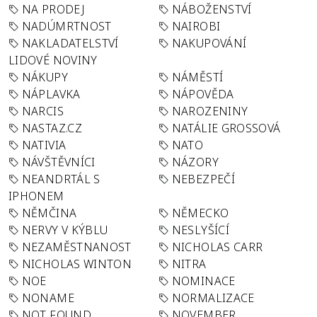
NA PRODEJ
NÁBOŽENSTVÍ
NADÚMRTNOST
NAIROBI
NAKLADATELSTVÍ
NAKUPOVÁNÍ
LIDOVÉ NOVINY
NÁKUPY
NÁMĚSTÍ
NÁPLAVKA
NÁPOVĚDA
NARCIS
NAROZENINY
NASTAZ.CZ
NATÁLIE GROSSOVÁ
NATIVIA
NATO
NÁVŠTĚVNÍCI
NÁZORY
NEANDRTÁL S
NEBEZPEČÍ
IPHONEM
NĚMČINA
NĚMECKO
NERVY V KÝBLU
NESLYŠÍCÍ
NEZAMĚSTNANOST
NICHOLAS CARR
NICHOLAS WINTON
NITRA
NOE
NOMINACE
NONAME
NORMALIZACE
NOT FOUND
NOVEMBER