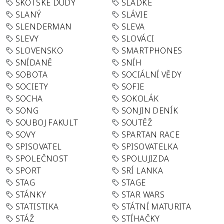
SKOTSKÉ DUDY
SLADKÉ
SLANÝ
SLÁVIE
SLENDERMAN
SLEVA
SLEVY
SLOVÁCI
SLOVENSKO
SMARTPHONES
SNÍDANĚ
SNÍH
SOBOTA
SOCIÁLNÍ VĚDY
SOCIETY
SOFIE
SOCHA
SOKOLÁK
SONG
SONJIN DENÍK
SOUBOJ FAKULT
SOUTĚŽ
SOVY
SPARTAN RACE
SPISOVATEL
SPISOVATELKA
SPOLEČNOST
SPOLUJIZDA
SPORT
SRÍ LANKA
STAG
STAGE
STÁNKY
STAR WARS
STATISTIKA
STÁTNÍ MATURITA
STÁŽ
STÍHAČKY