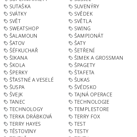
SUTAŠKA
SUVENÝRY
SVÁTKY
SVĚDEK
SVĚT
SVĚTLA
SWEATSHOP
SWING
ŠALAMOUN
ŠAMPIONÁT
ŠATOV
ŠATY
ŠÉFKUCHAŘ
ŠETŘENÍ
ŠIKANA
ŠIMEK A GROSSMAN
ŠKOLA
ŠPAGETY
ŠPERKY
ŠTAFETA
ŠŤASTNÉ A VESELÉ
ŠUKAS
ŠUSPA
ŠVÉDSKO
ŠVEJK
TAJNÁ OPERACE
TANEC
TECHNOLOGIE
TECHNOLOGY
TEMPLESTORE
TERKA DRÁBKOVÁ
TERRY FOX
TERRY HAYES
TEST
TĚSTOVINY
TESTY