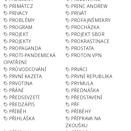
PRIMÁT.CZ
PRINC ANDREW
PRIVACY
PRIVÁT
PROBLÉMY
PROFAJNŠMEKRY
PROGRAM
PROCHÁZKA
PROJEKT
PROJEKT SBOR
PROJEKTY
PROKRASTINACE
PROPAGANDA
PROSTATA
PROTI-PANDEMICKÁ
PROTON VPN
OPATŘENÍ
PRŮVODCOVÁNÍ
PRVÁCI
PRVNÍ KAZETA
PRVNÍ REPUBLIKA
PRVOTINA
PRYMULA
PŘÁNÍ
PŘEDNÁŠKA
PŘEDSEVZETÍ
PŘEDSTAVENÍ
PŘEDZÁPIS
PŘF
PŘÍBĚH
PŘÍBĚHY
PŘIHLÁŠKA
PŘÍPRAVA NA
ZKOUŠKU