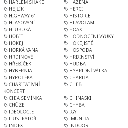
HARLEM SHAKE
HÁZENÁ
HEJLÍK
HERCI
HIGHWAY 61
HISTORIE
HLASOVÁNÍ
HLAVOLAM
HLUBOKÁ
HOAX
HOBIT
HODNOCENÍ VÝUKY
HOKEJ
HOKEJISTÉ
HORKÁ VANA
HOSPODA
HRDINOVÉ
HRDINSTVÍ
HŘEBÍČEK
HUDBA
HYBERNIA
HYBRIDNÍ VÁLKA
HYPOTÉKA
CHARITA
CHARITATIVNÍ
CHEB
KONCERT
CHIA SEMÍNKA
CHINASKI
CHŮZE
CHYBA
IDEOLOGIE
IGY
ILUSTRÁTOŘI
IMUNITA
INDEX
INDOOR