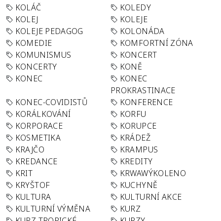
KOLÁČ
KOLEDY
KOLEJ
KOLEJE
KOLEJE PEDAGOG
KOLONÁDA
KOMEDIE
KOMFORTNÍ ZÓNA
KOMUNISMUS
KONCERT
KONCERTY
KONĚ
KONEC
KONEC
PROKRASTINACE
KONEC-COVIDISTŮ
KONFERENCE
KORÁLKOVÁNÍ
KORFU
KORPORACE
KORUPCE
KOSMETIKA
KRÁDEŽ
KRAJČO
KRAMPUS
KREDANCE
KREDITY
KRIT
KRWAWÝKOLENO
KRYŠTOF
KUCHYNĚ
KULTURA
KULTURNÍ AKCE
KULTURNÍ VÝMĚNA
KURZ
KURZ TROPICKÉ
KURZY