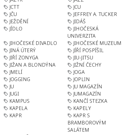
JCTT
JCU
JČU
JEFFREY A. TUCKER
JEŽDĚNÍ
JIDÁŠ
JÍDLO
JIHOČESKÁ
UNIVERZITA
JIHOČESKÉ DIVADLO
JIHOČESKÉ MUZEUM
JINÁ ÚTERÝ
JÍŘÍ POSPÍŠIL
JIŘÍ ZONYGA
JIU-JITSU
JIŽAN A BLONDÝNA
JIŽNÍ ČECHY
JMELÍ
JOGA
JOGGING
JOPLIN
JU
JU MAGAZÍN
JUGI
JUMAGAZÍN
KAMPUS
KANČÍ STEZKA
KAPELA
KAPELY
KAPR
KAPR S
BRAMBOROVÝM
SALÁTEM