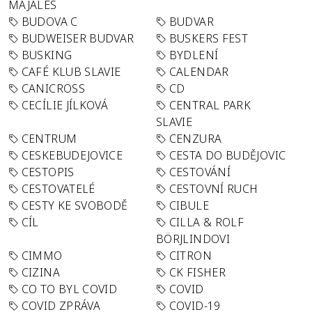
MAJÁLES
BUDOVA C
BUDVAR
BUDWEISER BUDVAR
BUSKERS FEST
BUSKING
BYDLENÍ
CAFÉ KLUB SLAVIE
CALENDAR
CANICROSS
CD
CECÍLIE JÍLKOVÁ
CENTRAL PARK
SLAVIE
CENTRUM
CENZURA
CESKEBUDEJOVICE
CESTA DO BUDĚJOVIC
CESTOPIS
CESTOVÁNÍ
CESTOVATELÉ
CESTOVNÍ RUCH
CESTY KE SVOBODĚ
CIBULE
CÍL
CILLA & ROLF
BÖRJLINDOVI
CIMMO
CITRON
CIZINA
CK FISHER
CO TO BYL COVID
COVID
COVID ZPRÁVA
COVID-19