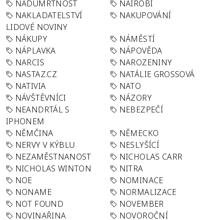
NADÚMRTNOST
NAIROBI
NAKLADATELSTVÍ
NAKUPOVÁNÍ
LIDOVÉ NOVINY
NÁKUPY
NÁMĚSTÍ
NÁPLAVKA
NÁPOVĚDA
NARCIS
NAROZENINY
NASTAZ.CZ
NATÁLIE GROSSOVÁ
NATIVIA
NATO
NÁVŠTĚVNÍCI
NÁZORY
NEANDRTÁL S
NEBEZPEČÍ
IPHONEM
NĚMČINA
NĚMECKO
NERVY V KÝBLU
NESLYŠÍCÍ
NEZAMĚSTNANOST
NICHOLAS CARR
NICHOLAS WINTON
NITRA
NOE
NOMINACE
NONAME
NORMALIZACE
NOT FOUND
NOVEMBER
NOVINAŘINA
NOVOROČNÍ