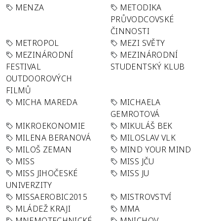
MENZA
METODIKA
PRŮVODCOVSKÉ
ČINNOSTI
METROPOL
MEZI SVĚTY
MEZINÁRODNÍ
MEZINÁRODNÍ
FESTIVAL
STUDENTSKÝ KLUB
OUTDOOROVÝCH
FILMŮ
MICHA MAREDA
MICHAELA
GEMROTOVÁ
MIKROEKONOMIE
MIKULÁŠ BEK
MILENA BERANOVÁ
MILOSLAV VLK
MILOŠ ZEMAN
MIND YOUR MIND
MISS
MISS JČU
MISS JIHOČESKÉ
MISS JU
UNIVERZITY
MISSAEROBIC2015
MISTROVSTVÍ
MLÁDEŽ KRAJI
MMA
MNEMOTECHNICKÉ
MNICHOV