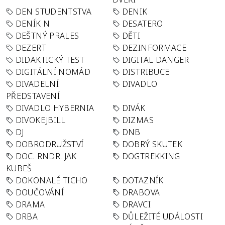
DEN STUDENTSTVA
DENIK
DENÍK N
DESATERO
DEŠTNÝ PRALES
DĚTI
DEZERT
DEZINFORMACE
DIDAKTICKÝ TEST
DIGITAL DANGER
DIGITÁLNÍ NOMÁD
DISTRIBUCE
DIVADELNÍ
DIVADLO
PŘEDSTAVENÍ
DIVADLO HYBERNIA
DIVÁK
DIVOKEJBILL
DIZMAS
DJ
DNB
DOBRODRUŽSTVÍ
DOBRÝ SKUTEK
DOC. RNDR. JAK
DOGTREKKING
KUBEŠ
DOKONALÉ TICHO
DOTAZNÍK
DOUČOVÁNÍ
DRABOVA
DRAMA
DRAVCI
DRBA
DŮLEŽITÉ UDÁLOSTI