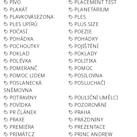
PIVO
PLACEMENT TEST
PLAKÁT
PLANETÁRIUM
PLAVKOVÁSEZONA
PLES
PLES UPÍRŮ
PLUS SIZE
POČASÍ
POEZIE
POHÁDKA
POHÁDKY
POCHOUTKY
POJIŠTĚNÍ
POKLAD
POKLADY
POLÉVKA
POLITIKA
POMERANČ
POMOC
POMOC LIDEM
POSILOVNA
POSLANECKÁ
POSLUCHAČI
SNĚMOVNA
POTRAVINY
POULIČNÍ UMĚLCI
POVÍDKA
POZOROVÁNÍ
PR ČLÁNEK
PRAHA
PRAXE
PRÁZDNINY
PREMIÉRA
PREZENTACE
PRIMÁT.CZ
PRINC ANDREW