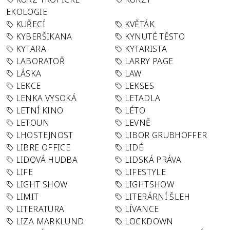
EKOLOGIE
KUŘECÍ
KVĚTÁK
KYBERŠIKANA
KYNUTÉ TĚSTO
KYTARA
KYTARISTA
LABORATOŘ
LARRY PAGE
LÁSKA
LAW
LEKCE
LEKSES
LENKA VYSOKÁ
LETADLA
LETNÍ KINO
LÉTO
LETOUN
LEVNĚ
LHOSTEJNOST
LIBOR GRUBHOFFER
LIBRE OFFICE
LIDÉ
LIDOVÁ HUDBA
LIDSKÁ PRÁVA
LIFE
LIFESTYLE
LIGHT SHOW
LIGHTSHOW
LIMIT
LITERÁRNÍ ŠLEH
LITERATURA
LÍVANCE
LIZA MARKLUND
LOCKDOWN