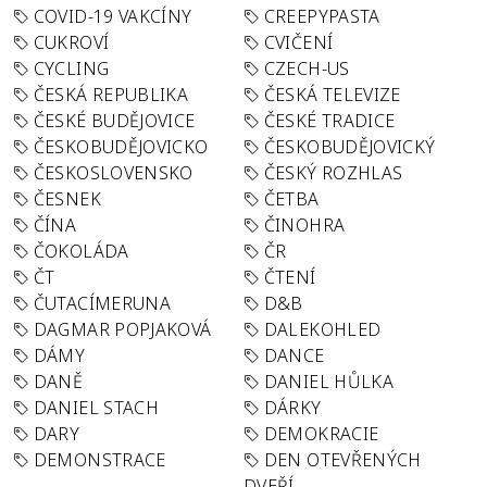
COVID-19 VAKCÍNY
CREEPYPASTA
CUKROVÍ
CVIČENÍ
CYCLING
CZECH-US
ČESKÁ REPUBLIKA
ČESKÁ TELEVIZE
ČESKÉ BUDĚJOVICE
ČESKÉ TRADICE
ČESKOBUDĚJOVICKO
ČESKOBUDĚJOVICKÝ
ČESKOSLOVENSKO
ČESKÝ ROZHLAS
ČESNEK
ČETBA
ČÍNA
ČINOHRA
ČOKOLÁDA
ČR
ČT
ČTENÍ
ČUTACÍMERUNA
D&B
DAGMAR POPJAKOVÁ
DALEKOHLED
DÁMY
DANCE
DANĚ
DANIEL HŮLKA
DANIEL STACH
DÁRKY
DARY
DEMOKRACIE
DEMONSTRACE
DEN OTEVŘENÝCH
DVEŘÍ