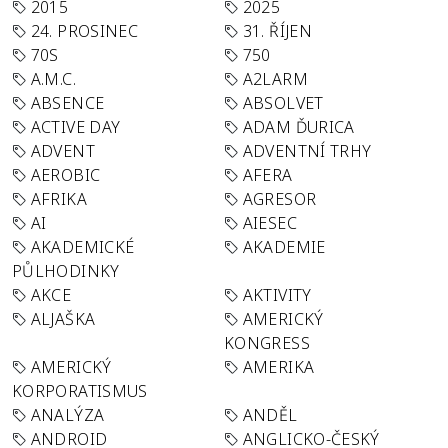
2015
2025
24. PROSINEC
31. ŘÍJEN
70S
750
A.M.C.
A2LARM
ABSENCE
ABSOLVET
ACTIVE DAY
ADAM ĎURICA
ADVENT
ADVENTNÍ TRHY
AEROBIC
AFERA
AFRIKA
AGRESOR
AI
AIESEC
AKADEMICKÉ
AKADEMIE
PŮLHODINKY
AKCE
AKTIVITY
ALJAŠKA
AMERICKÝ
KONGRESS
AMERICKÝ
AMERIKA
KORPORATISMUS
ANALÝZA
ANDĚL
ANDROID
ANGLICKO-ČESKÝ