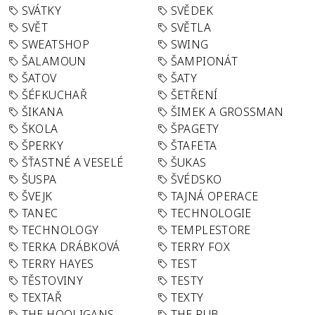
SVÁTKY
SVĚDEK
SVĚT
SVĚTLA
SWEATSHOP
SWING
ŠALAMOUN
ŠAMPIONÁT
ŠATOV
ŠATY
ŠÉFKUCHAŘ
ŠETŘENÍ
ŠIKANA
ŠIMEK A GROSSMAN
ŠKOLA
ŠPAGETY
ŠPERKY
ŠTAFETA
ŠŤASTNÉ A VESELÉ
ŠUKAS
ŠUSPA
ŠVÉDSKO
ŠVEJK
TAJNÁ OPERACE
TANEC
TECHNOLOGIE
TECHNOLOGY
TEMPLESTORE
TERKA DRÁBKOVÁ
TERRY FOX
TERRY HAYES
TEST
TĚSTOVINY
TESTY
TEXTAŘ
TEXTY
THE HOOLIGANS
THE PUB