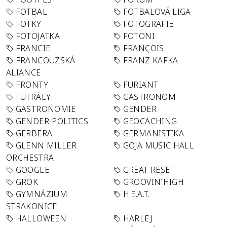
FOTBAL
FOTBALOVÁ LIGA
FOTKY
FOTOGRAFIE
FOTOJATKA
FOTONI
FRANCIE
FRANÇOIS
FRANCOUZSKÁ
FRANZ KAFKA
ALIANCE
FRONTY
FURIANT
FUTRÁLY
GASTRONOM
GASTRONOMIE
GENDER
GENDER-POLITICS
GEOCACHING
GERBERA
GERMANISTIKA
GLENN MILLER
GOJA MUSIC HALL
ORCHESTRA
GOOGLE
GREAT RESET
GROK
GROOVIN´HIGH
GYMNÁZIUM
H.E.A.T.
STRAKONICE
HALLOWEEN
HARLEJ