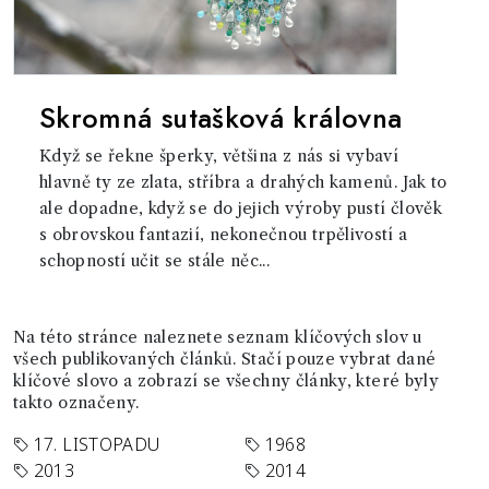
Skromná sutašková královna
Když se řekne šperky, většina z nás si vybaví
hlavně ty ze zlata, stříbra a drahých kamenů. Jak to
ale dopadne, když se do jejich výroby pustí člověk
s obrovskou fantazií, nekonečnou trpělivostí a
schopností učit se stále něc...
Na této stránce naleznete seznam klíčových slov u
všech publikovaných článků. Stačí pouze vybrat dané
klíčové slovo a zobrazí se všechny články, které byly
takto označeny.
17. LISTOPADU
1968
2013
2014