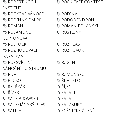
ROBERT-KOCH
ROCK CAFÉ CONTEST
INSTITUT
ROCKOVÉ VÁNOCE
RODINA
RODINNÝ DM BĚH
RODODENDRON
ROMÁN
ROMAN POLANSKI
ROSAMUND
ROSTLINY
LUPTONOVÁ
ROSTOCK
ROZHLAS
ROZHODOVACÍ
ROZHOVOR
PARALÝZA
ROZSVÍCENÍ
RÜGEN
VÁNOČNÍHO STROMU
RUM
RUMUNSKO
ŘECKO
ŘEMESLO
ŘETĚZÁK
ŘÍJEN
ŘÍZEK
SAFARI
SAFE BROWSER
SALÁT
SALESIÁNSKÝ PLES
SALZBURG
SATIRA
SCÉNICKÉ ČTENÍ