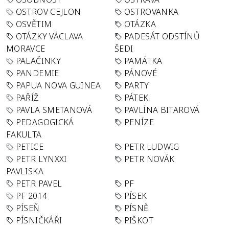
OSTROV CEJLON
OSTROVANKA
OSVĚTIM
OTÁZKA
OTÁZKY VÁCLAVA
PADESÁT ODSTÍNŮ
MORAVCE
ŠEDI
PALAČINKY
PAMÁTKA
PANDEMIE
PÁNOVÉ
PAPUA NOVA GUINEA
PARTY
PAŘÍŽ
PÁTEK
PAVLA SMETANOVÁ
PAVLÍNA BITAROVÁ
PEDAGOGICKÁ
PENÍZE
FAKULTA
PETICE
PETR LUDWIG
PETR LYNXXI
PETR NOVÁK
PAVLISKA
PETR PAVEL
PF
PF 2014
PÍSEK
PÍSEŇ
PÍSNĚ
PÍSNIČKÁŘI
PIŠKOT