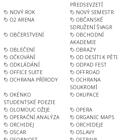
PŘEDSEVZETÍ
NOVÝ ROK
NOVÝ SEMESTR
O2 ARENA
OBČANSKÉ
SDRUŽENÍ ŠVAGR
OBČERSTVENÍ
OBCHODNÍ
AKADEMIE
OBLEČENÍ
OBRAZY
OČKOVÁNÍ
OD DESÍTI K PĚTI
ODKLÁDÁNÍ
ODPAD FEST
OFFICE SUITE
OFFROAD
OCHRANA PŘÍRODY
OCHRANA
SOUKROMÍ
OKÉNKO
OKUPACE
STUDENTSKÉ POEZIE
OLOMOUC OŽIJE
OPERA
OPERAČNÍ ANALÝZA
ORGANIC MAPS
ORCHIDEJ
ORCHIDEJE
OSCAR
OSLAVY
OSOBNOST
OSTRAVA