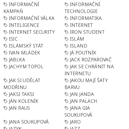
INFORMAČNÍ
INFORMAČNÍ
KAMPAŇ
TECHNOLOGIE
INFORMAČNÍ VÁLKA
INFORMATIKA
INTELIGENCE
INTERNET
INTERNET SECURITY
IRON STUDENT
ISIC
ISLÁM
ISLÁMSKÝ STÁT
ISLAND
IVAN MLÁDEK
JÁ POUTNÍK
JABLKA
JACK ROZPAROVAČ
JACHYM TOPOL
JAK SE CHRÁNIT NA
INTERNETU
JAK SI UDĚLAT
JAKOU MAJÍ ŠATY
MODŘINU
BARVU
JAKSI TAKSI
JAN JANDA
JÁN KOLENÍK
JAN PALACH
JAN RAUS
JANA GIA
SOUKUPOVÁ
JANA SOUKUPOVÁ
JARO
JAZYK
JAZZ