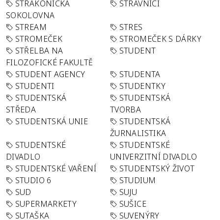
STRAKONICKÁ
STRÁVNÍCI
SOKOLOVNA
STREAM
STRES
STROMEČEK
STROMEČEK S DÁRKY
STŘELBA NA
STUDENT
FILOZOFICKÉ FAKULTĚ
STUDENT AGENCY
STUDENTA
STUDENTI
STUDENTKY
STUDENTSKÁ
STUDENTSKÁ
STŘEDA
TVORBA
STUDENTSKÁ UNIE
STUDENTSKÁ
ŽURNALISTIKA
STUDENTSKÉ
STUDENTSKÉ
DIVADLO
UNIVERZITNÍ DIVADLO
STUDENTSKÉ VAŘENÍ
STUDENTSKÝ ŽIVOT
STUDIO 6
STUDIUM
SUD
SUJU
SUPERMARKETY
SUŠICE
SUTAŠKA
SUVENÝRY