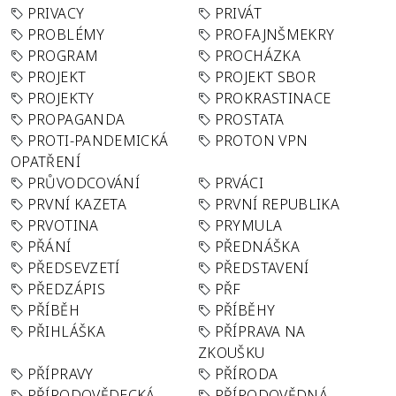
PRIVACY
PRIVÁT
PROBLÉMY
PROFAJNŠMEKRY
PROGRAM
PROCHÁZKA
PROJEKT
PROJEKT SBOR
PROJEKTY
PROKRASTINACE
PROPAGANDA
PROSTATA
PROTI-PANDEMICKÁ
PROTON VPN
OPATŘENÍ
PRŮVODCOVÁNÍ
PRVÁCI
PRVNÍ KAZETA
PRVNÍ REPUBLIKA
PRVOTINA
PRYMULA
PŘÁNÍ
PŘEDNÁŠKA
PŘEDSEVZETÍ
PŘEDSTAVENÍ
PŘEDZÁPIS
PŘF
PŘÍBĚH
PŘÍBĚHY
PŘIHLÁŠKA
PŘÍPRAVA NA
ZKOUŠKU
PŘÍPRAVY
PŘÍRODA
PŘÍRODOVĚDECKÁ
PŘÍRODOVĚDNÁ