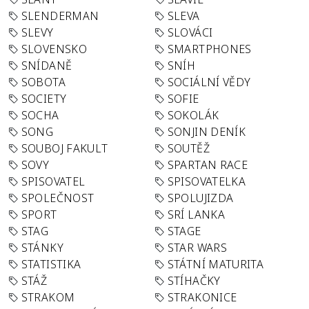
SLENDERMAN
SLEVA
SLEVY
SLOVÁCI
SLOVENSKO
SMARTPHONES
SNÍDANĚ
SNÍH
SOBOTA
SOCIÁLNÍ VĚDY
SOCIETY
SOFIE
SOCHA
SOKOLÁK
SONG
SONJIN DENÍK
SOUBOJ FAKULT
SOUTĚŽ
SOVY
SPARTAN RACE
SPISOVATEL
SPISOVATELKA
SPOLEČNOST
SPOLUJIZDA
SPORT
SRÍ LANKA
STAG
STAGE
STÁNKY
STAR WARS
STATISTIKA
STÁTNÍ MATURITA
STÁŽ
STÍHAČKY
STRAKOM
STRAKONICE