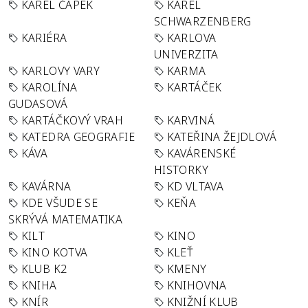
KAREL ČAPEK
KAREL
SCHWARZENBERG
KARIÉRA
KARLOVA
UNIVERZITA
KARLOVY VARY
KARMA
KAROLÍNA
KARTÁČEK
GUDASOVÁ
KARTÁČKOVÝ VRAH
KARVINÁ
KATEDRA GEOGRAFIE
KATEŘINA ŽEJDLOVÁ
KÁVA
KAVÁRENSKÉ
HISTORKY
KAVÁRNA
KD VLTAVA
KDE VŠUDE SE
KEŇA
SKRÝVÁ MATEMATIKA
KILT
KINO
KINO KOTVA
KLEŤ
KLUB K2
KMENY
KNIHA
KNIHOVNA
KNÍR
KNIŽNÍ KLUB