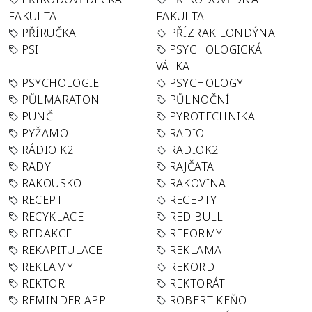
FAKULTA
FAKULTA
PŘÍRUČKA
PŘÍZRAK LONDÝNA
PSI
PSYCHOLOGICKÁ
VÁLKA
PSYCHOLOGIE
PSYCHOLOGY
PŮLMARATON
PŮLNOČNÍ
PUNČ
PYROTECHNIKA
PYŽAMO
RADIO
RÁDIO K2
RADIOK2
RADY
RAJČATA
RAKOUSKO
RAKOVINA
RECEPT
RECEPTY
RECYKLACE
RED BULL
REDAKCE
REFORMY
REKAPITULACE
REKLAMA
REKLAMY
REKORD
REKTOR
REKTORÁT
REMINDER APP
ROBERT KEŇO