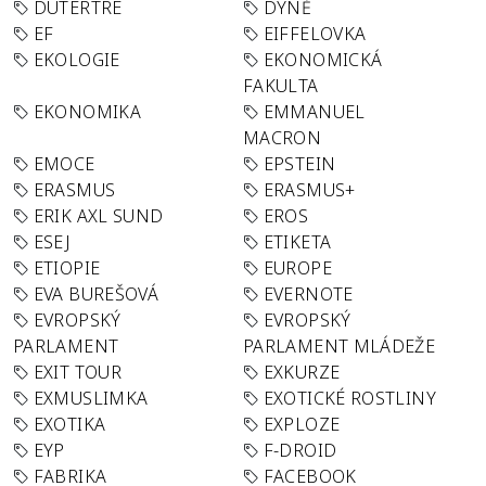
DUTERTRE
DÝNĚ
EF
EIFFELOVKA
EKOLOGIE
EKONOMICKÁ
FAKULTA
EKONOMIKA
EMMANUEL
MACRON
EMOCE
EPSTEIN
ERASMUS
ERASMUS+
ERIK AXL SUND
EROS
ESEJ
ETIKETA
ETIOPIE
EUROPE
EVA BUREŠOVÁ
EVERNOTE
EVROPSKÝ
EVROPSKÝ
PARLAMENT
PARLAMENT MLÁDEŽE
EXIT TOUR
EXKURZE
EXMUSLIMKA
EXOTICKÉ ROSTLINY
EXOTIKA
EXPLOZE
EYP
F-DROID
FABRIKA
FACEBOOK