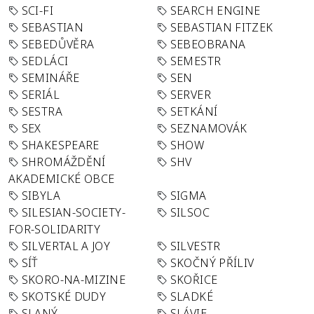
SCI-FI
SEARCH ENGINE
SEBASTIAN
SEBASTIAN FITZEK
SEBEDŮVĚRA
SEBEOBRANA
SEDLÁCI
SEMESTR
SEMINÁŘE
SEN
SERIÁL
SERVER
SESTRA
SETKÁNÍ
SEX
SEZNAMOVÁK
SHAKESPEARE
SHOW
SHROMÁŽDĚNÍ
SHV
AKADEMICKÉ OBCE
SIBYLA
SIGMA
SILESIAN-SOCIETY-
SILSOC
FOR-SOLIDARITY
SILVERTAL A JOY
SILVESTR
SÍŤ
SKOČNÝ PŘÍLIV
SKORO-NA-MIZINE
SKOŘICE
SKOTSKÉ DUDY
SLADKÉ
SLANÝ
SLÁVIE