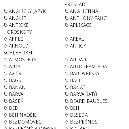
PŘEKLAD
ANGLICKÝ JAZYK
ANGLIČTINA
ANGLIE
ANTHONY FAUCI
ANTICKÉ
APLIKACE
HOROSKOPY
APPLE
AREÁL
ARNOLD
ARTIGY
SCHLEHUBER
ATMOSFÉRA
AU PAIR
AUTA
AUTOGRAMIÁDA
AV ČR
BABOVŘESKY
BAGS
BALET
BANÁN
BANÁT
BARVA
BARVA ŠATŮ
BÁSEŇ
BEARD BAUBLES
BED
BĚH
BĚH NADĚJE
BESEDA
BEZDOMOVEC
BEZPEČNOST
BEZPEČNÝ BROWSER
BIG BEN