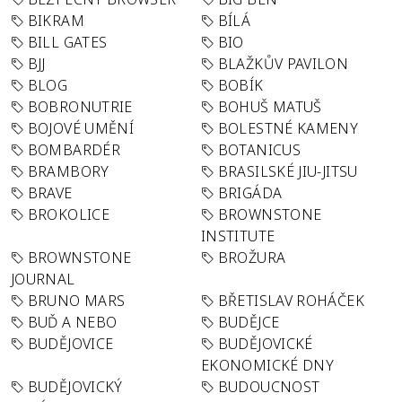
BIKRAM
BÍLÁ
BILL GATES
BIO
BJJ
BLAŽKŮV PAVILON
BLOG
BOBÍK
BOBRONUTRIE
BOHUŠ MATUŠ
BOJOVÉ UMĚNÍ
BOLESTNÉ KAMENY
BOMBARDÉR
BOTANICUS
BRAMBORY
BRASILSKÉ JIU-JITSU
BRAVE
BRIGÁDA
BROKOLICE
BROWNSTONE
INSTITUTE
BROWNSTONE
BROŽURA
JOURNAL
BRUNO MARS
BŘETISLAV ROHÁČEK
BUĎ A NEBO
BUDĚJCE
BUDĚJOVICE
BUDĚJOVICKÉ
EKONOMICKÉ DNY
BUDĚJOVICKÝ
BUDOUCNOST