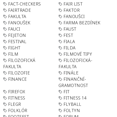
FACT-CHECKERS
FAIR LIST
FAIRTRADE
FAKTOR
FAKULTA
FANOUŠCI
FANOUŠEK
FARMA BEZDÍNEK
FAUCI
FAUST
FEJETON
FEST
FESTIVAL
FIALA
FIGHT
FILDA
FILM
FILMOVÉ TIPY
FILOZOFICKÁ
FILOZOFICKÁ-
FAKULTA
FAKULTA
FILOZOFIE
FINÁLE
FINANCE
FINANČNÍ-
GRAMOTNOST
FIREFOX
FIT
FITNESS
FITNESS 14
FLEGR
FLYBALL
FOLKLÓR
FOLTYN
FOOTFEST
FORUM