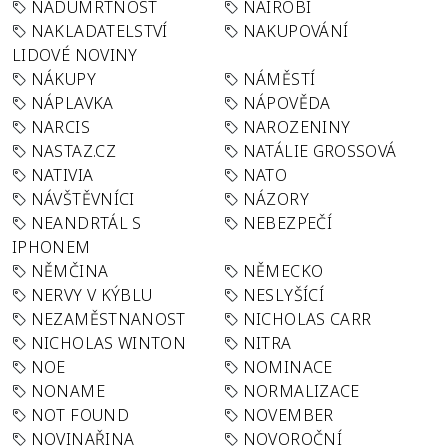
NADÚMRTNOST
NAIROBI
NAKLADATELSTVÍ
NAKUPOVÁNÍ
LIDOVÉ NOVINY
NÁKUPY
NÁMĚSTÍ
NÁPLAVKA
NÁPOVĚDA
NARCIS
NAROZENINY
NASTAZ.CZ
NATÁLIE GROSSOVÁ
NATIVIA
NATO
NÁVŠTĚVNÍCI
NÁZORY
NEANDRTÁL S
NEBEZPEČÍ
IPHONEM
NĚMČINA
NĚMECKO
NERVY V KÝBLU
NESLYŠÍCÍ
NEZAMĚSTNANOST
NICHOLAS CARR
NICHOLAS WINTON
NITRA
NOE
NOMINACE
NONAME
NORMALIZACE
NOT FOUND
NOVEMBER
NOVINAŘINA
NOVOROČNÍ