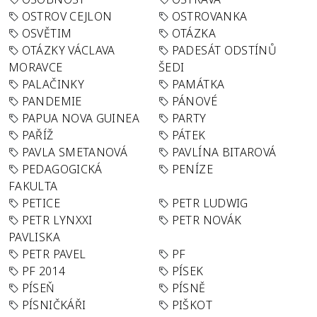
OSTROV CEJLON
OSTROVANKA
OSVĚTIM
OTÁZKA
OTÁZKY VÁCLAVA
PADESÁT ODSTÍNŮ
MORAVCE
ŠEDI
PALAČINKY
PAMÁTKA
PANDEMIE
PÁNOVÉ
PAPUA NOVA GUINEA
PARTY
PAŘÍŽ
PÁTEK
PAVLA SMETANOVÁ
PAVLÍNA BITAROVÁ
PEDAGOGICKÁ
PENÍZE
FAKULTA
PETICE
PETR LUDWIG
PETR LYNXXI
PETR NOVÁK
PAVLISKA
PETR PAVEL
PF
PF 2014
PÍSEK
PÍSEŇ
PÍSNĚ
PÍSNIČKÁŘI
PIŠKOT