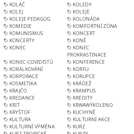
KOLÁČ
KOLEDY
KOLEJ
KOLEJE
KOLEJE PEDAGOG
KOLONÁDA
KOMEDIE
KOMFORTNÍ ZÓNA
KOMUNISMUS
KONCERT
KONCERTY
KONĚ
KONEC
KONEC
PROKRASTINACE
KONEC-COVIDISTŮ
KONFERENCE
KORÁLKOVÁNÍ
KORFU
KORPORACE
KORUPCE
KOSMETIKA
KRÁDEŽ
KRAJČO
KRAMPUS
KREDANCE
KREDITY
KRIT
KRWAWÝKOLENO
KRYŠTOF
KUCHYNĚ
KULTURA
KULTURNÍ AKCE
KULTURNÍ VÝMĚNA
KURZ
KURZ TROPICKÉ
KURZY