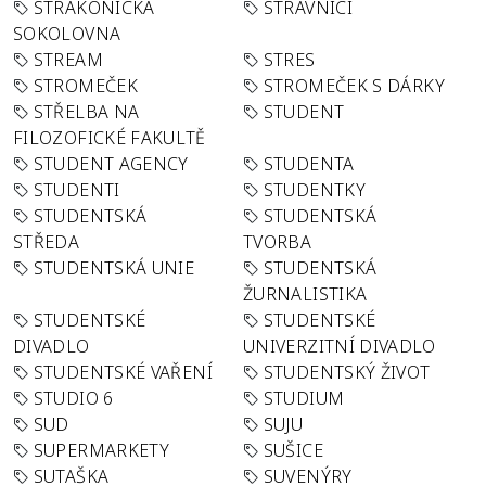
STRAKONICKÁ
STRÁVNÍCI
SOKOLOVNA
STREAM
STRES
STROMEČEK
STROMEČEK S DÁRKY
STŘELBA NA
STUDENT
FILOZOFICKÉ FAKULTĚ
STUDENT AGENCY
STUDENTA
STUDENTI
STUDENTKY
STUDENTSKÁ
STUDENTSKÁ
STŘEDA
TVORBA
STUDENTSKÁ UNIE
STUDENTSKÁ
ŽURNALISTIKA
STUDENTSKÉ
STUDENTSKÉ
DIVADLO
UNIVERZITNÍ DIVADLO
STUDENTSKÉ VAŘENÍ
STUDENTSKÝ ŽIVOT
STUDIO 6
STUDIUM
SUD
SUJU
SUPERMARKETY
SUŠICE
SUTAŠKA
SUVENÝRY