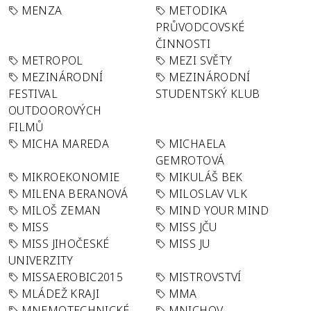
MENZA
METODIKA
PRŮVODCOVSKÉ
ČINNOSTI
METROPOL
MEZI SVĚTY
MEZINÁRODNÍ
MEZINÁRODNÍ
FESTIVAL
STUDENTSKÝ KLUB
OUTDOOROVÝCH
FILMŮ
MICHA MAREDA
MICHAELA
GEMROTOVÁ
MIKROEKONOMIE
MIKULÁŠ BEK
MILENA BERANOVÁ
MILOSLAV VLK
MILOŠ ZEMAN
MIND YOUR MIND
MISS
MISS JČU
MISS JIHOČESKÉ
MISS JU
UNIVERZITY
MISSAEROBIC2015
MISTROVSTVÍ
MLÁDEŽ KRAJI
MMA
MNEMOTECHNICKÉ
MNICHOV