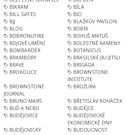
BIKRAM
BÍLÁ
BILL GATES
BIO
BJJ
BLAŽKŮV PAVILON
BLOG
BOBÍK
BOBRONUTRIE
BOHUŠ MATUŠ
BOJOVÉ UMĚNÍ
BOLESTNÉ KAMENY
BOMBARDÉR
BOTANICUS
BRAMBORY
BRASILSKÉ JIU-JITSU
BRAVE
BRIGÁDA
BROKOLICE
BROWNSTONE
INSTITUTE
BROWNSTONE
BROŽURA
JOURNAL
BRUNO MARS
BŘETISLAV ROHÁČEK
BUĎ A NEBO
BUDĚJCE
BUDĚJOVICE
BUDĚJOVICKÉ
EKONOMICKÉ DNY
BUDĚJOVICKÝ
BUDOUCNOST