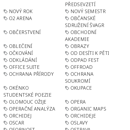
PŘEDSEVZETÍ
NOVÝ ROK
NOVÝ SEMESTR
O2 ARENA
OBČANSKÉ
SDRUŽENÍ ŠVAGR
OBČERSTVENÍ
OBCHODNÍ
AKADEMIE
OBLEČENÍ
OBRAZY
OČKOVÁNÍ
OD DESÍTI K PĚTI
ODKLÁDÁNÍ
ODPAD FEST
OFFICE SUITE
OFFROAD
OCHRANA PŘÍRODY
OCHRANA
SOUKROMÍ
OKÉNKO
OKUPACE
STUDENTSKÉ POEZIE
OLOMOUC OŽIJE
OPERA
OPERAČNÍ ANALÝZA
ORGANIC MAPS
ORCHIDEJ
ORCHIDEJE
OSCAR
OSLAVY
OSOBNOST
OSTRAVA