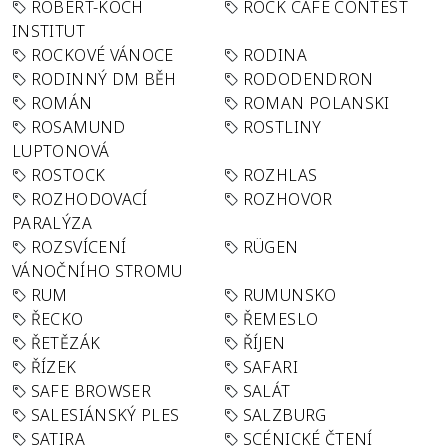
ROBERT-KOCH
ROCK CAFÉ CONTEST
INSTITUT
ROCKOVÉ VÁNOCE
RODINA
RODINNÝ DM BĚH
RODODENDRON
ROMÁN
ROMAN POLANSKI
ROSAMUND
ROSTLINY
LUPTONOVÁ
ROSTOCK
ROZHLAS
ROZHODOVACÍ
ROZHOVOR
PARALÝZA
ROZSVÍCENÍ
RÜGEN
VÁNOČNÍHO STROMU
RUM
RUMUNSKO
ŘECKO
ŘEMESLO
ŘETĚZÁK
ŘÍJEN
ŘÍZEK
SAFARI
SAFE BROWSER
SALÁT
SALESIÁNSKÝ PLES
SALZBURG
SATIRA
SCÉNICKÉ ČTENÍ