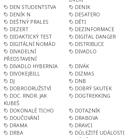
DEN STUDENTSTVA
DENIK
DENÍK N
DESATERO
DEŠTNÝ PRALES
DĚTI
DEZERT
DEZINFORMACE
DIDAKTICKÝ TEST
DIGITAL DANGER
DIGITÁLNÍ NOMÁD
DISTRIBUCE
DIVADELNÍ
DIVADLO
PŘEDSTAVENÍ
DIVADLO HYBERNIA
DIVÁK
DIVOKEJBILL
DIZMAS
DJ
DNB
DOBRODRUŽSTVÍ
DOBRÝ SKUTEK
DOC. RNDR. JAK
DOGTREKKING
KUBEŠ
DOKONALÉ TICHO
DOTAZNÍK
DOUČOVÁNÍ
DRABOVA
DRAMA
DRAVCI
DRBA
DŮLEŽITÉ UDÁLOSTI