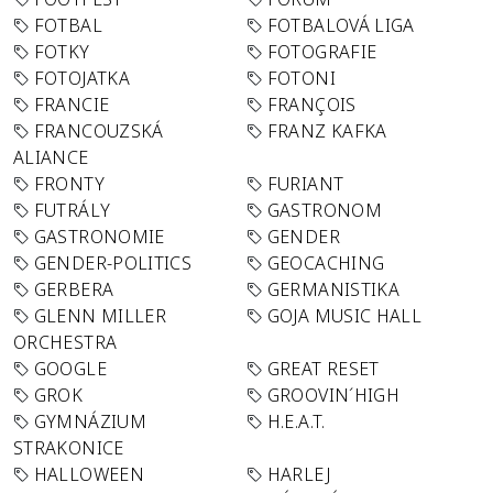
FOTBAL
FOTBALOVÁ LIGA
FOTKY
FOTOGRAFIE
FOTOJATKA
FOTONI
FRANCIE
FRANÇOIS
FRANCOUZSKÁ
FRANZ KAFKA
ALIANCE
FRONTY
FURIANT
FUTRÁLY
GASTRONOM
GASTRONOMIE
GENDER
GENDER-POLITICS
GEOCACHING
GERBERA
GERMANISTIKA
GLENN MILLER
GOJA MUSIC HALL
ORCHESTRA
GOOGLE
GREAT RESET
GROK
GROOVIN´HIGH
GYMNÁZIUM
H.E.A.T.
STRAKONICE
HALLOWEEN
HARLEJ