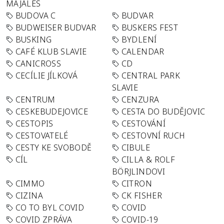
MAJÁLES
BUDOVA C
BUDVAR
BUDWEISER BUDVAR
BUSKERS FEST
BUSKING
BYDLENÍ
CAFÉ KLUB SLAVIE
CALENDAR
CANICROSS
CD
CECÍLIE JÍLKOVÁ
CENTRAL PARK
SLAVIE
CENTRUM
CENZURA
CESKEBUDEJOVICE
CESTA DO BUDĚJOVIC
CESTOPIS
CESTOVÁNÍ
CESTOVATELÉ
CESTOVNÍ RUCH
CESTY KE SVOBODĚ
CIBULE
CÍL
CILLA & ROLF
BÖRJLINDOVI
CIMMO
CITRON
CIZINA
CK FISHER
CO TO BYL COVID
COVID
COVID ZPRÁVA
COVID-19