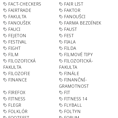
FACT-CHECKERS
FAIR LIST
FAIRTRADE
FAKTOR
FAKULTA
FANOUŠCI
FANOUŠEK
FARMA BEZDÍNEK
FAUCI
FAUST
FEJETON
FEST
FESTIVAL
FIALA
FIGHT
FILDA
FILM
FILMOVÉ TIPY
FILOZOFICKÁ
FILOZOFICKÁ-
FAKULTA
FAKULTA
FILOZOFIE
FINÁLE
FINANCE
FINANČNÍ-
GRAMOTNOST
FIREFOX
FIT
FITNESS
FITNESS 14
FLEGR
FLYBALL
FOLKLÓR
FOLTYN
FOOTFEST
FORUM