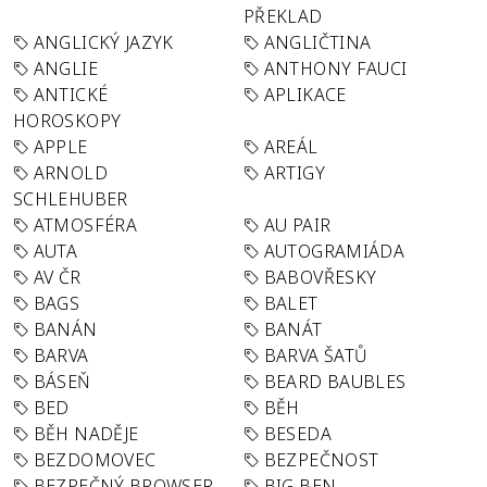
PŘEKLAD
ANGLICKÝ JAZYK
ANGLIČTINA
ANGLIE
ANTHONY FAUCI
ANTICKÉ
APLIKACE
HOROSKOPY
APPLE
AREÁL
ARNOLD
ARTIGY
SCHLEHUBER
ATMOSFÉRA
AU PAIR
AUTA
AUTOGRAMIÁDA
AV ČR
BABOVŘESKY
BAGS
BALET
BANÁN
BANÁT
BARVA
BARVA ŠATŮ
BÁSEŇ
BEARD BAUBLES
BED
BĚH
BĚH NADĚJE
BESEDA
BEZDOMOVEC
BEZPEČNOST
BEZPEČNÝ BROWSER
BIG BEN