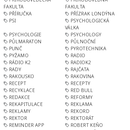
FAKULTA
FAKULTA
PŘÍRUČKA
PŘÍZRAK LONDÝNA
PSI
PSYCHOLOGICKÁ
VÁLKA
PSYCHOLOGIE
PSYCHOLOGY
PŮLMARATON
PŮLNOČNÍ
PUNČ
PYROTECHNIKA
PYŽAMO
RADIO
RÁDIO K2
RADIOK2
RADY
RAJČATA
RAKOUSKO
RAKOVINA
RECEPT
RECEPTY
RECYKLACE
RED BULL
REDAKCE
REFORMY
REKAPITULACE
REKLAMA
REKLAMY
REKORD
REKTOR
REKTORÁT
REMINDER APP
ROBERT KEŇO