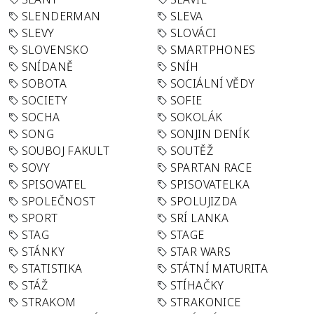
SLENDERMAN
SLEVA
SLEVY
SLOVÁCI
SLOVENSKO
SMARTPHONES
SNÍDANĚ
SNÍH
SOBOTA
SOCIÁLNÍ VĚDY
SOCIETY
SOFIE
SOCHA
SOKOLÁK
SONG
SONJIN DENÍK
SOUBOJ FAKULT
SOUTĚŽ
SOVY
SPARTAN RACE
SPISOVATEL
SPISOVATELKA
SPOLEČNOST
SPOLUJIZDA
SPORT
SRÍ LANKA
STAG
STAGE
STÁNKY
STAR WARS
STATISTIKA
STÁTNÍ MATURITA
STÁŽ
STÍHAČKY
STRAKOM
STRAKONICE