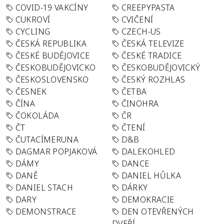
COVID-19 VAKCÍNY
CREEPYPASTA
CUKROVÍ
CVIČENÍ
CYCLING
CZECH-US
ČESKÁ REPUBLIKA
ČESKÁ TELEVIZE
ČESKÉ BUDĚJOVICE
ČESKÉ TRADICE
ČESKOBUDĚJOVICKO
ČESKOBUDĚJOVICKÝ
ČESKOSLOVENSKO
ČESKÝ ROZHLAS
ČESNEK
ČETBA
ČÍNA
ČINOHRA
ČOKOLÁDA
ČR
ČT
ČTENÍ
ČUTACÍMERUNA
D&B
DAGMAR POPJAKOVÁ
DALEKOHLED
DÁMY
DANCE
DANĚ
DANIEL HŮLKA
DANIEL STACH
DÁRKY
DARY
DEMOKRACIE
DEMONSTRACE
DEN OTEVŘENÝCH
DVEŘÍ