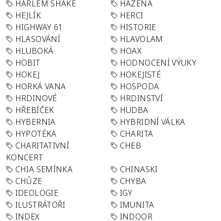
HARLEM SHAKE
HÁZENÁ
HEJLÍK
HERCI
HIGHWAY 61
HISTORIE
HLASOVÁNÍ
HLAVOLAM
HLUBOKÁ
HOAX
HOBIT
HODNOCENÍ VÝUKY
HOKEJ
HOKEJISTÉ
HORKÁ VANA
HOSPODA
HRDINOVÉ
HRDINSTVÍ
HŘEBÍČEK
HUDBA
HYBERNIA
HYBRIDNÍ VÁLKA
HYPOTÉKA
CHARITA
CHARITATIVNÍ
CHEB
KONCERT
CHIA SEMÍNKA
CHINASKI
CHŮZE
CHYBA
IDEOLOGIE
IGY
ILUSTRÁTOŘI
IMUNITA
INDEX
INDOOR