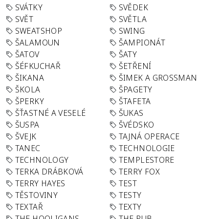
SVÁTKY
SVĚDEK
SVĚT
SVĚTLA
SWEATSHOP
SWING
ŠALAMOUN
ŠAMPIONÁT
ŠATOV
ŠATY
ŠÉFKUCHAŘ
ŠETŘENÍ
ŠIKANA
ŠIMEK A GROSSMAN
ŠKOLA
ŠPAGETY
ŠPERKY
ŠTAFETA
ŠŤASTNÉ A VESELÉ
ŠUKAS
ŠUSPA
ŠVÉDSKO
ŠVEJK
TAJNÁ OPERACE
TANEC
TECHNOLOGIE
TECHNOLOGY
TEMPLESTORE
TERKA DRÁBKOVÁ
TERRY FOX
TERRY HAYES
TEST
TĚSTOVINY
TESTY
TEXTAŘ
TEXTY
THE HOOLIGANS
THE PUB