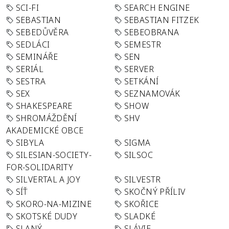
SCI-FI
SEARCH ENGINE
SEBASTIAN
SEBASTIAN FITZEK
SEBEDŮVĚRA
SEBEOBRANA
SEDLÁCI
SEMESTR
SEMINÁŘE
SEN
SERIÁL
SERVER
SESTRA
SETKÁNÍ
SEX
SEZNAMOVÁK
SHAKESPEARE
SHOW
SHROMÁŽDĚNÍ
SHV
AKADEMICKÉ OBCE
SIBYLA
SIGMA
SILESIAN-SOCIETY-
SILSOC
FOR-SOLIDARITY
SILVERTAL A JOY
SILVESTR
SÍŤ
SKOČNÝ PŘÍLIV
SKORO-NA-MIZINE
SKOŘICE
SKOTSKÉ DUDY
SLADKÉ
SLANÝ
SLÁVIE