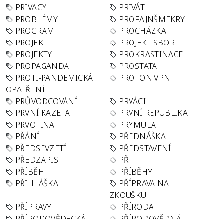
PRIVACY
PRIVÁT
PROBLÉMY
PROFAJNŠMEKRY
PROGRAM
PROCHÁZKA
PROJEKT
PROJEKT SBOR
PROJEKTY
PROKRASTINACE
PROPAGANDA
PROSTATA
PROTI-PANDEMICKÁ
PROTON VPN
OPATŘENÍ
PRŮVODCOVÁNÍ
PRVÁCI
PRVNÍ KAZETA
PRVNÍ REPUBLIKA
PRVOTINA
PRYMULA
PŘÁNÍ
PŘEDNÁŠKA
PŘEDSEVZETÍ
PŘEDSTAVENÍ
PŘEDZÁPIS
PŘF
PŘÍBĚH
PŘÍBĚHY
PŘIHLÁŠKA
PŘÍPRAVA NA
ZKOUŠKU
PŘÍPRAVY
PŘÍRODA
PŘÍRODOVĚDECKÁ
PŘÍRODOVĚDNÁ