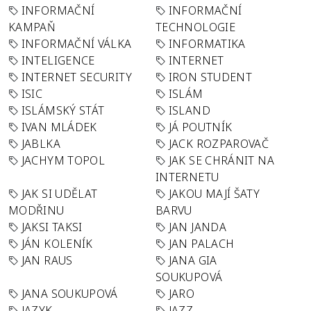
INFORMAČNÍ
INFORMAČNÍ
KAMPAŇ
TECHNOLOGIE
INFORMAČNÍ VÁLKA
INFORMATIKA
INTELIGENCE
INTERNET
INTERNET SECURITY
IRON STUDENT
ISIC
ISLÁM
ISLÁMSKÝ STÁT
ISLAND
IVAN MLÁDEK
JÁ POUTNÍK
JABLKA
JACK ROZPAROVAČ
JACHYM TOPOL
JAK SE CHRÁNIT NA
INTERNETU
JAK SI UDĚLAT
JAKOU MAJÍ ŠATY
MODŘINU
BARVU
JAKSI TAKSI
JAN JANDA
JÁN KOLENÍK
JAN PALACH
JAN RAUS
JANA GIA
SOUKUPOVÁ
JANA SOUKUPOVÁ
JARO
JAZYK
JAZZ