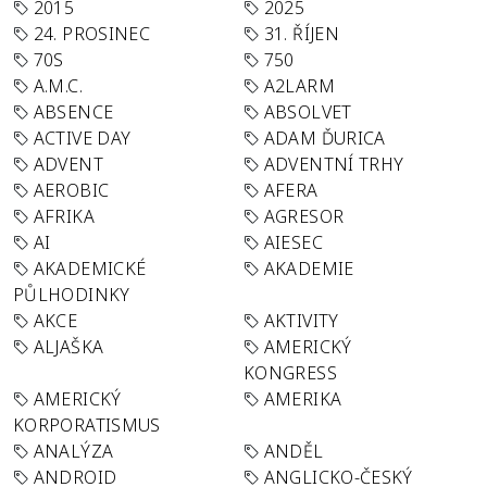
2015
2025
24. PROSINEC
31. ŘÍJEN
70S
750
A.M.C.
A2LARM
ABSENCE
ABSOLVET
ACTIVE DAY
ADAM ĎURICA
ADVENT
ADVENTNÍ TRHY
AEROBIC
AFERA
AFRIKA
AGRESOR
AI
AIESEC
AKADEMICKÉ
AKADEMIE
PŮLHODINKY
AKCE
AKTIVITY
ALJAŠKA
AMERICKÝ
KONGRESS
AMERICKÝ
AMERIKA
KORPORATISMUS
ANALÝZA
ANDĚL
ANDROID
ANGLICKO-ČESKÝ