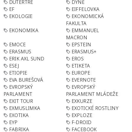
DUTERTRE
DÝNĚ
EF
EIFFELOVKA
EKOLOGIE
EKONOMICKÁ
FAKULTA
EKONOMIKA
EMMANUEL
MACRON
EMOCE
EPSTEIN
ERASMUS
ERASMUS+
ERIK AXL SUND
EROS
ESEJ
ETIKETA
ETIOPIE
EUROPE
EVA BUREŠOVÁ
EVERNOTE
EVROPSKÝ
EVROPSKÝ
PARLAMENT
PARLAMENT MLÁDEŽE
EXIT TOUR
EXKURZE
EXMUSLIMKA
EXOTICKÉ ROSTLINY
EXOTIKA
EXPLOZE
EYP
F-DROID
FABRIKA
FACEBOOK