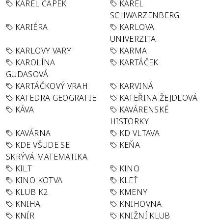
KAREL ČAPEK
KAREL
SCHWARZENBERG
KARIÉRA
KARLOVA
UNIVERZITA
KARLOVY VARY
KARMA
KAROLÍNA
KARTÁČEK
GUDASOVÁ
KARTÁČKOVÝ VRAH
KARVINÁ
KATEDRA GEOGRAFIE
KATEŘINA ŽEJDLOVÁ
KÁVA
KAVÁRENSKÉ
HISTORKY
KAVÁRNA
KD VLTAVA
KDE VŠUDE SE
KEŇA
SKRÝVÁ MATEMATIKA
KILT
KINO
KINO KOTVA
KLEŤ
KLUB K2
KMENY
KNIHA
KNIHOVNA
KNÍR
KNIŽNÍ KLUB