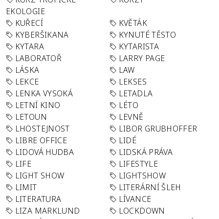
EKOLOGIE
KUŘECÍ
KVĚTÁK
KYBERŠIKANA
KYNUTÉ TĚSTO
KYTARA
KYTARISTA
LABORATOŘ
LARRY PAGE
LÁSKA
LAW
LEKCE
LEKSES
LENKA VYSOKÁ
LETADLA
LETNÍ KINO
LÉTO
LETOUN
LEVNĚ
LHOSTEJNOST
LIBOR GRUBHOFFER
LIBRE OFFICE
LIDÉ
LIDOVÁ HUDBA
LIDSKÁ PRÁVA
LIFE
LIFESTYLE
LIGHT SHOW
LIGHTSHOW
LIMIT
LITERÁRNÍ ŠLEH
LITERATURA
LÍVANCE
LIZA MARKLUND
LOCKDOWN