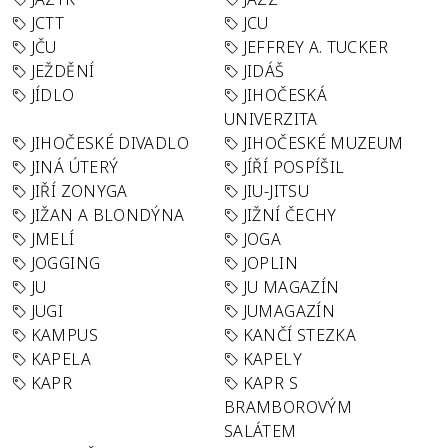
JCTT
JCU
JČU
JEFFREY A. TUCKER
JEŽDĚNÍ
JIDÁŠ
JÍDLO
JIHOČESKÁ
UNIVERZITA
JIHOČESKÉ DIVADLO
JIHOČESKÉ MUZEUM
JINÁ ÚTERÝ
JÍŘÍ POSPÍŠIL
JIŘÍ ZONYGA
JIU-JITSU
JIŽAN A BLONDÝNA
JIŽNÍ ČECHY
JMELÍ
JOGA
JOGGING
JOPLIN
JU
JU MAGAZÍN
JUGI
JUMAGAZÍN
KAMPUS
KANČÍ STEZKA
KAPELA
KAPELY
KAPR
KAPR S
BRAMBOROVÝM
SALÁTEM