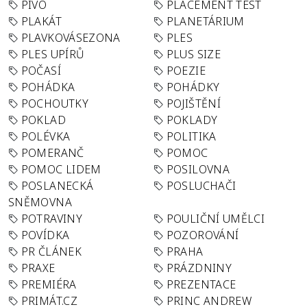
PIVO
PLACEMENT TEST
PLAKÁT
PLANETÁRIUM
PLAVKOVÁSEZONA
PLES
PLES UPÍRŮ
PLUS SIZE
POČASÍ
POEZIE
POHÁDKA
POHÁDKY
POCHOUTKY
POJIŠTĚNÍ
POKLAD
POKLADY
POLÉVKA
POLITIKA
POMERANČ
POMOC
POMOC LIDEM
POSILOVNA
POSLANECKÁ
POSLUCHAČI
SNĚMOVNA
POTRAVINY
POULIČNÍ UMĚLCI
POVÍDKA
POZOROVÁNÍ
PR ČLÁNEK
PRAHA
PRAXE
PRÁZDNINY
PREMIÉRA
PREZENTACE
PRIMÁT.CZ
PRINC ANDREW