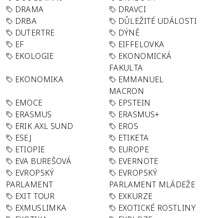
DRAMA
DRAVCI
DRBA
DŮLEŽITÉ UDÁLOSTI
DUTERTRE
DÝNĚ
EF
EIFFELOVKA
EKOLOGIE
EKONOMICKÁ
FAKULTA
EKONOMIKA
EMMANUEL
MACRON
EMOCE
EPSTEIN
ERASMUS
ERASMUS+
ERIK AXL SUND
EROS
ESEJ
ETIKETA
ETIOPIE
EUROPE
EVA BUREŠOVÁ
EVERNOTE
EVROPSKÝ
EVROPSKÝ
PARLAMENT
PARLAMENT MLÁDEŽE
EXIT TOUR
EXKURZE
EXMUSLIMKA
EXOTICKÉ ROSTLINY