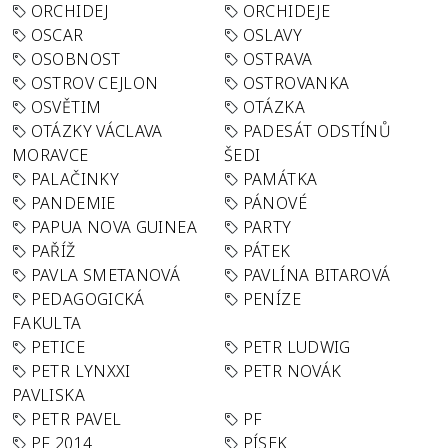
ORCHIDEJ
ORCHIDEJE
OSCAR
OSLAVY
OSOBNOST
OSTRAVA
OSTROV CEJLON
OSTROVANKA
OSVĚTIM
OTÁZKA
OTÁZKY VÁCLAVA
PADESÁT ODSTÍNŮ
MORAVCE
ŠEDI
PALAČINKY
PAMÁTKA
PANDEMIE
PÁNOVÉ
PAPUA NOVA GUINEA
PARTY
PAŘÍŽ
PÁTEK
PAVLA SMETANOVÁ
PAVLÍNA BITAROVÁ
PEDAGOGICKÁ
PENÍZE
FAKULTA
PETICE
PETR LUDWIG
PETR LYNXXI
PETR NOVÁK
PAVLISKA
PETR PAVEL
PF
PF 2014
PÍSEK