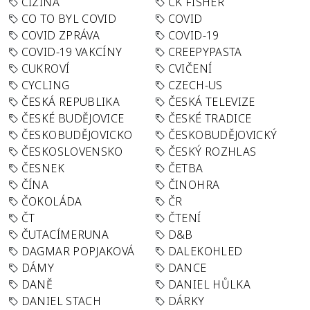
CIZINA
CK FISHER
CO TO BYL COVID
COVID
COVID ZPRÁVA
COVID-19
COVID-19 VAKCÍNY
CREEPYPASTA
CUKROVÍ
CVIČENÍ
CYCLING
CZECH-US
ČESKÁ REPUBLIKA
ČESKÁ TELEVIZE
ČESKÉ BUDĚJOVICE
ČESKÉ TRADICE
ČESKOBUDĚJOVICKO
ČESKOBUDĚJOVICKÝ
ČESKOSLOVENSKO
ČESKÝ ROZHLAS
ČESNEK
ČETBA
ČÍNA
ČINOHRA
ČOKOLÁDA
ČR
ČT
ČTENÍ
ČUTACÍMERUNA
D&B
DAGMAR POPJAKOVÁ
DALEKOHLED
DÁMY
DANCE
DANĚ
DANIEL HŮLKA
DANIEL STACH
DÁRKY