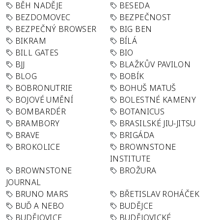
BĚH NADĚJE
BESEDA
BEZDOMOVEC
BEZPEČNOST
BEZPEČNÝ BROWSER
BIG BEN
BIKRAM
BÍLÁ
BILL GATES
BIO
BJJ
BLAŽKŮV PAVILON
BLOG
BOBÍK
BOBRONUTRIE
BOHUŠ MATUŠ
BOJOVÉ UMĚNÍ
BOLESTNÉ KAMENY
BOMBARDÉR
BOTANICUS
BRAMBORY
BRASILSKÉ JIU-JITSU
BRAVE
BRIGÁDA
BROKOLICE
BROWNSTONE
INSTITUTE
BROWNSTONE
BROŽURA
JOURNAL
BRUNO MARS
BŘETISLAV ROHÁČEK
BUĎ A NEBO
BUDĚJCE
BUDĚJOVICE
BUDĚJOVICKÉ