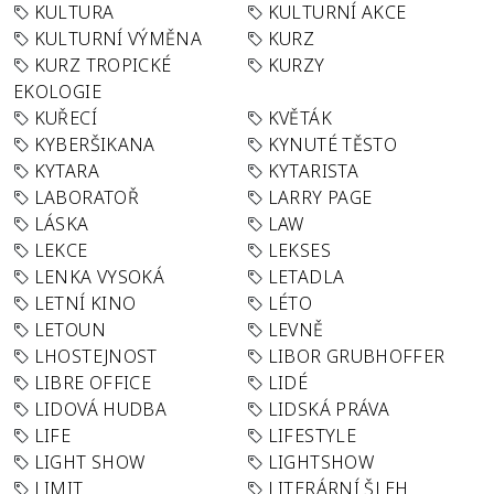
KULTURA
KULTURNÍ AKCE
KULTURNÍ VÝMĚNA
KURZ
KURZ TROPICKÉ
KURZY
EKOLOGIE
KUŘECÍ
KVĚTÁK
KYBERŠIKANA
KYNUTÉ TĚSTO
KYTARA
KYTARISTA
LABORATOŘ
LARRY PAGE
LÁSKA
LAW
LEKCE
LEKSES
LENKA VYSOKÁ
LETADLA
LETNÍ KINO
LÉTO
LETOUN
LEVNĚ
LHOSTEJNOST
LIBOR GRUBHOFFER
LIBRE OFFICE
LIDÉ
LIDOVÁ HUDBA
LIDSKÁ PRÁVA
LIFE
LIFESTYLE
LIGHT SHOW
LIGHTSHOW
LIMIT
LITERÁRNÍ ŠLEH