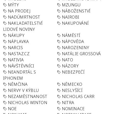
MÝTY
MZUNGU
NA PRODEJ
NÁBOŽENSTVÍ
NADÚMRTNOST
NAIROBI
NAKLADATELSTVÍ
NAKUPOVÁNÍ
LIDOVÉ NOVINY
NÁKUPY
NÁMĚSTÍ
NÁPLAVKA
NÁPOVĚDA
NARCIS
NAROZENINY
NASTAZ.CZ
NATÁLIE GROSSOVÁ
NATIVIA
NATO
NÁVŠTĚVNÍCI
NÁZORY
NEANDRTÁL S
NEBEZPEČÍ
IPHONEM
NĚMČINA
NĚMECKO
NERVY V KÝBLU
NESLYŠÍCÍ
NEZAMĚSTNANOST
NICHOLAS CARR
NICHOLAS WINTON
NITRA
NOE
NOMINACE