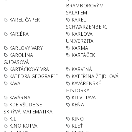
BRAMBOROVÝM
SALÁTEM
KAREL ČAPEK
KAREL
SCHWARZENBERG
KARIÉRA
KARLOVA
UNIVERZITA
KARLOVY VARY
KARMA
KAROLÍNA
KARTÁČEK
GUDASOVÁ
KARTÁČKOVÝ VRAH
KARVINÁ
KATEDRA GEOGRAFIE
KATEŘINA ŽEJDLOVÁ
KÁVA
KAVÁRENSKÉ
HISTORKY
KAVÁRNA
KD VLTAVA
KDE VŠUDE SE
KEŇA
SKRÝVÁ MATEMATIKA
KILT
KINO
KINO KOTVA
KLEŤ