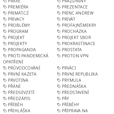
PRAXE
PRÁZDNINY
PREMIÉRA
PREZENTACE
PRIMÁT.CZ
PRINC ANDREW
PRIVACY
PRIVÁT
PROBLÉMY
PROFAJNŠMEKRY
PROGRAM
PROCHÁZKA
PROJEKT
PROJEKT SBOR
PROJEKTY
PROKRASTINACE
PROPAGANDA
PROSTATA
PROTI-PANDEMICKÁ
PROTON VPN
OPATŘENÍ
PRŮVODCOVÁNÍ
PRVÁCI
PRVNÍ KAZETA
PRVNÍ REPUBLIKA
PRVOTINA
PRYMULA
PŘÁNÍ
PŘEDNÁŠKA
PŘEDSEVZETÍ
PŘEDSTAVENÍ
PŘEDZÁPIS
PŘF
PŘÍBĚH
PŘÍBĚHY
PŘIHLÁŠKA
PŘÍPRAVA NA