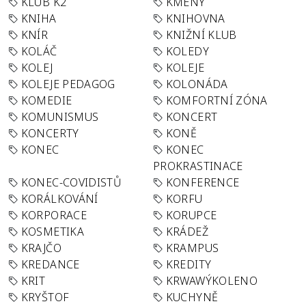
KLUB K2
KMENY
KNIHA
KNIHOVNA
KNÍR
KNIŽNÍ KLUB
KOLÁČ
KOLEDY
KOLEJ
KOLEJE
KOLEJE PEDAGOG
KOLONÁDA
KOMEDIE
KOMFORTNÍ ZÓNA
KOMUNISMUS
KONCERT
KONCERTY
KONĚ
KONEC
KONEC
PROKRASTINACE
KONEC-COVIDISTŮ
KONFERENCE
KORÁLKOVÁNÍ
KORFU
KORPORACE
KORUPCE
KOSMETIKA
KRÁDEŽ
KRAJČO
KRAMPUS
KREDANCE
KREDITY
KRIT
KRWAWÝKOLENO
KRYŠTOF
KUCHYNĚ