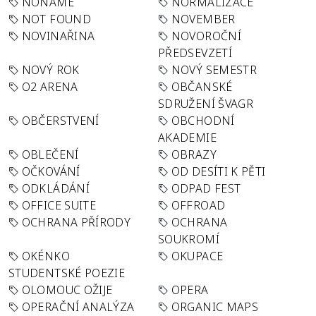
NONAME
NORMALIZACE
NOT FOUND
NOVEMBER
NOVINAŘINA
NOVOROČNÍ
PŘEDSEVZETÍ
NOVÝ ROK
NOVÝ SEMESTR
O2 ARENA
OBČANSKÉ
SDRUŽENÍ ŠVAGR
OBČERSTVENÍ
OBCHODNÍ
AKADEMIE
OBLEČENÍ
OBRAZY
OČKOVÁNÍ
OD DESÍTI K PĚTI
ODKLÁDÁNÍ
ODPAD FEST
OFFICE SUITE
OFFROAD
OCHRANA PŘÍRODY
OCHRANA
SOUKROMÍ
OKÉNKO
OKUPACE
STUDENTSKÉ POEZIE
OLOMOUC OŽIJE
OPERA
OPERAČNÍ ANALÝZA
ORGANIC MAPS