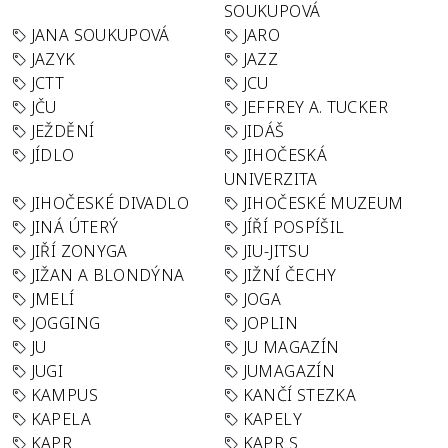
SOUKUPOVÁ
JANA SOUKUPOVÁ
JARO
JAZYK
JAZZ
JCTT
JCU
JČU
JEFFREY A. TUCKER
JEŽDĚNÍ
JIDÁŠ
JÍDLO
JIHOČESKÁ
UNIVERZITA
JIHOČESKÉ DIVADLO
JIHOČESKÉ MUZEUM
JINÁ ÚTERÝ
JÍŘÍ POSPÍŠIL
JIŘÍ ZONYGA
JIU-JITSU
JIŽAN A BLONDÝNA
JIŽNÍ ČECHY
JMELÍ
JOGA
JOGGING
JOPLIN
JU
JU MAGAZÍN
JUGI
JUMAGAZÍN
KAMPUS
KANČÍ STEZKA
KAPELA
KAPELY
KAPR
KAPR S