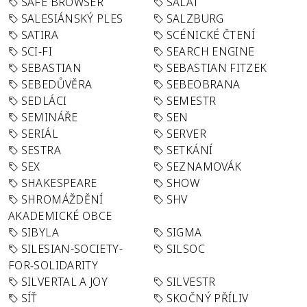
SAFE BROWSER
SALÁT
SALESIÁNSKÝ PLES
SALZBURG
SATIRA
SCÉNICKÉ ČTENÍ
SCI-FI
SEARCH ENGINE
SEBASTIAN
SEBASTIAN FITZEK
SEBEDŮVĚRA
SEBEOBRANA
SEDLÁCI
SEMESTR
SEMINÁŘE
SEN
SERIÁL
SERVER
SESTRA
SETKÁNÍ
SEX
SEZNAMOVÁK
SHAKESPEARE
SHOW
SHROMÁŽDĚNÍ
SHV
AKADEMICKÉ OBCE
SIBYLA
SIGMA
SILESIAN-SOCIETY-
SILSOC
FOR-SOLIDARITY
SILVERTAL A JOY
SILVESTR
SÍŤ
SKOČNÝ PŘÍLIV