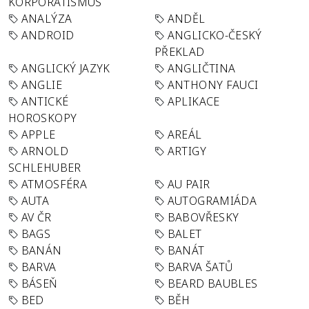
KORPORATISMUS
ANALÝZA
ANDĚL
ANDROID
ANGLICKO-ČESKÝ
PŘEKLAD
ANGLICKÝ JAZYK
ANGLIČTINA
ANGLIE
ANTHONY FAUCI
ANTICKÉ
APLIKACE
HOROSKOPY
APPLE
AREÁL
ARNOLD
ARTIGY
SCHLEHUBER
ATMOSFÉRA
AU PAIR
AUTA
AUTOGRAMIÁDA
AV ČR
BABOVŘESKY
BAGS
BALET
BANÁN
BANÁT
BARVA
BARVA ŠATŮ
BÁSEŇ
BEARD BAUBLES
BED
BĚH