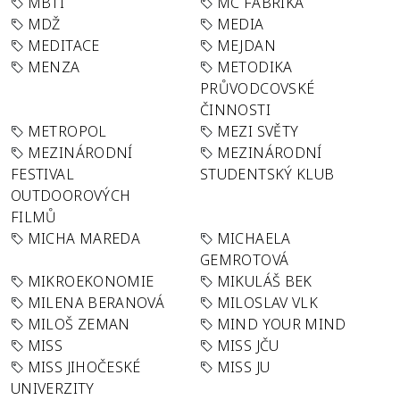
MBTI
MC FABRIKA
MDŽ
MEDIA
MEDITACE
MEJDAN
MENZA
METODIKA
PRŮVODCOVSKÉ
ČINNOSTI
METROPOL
MEZI SVĚTY
MEZINÁRODNÍ
MEZINÁRODNÍ
FESTIVAL
STUDENTSKÝ KLUB
OUTDOOROVÝCH
FILMŮ
MICHA MAREDA
MICHAELA
GEMROTOVÁ
MIKROEKONOMIE
MIKULÁŠ BEK
MILENA BERANOVÁ
MILOSLAV VLK
MILOŠ ZEMAN
MIND YOUR MIND
MISS
MISS JČU
MISS JIHOČESKÉ
MISS JU
UNIVERZITY