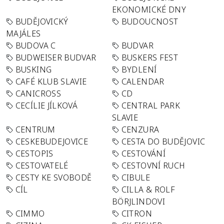
EKONOMICKÉ DNY
BUDĚJOVICKÝ
BUDOUCNOST
MAJÁLES
BUDOVA C
BUDVAR
BUDWEISER BUDVAR
BUSKERS FEST
BUSKING
BYDLENÍ
CAFÉ KLUB SLAVIE
CALENDAR
CANICROSS
CD
CECÍLIE JÍLKOVÁ
CENTRAL PARK
SLAVIE
CENTRUM
CENZURA
CESKEBUDEJOVICE
CESTA DO BUDĚJOVIC
CESTOPIS
CESTOVÁNÍ
CESTOVATELÉ
CESTOVNÍ RUCH
CESTY KE SVOBODĚ
CIBULE
CÍL
CILLA & ROLF
BÖRJLINDOVI
CIMMO
CITRON