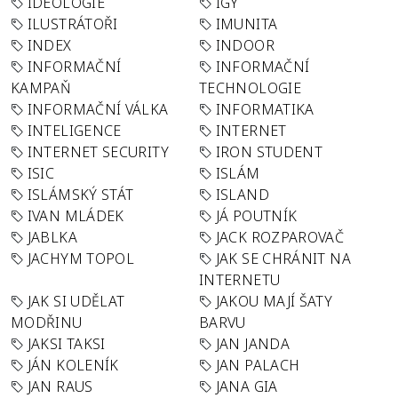
IDEOLOGIE
IGY
ILUSTRÁTOŘI
IMUNITA
INDEX
INDOOR
INFORMAČNÍ
INFORMAČNÍ
KAMPAŇ
TECHNOLOGIE
INFORMAČNÍ VÁLKA
INFORMATIKA
INTELIGENCE
INTERNET
INTERNET SECURITY
IRON STUDENT
ISIC
ISLÁM
ISLÁMSKÝ STÁT
ISLAND
IVAN MLÁDEK
JÁ POUTNÍK
JABLKA
JACK ROZPAROVAČ
JACHYM TOPOL
JAK SE CHRÁNIT NA
INTERNETU
JAK SI UDĚLAT
JAKOU MAJÍ ŠATY
MODŘINU
BARVU
JAKSI TAKSI
JAN JANDA
JÁN KOLENÍK
JAN PALACH
JAN RAUS
JANA GIA