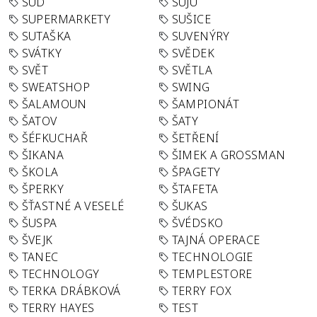
SUD
SUJU
SUPERMARKETY
SUŠICE
SUTAŠKA
SUVENÝRY
SVÁTKY
SVĚDEK
SVĚT
SVĚTLA
SWEATSHOP
SWING
ŠALAMOUN
ŠAMPIONÁT
ŠATOV
ŠATY
ŠÉFKUCHAŘ
ŠETŘENÍ
ŠIKANA
ŠIMEK A GROSSMAN
ŠKOLA
ŠPAGETY
ŠPERKY
ŠTAFETA
ŠŤASTNÉ A VESELÉ
ŠUKAS
ŠUSPA
ŠVÉDSKO
ŠVEJK
TAJNÁ OPERACE
TANEC
TECHNOLOGIE
TECHNOLOGY
TEMPLESTORE
TERKA DRÁBKOVÁ
TERRY FOX
TERRY HAYES
TEST