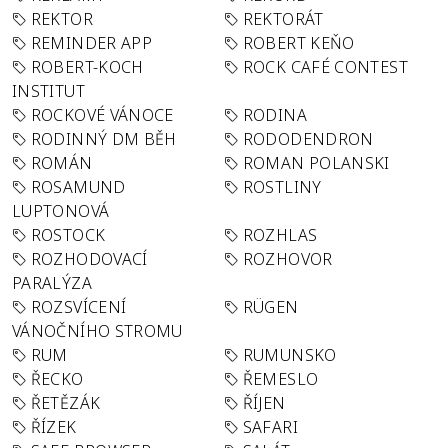
REKTOR
REKTORÁT
REMINDER APP
ROBERT KEŇO
ROBERT-KOCH
ROCK CAFÉ CONTEST
INSTITUT
ROCKOVÉ VÁNOCE
RODINA
RODINNÝ DM BĚH
RODODENDRON
ROMÁN
ROMAN POLANSKI
ROSAMUND
ROSTLINY
LUPTONOVÁ
ROSTOCK
ROZHLAS
ROZHODOVACÍ
ROZHOVOR
PARALÝZA
ROZSVÍCENÍ
RÜGEN
VÁNOČNÍHO STROMU
RUM
RUMUNSKO
ŘECKO
ŘEMESLO
ŘETĚZÁK
ŘÍJEN
ŘÍZEK
SAFARI