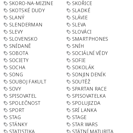
SKORO-NA-MIZINE
SKOŘICE
SKOTSKÉ DUDY
SLADKÉ
SLANÝ
SLÁVIE
SLENDERMAN
SLEVA
SLEVY
SLOVÁCI
SLOVENSKO
SMARTPHONES
SNÍDANĚ
SNÍH
SOBOTA
SOCIÁLNÍ VĚDY
SOCIETY
SOFIE
SOCHA
SOKOLÁK
SONG
SONJIN DENÍK
SOUBOJ FAKULT
SOUTĚŽ
SOVY
SPARTAN RACE
SPISOVATEL
SPISOVATELKA
SPOLEČNOST
SPOLUJIZDA
SPORT
SRÍ LANKA
STAG
STAGE
STÁNKY
STAR WARS
STATISTIKA
STÁTNÍ MATURITA