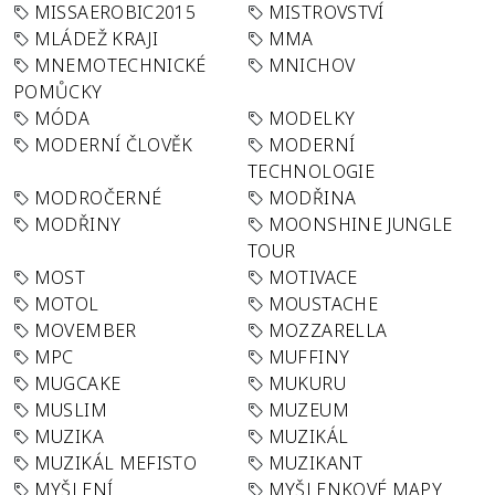
MISSAEROBIC2015
MISTROVSTVÍ
MLÁDEŽ KRAJI
MMA
MNEMOTECHNICKÉ
MNICHOV
POMŮCKY
MÓDA
MODELKY
MODERNÍ ČLOVĚK
MODERNÍ
TECHNOLOGIE
MODROČERNÉ
MODŘINA
MODŘINY
MOONSHINE JUNGLE
TOUR
MOST
MOTIVACE
MOTOL
MOUSTACHE
MOVEMBER
MOZZARELLA
MPC
MUFFINY
MUGCAKE
MUKURU
MUSLIM
MUZEUM
MUZIKA
MUZIKÁL
MUZIKÁL MEFISTO
MUZIKANT
MYŠLENÍ
MYŠLENKOVÉ MAPY