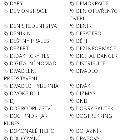
DARY
DEMOKRACIE
DEMONSTRACE
DEN OTEVŘENÝCH
DVEŘÍ
DEN STUDENTSTVA
DENIK
DENÍK N
DESATERO
DEŠTNÝ PRALES
DĚTI
DEZERT
DEZINFORMACE
DIDAKTICKÝ TEST
DIGITAL DANGER
DIGITÁLNÍ NOMÁD
DISTRIBUCE
DIVADELNÍ
DIVADLO
PŘEDSTAVENÍ
DIVADLO HYBERNIA
DIVÁK
DIVOKEJBILL
DIZMAS
DJ
DNB
DOBRODRUŽSTVÍ
DOBRÝ SKUTEK
DOC. RNDR. JAK
DOGTREKKING
KUBEŠ
DOKONALÉ TICHO
DOTAZNÍK
DOUČOVÁNÍ
DRABOVA