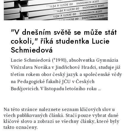
"V dnešním světě se může stát
cokoli," říká studentka Lucie
Schmiedová
Lucie Schmiedová (*1991), absolventka Gymnázia
Vítězslava Nováka v Jindřichově Hradci, studuje již
třetím rokem obor český jazyk a společenské vědy
na Pedagogické fakultě JČU v Českých
Budějovicích. V listopadu letošního roku ...
Na této stránce naleznete seznam klíčových slov u
všech publikovaných článků. Stačí pouze vybrat dané
klíčové slovo a zobrazí se všechny články, které byly
takto označeny.