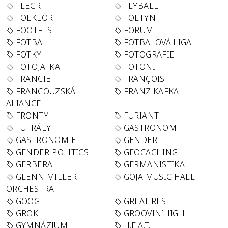
FLEGR
FLYBALL
FOLKLÓR
FOLTYN
FOOTFEST
FORUM
FOTBAL
FOTBALOVÁ LIGA
FOTKY
FOTOGRAFIE
FOTOJATKA
FOTONI
FRANCIE
FRANÇOIS
FRANCOUZSKÁ
FRANZ KAFKA
ALIANCE
FRONTY
FURIANT
FUTRÁLY
GASTRONOM
GASTRONOMIE
GENDER
GENDER-POLITICS
GEOCACHING
GERBERA
GERMANISTIKA
GLENN MILLER
GOJA MUSIC HALL
ORCHESTRA
GOOGLE
GREAT RESET
GROK
GROOVIN´HIGH
GYMNÁZIUM
H.E.A.T.