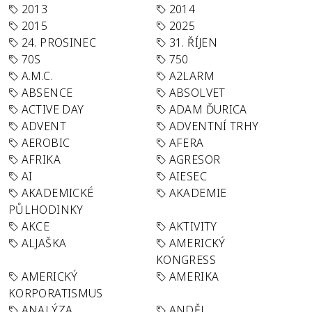
2013
2014
2015
2025
24. PROSINEC
31. ŘÍJEN
70S
750
A.M.C.
A2LARM
ABSENCE
ABSOLVET
ACTIVE DAY
ADAM ĎURICA
ADVENT
ADVENTNÍ TRHY
AEROBIC
AFERA
AFRIKA
AGRESOR
AI
AIESEC
AKADEMICKÉ
AKADEMIE
PŮLHODINKY
AKCE
AKTIVITY
ALJAŠKA
AMERICKÝ
KONGRESS
AMERICKÝ
AMERIKA
KORPORATISMUS
ANALÝZA
ANDĚL