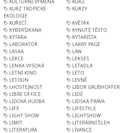
KULTURNÍ VÝMĚNA
KURZ
KURZ TROPICKÉ
KURZY
EKOLOGIE
KUŘECÍ
KVĚTÁK
KYBERŠIKANA
KYNUTÉ TĚSTO
KYTARA
KYTARISTA
LABORATOŘ
LARRY PAGE
LÁSKA
LAW
LEKCE
LEKSES
LENKA VYSOKÁ
LETADLA
LETNÍ KINO
LÉTO
LETOUN
LEVNĚ
LHOSTEJNOST
LIBOR GRUBHOFFER
LIBRE OFFICE
LIDÉ
LIDOVÁ HUDBA
LIDSKÁ PRÁVA
LIFE
LIFESTYLE
LIGHT SHOW
LIGHTSHOW
LIMIT
LITERÁRNÍ ŠLEH
LITERATURA
LÍVANCE