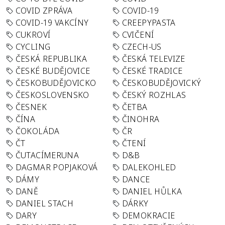
COVID ZPRÁVA
COVID-19
COVID-19 VAKCÍNY
CREEPYPASTA
CUKROVÍ
CVIČENÍ
CYCLING
CZECH-US
ČESKÁ REPUBLIKA
ČESKÁ TELEVIZE
ČESKÉ BUDĚJOVICE
ČESKÉ TRADICE
ČESKOBUDĚJOVICKO
ČESKOBUDĚJOVICKÝ
ČESKOSLOVENSKO
ČESKÝ ROZHLAS
ČESNEK
ČETBA
ČÍNA
ČINOHRA
ČOKOLÁDA
ČR
ČT
ČTENÍ
ČUTACÍMERUNA
D&B
DAGMAR POPJAKOVÁ
DALEKOHLED
DÁMY
DANCE
DANĚ
DANIEL HŮLKA
DANIEL STACH
DÁRKY
DARY
DEMOKRACIE