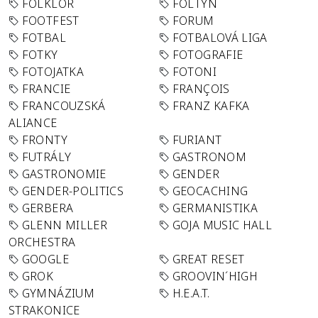
FOLKLÓR
FOLTYN
FOOTFEST
FORUM
FOTBAL
FOTBALOVÁ LIGA
FOTKY
FOTOGRAFIE
FOTOJATKA
FOTONI
FRANCIE
FRANÇOIS
FRANCOUZSKÁ
FRANZ KAFKA
ALIANCE
FRONTY
FURIANT
FUTRÁLY
GASTRONOM
GASTRONOMIE
GENDER
GENDER-POLITICS
GEOCACHING
GERBERA
GERMANISTIKA
GLENN MILLER
GOJA MUSIC HALL
ORCHESTRA
GOOGLE
GREAT RESET
GROK
GROOVIN´HIGH
GYMNÁZIUM
H.E.A.T.
STRAKONICE