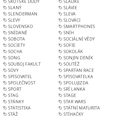
SKOTSKÉ DUDY
SLADKÉ
SLANÝ
SLÁVIE
SLENDERMAN
SLEVA
SLEVY
SLOVÁCI
SLOVENSKO
SMARTPHONES
SNÍDANĚ
SNÍH
SOBOTA
SOCIÁLNÍ VĚDY
SOCIETY
SOFIE
SOCHA
SOKOLÁK
SONG
SONJIN DENÍK
SOUBOJ FAKULT
SOUTĚŽ
SOVY
SPARTAN RACE
SPISOVATEL
SPISOVATELKA
SPOLEČNOST
SPOLUJIZDA
SPORT
SRÍ LANKA
STAG
STAGE
STÁNKY
STAR WARS
STATISTIKA
STÁTNÍ MATURITA
STÁŽ
STÍHAČKY