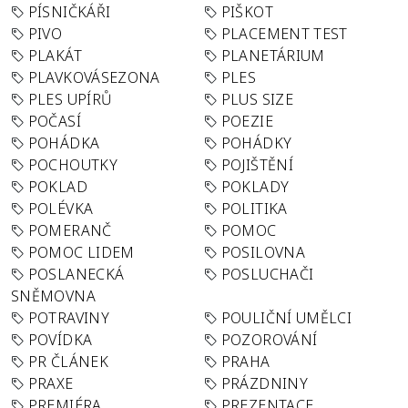
PÍSNIČKÁŘI
PIŠKOT
PIVO
PLACEMENT TEST
PLAKÁT
PLANETÁRIUM
PLAVKOVÁSEZONA
PLES
PLES UPÍRŮ
PLUS SIZE
POČASÍ
POEZIE
POHÁDKA
POHÁDKY
POCHOUTKY
POJIŠTĚNÍ
POKLAD
POKLADY
POLÉVKA
POLITIKA
POMERANČ
POMOC
POMOC LIDEM
POSILOVNA
POSLANECKÁ
POSLUCHAČI
SNĚMOVNA
POTRAVINY
POULIČNÍ UMĚLCI
POVÍDKA
POZOROVÁNÍ
PR ČLÁNEK
PRAHA
PRAXE
PRÁZDNINY
PREMIÉRA
PREZENTACE