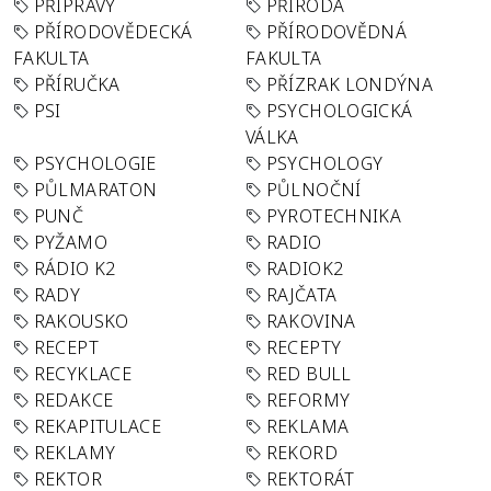
PŘÍPRAVY
PŘÍRODA
PŘÍRODOVĚDECKÁ
PŘÍRODOVĚDNÁ
FAKULTA
FAKULTA
PŘÍRUČKA
PŘÍZRAK LONDÝNA
PSI
PSYCHOLOGICKÁ
VÁLKA
PSYCHOLOGIE
PSYCHOLOGY
PŮLMARATON
PŮLNOČNÍ
PUNČ
PYROTECHNIKA
PYŽAMO
RADIO
RÁDIO K2
RADIOK2
RADY
RAJČATA
RAKOUSKO
RAKOVINA
RECEPT
RECEPTY
RECYKLACE
RED BULL
REDAKCE
REFORMY
REKAPITULACE
REKLAMA
REKLAMY
REKORD
REKTOR
REKTORÁT