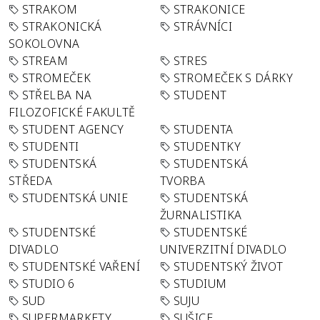
STRAKOM
STRAKONICE
STRAKONICKÁ
STRÁVNÍCI
SOKOLOVNA
STREAM
STRES
STROMEČEK
STROMEČEK S DÁRKY
STŘELBA NA
STUDENT
FILOZOFICKÉ FAKULTĚ
STUDENT AGENCY
STUDENTA
STUDENTI
STUDENTKY
STUDENTSKÁ
STUDENTSKÁ
STŘEDA
TVORBA
STUDENTSKÁ UNIE
STUDENTSKÁ
ŽURNALISTIKA
STUDENTSKÉ
STUDENTSKÉ
DIVADLO
UNIVERZITNÍ DIVADLO
STUDENTSKÉ VAŘENÍ
STUDENTSKÝ ŽIVOT
STUDIO 6
STUDIUM
SUD
SUJU
SUPERMARKETY
SUŠICE