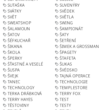
SUTAŠKA
SUVENÝRY
SVÁTKY
SVĚDEK
SVĚT
SVĚTLA
SWEATSHOP
SWING
ŠALAMOUN
ŠAMPIONÁT
ŠATOV
ŠATY
ŠÉFKUCHAŘ
ŠETŘENÍ
ŠIKANA
ŠIMEK A GROSSMAN
ŠKOLA
ŠPAGETY
ŠPERKY
ŠTAFETA
ŠŤASTNÉ A VESELÉ
ŠUKAS
ŠUSPA
ŠVÉDSKO
ŠVEJK
TAJNÁ OPERACE
TANEC
TECHNOLOGIE
TECHNOLOGY
TEMPLESTORE
TERKA DRÁBKOVÁ
TERRY FOX
TERRY HAYES
TEST
TĚSTOVINY
TESTY