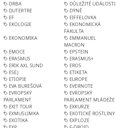
DRBA
DŮLEŽITÉ UDÁLOSTI
DUTERTRE
DÝNĚ
EF
EIFFELOVKA
EKOLOGIE
EKONOMICKÁ
FAKULTA
EKONOMIKA
EMMANUEL
MACRON
EMOCE
EPSTEIN
ERASMUS
ERASMUS+
ERIK AXL SUND
EROS
ESEJ
ETIKETA
ETIOPIE
EUROPE
EVA BUREŠOVÁ
EVERNOTE
EVROPSKÝ
EVROPSKÝ
PARLAMENT
PARLAMENT MLÁDEŽE
EXIT TOUR
EXKURZE
EXMUSLIMKA
EXOTICKÉ ROSTLINY
EXOTIKA
EXPLOZE
EYP
F-DROID