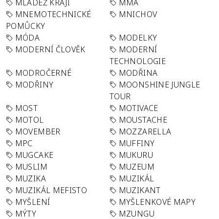
MLÁDEŽ KRAJI
MMA
MNEMOTECHNICKÉ
MNICHOV
POMŮCKY
MÓDA
MODELKY
MODERNÍ ČLOVĚK
MODERNÍ
TECHNOLOGIE
MODROČERNÉ
MODŘINA
MODŘINY
MOONSHINE JUNGLE
TOUR
MOST
MOTIVACE
MOTOL
MOUSTACHE
MOVEMBER
MOZZARELLA
MPC
MUFFINY
MUGCAKE
MUKURU
MUSLIM
MUZEUM
MUZIKA
MUZIKÁL
MUZIKÁL MEFISTO
MUZIKANT
MYŠLENÍ
MYŠLENKOVÉ MAPY
MÝTY
MZUNGU