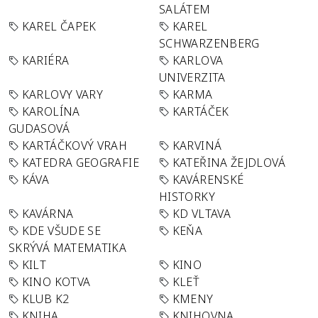
SALÁTEM
KAREL ČAPEK
KAREL
SCHWARZENBERG
KARIÉRA
KARLOVA
UNIVERZITA
KARLOVY VARY
KARMA
KAROLÍNA
KARTÁČEK
GUDASOVÁ
KARTÁČKOVÝ VRAH
KARVINÁ
KATEDRA GEOGRAFIE
KATEŘINA ŽEJDLOVÁ
KÁVA
KAVÁRENSKÉ
HISTORKY
KAVÁRNA
KD VLTAVA
KDE VŠUDE SE
KEŇA
SKRÝVÁ MATEMATIKA
KILT
KINO
KINO KOTVA
KLEŤ
KLUB K2
KMENY
KNIHA
KNIHOVNA