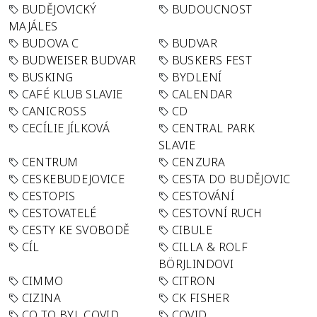
BUDĚJOVICKÝ
BUDOUCNOST
MAJÁLES
BUDOVA C
BUDVAR
BUDWEISER BUDVAR
BUSKERS FEST
BUSKING
BYDLENÍ
CAFÉ KLUB SLAVIE
CALENDAR
CANICROSS
CD
CECÍLIE JÍLKOVÁ
CENTRAL PARK
SLAVIE
CENTRUM
CENZURA
CESKEBUDEJOVICE
CESTA DO BUDĚJOVIC
CESTOPIS
CESTOVÁNÍ
CESTOVATELÉ
CESTOVNÍ RUCH
CESTY KE SVOBODĚ
CIBULE
CÍL
CILLA & ROLF
BÖRJLINDOVI
CIMMO
CITRON
CIZINA
CK FISHER
CO TO BYL COVID
COVID