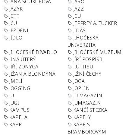
JANA SOUKUPOVÁ
JARO
JAZYK
JAZZ
JCTT
JCU
JČU
JEFFREY A. TUCKER
JEŽDĚNÍ
JIDÁŠ
JÍDLO
JIHOČESKÁ
UNIVERZITA
JIHOČESKÉ DIVADLO
JIHOČESKÉ MUZEUM
JINÁ ÚTERÝ
JÍŘÍ POSPÍŠIL
JIŘÍ ZONYGA
JIU-JITSU
JIŽAN A BLONDÝNA
JIŽNÍ ČECHY
JMELÍ
JOGA
JOGGING
JOPLIN
JU
JU MAGAZÍN
JUGI
JUMAGAZÍN
KAMPUS
KANČÍ STEZKA
KAPELA
KAPELY
KAPR
KAPR S
BRAMBOROVÝM