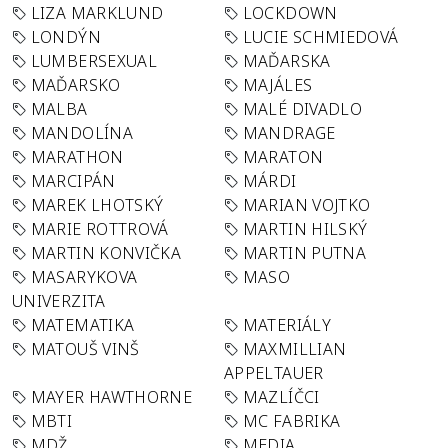
LIZA MARKLUND
LOCKDOWN
LONDÝN
LUCIE SCHMIEDOVÁ
LUMBERSEXUAL
MAĎARSKA
MAĎARSKO
MAJÁLES
MALBA
MALÉ DIVADLO
MANDOLÍNA
MANDRAGE
MARATHON
MARATON
MARCIPÁN
MÁRDI
MAREK LHOTSKÝ
MARIAN VOJTKO
MARIE ROTTROVÁ
MARTIN HILSKÝ
MARTIN KONVIČKA
MARTIN PUTNA
MASARYKOVA
MASO
UNIVERZITA
MATEMATIKA
MATERIÁLY
MATOUŠ VINŠ
MAXMILLIAN
APPELTAUER
MAYER HAWTHORNE
MAZLÍČCI
MBTI
MC FABRIKA
MDŽ
MEDIA