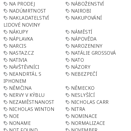
NA PRODEJ
NÁBOŽENSTVÍ
NADÚMRTNOST
NAIROBI
NAKLADATELSTVÍ
NAKUPOVÁNÍ
LIDOVÉ NOVINY
NÁKUPY
NÁMĚSTÍ
NÁPLAVKA
NÁPOVĚDA
NARCIS
NAROZENINY
NASTAZ.CZ
NATÁLIE GROSSOVÁ
NATIVIA
NATO
NÁVŠTĚVNÍCI
NÁZORY
NEANDRTÁL S
NEBEZPEČÍ
IPHONEM
NĚMČINA
NĚMECKO
NERVY V KÝBLU
NESLYŠÍCÍ
NEZAMĚSTNANOST
NICHOLAS CARR
NICHOLAS WINTON
NITRA
NOE
NOMINACE
NONAME
NORMALIZACE
NOT FOUND
NOVEMBER