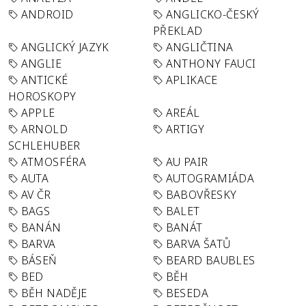
ANDROID
ANGLICKO-ČESKÝ
PŘEKLAD
ANGLICKÝ JAZYK
ANGLIČTINA
ANGLIE
ANTHONY FAUCI
ANTICKÉ
APLIKACE
HOROSKOPY
APPLE
AREÁL
ARNOLD
ARTIGY
SCHLEHUBER
ATMOSFÉRA
AU PAIR
AUTA
AUTOGRAMIÁDA
AV ČR
BABOVŘESKY
BAGS
BALET
BANÁN
BANÁT
BARVA
BARVA ŠATŮ
BÁSEŇ
BEARD BAUBLES
BED
BĚH
BĚH NADĚJE
BESEDA