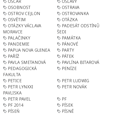
OSCAR
OSLAVY
OSOBNOST
OSTRAVA
OSTROV CEJLON
OSTROVANKA
OSVĚTIM
OTÁZKA
OTÁZKY VÁCLAVA
PADESÁT ODSTÍNŮ
MORAVCE
ŠEDI
PALAČINKY
PAMÁTKA
PANDEMIE
PÁNOVÉ
PAPUA NOVA GUINEA
PARTY
PAŘÍŽ
PÁTEK
PAVLA SMETANOVÁ
PAVLÍNA BITAROVÁ
PEDAGOGICKÁ
PENÍZE
FAKULTA
PETICE
PETR LUDWIG
PETR LYNXXI
PETR NOVÁK
PAVLISKA
PETR PAVEL
PF
PF 2014
PÍSEK
PÍSEŇ
PÍSNĚ