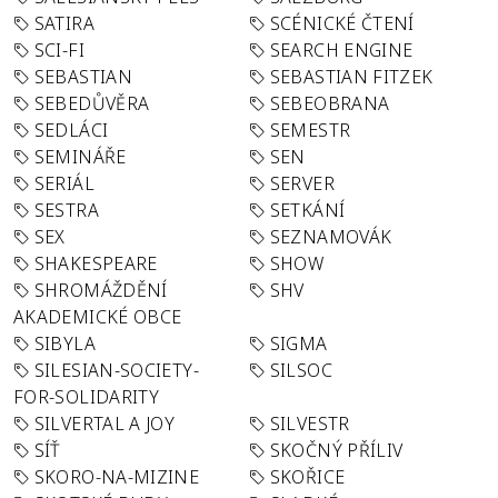
SATIRA
SCÉNICKÉ ČTENÍ
SCI-FI
SEARCH ENGINE
SEBASTIAN
SEBASTIAN FITZEK
SEBEDŮVĚRA
SEBEOBRANA
SEDLÁCI
SEMESTR
SEMINÁŘE
SEN
SERIÁL
SERVER
SESTRA
SETKÁNÍ
SEX
SEZNAMOVÁK
SHAKESPEARE
SHOW
SHROMÁŽDĚNÍ
SHV
AKADEMICKÉ OBCE
SIBYLA
SIGMA
SILESIAN-SOCIETY-
SILSOC
FOR-SOLIDARITY
SILVERTAL A JOY
SILVESTR
SÍŤ
SKOČNÝ PŘÍLIV
SKORO-NA-MIZINE
SKOŘICE