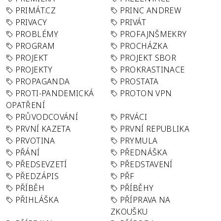
PRIMÁT.CZ
PRINC ANDREW
PRIVACY
PRIVÁT
PROBLÉMY
PROFAJNŠMEKRY
PROGRAM
PROCHÁZKA
PROJEKT
PROJEKT SBOR
PROJEKTY
PROKRASTINACE
PROPAGANDA
PROSTATA
PROTI-PANDEMICKÁ
PROTON VPN
OPATŘENÍ
PRŮVODCOVÁNÍ
PRVÁCI
PRVNÍ KAZETA
PRVNÍ REPUBLIKA
PRVOTINA
PRYMULA
PŘÁNÍ
PŘEDNÁŠKA
PŘEDSEVZETÍ
PŘEDSTAVENÍ
PŘEDZÁPIS
PŘF
PŘÍBĚH
PŘÍBĚHY
PŘIHLÁŠKA
PŘÍPRAVA NA
ZKOUŠKU