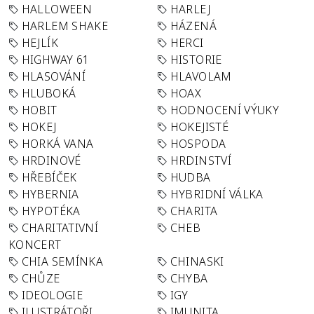
HALLOWEEN
HARLEJ
HARLEM SHAKE
HÁZENÁ
HEJLÍK
HERCI
HIGHWAY 61
HISTORIE
HLASOVÁNÍ
HLAVOLAM
HLUBOKÁ
HOAX
HOBIT
HODNOCENÍ VÝUKY
HOKEJ
HOKEJISTÉ
HORKÁ VANA
HOSPODA
HRDINOVÉ
HRDINSTVÍ
HŘEBÍČEK
HUDBA
HYBERNIA
HYBRIDNÍ VÁLKA
HYPOTÉKA
CHARITA
CHARITATIVNÍ
CHEB
KONCERT
CHIA SEMÍNKA
CHINASKI
CHŮZE
CHYBA
IDEOLOGIE
IGY
ILUSTRÁTOŘI
IMUNITA