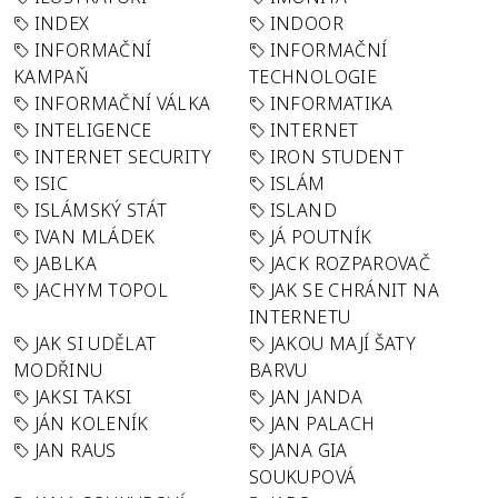
INDEX
INDOOR
INFORMAČNÍ
INFORMAČNÍ
KAMPAŇ
TECHNOLOGIE
INFORMAČNÍ VÁLKA
INFORMATIKA
INTELIGENCE
INTERNET
INTERNET SECURITY
IRON STUDENT
ISIC
ISLÁM
ISLÁMSKÝ STÁT
ISLAND
IVAN MLÁDEK
JÁ POUTNÍK
JABLKA
JACK ROZPAROVAČ
JACHYM TOPOL
JAK SE CHRÁNIT NA
INTERNETU
JAK SI UDĚLAT
JAKOU MAJÍ ŠATY
MODŘINU
BARVU
JAKSI TAKSI
JAN JANDA
JÁN KOLENÍK
JAN PALACH
JAN RAUS
JANA GIA
SOUKUPOVÁ