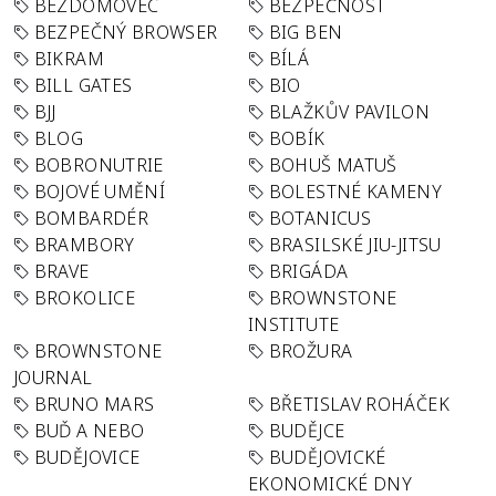
BEZDOMOVEC
BEZPEČNOST
BEZPEČNÝ BROWSER
BIG BEN
BIKRAM
BÍLÁ
BILL GATES
BIO
BJJ
BLAŽKŮV PAVILON
BLOG
BOBÍK
BOBRONUTRIE
BOHUŠ MATUŠ
BOJOVÉ UMĚNÍ
BOLESTNÉ KAMENY
BOMBARDÉR
BOTANICUS
BRAMBORY
BRASILSKÉ JIU-JITSU
BRAVE
BRIGÁDA
BROKOLICE
BROWNSTONE
INSTITUTE
BROWNSTONE
BROŽURA
JOURNAL
BRUNO MARS
BŘETISLAV ROHÁČEK
BUĎ A NEBO
BUDĚJCE
BUDĚJOVICE
BUDĚJOVICKÉ
EKONOMICKÉ DNY