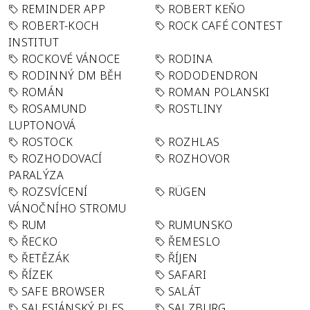
REMINDER APP
ROBERT KEŇO
ROBERT-KOCH
ROCK CAFÉ CONTEST
INSTITUT
ROCKOVÉ VÁNOCE
RODINA
RODINNÝ DM BĚH
RODODENDRON
ROMÁN
ROMAN POLANSKI
ROSAMUND
ROSTLINY
LUPTONOVÁ
ROSTOCK
ROZHLAS
ROZHODOVACÍ
ROZHOVOR
PARALÝZA
ROZSVÍCENÍ
RÜGEN
VÁNOČNÍHO STROMU
RUM
RUMUNSKO
ŘECKO
ŘEMESLO
ŘETĚZÁK
ŘÍJEN
ŘÍZEK
SAFARI
SAFE BROWSER
SALÁT
SALESIÁNSKÝ PLES
SALZBURG