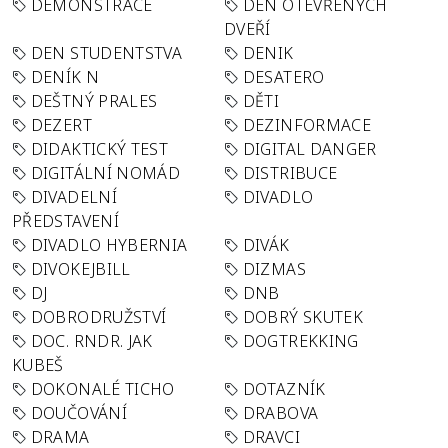
DEMONSTRACE
DEN OTEVŘENÝCH
DVEŘÍ
DEN STUDENTSTVA
DENIK
DENÍK N
DESATERO
DEŠTNÝ PRALES
DĚTI
DEZERT
DEZINFORMACE
DIDAKTICKÝ TEST
DIGITAL DANGER
DIGITÁLNÍ NOMÁD
DISTRIBUCE
DIVADELNÍ
DIVADLO
PŘEDSTAVENÍ
DIVADLO HYBERNIA
DIVÁK
DIVOKEJBILL
DIZMAS
DJ
DNB
DOBRODRUŽSTVÍ
DOBRÝ SKUTEK
DOC. RNDR. JAK
DOGTREKKING
KUBEŠ
DOKONALÉ TICHO
DOTAZNÍK
DOUČOVÁNÍ
DRABOVA
DRAMA
DRAVCI