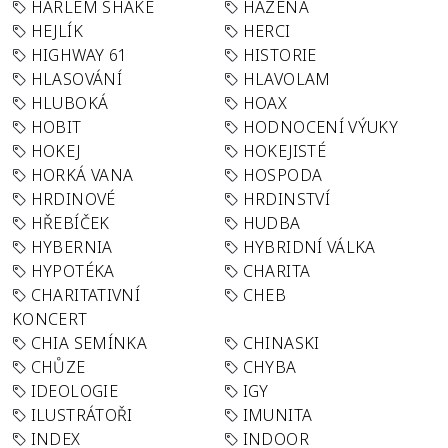
HARLEM SHAKE
HÁZENÁ
HEJLÍK
HERCI
HIGHWAY 61
HISTORIE
HLASOVÁNÍ
HLAVOLAM
HLUBOKÁ
HOAX
HOBIT
HODNOCENÍ VÝUKY
HOKEJ
HOKEJISTÉ
HORKÁ VANA
HOSPODA
HRDINOVÉ
HRDINSTVÍ
HŘEBÍČEK
HUDBA
HYBERNIA
HYBRIDNÍ VÁLKA
HYPOTÉKA
CHARITA
CHARITATIVNÍ
CHEB
KONCERT
CHIA SEMÍNKA
CHINASKI
CHŮZE
CHYBA
IDEOLOGIE
IGY
ILUSTRÁTOŘI
IMUNITA
INDEX
INDOOR