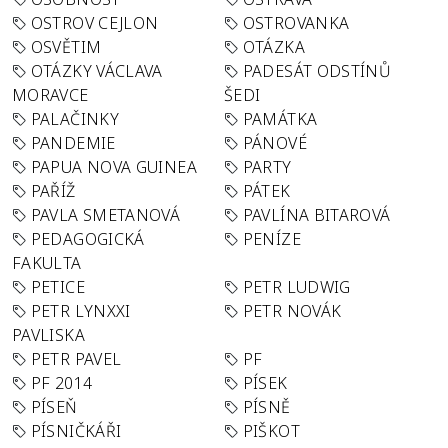
OSTROV CEJLON
OSTROVANKA
OSVĚTIM
OTÁZKA
OTÁZKY VÁCLAVA
PADESÁT ODSTÍNŮ
MORAVCE
ŠEDI
PALAČINKY
PAMÁTKA
PANDEMIE
PÁNOVÉ
PAPUA NOVA GUINEA
PARTY
PAŘÍŽ
PÁTEK
PAVLA SMETANOVÁ
PAVLÍNA BITAROVÁ
PEDAGOGICKÁ
PENÍZE
FAKULTA
PETICE
PETR LUDWIG
PETR LYNXXI
PETR NOVÁK
PAVLISKA
PETR PAVEL
PF
PF 2014
PÍSEK
PÍSEŇ
PÍSNĚ
PÍSNIČKÁŘI
PIŠKOT