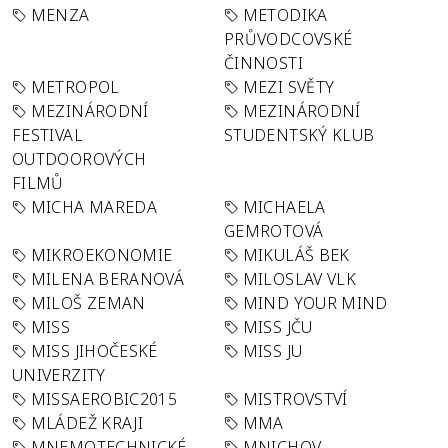
MENZA
METODIKA
PRŮVODCOVSKÉ
ČINNOSTI
METROPOL
MEZI SVĚTY
MEZINÁRODNÍ
MEZINÁRODNÍ
FESTIVAL
STUDENTSKÝ KLUB
OUTDOOROVÝCH
FILMŮ
MICHA MAREDA
MICHAELA
GEMROTOVÁ
MIKROEKONOMIE
MIKULÁŠ BEK
MILENA BERANOVÁ
MILOSLAV VLK
MILOŠ ZEMAN
MIND YOUR MIND
MISS
MISS JČU
MISS JIHOČESKÉ
MISS JU
UNIVERZITY
MISSAEROBIC2015
MISTROVSTVÍ
MLÁDEŽ KRAJI
MMA
MNEMOTECHNICKÉ
MNICHOV