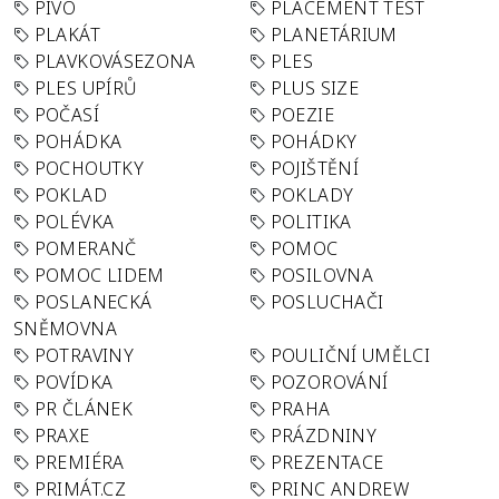
PIVO
PLACEMENT TEST
PLAKÁT
PLANETÁRIUM
PLAVKOVÁSEZONA
PLES
PLES UPÍRŮ
PLUS SIZE
POČASÍ
POEZIE
POHÁDKA
POHÁDKY
POCHOUTKY
POJIŠTĚNÍ
POKLAD
POKLADY
POLÉVKA
POLITIKA
POMERANČ
POMOC
POMOC LIDEM
POSILOVNA
POSLANECKÁ
POSLUCHAČI
SNĚMOVNA
POTRAVINY
POULIČNÍ UMĚLCI
POVÍDKA
POZOROVÁNÍ
PR ČLÁNEK
PRAHA
PRAXE
PRÁZDNINY
PREMIÉRA
PREZENTACE
PRIMÁT.CZ
PRINC ANDREW