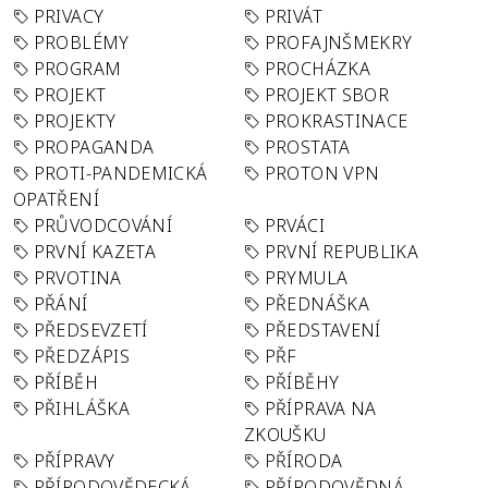
PRIVACY
PRIVÁT
PROBLÉMY
PROFAJNŠMEKRY
PROGRAM
PROCHÁZKA
PROJEKT
PROJEKT SBOR
PROJEKTY
PROKRASTINACE
PROPAGANDA
PROSTATA
PROTI-PANDEMICKÁ
PROTON VPN
OPATŘENÍ
PRŮVODCOVÁNÍ
PRVÁCI
PRVNÍ KAZETA
PRVNÍ REPUBLIKA
PRVOTINA
PRYMULA
PŘÁNÍ
PŘEDNÁŠKA
PŘEDSEVZETÍ
PŘEDSTAVENÍ
PŘEDZÁPIS
PŘF
PŘÍBĚH
PŘÍBĚHY
PŘIHLÁŠKA
PŘÍPRAVA NA
ZKOUŠKU
PŘÍPRAVY
PŘÍRODA
PŘÍRODOVĚDECKÁ
PŘÍRODOVĚDNÁ