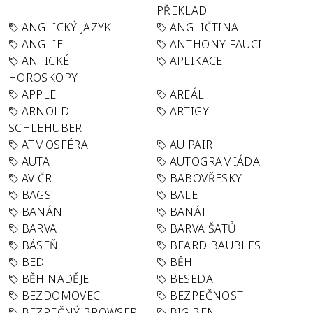
PŘEKLAD
ANGLICKÝ JAZYK
ANGLIČTINA
ANGLIE
ANTHONY FAUCI
ANTICKÉ
APLIKACE
HOROSKOPY
APPLE
AREÁL
ARNOLD
ARTIGY
SCHLEHUBER
ATMOSFÉRA
AU PAIR
AUTA
AUTOGRAMIÁDA
AV ČR
BABOVŘESKY
BAGS
BALET
BANÁN
BANÁT
BARVA
BARVA ŠATŮ
BÁSEŇ
BEARD BAUBLES
BED
BĚH
BĚH NADĚJE
BESEDA
BEZDOMOVEC
BEZPEČNOST
BEZPEČNÝ BROWSER
BIG BEN