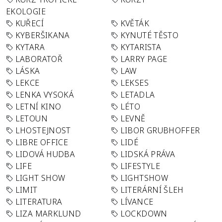
EKOLOGIE
KUŘECÍ
KVĚTÁK
KYBERŠIKANA
KYNUTÉ TĚSTO
KYTARA
KYTARISTA
LABORATOŘ
LARRY PAGE
LÁSKA
LAW
LEKCE
LEKSES
LENKA VYSOKÁ
LETADLA
LETNÍ KINO
LÉTO
LETOUN
LEVNĚ
LHOSTEJNOST
LIBOR GRUBHOFFER
LIBRE OFFICE
LIDÉ
LIDOVÁ HUDBA
LIDSKÁ PRÁVA
LIFE
LIFESTYLE
LIGHT SHOW
LIGHTSHOW
LIMIT
LITERÁRNÍ ŠLEH
LITERATURA
LÍVANCE
LIZA MARKLUND
LOCKDOWN