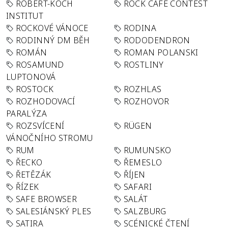
ROBERT-KOCH
ROCK CAFÉ CONTEST
INSTITUT
ROCKOVÉ VÁNOCE
RODINA
RODINNÝ DM BĚH
RODODENDRON
ROMÁN
ROMAN POLANSKI
ROSAMUND
ROSTLINY
LUPTONOVÁ
ROSTOCK
ROZHLAS
ROZHODOVACÍ
ROZHOVOR
PARALÝZA
ROZSVÍCENÍ
RÜGEN
VÁNOČNÍHO STROMU
RUM
RUMUNSKO
ŘECKO
ŘEMESLO
ŘETĚZÁK
ŘÍJEN
ŘÍZEK
SAFARI
SAFE BROWSER
SALÁT
SALESIÁNSKÝ PLES
SALZBURG
SATIRA
SCÉNICKÉ ČTENÍ