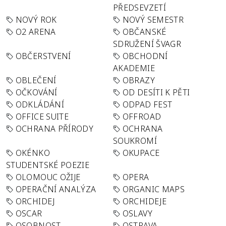
PŘEDSEVZETÍ
NOVÝ ROK
NOVÝ SEMESTR
O2 ARENA
OBČANSKÉ
SDRUŽENÍ ŠVAGR
OBČERSTVENÍ
OBCHODNÍ
AKADEMIE
OBLEČENÍ
OBRAZY
OČKOVÁNÍ
OD DESÍTI K PĚTI
ODKLÁDÁNÍ
ODPAD FEST
OFFICE SUITE
OFFROAD
OCHRANA PŘÍRODY
OCHRANA
SOUKROMÍ
OKÉNKO
OKUPACE
STUDENTSKÉ POEZIE
OLOMOUC OŽIJE
OPERA
OPERAČNÍ ANALÝZA
ORGANIC MAPS
ORCHIDEJ
ORCHIDEJE
OSCAR
OSLAVY
OSOBNOST
OSTRAVA