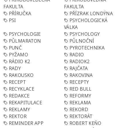
FAKULTA
FAKULTA
PŘÍRUČKA
PŘÍZRAK LONDÝNA
PSI
PSYCHOLOGICKÁ
VÁLKA
PSYCHOLOGIE
PSYCHOLOGY
PŮLMARATON
PŮLNOČNÍ
PUNČ
PYROTECHNIKA
PYŽAMO
RADIO
RÁDIO K2
RADIOK2
RADY
RAJČATA
RAKOUSKO
RAKOVINA
RECEPT
RECEPTY
RECYKLACE
RED BULL
REDAKCE
REFORMY
REKAPITULACE
REKLAMA
REKLAMY
REKORD
REKTOR
REKTORÁT
REMINDER APP
ROBERT KEŇO