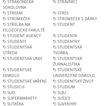
STRAKONICKÁ
STRÁVNÍCI
SOKOLOVNA
STREAM
STRES
STROMEČEK
STROMEČEK S DÁRKY
STŘELBA NA
STUDENT
FILOZOFICKÉ FAKULTĚ
STUDENT AGENCY
STUDENTA
STUDENTI
STUDENTKY
STUDENTSKÁ
STUDENTSKÁ
STŘEDA
TVORBA
STUDENTSKÁ UNIE
STUDENTSKÁ
ŽURNALISTIKA
STUDENTSKÉ
STUDENTSKÉ
DIVADLO
UNIVERZITNÍ DIVADLO
STUDENTSKÉ VAŘENÍ
STUDENTSKÝ ŽIVOT
STUDIO 6
STUDIUM
SUD
SUJU
SUPERMARKETY
SUŠICE
SUTAŠKA
SUVENÝRY