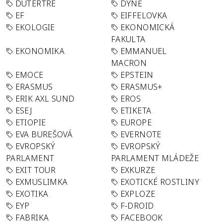
DUTERTRE
DÝNĚ
EF
EIFFELOVKA
EKOLOGIE
EKONOMICKÁ
FAKULTA
EKONOMIKA
EMMANUEL
MACRON
EMOCE
EPSTEIN
ERASMUS
ERASMUS+
ERIK AXL SUND
EROS
ESEJ
ETIKETA
ETIOPIE
EUROPE
EVA BUREŠOVÁ
EVERNOTE
EVROPSKÝ
EVROPSKÝ
PARLAMENT
PARLAMENT MLÁDEŽE
EXIT TOUR
EXKURZE
EXMUSLIMKA
EXOTICKÉ ROSTLINY
EXOTIKA
EXPLOZE
EYP
F-DROID
FABRIKA
FACEBOOK