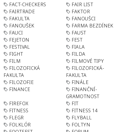
FACT-CHECKERS
FAIR LIST
FAIRTRADE
FAKTOR
FAKULTA
FANOUŠCI
FANOUŠEK
FARMA BEZDÍNEK
FAUCI
FAUST
FEJETON
FEST
FESTIVAL
FIALA
FIGHT
FILDA
FILM
FILMOVÉ TIPY
FILOZOFICKÁ
FILOZOFICKÁ-
FAKULTA
FAKULTA
FILOZOFIE
FINÁLE
FINANCE
FINANČNÍ-
GRAMOTNOST
FIREFOX
FIT
FITNESS
FITNESS 14
FLEGR
FLYBALL
FOLKLÓR
FOLTYN
FOOTFEST
FORUM