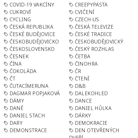
COVID-19 VAKCÍNY
CREEPYPASTA
CUKROVÍ
CVIČENÍ
CYCLING
CZECH-US
ČESKÁ REPUBLIKA
ČESKÁ TELEVIZE
ČESKÉ BUDĚJOVICE
ČESKÉ TRADICE
ČESKOBUDĚJOVICKO
ČESKOBUDĚJOVICKÝ
ČESKOSLOVENSKO
ČESKÝ ROZHLAS
ČESNEK
ČETBA
ČÍNA
ČINOHRA
ČOKOLÁDA
ČR
ČT
ČTENÍ
ČUTACÍMERUNA
D&B
DAGMAR POPJAKOVÁ
DALEKOHLED
DÁMY
DANCE
DANĚ
DANIEL HŮLKA
DANIEL STACH
DÁRKY
DARY
DEMOKRACIE
DEMONSTRACE
DEN OTEVŘENÝCH
DVEŘÍ