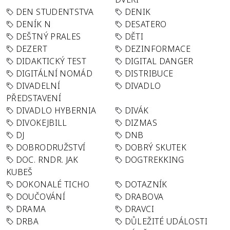
DEN STUDENTSTVA
DENIK
DENÍK N
DESATERO
DEŠTNÝ PRALES
DĚTI
DEZERT
DEZINFORMACE
DIDAKTICKÝ TEST
DIGITAL DANGER
DIGITÁLNÍ NOMÁD
DISTRIBUCE
DIVADELNÍ
DIVADLO
PŘEDSTAVENÍ
DIVADLO HYBERNIA
DIVÁK
DIVOKEJBILL
DIZMAS
DJ
DNB
DOBRODRUŽSTVÍ
DOBRÝ SKUTEK
DOC. RNDR. JAK
DOGTREKKING
KUBEŠ
DOKONALÉ TICHO
DOTAZNÍK
DOUČOVÁNÍ
DRABOVA
DRAMA
DRAVCI
DRBA
DŮLEŽITÉ UDÁLOSTI