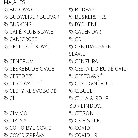
MAJÁLES
BUDOVA C
BUDVAR
BUDWEISER BUDVAR
BUSKERS FEST
BUSKING
BYDLENÍ
CAFÉ KLUB SLAVIE
CALENDAR
CANICROSS
CD
CECÍLIE JÍLKOVÁ
CENTRAL PARK
SLAVIE
CENTRUM
CENZURA
CESKEBUDEJOVICE
CESTA DO BUDĚJOVIC
CESTOPIS
CESTOVÁNÍ
CESTOVATELÉ
CESTOVNÍ RUCH
CESTY KE SVOBODĚ
CIBULE
CÍL
CILLA & ROLF
BÖRJLINDOVI
CIMMO
CITRON
CIZINA
CK FISHER
CO TO BYL COVID
COVID
COVID ZPRÁVA
COVID-19