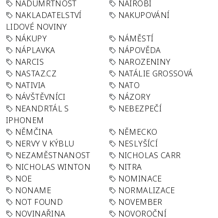
NADÚMRTNOST
NAIROBI
NAKLADATELSTVÍ
NAKUPOVÁNÍ
LIDOVÉ NOVINY
NÁKUPY
NÁMĚSTÍ
NÁPLAVKA
NÁPOVĚDA
NARCIS
NAROZENINY
NASTAZ.CZ
NATÁLIE GROSSOVÁ
NATIVIA
NATO
NÁVŠTĚVNÍCI
NÁZORY
NEANDRTÁL S
NEBEZPEČÍ
IPHONEM
NĚMČINA
NĚMECKO
NERVY V KÝBLU
NESLYŠÍCÍ
NEZAMĚSTNANOST
NICHOLAS CARR
NICHOLAS WINTON
NITRA
NOE
NOMINACE
NONAME
NORMALIZACE
NOT FOUND
NOVEMBER
NOVINAŘINA
NOVOROČNÍ