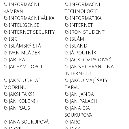
INFORMAČNÍ
INFORMAČNÍ
KAMPAŇ
TECHNOLOGIE
INFORMAČNÍ VÁLKA
INFORMATIKA
INTELIGENCE
INTERNET
INTERNET SECURITY
IRON STUDENT
ISIC
ISLÁM
ISLÁMSKÝ STÁT
ISLAND
IVAN MLÁDEK
JÁ POUTNÍK
JABLKA
JACK ROZPAROVAČ
JACHYM TOPOL
JAK SE CHRÁNIT NA
INTERNETU
JAK SI UDĚLAT
JAKOU MAJÍ ŠATY
MODŘINU
BARVU
JAKSI TAKSI
JAN JANDA
JÁN KOLENÍK
JAN PALACH
JAN RAUS
JANA GIA
SOUKUPOVÁ
JANA SOUKUPOVÁ
JARO
JAZYK
JAZZ