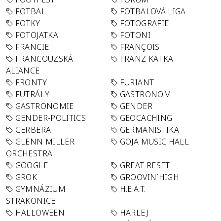
FOTBAL
FOTBALOVÁ LIGA
FOTKY
FOTOGRAFIE
FOTOJATKA
FOTONI
FRANCIE
FRANÇOIS
FRANCOUZSKÁ
FRANZ KAFKA
ALIANCE
FRONTY
FURIANT
FUTRÁLY
GASTRONOM
GASTRONOMIE
GENDER
GENDER-POLITICS
GEOCACHING
GERBERA
GERMANISTIKA
GLENN MILLER
GOJA MUSIC HALL
ORCHESTRA
GOOGLE
GREAT RESET
GROK
GROOVIN´HIGH
GYMNÁZIUM
H.E.A.T.
STRAKONICE
HALLOWEEN
HARLEJ