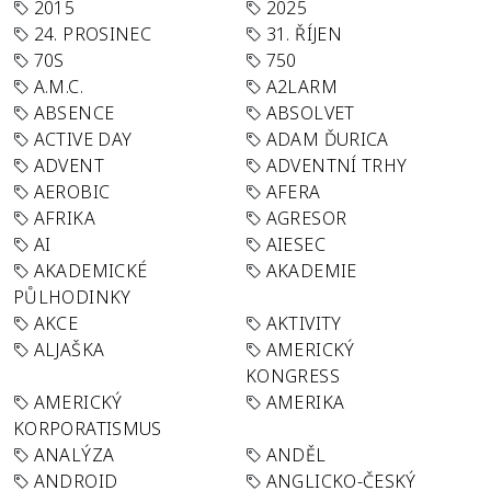
2015
2025
24. PROSINEC
31. ŘÍJEN
70S
750
A.M.C.
A2LARM
ABSENCE
ABSOLVET
ACTIVE DAY
ADAM ĎURICA
ADVENT
ADVENTNÍ TRHY
AEROBIC
AFERA
AFRIKA
AGRESOR
AI
AIESEC
AKADEMICKÉ
AKADEMIE
PŮLHODINKY
AKCE
AKTIVITY
ALJAŠKA
AMERICKÝ
KONGRESS
AMERICKÝ
AMERIKA
KORPORATISMUS
ANALÝZA
ANDĚL
ANDROID
ANGLICKO-ČESKÝ