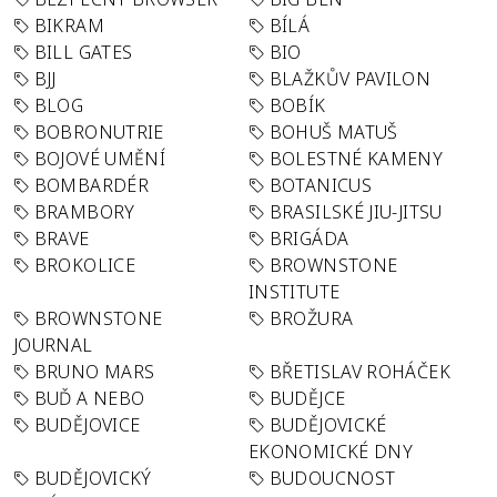
BIKRAM
BÍLÁ
BILL GATES
BIO
BJJ
BLAŽKŮV PAVILON
BLOG
BOBÍK
BOBRONUTRIE
BOHUŠ MATUŠ
BOJOVÉ UMĚNÍ
BOLESTNÉ KAMENY
BOMBARDÉR
BOTANICUS
BRAMBORY
BRASILSKÉ JIU-JITSU
BRAVE
BRIGÁDA
BROKOLICE
BROWNSTONE
INSTITUTE
BROWNSTONE
BROŽURA
JOURNAL
BRUNO MARS
BŘETISLAV ROHÁČEK
BUĎ A NEBO
BUDĚJCE
BUDĚJOVICE
BUDĚJOVICKÉ
EKONOMICKÉ DNY
BUDĚJOVICKÝ
BUDOUCNOST