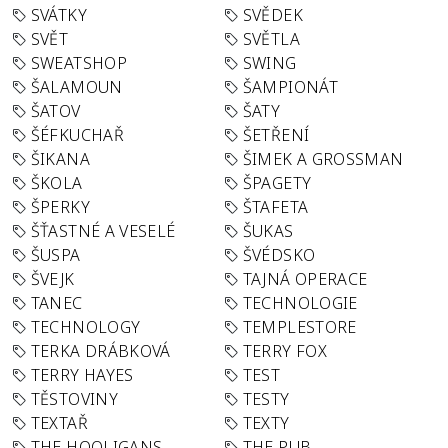
SVÁTKY
SVĚDEK
SVĚT
SVĚTLA
SWEATSHOP
SWING
ŠALAMOUN
ŠAMPIONÁT
ŠATOV
ŠATY
ŠÉFKUCHAŘ
ŠETŘENÍ
ŠIKANA
ŠIMEK A GROSSMAN
ŠKOLA
ŠPAGETY
ŠPERKY
ŠTAFETA
ŠŤASTNÉ A VESELÉ
ŠUKAS
ŠUSPA
ŠVÉDSKO
ŠVEJK
TAJNÁ OPERACE
TANEC
TECHNOLOGIE
TECHNOLOGY
TEMPLESTORE
TERKA DRÁBKOVÁ
TERRY FOX
TERRY HAYES
TEST
TĚSTOVINY
TESTY
TEXTAŘ
TEXTY
THE HOOLIGANS
THE PUB