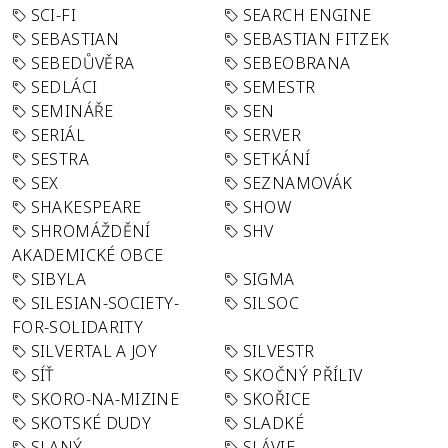
SCI-FI
SEARCH ENGINE
SEBASTIAN
SEBASTIAN FITZEK
SEBEDŮVĚRA
SEBEOBRANA
SEDLÁCI
SEMESTR
SEMINÁŘE
SEN
SERIÁL
SERVER
SESTRA
SETKÁNÍ
SEX
SEZNAMOVÁK
SHAKESPEARE
SHOW
SHROMÁŽDĚNÍ
SHV
AKADEMICKÉ OBCE
SIBYLA
SIGMA
SILESIAN-SOCIETY-
SILSOC
FOR-SOLIDARITY
SILVERTAL A JOY
SILVESTR
SÍŤ
SKOČNÝ PŘÍLIV
SKORO-NA-MIZINE
SKOŘICE
SKOTSKÉ DUDY
SLADKÉ
SLANÝ
SLÁVIE