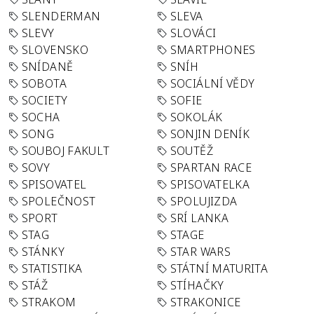
SLENDERMAN
SLEVA
SLEVY
SLOVÁCI
SLOVENSKO
SMARTPHONES
SNÍDANĚ
SNÍH
SOBOTA
SOCIÁLNÍ VĚDY
SOCIETY
SOFIE
SOCHA
SOKOLÁK
SONG
SONJIN DENÍK
SOUBOJ FAKULT
SOUTĚŽ
SOVY
SPARTAN RACE
SPISOVATEL
SPISOVATELKA
SPOLEČNOST
SPOLUJIZDA
SPORT
SRÍ LANKA
STAG
STAGE
STÁNKY
STAR WARS
STATISTIKA
STÁTNÍ MATURITA
STÁŽ
STÍHAČKY
STRAKOM
STRAKONICE