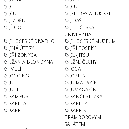
JCTT
JCU
JČU
JEFFREY A. TUCKER
JEŽDĚNÍ
JIDÁŠ
JÍDLO
JIHOČESKÁ
UNIVERZITA
JIHOČESKÉ DIVADLO
JIHOČESKÉ MUZEUM
JINÁ ÚTERÝ
JÍŘÍ POSPÍŠIL
JIŘÍ ZONYGA
JIU-JITSU
JIŽAN A BLONDÝNA
JIŽNÍ ČECHY
JMELÍ
JOGA
JOGGING
JOPLIN
JU
JU MAGAZÍN
JUGI
JUMAGAZÍN
KAMPUS
KANČÍ STEZKA
KAPELA
KAPELY
KAPR
KAPR S
BRAMBOROVÝM
SALÁTEM