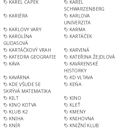
KAREL ČAPEK
KAREL
SCHWARZENBERG
KARIÉRA
KARLOVA
UNIVERZITA
KARLOVY VARY
KARMA
KAROLÍNA
KARTÁČEK
GUDASOVÁ
KARTÁČKOVÝ VRAH
KARVINÁ
KATEDRA GEOGRAFIE
KATEŘINA ŽEJDLOVÁ
KÁVA
KAVÁRENSKÉ
HISTORKY
KAVÁRNA
KD VLTAVA
KDE VŠUDE SE
KEŇA
SKRÝVÁ MATEMATIKA
KILT
KINO
KINO KOTVA
KLEŤ
KLUB K2
KMENY
KNIHA
KNIHOVNA
KNÍR
KNIŽNÍ KLUB