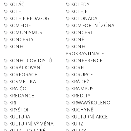
KOLÁČ
KOLEDY
KOLEJ
KOLEJE
KOLEJE PEDAGOG
KOLONÁDA
KOMEDIE
KOMFORTNÍ ZÓNA
KOMUNISMUS
KONCERT
KONCERTY
KONĚ
KONEC
KONEC
PROKRASTINACE
KONEC-COVIDISTŮ
KONFERENCE
KORÁLKOVÁNÍ
KORFU
KORPORACE
KORUPCE
KOSMETIKA
KRÁDEŽ
KRAJČO
KRAMPUS
KREDANCE
KREDITY
KRIT
KRWAWÝKOLENO
KRYŠTOF
KUCHYNĚ
KULTURA
KULTURNÍ AKCE
KULTURNÍ VÝMĚNA
KURZ
KURZ TROPICKÉ
KURZY