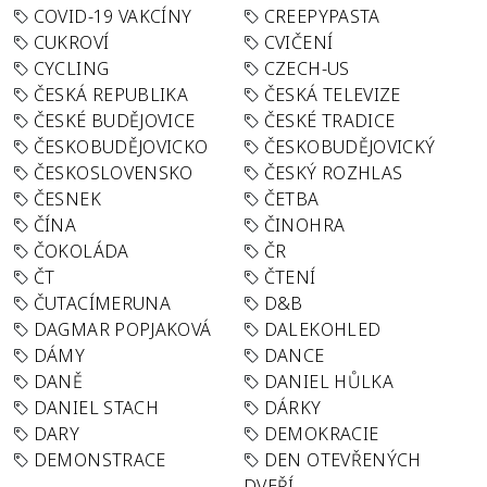
COVID-19 VAKCÍNY
CREEPYPASTA
CUKROVÍ
CVIČENÍ
CYCLING
CZECH-US
ČESKÁ REPUBLIKA
ČESKÁ TELEVIZE
ČESKÉ BUDĚJOVICE
ČESKÉ TRADICE
ČESKOBUDĚJOVICKO
ČESKOBUDĚJOVICKÝ
ČESKOSLOVENSKO
ČESKÝ ROZHLAS
ČESNEK
ČETBA
ČÍNA
ČINOHRA
ČOKOLÁDA
ČR
ČT
ČTENÍ
ČUTACÍMERUNA
D&B
DAGMAR POPJAKOVÁ
DALEKOHLED
DÁMY
DANCE
DANĚ
DANIEL HŮLKA
DANIEL STACH
DÁRKY
DARY
DEMOKRACIE
DEMONSTRACE
DEN OTEVŘENÝCH
DVEŘÍ