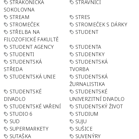
STRAKONICKÁ
STRÁVNÍCI
SOKOLOVNA
STREAM
STRES
STROMEČEK
STROMEČEK S DÁRKY
STŘELBA NA
STUDENT
FILOZOFICKÉ FAKULTĚ
STUDENT AGENCY
STUDENTA
STUDENTI
STUDENTKY
STUDENTSKÁ
STUDENTSKÁ
STŘEDA
TVORBA
STUDENTSKÁ UNIE
STUDENTSKÁ
ŽURNALISTIKA
STUDENTSKÉ
STUDENTSKÉ
DIVADLO
UNIVERZITNÍ DIVADLO
STUDENTSKÉ VAŘENÍ
STUDENTSKÝ ŽIVOT
STUDIO 6
STUDIUM
SUD
SUJU
SUPERMARKETY
SUŠICE
SUTAŠKA
SUVENÝRY