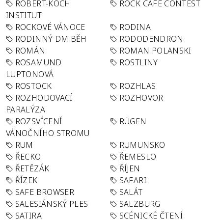
ROBERT-KOCH
ROCK CAFÉ CONTEST
INSTITUT
ROCKOVÉ VÁNOCE
RODINA
RODINNÝ DM BĚH
RODODENDRON
ROMÁN
ROMAN POLANSKI
ROSAMUND
ROSTLINY
LUPTONOVÁ
ROSTOCK
ROZHLAS
ROZHODOVACÍ
ROZHOVOR
PARALÝZA
ROZSVÍCENÍ
RÜGEN
VÁNOČNÍHO STROMU
RUM
RUMUNSKO
ŘECKO
ŘEMESLO
ŘETĚZÁK
ŘÍJEN
ŘÍZEK
SAFARI
SAFE BROWSER
SALÁT
SALESIÁNSKÝ PLES
SALZBURG
SATIRA
SCÉNICKÉ ČTENÍ