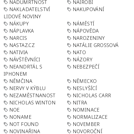
NADÚMRTNOST
NAIROBI
NAKLADATELSTVÍ
NAKUPOVÁNÍ
LIDOVÉ NOVINY
NÁKUPY
NÁMĚSTÍ
NÁPLAVKA
NÁPOVĚDA
NARCIS
NAROZENINY
NASTAZ.CZ
NATÁLIE GROSSOVÁ
NATIVIA
NATO
NÁVŠTĚVNÍCI
NÁZORY
NEANDRTÁL S
NEBEZPEČÍ
IPHONEM
NĚMČINA
NĚMECKO
NERVY V KÝBLU
NESLYŠÍCÍ
NEZAMĚSTNANOST
NICHOLAS CARR
NICHOLAS WINTON
NITRA
NOE
NOMINACE
NONAME
NORMALIZACE
NOT FOUND
NOVEMBER
NOVINAŘINA
NOVOROČNÍ