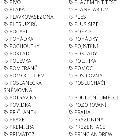
PIVO
PLACEMENT TEST
PLAKÁT
PLANETÁRIUM
PLAVKOVÁSEZONA
PLES
PLES UPÍRŮ
PLUS SIZE
POČASÍ
POEZIE
POHÁDKA
POHÁDKY
POCHOUTKY
POJIŠTĚNÍ
POKLAD
POKLADY
POLÉVKA
POLITIKA
POMERANČ
POMOC
POMOC LIDEM
POSILOVNA
POSLANECKÁ
POSLUCHAČI
SNĚMOVNA
POTRAVINY
POULIČNÍ UMĚLCI
POVÍDKA
POZOROVÁNÍ
PR ČLÁNEK
PRAHA
PRAXE
PRÁZDNINY
PREMIÉRA
PREZENTACE
PRIMÁT.CZ
PRINC ANDREW