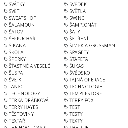
SVÁTKY
SVĚDEK
SVĚT
SVĚTLA
SWEATSHOP
SWING
ŠALAMOUN
ŠAMPIONÁT
ŠATOV
ŠATY
ŠÉFKUCHAŘ
ŠETŘENÍ
ŠIKANA
ŠIMEK A GROSSMAN
ŠKOLA
ŠPAGETY
ŠPERKY
ŠTAFETA
ŠŤASTNÉ A VESELÉ
ŠUKAS
ŠUSPA
ŠVÉDSKO
ŠVEJK
TAJNÁ OPERACE
TANEC
TECHNOLOGIE
TECHNOLOGY
TEMPLESTORE
TERKA DRÁBKOVÁ
TERRY FOX
TERRY HAYES
TEST
TĚSTOVINY
TESTY
TEXTAŘ
TEXTY
THE HOOLIGANS
THE PUB