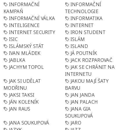
INFORMAČNÍ
INFORMAČNÍ
KAMPAŇ
TECHNOLOGIE
INFORMAČNÍ VÁLKA
INFORMATIKA
INTELIGENCE
INTERNET
INTERNET SECURITY
IRON STUDENT
ISIC
ISLÁM
ISLÁMSKÝ STÁT
ISLAND
IVAN MLÁDEK
JÁ POUTNÍK
JABLKA
JACK ROZPAROVAČ
JACHYM TOPOL
JAK SE CHRÁNIT NA
INTERNETU
JAK SI UDĚLAT
JAKOU MAJÍ ŠATY
MODŘINU
BARVU
JAKSI TAKSI
JAN JANDA
JÁN KOLENÍK
JAN PALACH
JAN RAUS
JANA GIA
SOUKUPOVÁ
JANA SOUKUPOVÁ
JARO
JAZYK
JAZZ