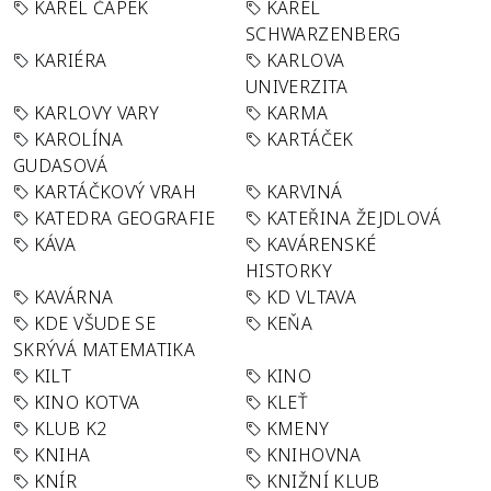
KAREL ČAPEK
KAREL
SCHWARZENBERG
KARIÉRA
KARLOVA
UNIVERZITA
KARLOVY VARY
KARMA
KAROLÍNA
KARTÁČEK
GUDASOVÁ
KARTÁČKOVÝ VRAH
KARVINÁ
KATEDRA GEOGRAFIE
KATEŘINA ŽEJDLOVÁ
KÁVA
KAVÁRENSKÉ
HISTORKY
KAVÁRNA
KD VLTAVA
KDE VŠUDE SE
KEŇA
SKRÝVÁ MATEMATIKA
KILT
KINO
KINO KOTVA
KLEŤ
KLUB K2
KMENY
KNIHA
KNIHOVNA
KNÍR
KNIŽNÍ KLUB