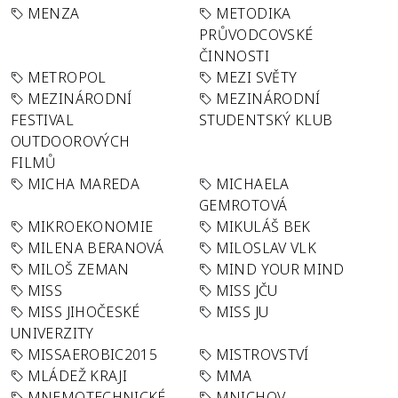
MENZA
METODIKA
PRŮVODCOVSKÉ
ČINNOSTI
METROPOL
MEZI SVĚTY
MEZINÁRODNÍ
MEZINÁRODNÍ
FESTIVAL
STUDENTSKÝ KLUB
OUTDOOROVÝCH
FILMŮ
MICHA MAREDA
MICHAELA
GEMROTOVÁ
MIKROEKONOMIE
MIKULÁŠ BEK
MILENA BERANOVÁ
MILOSLAV VLK
MILOŠ ZEMAN
MIND YOUR MIND
MISS
MISS JČU
MISS JIHOČESKÉ
MISS JU
UNIVERZITY
MISSAEROBIC2015
MISTROVSTVÍ
MLÁDEŽ KRAJI
MMA
MNEMOTECHNICKÉ
MNICHOV