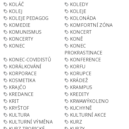
KOLÁČ
KOLEDY
KOLEJ
KOLEJE
KOLEJE PEDAGOG
KOLONÁDA
KOMEDIE
KOMFORTNÍ ZÓNA
KOMUNISMUS
KONCERT
KONCERTY
KONĚ
KONEC
KONEC
PROKRASTINACE
KONEC-COVIDISTŮ
KONFERENCE
KORÁLKOVÁNÍ
KORFU
KORPORACE
KORUPCE
KOSMETIKA
KRÁDEŽ
KRAJČO
KRAMPUS
KREDANCE
KREDITY
KRIT
KRWAWÝKOLENO
KRYŠTOF
KUCHYNĚ
KULTURA
KULTURNÍ AKCE
KULTURNÍ VÝMĚNA
KURZ
KURZ TROPICKÉ
KURZY