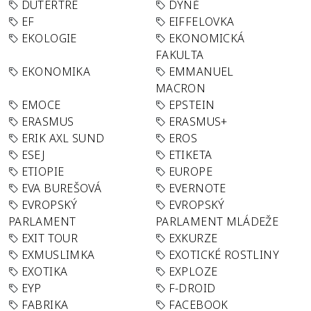
DUTERTRE
DÝNĚ
EF
EIFFELOVKA
EKOLOGIE
EKONOMICKÁ
FAKULTA
EKONOMIKA
EMMANUEL
MACRON
EMOCE
EPSTEIN
ERASMUS
ERASMUS+
ERIK AXL SUND
EROS
ESEJ
ETIKETA
ETIOPIE
EUROPE
EVA BUREŠOVÁ
EVERNOTE
EVROPSKÝ
EVROPSKÝ
PARLAMENT
PARLAMENT MLÁDEŽE
EXIT TOUR
EXKURZE
EXMUSLIMKA
EXOTICKÉ ROSTLINY
EXOTIKA
EXPLOZE
EYP
F-DROID
FABRIKA
FACEBOOK