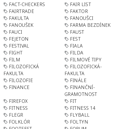
FACT-CHECKERS
FAIR LIST
FAIRTRADE
FAKTOR
FAKULTA
FANOUŠCI
FANOUŠEK
FARMA BEZDÍNEK
FAUCI
FAUST
FEJETON
FEST
FESTIVAL
FIALA
FIGHT
FILDA
FILM
FILMOVÉ TIPY
FILOZOFICKÁ
FILOZOFICKÁ-
FAKULTA
FAKULTA
FILOZOFIE
FINÁLE
FINANCE
FINANČNÍ-
GRAMOTNOST
FIREFOX
FIT
FITNESS
FITNESS 14
FLEGR
FLYBALL
FOLKLÓR
FOLTYN
FOOTFEST
FORUM