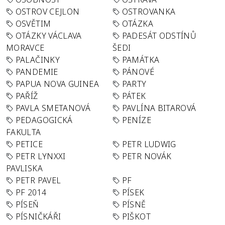
OSTROV CEJLON
OSTROVANKA
OSVĚTIM
OTÁZKA
OTÁZKY VÁCLAVA
PADESÁT ODSTÍNŮ
MORAVCE
ŠEDI
PALAČINKY
PAMÁTKA
PANDEMIE
PÁNOVÉ
PAPUA NOVA GUINEA
PARTY
PAŘÍŽ
PÁTEK
PAVLA SMETANOVÁ
PAVLÍNA BITAROVÁ
PEDAGOGICKÁ
PENÍZE
FAKULTA
PETICE
PETR LUDWIG
PETR LYNXXI
PETR NOVÁK
PAVLISKA
PETR PAVEL
PF
PF 2014
PÍSEK
PÍSEŇ
PÍSNĚ
PÍSNIČKÁŘI
PIŠKOT