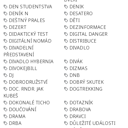
DEN STUDENTSTVA
DENIK
DENÍK N
DESATERO
DEŠTNÝ PRALES
DĚTI
DEZERT
DEZINFORMACE
DIDAKTICKÝ TEST
DIGITAL DANGER
DIGITÁLNÍ NOMÁD
DISTRIBUCE
DIVADELNÍ
DIVADLO
PŘEDSTAVENÍ
DIVADLO HYBERNIA
DIVÁK
DIVOKEJBILL
DIZMAS
DJ
DNB
DOBRODRUŽSTVÍ
DOBRÝ SKUTEK
DOC. RNDR. JAK
DOGTREKKING
KUBEŠ
DOKONALÉ TICHO
DOTAZNÍK
DOUČOVÁNÍ
DRABOVA
DRAMA
DRAVCI
DRBA
DŮLEŽITÉ UDÁLOSTI