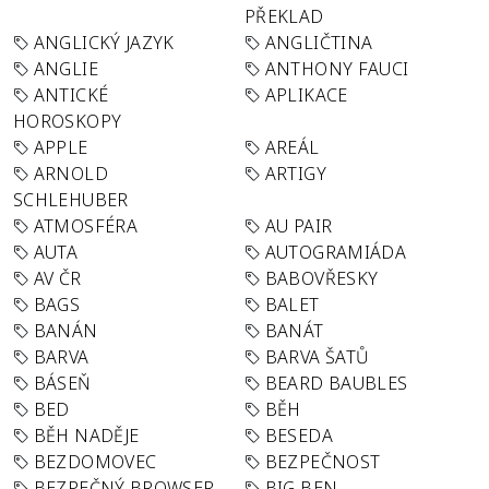
PŘEKLAD
ANGLICKÝ JAZYK
ANGLIČTINA
ANGLIE
ANTHONY FAUCI
ANTICKÉ
APLIKACE
HOROSKOPY
APPLE
AREÁL
ARNOLD
ARTIGY
SCHLEHUBER
ATMOSFÉRA
AU PAIR
AUTA
AUTOGRAMIÁDA
AV ČR
BABOVŘESKY
BAGS
BALET
BANÁN
BANÁT
BARVA
BARVA ŠATŮ
BÁSEŇ
BEARD BAUBLES
BED
BĚH
BĚH NADĚJE
BESEDA
BEZDOMOVEC
BEZPEČNOST
BEZPEČNÝ BROWSER
BIG BEN