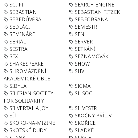
SCI-FI
SEARCH ENGINE
SEBASTIAN
SEBASTIAN FITZEK
SEBEDŮVĚRA
SEBEOBRANA
SEDLÁCI
SEMESTR
SEMINÁŘE
SEN
SERIÁL
SERVER
SESTRA
SETKÁNÍ
SEX
SEZNAMOVÁK
SHAKESPEARE
SHOW
SHROMÁŽDĚNÍ
SHV
AKADEMICKÉ OBCE
SIBYLA
SIGMA
SILESIAN-SOCIETY-
SILSOC
FOR-SOLIDARITY
SILVERTAL A JOY
SILVESTR
SÍŤ
SKOČNÝ PŘÍLIV
SKORO-NA-MIZINE
SKOŘICE
SKOTSKÉ DUDY
SLADKÉ
SLANÝ
SLÁVIE