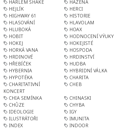
HARLEM SHAKE
HÁZENÁ
HEJLÍK
HERCI
HIGHWAY 61
HISTORIE
HLASOVÁNÍ
HLAVOLAM
HLUBOKÁ
HOAX
HOBIT
HODNOCENÍ VÝUKY
HOKEJ
HOKEJISTÉ
HORKÁ VANA
HOSPODA
HRDINOVÉ
HRDINSTVÍ
HŘEBÍČEK
HUDBA
HYBERNIA
HYBRIDNÍ VÁLKA
HYPOTÉKA
CHARITA
CHARITATIVNÍ
CHEB
KONCERT
CHIA SEMÍNKA
CHINASKI
CHŮZE
CHYBA
IDEOLOGIE
IGY
ILUSTRÁTOŘI
IMUNITA
INDEX
INDOOR