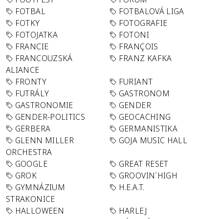
FOTBAL
FOTBALOVÁ LIGA
FOTKY
FOTOGRAFIE
FOTOJATKA
FOTONI
FRANCIE
FRANÇOIS
FRANCOUZSKÁ
FRANZ KAFKA
ALIANCE
FRONTY
FURIANT
FUTRÁLY
GASTRONOM
GASTRONOMIE
GENDER
GENDER-POLITICS
GEOCACHING
GERBERA
GERMANISTIKA
GLENN MILLER
GOJA MUSIC HALL
ORCHESTRA
GOOGLE
GREAT RESET
GROK
GROOVIN´HIGH
GYMNÁZIUM
H.E.A.T.
STRAKONICE
HALLOWEEN
HARLEJ