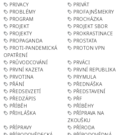
PRIVACY
PRIVÁT
PROBLÉMY
PROFAJNŠMEKRY
PROGRAM
PROCHÁZKA
PROJEKT
PROJEKT SBOR
PROJEKTY
PROKRASTINACE
PROPAGANDA
PROSTATA
PROTI-PANDEMICKÁ
PROTON VPN
OPATŘENÍ
PRŮVODCOVÁNÍ
PRVÁCI
PRVNÍ KAZETA
PRVNÍ REPUBLIKA
PRVOTINA
PRYMULA
PŘÁNÍ
PŘEDNÁŠKA
PŘEDSEVZETÍ
PŘEDSTAVENÍ
PŘEDZÁPIS
PŘF
PŘÍBĚH
PŘÍBĚHY
PŘIHLÁŠKA
PŘÍPRAVA NA
ZKOUŠKU
PŘÍPRAVY
PŘÍRODA
PŘÍRODOVĚDECKÁ
PŘÍRODOVĚDNÁ