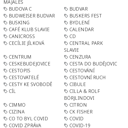
MAJÁLES
BUDOVA C
BUDVAR
BUDWEISER BUDVAR
BUSKERS FEST
BUSKING
BYDLENÍ
CAFÉ KLUB SLAVIE
CALENDAR
CANICROSS
CD
CECÍLIE JÍLKOVÁ
CENTRAL PARK
SLAVIE
CENTRUM
CENZURA
CESKEBUDEJOVICE
CESTA DO BUDĚJOVIC
CESTOPIS
CESTOVÁNÍ
CESTOVATELÉ
CESTOVNÍ RUCH
CESTY KE SVOBODĚ
CIBULE
CÍL
CILLA & ROLF
BÖRJLINDOVI
CIMMO
CITRON
CIZINA
CK FISHER
CO TO BYL COVID
COVID
COVID ZPRÁVA
COVID-19