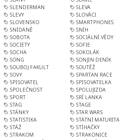
SLENDERMAN
SLEVA
SLEVY
SLOVÁCI
SLOVENSKO
SMARTPHONES
SNÍDANĚ
SNÍH
SOBOTA
SOCIÁLNÍ VĚDY
SOCIETY
SOFIE
SOCHA
SOKOLÁK
SONG
SONJIN DENÍK
SOUBOJ FAKULT
SOUTĚŽ
SOVY
SPARTAN RACE
SPISOVATEL
SPISOVATELKA
SPOLEČNOST
SPOLUJIZDA
SPORT
SRÍ LANKA
STAG
STAGE
STÁNKY
STAR WARS
STATISTIKA
STÁTNÍ MATURITA
STÁŽ
STÍHAČKY
STRAKOM
STRAKONICE