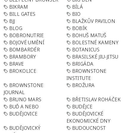
BIKRAM
BÍLÁ
BILL GATES
BIO
BJJ
BLAŽKŮV PAVILON
BLOG
BOBÍK
BOBRONUTRIE
BOHUŠ MATUŠ
BOJOVÉ UMĚNÍ
BOLESTNÉ KAMENY
BOMBARDÉR
BOTANICUS
BRAMBORY
BRASILSKÉ JIU-JITSU
BRAVE
BRIGÁDA
BROKOLICE
BROWNSTONE
INSTITUTE
BROWNSTONE
BROŽURA
JOURNAL
BRUNO MARS
BŘETISLAV ROHÁČEK
BUĎ A NEBO
BUDĚJCE
BUDĚJOVICE
BUDĚJOVICKÉ
EKONOMICKÉ DNY
BUDĚJOVICKÝ
BUDOUCNOST