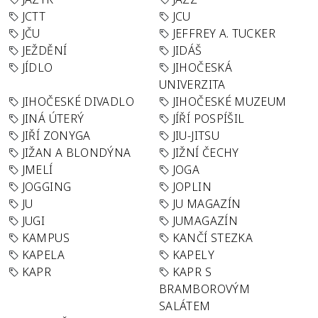
JCTT
JCU
JČU
JEFFREY A. TUCKER
JEŽDĚNÍ
JIDÁŠ
JÍDLO
JIHOČESKÁ
UNIVERZITA
JIHOČESKÉ DIVADLO
JIHOČESKÉ MUZEUM
JINÁ ÚTERÝ
JÍŘÍ POSPÍŠIL
JIŘÍ ZONYGA
JIU-JITSU
JIŽAN A BLONDÝNA
JIŽNÍ ČECHY
JMELÍ
JOGA
JOGGING
JOPLIN
JU
JU MAGAZÍN
JUGI
JUMAGAZÍN
KAMPUS
KANČÍ STEZKA
KAPELA
KAPELY
KAPR
KAPR S
BRAMBOROVÝM
SALÁTEM