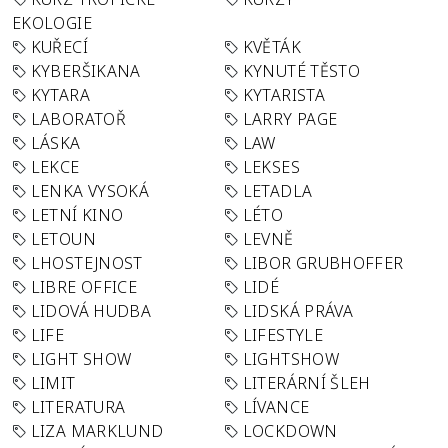
EKOLOGIE
KUŘECÍ
KVĚTÁK
KYBERŠIKANA
KYNUTÉ TĚSTO
KYTARA
KYTARISTA
LABORATOŘ
LARRY PAGE
LÁSKA
LAW
LEKCE
LEKSES
LENKA VYSOKÁ
LETADLA
LETNÍ KINO
LÉTO
LETOUN
LEVNĚ
LHOSTEJNOST
LIBOR GRUBHOFFER
LIBRE OFFICE
LIDÉ
LIDOVÁ HUDBA
LIDSKÁ PRÁVA
LIFE
LIFESTYLE
LIGHT SHOW
LIGHTSHOW
LIMIT
LITERÁRNÍ ŠLEH
LITERATURA
LÍVANCE
LIZA MARKLUND
LOCKDOWN