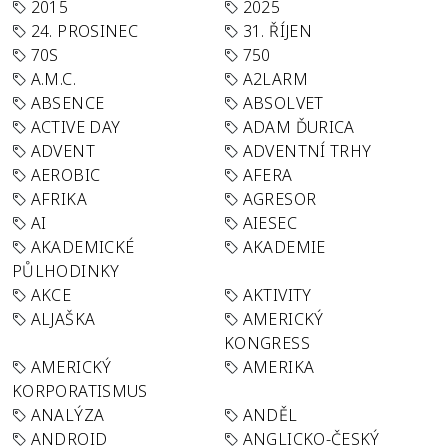
2015
2025
24. PROSINEC
31. ŘÍJEN
70S
750
A.M.C.
A2LARM
ABSENCE
ABSOLVET
ACTIVE DAY
ADAM ĎURICA
ADVENT
ADVENTNÍ TRHY
AEROBIC
AFERA
AFRIKA
AGRESOR
AI
AIESEC
AKADEMICKÉ
AKADEMIE
PŮLHODINKY
AKCE
AKTIVITY
ALJAŠKA
AMERICKÝ
KONGRESS
AMERICKÝ
AMERIKA
KORPORATISMUS
ANALÝZA
ANDĚL
ANDROID
ANGLICKO-ČESKÝ