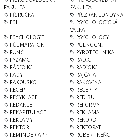
FAKULTA
FAKULTA
PŘÍRUČKA
PŘÍZRAK LONDÝNA
PSI
PSYCHOLOGICKÁ
VÁLKA
PSYCHOLOGIE
PSYCHOLOGY
PŮLMARATON
PŮLNOČNÍ
PUNČ
PYROTECHNIKA
PYŽAMO
RADIO
RÁDIO K2
RADIOK2
RADY
RAJČATA
RAKOUSKO
RAKOVINA
RECEPT
RECEPTY
RECYKLACE
RED BULL
REDAKCE
REFORMY
REKAPITULACE
REKLAMA
REKLAMY
REKORD
REKTOR
REKTORÁT
REMINDER APP
ROBERT KEŇO