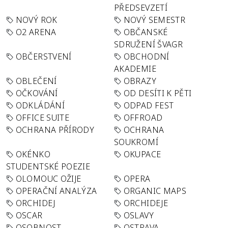
PŘEDSEVZETÍ
NOVÝ ROK
NOVÝ SEMESTR
O2 ARENA
OBČANSKÉ
SDRUŽENÍ ŠVAGR
OBČERSTVENÍ
OBCHODNÍ
AKADEMIE
OBLEČENÍ
OBRAZY
OČKOVÁNÍ
OD DESÍTI K PĚTI
ODKLÁDÁNÍ
ODPAD FEST
OFFICE SUITE
OFFROAD
OCHRANA PŘÍRODY
OCHRANA
SOUKROMÍ
OKÉNKO
OKUPACE
STUDENTSKÉ POEZIE
OLOMOUC OŽIJE
OPERA
OPERAČNÍ ANALÝZA
ORGANIC MAPS
ORCHIDEJ
ORCHIDEJE
OSCAR
OSLAVY
OSOBNOST
OSTRAVA