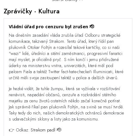
Zprávičky
- Kultura
Vládní úřad pro cenzuru byl zrušen 🫡
Na dnešním zasedání vláda zrušila úřad Odboru strategické
komunikace, takzvaný Strakom. Tento úřad, který řídil pan
plukovník Otokar Foltýn a rozesílal takové kartičky, co si naši
"wazi" lidé, úředníci a státní zaměstnanci, progresivní fanatici
mají myslet, je oficiálně pryč. S ním končí i jemu přidružené
úderky na ministerstvu vnitra, univerzitách, které měl pod
palcem Fiala a taktéž Twitter fact-hate-checkeři Illuminicati, které
určitě měli svoje zastoupení taktéž u police a dalších útvarů.
Je hezké vidět, že tuhle žumpu, která se vyžívala v rozšiřování
nenávisti, napadání občanů, cenzuře a rozkrádání státního
majetku za cenu životů ostatních někdo začal konečně potírat.
Jak správně říkal pan plukovník Foltýn, na svině se musí tvrdě.
Taky tedy do nich, našich demokratických ochránců demokracie
s udavačskými sklony a listy jako za komunismu.
👉 Odkaz:
Strakom padl 🫡