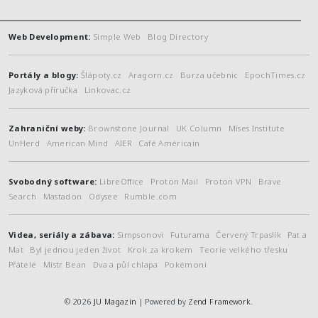
Web Development:
Simple Web
Blog Directory
Portály a blogy:
Šlápoty.cz
Aragorn.cz
Burza učebnic
EpochTimes.cz
Jazyková příručka
Linkovac.cz
Zahraniční weby:
Brownstone Journal
UK Column
Mises Institute
UnHerd
American Mind
AIER
Café Américain
Svobodný software:
LibreOffice
Proton Mail
Proton VPN
Brave
Search
Mastadon
Odysee
Rumble.com
Videa, seriály a zábava:
Simpsonovi
Futurama
Červený Trpaslík
Pat a
Mat
Byl jednou jeden život
Krok za krokem
Teorie velkého třesku
Přátelé
Mistr Bean
Dva a půl chlapa
Pokémoni
© 2026
JU Magazín
| Powered by
Zend Framework
.