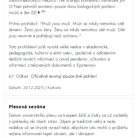
mainstreamových médiích. Na včerejší konferenci náměstek Jim
O'Niel potvrdil existenci pouze dvou biologických pohlaví -
mužů a žen.👨‍⚕️👩‍🦳
Přímo prohlásil: "Muži jsou muži. Muži se nikdy nemohou stát
ženami. Ženy jsou ženy. Ženy se nikdy nemohou stát muži. Děti
jsou nevinné a potřebují naši ochranu."
Toto prohlášení jistě vyvolá velké reakce v akademické,
pedagogické, kulturní a elitní sekci, společně s odhalením
dalších nových informací o covid pandemii, očkování a
informací z takzvaných dokumentů o Epstainovi.
👉 Odkaz:
Oficiálně existují pouze dvě pohlaví
Datum: 20.12.2025 | Kultura
Plesová sezóna
Datum univerzitního plesu se kvapem blíží a lístky se už rozletěly
z pokladny do všech stran. Zájem je tradičně velký a naše
redakce už se chystá vyrazit také, abychom vás mohli o průběhu
večera informovat nejen slovem, ale i obrazem.