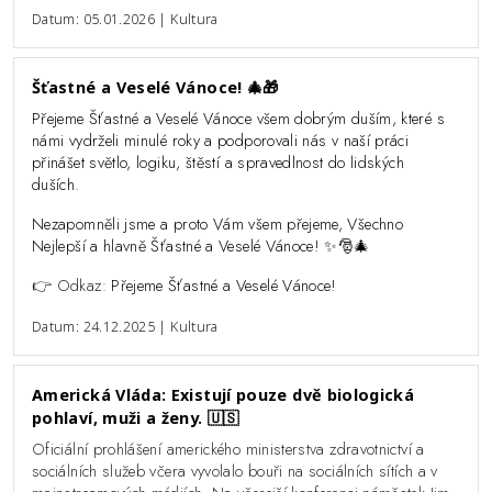
Datum: 05.01.2026 | Kultura
Šťastné a Veselé Vánoce! 🎄🎁
Přejeme Šťastné a Veselé Vánoce všem dobrým duším, které s
námi vydrželi minulé roky a podporovali nás v naší práci
přinášet světlo, logiku, štěstí a spravedlnost do lidských
duších.
Nezapomněli jsme a proto Vám všem přejeme, Všechno
Nejlepší a hlavně Šťastné a Veselé Vánoce! ✨️🎅🎄
👉 Odkaz:
Přejeme Šťastné a Veselé Vánoce!
Datum: 24.12.2025 | Kultura
Americká Vláda: Existují pouze dvě biologická
pohlaví, muži a ženy. 🇺🇸
Oficiální prohlášení amerického ministerstva zdravotnictví a
sociálních služeb včera vyvolalo bouři na sociálních sítích a v