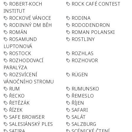
ROBERT-KOCH
ROCK CAFÉ CONTEST
INSTITUT
ROCKOVÉ VÁNOCE
RODINA
RODINNÝ DM BĚH
RODODENDRON
ROMÁN
ROMAN POLANSKI
ROSAMUND
ROSTLINY
LUPTONOVÁ
ROSTOCK
ROZHLAS
ROZHODOVACÍ
ROZHOVOR
PARALÝZA
ROZSVÍCENÍ
RÜGEN
VÁNOČNÍHO STROMU
RUM
RUMUNSKO
ŘECKO
ŘEMESLO
ŘETĚZÁK
ŘÍJEN
ŘÍZEK
SAFARI
SAFE BROWSER
SALÁT
SALESIÁNSKÝ PLES
SALZBURG
SATIRA
SCÉNICKÉ ČTENÍ