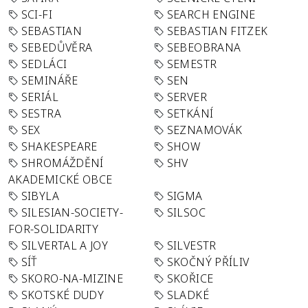
SCI-FI
SEARCH ENGINE
SEBASTIAN
SEBASTIAN FITZEK
SEBEDŮVĚRA
SEBEOBRANA
SEDLÁCI
SEMESTR
SEMINÁŘE
SEN
SERIÁL
SERVER
SESTRA
SETKÁNÍ
SEX
SEZNAMOVÁK
SHAKESPEARE
SHOW
SHROMÁŽDĚNÍ
SHV
AKADEMICKÉ OBCE
SIBYLA
SIGMA
SILESIAN-SOCIETY-
SILSOC
FOR-SOLIDARITY
SILVERTAL A JOY
SILVESTR
SÍŤ
SKOČNÝ PŘÍLIV
SKORO-NA-MIZINE
SKOŘICE
SKOTSKÉ DUDY
SLADKÉ