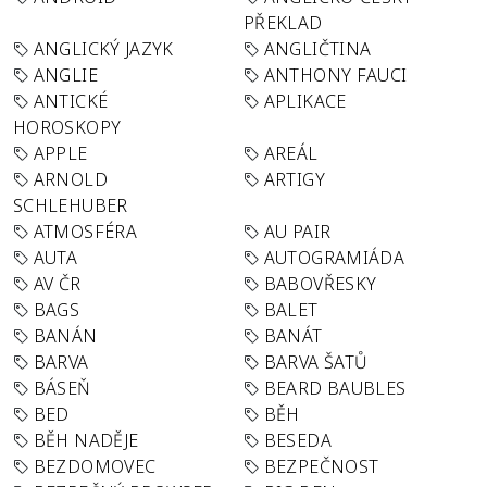
PŘEKLAD
ANGLICKÝ JAZYK
ANGLIČTINA
ANGLIE
ANTHONY FAUCI
ANTICKÉ
APLIKACE
HOROSKOPY
APPLE
AREÁL
ARNOLD
ARTIGY
SCHLEHUBER
ATMOSFÉRA
AU PAIR
AUTA
AUTOGRAMIÁDA
AV ČR
BABOVŘESKY
BAGS
BALET
BANÁN
BANÁT
BARVA
BARVA ŠATŮ
BÁSEŇ
BEARD BAUBLES
BED
BĚH
BĚH NADĚJE
BESEDA
BEZDOMOVEC
BEZPEČNOST