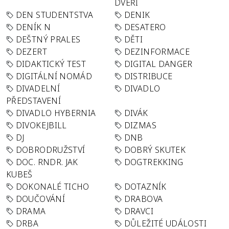
DVEŘÍ
DEN STUDENTSTVA
DENIK
DENÍK N
DESATERO
DEŠTNÝ PRALES
DĚTI
DEZERT
DEZINFORMACE
DIDAKTICKÝ TEST
DIGITAL DANGER
DIGITÁLNÍ NOMÁD
DISTRIBUCE
DIVADELNÍ
DIVADLO
PŘEDSTAVENÍ
DIVADLO HYBERNIA
DIVÁK
DIVOKEJBILL
DIZMAS
DJ
DNB
DOBRODRUŽSTVÍ
DOBRÝ SKUTEK
DOC. RNDR. JAK
DOGTREKKING
KUBEŠ
DOKONALÉ TICHO
DOTAZNÍK
DOUČOVÁNÍ
DRABOVA
DRAMA
DRAVCI
DRBA
DŮLEŽITÉ UDÁLOSTI