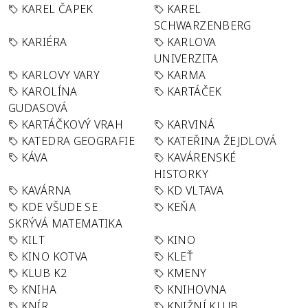
KAREL ČAPEK
KAREL
SCHWARZENBERG
KARIÉRA
KARLOVA
UNIVERZITA
KARLOVY VARY
KARMA
KAROLÍNA
KARTÁČEK
GUDASOVÁ
KARTÁČKOVÝ VRAH
KARVINÁ
KATEDRA GEOGRAFIE
KATEŘINA ŽEJDLOVÁ
KÁVA
KAVÁRENSKÉ
HISTORKY
KAVÁRNA
KD VLTAVA
KDE VŠUDE SE
KEŇA
SKRÝVÁ MATEMATIKA
KILT
KINO
KINO KOTVA
KLEŤ
KLUB K2
KMENY
KNIHA
KNIHOVNA
KNÍR
KNIŽNÍ KLUB