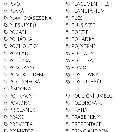
PIVO
PLACEMENT TEST
PLAKÁT
PLANETÁRIUM
PLAVKOVÁSEZONA
PLES
PLES UPÍRŮ
PLUS SIZE
POČASÍ
POEZIE
POHÁDKA
POHÁDKY
POCHOUTKY
POJIŠTĚNÍ
POKLAD
POKLADY
POLÉVKA
POLITIKA
POMERANČ
POMOC
POMOC LIDEM
POSILOVNA
POSLANECKÁ
POSLUCHAČI
SNĚMOVNA
POTRAVINY
POULIČNÍ UMĚLCI
POVÍDKA
POZOROVÁNÍ
PR ČLÁNEK
PRAHA
PRAXE
PRÁZDNINY
PREMIÉRA
PREZENTACE
PRIMÁT.CZ
PRINC ANDREW