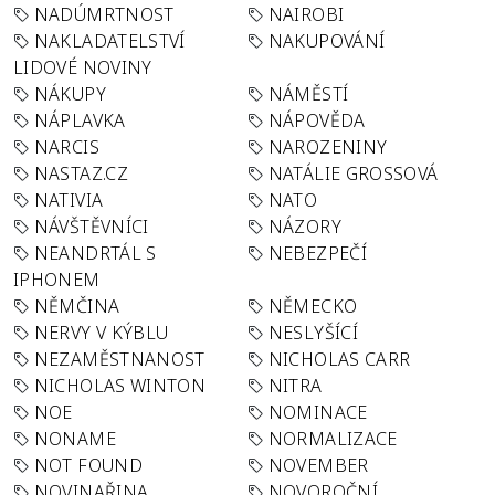
NADÚMRTNOST
NAIROBI
NAKLADATELSTVÍ
NAKUPOVÁNÍ
LIDOVÉ NOVINY
NÁKUPY
NÁMĚSTÍ
NÁPLAVKA
NÁPOVĚDA
NARCIS
NAROZENINY
NASTAZ.CZ
NATÁLIE GROSSOVÁ
NATIVIA
NATO
NÁVŠTĚVNÍCI
NÁZORY
NEANDRTÁL S
NEBEZPEČÍ
IPHONEM
NĚMČINA
NĚMECKO
NERVY V KÝBLU
NESLYŠÍCÍ
NEZAMĚSTNANOST
NICHOLAS CARR
NICHOLAS WINTON
NITRA
NOE
NOMINACE
NONAME
NORMALIZACE
NOT FOUND
NOVEMBER
NOVINAŘINA
NOVOROČNÍ