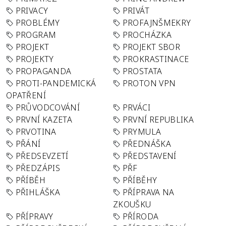
PRIVACY
PRIVÁT
PROBLÉMY
PROFAJNŠMEKRY
PROGRAM
PROCHÁZKA
PROJEKT
PROJEKT SBOR
PROJEKTY
PROKRASTINACE
PROPAGANDA
PROSTATA
PROTI-PANDEMICKÁ
PROTON VPN
OPATŘENÍ
PRŮVODCOVÁNÍ
PRVÁCI
PRVNÍ KAZETA
PRVNÍ REPUBLIKA
PRVOTINA
PRYMULA
PŘÁNÍ
PŘEDNÁŠKA
PŘEDSEVZETÍ
PŘEDSTAVENÍ
PŘEDZÁPIS
PŘF
PŘÍBĚH
PŘÍBĚHY
PŘIHLÁŠKA
PŘÍPRAVA NA
ZKOUŠKU
PŘÍPRAVY
PŘÍRODA