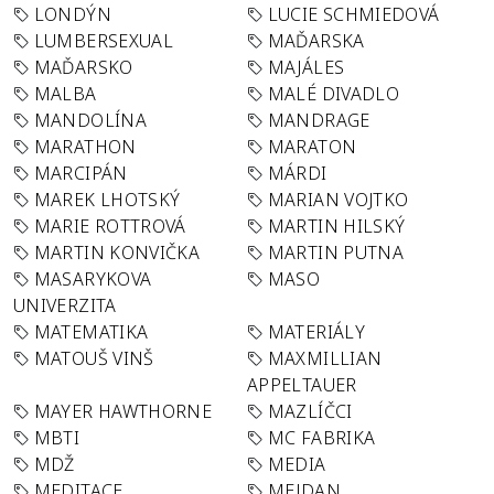
LONDÝN
LUCIE SCHMIEDOVÁ
LUMBERSEXUAL
MAĎARSKA
MAĎARSKO
MAJÁLES
MALBA
MALÉ DIVADLO
MANDOLÍNA
MANDRAGE
MARATHON
MARATON
MARCIPÁN
MÁRDI
MAREK LHOTSKÝ
MARIAN VOJTKO
MARIE ROTTROVÁ
MARTIN HILSKÝ
MARTIN KONVIČKA
MARTIN PUTNA
MASARYKOVA
MASO
UNIVERZITA
MATEMATIKA
MATERIÁLY
MATOUŠ VINŠ
MAXMILLIAN
APPELTAUER
MAYER HAWTHORNE
MAZLÍČCI
MBTI
MC FABRIKA
MDŽ
MEDIA
MEDITACE
MEJDAN