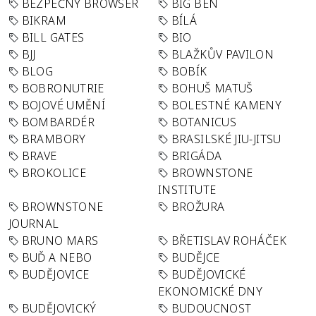
BEZPEČNÝ BROWSER
BIG BEN
BIKRAM
BÍLÁ
BILL GATES
BIO
BJJ
BLAŽKŮV PAVILON
BLOG
BOBÍK
BOBRONUTRIE
BOHUŠ MATUŠ
BOJOVÉ UMĚNÍ
BOLESTNÉ KAMENY
BOMBARDÉR
BOTANICUS
BRAMBORY
BRASILSKÉ JIU-JITSU
BRAVE
BRIGÁDA
BROKOLICE
BROWNSTONE
INSTITUTE
BROWNSTONE
BROŽURA
JOURNAL
BRUNO MARS
BŘETISLAV ROHÁČEK
BUĎ A NEBO
BUDĚJCE
BUDĚJOVICE
BUDĚJOVICKÉ
EKONOMICKÉ DNY
BUDĚJOVICKÝ
BUDOUCNOST