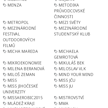
MENZA
METODIKA
PRŮVODCOVSKÉ
ČINNOSTI
METROPOL
MEZI SVĚTY
MEZINÁRODNÍ
MEZINÁRODNÍ
FESTIVAL
STUDENTSKÝ KLUB
OUTDOOROVÝCH
FILMŮ
MICHA MAREDA
MICHAELA
GEMROTOVÁ
MIKROEKONOMIE
MIKULÁŠ BEK
MILENA BERANOVÁ
MILOSLAV VLK
MILOŠ ZEMAN
MIND YOUR MIND
MISS
MISS JČU
MISS JIHOČESKÉ
MISS JU
UNIVERZITY
MISSAEROBIC2015
MISTROVSTVÍ
MLÁDEŽ KRAJI
MMA