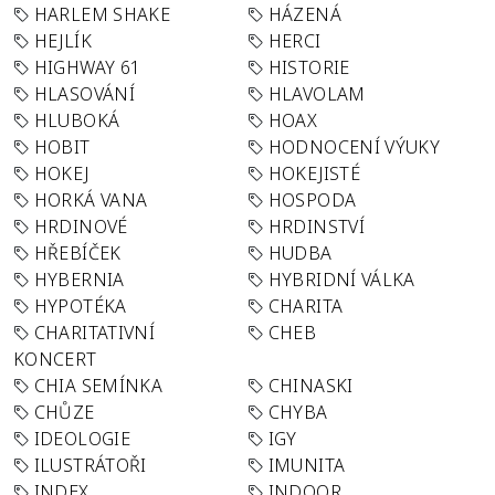
HARLEM SHAKE
HÁZENÁ
HEJLÍK
HERCI
HIGHWAY 61
HISTORIE
HLASOVÁNÍ
HLAVOLAM
HLUBOKÁ
HOAX
HOBIT
HODNOCENÍ VÝUKY
HOKEJ
HOKEJISTÉ
HORKÁ VANA
HOSPODA
HRDINOVÉ
HRDINSTVÍ
HŘEBÍČEK
HUDBA
HYBERNIA
HYBRIDNÍ VÁLKA
HYPOTÉKA
CHARITA
CHARITATIVNÍ
CHEB
KONCERT
CHIA SEMÍNKA
CHINASKI
CHŮZE
CHYBA
IDEOLOGIE
IGY
ILUSTRÁTOŘI
IMUNITA
INDEX
INDOOR