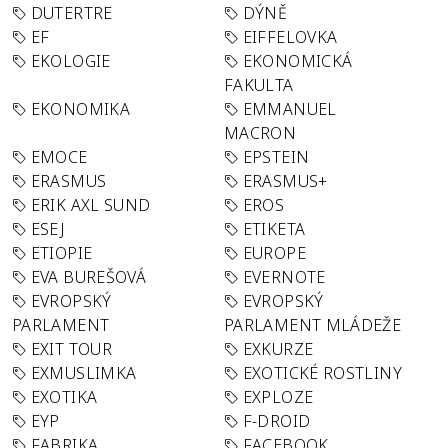
DUTERTRE
DÝNĚ
EF
EIFFELOVKA
EKOLOGIE
EKONOMICKÁ
FAKULTA
EKONOMIKA
EMMANUEL
MACRON
EMOCE
EPSTEIN
ERASMUS
ERASMUS+
ERIK AXL SUND
EROS
ESEJ
ETIKETA
ETIOPIE
EUROPE
EVA BUREŠOVÁ
EVERNOTE
EVROPSKÝ
EVROPSKÝ
PARLAMENT
PARLAMENT MLÁDEŽE
EXIT TOUR
EXKURZE
EXMUSLIMKA
EXOTICKÉ ROSTLINY
EXOTIKA
EXPLOZE
EYP
F-DROID
FABRIKA
FACEBOOK