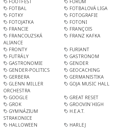
FOOTFEST
FORUM
FOTBAL
FOTBALOVÁ LIGA
FOTKY
FOTOGRAFIE
FOTOJATKA
FOTONI
FRANCIE
FRANÇOIS
FRANCOUZSKÁ
FRANZ KAFKA
ALIANCE
FRONTY
FURIANT
FUTRÁLY
GASTRONOM
GASTRONOMIE
GENDER
GENDER-POLITICS
GEOCACHING
GERBERA
GERMANISTIKA
GLENN MILLER
GOJA MUSIC HALL
ORCHESTRA
GOOGLE
GREAT RESET
GROK
GROOVIN´HIGH
GYMNÁZIUM
H.E.A.T.
STRAKONICE
HALLOWEEN
HARLEJ