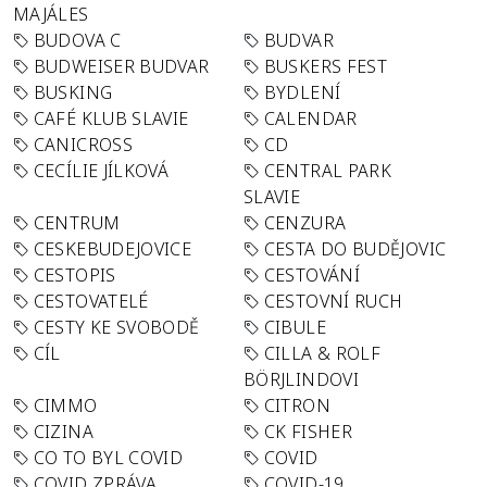
MAJÁLES
BUDOVA C
BUDVAR
BUDWEISER BUDVAR
BUSKERS FEST
BUSKING
BYDLENÍ
CAFÉ KLUB SLAVIE
CALENDAR
CANICROSS
CD
CECÍLIE JÍLKOVÁ
CENTRAL PARK
SLAVIE
CENTRUM
CENZURA
CESKEBUDEJOVICE
CESTA DO BUDĚJOVIC
CESTOPIS
CESTOVÁNÍ
CESTOVATELÉ
CESTOVNÍ RUCH
CESTY KE SVOBODĚ
CIBULE
CÍL
CILLA & ROLF
BÖRJLINDOVI
CIMMO
CITRON
CIZINA
CK FISHER
CO TO BYL COVID
COVID
COVID ZPRÁVA
COVID-19