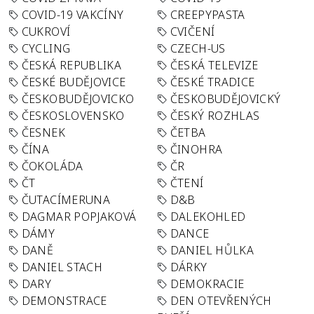
COVID-19 VAKCÍNY
CREEPYPASTA
CUKROVÍ
CVIČENÍ
CYCLING
CZECH-US
ČESKÁ REPUBLIKA
ČESKÁ TELEVIZE
ČESKÉ BUDĚJOVICE
ČESKÉ TRADICE
ČESKOBUDĚJOVICKO
ČESKOBUDĚJOVICKÝ
ČESKOSLOVENSKO
ČESKÝ ROZHLAS
ČESNEK
ČETBA
ČÍNA
ČINOHRA
ČOKOLÁDA
ČR
ČT
ČTENÍ
ČUTACÍMERUNA
D&B
DAGMAR POPJAKOVÁ
DALEKOHLED
DÁMY
DANCE
DANĚ
DANIEL HŮLKA
DANIEL STACH
DÁRKY
DARY
DEMOKRACIE
DEMONSTRACE
DEN OTEVŘENÝCH