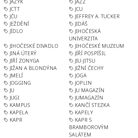
JAZYK
JAZZ
JCTT
JCU
JČU
JEFFREY A. TUCKER
JEŽDĚNÍ
JIDÁŠ
JÍDLO
JIHOČESKÁ
UNIVERZITA
JIHOČESKÉ DIVADLO
JIHOČESKÉ MUZEUM
JINÁ ÚTERÝ
JÍŘÍ POSPÍŠIL
JIŘÍ ZONYGA
JIU-JITSU
JIŽAN A BLONDÝNA
JIŽNÍ ČECHY
JMELÍ
JOGA
JOGGING
JOPLIN
JU
JU MAGAZÍN
JUGI
JUMAGAZÍN
KAMPUS
KANČÍ STEZKA
KAPELA
KAPELY
KAPR
KAPR S
BRAMBOROVÝM
SALÁTEM