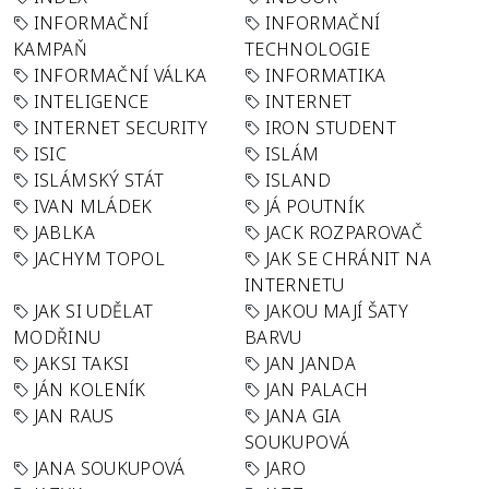
INFORMAČNÍ
INFORMAČNÍ
KAMPAŇ
TECHNOLOGIE
INFORMAČNÍ VÁLKA
INFORMATIKA
INTELIGENCE
INTERNET
INTERNET SECURITY
IRON STUDENT
ISIC
ISLÁM
ISLÁMSKÝ STÁT
ISLAND
IVAN MLÁDEK
JÁ POUTNÍK
JABLKA
JACK ROZPAROVAČ
JACHYM TOPOL
JAK SE CHRÁNIT NA
INTERNETU
JAK SI UDĚLAT
JAKOU MAJÍ ŠATY
MODŘINU
BARVU
JAKSI TAKSI
JAN JANDA
JÁN KOLENÍK
JAN PALACH
JAN RAUS
JANA GIA
SOUKUPOVÁ
JANA SOUKUPOVÁ
JARO