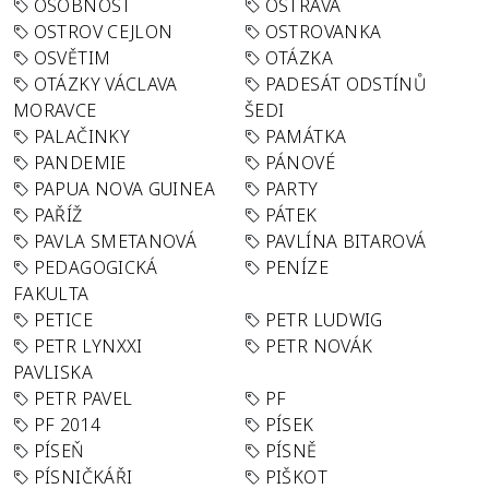
OSOBNOST
OSTRAVA
OSTROV CEJLON
OSTROVANKA
OSVĚTIM
OTÁZKA
OTÁZKY VÁCLAVA
PADESÁT ODSTÍNŮ
MORAVCE
ŠEDI
PALAČINKY
PAMÁTKA
PANDEMIE
PÁNOVÉ
PAPUA NOVA GUINEA
PARTY
PAŘÍŽ
PÁTEK
PAVLA SMETANOVÁ
PAVLÍNA BITAROVÁ
PEDAGOGICKÁ
PENÍZE
FAKULTA
PETICE
PETR LUDWIG
PETR LYNXXI
PETR NOVÁK
PAVLISKA
PETR PAVEL
PF
PF 2014
PÍSEK
PÍSEŇ
PÍSNĚ
PÍSNIČKÁŘI
PIŠKOT