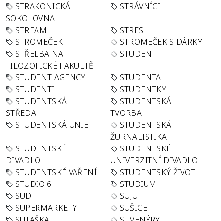
STRAKONICKÁ
STRÁVNÍCI
SOKOLOVNA
STREAM
STRES
STROMEČEK
STROMEČEK S DÁRKY
STŘELBA NA
STUDENT
FILOZOFICKÉ FAKULTĚ
STUDENT AGENCY
STUDENTA
STUDENTI
STUDENTKY
STUDENTSKÁ
STUDENTSKÁ
STŘEDA
TVORBA
STUDENTSKÁ UNIE
STUDENTSKÁ
ŽURNALISTIKA
STUDENTSKÉ
STUDENTSKÉ
DIVADLO
UNIVERZITNÍ DIVADLO
STUDENTSKÉ VAŘENÍ
STUDENTSKÝ ŽIVOT
STUDIO 6
STUDIUM
SUD
SUJU
SUPERMARKETY
SUŠICE
SUTAŠKA
SUVENÝRY