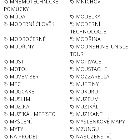
MNEMOTECHNICKÉ
MNICHOV
POMŮCKY
MÓDA
MODELKY
MODERNÍ ČLOVĚK
MODERNÍ
TECHNOLOGIE
MODROČERNÉ
MODŘINA
MODŘINY
MOONSHINE JUNGLE
TOUR
MOST
MOTIVACE
MOTOL
MOUSTACHE
MOVEMBER
MOZZARELLA
MPC
MUFFINY
MUGCAKE
MUKURU
MUSLIM
MUZEUM
MUZIKA
MUZIKÁL
MUZIKÁL MEFISTO
MUZIKANT
MYŠLENÍ
MYŠLENKOVÉ MAPY
MÝTY
MZUNGU
NA PRODEJ
NÁBOŽENSTVÍ