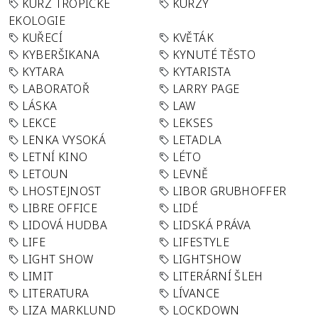
KURZ TROPICKÉ
KURZY
EKOLOGIE
KUŘECÍ
KVĚTÁK
KYBERŠIKANA
KYNUTÉ TĚSTO
KYTARA
KYTARISTA
LABORATOŘ
LARRY PAGE
LÁSKA
LAW
LEKCE
LEKSES
LENKA VYSOKÁ
LETADLA
LETNÍ KINO
LÉTO
LETOUN
LEVNĚ
LHOSTEJNOST
LIBOR GRUBHOFFER
LIBRE OFFICE
LIDÉ
LIDOVÁ HUDBA
LIDSKÁ PRÁVA
LIFE
LIFESTYLE
LIGHT SHOW
LIGHTSHOW
LIMIT
LITERÁRNÍ ŠLEH
LITERATURA
LÍVANCE
LIZA MARKLUND
LOCKDOWN