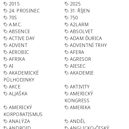
2015
2025
24. PROSINEC
31. ŘÍJEN
70S
750
A.M.C.
A2LARM
ABSENCE
ABSOLVET
ACTIVE DAY
ADAM ĎURICA
ADVENT
ADVENTNÍ TRHY
AEROBIC
AFERA
AFRIKA
AGRESOR
AI
AIESEC
AKADEMICKÉ
AKADEMIE
PŮLHODINKY
AKCE
AKTIVITY
ALJAŠKA
AMERICKÝ
KONGRESS
AMERICKÝ
AMERIKA
KORPORATISMUS
ANALÝZA
ANDĚL
ANDROID
ANGLICKO-ČESKÝ