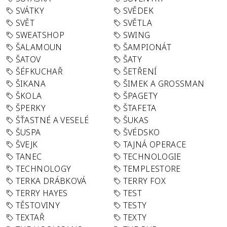
SVÁTKY
SVĚDEK
SVĚT
SVĚTLA
SWEATSHOP
SWING
ŠALAMOUN
ŠAMPIONÁT
ŠATOV
ŠATY
ŠÉFKUCHAŘ
ŠETŘENÍ
ŠIKANA
ŠIMEK A GROSSMAN
ŠKOLA
ŠPAGETY
ŠPERKY
ŠTAFETA
ŠŤASTNÉ A VESELÉ
ŠUKAS
ŠUSPA
ŠVÉDSKO
ŠVEJK
TAJNÁ OPERACE
TANEC
TECHNOLOGIE
TECHNOLOGY
TEMPLESTORE
TERKA DRÁBKOVÁ
TERRY FOX
TERRY HAYES
TEST
TĚSTOVINY
TESTY
TEXTAŘ
TEXTY