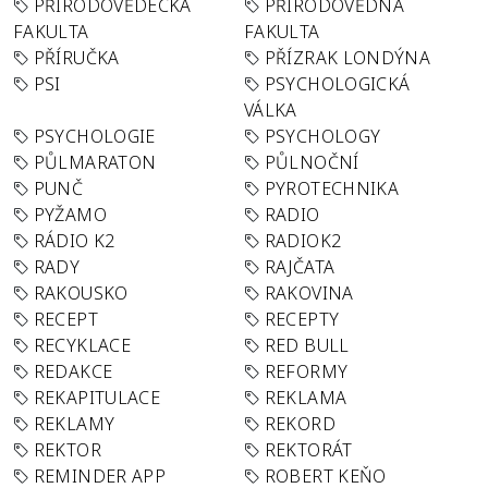
PŘÍRODOVĚDECKÁ
PŘÍRODOVĚDNÁ
FAKULTA
FAKULTA
PŘÍRUČKA
PŘÍZRAK LONDÝNA
PSI
PSYCHOLOGICKÁ
VÁLKA
PSYCHOLOGIE
PSYCHOLOGY
PŮLMARATON
PŮLNOČNÍ
PUNČ
PYROTECHNIKA
PYŽAMO
RADIO
RÁDIO K2
RADIOK2
RADY
RAJČATA
RAKOUSKO
RAKOVINA
RECEPT
RECEPTY
RECYKLACE
RED BULL
REDAKCE
REFORMY
REKAPITULACE
REKLAMA
REKLAMY
REKORD
REKTOR
REKTORÁT
REMINDER APP
ROBERT KEŇO