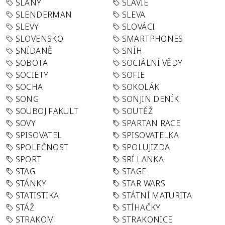
SLANÝ
SLÁVIE
SLENDERMAN
SLEVA
SLEVY
SLOVÁCI
SLOVENSKO
SMARTPHONES
SNÍDANĚ
SNÍH
SOBOTA
SOCIÁLNÍ VĚDY
SOCIETY
SOFIE
SOCHA
SOKOLÁK
SONG
SONJIN DENÍK
SOUBOJ FAKULT
SOUTĚŽ
SOVY
SPARTAN RACE
SPISOVATEL
SPISOVATELKA
SPOLEČNOST
SPOLUJIZDA
SPORT
SRÍ LANKA
STAG
STAGE
STÁNKY
STAR WARS
STATISTIKA
STÁTNÍ MATURITA
STÁŽ
STÍHAČKY
STRAKOM
STRAKONICE